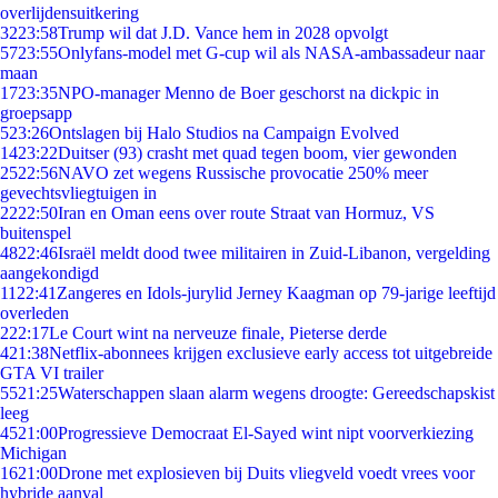
overlijdensuitkering
32
23:58
Trump wil dat J.D. Vance hem in 2028 opvolgt
57
23:55
Onlyfans-model met G-cup wil als NASA-ambassadeur naar
maan
17
23:35
NPO-manager Menno de Boer geschorst na dickpic in
groepsapp
5
23:26
Ontslagen bij Halo Studios na Campaign Evolved
14
23:22
Duitser (93) crasht met quad tegen boom, vier gewonden
25
22:56
NAVO zet wegens Russische provocatie 250% meer
gevechtsvliegtuigen in
22
22:50
Iran en Oman eens over route Straat van Hormuz, VS
buitenspel
48
22:46
Israël meldt dood twee militairen in Zuid-Libanon, vergelding
aangekondigd
11
22:41
Zangeres en Idols-jurylid Jerney Kaagman op 79-jarige leeftijd
overleden
2
22:17
Le Court wint na nerveuze finale, Pieterse derde
4
21:38
Netflix-abonnees krijgen exclusieve early access tot uitgebreide
GTA VI trailer
55
21:25
Waterschappen slaan alarm wegens droogte: Gereedschapskist
leeg
45
21:00
Progressieve Democraat El-Sayed wint nipt voorverkiezing
Michigan
16
21:00
Drone met explosieven bij Duits vliegveld voedt vrees voor
hybride aanval