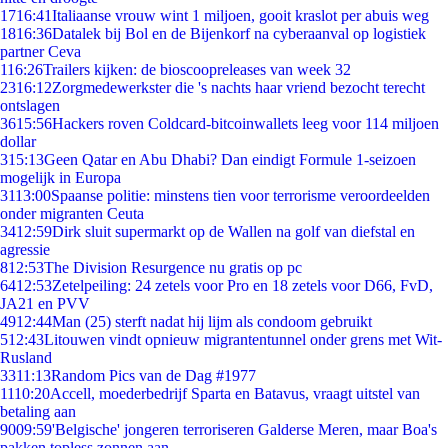
17
16:41
Italiaanse vrouw wint 1 miljoen, gooit kraslot per abuis weg
18
16:36
Datalek bij Bol en de Bijenkorf na cyberaanval op logistiek
partner Ceva
1
16:26
Trailers kijken: de bioscoopreleases van week 32
23
16:12
Zorgmedewerkster die 's nachts haar vriend bezocht terecht
ontslagen
36
15:56
Hackers roven Coldcard-bitcoinwallets leeg voor 114 miljoen
dollar
3
15:13
Geen Qatar en Abu Dhabi? Dan eindigt Formule 1-seizoen
mogelijk in Europa
31
13:00
Spaanse politie: minstens tien voor terrorisme veroordeelden
onder migranten Ceuta
34
12:59
Dirk sluit supermarkt op de Wallen na golf van diefstal en
agressie
8
12:53
The Division Resurgence nu gratis op pc
64
12:53
Zetelpeiling: 24 zetels voor Pro en 18 zetels voor D66, FvD,
JA21 en PVV
49
12:44
Man (25) sterft nadat hij lijm als condoom gebruikt
5
12:43
Litouwen vindt opnieuw migrantentunnel onder grens met Wit-
Rusland
33
11:13
Random Pics van de Dag #1977
11
10:20
Accell, moederbedrijf Sparta en Batavus, vraagt uitstel van
betaling aan
90
09:59
'Belgische' jongeren terroriseren Galderse Meren, maar Boa's
pakken topless zonnen aan