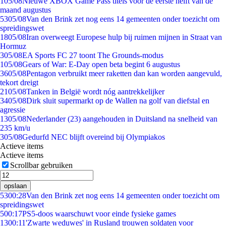
1
05/08
Nieuwe XBOX Game Pass titels voor de eerste helft van de
maand augustus
53
05/08
Van den Brink zet nog eens 14 gemeenten onder toezicht om
spreidingswet
18
05/08
Iran overweegt Europese hulp bij ruimen mijnen in Straat van
Hormuz
3
05/08
EA Sports FC 27 toont The Grounds-modus
1
05/08
Gears of War: E-Day open beta begint 6 augustus
36
05/08
Pentagon verbruikt meer raketten dan kan worden aangevuld,
tekort dreigt
21
05/08
Tanken in België wordt nóg aantrekkelijker
34
05/08
Dirk sluit supermarkt op de Wallen na golf van diefstal en
agressie
13
05/08
Nederlander (23) aangehouden in Duitsland na snelheid van
235 km/u
3
05/08
Gedurfd NEC blijft overeind bij Olympiakos
Actieve items
Actieve items
Scrollbar gebruiken
opslaan
53
00:28
Van den Brink zet nog eens 14 gemeenten onder toezicht om
spreidingswet
5
00:17
PS5-doos waarschuwt voor einde fysieke games
13
00:11
'Zwarte weduwes' in Rusland trouwen soldaten voor