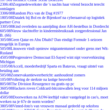
23
06:40
Zorgmedewerkster die 's nachts haar vriend bezocht terecht
ontslagen
33
06/08
Random Pics van de Dag #1977
18
05/08
Datalek bij Bol en de Bijenkorf na cyberaanval op logistiek
partner Ceva
33
05/08
Kind overleden na aanrijding door AH-bestelbus in Dordrecht
6
05/08
Nieuw slachtoffer in kindermisbruikzaak zorgprofessional Jan
B. (66)
3
05/08
Geen Qatar en Abu Dhabi? Dan eindigt Formule 1-seizoen
mogelijk in Europa
5
05/08
Litouwen vindt opnieuw migrantentunnel onder grens met Wit-
Rusland
45
05/08
Progressieve Democraat El-Sayed wint nipt voorverkiezing
Michigan
11
05/08
Accell, moederbedrijf Sparta en Batavus, vraagt uitstel van
betaling aan
5
05/08
Zomervakantieweerbericht: aanhoudend zomers
1
05/08
Vollering de sterkste na lastige heuvelrit
8
05/08
The Division Resurgence nu gratis op pc
36
05/08
Hackers roven Coldcard-bitcoinwallets leeg voor 114 miljoen
dollar
45
05/08
Doorwerken na AOW-leeftijd vaker vastgelegd in cao's, moet
werken na je 67e de norm worden?
38
05/08
Vinted-foto's van vrouwen massaal gedeeld op seksfora