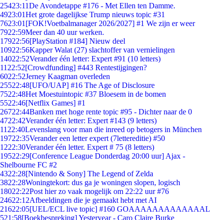
254
23:11
De Avondetappe #176 - Met Ellen ten Damme.
49
23:01
Het grote dagelijkse Trump nieuws topic #31
76
23:01
[FOK!Voetbalmanager 2026/2027] #1 We zijn er weer
79
22:59
Meer dan 40 uur werken.
179
22:56
[PlayStation #184] Nieuw deel
109
22:56
Kapper Walat (27) slachtoffer van vernielingen
140
22:52
Verander één letter: Expert #91 (10 letters)
11
22:52
[Crowdfunding] #443 Rentestijgingen?
60
22:52
Jerney Kaagman overleden
255
22:48
[UFO/UAP] #16 The Age of Disclosure
75
22:48
Het Moestuintopic #37 Bloesem in de bomen
55
22:46
[Netflix Games] #1
267
22:44
Banken met hoge rente topic #95 - Dichter naar de 0
47
22:42
Verander één letter: Expert #143 (9 letters)
11
22:40
Levenslang voor man die inreed op betogers in München
197
22:35
Verander een letter expert (7lettereditie) #50
12
22:30
Verander één letter. Expert # 75 (8 letters)
195
22:29
[Conference League Donderdag 20:00 uur] Ajax -
Shelbourne FC #2
43
22:28
[Nintendo & Sony] The Legend of Zelda
38
22:28
Woningtekort: dus ga je woningen slopen, logisch
180
22:22
Post hier zo vaak mogelijk om 22:22 uur #76
246
22:12
Afbeeldingen die je gemaakt hebt met AI
216
22:05
[UEL/ECL live topic] #160 GOAAAAAAAAAAAAAL
5
21:58
[Boekbespreking] Yesteryear - Caro Claire Burke