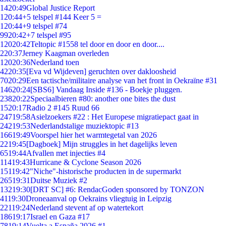
14
20:49
Global Justice Report
1
20:44
+5 telspel #144 Keer 5 =
1
20:44
+9 telspel #74
99
20:42
+7 telspel #95
120
20:42
Teltopic #1558 tel door en door en door....
2
20:37
Jerney Kaagman overleden
120
20:36
Nederland toen
42
20:35
[Eva vd Wijdeven] geruchten over dakloosheid
70
20:29
Een tactische/militaire analyse van het front in Oekraïne #31
146
20:24
[SBS6] Vandaag Inside #136 - Boekje pluggen.
238
20:22
Speciaalbieren #80: another one bites the dust
15
20:17
Radio 2 #145 Ruud 66
247
19:58
Asielzoekers #22 : Het Europese migratiepact gaat in
242
19:53
Nederlandstalige muziektopic #13
166
19:49
Voorspel hier het warmtegetal van 2026
22
19:45
[Dagboek] Mijn struggles in het dagelijks leven
65
19:44
Afvallen met injecties #4
114
19:43
Hurricane & Cyclone Season 2026
151
19:42
"Niche"-historische producten in de supermarkt
265
19:31
Duitse Muziek #2
132
19:30
[DRT SC] #6: RendacGoden sponsored by TONZON
41
19:30
Droneaanval op Oekrains vliegtuig in Leipzig
221
19:24
Nederland stevent af op watertekort
186
19:17
Israel en Gaza #17
78
19:14
Vuelta a España 2026 #1