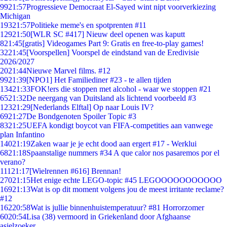
99
21:57
Progressieve Democraat El-Sayed wint nipt voorverkiezing
Michigan
193
21:57
Politieke meme's en spotprenten #11
129
21:50
[WLR SC #417] Nieuw deel openen was kaputt
8
21:45
[gratis] Videogames Part 9: Gratis en free-to-play games!
32
21:45
[Voorspellen] Voorspel de eindstand van de Eredivisie
2026/2027
20
21:44
Nieuwe Marvel films. #12
99
21:39
[NPO1] Het Familiediner #23 - te allen tijden
134
21:33
FOK!ers die stoppen met alcohol - waar we stoppen #21
65
21:32
De neergang van Duitsland als lichtend voorbeeld #3
123
21:29
[Nederlands Elftal] Op naar Louis IV?
69
21:27
De Bondgenoten Spoiler Topic #3
83
21:25
UEFA kondigt boycot van FIFA-competities aan vanwege
plan Infantino
140
21:19
Zaken waar je je echt dood aan ergert #17 - Werklui
68
21:18
Spaanstalige nummers #34 A que calor nos pasaremos por el
verano?
111
21:17
[Wielrennen #616] Brennan!
270
21:15
Het enige echte LEGO-topic #45 LEGOOOOOOOOOOO
169
21:13
Wat is op dit moment volgens jou de meest irritante reclame?
#12
162
20:58
Wat is jullie binnenhuistemperatuur? #81 Horrorzomer
60
20:54
Lisa (38) vermoord in Griekenland door Afghaanse
asielzoeker