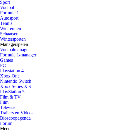
Sport
Voetbal
Formule 1
Autosport
Tennis
Wielrennen
Schaatsen
Wintersporten
Managerspelen
Voetbalmanager
Formule 1-manager
Games
PC
Playstation 4
Xbox One
Nintendo Switch
Xbox Series X|S
PlayStation 5
Film & TV
Film
Televisie
Trailers en Videos
Bioscoopagenda
Forum
Meer