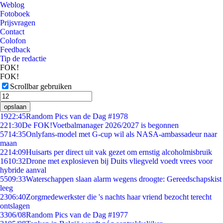
Weblog
Fotoboek
Prijsvragen
Contact
Colofon
Feedback
Tip de redactie
FOK!
FOK!
Scrollbar gebruiken
opslaan
19
22:45
Random Pics van de Dag #1978
2
21:30
De FOK!Voetbalmanager 2026/2027 is begonnen
57
14:35
Onlyfans-model met G-cup wil als NASA-ambassadeur naar
maan
22
14:09
Huisarts per direct uit vak gezet om ernstig alcoholmisbruik
16
10:32
Drone met explosieven bij Duits vliegveld voedt vrees voor
hybride aanval
55
09:33
Waterschappen slaan alarm wegens droogte: Gereedschapskist
leeg
23
06:40
Zorgmedewerkster die 's nachts haar vriend bezocht terecht
ontslagen
33
06/08
Random Pics van de Dag #1977