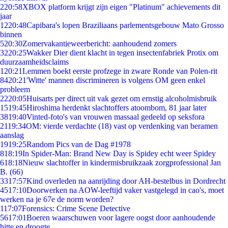
2
20:58
XBOX platform krijgt zijn eigen "Platinum" achievements dit
jaar
12
20:48
Capibara's lopen Braziliaans parlementsgebouw Mato Grosso
binnen
5
20:30
Zomervakantieweerbericht: aanhoudend zomers
32
20:25
Wakker Dier dient klacht in tegen insectenfabriek Protix om
duurzaamheidsclaims
1
20:21
Lemmen boekt eerste profzege in zware Ronde van Polen-rit
84
20:21
'Witte' mannen discrimineren is volgens OM geen enkel
probleem
22
20:05
Huisarts per direct uit vak gezet om ernstig alcoholmisbruik
15
19:45
Hiroshima herdenkt slachtoffers atoombom, 81 jaar later
38
19:40
Vinted-foto's van vrouwen massaal gedeeld op seksfora
21
19:34
OM: vierde verdachte (18) vast op verdenking van beramen
aanslag
19
19:25
Random Pics van de Dag #1978
8
18:19
In Spider-Man: Brand New Day is Spidey echt weer Spidey
6
18:18
Nieuw slachtoffer in kindermisbruikzaak zorgprofessional Jan
B. (66)
33
17:57
Kind overleden na aanrijding door AH-bestelbus in Dordrecht
45
17:10
Doorwerken na AOW-leeftijd vaker vastgelegd in cao's, moet
werken na je 67e de norm worden?
1
17:07
Forensics: Crime Scene Detective
56
17:01
Boeren waarschuwen voor lagere oogst door aanhoudende
hitte en droogte