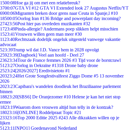
15
00:08
Hoe ga jij om met een relatiebreuk?
37
00:07
GTA VI #12 GTA VI Extended look 27 Augustus Netflix/YT
69
00:06
Migranten breken door grens naar Ceuta in Spanje,l #10
185
00:05
Oorlog Iran #136 Bridge and powerplant day incoming?
274
23:56
Post hier pas overleden muzikanten #32
17
23:49
Pinda-allergie? Andermans poep slikken helpt misschien
15
23:41
Vrouwen willen geen man meer #30
11
23:40
Rechtszaak dodelijk ongeluk uitgesteld vanwege vakantie
advocaat
5
23:39
Trump wil dat J.D. Vance hem in 2028 opvolgt
259
23:39
[Dagboek] Veel aan hoofd - Deel 27
236
23:34
Tour de France femmes 2026 #3 Tijd voor de borstcrawl
51
23:27
Oorlog in Oekraïne #1318 Drone baby drone
25
23:24
[2026/2027] Eredivisietoto #1
203
23:24
Het Grote Songfestivalfeest Ziggo Dome #5 13 november
2026
20
23:23
Capibara's wandelen doodleuk het Braziliaanse parlement
binnen
188
23:20
[SBS6] De Oranjezomer #10 Helene je kan het niet stop
ermee
18
23:19
Waarom doen vrouwen altijd hun telly in de kontzak?
180
23:16
[ONLINE] Roddelpraat Topic #21
233
23:16
Top 2000 Editie 2025 #243 Alle dikzakken willen op je
lijken
51
23:11
[NPO1] Goedenavond Nederland