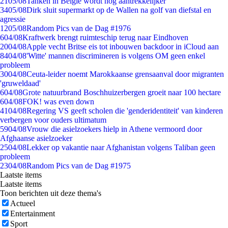
21
05/08
Tanken in België wordt nóg aantrekkelijker
34
05/08
Dirk sluit supermarkt op de Wallen na golf van diefstal en
agressie
12
05/08
Random Pics van de Dag #1976
6
04/08
Kraftwerk brengt ruimteschip terug naar Eindhoven
20
04/08
Apple vecht Britse eis tot inbouwen backdoor in iCloud aan
84
04/08
'Witte' mannen discrimineren is volgens OM geen enkel
probleem
30
04/08
Ceuta-leider noemt Marokkaanse grensaanval door migranten
'gruweldaad'
6
04/08
Grote natuurbrand Boschhuizerbergen groeit naar 100 hectare
6
04/08
FOK! was even down
41
04/08
Regering VS geeft scholen die 'genderidentiteit' van kinderen
verbergen voor ouders ultimatum
59
04/08
Vrouw die asielzoekers hielp in Athene vermoord door
Afghaanse asielzoeker
25
04/08
Lekker op vakantie naar Afghanistan volgens Taliban geen
probleem
23
04/08
Random Pics van de Dag #1975
Laatste items
Laatste items
Toon berichten uit deze thema's
Actueel
Entertainment
Sport