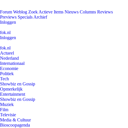
Forum
Weblog
Zoek
Actieve Items
Nieuws
Columns
Reviews
Previews
Specials
Archief
Inloggen
fok.nl
Inloggen
fok.nl
Actueel
Nederland
Internationaal
Economie
Politiek
Tech
Showbiz en Gossip
Opmerkelijk
Entertainment
Showbiz en Gossip
Muziek
Film
Televisie
Media & Cultuur
Bioscoopagenda