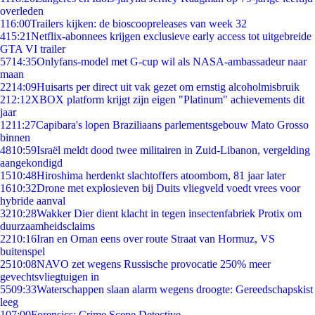
overleden
1
16:00
Trailers kijken: de bioscoopreleases van week 32
4
15:21
Netflix-abonnees krijgen exclusieve early access tot uitgebreide
GTA VI trailer
57
14:35
Onlyfans-model met G-cup wil als NASA-ambassadeur naar
maan
22
14:09
Huisarts per direct uit vak gezet om ernstig alcoholmisbruik
2
12:12
XBOX platform krijgt zijn eigen "Platinum" achievements dit
jaar
12
11:27
Capibara's lopen Braziliaans parlementsgebouw Mato Grosso
binnen
48
10:59
Israël meldt dood twee militairen in Zuid-Libanon, vergelding
aangekondigd
15
10:48
Hiroshima herdenkt slachtoffers atoombom, 81 jaar later
16
10:32
Drone met explosieven bij Duits vliegveld voedt vrees voor
hybride aanval
32
10:28
Wakker Dier dient klacht in tegen insectenfabriek Protix om
duurzaamheidsclaims
22
10:16
Iran en Oman eens over route Straat van Hormuz, VS
buitenspel
25
10:08
NAVO zet wegens Russische provocatie 250% meer
gevechtsvliegtuigen in
55
09:33
Waterschappen slaan alarm wegens droogte: Gereedschapskist
leeg
1
07:00
Forensics: Crime Scene Detective