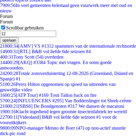
79
09:56
In veel gemeenten helemaal geen vuurwerk meer met oud en
nieuw
Forum
Forum
Scrollbar gebruiken
opslaan
218
00:34
[AMV] VS #1312 spammers van de internationale rechtsorde
149
00:31
[RTL] B&B vol liefde 6de seizoen #4
4
00:31
Tony Scott (54) overleden
144
00:29
[AKQ] #3384 Topic met vragen. En soms goede
antwoorden.
242
00:28
Totale zonsverduistering 12-08-2026 (Groenland, IJsland en
Spanje) #1
51
00:26
Perez Hilton opgenomen op spoed na uitzenden van
gruwelijke video
16
00:25
[ATP Tour] #169 Tosti Tallon back on fire
57
00:24
[INFLUENCERS #295] Van flodderslinger tot Shrek-crème
210
00:21
[SBS6] De Bondgenoten #317 We dansen de macaroni
19
00:16
Klacht ingediend tegen grootste insectenfabriek ter wereld
227
00:11
[Videoland] B&B vol liefde 6de seizoen #1 voor de
vooruitkijkers
98
00:09
NPO-manager Menno de Boer (47) op non-actief stuurde
dick-pic rond