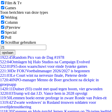
Film & Tv
Games
Toon berichten van deze types
Weblog
Column
(P)review
Special
Poll
Scrollbar gebruiken
opslaan
19
22:45
Random Pics van de Dag #1978
5
22:04
Ontslagen bij Halo Studios na Campaign Evolved
5
22:01
PS5-doos waarschuwt voor einde fysieke games
2
21:30
De FOK!Voetbalmanager 2026/2027 is begonnen
2
21:03
Le Court wint na nerveuze finale, Pieterse derde
17
20:40
NPO-manager Menno de Boer geschorst na dickpic in
groepsapp
14
20:11
Duitser (93) crasht met quad tegen boom, vier gewonden
32
20:03
Trump wil dat J.D. Vance hem in 2028 opvolgt
1
19:50
Lemmen boekt eerste profzege in zware Ronde van Polen-rit
13
19:42
'Zwarte weduwes' in Rusland trouwen soldaten voor
overlijdensuitkering
11
18:20
Zangeres en Idols-jurylid Jerney Kaagman op 79-jarige leeftijd