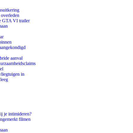
suitkering
d overleden
e GTA VI trailer
maan
ar
binnen
g aangekondigd
bride aanval
duurzaamheidsclaims
el
iegtuigen in
 leeg
ij je intimideren?
ongemerkt filmen
maan