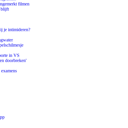
ongemerkt filmen
lijft
ij je intimideren?
agwater
pelschilmesje
oorte in VS
pen doorbreken'
e examens
app