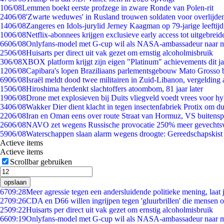
1
06/08
Lemmen boekt eerste profzege in zware Ronde van Polen-rit
24
06/08
'Zwarte weduwes' in Rusland trouwen soldaten voor overlijden
14
06/08
Zangeres en Idols-jurylid Jerney Kaagman op 79-jarige leeftij
10
06/08
Netflix-abonnees krijgen exclusieve early access tot uitgebreid
66
06/08
Onlyfans-model met G-cup wil als NASA-ambassadeur naar 
25
06/08
Huisarts per direct uit vak gezet om ernstig alcoholmisbruik
3
06/08
XBOX platform krijgt zijn eigen "Platinum" achievements dit ja
12
06/08
Capibara's lopen Braziliaans parlementsgebouw Mato Grosso 
69
06/08
Israël meldt dood twee militairen in Zuid-Libanon, vergeldin
15
06/08
Hiroshima herdenkt slachtoffers atoombom, 81 jaar later
19
06/08
Drone met explosieven bij Duits vliegveld voedt vrees voor hy
34
06/08
Wakker Dier dient klacht in tegen insectenfabriek Protix om 
22
06/08
Iran en Oman eens over route Straat van Hormuz, VS buitensp
26
06/08
NAVO zet wegens Russische provocatie 250% meer gevechtsvl
59
06/08
Waterschappen slaan alarm wegens droogte: Gereedschapskist
Actieve items
Actieve items
Scrollbar gebruiken
opslaan
67
09:28
Meer agressie tegen een andersluidende politieke mening, laat j
27
09:26
CDA en D66 willen ingrijpen tegen 'gluurbrillen' die mensen 
25
09:22
Huisarts per direct uit vak gezet om ernstig alcoholmisbruik
66
09:19
Onlyfans-model met G-cup wil als NASA-ambassadeur naar 