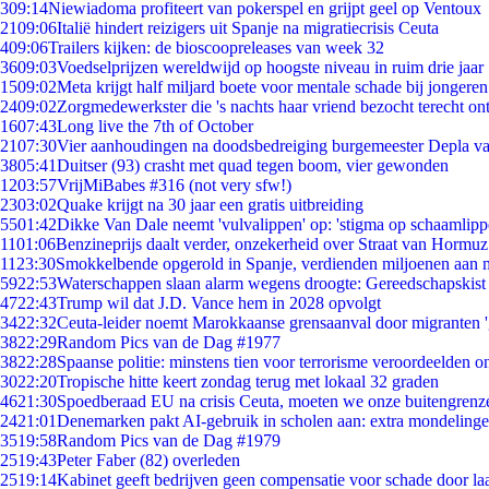
3
09:14
Niewiadoma profiteert van pokerspel en grijpt geel op Ventoux
21
09:06
Italië hindert reizigers uit Spanje na migratiecrisis Ceuta
4
09:06
Trailers kijken: de bioscoopreleases van week 32
36
09:03
Voedselprijzen wereldwijd op hoogste niveau in ruim drie jaar
15
09:02
Meta krijgt half miljard boete voor mentale schade bij jongeren
24
09:02
Zorgmedewerkster die 's nachts haar vriend bezocht terecht on
16
07:43
Long live the 7th of October
21
07:30
Vier aanhoudingen na doodsbedreiging burgemeester Depla v
38
05:41
Duitser (93) crasht met quad tegen boom, vier gewonden
12
03:57
VrijMiBabes #316 (not very sfw!)
23
03:02
Quake krijgt na 30 jaar een gratis uitbreiding
55
01:42
Dikke Van Dale neemt 'vulvalippen' op: 'stigma op schaamlip
11
01:06
Benzineprijs daalt verder, onzekerheid over Straat van Hormuz 
11
23:30
Smokkelbende opgerold in Spanje, verdienden miljoenen aan 
59
22:53
Waterschappen slaan alarm wegens droogte: Gereedschapskist
47
22:43
Trump wil dat J.D. Vance hem in 2028 opvolgt
34
22:32
Ceuta-leider noemt Marokkaanse grensaanval door migranten 
38
22:29
Random Pics van de Dag #1977
38
22:28
Spaanse politie: minstens tien voor terrorisme veroordeelden 
30
22:20
Tropische hitte keert zondag terug met lokaal 32 graden
46
21:30
Spoedberaad EU na crisis Ceuta, moeten we onze buitengrenz
24
21:01
Denemarken pakt AI-gebruik in scholen aan: extra mondeling
35
19:58
Random Pics van de Dag #1979
25
19:43
Peter Faber (82) overleden
25
19:14
Kabinet geeft bedrijven geen compensatie voor schade door la