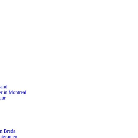
land
r in Montreal
uur
an Breda
migranten