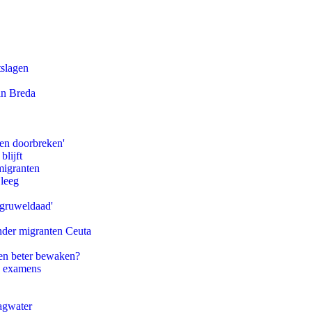
tslagen
an Breda
pen doorbreken'
blijft
migranten
 leeg
'gruweldaad'
onder migranten Ceuta
en beter bewaken?
e examens
agwater