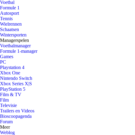
Voetbal
Formule 1
Autosport
Tennis
Wielrennen
Schaatsen
Wintersporten
Managerspelen
Voetbalmanager
Formule 1-manager
Games
PC
Playstation 4
Xbox One
Nintendo Switch
Xbox Series X|S
PlayStation 5
Film & TV
Film
Televisie
Trailers en Videos
Bioscoopagenda
Forum
Meer
Weblog