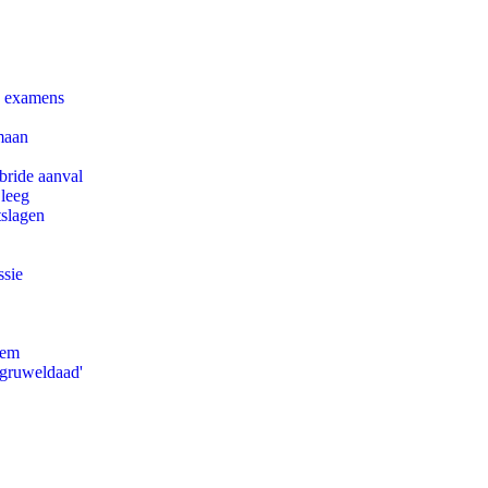
e examens
maan
bride aanval
 leeg
tslagen
ssie
eem
'gruweldaad'