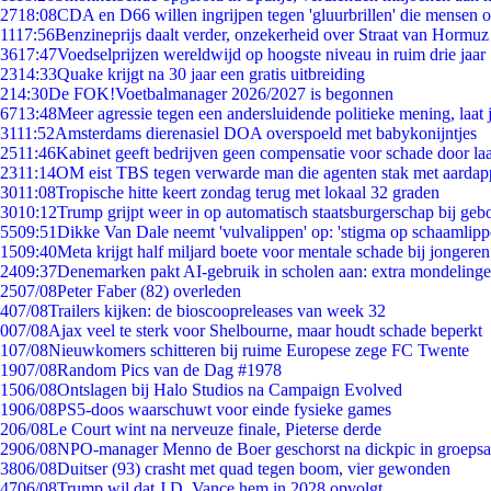
27
18:08
CDA en D66 willen ingrijpen tegen 'gluurbrillen' die mensen 
11
17:56
Benzineprijs daalt verder, onzekerheid over Straat van Hormuz b
36
17:47
Voedselprijzen wereldwijd op hoogste niveau in ruim drie jaar
23
14:33
Quake krijgt na 30 jaar een gratis uitbreiding
2
14:30
De FOK!Voetbalmanager 2026/2027 is begonnen
67
13:48
Meer agressie tegen een andersluidende politieke mening, laat j
31
11:52
Amsterdams dierenasiel DOA overspoeld met babykonijntjes
25
11:46
Kabinet geeft bedrijven geen compensatie voor schade door la
23
11:14
OM eist TBS tegen verwarde man die agenten stak met aardap
30
11:08
Tropische hitte keert zondag terug met lokaal 32 graden
30
10:12
Trump grijpt weer in op automatisch staatsburgerschap bij geb
55
09:51
Dikke Van Dale neemt 'vulvalippen' op: 'stigma op schaamlip
15
09:40
Meta krijgt half miljard boete voor mentale schade bij jongeren
24
09:37
Denemarken pakt AI-gebruik in scholen aan: extra mondeling
25
07/08
Peter Faber (82) overleden
4
07/08
Trailers kijken: de bioscoopreleases van week 32
0
07/08
Ajax veel te sterk voor Shelbourne, maar houdt schade beperkt
1
07/08
Nieuwkomers schitteren bij ruime Europese zege FC Twente
19
07/08
Random Pics van de Dag #1978
15
06/08
Ontslagen bij Halo Studios na Campaign Evolved
19
06/08
PS5-doos waarschuwt voor einde fysieke games
2
06/08
Le Court wint na nerveuze finale, Pieterse derde
29
06/08
NPO-manager Menno de Boer geschorst na dickpic in groeps
38
06/08
Duitser (93) crasht met quad tegen boom, vier gewonden
47
06/08
Trump wil dat J.D. Vance hem in 2028 opvolgt