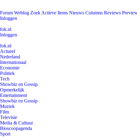
Forum
Weblog
Zoek
Actieve Items
Nieuws
Columns
Reviews
Previe
Inloggen
fok.nl
Inloggen
fok.nl
Actueel
Nederland
Internationaal
Economie
Politiek
Tech
Showbiz en Gossip
Opmerkelijk
Entertainment
Showbiz en Gossip
Muziek
Film
Televisie
Media & Cultuur
Bioscoopagenda
Sport