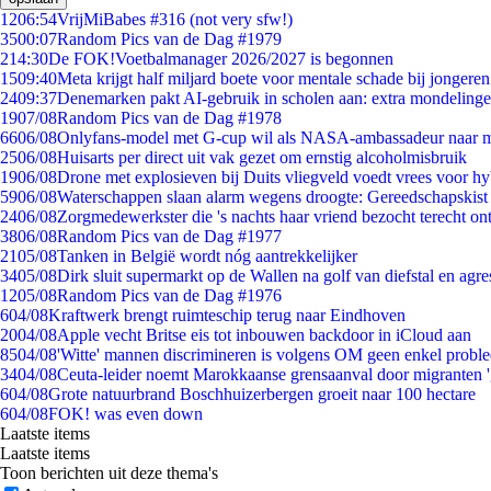
12
06:54
VrijMiBabes #316 (not very sfw!)
35
00:07
Random Pics van de Dag #1979
2
14:30
De FOK!Voetbalmanager 2026/2027 is begonnen
15
09:40
Meta krijgt half miljard boete voor mentale schade bij jongeren
24
09:37
Denemarken pakt AI-gebruik in scholen aan: extra mondeling
19
07/08
Random Pics van de Dag #1978
66
06/08
Onlyfans-model met G-cup wil als NASA-ambassadeur naar 
25
06/08
Huisarts per direct uit vak gezet om ernstig alcoholmisbruik
19
06/08
Drone met explosieven bij Duits vliegveld voedt vrees voor hy
59
06/08
Waterschappen slaan alarm wegens droogte: Gereedschapskist
24
06/08
Zorgmedewerkster die 's nachts haar vriend bezocht terecht on
38
06/08
Random Pics van de Dag #1977
21
05/08
Tanken in België wordt nóg aantrekkelijker
34
05/08
Dirk sluit supermarkt op de Wallen na golf van diefstal en agre
12
05/08
Random Pics van de Dag #1976
6
04/08
Kraftwerk brengt ruimteschip terug naar Eindhoven
20
04/08
Apple vecht Britse eis tot inbouwen backdoor in iCloud aan
85
04/08
'Witte' mannen discrimineren is volgens OM geen enkel probl
34
04/08
Ceuta-leider noemt Marokkaanse grensaanval door migranten 
6
04/08
Grote natuurbrand Boschhuizerbergen groeit naar 100 hectare
6
04/08
FOK! was even down
Laatste items
Laatste items
Toon berichten uit deze thema's