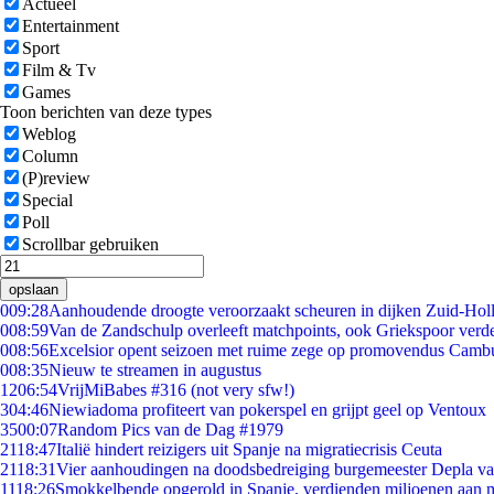
Actueel
Entertainment
Sport
Film & Tv
Games
Toon berichten van deze types
Weblog
Column
(P)review
Special
Poll
Scrollbar gebruiken
opslaan
0
09:28
Aanhoudende droogte veroorzaakt scheuren in dijken Zuid-Hol
0
08:59
Van de Zandschulp overleeft matchpoints, ook Griekspoor verde
0
08:56
Excelsior opent seizoen met ruime zege op promovendus Camb
0
08:35
Nieuw te streamen in augustus
12
06:54
VrijMiBabes #316 (not very sfw!)
3
04:46
Niewiadoma profiteert van pokerspel en grijpt geel op Ventoux
35
00:07
Random Pics van de Dag #1979
21
18:47
Italië hindert reizigers uit Spanje na migratiecrisis Ceuta
21
18:31
Vier aanhoudingen na doodsbedreiging burgemeester Depla v
11
18:26
Smokkelbende opgerold in Spanje, verdienden miljoenen aan 