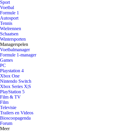
Sport
Voetbal
Formule 1
Autosport
Tennis
Wielrennen
Schaatsen
Wintersporten
Managerspelen
Voetbalmanager
Formule 1-manager
Games
PC
Playstation 4
Xbox One
Nintendo Switch
Xbox Series X|S
PlayStation 5
Film & TV
Film
Televisie
Trailers en Videos
Bioscoopagenda
Forum
Meer