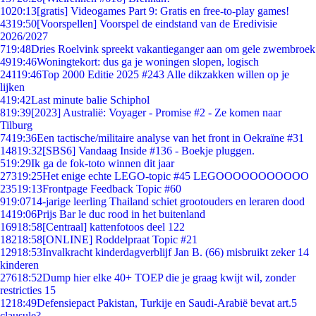
10
20:13
[gratis] Videogames Part 9: Gratis en free-to-play games!
43
19:50
[Voorspellen] Voorspel de eindstand van de Eredivisie
2026/2027
7
19:48
Dries Roelvink spreekt vakantieganger aan om gele zwembroek
49
19:46
Woningtekort: dus ga je woningen slopen, logisch
241
19:46
Top 2000 Editie 2025 #243 Alle dikzakken willen op je
lijken
4
19:42
Last minute balie Schiphol
8
19:39
[2023] Australië: Voyager - Promise #2 - Ze komen naar
Tilburg
74
19:36
Een tactische/militaire analyse van het front in Oekraïne #31
148
19:32
[SBS6] Vandaag Inside #136 - Boekje pluggen.
5
19:29
Ik ga de fok-toto winnen dit jaar
273
19:25
Het enige echte LEGO-topic #45 LEGOOOOOOOOOOO
235
19:13
Frontpage Feedback Topic #60
9
19:07
14-jarige leerling Thailand schiet grootouders en leraren dood
14
19:06
Prijs Bar le duc rood in het buitenland
169
18:58
[Centraal] kattenfotoos deel 122
182
18:58
[ONLINE] Roddelpraat Topic #21
129
18:53
Invalkracht kinderdagverblijf Jan B. (66) misbruikt zeker 14
kinderen
276
18:52
Dump hier elke 40+ TOEP die je graag kwijt wil, zonder
restricties 15
12
18:49
Defensiepact Pakistan, Turkije en Saudi-Arabië bevat art.5
clausule?