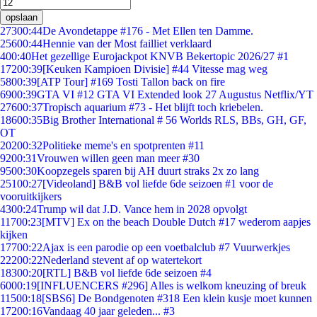
opslaan
273
00:44
De Avondetappe #176 - Met Ellen ten Damme.
256
00:44
Hennie van der Most failliet verklaard
4
00:40
Het gezellige Eurojackpot KNVB Bekertopic 2026/27 #1
172
00:39
[Keuken Kampioen Divisie] #44 Vitesse mag weg
58
00:39
[ATP Tour] #169 Tosti Tallon back on fire
69
00:39
GTA VI #12 GTA VI Extended look 27 Augustus Netflix/YT
276
00:37
Tropisch aquarium #73 - Het blijft toch kriebelen.
186
00:35
Big Brother International # 56 Worlds RLS, BBs, GH, GF,
OT
202
00:32
Politieke meme's en spotprenten #11
92
00:31
Vrouwen willen geen man meer #30
95
00:30
Koopzegels sparen bij AH duurt straks 2x zo lang
251
00:27
[Videoland] B&B vol liefde 6de seizoen #1 voor de
vooruitkijkers
43
00:24
Trump wil dat J.D. Vance hem in 2028 opvolgt
117
00:23
[MTV] Ex on the beach Double Dutch #17 wederom aapjes
kijken
177
00:22
Ajax is een parodie op een voetbalclub #7 Vuurwerkjes
222
00:22
Nederland stevent af op watertekort
183
00:20
[RTL] B&B vol liefde 6de seizoen #4
60
00:19
[INFLUENCERS #296] Alles is welkom kneuzing of breuk
115
00:18
[SBS6] De Bondgenoten #318 Een klein kusje moet kunnen
172
00:16
Vandaag 40 jaar geleden... #3