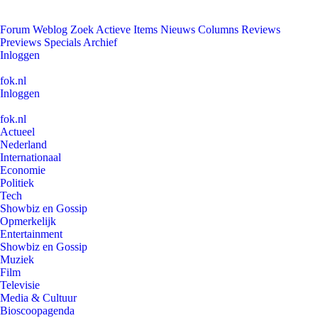
Forum
Weblog
Zoek
Actieve Items
Nieuws
Columns
Reviews
Previews
Specials
Archief
Inloggen
fok.nl
Inloggen
fok.nl
Actueel
Nederland
Internationaal
Economie
Politiek
Tech
Showbiz en Gossip
Opmerkelijk
Entertainment
Showbiz en Gossip
Muziek
Film
Televisie
Media & Cultuur
Bioscoopagenda