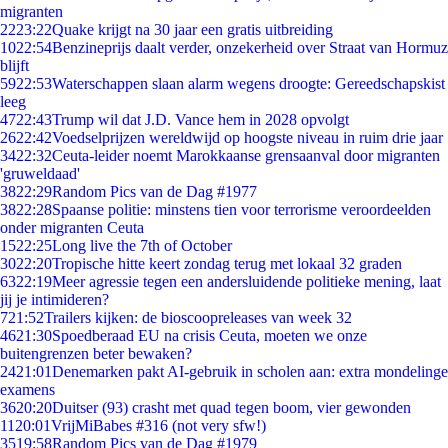
migranten
22
23:22
Quake krijgt na 30 jaar een gratis uitbreiding
10
22:54
Benzineprijs daalt verder, onzekerheid over Straat van Hormuz
blijft
59
22:53
Waterschappen slaan alarm wegens droogte: Gereedschapskist
leeg
47
22:43
Trump wil dat J.D. Vance hem in 2028 opvolgt
26
22:42
Voedselprijzen wereldwijd op hoogste niveau in ruim drie jaar
34
22:32
Ceuta-leider noemt Marokkaanse grensaanval door migranten
'gruweldaad'
38
22:29
Random Pics van de Dag #1977
38
22:28
Spaanse politie: minstens tien voor terrorisme veroordeelden
onder migranten Ceuta
15
22:25
Long live the 7th of October
30
22:20
Tropische hitte keert zondag terug met lokaal 32 graden
63
22:19
Meer agressie tegen een andersluidende politieke mening, laat
jij je intimideren?
7
21:52
Trailers kijken: de bioscoopreleases van week 32
46
21:30
Spoedberaad EU na crisis Ceuta, moeten we onze
buitengrenzen beter bewaken?
24
21:01
Denemarken pakt AI-gebruik in scholen aan: extra mondelinge
examens
36
20:20
Duitser (93) crasht met quad tegen boom, vier gewonden
11
20:01
VrijMiBabes #316 (not very sfw!)
35
19:58
Random Pics van de Dag #1979