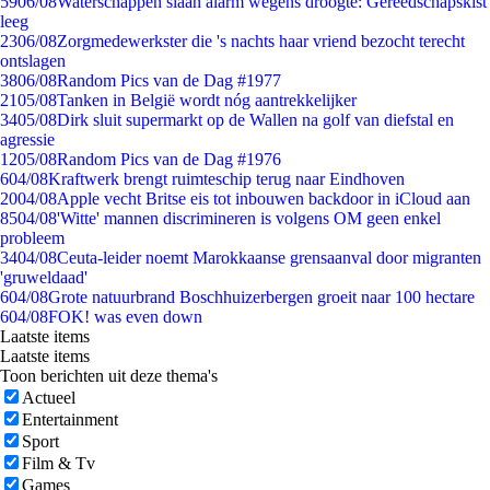
59
06/08
Waterschappen slaan alarm wegens droogte: Gereedschapskist
leeg
23
06/08
Zorgmedewerkster die 's nachts haar vriend bezocht terecht
ontslagen
38
06/08
Random Pics van de Dag #1977
21
05/08
Tanken in België wordt nóg aantrekkelijker
34
05/08
Dirk sluit supermarkt op de Wallen na golf van diefstal en
agressie
12
05/08
Random Pics van de Dag #1976
6
04/08
Kraftwerk brengt ruimteschip terug naar Eindhoven
20
04/08
Apple vecht Britse eis tot inbouwen backdoor in iCloud aan
85
04/08
'Witte' mannen discrimineren is volgens OM geen enkel
probleem
34
04/08
Ceuta-leider noemt Marokkaanse grensaanval door migranten
'gruweldaad'
6
04/08
Grote natuurbrand Boschhuizerbergen groeit naar 100 hectare
6
04/08
FOK! was even down
Laatste items
Laatste items
Toon berichten uit deze thema's
Actueel
Entertainment
Sport
Film & Tv
Games