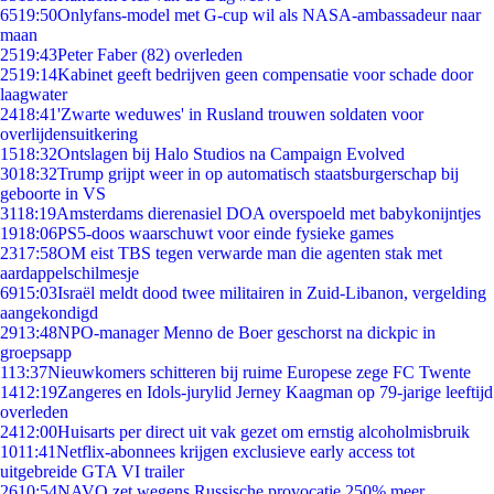
65
19:50
Onlyfans-model met G-cup wil als NASA-ambassadeur naar
maan
25
19:43
Peter Faber (82) overleden
25
19:14
Kabinet geeft bedrijven geen compensatie voor schade door
laagwater
24
18:41
'Zwarte weduwes' in Rusland trouwen soldaten voor
overlijdensuitkering
15
18:32
Ontslagen bij Halo Studios na Campaign Evolved
30
18:32
Trump grijpt weer in op automatisch staatsburgerschap bij
geboorte in VS
31
18:19
Amsterdams dierenasiel DOA overspoeld met babykonijntjes
19
18:06
PS5-doos waarschuwt voor einde fysieke games
23
17:58
OM eist TBS tegen verwarde man die agenten stak met
aardappelschilmesje
69
15:03
Israël meldt dood twee militairen in Zuid-Libanon, vergelding
aangekondigd
29
13:48
NPO-manager Menno de Boer geschorst na dickpic in
groepsapp
1
13:37
Nieuwkomers schitteren bij ruime Europese zege FC Twente
14
12:19
Zangeres en Idols-jurylid Jerney Kaagman op 79-jarige leeftijd
overleden
24
12:00
Huisarts per direct uit vak gezet om ernstig alcoholmisbruik
10
11:41
Netflix-abonnees krijgen exclusieve early access tot
uitgebreide GTA VI trailer
26
10:54
NAVO zet wegens Russische provocatie 250% meer