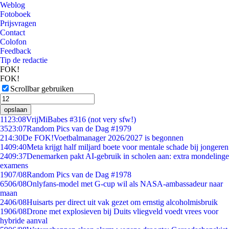
Weblog
Fotoboek
Prijsvragen
Contact
Colofon
Feedback
Tip de redactie
FOK!
FOK!
Scrollbar gebruiken
opslaan
11
23:08
VrijMiBabes #316 (not very sfw!)
35
23:07
Random Pics van de Dag #1979
2
14:30
De FOK!Voetbalmanager 2026/2027 is begonnen
14
09:40
Meta krijgt half miljard boete voor mentale schade bij jongeren
24
09:37
Denemarken pakt AI-gebruik in scholen aan: extra mondelinge
examens
19
07/08
Random Pics van de Dag #1978
65
06/08
Onlyfans-model met G-cup wil als NASA-ambassadeur naar
maan
24
06/08
Huisarts per direct uit vak gezet om ernstig alcoholmisbruik
19
06/08
Drone met explosieven bij Duits vliegveld voedt vrees voor
hybride aanval