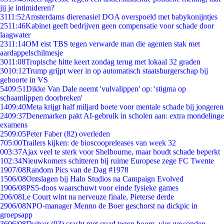
jij je intimideren?
31
11:52
Amsterdams dierenasiel DOA overspoeld met babykonijntjes
25
11:46
Kabinet geeft bedrijven geen compensatie voor schade door
laagwater
23
11:14
OM eist TBS tegen verwarde man die agenten stak met
aardappelschilmesje
30
11:08
Tropische hitte keert zondag terug met lokaal 32 graden
30
10:12
Trump grijpt weer in op automatisch staatsburgerschap bij
geboorte in VS
54
09:51
Dikke Van Dale neemt 'vulvalippen' op: 'stigma op
schaamlippen doorbreken'
14
09:40
Meta krijgt half miljard boete voor mentale schade bij jongeren
24
09:37
Denemarken pakt AI-gebruik in scholen aan: extra mondelinge
examens
25
09:05
Peter Faber (82) overleden
7
05:00
Trailers kijken: de bioscoopreleases van week 32
0
03:37
Ajax veel te sterk voor Shelbourne, maar houdt schade beperkt
1
02:34
Nieuwkomers schitteren bij ruime Europese zege FC Twente
19
07/08
Random Pics van de Dag #1978
15
06/08
Ontslagen bij Halo Studios na Campaign Evolved
19
06/08
PS5-doos waarschuwt voor einde fysieke games
2
06/08
Le Court wint na nerveuze finale, Pieterse derde
29
06/08
NPO-manager Menno de Boer geschorst na dickpic in
groepsapp
36
06/08
Duitser (93) crasht met quad tegen boom, vier gewonden