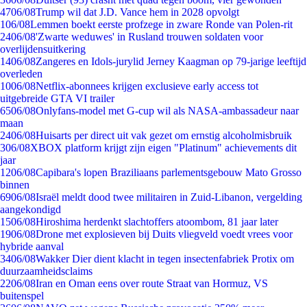
47
06/08
Trump wil dat J.D. Vance hem in 2028 opvolgt
1
06/08
Lemmen boekt eerste profzege in zware Ronde van Polen-rit
24
06/08
'Zwarte weduwes' in Rusland trouwen soldaten voor
overlijdensuitkering
14
06/08
Zangeres en Idols-jurylid Jerney Kaagman op 79-jarige leeftijd
overleden
10
06/08
Netflix-abonnees krijgen exclusieve early access tot
uitgebreide GTA VI trailer
65
06/08
Onlyfans-model met G-cup wil als NASA-ambassadeur naar
maan
24
06/08
Huisarts per direct uit vak gezet om ernstig alcoholmisbruik
3
06/08
XBOX platform krijgt zijn eigen "Platinum" achievements dit
jaar
12
06/08
Capibara's lopen Braziliaans parlementsgebouw Mato Grosso
binnen
69
06/08
Israël meldt dood twee militairen in Zuid-Libanon, vergelding
aangekondigd
15
06/08
Hiroshima herdenkt slachtoffers atoombom, 81 jaar later
19
06/08
Drone met explosieven bij Duits vliegveld voedt vrees voor
hybride aanval
34
06/08
Wakker Dier dient klacht in tegen insectenfabriek Protix om
duurzaamheidsclaims
22
06/08
Iran en Oman eens over route Straat van Hormuz, VS
buitenspel