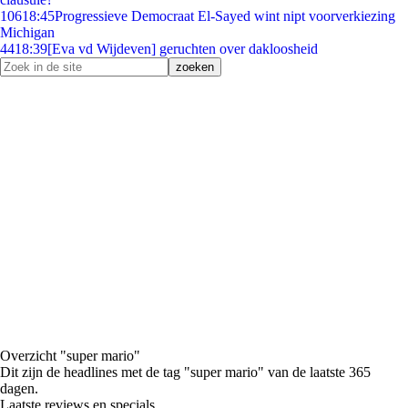
106
18:45
Progressieve Democraat El-Sayed wint nipt voorverkiezing
Michigan
44
18:39
[Eva vd Wijdeven] geruchten over dakloosheid
Overzicht "super mario"
Dit zijn de headlines met de tag "super mario" van de laatste 365
dagen.
Laatste reviews en specials