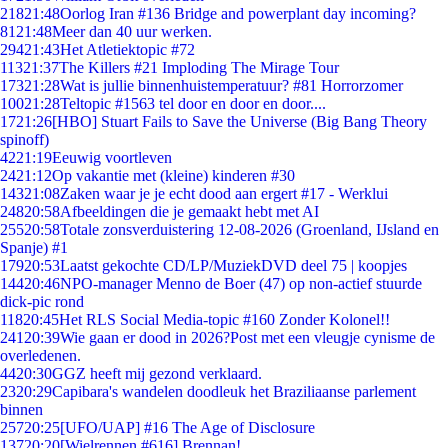
218
21:48
Oorlog Iran #136 Bridge and powerplant day incoming?
81
21:48
Meer dan 40 uur werken.
294
21:43
Het Atletiektopic #72
113
21:37
The Killers #21 Imploding The Mirage Tour
173
21:28
Wat is jullie binnenhuistemperatuur? #81 Horrorzomer
100
21:28
Teltopic #1563 tel door en door en door....
17
21:26
[HBO] Stuart Fails to Save the Universe (Big Bang Theory
spinoff)
42
21:19
Eeuwig voortleven
24
21:12
Op vakantie met (kleine) kinderen #30
143
21:08
Zaken waar je je echt dood aan ergert #17 - Werklui
248
20:58
Afbeeldingen die je gemaakt hebt met AI
255
20:58
Totale zonsverduistering 12-08-2026 (Groenland, IJsland en
Spanje) #1
179
20:53
Laatst gekochte CD/LP/MuziekDVD deel 75 | koopjes
144
20:46
NPO-manager Menno de Boer (47) op non-actief stuurde
dick-pic rond
118
20:45
Het RLS Social Media-topic #160 Zonder Kolonel!!
241
20:39
Wie gaan er dood in 2026?Post met een vleugje cynisme de
overledenen.
44
20:30
GGZ heeft mij gezond verklaard.
23
20:29
Capibara's wandelen doodleuk het Braziliaanse parlement
binnen
257
20:25
[UFO/UAP] #16 The Age of Disclosure
137
20:20
[Wielrennen #616] Brennan!