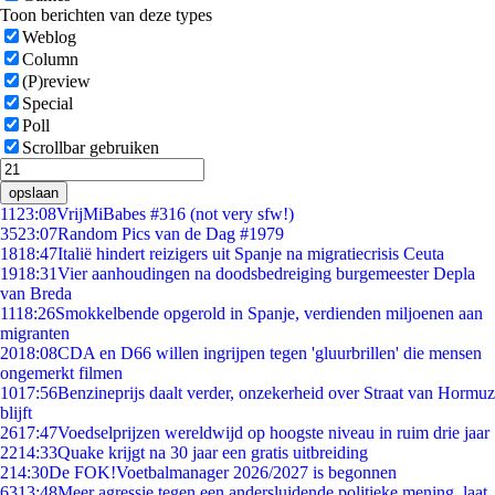
Toon berichten van deze types
Weblog
Column
(P)review
Special
Poll
Scrollbar gebruiken
opslaan
11
23:08
VrijMiBabes #316 (not very sfw!)
35
23:07
Random Pics van de Dag #1979
18
18:47
Italië hindert reizigers uit Spanje na migratiecrisis Ceuta
19
18:31
Vier aanhoudingen na doodsbedreiging burgemeester Depla
van Breda
11
18:26
Smokkelbende opgerold in Spanje, verdienden miljoenen aan
migranten
20
18:08
CDA en D66 willen ingrijpen tegen 'gluurbrillen' die mensen
ongemerkt filmen
10
17:56
Benzineprijs daalt verder, onzekerheid over Straat van Hormuz
blijft
26
17:47
Voedselprijzen wereldwijd op hoogste niveau in ruim drie jaar
22
14:33
Quake krijgt na 30 jaar een gratis uitbreiding
2
14:30
De FOK!Voetbalmanager 2026/2027 is begonnen
63
13:48
Meer agressie tegen een andersluidende politieke mening, laat