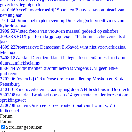
gevechtsvliegtuigen in
14
10:46
Accell, moederbedrijf Sparta en Batavus, vraagt uitstel van
betaling aan
19
10:44
Drone met explosieven bij Duits vliegveld voedt vrees voor
hybride aanval
39
09:53
Vinted-foto's van vrouwen massaal gedeeld op seksfora
3
09:33
XBOX platform krijgt zijn eigen "Platinum" achievements dit
jaar
46
09:22
Progressieve Democraat El-Sayed wint nipt voorverkiezing
Michigan
34
08:18
Wakker Dier dient klacht in tegen insectenfabriek Protix om
duurzaamheidsclaims
85
04:44
'Witte' mannen discrimineren is volgens OM geen enkel
probleem
27
03:06
Doden bij Oekraïense droneaanvallen op Moskou en Sint-
Petersburg
34
01:01
Kind overleden na aanrijding door AH-bestelbus in Dordrecht
53
07/08
Van den Brink zet nog eens 14 gemeenten onder toezicht om
spreidingswet
22
06/08
Iran en Oman eens over route Straat van Hormuz, VS
buitenspel
Forum
Forum
Scrollbar gebruiken