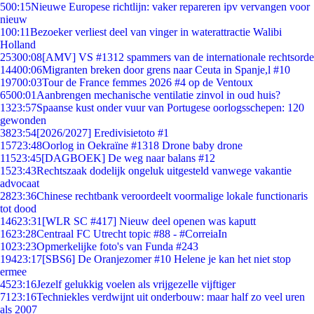
5
00:15
Nieuwe Europese richtlijn: vaker repareren ipv vervangen voor
nieuw
1
00:11
Bezoeker verliest deel van vinger in waterattractie Walibi
Holland
253
00:08
[AMV] VS #1312 spammers van de internationale rechtsorde
144
00:06
Migranten breken door grens naar Ceuta in Spanje,l #10
197
00:03
Tour de France femmes 2026 #4 op de Ventoux
65
00:01
Aanbrengen mechanische ventilatie zinvol in oud huis?
13
23:57
Spaanse kust onder vuur van Portugese oorlogsschepen: 120
gewonden
38
23:54
[2026/2027] Eredivisietoto #1
157
23:48
Oorlog in Oekraïne #1318 Drone baby drone
115
23:45
[DAGBOEK] De weg naar balans #12
15
23:43
Rechtszaak dodelijk ongeluk uitgesteld vanwege vakantie
advocaat
28
23:36
Chinese rechtbank veroordeelt voormalige lokale functionaris
tot dood
146
23:31
[WLR SC #417] Nieuw deel openen was kaputt
16
23:28
Centraal FC Utrecht topic #88 - #CorreiaIn
10
23:23
Opmerkelijke foto's van Funda #243
194
23:17
[SBS6] De Oranjezomer #10 Helene je kan het niet stop
ermee
45
23:16
Jezelf gelukkig voelen als vrijgezelle vijftiger
71
23:16
Techniekles verdwijnt uit onderbouw: maar half zo veel uren
als 2007