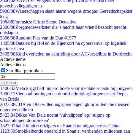
26
06/08
NAVO zet wegens Russische provocatie 250% meer
gevechtsvliegtuigen in
59
06/08
Waterschappen slaan alarm wegens droogte: Gereedschapskist
leeg
1
06/08
Forensics: Crime Scene Detective
23
06/08
Zorgmedewerkster die 's nachts haar vriend bezocht terecht
ontslagen
38
06/08
Random Pics van de Dag #1977
18
05/08
Datalek bij Bol en de Bijenkorf na cyberaanval op logistiek
partner Ceva
34
05/08
Kind overleden na aanrijding door AH-bestelbus in Dordrecht
Actieve items
Actieve items
Scrollbar gebruiken
opslaan
14
00:42
Meta krijgt half miljard boete voor mentale schade bij jongeren
19
00:12
Vier aanhoudingen na doodsbedreiging burgemeester Depla
van Breda
20
23:38
CDA en D66 willen ingrijpen tegen 'gluurbrillen' die mensen
ongemerkt filmen
54
23:34
Dikke Van Dale neemt 'vulvalippen' op: 'stigma op
schaamlippen doorbreken'
18
23:32
Italië hindert reizigers uit Spanje na migratiecrisis Ceuta
11
23:30
Smokkelbende opgerold in Spanje, verdienden miljoenen aan