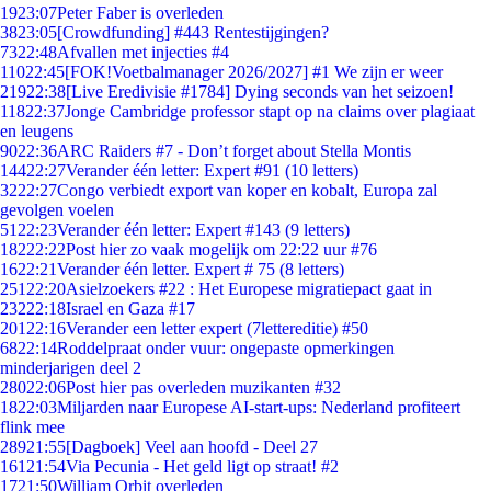
19
23:07
Peter Faber is overleden
38
23:05
[Crowdfunding] #443 Rentestijgingen?
73
22:48
Afvallen met injecties #4
110
22:45
[FOK!Voetbalmanager 2026/2027] #1 We zijn er weer
219
22:38
[Live Eredivisie #1784] Dying seconds van het seizoen!
118
22:37
Jonge Cambridge professor stapt op na claims over plagiaat
en leugens
90
22:36
ARC Raiders #7 - Don’t forget about Stella Montis
144
22:27
Verander één letter: Expert #91 (10 letters)
32
22:27
Congo verbiedt export van koper en kobalt, Europa zal
gevolgen voelen
51
22:23
Verander één letter: Expert #143 (9 letters)
182
22:22
Post hier zo vaak mogelijk om 22:22 uur #76
16
22:21
Verander één letter. Expert # 75 (8 letters)
251
22:20
Asielzoekers #22 : Het Europese migratiepact gaat in
232
22:18
Israel en Gaza #17
201
22:16
Verander een letter expert (7lettereditie) #50
68
22:14
Roddelpraat onder vuur: ongepaste opmerkingen
minderjarigen deel 2
280
22:06
Post hier pas overleden muzikanten #32
18
22:03
Miljarden naar Europese AI-start-ups: Nederland profiteert
flink mee
289
21:55
[Dagboek] Veel aan hoofd - Deel 27
161
21:54
Via Pecunia - Het geld ligt op straat! #2
17
21:50
William Orbit overleden