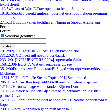
tekort dreigt
1
18:54
Gears of War: E-Day open beta begint 6 augustus
18
18:16
Spotify bereikt mijlpaal, voor het eerst 300 miljoen premium-
abonnees
27
15:11
Houthi's vallen luchthaven Najran in Saoedi-Arabië aan
Forum
Forum
Scrollbar gebruiken
opslaan
10
12:02
[ATP Tour] #169 Tosti Tallon back on fire
33
12:02
GGZ heeft mij gezond verklaard.
233
12:01
[INFLUENCERS #294] supermarkt Safari
168
12:00
NEC #77: Wat een seizoen is dit zeg
35
12:00
Progressieve Democraat El-Sayed wint nipt voorverkiezing
Michigan
115
11:59
[Het Officiële Steam Topic #201] Steamrolled
286
11:59
[Crowdfunding] #442 Golfbanen en betere projecten.....
12
11:57
Historisch lage waterstanden Rijn en Donau
14
11:56
Datalek bij Bol en Bijenkorf na cyberaanval op logistiek
partner Ceva
167
11:55
Gianni Infantino doet aanbod om 211 voetbalbonden 'om te
kopen'
290
11:53
Vrouwen willen geen man meer #29