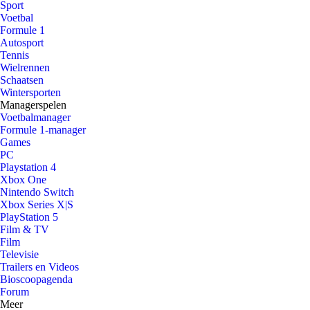
Sport
Voetbal
Formule 1
Autosport
Tennis
Wielrennen
Schaatsen
Wintersporten
Managerspelen
Voetbalmanager
Formule 1-manager
Games
PC
Playstation 4
Xbox One
Nintendo Switch
Xbox Series X|S
PlayStation 5
Film & TV
Film
Televisie
Trailers en Videos
Bioscoopagenda
Forum
Meer