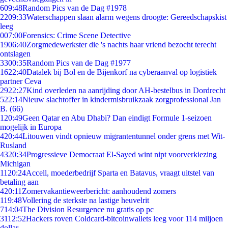
6
09:48
Random Pics van de Dag #1978
22
09:33
Waterschappen slaan alarm wegens droogte: Gereedschapskist
leeg
0
07:00
Forensics: Crime Scene Detective
19
06:40
Zorgmedewerkster die 's nachts haar vriend bezocht terecht
ontslagen
33
00:35
Random Pics van de Dag #1977
16
22:40
Datalek bij Bol en de Bijenkorf na cyberaanval op logistiek
partner Ceva
29
22:27
Kind overleden na aanrijding door AH-bestelbus in Dordrecht
5
22:14
Nieuw slachtoffer in kindermisbruikzaak zorgprofessional Jan
B. (66)
1
20:49
Geen Qatar en Abu Dhabi? Dan eindigt Formule 1-seizoen
mogelijk in Europa
4
20:44
Litouwen vindt opnieuw migrantentunnel onder grens met Wit-
Rusland
43
20:34
Progressieve Democraat El-Sayed wint nipt voorverkiezing
Michigan
11
20:24
Accell, moederbedrijf Sparta en Batavus, vraagt uitstel van
betaling aan
4
20:11
Zomervakantieweerbericht: aanhoudend zomers
1
19:48
Vollering de sterkste na lastige heuvelrit
7
14:04
The Division Resurgence nu gratis op pc
31
12:52
Hackers roven Coldcard-bitcoinwallets leeg voor 114 miljoen
dollar