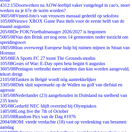
43
12:15
Doorwerken na AOW-leeftijd vaker vastgelegd in cao's, moet
werken na je 67e de norm worden?
36
05/08
Vinted-foto's van vrouwen massaal gedeeld op seksfora
1
05/08
Nieuwe XBOX Game Pass titels voor de eerste helft van de
maand augustus
2
05/08
De FOK!Voetbalmanager 2026/2027 is begonnen
50
05/08
Van den Brink zet nog eens 14 gemeenten onder toezicht om
spreidingswet
18
05/08
Iran overweegt Europese hulp bij ruimen mijnen in Straat van
Hormuz
3
05/08
EA Sports FC 27 toont The Grounds-modus
1
05/08
Gears of War: E-Day open beta begint 6 augustus
36
05/08
Pentagon verbruikt meer raketten dan kan worden aangevuld,
tekort dreigt
21
05/08
Tanken in België wordt nóg aantrekkelijker
33
05/08
Dirk sluit supermarkt op de Wallen na golf van diefstal en
agressie
13
05/08
Nederlander (23) aangehouden in Duitsland na snelheid van
235 km/u
3
05/08
Gedurfd NEC blijft overeind bij Olympiakos
14
05/08
Long live the 7th of October
12
05/08
Random Pics van de Dag #1976
20
04/08
OM: vierde verdachte (18) vast op verdenking van beramen
aanslag