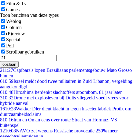
Film & Tv
Games
Toon berichten van deze types
Weblog
Column
(P)review
Special
Poll
Scrollbar gebruiken
opslaan
2
11:27
Capibara's lopen Braziliaans parlementsgebouw Mato Grosso
binnen
6
10:59
Israël meldt dood twee militairen in Zuid-Libanon, vergelding
aangekondigd
6
10:48
Hiroshima herdenkt slachtoffers atoombom, 81 jaar later
3
10:32
Drone met explosieven bij Duits vliegveld voedt vrees voor
hybride aanval
16
10:28
Wakker Dier dient klacht in tegen insectenfabriek Protix om
duurzaamheidsclaims
8
10:16
Iran en Oman eens over route Straat van Hormuz, VS
buitenspel
12
10:08
NAVO zet wegens Russische provocatie 250% meer
gevechtsvliegtuigen in