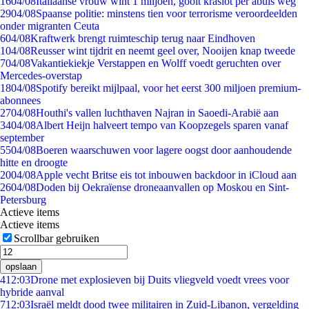
16
04/08
Italiaanse vrouw wint 1 miljoen, gooit kraslot per abuis weg
29
04/08
Spaanse politie: minstens tien voor terrorisme veroordeelden
onder migranten Ceuta
6
04/08
Kraftwerk brengt ruimteschip terug naar Eindhoven
1
04/08
Reusser wint tijdrit en neemt geel over, Nooijen knap tweede
7
04/08
Vakantiekiekje Verstappen en Wolff voedt geruchten over
Mercedes-overstap
18
04/08
Spotify bereikt mijlpaal, voor het eerst 300 miljoen premium-
abonnees
27
04/08
Houthi's vallen luchthaven Najran in Saoedi-Arabië aan
34
04/08
Albert Heijn halveert tempo van Koopzegels sparen vanaf
september
55
04/08
Boeren waarschuwen voor lagere oogst door aanhoudende
hitte en droogte
20
04/08
Apple vecht Britse eis tot inbouwen backdoor in iCloud aan
26
04/08
Doden bij Oekraïense droneaanvallen op Moskou en Sint-
Petersburg
Actieve items
Actieve items
Scrollbar gebruiken
opslaan
4
12:03
Drone met explosieven bij Duits vliegveld voedt vrees voor
hybride aanval
7
12:03
Israël meldt dood twee militairen in Zuid-Libanon, vergelding