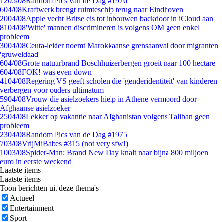
12
05/08
Random Pics van de Dag #1976
6
04/08
Kraftwerk brengt ruimteschip terug naar Eindhoven
20
04/08
Apple vecht Britse eis tot inbouwen backdoor in iCloud aan
81
04/08
'Witte' mannen discrimineren is volgens OM geen enkel
probleem
30
04/08
Ceuta-leider noemt Marokkaanse grensaanval door migranten
'gruweldaad'
6
04/08
Grote natuurbrand Boschhuizerbergen groeit naar 100 hectare
6
04/08
FOK! was even down
41
04/08
Regering VS geeft scholen die 'genderidentiteit' van kinderen
verbergen voor ouders ultimatum
59
04/08
Vrouw die asielzoekers hielp in Athene vermoord door
Afghaanse asielzoeker
25
04/08
Lekker op vakantie naar Afghanistan volgens Taliban geen
probleem
23
04/08
Random Pics van de Dag #1975
7
03/08
VrijMiBabes #315 (not very sfw!)
10
03/08
Spider-Man: Brand New Day knalt naar bijna 800 miljoen
euro in eerste weekend
Laatste items
Laatste items
Toon berichten uit deze thema's
Actueel
Entertainment
Sport