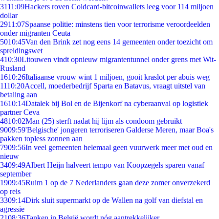
31
11:09
Hackers roven Coldcard-bitcoinwallets leeg voor 114 miljoen
dollar
29
11:07
Spaanse politie: minstens tien voor terrorisme veroordeelden
onder migranten Ceuta
50
10:45
Van den Brink zet nog eens 14 gemeenten onder toezicht om
spreidingswet
4
10:30
Litouwen vindt opnieuw migrantentunnel onder grens met Wit-
Rusland
16
10:26
Italiaanse vrouw wint 1 miljoen, gooit kraslot per abuis weg
11
10:20
Accell, moederbedrijf Sparta en Batavus, vraagt uitstel van
betaling aan
16
10:14
Datalek bij Bol en de Bijenkorf na cyberaanval op logistiek
partner Ceva
48
10:02
Man (25) sterft nadat hij lijm als condoom gebruikt
90
09:59
'Belgische' jongeren terroriseren Galderse Meren, maar Boa's
pakken topless zonnen aan
79
09:56
In veel gemeenten helemaal geen vuurwerk meer met oud en
nieuw
34
09:49
Albert Heijn halveert tempo van Koopzegels sparen vanaf
september
19
09:45
Ruim 1 op de 7 Nederlanders gaan deze zomer onverzekerd
op reis
33
09:14
Dirk sluit supermarkt op de Wallen na golf van diefstal en
agressie
21
08:36
Tanken in België wordt nóg aantrekkelijker