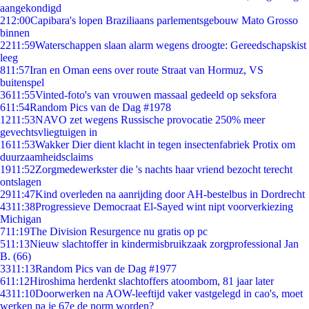
aangekondigd
2
12:00
Capibara's lopen Braziliaans parlementsgebouw Mato Grosso
binnen
22
11:59
Waterschappen slaan alarm wegens droogte: Gereedschapskist
leeg
8
11:57
Iran en Oman eens over route Straat van Hormuz, VS
buitenspel
36
11:55
Vinted-foto's van vrouwen massaal gedeeld op seksfora
6
11:54
Random Pics van de Dag #1978
12
11:53
NAVO zet wegens Russische provocatie 250% meer
gevechtsvliegtuigen in
16
11:53
Wakker Dier dient klacht in tegen insectenfabriek Protix om
duurzaamheidsclaims
19
11:52
Zorgmedewerkster die 's nachts haar vriend bezocht terecht
ontslagen
29
11:47
Kind overleden na aanrijding door AH-bestelbus in Dordrecht
43
11:38
Progressieve Democraat El-Sayed wint nipt voorverkiezing
Michigan
7
11:19
The Division Resurgence nu gratis op pc
5
11:13
Nieuw slachtoffer in kindermisbruikzaak zorgprofessional Jan
B. (66)
33
11:13
Random Pics van de Dag #1977
6
11:12
Hiroshima herdenkt slachtoffers atoombom, 81 jaar later
43
11:10
Doorwerken na AOW-leeftijd vaker vastgelegd in cao's, moet
werken na je 67e de norm worden?