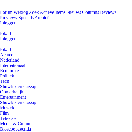
Forum
Weblog
Zoek
Actieve Items
Nieuws
Columns
Reviews
Previews
Specials
Archief
Inloggen
fok.nl
Inloggen
fok.nl
Actueel
Nederland
Internationaal
Economie
Politiek
Tech
Showbiz en Gossip
Opmerkelijk
Entertainment
Showbiz en Gossip
Muziek
Film
Televisie
Media & Cultuur
Bioscoopagenda