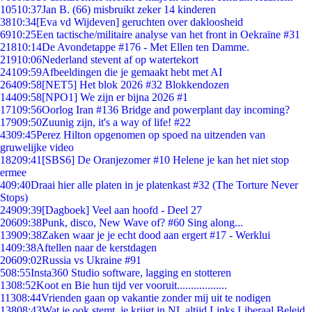
105
10:37
Jan B. (66) misbruikt zeker 14 kinderen
38
10:34
[Eva vd Wijdeven] geruchten over dakloosheid
69
10:25
Een tactische/militaire analyse van het front in Oekraïne #31
218
10:14
De Avondetappe #176 - Met Ellen ten Damme.
219
10:06
Nederland stevent af op watertekort
241
09:59
Afbeeldingen die je gemaakt hebt met AI
264
09:58
[NET5] Het blok 2026 #32 Blokkendozen
144
09:58
[NPO1] We zijn er bijna 2026 #1
171
09:56
Oorlog Iran #136 Bridge and powerplant day incoming?
179
09:50
Zuunig zijn, it's a way of life! #22
43
09:45
Perez Hilton opgenomen op spoed na uitzenden van
gruwelijke video
182
09:41
[SBS6] De Oranjezomer #10 Helene je kan het niet stop
ermee
4
09:40
Draai hier alle platen in je platenkast #32 (The Torture Never
Stops)
249
09:39
[Dagboek] Veel aan hoofd - Deel 27
206
09:38
Punk, disco, New Wave of? #60 Sing along...
139
09:38
Zaken waar je je echt dood aan ergert #17 - Werklui
14
09:38
Aftellen naar de kerstdagen
206
09:02
Russia vs Ukraine #91
5
08:55
Insta360 Studio software, lagging en stotteren
13
08:52
Koot en Bie hun tijd ver vooruit..................
113
08:44
Vrienden gaan op vakantie zonder mij uit te nodigen
138
08:43
Wat je ook stemt, je krijgt in NL altijd Links Liberaal Beleid.