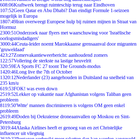
6
08:06
Kraftwerk brengt ruimteschip terug naar Eindhoven
1
07:52
Geen Qatar en Abu Dhabi? Dan eindigt Formule 1-seizoen
mogelijk in Europa
18
07:49
Iran overweegt Europese hulp bij ruimen mijnen in Straat van
Hormuz
23
00:51
Onderzoek naar flyers met waarschuwing voor 'Israëlische
oorlogsmisdadigers'
30
00:44
Ceuta-leider noemt Marokkaanse grensaanval door migranten
'gruweldaad'
4
23:27
Zomervakantieweerbericht: aanhoudend zomers
1
22:57
Vollering de sterkste na lastige heuvelrit
3
20:59
EA Sports FC 27 toont The Grounds-modus
14
20:46
Long live the 7th of October
13
20:12
Nederlander (23) aangehouden in Duitsland na snelheid van
235 km/u
6
19:53
FOK! was even down
25
19:52
Lekker op vakantie naar Afghanistan volgens Taliban geen
probleem
81
19:50
'Witte' mannen discrimineren is volgens OM geen enkel
probleem
26
19:49
Doden bij Oekraïense droneaanvallen op Moskou en Sint-
Petersburg
30
19:44
Alaska Airlines heeft er genoeg van en zet Christelijke
influencer uit vliegtuig
36
19:33
Pentagon verbruikt meer raketten dan kan worden aangevuld,