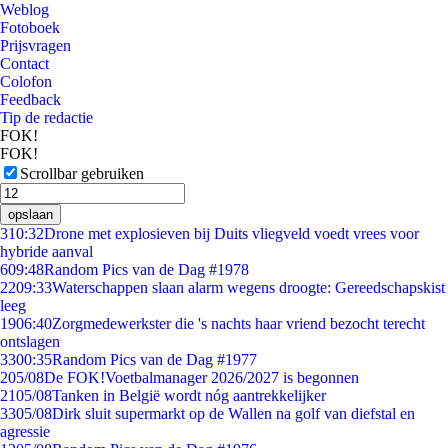
Weblog
Fotoboek
Prijsvragen
Contact
Colofon
Feedback
Tip de redactie
FOK!
FOK!
Scrollbar gebruiken
opslaan
3
10:32
Drone met explosieven bij Duits vliegveld voedt vrees voor
hybride aanval
6
09:48
Random Pics van de Dag #1978
22
09:33
Waterschappen slaan alarm wegens droogte: Gereedschapskist
leeg
19
06:40
Zorgmedewerkster die 's nachts haar vriend bezocht terecht
ontslagen
33
00:35
Random Pics van de Dag #1977
2
05/08
De FOK!Voetbalmanager 2026/2027 is begonnen
21
05/08
Tanken in België wordt nóg aantrekkelijker
33
05/08
Dirk sluit supermarkt op de Wallen na golf van diefstal en
agressie