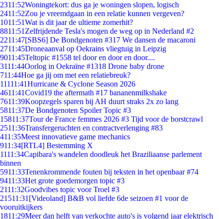
23
11:52
Woningtekort: dus ga je woningen slopen, logisch
24
11:52
Zou je vreemdgaan in een relatie kunnen vergeven?
10
11:51
Wat is dit jaar de ultieme zomerhit?
88
11:51
Zelfrijdende Tesla's mogen de weg op in Nederland #2
22
11:47
[SBS6] De Bondgenoten #317 We dansen de macaroni
27
11:45
Droneaanval op Oekrains vliegtuig in Leipzig
90
11:45
Teltopic #1558 tel door en door en door....
31
11:44
Oorlog in Oekraïne #1318 Drone baby drone
7
11:44
Hoe ga jij om met een relatiebreuk?
111
11:41
Hurricane & Cyclone Season 2026
46
11:41
Covid19 the aftermath #17 bananenmilkshake
76
11:39
Koopzegels sparen bij AH duurt straks 2x zo lang
58
11:37
De Bondgenoten Spoiler Topic #3
158
11:37
Tour de France femmes 2026 #3 Tijd voor de borstcrawl
25
11:36
Transfergeruchten en contractverlenging #83
4
11:35
Meest innovatieve game mechanics
9
11:34
[RTL4] Bestemming X
11
11:34
Capibara's wandelen doodleuk het Braziliaanse parlement
binnen
59
11:33
Tenenkrommende fouten bij teksten in het openbaar #74
94
11:33
Het grote goedemorgen topic #3
21
11:32
Goodvibes topic voor Troel #3
215
11:31
[Videoland] B&B vol liefde 6de seizoen #1 voor de
vooruitkijkers
18
11:29
Meer dan helft van verkochte auto's is volgend jaar elektrisch