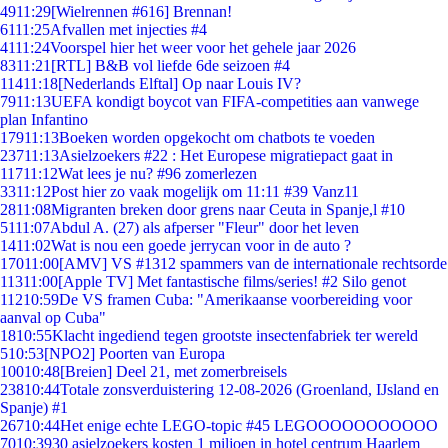
49
11:29
[Wielrennen #616] Brennan!
61
11:25
Afvallen met injecties #4
41
11:24
Voorspel hier het weer voor het gehele jaar 2026
83
11:21
[RTL] B&B vol liefde 6de seizoen #4
114
11:18
[Nederlands Elftal] Op naar Louis IV?
79
11:13
UEFA kondigt boycot van FIFA-competities aan vanwege
plan Infantino
179
11:13
Boeken worden opgekocht om chatbots te voeden
237
11:13
Asielzoekers #22 : Het Europese migratiepact gaat in
117
11:12
Wat lees je nu? #96 zomerlezen
33
11:12
Post hier zo vaak mogelijk om 11:11 #39 Vanz11
28
11:08
Migranten breken door grens naar Ceuta in Spanje,l #10
51
11:07
Abdul A. (27) als afperser "Fleur" door het leven
14
11:02
Wat is nou een goede jerrycan voor in de auto ?
170
11:00
[AMV] VS #1312 spammers van de internationale rechtsorde
113
11:00
[Apple TV] Met fantastische films/series! #2 Silo genot
112
10:59
De VS framen Cuba: "Amerikaanse voorbereiding voor
aanval op Cuba"
18
10:55
Klacht ingediend tegen grootste insectenfabriek ter wereld
5
10:53
[NPO2] Poorten van Europa
100
10:48
[Breien] Deel 21, met zomerbreisels
238
10:44
Totale zonsverduistering 12-08-2026 (Groenland, IJsland en
Spanje) #1
267
10:44
Het enige echte LEGO-topic #45 LEGOOOOOOOOOOO
70
10:39
30 asielzoekers kosten 1 miljoen in hotel centrum Haarlem