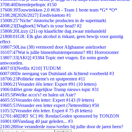
37
08:40
Dierenlepeltopic #150
176
08:39
Touwtrekken 2.0 #636 - Team 1 beste team *G* *O*
21
08:28
[2026/2027] Eredivisietoto #1
150
08:25
"Niche"-historische producten in de supermarkt
40
08:23
[Dagboek] What's in your head? #2
158
08:20
Lizzy (21) op klaarlichte dag zwaar mishandeld
218
08:01
GR: Elk glas alcohol is riskant, geen bewijs voor gunstig
effect
108
07:50
Lisa (38) vermoord door Afghaanse asielzoeker
161
07:47
Wat is jullie binnenhuistemperatuur? #81 Horrorzomer
138
07:33
[AKQ] #3384 Topic met vragen. En soms goede
antwoorden.
40
07:03
[Netflix #210] TUDUM
60
07:00
De neergang van Duitsland als lichtend voorbeeld #3
187
06:23
Politieke meme's en spotprenten #11
139
06:21
Verander één letter: Expert #91 (10 letters)
19
06:04
Het grote dagelijkse Trump nieuws topic #31
41
05:58
Welke accu's? en halen uit Asie?
46
05:55
Verander één letter: Expert #143 (9 letters)
196
05:53
Verander een letter expert (7lettereditie) #50
11
05:52
Verander één letter. Expert # 75 (8 letters)
127
01:48
[DRT SC] #6: RendacGoden sponsored by TONZON
169
01:08
Vandaag 40 jaar geleden... #3
21
00:28
Hoe veranderde rouw/verlies bij jullie door de jaren heen?