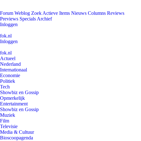
Forum
Weblog
Zoek
Actieve Items
Nieuws
Columns
Reviews
Previews
Specials
Archief
Inloggen
fok.nl
Inloggen
fok.nl
Actueel
Nederland
Internationaal
Economie
Politiek
Tech
Showbiz en Gossip
Opmerkelijk
Entertainment
Showbiz en Gossip
Muziek
Film
Televisie
Media & Cultuur
Bioscoopagenda