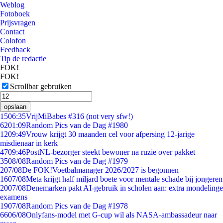
Weblog
Fotoboek
Prijsvragen
Contact
Colofon
Feedback
Tip de redactie
FOK!
FOK!
Scrollbar gebruiken
opslaan
15
06:35
VrijMiBabes #316 (not very sfw!)
62
01:09
Random Pics van de Dag #1980
12
09:49
Vrouw krijgt 30 maanden cel voor afpersing 12-jarige
misdienaar in kerk
47
09:46
PostNL-bezorger steekt bewoner na ruzie over pakket
35
08/08
Random Pics van de Dag #1979
2
07/08
De FOK!Voetbalmanager 2026/2027 is begonnen
16
07/08
Meta krijgt half miljard boete voor mentale schade bij jongeren
20
07/08
Denemarken pakt AI-gebruik in scholen aan: extra mondelinge
examens
19
07/08
Random Pics van de Dag #1978
66
06/08
Onlyfans-model met G-cup wil als NASA-ambassadeur naar