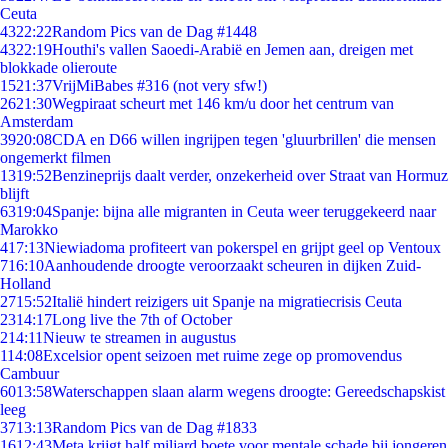
Ceuta
43
22:22
Random Pics van de Dag #1448
43
22:19
Houthi's vallen Saoedi-Arabië en Jemen aan, dreigen met
blokkade olieroute
15
21:37
VrijMiBabes #316 (not very sfw!)
26
21:30
Wegpiraat scheurt met 146 km/u door het centrum van
Amsterdam
39
20:08
CDA en D66 willen ingrijpen tegen 'gluurbrillen' die mensen
ongemerkt filmen
13
19:52
Benzineprijs daalt verder, onzekerheid over Straat van Hormuz
blijft
63
19:04
Spanje: bijna alle migranten in Ceuta weer teruggekeerd naar
Marokko
4
17:13
Niewiadoma profiteert van pokerspel en grijpt geel op Ventoux
7
16:10
Aanhoudende droogte veroorzaakt scheuren in dijken Zuid-
Holland
27
15:52
Italië hindert reizigers uit Spanje na migratiecrisis Ceuta
23
14:17
Long live the 7th of October
2
14:11
Nieuw te streamen in augustus
1
14:08
Excelsior opent seizoen met ruime zege op promovendus
Cambuur
60
13:58
Waterschappen slaan alarm wegens droogte: Gereedschapskist
leeg
37
13:13
Random Pics van de Dag #1833
16
12:43
Meta krijgt half miljard boete voor mentale schade bij jongeren