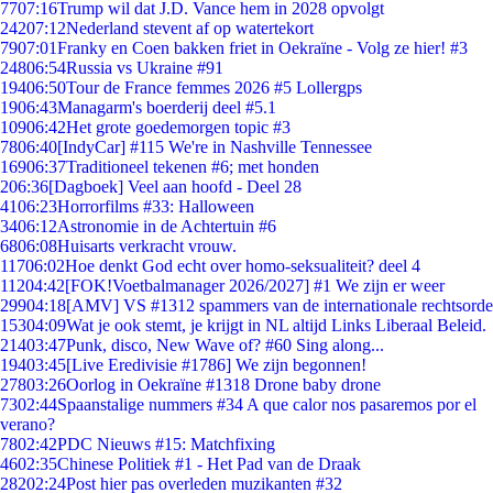
77
07:16
Trump wil dat J.D. Vance hem in 2028 opvolgt
242
07:12
Nederland stevent af op watertekort
79
07:01
Franky en Coen bakken friet in Oekraïne - Volg ze hier! #3
248
06:54
Russia vs Ukraine #91
194
06:50
Tour de France femmes 2026 #5 Lollergps
19
06:43
Managarm's boerderij deel #5.1
109
06:42
Het grote goedemorgen topic #3
78
06:40
[IndyCar] #115 We're in Nashville Tennessee
169
06:37
Traditioneel tekenen #6; met honden
2
06:36
[Dagboek] Veel aan hoofd - Deel 28
41
06:23
Horrorfilms #33: Halloween
34
06:12
Astronomie in de Achtertuin #6
68
06:08
Huisarts verkracht vrouw.
117
06:02
Hoe denkt God echt over homo-seksualiteit? deel 4
112
04:42
[FOK!Voetbalmanager 2026/2027] #1 We zijn er weer
299
04:18
[AMV] VS #1312 spammers van de internationale rechtsorde
153
04:09
Wat je ook stemt, je krijgt in NL altijd Links Liberaal Beleid.
214
03:47
Punk, disco, New Wave of? #60 Sing along...
194
03:45
[Live Eredivisie #1786] We zijn begonnen!
278
03:26
Oorlog in Oekraïne #1318 Drone baby drone
73
02:44
Spaanstalige nummers #34 A que calor nos pasaremos por el
verano?
78
02:42
PDC Nieuws #15: Matchfixing
46
02:35
Chinese Politiek #1 - Het Pad van de Draak
282
02:24
Post hier pas overleden muzikanten #32