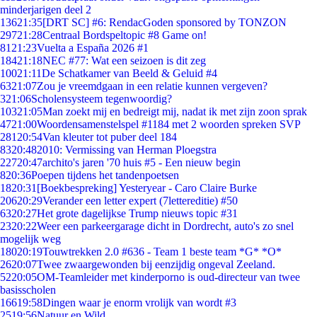
minderjarigen deel 2
136
21:35
[DRT SC] #6: RendacGoden sponsored by TONZON
297
21:28
Centraal Bordspeltopic #8 Game on!
81
21:23
Vuelta a España 2026 #1
184
21:18
NEC #77: Wat een seizoen is dit zeg
100
21:11
De Schatkamer van Beeld & Geluid #4
63
21:07
Zou je vreemdgaan in een relatie kunnen vergeven?
3
21:06
Scholensysteem tegenwoordig?
103
21:05
Man zoekt mij en bedreigt mij, nadat ik met zijn zoon sprak
47
21:00
Woordensamenstelspel #1184 met 2 woorden spreken SVP
281
20:54
Van kleuter tot puber deel 184
83
20:48
2010: Vermissing van Herman Ploegstra
227
20:47
archito's jaren '70 huis #5 - Een nieuw begin
8
20:36
Poepen tijdens het tandenpoetsen
18
20:31
[Boekbespreking] Yesteryear - Caro Claire Burke
206
20:29
Verander een letter expert (7lettereditie) #50
63
20:27
Het grote dagelijkse Trump nieuws topic #31
23
20:22
Weer een parkeergarage dicht in Dordrecht, auto's zo snel
mogelijk weg
180
20:19
Touwtrekken 2.0 #636 - Team 1 beste team *G* *O*
26
20:07
Twee zwaargewonden bij eenzijdig ongeval Zeeland.
52
20:05
OM-Teamleider met kinderporno is oud-directeur van twee
basisscholen
166
19:58
Dingen waar je enorm vrolijk van wordt #3
25
19:56
Natuur en Wild