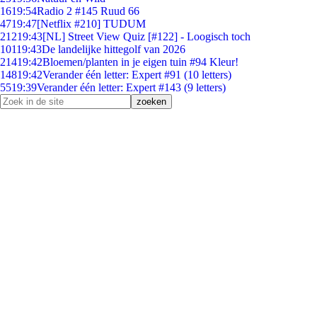
16
19:54
Radio 2 #145 Ruud 66
47
19:47
[Netflix #210] TUDUM
212
19:43
[NL] Street View Quiz [#122] - Loogisch toch
101
19:43
De landelijke hittegolf van 2026
214
19:42
Bloemen/planten in je eigen tuin #94 Kleur!
148
19:42
Verander één letter: Expert #91 (10 letters)
55
19:39
Verander één letter: Expert #143 (9 letters)