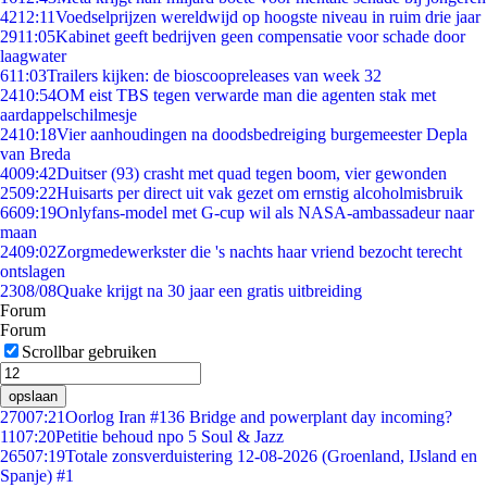
42
12:11
Voedselprijzen wereldwijd op hoogste niveau in ruim drie jaar
29
11:05
Kabinet geeft bedrijven geen compensatie voor schade door
laagwater
6
11:03
Trailers kijken: de bioscoopreleases van week 32
24
10:54
OM eist TBS tegen verwarde man die agenten stak met
aardappelschilmesje
24
10:18
Vier aanhoudingen na doodsbedreiging burgemeester Depla
van Breda
40
09:42
Duitser (93) crasht met quad tegen boom, vier gewonden
25
09:22
Huisarts per direct uit vak gezet om ernstig alcoholmisbruik
66
09:19
Onlyfans-model met G-cup wil als NASA-ambassadeur naar
maan
24
09:02
Zorgmedewerkster die 's nachts haar vriend bezocht terecht
ontslagen
23
08/08
Quake krijgt na 30 jaar een gratis uitbreiding
Forum
Forum
Scrollbar gebruiken
opslaan
270
07:21
Oorlog Iran #136 Bridge and powerplant day incoming?
11
07:20
Petitie behoud npo 5 Soul & Jazz
265
07:19
Totale zonsverduistering 12-08-2026 (Groenland, IJsland en
Spanje) #1