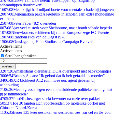
57
07/08
Dikke Van Dale neemt 'vulvalippen' op: 'stigma op
schaamlippen doorbreken'
16
07/08
Meta krijgt half miljard boete voor mentale schade bij jongeren
20
07/08
Denemarken pakt AI-gebruik in scholen aan: extra mondelinge
examens
25
07/08
Peter Faber (82) overleden
0
07/08
Ajax veel te sterk voor Shelbourne, maar houdt schade beperkt
1
07/08
Nieuwkomers schitteren bij ruime Europese zege FC Twente
19
07/08
Random Pics van de Dag #1978
15
06/08
Ontslagen bij Halo Studios na Campaign Evolved
Actieve items
Actieve items
Scrollbar gebruiken
opslaan
32
07:20
Amsterdams dierenasiel DOA overspoeld met babykonijntjes
30
06:54
Britney Spears: "Ik geloof dat ik heb gefaald als moeder"
34
06:49
XR blokkeert A12 ruim twee uur, agent gebeten bij
aanhouding
71
06:36
Meer agressie tegen een andersluidende politieke mening, laat
jij je intimideren?
47
05:37
PostNL-bezorger steekt bewoner na ruzie over pakket
5
05:37
Hoe 30 landen zich voorbereiden op mogelijke oorlog met
China en Noord-Korea
11
05:35
Broer 135 keer gestoken en gesneden: zes jaar cel en tbs voor