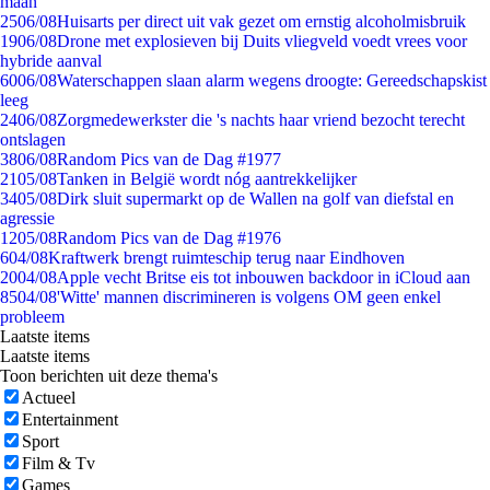
maan
25
06/08
Huisarts per direct uit vak gezet om ernstig alcoholmisbruik
19
06/08
Drone met explosieven bij Duits vliegveld voedt vrees voor
hybride aanval
60
06/08
Waterschappen slaan alarm wegens droogte: Gereedschapskist
leeg
24
06/08
Zorgmedewerkster die 's nachts haar vriend bezocht terecht
ontslagen
38
06/08
Random Pics van de Dag #1977
21
05/08
Tanken in België wordt nóg aantrekkelijker
34
05/08
Dirk sluit supermarkt op de Wallen na golf van diefstal en
agressie
12
05/08
Random Pics van de Dag #1976
6
04/08
Kraftwerk brengt ruimteschip terug naar Eindhoven
20
04/08
Apple vecht Britse eis tot inbouwen backdoor in iCloud aan
85
04/08
'Witte' mannen discrimineren is volgens OM geen enkel
probleem
Laatste items
Laatste items
Toon berichten uit deze thema's
Actueel
Entertainment
Sport
Film & Tv
Games