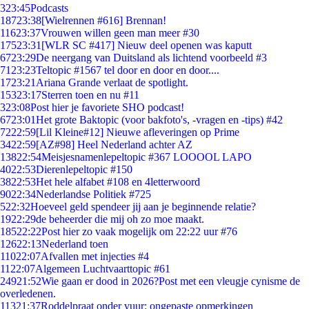
3
23:45
Podcasts
187
23:38
[Wielrennen #616] Brennan!
116
23:37
Vrouwen willen geen man meer #30
175
23:31
[WLR SC #417] Nieuw deel openen was kaputt
67
23:29
De neergang van Duitsland als lichtend voorbeeld #3
71
23:23
Teltopic #1567 tel door en door en door....
17
23:21
Ariana Grande verlaat de spotlight.
153
23:17
Sterren toen en nu #11
3
23:08
Post hier je favoriete SHO podcast!
67
23:01
Het grote Baktopic (voor bakfoto's, -vragen en -tips) #42
72
22:59
[Lil Kleine#12] Nieuwe afleveringen op Prime
34
22:59
[AZ#98] Heel Nederland achter AZ
138
22:54
Meisjesnamenlepeltopic #367 LOOOOL LAPO
40
22:53
Dierenlepeltopic #150
38
22:53
Het hele alfabet #108 en 4letterwoord
90
22:34
Nederlandse Politiek #725
5
22:32
Hoeveel geld spendeer jij aan je beginnende relatie?
19
22:29
de beheerder die mij oh zo moe maakt.
185
22:22
Post hier zo vaak mogelijk om 22:22 uur #76
126
22:13
Nederland toen
110
22:07
Afvallen met injecties #4
11
22:07
Algemeen Luchtvaarttopic #61
249
21:52
Wie gaan er dood in 2026?Post met een vleugje cynisme de
overledenen.
113
21:37
Roddelpraat onder vuur: ongepaste opmerkingen