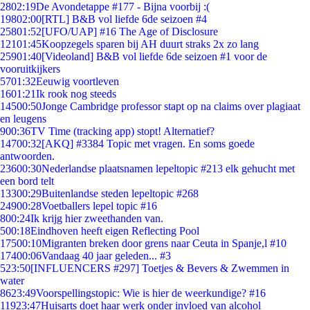
28
02:19
De Avondetappe #177 - Bijna voorbij :(
198
02:00
[RTL] B&B vol liefde 6de seizoen #4
258
01:52
[UFO/UAP] #16 The Age of Disclosure
121
01:45
Koopzegels sparen bij AH duurt straks 2x zo lang
259
01:40
[Videoland] B&B vol liefde 6de seizoen #1 voor de
vooruitkijkers
57
01:32
Eeuwig voortleven
16
01:21
Ik rook nog steeds
145
00:50
Jonge Cambridge professor stapt op na claims over plagiaat
en leugens
9
00:36
TV Time (tracking app) stopt! Alternatief?
147
00:32
[AKQ] #3384 Topic met vragen. En soms goede
antwoorden.
236
00:30
Nederlandse plaatsnamen lepeltopic #213 elk gehucht met
een bord telt
133
00:29
Buitenlandse steden lepeltopic #268
249
00:28
Voetballers lepel topic #16
8
00:24
Ik krijg hier zweethanden van.
5
00:18
Eindhoven heeft eigen Reflecting Pool
175
00:10
Migranten breken door grens naar Ceuta in Spanje,l #10
174
00:06
Vandaag 40 jaar geleden... #3
5
23:50
[INFLUENCERS #297] Toetjes & Bevers & Zwemmen in
water
86
23:49
Voorspellingstopic: Wie is hier de weerkundige? #16
119
23:47
Huisarts doet haar werk onder invloed van alcohol