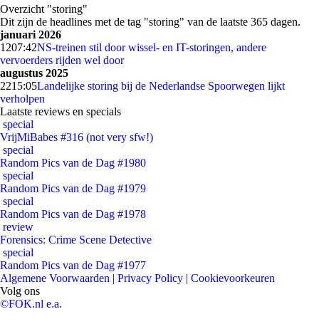
Overzicht "storing"
Dit zijn de headlines met de tag "storing" van de laatste 365 dagen.
januari 2026
12
07:42
NS-treinen stil door wissel- en IT-storingen, andere
vervoerders rijden wel door
augustus 2025
22
15:05
Landelijke storing bij de Nederlandse Spoorwegen lijkt
verholpen
Laatste reviews en specials
special
VrijMiBabes #316 (not very sfw!)
special
Random Pics van de Dag #1980
special
Random Pics van de Dag #1979
special
Random Pics van de Dag #1978
review
Forensics: Crime Scene Detective
special
Random Pics van de Dag #1977
Algemene Voorwaarden
|
Privacy Policy
|
Cookievoorkeuren
Volg ons
©FOK.nl e.a.