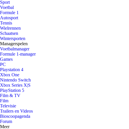
Sport
Voetbal
Formule 1
Autosport
Tennis
Wielrennen
Schaatsen
Wintersporten
Managerspelen
Voetbalmanager
Formule 1-manager
Games
PC
Playstation 4
Xbox One
Nintendo Switch
Xbox Series X|S
PlayStation 5
Film & TV
Film
Televisie
Trailers en Videos
Bioscoopagenda
Forum
Meer