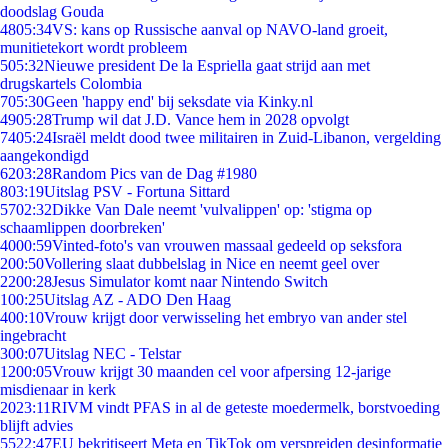
doodslag Gouda
48
05:34
VS: kans op Russische aanval op NAVO-land groeit,
munitietekort wordt probleem
5
05:32
Nieuwe president De la Espriella gaat strijd aan met
drugskartels Colombia
7
05:30
Geen 'happy end' bij seksdate via Kinky.nl
49
05:28
Trump wil dat J.D. Vance hem in 2028 opvolgt
74
05:24
Israël meldt dood twee militairen in Zuid-Libanon, vergelding
aangekondigd
62
03:28
Random Pics van de Dag #1980
8
03:19
Uitslag PSV - Fortuna Sittard
57
02:32
Dikke Van Dale neemt 'vulvalippen' op: 'stigma op
schaamlippen doorbreken'
40
00:59
Vinted-foto's van vrouwen massaal gedeeld op seksfora
2
00:50
Vollering slaat dubbelslag in Nice en neemt geel over
22
00:28
Jesus Simulator komt naar Nintendo Switch
1
00:25
Uitslag AZ - ADO Den Haag
4
00:10
Vrouw krijgt door verwisseling het embryo van ander stel
ingebracht
3
00:07
Uitslag NEC - Telstar
12
00:05
Vrouw krijgt 30 maanden cel voor afpersing 12-jarige
misdienaar in kerk
20
23:11
RIVM vindt PFAS in al de geteste moedermelk, borstvoeding
blijft advies
55
22:47
EU bekritiseert Meta en TikTok om verspreiden desinformatie