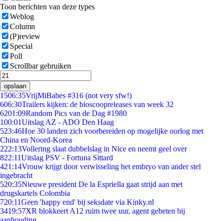
Toon berichten van deze types
Weblog
Column
(P)review
Special
Poll
Scrollbar gebruiken
opslaan
15
06:35
VrijMiBabes #316 (not very sfw!)
6
06:30
Trailers kijken: de bioscoopreleases van week 32
62
01:09
Random Pics van de Dag #1980
1
00:01
Uitslag AZ - ADO Den Haag
5
23:46
Hoe 30 landen zich voorbereiden op mogelijke oorlog met
China en Noord-Korea
2
22:13
Vollering slaat dubbelslag in Nice en neemt geel over
8
22:11
Uitslag PSV - Fortuna Sittard
4
21:14
Vrouw krijgt door verwisseling het embryo van ander stel
ingebracht
5
20:35
Nieuwe president De la Espriella gaat strijd aan met
drugskartels Colombia
7
20:11
Geen 'happy end' bij seksdate via Kinky.nl
34
19:57
XR blokkeert A12 ruim twee uur, agent gebeten bij
aanhouding