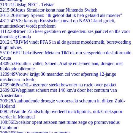
3
19:21
Uitslag NEC - Telstar
22
15:00
Jesus Simulator komt naar Nintendo Switch
30
13:26
Britney Spears: "Ik geloof dat ik heb gefaald als moeder"
48
12:42
VS: kans op Russische aanval op NAVO-land groeit,
munitietekort wordt probleem
11
12:28
Broer 135 keer gestoken en gesneden: zes jaar cel en tbs voor
doodslag Gouda
20
12:17
RIVM vindt PFAS in al de geteste moedermelk, borstvoeding
blijft advies
55
10:16
EU bekritiseert Meta en TikTok om verspreiden desinformatie
Ceuta
43
09:53
Houthi's vallen Saoedi-Arabië en Jemen aan, dreigen met
blokkade olieroute
12
09:49
Vrouw krijgt 30 maanden cel voor afpersing 12-jarige
misdienaar in kerk
47
09:46
PostNL-bezorger steekt bewoner na ruzie over pakket
26
09:32
Wegpiraat scheurt met 146 km/u door het centrum van
Amsterdam
7
09:28
Aanhoudende droogte veroorzaakt scheuren in dijken Zuid-
Holland
0
08:59
Van de Zandschulp overleeft matchpoints, ook Griekspoor
verder in Montreal
1
08:56
Excelsior opent seizoen met ruime zege op promovendus
Cambuur
2
08:35
Nieuw te streamen in augustus