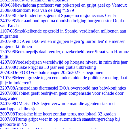
4
08/08
Niewiadoma profiteert van pokerspel en grijpt geel op Ventoux
35
08/08
Random Pics van de Dag #1979
27
07/08
Italië hindert reizigers uit Spanje na migratiecrisis Ceuta
24
07/08
Vier aanhoudingen na doodsbedreiging burgemeester Depla
van Breda
11
07/08
Smokkelbende opgerold in Spanje, verdienden miljoenen aan
migranten
39
07/08
CDA en D66 willen ingrijpen tegen 'gluurbrillen' die mensen
ongemerkt filmen
13
07/08
Benzineprijs daalt verder, onzekerheid over Straat van Hormuz
blijft
42
07/08
Voedselprijzen wereldwijd op hoogste niveau in ruim drie jaar
23
07/08
Quake krijgt na 30 jaar een gratis uitbreiding
2
07/08
De FOK!Voetbalmanager 2026/2027 is begonnen
71
07/08
Meer agressie tegen een andersluidende politieke mening, laat
jij je intimideren?
32
07/08
Amsterdams dierenasiel DOA overspoeld met babykonijntjes
29
07/08
Kabinet geeft bedrijven geen compensatie voor schade door
laagwater
24
07/08
OM eist TBS tegen verwarde man die agenten stak met
aardappelschilmesje
30
07/08
Tropische hitte keert zondag terug met lokaal 32 graden
30
07/08
Trump grijpt weer in op automatisch staatsburgerschap bij
geboorte in VS