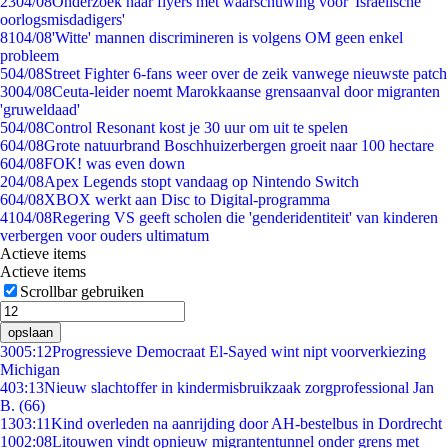
23
04/08
Onderzoek naar flyers met waarschuwing voor 'Israëlische
oorlogsmisdadigers'
81
04/08
'Witte' mannen discrimineren is volgens OM geen enkel
probleem
5
04/08
Street Fighter 6-fans weer over de zeik vanwege nieuwste patch
30
04/08
Ceuta-leider noemt Marokkaanse grensaanval door migranten
'gruweldaad'
5
04/08
Control Resonant kost je 30 uur om uit te spelen
6
04/08
Grote natuurbrand Boschhuizerbergen groeit naar 100 hectare
6
04/08
FOK! was even down
2
04/08
Apex Legends stopt vandaag op Nintendo Switch
6
04/08
XBOX werkt aan Disc to Digital-programma
41
04/08
Regering VS geeft scholen die 'genderidentiteit' van kinderen
verbergen voor ouders ultimatum
Actieve items
Actieve items
Scrollbar gebruiken
opslaan
30
05:12
Progressieve Democraat El-Sayed wint nipt voorverkiezing
Michigan
4
03:13
Nieuw slachtoffer in kindermisbruikzaak zorgprofessional Jan
B. (66)
13
03:11
Kind overleden na aanrijding door AH-bestelbus in Dordrecht
10
02:08
Litouwen vindt opnieuw migrantentunnel onder grens met