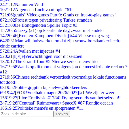
24
21:12
Natuur en Wild
10
21:12
Algemeen Luchtvaarttopic #61
7
21:06
[gratis] Videogames Part 9: Gratis en free-to-play games!
87
21:02
Protest tegen privatisering Turkse stranden
53
21:00
De Bondgenoten Spoiler Topic #3
157
20:55
Lizzy (21) op klaarlichte dag zwaar mishandeld
142
20:46
[Keuken Kampioen Divisie] #44 Vitesse mag weg
64
20:31
Man wil thuiswerken omdat zijn vrouw borstkanker heeft,
einde carriere
57
20:24
Afvallen met injecties #4
5
20:21
[lijstje]Verwachtingen voor dit seizoen
18
20:17
The Grand Tour #5 Nieuwe serie - nieuw trio
167
19:58
Wat is op dit moment volgens jou de meest irritante reclame?
#12
27
19:56
Chinese rechtbank veroordeelt voormalige lokale functionaris
tot dood
68
19:52
Politie grijpt in bij snelwegblokkeerders
69
19:42
[FOK!Voetbalmanager 2026/2027] #1 We zijn er weer
158
19:27
[Live Eredivisie #1784] Dying seconds van het seizoen!
247
19:26
[Centraal] Ruimtevaart / SpaceX #87 Rondje oceaan
186
19:25
Politieke meme's en spotprenten #11