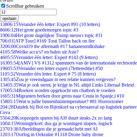
Scrollbar gebruiken
opslaan
138
06:15
Verander één letter: Expert #91 (10 letters)
86
06:12
Het grote goedemorgen topic #3
19
06:04
Het grote dagelijkse Trump nieuws topic #31
7
06:01
[ATP Tour] #169 Tosti Tallon back on fire
32
06:00
Covid19 the aftermath #17 bananenmilkshake
41
05:58
Welke accu's? en halen uit Asie?
46
05:55
Verander één letter: Expert #143 (9 letters)
163
05:54
[AMV] VS #1312 spammers van de internationale rechtsorde
196
05:53
Verander een letter expert (7lettereditie) #50
11
05:52
Verander één letter. Expert # 75 (8 letters)
13
05:45
Zou je vreemdgaan in een relatie kunnen vergeven?
134
05:35
Wat je ook stemt, je krijgt in NL altijd Links Liberaal Beleid.
170
05:34
Boeken worden opgekocht om chatbots te voeden
16
05:31
Migranten breken door grens naar Ceuta in Spanje,l #10
158
05:15
Wat is jullie binnenhuistemperatuur? #81 Horrorzomer
2
04:28
Datalek bij Bol en Bijenkorf na cyberaanval op logistiek partner
Ceva
55
04:20
Koopzegels sparen bij AH duurt straks 2x zo lang
10
04:15
Woningtekort: dus ga je woningen slopen, logisch
237
03:38
Afbeeldingen die je gemaakt hebt met AI
12
03:17
Oorlog in Oekraïne #1318 Drone baby drone