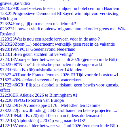
gruwelijke video
59
23:29
30 asielzoekers kosten 1 miljoen in hotel centrum Haarlem
1
23:25
Progressieve Democraat El-Sayed wint nipt voorverkiezing
Michigan
2
23:24
Hoe ga jij om met een relatiebreuk?
0
23:23
Litouwen vindt opnieuw migrantentunnel onder grens met Wit-
Rusland
12
23:23
Wat is nou een goede jerrycan voor in de auto ?
38
23:20
Zoon(11) onderneemt werkelijk geen reet in de vakantie
49
23:19
[NPO1] Goedenavond Nederland
51
23:15
Een gezin stichten uit verveling?
27
23:13
Voorspel hier het weer van Juli 2026 (gemeten in de Bilt)
149
23:08
"Niche"-historische producten in de supermarkt
97
23:06
Jan B. (66) misbruikt zeker 14 kinderen
155
22:49
Tour de France femmes 2026 #3 Tijd voor de borstcrawl
216
22:49
Nederland stevent af op watertekort
217
22:46
GR: Elk glas alcohol is riskant, geen bewijs voor gunstig
effect
3
22:36
EK Atletiek 2026 te Birmingham #1
4
22:30
[NPO2] Poorten van Europa
214
22:29
De Avondetappe #176 - Met Ellen ten Damme.
278
22:22
[Crowdfunding] #442 Golfbanen en betere projecten.....
69
22:19
Nabil B. (20) rijdt fietser aan tijdens dollemansrit
32
22:18
[Alpineskiën] #20 Op weg naar de OS!
41
22:15
Voorspel hier het weer van Juni 2026 (gemeten in de Bilt)