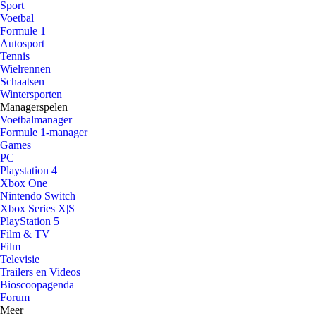
Sport
Voetbal
Formule 1
Autosport
Tennis
Wielrennen
Schaatsen
Wintersporten
Managerspelen
Voetbalmanager
Formule 1-manager
Games
PC
Playstation 4
Xbox One
Nintendo Switch
Xbox Series X|S
PlayStation 5
Film & TV
Film
Televisie
Trailers en Videos
Bioscoopagenda
Forum
Meer