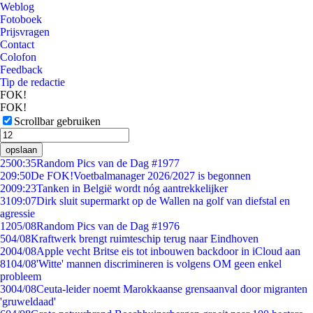
Weblog
Fotoboek
Prijsvragen
Contact
Colofon
Feedback
Tip de redactie
FOK!
FOK!
Scrollbar gebruiken
opslaan
25
00:35
Random Pics van de Dag #1977
2
09:50
De FOK!Voetbalmanager 2026/2027 is begonnen
20
09:23
Tanken in België wordt nóg aantrekkelijker
31
09:07
Dirk sluit supermarkt op de Wallen na golf van diefstal en
agressie
12
05/08
Random Pics van de Dag #1976
5
04/08
Kraftwerk brengt ruimteschip terug naar Eindhoven
20
04/08
Apple vecht Britse eis tot inbouwen backdoor in iCloud aan
81
04/08
'Witte' mannen discrimineren is volgens OM geen enkel
probleem
30
04/08
Ceuta-leider noemt Marokkaanse grensaanval door migranten
'gruweldaad'