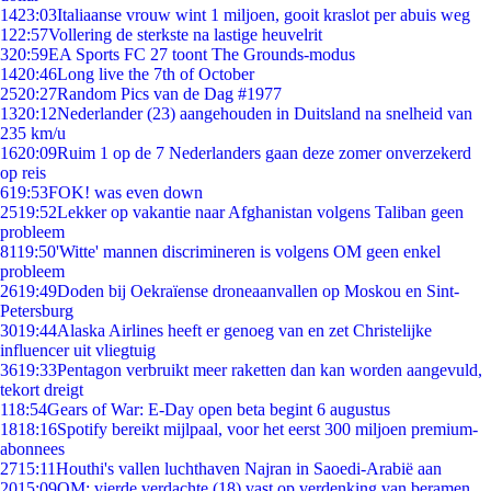
14
23:03
Italiaanse vrouw wint 1 miljoen, gooit kraslot per abuis weg
1
22:57
Vollering de sterkste na lastige heuvelrit
3
20:59
EA Sports FC 27 toont The Grounds-modus
14
20:46
Long live the 7th of October
25
20:27
Random Pics van de Dag #1977
13
20:12
Nederlander (23) aangehouden in Duitsland na snelheid van
235 km/u
16
20:09
Ruim 1 op de 7 Nederlanders gaan deze zomer onverzekerd
op reis
6
19:53
FOK! was even down
25
19:52
Lekker op vakantie naar Afghanistan volgens Taliban geen
probleem
81
19:50
'Witte' mannen discrimineren is volgens OM geen enkel
probleem
26
19:49
Doden bij Oekraïense droneaanvallen op Moskou en Sint-
Petersburg
30
19:44
Alaska Airlines heeft er genoeg van en zet Christelijke
influencer uit vliegtuig
36
19:33
Pentagon verbruikt meer raketten dan kan worden aangevuld,
tekort dreigt
1
18:54
Gears of War: E-Day open beta begint 6 augustus
18
18:16
Spotify bereikt mijlpaal, voor het eerst 300 miljoen premium-
abonnees
27
15:11
Houthi's vallen luchthaven Najran in Saoedi-Arabië aan
20
15:09
OM: vierde verdachte (18) vast op verdenking van beramen