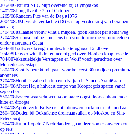
3
05/08
Gedurfd NEC blijft overeind bij Olympiakos
14
05/08
Long live the 7th of October
12
05/08
Random Pics van de Dag #1976
20
04/08
OM: vierde verdachte (18) vast op verdenking van beramen
aanslag
14
04/08
Italiaanse vrouw wint 1 miljoen, gooit kraslot per abuis weg
27
04/08
Spaanse politie: minstens tien voor terrorisme veroordeelden
onder migranten Ceuta
5
04/08
Kraftwerk brengt ruimteschip terug naar Eindhoven
1
04/08
Reusser wint tijdrit en neemt geel over, Nooijen knap tweede
7
04/08
Vakantiekiekje Verstappen en Wolff voedt geruchten over
Mercedes-overstap
18
04/08
Spotify bereikt mijlpaal, voor het eerst 300 miljoen premium-
abonnees
27
04/08
Houthi's vallen luchthaven Najran in Saoedi-Arabië aan
32
04/08
Albert Heijn halveert tempo van Koopzegels sparen vanaf
september
55
04/08
Boeren waarschuwen voor lagere oogst door aanhoudende
hitte en droogte
20
04/08
Apple vecht Britse eis tot inbouwen backdoor in iCloud aan
26
04/08
Doden bij Oekraïense droneaanvallen op Moskou en Sint-
Petersburg
16
04/08
Ruim 1 op de 7 Nederlanders gaan deze zomer onverzekerd
op reis