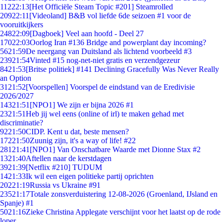
112
22:13
[Het Officiële Steam Topic #201] Steamrolled
209
22:11
[Videoland] B&B vol liefde 6de seizoen #1 voor de
vooruitkijkers
248
22:09
[Dagboek] Veel aan hoofd - Deel 27
170
22:03
Oorlog Iran #136 Bridge and powerplant day incoming?
56
21:59
De neergang van Duitsland als lichtend voorbeeld #3
239
21:54
Vinted #15 nog-net-niet gratis en verzendgezeur
84
21:53
[Britse politiek] #141 Declining Gracefully Was Never Really
an Option
31
21:52
[Voorspellen] Voorspel de eindstand van de Eredivisie
2026/2027
143
21:51
[NPO1] We zijn er bijna 2026 #1
23
21:51
Heb jij wel eens (online of irl) te maken gehad met
discriminatie?
92
21:50
CIDP. Kent u dat, beste mensen?
172
21:50
Zuunig zijn, it's a way of life! #22
281
21:41
[NPO1] Van Onschatbare Waarde met Dionne Stax #2
13
21:40
Aftellen naar de kerstdagen
39
21:39
[Netflix #210] TUDUM
14
21:33
Ik wil een eigen politieke partij oprichten
202
21:19
Russia vs Ukraine #91
235
21:17
Totale zonsverduistering 12-08-2026 (Groenland, IJsland en
Spanje) #1
50
21:16
Zieke Christina Applegate verschijnt voor het laatst op de rode
loper