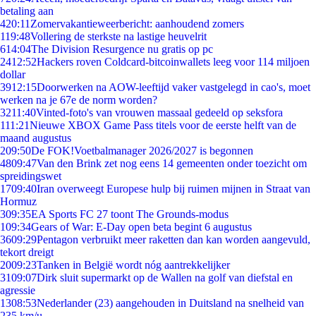
betaling aan
4
20:11
Zomervakantieweerbericht: aanhoudend zomers
1
19:48
Vollering de sterkste na lastige heuvelrit
6
14:04
The Division Resurgence nu gratis op pc
24
12:52
Hackers roven Coldcard-bitcoinwallets leeg voor 114 miljoen
dollar
39
12:15
Doorwerken na AOW-leeftijd vaker vastgelegd in cao's, moet
werken na je 67e de norm worden?
32
11:40
Vinted-foto's van vrouwen massaal gedeeld op seksfora
1
11:21
Nieuwe XBOX Game Pass titels voor de eerste helft van de
maand augustus
2
09:50
De FOK!Voetbalmanager 2026/2027 is begonnen
48
09:47
Van den Brink zet nog eens 14 gemeenten onder toezicht om
spreidingswet
17
09:40
Iran overweegt Europese hulp bij ruimen mijnen in Straat van
Hormuz
3
09:35
EA Sports FC 27 toont The Grounds-modus
1
09:34
Gears of War: E-Day open beta begint 6 augustus
36
09:29
Pentagon verbruikt meer raketten dan kan worden aangevuld,
tekort dreigt
20
09:23
Tanken in België wordt nóg aantrekkelijker
31
09:07
Dirk sluit supermarkt op de Wallen na golf van diefstal en
agressie
13
08:53
Nederlander (23) aangehouden in Duitsland na snelheid van
235 km/u