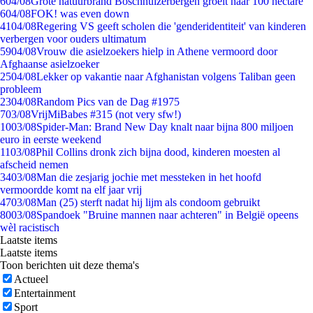
6
04/08
Grote natuurbrand Boschhuizerbergen groeit naar 100 hectare
6
04/08
FOK! was even down
41
04/08
Regering VS geeft scholen die 'genderidentiteit' van kinderen
verbergen voor ouders ultimatum
59
04/08
Vrouw die asielzoekers hielp in Athene vermoord door
Afghaanse asielzoeker
25
04/08
Lekker op vakantie naar Afghanistan volgens Taliban geen
probleem
23
04/08
Random Pics van de Dag #1975
7
03/08
VrijMiBabes #315 (not very sfw!)
10
03/08
Spider-Man: Brand New Day knalt naar bijna 800 miljoen
euro in eerste weekend
11
03/08
Phil Collins dronk zich bijna dood, kinderen moesten al
afscheid nemen
34
03/08
Man die zesjarig jochie met messteken in het hoofd
vermoordde komt na elf jaar vrij
47
03/08
Man (25) sterft nadat hij lijm als condoom gebruikt
80
03/08
Spandoek "Bruine mannen naar achteren" in België opeens
wèl racistisch
Laatste items
Laatste items
Toon berichten uit deze thema's
Actueel
Entertainment
Sport