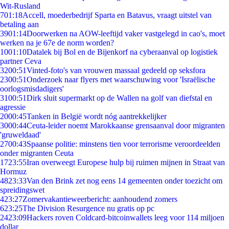
Wit-Rusland
7
01:18
Accell, moederbedrijf Sparta en Batavus, vraagt uitstel van
betaling aan
39
01:14
Doorwerken na AOW-leeftijd vaker vastgelegd in cao's, moet
werken na je 67e de norm worden?
10
01:10
Datalek bij Bol en de Bijenkorf na cyberaanval op logistiek
partner Ceva
32
00:51
Vinted-foto's van vrouwen massaal gedeeld op seksfora
23
00:51
Onderzoek naar flyers met waarschuwing voor 'Israëlische
oorlogsmisdadigers'
31
00:51
Dirk sluit supermarkt op de Wallen na golf van diefstal en
agressie
20
00:45
Tanken in België wordt nóg aantrekkelijker
30
00:44
Ceuta-leider noemt Marokkaanse grensaanval door migranten
'gruweldaad'
27
00:43
Spaanse politie: minstens tien voor terrorisme veroordeelden
onder migranten Ceuta
17
23:55
Iran overweegt Europese hulp bij ruimen mijnen in Straat van
Hormuz
48
23:33
Van den Brink zet nog eens 14 gemeenten onder toezicht om
spreidingswet
4
23:27
Zomervakantieweerbericht: aanhoudend zomers
6
23:25
The Division Resurgence nu gratis op pc
24
23:09
Hackers roven Coldcard-bitcoinwallets leeg voor 114 miljoen
dollar