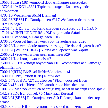
106
03:15
Lisa (38) vermoord door Afghaanse asielzoeker
137
03:14
[AKQ] #3384 Topic met vragen. En soms goede
antwoorden.
47
03:10
[Wielrennen #616] Brennan!
12
02:36
[SBS6] De Bondgenoten #317 We dansen de macaroni
1
02:09
Vliegen
127
01:48
[DRT SC] #6: RendacGoden sponsored by TONZON
171
01:42
[INFLUENCERS #294] supermarkt Safari
169
01:08
Vandaag 40 jaar geleden... #3
37
00:38
Voorspel hier het weer voor het gehele jaar 2026
21
00:28
Hoe veranderde rouw/verlies bij jullie door de jaren heen?
119
00:26
[WLR SC #417] Nieuw deel openen was kaputt
256
00:21
Vrouwen willen geen man meer #29
34
00:21
Hoe kom je van egels af?
75
00:13
UEFA kondigt boycot van FIFA-competities aan vanwege
plan Infantino
70
00:10
[RTL] B&B vol liefde 6de seizoen #4
163
00:00
[PlayStation #184] Nieuw deel
45
23:57
Abdul A. (27) als afperser "Fleur" door het leven
234
23:41
Speciaalbieren #80: another one bites the dust
100
23:39
Man zoekt mij en bedreigt mij, nadat ik met zijn zoon sprak
142
23:36
De EU-politiek #6 Musk naar Europa!
186
23:31
[SBS6] De Oranjezomer #10 Helene je kan het niet stop
ermee
40
23:30
Perez Hilton opgenomen op spoed na uitzenden van