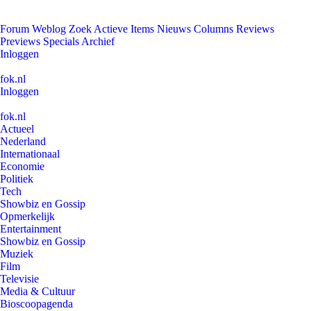
Forum
Weblog
Zoek
Actieve Items
Nieuws
Columns
Reviews
Previews
Specials
Archief
Inloggen
fok.nl
Inloggen
fok.nl
Actueel
Nederland
Internationaal
Economie
Politiek
Tech
Showbiz en Gossip
Opmerkelijk
Entertainment
Showbiz en Gossip
Muziek
Film
Televisie
Media & Cultuur
Bioscoopagenda