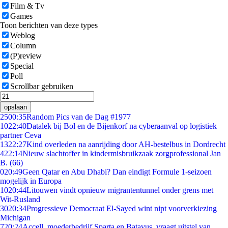
Film & Tv
Games
Toon berichten van deze types
Weblog
Column
(P)review
Special
Poll
Scrollbar gebruiken
opslaan
25
00:35
Random Pics van de Dag #1977
10
22:40
Datalek bij Bol en de Bijenkorf na cyberaanval op logistiek
partner Ceva
13
22:27
Kind overleden na aanrijding door AH-bestelbus in Dordrecht
4
22:14
Nieuw slachtoffer in kindermisbruikzaak zorgprofessional Jan
B. (66)
0
20:49
Geen Qatar en Abu Dhabi? Dan eindigt Formule 1-seizoen
mogelijk in Europa
10
20:44
Litouwen vindt opnieuw migrantentunnel onder grens met
Wit-Rusland
30
20:34
Progressieve Democraat El-Sayed wint nipt voorverkiezing
Michigan
7
20:24
Accell, moederbedrijf Sparta en Batavus, vraagt uitstel van