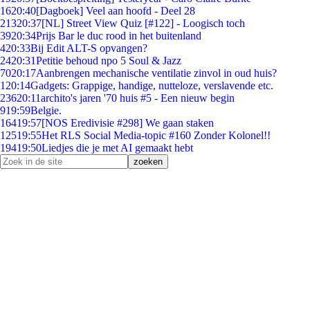
16
20:40
[Dagboek] Veel aan hoofd - Deel 28
213
20:37
[NL] Street View Quiz [#122] - Loogisch toch
39
20:34
Prijs Bar le duc rood in het buitenland
4
20:33
Bij Edit ALT-S opvangen?
24
20:31
Petitie behoud npo 5 Soul & Jazz
70
20:17
Aanbrengen mechanische ventilatie zinvol in oud huis?
1
20:14
Gadgets: Grappige, handige, nutteloze, verslavende etc.
236
20:11
archito's jaren '70 huis #5 - Een nieuw begin
9
19:59
Belgie.
164
19:57
[NOS Eredivisie #298] We gaan staken
125
19:55
Het RLS Social Media-topic #160 Zonder Kolonel!!
194
19:50
Liedjes die je met AI gemaakt hebt