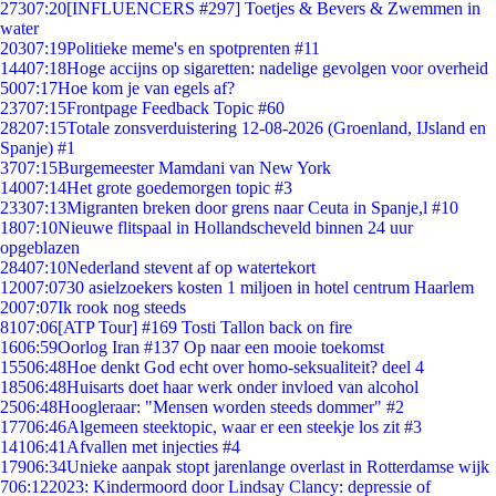
273
07:20
[INFLUENCERS #297] Toetjes & Bevers & Zwemmen in
water
203
07:19
Politieke meme's en spotprenten #11
144
07:18
Hoge accijns op sigaretten: nadelige gevolgen voor overheid
50
07:17
Hoe kom je van egels af?
237
07:15
Frontpage Feedback Topic #60
282
07:15
Totale zonsverduistering 12-08-2026 (Groenland, IJsland en
Spanje) #1
37
07:15
Burgemeester Mamdani van New York
140
07:14
Het grote goedemorgen topic #3
233
07:13
Migranten breken door grens naar Ceuta in Spanje,l #10
18
07:10
Nieuwe flitspaal in Hollandscheveld binnen 24 uur
opgeblazen
284
07:10
Nederland stevent af op watertekort
120
07:07
30 asielzoekers kosten 1 miljoen in hotel centrum Haarlem
20
07:07
Ik rook nog steeds
81
07:06
[ATP Tour] #169 Tosti Tallon back on fire
16
06:59
Oorlog Iran #137 Op naar een mooie toekomst
155
06:48
Hoe denkt God echt over homo-seksualiteit? deel 4
185
06:48
Huisarts doet haar werk onder invloed van alcohol
25
06:48
Hoogleraar: "Mensen worden steeds dommer" #2
177
06:46
Algemeen steektopic, waar er een steekje los zit #3
141
06:41
Afvallen met injecties #4
179
06:34
Unieke aanpak stopt jarenlange overlast in Rotterdamse wijk
7
06:12
2023: Kindermoord door Lindsay Clancy: depressie of