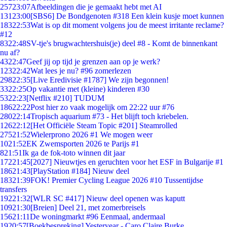
257
23:07
Afbeeldingen die je gemaakt hebt met AI
131
23:00
[SBS6] De Bondgenoten #318 Een klein kusje moet kunnen
183
22:53
Wat is op dit moment volgens jou de meest irritante reclame?
#12
83
22:48
SV-tje's brugwachtershuis(je) deel #8 - Komt de binnenkant
nu af?
43
22:47
Geef jij op tijd je grenzen aan op je werk?
123
22:42
Wat lees je nu? #96 zomerlezen
298
22:35
[Live Eredivisie #1787] We zijn begonnen!
33
22:25
Op vakantie met (kleine) kinderen #30
53
22:23
[Netflix #210] TUDUM
186
22:22
Post hier zo vaak mogelijk om 22:22 uur #76
280
22:14
Tropisch aquarium #73 - Het blijft toch kriebelen.
126
22:12
[Het Officiële Steam Topic #201] Steamrolled
275
21:52
Wielerprono 2026 #1 We mogen weer
10
21:52
EK Zwemsporten 2026 te Parijs #1
8
21:51
Ik ga de fok-toto winnen dit jaar
172
21:45
[2027] Nieuwtjes en geruchten voor het ESF in Bulgarije #1
186
21:43
[PlayStation #184] Nieuw deel
183
21:39
FOK! Premier Cycling League 2026 #10 Tussentijdse
transfers
192
21:32
[WLR SC #417] Nieuw deel openen was kaputt
109
21:30
[Breien] Deel 21, met zomerbreisels
156
21:11
De woningmarkt #96 Eenmaal, andermaal
19
20:57
[Boekbespreking] Yesteryear - Caro Claire Burke