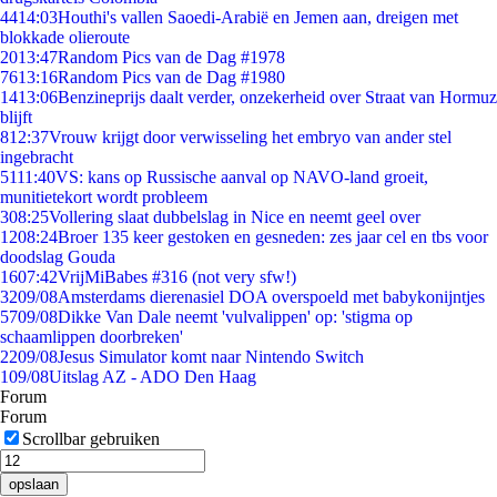
44
14:03
Houthi's vallen Saoedi-Arabië en Jemen aan, dreigen met
blokkade olieroute
20
13:47
Random Pics van de Dag #1978
76
13:16
Random Pics van de Dag #1980
14
13:06
Benzineprijs daalt verder, onzekerheid over Straat van Hormuz
blijft
8
12:37
Vrouw krijgt door verwisseling het embryo van ander stel
ingebracht
51
11:40
VS: kans op Russische aanval op NAVO-land groeit,
munitietekort wordt probleem
3
08:25
Vollering slaat dubbelslag in Nice en neemt geel over
12
08:24
Broer 135 keer gestoken en gesneden: zes jaar cel en tbs voor
doodslag Gouda
16
07:42
VrijMiBabes #316 (not very sfw!)
32
09/08
Amsterdams dierenasiel DOA overspoeld met babykonijntjes
57
09/08
Dikke Van Dale neemt 'vulvalippen' op: 'stigma op
schaamlippen doorbreken'
22
09/08
Jesus Simulator komt naar Nintendo Switch
1
09/08
Uitslag AZ - ADO Den Haag
Forum
Forum
Scrollbar gebruiken
opslaan