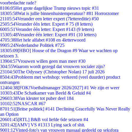
voorbedachte rade?
81
06:05
Het grote dagelijkse Trump nieuws topic #31
183
05:58
Wat is jullie binnenhuistemperatuur? #81 Horrorzomer
211
05:54
Verander een letter expert (7lettereditie) #50
25
05:54
Verander één letter. Expert # 75 (8 letters)
60
05:51
Verander één letter: Expert #143 (9 letters)
153
05:48
Verander één letter: Expert #91 (10 letters)
47
05:38
Het hele alfabet #108 en 4letterwoord
99
05:24
Nederlandse Politiek #725
183
05:09
[HBO] House of the Dragon #9 Waar we wachten op
seizoen 3.
139
04:57
Vrouwen willen geen man meer #30
3
04:55
Waarom wordt gezegd dat vrouwen socialer zijn?
231
04:50
The Odyssey (Christopher Nolan) 17 juli 2026
85
04:43
Probleem met webshop: verkeerd (veel duurder) product
ontvangen
124
04:38
[FOK!Voetbalmanager 2026/2027] #1 We zijn er weer
103
03:43
De Schatkamer van Beeld & Geluid #4
296
03:38
Van kleuter tot puber deel 184
101
02:52
NASCAR #67
87
01:51
[Britse politiek] #141 Declining Gracefully Was Never Really
an Option
206
01:45
[RTL] B&B vol liefde 6de seizoen #4
32
01:42
[AMV] VS #1313 Lying sack of shit.
90
01:12
Vinted-foto's van vrouwen massaal gedeeld op seksfora