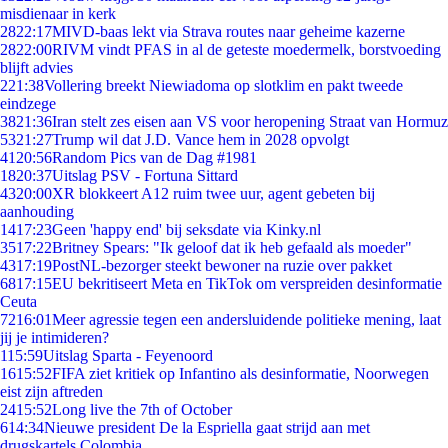
misdienaar in kerk
28
22:17
MIVD-baas lekt via Strava routes naar geheime kazerne
28
22:00
RIVM vindt PFAS in al de geteste moedermelk, borstvoeding
blijft advies
2
21:38
Vollering breekt Niewiadoma op slotklim en pakt tweede
eindzege
38
21:36
Iran stelt zes eisen aan VS voor heropening Straat van Hormuz
53
21:27
Trump wil dat J.D. Vance hem in 2028 opvolgt
41
20:56
Random Pics van de Dag #1981
18
20:37
Uitslag PSV - Fortuna Sittard
43
20:00
XR blokkeert A12 ruim twee uur, agent gebeten bij
aanhouding
14
17:23
Geen 'happy end' bij seksdate via Kinky.nl
35
17:22
Britney Spears: "Ik geloof dat ik heb gefaald als moeder"
43
17:19
PostNL-bezorger steekt bewoner na ruzie over pakket
68
17:15
EU bekritiseert Meta en TikTok om verspreiden desinformatie
Ceuta
72
16:01
Meer agressie tegen een andersluidende politieke mening, laat
jij je intimideren?
1
15:59
Uitslag Sparta - Feyenoord
16
15:52
FIFA ziet kritiek op Infantino als desinformatie, Noorwegen
eist zijn aftreden
24
15:52
Long live the 7th of October
6
14:34
Nieuwe president De la Espriella gaat strijd aan met
drugskartels Colombia