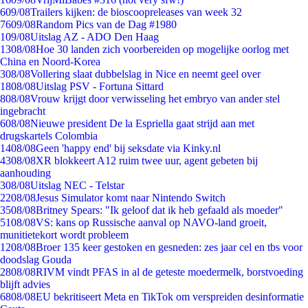
6
09/08
Trailers kijken: de bioscoopreleases van week 32
76
09/08
Random Pics van de Dag #1980
1
09/08
Uitslag AZ - ADO Den Haag
13
08/08
Hoe 30 landen zich voorbereiden op mogelijke oorlog met
China en Noord-Korea
3
08/08
Vollering slaat dubbelslag in Nice en neemt geel over
18
08/08
Uitslag PSV - Fortuna Sittard
8
08/08
Vrouw krijgt door verwisseling het embryo van ander stel
ingebracht
6
08/08
Nieuwe president De la Espriella gaat strijd aan met
drugskartels Colombia
14
08/08
Geen 'happy end' bij seksdate via Kinky.nl
43
08/08
XR blokkeert A12 ruim twee uur, agent gebeten bij
aanhouding
3
08/08
Uitslag NEC - Telstar
22
08/08
Jesus Simulator komt naar Nintendo Switch
35
08/08
Britney Spears: "Ik geloof dat ik heb gefaald als moeder"
51
08/08
VS: kans op Russische aanval op NAVO-land groeit,
munitietekort wordt probleem
12
08/08
Broer 135 keer gestoken en gesneden: zes jaar cel en tbs voor
doodslag Gouda
28
08/08
RIVM vindt PFAS in al de geteste moedermelk, borstvoeding
blijft advies
68
08/08
EU bekritiseert Meta en TikTok om verspreiden desinformatie