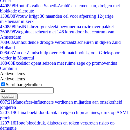
Ceuta
44
08/08
Houthi's vallen Saoedi-Arabië en Jemen aan, dreigen met
blokkade olieroute
13
08/08
Vrouw krijgt 30 maanden cel voor afpersing 12-jarige
misdienaar in kerk
43
08/08
PostNL-bezorger steekt bewoner na ruzie over pakket
26
08/08
Wegpiraat scheurt met 146 km/u door het centrum van
Amsterdam
7
08/08
Aanhoudende droogte veroorzaakt scheuren in dijken Zuid-
Holland
0
08/08
Van de Zandschulp overleeft matchpoints, ook Griekspoor
verder in Montreal
1
08/08
Excelsior opent seizoen met ruime zege op promovendus
Cambuur
Actieve items
Actieve items
Scrollbar gebruiken
opslaan
6
07:21
Manosfeer-influencers verdienen miljarden aan onzekerheid
jongeren
52
07:19
China boekt doorbraak in eigen chipmachines, druk op ASML
groeit
12
07:16
Hoge bloeddruk, diabetes en roken vergroten risico op
dementie