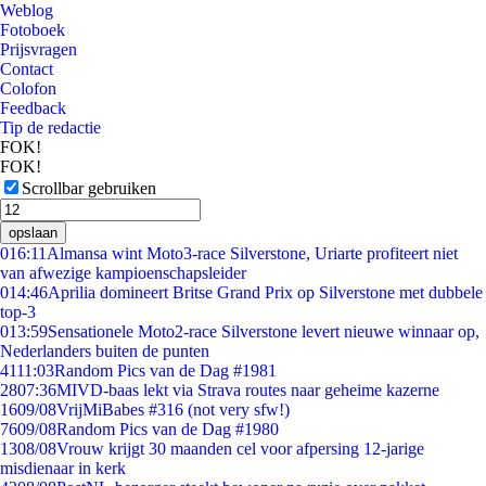
Weblog
Fotoboek
Prijsvragen
Contact
Colofon
Feedback
Tip de redactie
FOK!
FOK!
Scrollbar gebruiken
opslaan
0
16:11
Almansa wint Moto3-race Silverstone, Uriarte profiteert niet
van afwezige kampioenschapsleider
0
14:46
Aprilia domineert Britse Grand Prix op Silverstone met dubbele
top-3
0
13:59
Sensationele Moto2-race Silverstone levert nieuwe winnaar op,
Nederlanders buiten de punten
41
11:03
Random Pics van de Dag #1981
28
07:36
MIVD-baas lekt via Strava routes naar geheime kazerne
16
09/08
VrijMiBabes #316 (not very sfw!)
76
09/08
Random Pics van de Dag #1980
13
08/08
Vrouw krijgt 30 maanden cel voor afpersing 12-jarige
misdienaar in kerk