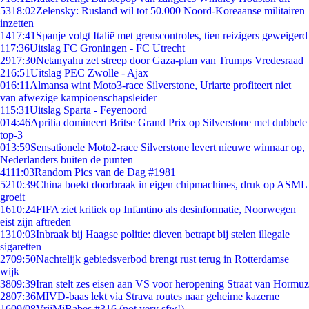
53
18:02
Zelensky: Rusland wil tot 50.000 Noord-Koreaanse militairen
inzetten
14
17:41
Spanje volgt Italië met grenscontroles, tien reizigers geweigerd
1
17:36
Uitslag FC Groningen - FC Utrecht
29
17:30
Netanyahu zet streep door Gaza-plan van Trumps Vredesraad
2
16:51
Uitslag PEC Zwolle - Ajax
0
16:11
Almansa wint Moto3-race Silverstone, Uriarte profiteert niet
van afwezige kampioenschapsleider
1
15:31
Uitslag Sparta - Feyenoord
0
14:46
Aprilia domineert Britse Grand Prix op Silverstone met dubbele
top-3
0
13:59
Sensationele Moto2-race Silverstone levert nieuwe winnaar op,
Nederlanders buiten de punten
41
11:03
Random Pics van de Dag #1981
52
10:39
China boekt doorbraak in eigen chipmachines, druk op ASML
groeit
16
10:24
FIFA ziet kritiek op Infantino als desinformatie, Noorwegen
eist zijn aftreden
13
10:03
Inbraak bij Haagse politie: dieven betrapt bij stelen illegale
sigaretten
27
09:50
Nachtelijk gebiedsverbod brengt rust terug in Rotterdamse
wijk
38
09:39
Iran stelt zes eisen aan VS voor heropening Straat van Hormuz
28
07:36
MIVD-baas lekt via Strava routes naar geheime kazerne
16
09/08
VrijMiBabes #316 (not very sfw!)