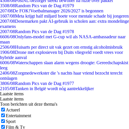
43
08/08
PostNL-bezorger steekt bewoner na ruzie over pakket
35
08/08
Random Pics van de Dag #1979
2
07/08
De FOK!Voetbalmanager 2026/2027 is begonnen
16
07/08
Meta krijgt half miljard boete voor mentale schade bij jongeren
20
07/08
Denemarken pakt AI-gebruik in scholen aan: extra mondelinge
examens
20
07/08
Random Pics van de Dag #1978
66
06/08
Onlyfans-model met G-cup wil als NASA-ambassadeur naar
maan
25
06/08
Huisarts per direct uit vak gezet om ernstig alcoholmisbruik
19
06/08
Drone met explosieven bij Duits vliegveld voedt vrees voor
hybride aanval
60
06/08
Waterschappen slaan alarm wegens droogte: Gereedschapskist
leeg
24
06/08
Zorgmedewerkster die 's nachts haar vriend bezocht terecht
ontslagen
38
06/08
Random Pics van de Dag #1977
21
05/08
Tanken in België wordt nóg aantrekkelijker
Laatste items
Laatste items
Toon berichten uit deze thema's
Actueel
Entertainment
Sport
Film & Tv