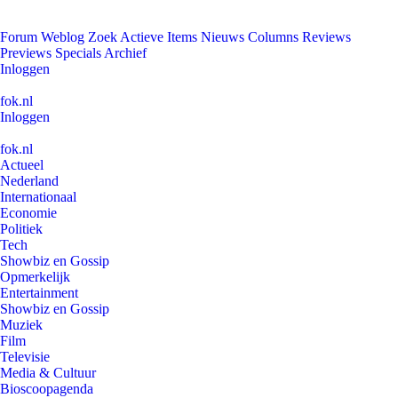
Forum
Weblog
Zoek
Actieve Items
Nieuws
Columns
Reviews
Previews
Specials
Archief
Inloggen
fok.nl
Inloggen
fok.nl
Actueel
Nederland
Internationaal
Economie
Politiek
Tech
Showbiz en Gossip
Opmerkelijk
Entertainment
Showbiz en Gossip
Muziek
Film
Televisie
Media & Cultuur
Bioscoopagenda