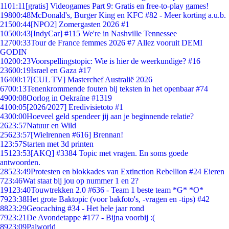
11
01:11
[gratis] Videogames Part 9: Gratis en free-to-play games!
198
00:48
McDonald's, Burger King en KFC #82 - Meer korting a.u.b.
215
00:44
[NPO2] Zomergasten 2026 #1
105
00:43
[IndyCar] #115 We're in Nashville Tennessee
127
00:33
Tour de France femmes 2026 #7 Allez vooruit DEMI
GODIN
102
00:23
Voorspellingstopic: Wie is hier de weerkundige? #16
236
00:19
Israel en Gaza #17
164
00:17
[CUL TV] Masterchef Australië 2026
67
00:13
Tenenkrommende fouten bij teksten in het openbaar #74
49
00:08
Oorlog in Oekraïne #1319
41
00:05
[2026/2027] Eredivisietoto #1
43
00:00
Hoeveel geld spendeer jij aan je beginnende relatie?
26
23:57
Natuur en Wild
256
23:57
[Wielrennen #616] Brennan!
1
23:57
Starten met 3d printen
151
23:53
[AKQ] #3384 Topic met vragen. En soms goede
antwoorden.
285
23:49
Protesten en blokkades van Extinction Rebellion #24 Eieren
7
23:46
Wat staat bij jou op nummer 1 en 2?
191
23:40
Touwtrekken 2.0 #636 - Team 1 beste team *G* *O*
79
23:38
Het grote Baktopic (voor bakfoto's, -vragen en -tips) #42
88
23:29
Geocaching #34 - Het hele jaar rond
79
23:21
De Avondetappe #177 - Bijna voorbij :(
89
23:09
Palworld