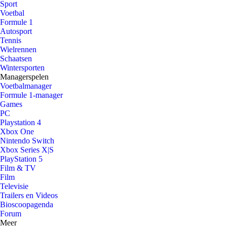
Sport
Voetbal
Formule 1
Autosport
Tennis
Wielrennen
Schaatsen
Wintersporten
Managerspelen
Voetbalmanager
Formule 1-manager
Games
PC
Playstation 4
Xbox One
Nintendo Switch
Xbox Series X|S
PlayStation 5
Film & TV
Film
Televisie
Trailers en Videos
Bioscoopagenda
Forum
Meer