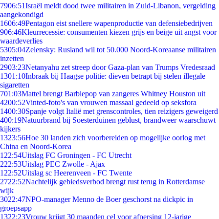
79
06:51
Israël meldt dood twee militairen in Zuid-Libanon, vergelding
aangekondigd
16
06:49
Pentagon eist snellere wapenproductie van defensiebedrijven
9
06:46
Kleurrecessie: consumenten kiezen grijs en beige uit angst voor
waardeverlies
53
05:04
Zelensky: Rusland wil tot 50.000 Noord-Koreaanse militairen
inzetten
29
03:23
Netanyahu zet streep door Gaza-plan van Trumps Vredesraad
13
01:10
Inbraak bij Haagse politie: dieven betrapt bij stelen illegale
sigaretten
7
01:03
Mattel brengt Barbiepop van zangeres Whitney Houston uit
42
00:52
Vinted-foto's van vrouwen massaal gedeeld op seksfora
14
00:30
Spanje volgt Italië met grenscontroles, tien reizigers geweigerd
4
00:19
Natuurbrand bij Soesterduinen geblust, brandweer waarschuwt
kijkers
13
23:56
Hoe 30 landen zich voorbereiden op mogelijke oorlog met
China en Noord-Korea
1
22:54
Uitslag FC Groningen - FC Utrecht
2
22:53
Uitslag PEC Zwolle - Ajax
1
22:52
Uitslag sc Heerenveen - FC Twente
27
22:52
Nachtelijk gebiedsverbod brengt rust terug in Rotterdamse
wijk
30
22:47
NPO-manager Menno de Boer geschorst na dickpic in
groepsapp
13
22:23
Vrouw krijgt 30 maanden cel voor afpersing 12-jarige