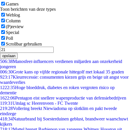
Games
Toon berichten van deze types
Weblog
Column
(P)review
Special
Poll
Scrollbar gebruiken
opslaan
5
06:38
Manosfeer-influencers verdienen miljarden aan onzekerheid
jongeren
0
06:30
Grote kans op vijfde regionale hittegolf met lokaal 35 graden
9
23:17
Kleurrecessie: consumenten kiezen grijs en beige uit angst voor
waardeverlies
12
22:35
Hoge bloeddruk, diabetes en roken vergroten risico op
dementie
16
22:06
Pentagon eist snellere wapenproductie van defensiebedrijven
1
19:31
Uitslag sc Heerenveen - FC Twente
2
19:28
Vollering breekt Niewiadoma op slotklim en pakt tweede
eindzege
4
18:34
Natuurbrand bij Soesterduinen geblust, brandweer waarschuwt
kijkers
7
18:12
Mattel brengt Barbiepop van zangeres Whitney Houston uit