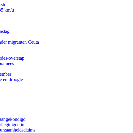
ssie
235 km/u
nslag
onder migranten Ceuta
edes-overstap
abonnees
tember
e en droogte
g aangekondigd
iegtuigen in
duurzaamheidsclaims