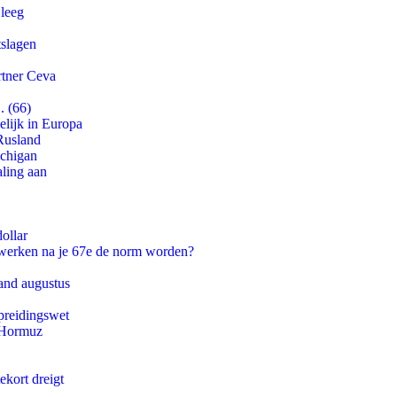
 leeg
tslagen
rtner Ceva
. (66)
lijk in Europa
Rusland
ichigan
aling aan
ollar
 werken na je 67e de norm worden?
and augustus
preidingswet
n Hormuz
ekort dreigt