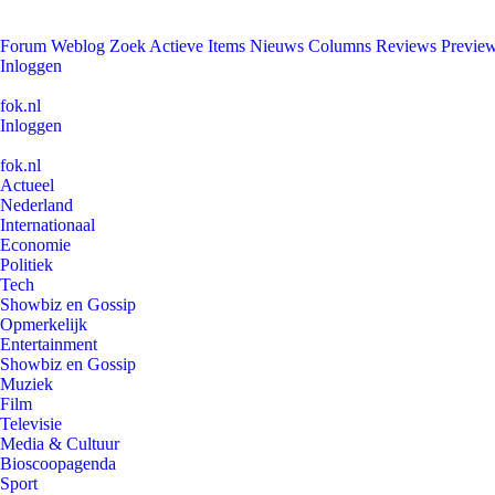
Forum
Weblog
Zoek
Actieve Items
Nieuws
Columns
Reviews
Previe
Inloggen
fok.nl
Inloggen
fok.nl
Actueel
Nederland
Internationaal
Economie
Politiek
Tech
Showbiz en Gossip
Opmerkelijk
Entertainment
Showbiz en Gossip
Muziek
Film
Televisie
Media & Cultuur
Bioscoopagenda
Sport