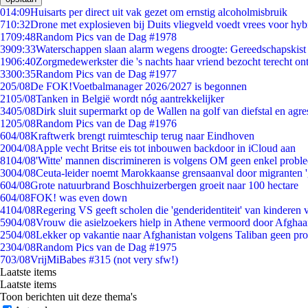
0
14:09
Huisarts per direct uit vak gezet om ernstig alcoholmisbruik
7
10:32
Drone met explosieven bij Duits vliegveld voedt vrees voor hyb
17
09:48
Random Pics van de Dag #1978
39
09:33
Waterschappen slaan alarm wegens droogte: Gereedschapskist
19
06:40
Zorgmedewerkster die 's nachts haar vriend bezocht terecht on
33
00:35
Random Pics van de Dag #1977
2
05/08
De FOK!Voetbalmanager 2026/2027 is begonnen
21
05/08
Tanken in België wordt nóg aantrekkelijker
34
05/08
Dirk sluit supermarkt op de Wallen na golf van diefstal en agre
12
05/08
Random Pics van de Dag #1976
6
04/08
Kraftwerk brengt ruimteschip terug naar Eindhoven
20
04/08
Apple vecht Britse eis tot inbouwen backdoor in iCloud aan
81
04/08
'Witte' mannen discrimineren is volgens OM geen enkel probl
30
04/08
Ceuta-leider noemt Marokkaanse grensaanval door migranten 
6
04/08
Grote natuurbrand Boschhuizerbergen groeit naar 100 hectare
6
04/08
FOK! was even down
41
04/08
Regering VS geeft scholen die 'genderidentiteit' van kinderen
59
04/08
Vrouw die asielzoekers hielp in Athene vermoord door Afghaa
25
04/08
Lekker op vakantie naar Afghanistan volgens Taliban geen pr
23
04/08
Random Pics van de Dag #1975
7
03/08
VrijMiBabes #315 (not very sfw!)
Laatste items
Laatste items
Toon berichten uit deze thema's