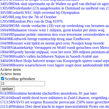
34
05/08
Dirk sluit supermarkt op de Wallen na golf van diefstal en agre
13
05/08
Nederlander (23) aangehouden in Duitsland na snelheid van 
3
05/08
Gedurfd NEC blijft overeind bij Olympiakos
14
05/08
Long live the 7th of October
12
05/08
Random Pics van de Dag #1976
20
04/08
OM: vierde verdachte (18) vast op verdenking van beramen aa
16
04/08
Italiaanse vrouw wint 1 miljoen, gooit kraslot per abuis weg
31
04/08
Spaanse politie: minstens tien voor terrorisme veroordeelden 
6
04/08
Kraftwerk brengt ruimteschip terug naar Eindhoven
1
04/08
Reusser wint tijdrit en neemt geel over, Nooijen knap tweede
7
04/08
Vakantiekiekje Verstappen en Wolff voedt geruchten over Merc
18
04/08
Spotify bereikt mijlpaal, voor het eerst 300 miljoen premium-
27
04/08
Houthi's vallen luchthaven Najran in Saoedi-Arabië aan
34
04/08
Albert Heijn halveert tempo van Koopzegels sparen vanaf sep
55
04/08
Boeren waarschuwen voor lagere oogst door aanhoudende hitt
Actieve items
Actieve items
Scrollbar gebruiken
opslaan
9
14:09
Hiroshima herdenkt slachtoffers atoombom, 81 jaar later
28
14:04
Israël meldt dood twee militairen in Zuid-Libanon, vergeldin
17
13:58
NAVO zet wegens Russische provocatie 250% meer gevechtsvl
21
13:49
Wakker Dier dient klacht in tegen insectenfabriek Protix om 