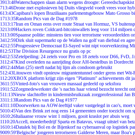
39
13:48
Waterschappen slaan alarm wegens droogte: Gereedschapskist
7
13:46
Drone met explosieven bij Duits vliegveld voedt vrees voor hyb
6
13:43
Capibara's lopen Braziliaans parlementsgebouw Mato Grosso b
17
13:35
Random Pics van de Dag #1978
13
13:17
Iran en Oman eens over route Straat van Hormuz, VS buitensp
32
13:09
Hackers roven Coldcard-bitcoinwallets leeg voor 114 miljoen d
31
13:00
Spaanse politie: minstens tien voor terrorisme veroordeelden 
34
12:59
Dirk sluit supermarkt op de Wallen na golf van diefstal en agre
42
12:55
Progressieve Democraat El-Sayed wint nipt voorverkiezing M
8
12:53
The Division Resurgence nu gratis op pc
64
12:53
Zetelpeiling: 24 zetels voor Pro en 18 zetels voor D66, FvD,
31
12:47
Kind overleden na aanrijding door AH-bestelbus in Dordrecht
49
12:44
Man (25) sterft nadat hij lijm als condoom gebruikt
5
12:43
Litouwen vindt opnieuw migrantentunnel onder grens met Wit-
1
12:20
XBOX platform krijgt zijn eigen "Platinum" achievements dit ja
36
11:55
Vinted-foto's van vrouwen massaal gedeeld op seksfora
19
11:52
Zorgmedewerkster die 's nachts haar vriend bezocht terecht on
5
11:13
Nieuw slachtoffer in kindermisbruikzaak zorgprofessional Jan B
33
11:13
Random Pics van de Dag #1977
43
11:10
Doorwerken na AOW-leeftijd vaker vastgelegd in cao's, moet
50
10:45
Van den Brink zet nog eens 14 gemeenten onder toezicht om s
16
10:26
Italiaanse vrouw wint 1 miljoen, gooit kraslot per abuis weg
11
10:20
Accell, moederbedrijf Sparta en Batavus, vraagt uitstel van bet
16
10:14
Datalek bij Bol en de Bijenkorf na cyberaanval op logistiek pa
90
09:59
'Belgische' jongeren terroriseren Galderse Meren, maar Boa's 