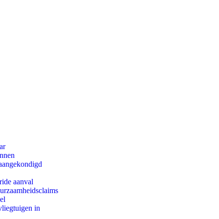
ar
innen
g aangekondigd
ride aanval
duurzaamheidsclaims
el
iegtuigen in