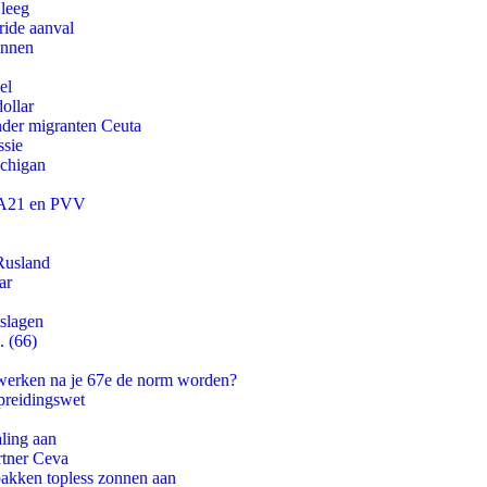
 leeg
ride aanval
innen
el
ollar
onder migranten Ceuta
ssie
ichigan
 JA21 en PVV
Rusland
ar
tslagen
. (66)
 werken na je 67e de norm worden?
preidingswet
aling aan
rtner Ceva
pakken topless zonnen aan