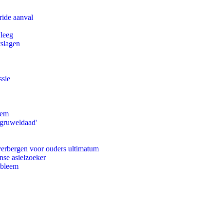
ride aanval
 leeg
tslagen
ssie
eem
'gruweldaad'
 verbergen voor ouders ultimatum
nse asielzoeker
obleem