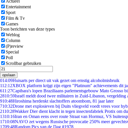
Actueel
Entertainment
Sport
Film & Tv
Games
Toon berichten van deze types
Weblog
Column
(P)review
Special
Poll
Scrollbar gebruiken
opslaan
0
14:09
Huisarts per direct uit vak gezet om ernstig alcoholmisbruik
1
12:12
XBOX platform krijgt zijn eigen "Platinum" achievements dit ja
6
11:27
Capibara's lopen Braziliaans parlementsgebouw Mato Grosso b
28
10:59
Israël meldt dood twee militairen in Zuid-Libanon, vergeldin
9
10:48
Hiroshima herdenkt slachtoffers atoombom, 81 jaar later
7
10:32
Drone met explosieven bij Duits vliegveld voedt vrees voor hyb
21
10:28
Wakker Dier dient klacht in tegen insectenfabriek Protix om 
13
10:16
Iran en Oman eens over route Straat van Hormuz, VS buitensp
17
10:08
NAVO zet wegens Russische provocatie 250% meer gevechtsvl
17
09:48
Random Pics van de Dag #1978