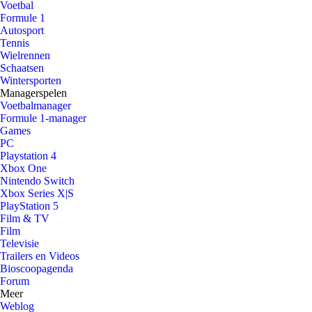
Voetbal
Formule 1
Autosport
Tennis
Wielrennen
Schaatsen
Wintersporten
Managerspelen
Voetbalmanager
Formule 1-manager
Games
PC
Playstation 4
Xbox One
Nintendo Switch
Xbox Series X|S
PlayStation 5
Film & TV
Film
Televisie
Trailers en Videos
Bioscoopagenda
Forum
Meer
Weblog