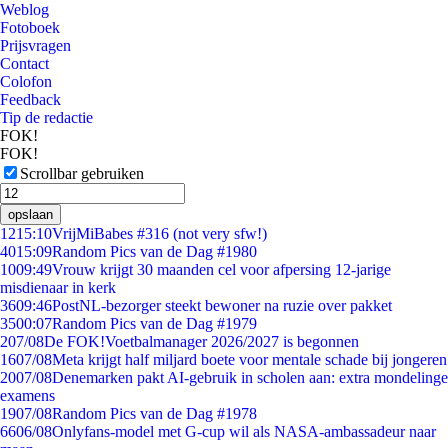
Weblog
Fotoboek
Prijsvragen
Contact
Colofon
Feedback
Tip de redactie
FOK!
FOK!
Scrollbar gebruiken
opslaan
12
15:10
VrijMiBabes #316 (not very sfw!)
40
15:09
Random Pics van de Dag #1980
10
09:49
Vrouw krijgt 30 maanden cel voor afpersing 12-jarige
misdienaar in kerk
36
09:46
PostNL-bezorger steekt bewoner na ruzie over pakket
35
00:07
Random Pics van de Dag #1979
2
07/08
De FOK!Voetbalmanager 2026/2027 is begonnen
16
07/08
Meta krijgt half miljard boete voor mentale schade bij jongeren
20
07/08
Denemarken pakt AI-gebruik in scholen aan: extra mondelinge
examens
19
07/08
Random Pics van de Dag #1978
66
06/08
Onlyfans-model met G-cup wil als NASA-ambassadeur naar