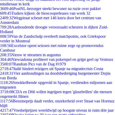
misdienaar in kerk
36
09:46
PostNL-bezorger steekt bewoner na ruzie over pakket
6
09:45
Trailers kijken: de bioscoopreleases van week 32
24
09:32
Wegpiraat scheurt met 146 km/u door het centrum van
Amsterdam
7
09:28
Aanhoudende droogte veroorzaakt scheuren in dijken Zuid-
Holland
0
08:59
Van de Zandschulp overleeft matchpoints, ook Griekspoor
verder in Montreal
1
08:56
Excelsior opent seizoen met ruime zege op promovendus
Cambuur
2
08:35
Nieuw te streamen in augustus
3
04:46
Niewiadoma profiteert van pokerspel en grijpt geel op Ventoux
35
00:07
Random Pics van de Dag #1979
27
18:47
Italië hindert reizigers uit Spanje na migratiecrisis Ceuta
24
18:31
Vier aanhoudingen na doodsbedreiging burgemeester Depla
van Breda
11
18:26
Smokkelbende opgerold in Spanje, verdienden miljoenen aan
migranten
37
18:08
CDA en D66 willen ingrijpen tegen 'gluurbrillen' die mensen
ongemerkt filmen
11
17:56
Benzineprijs daalt verder, onzekerheid over Straat van Hormuz
blijft
42
17:47
Voedselprijzen wereldwijd op hoogste niveau in ruim drie jaar
23
07/08
Quake krijgt na 30 jaar een gratis uitbreiding