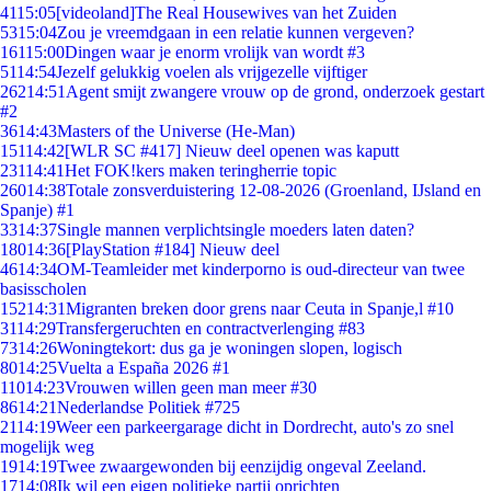
41
15:05
[videoland]The Real Housewives van het Zuiden
53
15:04
Zou je vreemdgaan in een relatie kunnen vergeven?
161
15:00
Dingen waar je enorm vrolijk van wordt #3
51
14:54
Jezelf gelukkig voelen als vrijgezelle vijftiger
262
14:51
Agent smijt zwangere vrouw op de grond, onderzoek gestart
#2
36
14:43
Masters of the Universe (He-Man)
151
14:42
[WLR SC #417] Nieuw deel openen was kaputt
231
14:41
Het FOK!kers maken teringherrie topic
260
14:38
Totale zonsverduistering 12-08-2026 (Groenland, IJsland en
Spanje) #1
33
14:37
Single mannen verplichtsingle moeders laten daten?
180
14:36
[PlayStation #184] Nieuw deel
46
14:34
OM-Teamleider met kinderporno is oud-directeur van twee
basisscholen
152
14:31
Migranten breken door grens naar Ceuta in Spanje,l #10
31
14:29
Transfergeruchten en contractverlenging #83
73
14:26
Woningtekort: dus ga je woningen slopen, logisch
80
14:25
Vuelta a España 2026 #1
110
14:23
Vrouwen willen geen man meer #30
86
14:21
Nederlandse Politiek #725
21
14:19
Weer een parkeergarage dicht in Dordrecht, auto's zo snel
mogelijk weg
19
14:19
Twee zwaargewonden bij eenzijdig ongeval Zeeland.
17
14:08
Ik wil een eigen politieke partij oprichten