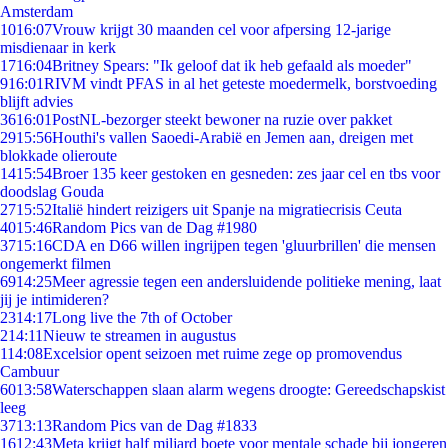
Amsterdam
10
16:07
Vrouw krijgt 30 maanden cel voor afpersing 12-jarige
misdienaar in kerk
17
16:04
Britney Spears: "Ik geloof dat ik heb gefaald als moeder"
9
16:01
RIVM vindt PFAS in al het geteste moedermelk, borstvoeding
blijft advies
36
16:01
PostNL-bezorger steekt bewoner na ruzie over pakket
29
15:56
Houthi's vallen Saoedi-Arabië en Jemen aan, dreigen met
blokkade olieroute
14
15:54
Broer 135 keer gestoken en gesneden: zes jaar cel en tbs voor
doodslag Gouda
27
15:52
Italië hindert reizigers uit Spanje na migratiecrisis Ceuta
40
15:46
Random Pics van de Dag #1980
37
15:16
CDA en D66 willen ingrijpen tegen 'gluurbrillen' die mensen
ongemerkt filmen
69
14:25
Meer agressie tegen een andersluidende politieke mening, laat
jij je intimideren?
23
14:17
Long live the 7th of October
2
14:11
Nieuw te streamen in augustus
1
14:08
Excelsior opent seizoen met ruime zege op promovendus
Cambuur
60
13:58
Waterschappen slaan alarm wegens droogte: Gereedschapskist
leeg
37
13:13
Random Pics van de Dag #1833
16
12:43
Meta krijgt half miljard boete voor mentale schade bij jongeren