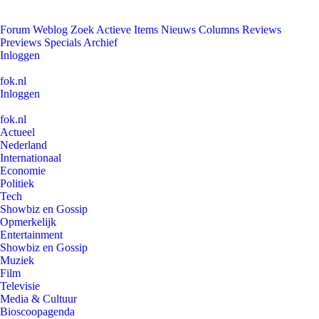
Forum
Weblog
Zoek
Actieve Items
Nieuws
Columns
Reviews
Previews
Specials
Archief
Inloggen
fok.nl
Inloggen
fok.nl
Actueel
Nederland
Internationaal
Economie
Politiek
Tech
Showbiz en Gossip
Opmerkelijk
Entertainment
Showbiz en Gossip
Muziek
Film
Televisie
Media & Cultuur
Bioscoopagenda