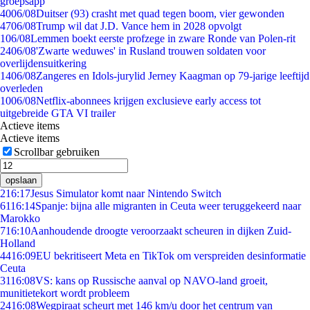
groepsapp
40
06/08
Duitser (93) crasht met quad tegen boom, vier gewonden
47
06/08
Trump wil dat J.D. Vance hem in 2028 opvolgt
1
06/08
Lemmen boekt eerste profzege in zware Ronde van Polen-rit
24
06/08
'Zwarte weduwes' in Rusland trouwen soldaten voor
overlijdensuitkering
14
06/08
Zangeres en Idols-jurylid Jerney Kaagman op 79-jarige leeftijd
overleden
10
06/08
Netflix-abonnees krijgen exclusieve early access tot
uitgebreide GTA VI trailer
Actieve items
Actieve items
Scrollbar gebruiken
opslaan
2
16:17
Jesus Simulator komt naar Nintendo Switch
61
16:14
Spanje: bijna alle migranten in Ceuta weer teruggekeerd naar
Marokko
7
16:10
Aanhoudende droogte veroorzaakt scheuren in dijken Zuid-
Holland
44
16:09
EU bekritiseert Meta en TikTok om verspreiden desinformatie
Ceuta
31
16:08
VS: kans op Russische aanval op NAVO-land groeit,
munitietekort wordt probleem
24
16:08
Wegpiraat scheurt met 146 km/u door het centrum van