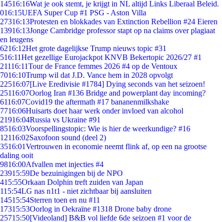
145
16:16
Wat je ook stemt, je krijgt in NL altijd Links Liberaal Beleid.
0
16:15
UEFA Super Cup #1 PSG - Aston Villa
273
16:13
Protesten en blokkades van Extinction Rebellion #24 Eieren
139
16:13
Jonge Cambridge professor stapt op na claims over plagiaat
en leugens
62
16:12
Het grote dagelijkse Trump nieuws topic #31
5
16:11
Het gezellige Eurojackpot KNVB Bekertopic 2026/27 #1
211
16:11
Tour de France femmes 2026 #4 op de Ventoux
70
16:10
Trump wil dat J.D. Vance hem in 2028 opvolgt
225
16:07
[Live Eredivisie #1784] Dying seconds van het seizoen!
251
16:07
Oorlog Iran #136 Bridge and powerplant day incoming?
61
16:07
Covid19 the aftermath #17 bananenmilkshake
77
16:06
Huisarts doet haar werk onder invloed van alcohol
219
16:04
Russia vs Ukraine #91
85
16:03
Voorspellingstopic: Wie is hier de weerkundige? #16
121
16:02
Saxofoon sound (deel 2)
35
16:01
Vertrouwen in economie neemt flink af, op een na grootse
daling ooit
98
16:00
Afvallen met injecties #4
239
15:59
De bezuinigingen bij de NPO
4
15:55
Orkaan Dolphin treft zuiden van Japan
1
15:54
LG nas n1t1 - niet zichtbaar bij aansluiten
145
15:54
Sterren toen en nu #11
173
15:53
Oorlog in Oekraïne #1318 Drone baby drone
257
15:50
[Videoland] B&B vol liefde 6de seizoen #1 voor de