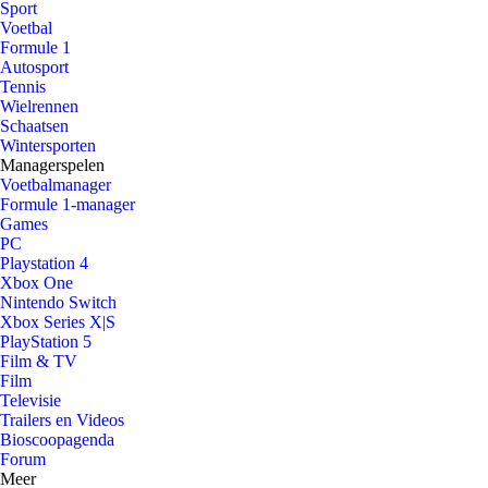
Sport
Voetbal
Formule 1
Autosport
Tennis
Wielrennen
Schaatsen
Wintersporten
Managerspelen
Voetbalmanager
Formule 1-manager
Games
PC
Playstation 4
Xbox One
Nintendo Switch
Xbox Series X|S
PlayStation 5
Film & TV
Film
Televisie
Trailers en Videos
Bioscoopagenda
Forum
Meer