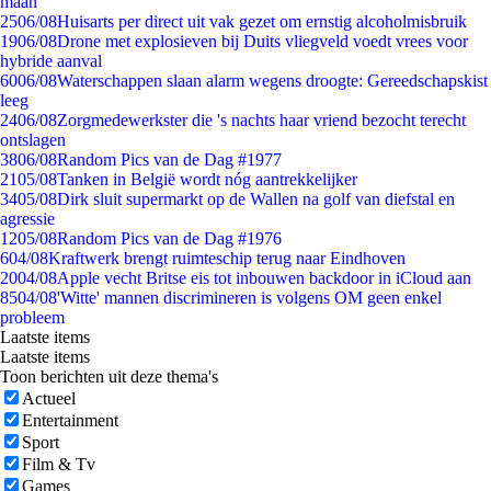
maan
25
06/08
Huisarts per direct uit vak gezet om ernstig alcoholmisbruik
19
06/08
Drone met explosieven bij Duits vliegveld voedt vrees voor
hybride aanval
60
06/08
Waterschappen slaan alarm wegens droogte: Gereedschapskist
leeg
24
06/08
Zorgmedewerkster die 's nachts haar vriend bezocht terecht
ontslagen
38
06/08
Random Pics van de Dag #1977
21
05/08
Tanken in België wordt nóg aantrekkelijker
34
05/08
Dirk sluit supermarkt op de Wallen na golf van diefstal en
agressie
12
05/08
Random Pics van de Dag #1976
6
04/08
Kraftwerk brengt ruimteschip terug naar Eindhoven
20
04/08
Apple vecht Britse eis tot inbouwen backdoor in iCloud aan
85
04/08
'Witte' mannen discrimineren is volgens OM geen enkel
probleem
Laatste items
Laatste items
Toon berichten uit deze thema's
Actueel
Entertainment
Sport
Film & Tv
Games