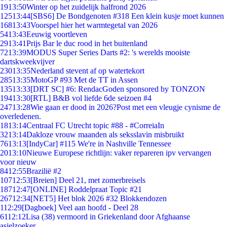
19
13:50
Winter op het zuidelijk halfrond 2026
125
13:44
[SBS6] De Bondgenoten #318 Een klein kusje moet kunnen
168
13:43
Voorspel hier het warmtegetal van 2026
54
13:43
Eeuwig voortleven
29
13:41
Prijs Bar le duc rood in het buitenland
72
13:39
MODUS Super Series Darts #2: 's werelds mooiste
dartskweekvijver
230
13:35
Nederland stevent af op watertekort
285
13:35
MotoGP #93 Met de TT in Assen
135
13:33
[DRT SC] #6: RendacGoden sponsored by TONZON
194
13:30
[RTL] B&B vol liefde 6de seizoen #4
247
13:28
Wie gaan er dood in 2026?Post met een vleugje cynisme de
overledenen.
18
13:14
Centraal FC Utrecht topic #88 - #CorreiaIn
32
13:14
Dakloze vrouw maanden als seksslavin misbruikt
76
13:13
[IndyCar] #115 We're in Nashville Tennessee
20
13:10
Nieuwe Europese richtlijn: vaker repareren ipv vervangen
voor nieuw
84
12:55
Brazilië #2
107
12:53
[Breien] Deel 21, met zomerbreisels
187
12:47
[ONLINE] Roddelpraat Topic #21
267
12:34
[NET5] Het blok 2026 #32 Blokkendozen
1
12:29
[Dagboek] Veel aan hoofd - Deel 28
61
12:12
Lisa (38) vermoord in Griekenland door Afghaanse
asielzoeker