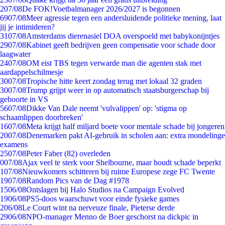
2
07/08
De FOK!Voetbalmanager 2026/2027 is begonnen
69
07/08
Meer agressie tegen een andersluidende politieke mening, laat
jij je intimideren?
31
07/08
Amsterdams dierenasiel DOA overspoeld met babykonijntjes
29
07/08
Kabinet geeft bedrijven geen compensatie voor schade door
laagwater
24
07/08
OM eist TBS tegen verwarde man die agenten stak met
aardappelschilmesje
30
07/08
Tropische hitte keert zondag terug met lokaal 32 graden
30
07/08
Trump grijpt weer in op automatisch staatsburgerschap bij
geboorte in VS
56
07/08
Dikke Van Dale neemt 'vulvalippen' op: 'stigma op
schaamlippen doorbreken'
16
07/08
Meta krijgt half miljard boete voor mentale schade bij jongeren
20
07/08
Denemarken pakt AI-gebruik in scholen aan: extra mondelinge
examens
25
07/08
Peter Faber (82) overleden
0
07/08
Ajax veel te sterk voor Shelbourne, maar houdt schade beperkt
1
07/08
Nieuwkomers schitteren bij ruime Europese zege FC Twente
19
07/08
Random Pics van de Dag #1978
15
06/08
Ontslagen bij Halo Studios na Campaign Evolved
19
06/08
PS5-doos waarschuwt voor einde fysieke games
2
06/08
Le Court wint na nerveuze finale, Pieterse derde
29
06/08
NPO-manager Menno de Boer geschorst na dickpic in