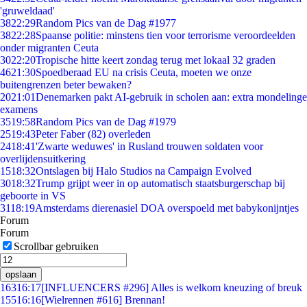
'gruweldaad'
38
22:29
Random Pics van de Dag #1977
38
22:28
Spaanse politie: minstens tien voor terrorisme veroordeelden
onder migranten Ceuta
30
22:20
Tropische hitte keert zondag terug met lokaal 32 graden
46
21:30
Spoedberaad EU na crisis Ceuta, moeten we onze
buitengrenzen beter bewaken?
20
21:01
Denemarken pakt AI-gebruik in scholen aan: extra mondelinge
examens
35
19:58
Random Pics van de Dag #1979
25
19:43
Peter Faber (82) overleden
24
18:41
'Zwarte weduwes' in Rusland trouwen soldaten voor
overlijdensuitkering
15
18:32
Ontslagen bij Halo Studios na Campaign Evolved
30
18:32
Trump grijpt weer in op automatisch staatsburgerschap bij
geboorte in VS
31
18:19
Amsterdams dierenasiel DOA overspoeld met babykonijntjes
Forum
Forum
Scrollbar gebruiken
opslaan
163
16:17
[INFLUENCERS #296] Alles is welkom kneuzing of breuk
155
16:16
[Wielrennen #616] Brennan!