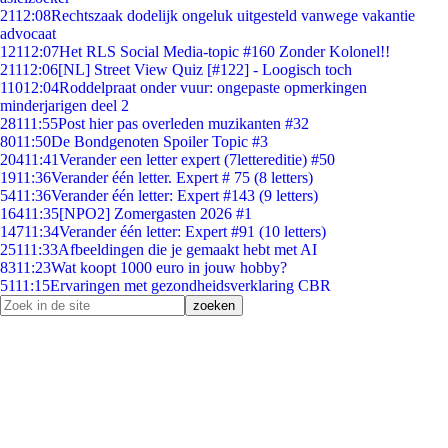
21
12:08
Rechtszaak dodelijk ongeluk uitgesteld vanwege vakantie
advocaat
121
12:07
Het RLS Social Media-topic #160 Zonder Kolonel!!
211
12:06
[NL] Street View Quiz [#122] - Loogisch toch
110
12:04
Roddelpraat onder vuur: ongepaste opmerkingen
minderjarigen deel 2
281
11:55
Post hier pas overleden muzikanten #32
80
11:50
De Bondgenoten Spoiler Topic #3
204
11:41
Verander een letter expert (7lettereditie) #50
19
11:36
Verander één letter. Expert # 75 (8 letters)
54
11:36
Verander één letter: Expert #143 (9 letters)
164
11:35
[NPO2] Zomergasten 2026 #1
147
11:34
Verander één letter: Expert #91 (10 letters)
251
11:33
Afbeeldingen die je gemaakt hebt met AI
83
11:23
Wat koopt 1000 euro in jouw hobby?
51
11:15
Ervaringen met gezondheidsverklaring CBR