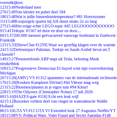
vooruitkijkers
123
15:49
Nederland toen
276
15:49
Van kleuter tot puber deel 184
180
15:48
Wat is jullie binnenhuistemperatuur? #81 Horrorzomer
111
15:48
Koopzegels sparen bij AH duurt straks 2x zo lang
275
15:46
Het enige echte LEGO-topic #45 LEGOOOOOOOOOOO
9
15:41
Teltopic #1567 tel door en door en door....
60
15:37
200.000 mensen geëvacueerd vanwege bosbrand in Zuidwest-
Frankrijk
125
15:33
[ShowChat #1259] Waar we gezellig klagen over de warmte
24
15:32
Defensiepact Pakistan, Turkije en Saudi-Arabië bevat art.5
clausule?
149
15:27
Pensioenfonds ABP stapt uit Tesla, beloning Musk
struikelblok
109
15:27
Progressieve Democraat El-Sayed wint nipt voorverkiezing
Michigan
267
15:26
[AMV] VS #1312 spammers van de internationale rechtsorde
176
15:26
[Keuken Kampioen Divisie] #44 Vitesse mag weg
213
15:22
Bloemen/planten in je eigen tuin #94 Kleur!
228
15:19
The Odyssey (Christopher Nolan) 17 juli 2026
69
15:16
[HAZES-gate #118] Echt een leuk wijf
42
15:12
Bezoeker verliest deel van vinger in waterattractie Walibi
Holland
86
15:10
GTA VI #12 GTA VI Extended look 27 Augustus Netflix/YT
185
15:08
VS: Political Wars, Voter Fraud and Secret Agendas #148