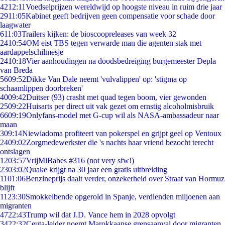
42
12:11
Voedselprijzen wereldwijd op hoogste niveau in ruim drie jaar
29
11:05
Kabinet geeft bedrijven geen compensatie voor schade door
laagwater
6
11:03
Trailers kijken: de bioscoopreleases van week 32
24
10:54
OM eist TBS tegen verwarde man die agenten stak met
aardappelschilmesje
24
10:18
Vier aanhoudingen na doodsbedreiging burgemeester Depla
van Breda
56
09:52
Dikke Van Dale neemt 'vulvalippen' op: 'stigma op
schaamlippen doorbreken'
40
09:42
Duitser (93) crasht met quad tegen boom, vier gewonden
25
09:22
Huisarts per direct uit vak gezet om ernstig alcoholmisbruik
66
09:19
Onlyfans-model met G-cup wil als NASA-ambassadeur naar
maan
3
09:14
Niewiadoma profiteert van pokerspel en grijpt geel op Ventoux
24
09:02
Zorgmedewerkster die 's nachts haar vriend bezocht terecht
ontslagen
12
03:57
VrijMiBabes #316 (not very sfw!)
23
03:02
Quake krijgt na 30 jaar een gratis uitbreiding
11
01:06
Benzineprijs daalt verder, onzekerheid over Straat van Hormuz
blijft
11
23:30
Smokkelbende opgerold in Spanje, verdienden miljoenen aan
migranten
47
22:43
Trump wil dat J.D. Vance hem in 2028 opvolgt
34
22:32
Ceuta-leider noemt Marokkaanse grensaanval door migranten