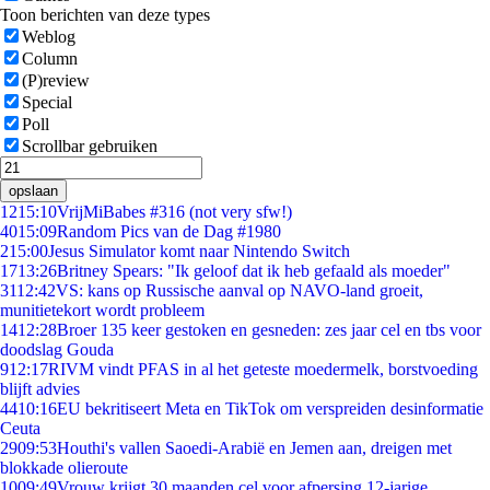
Toon berichten van deze types
Weblog
Column
(P)review
Special
Poll
Scrollbar gebruiken
opslaan
12
15:10
VrijMiBabes #316 (not very sfw!)
40
15:09
Random Pics van de Dag #1980
2
15:00
Jesus Simulator komt naar Nintendo Switch
17
13:26
Britney Spears: "Ik geloof dat ik heb gefaald als moeder"
31
12:42
VS: kans op Russische aanval op NAVO-land groeit,
munitietekort wordt probleem
14
12:28
Broer 135 keer gestoken en gesneden: zes jaar cel en tbs voor
doodslag Gouda
9
12:17
RIVM vindt PFAS in al het geteste moedermelk, borstvoeding
blijft advies
44
10:16
EU bekritiseert Meta en TikTok om verspreiden desinformatie
Ceuta
29
09:53
Houthi's vallen Saoedi-Arabië en Jemen aan, dreigen met
blokkade olieroute
10
09:49
Vrouw krijgt 30 maanden cel voor afpersing 12-jarige