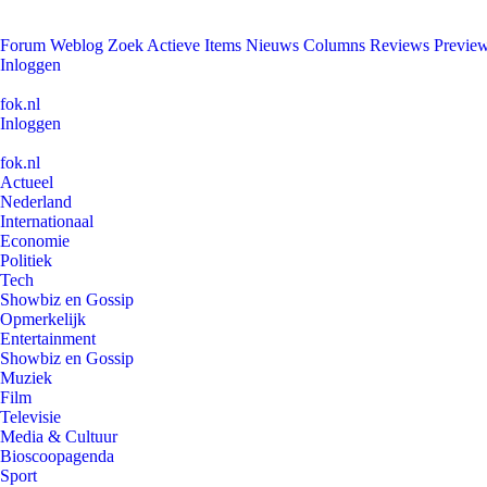
Forum
Weblog
Zoek
Actieve Items
Nieuws
Columns
Reviews
Previe
Inloggen
fok.nl
Inloggen
fok.nl
Actueel
Nederland
Internationaal
Economie
Politiek
Tech
Showbiz en Gossip
Opmerkelijk
Entertainment
Showbiz en Gossip
Muziek
Film
Televisie
Media & Cultuur
Bioscoopagenda
Sport