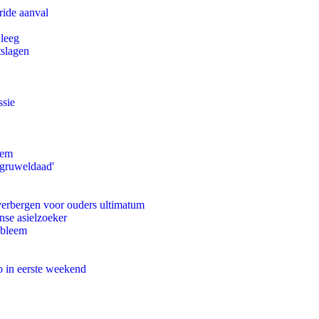
ride aanval
 leeg
tslagen
ssie
eem
'gruweldaad'
 verbergen voor ouders ultimatum
nse asielzoeker
obleem
o in eerste weekend