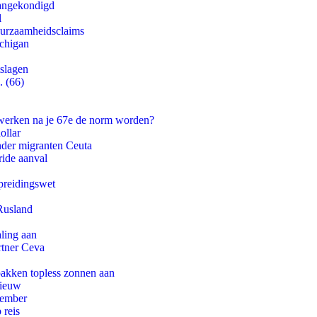
aangekondigd
l
duurzaamheidsclaims
ichigan
tslagen
. (66)
 werken na je 67e de norm worden?
ollar
onder migranten Ceuta
ride aanval
preidingswet
Rusland
aling aan
rtner Ceva
pakken topless zonnen aan
nieuw
tember
 reis