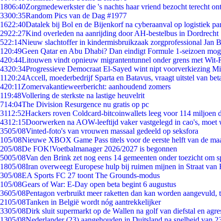
18
06:40
Zorgmedewerkster die 's nachts haar vriend bezocht terecht on
33
00:35
Random Pics van de Dag #1977
16
22:40
Datalek bij Bol en de Bijenkorf na cyberaanval op logistiek pa
29
22:27
Kind overleden na aanrijding door AH-bestelbus in Dordrecht
5
22:14
Nieuw slachtoffer in kindermisbruikzaak zorgprofessional Jan B
1
20:49
Geen Qatar en Abu Dhabi? Dan eindigt Formule 1-seizoen moge
4
20:44
Litouwen vindt opnieuw migrantentunnel onder grens met Wit-
43
20:34
Progressieve Democraat El-Sayed wint nipt voorverkiezing M
11
20:24
Accell, moederbedrijf Sparta en Batavus, vraagt uitstel van bet
4
20:11
Zomervakantieweerbericht: aanhoudend zomers
1
19:48
Vollering de sterkste na lastige heuvelrit
7
14:04
The Division Resurgence nu gratis op pc
31
12:52
Hackers roven Coldcard-bitcoinwallets leeg voor 114 miljoen d
43
12:15
Doorwerken na AOW-leeftijd vaker vastgelegd in cao's, moet
35
05/08
Vinted-foto's van vrouwen massaal gedeeld op seksfora
1
05/08
Nieuwe XBOX Game Pass titels voor de eerste helft van de ma
2
05/08
De FOK!Voetbalmanager 2026/2027 is begonnen
50
05/08
Van den Brink zet nog eens 14 gemeenten onder toezicht om s
18
05/08
Iran overweegt Europese hulp bij ruimen mijnen in Straat va
3
05/08
EA Sports FC 27 toont The Grounds-modus
1
05/08
Gears of War: E-Day open beta begint 6 augustus
36
05/08
Pentagon verbruikt meer raketten dan kan worden aangevuld, t
21
05/08
Tanken in België wordt nóg aantrekkelijker
33
05/08
Dirk sluit supermarkt op de Wallen na golf van diefstal en agre
13
05/08
Nederlander (23) aangehouden in Duitsland na snelheid van 