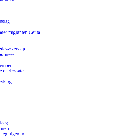
nslag
onder migranten Ceuta
edes-overstap
abonnees
tember
e en droogte
rsburg
leeg
innen
iegtuigen in