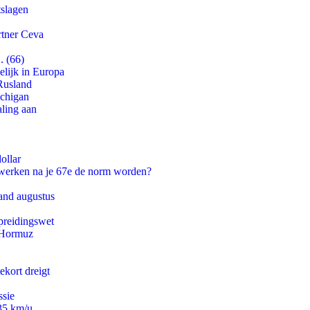
tslagen
rtner Ceva
. (66)
lijk in Europa
Rusland
ichigan
aling aan
ollar
 werken na je 67e de norm worden?
and augustus
preidingswet
n Hormuz
ekort dreigt
ssie
235 km/u