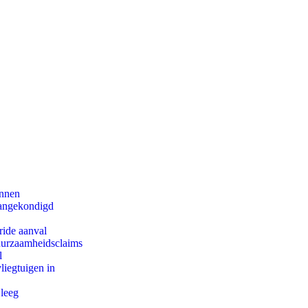
innen
aangekondigd
ride aanval
duurzaamheidsclaims
l
iegtuigen in
 leeg