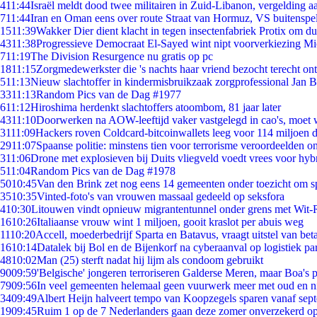
4
11:44
Israël meldt dood twee militairen in Zuid-Libanon, vergelding 
7
11:44
Iran en Oman eens over route Straat van Hormuz, VS buitenspe
15
11:39
Wakker Dier dient klacht in tegen insectenfabriek Protix om 
43
11:38
Progressieve Democraat El-Sayed wint nipt voorverkiezing M
7
11:19
The Division Resurgence nu gratis op pc
18
11:15
Zorgmedewerkster die 's nachts haar vriend bezocht terecht on
5
11:13
Nieuw slachtoffer in kindermisbruikzaak zorgprofessional Jan B
33
11:13
Random Pics van de Dag #1977
6
11:12
Hiroshima herdenkt slachtoffers atoombom, 81 jaar later
43
11:10
Doorwerken na AOW-leeftijd vaker vastgelegd in cao's, moet
31
11:09
Hackers roven Coldcard-bitcoinwallets leeg voor 114 miljoen d
29
11:07
Spaanse politie: minstens tien voor terrorisme veroordeelden 
3
11:06
Drone met explosieven bij Duits vliegveld voedt vrees voor hyb
5
11:04
Random Pics van de Dag #1978
50
10:45
Van den Brink zet nog eens 14 gemeenten onder toezicht om s
35
10:35
Vinted-foto's van vrouwen massaal gedeeld op seksfora
4
10:30
Litouwen vindt opnieuw migrantentunnel onder grens met Wit-
16
10:26
Italiaanse vrouw wint 1 miljoen, gooit kraslot per abuis weg
11
10:20
Accell, moederbedrijf Sparta en Batavus, vraagt uitstel van bet
16
10:14
Datalek bij Bol en de Bijenkorf na cyberaanval op logistiek pa
48
10:02
Man (25) sterft nadat hij lijm als condoom gebruikt
90
09:59
'Belgische' jongeren terroriseren Galderse Meren, maar Boa's 
79
09:56
In veel gemeenten helemaal geen vuurwerk meer met oud en 
34
09:49
Albert Heijn halveert tempo van Koopzegels sparen vanaf sep
19
09:45
Ruim 1 op de 7 Nederlanders gaan deze zomer onverzekerd op