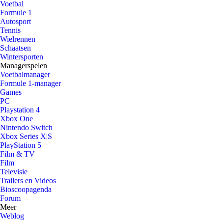
Voetbal
Formule 1
Autosport
Tennis
Wielrennen
Schaatsen
Wintersporten
Managerspelen
Voetbalmanager
Formule 1-manager
Games
PC
Playstation 4
Xbox One
Nintendo Switch
Xbox Series X|S
PlayStation 5
Film & TV
Film
Televisie
Trailers en Videos
Bioscoopagenda
Forum
Meer
Weblog