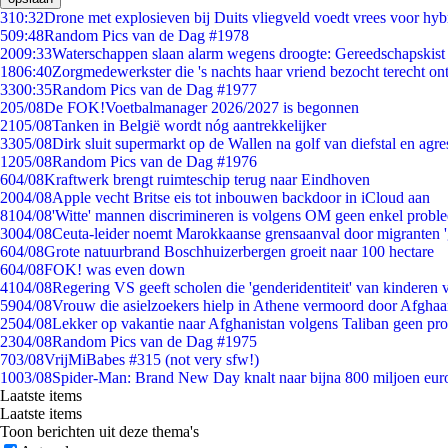
3
10:32
Drone met explosieven bij Duits vliegveld voedt vrees voor hyb
5
09:48
Random Pics van de Dag #1978
20
09:33
Waterschappen slaan alarm wegens droogte: Gereedschapskist
18
06:40
Zorgmedewerkster die 's nachts haar vriend bezocht terecht on
33
00:35
Random Pics van de Dag #1977
2
05/08
De FOK!Voetbalmanager 2026/2027 is begonnen
21
05/08
Tanken in België wordt nóg aantrekkelijker
33
05/08
Dirk sluit supermarkt op de Wallen na golf van diefstal en agre
12
05/08
Random Pics van de Dag #1976
6
04/08
Kraftwerk brengt ruimteschip terug naar Eindhoven
20
04/08
Apple vecht Britse eis tot inbouwen backdoor in iCloud aan
81
04/08
'Witte' mannen discrimineren is volgens OM geen enkel probl
30
04/08
Ceuta-leider noemt Marokkaanse grensaanval door migranten 
6
04/08
Grote natuurbrand Boschhuizerbergen groeit naar 100 hectare
6
04/08
FOK! was even down
41
04/08
Regering VS geeft scholen die 'genderidentiteit' van kinderen
59
04/08
Vrouw die asielzoekers hielp in Athene vermoord door Afghaa
25
04/08
Lekker op vakantie naar Afghanistan volgens Taliban geen pr
23
04/08
Random Pics van de Dag #1975
7
03/08
VrijMiBabes #315 (not very sfw!)
10
03/08
Spider-Man: Brand New Day knalt naar bijna 800 miljoen eur
Laatste items
Laatste items
Toon berichten uit deze thema's