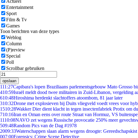
Actueel
Entertainment
Sport
Film & Tv
Games
Toon berichten van deze types
Weblog
Column
(P)review
Special
Poll
Scrollbar gebruiken
opslaan
1
11:27
Capibara's lopen Braziliaans parlementsgebouw Mato Grosso b
4
10:59
Israël meldt dood twee militairen in Zuid-Libanon, vergelding 
6
10:48
Hiroshima herdenkt slachtoffers atoombom, 81 jaar later
3
10:32
Drone met explosieven bij Duits vliegveld voedt vrees voor hyb
15
10:28
Wakker Dier dient klacht in tegen insectenfabriek Protix om 
7
10:16
Iran en Oman eens over route Straat van Hormuz, VS buitenspe
11
10:08
NAVO zet wegens Russische provocatie 250% meer gevechtsvl
5
09:48
Random Pics van de Dag #1978
20
09:33
Waterschappen slaan alarm wegens droogte: Gereedschapskist
0
07:00
Forensics: Crime Scene Detective