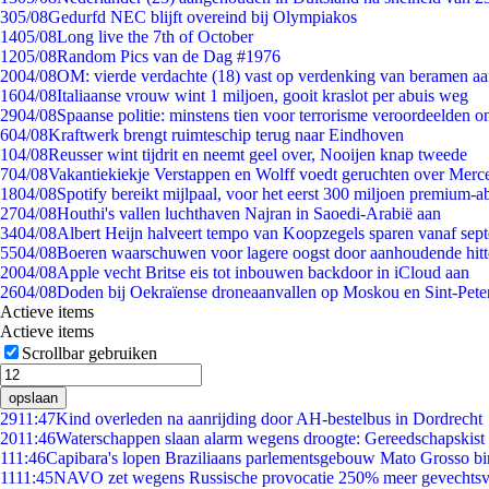
3
05/08
Gedurfd NEC blijft overeind bij Olympiakos
14
05/08
Long live the 7th of October
12
05/08
Random Pics van de Dag #1976
20
04/08
OM: vierde verdachte (18) vast op verdenking van beramen aa
16
04/08
Italiaanse vrouw wint 1 miljoen, gooit kraslot per abuis weg
29
04/08
Spaanse politie: minstens tien voor terrorisme veroordeelden 
6
04/08
Kraftwerk brengt ruimteschip terug naar Eindhoven
1
04/08
Reusser wint tijdrit en neemt geel over, Nooijen knap tweede
7
04/08
Vakantiekiekje Verstappen en Wolff voedt geruchten over Merc
18
04/08
Spotify bereikt mijlpaal, voor het eerst 300 miljoen premium-
27
04/08
Houthi's vallen luchthaven Najran in Saoedi-Arabië aan
34
04/08
Albert Heijn halveert tempo van Koopzegels sparen vanaf sep
55
04/08
Boeren waarschuwen voor lagere oogst door aanhoudende hitt
20
04/08
Apple vecht Britse eis tot inbouwen backdoor in iCloud aan
26
04/08
Doden bij Oekraïense droneaanvallen op Moskou en Sint-Pete
Actieve items
Actieve items
Scrollbar gebruiken
opslaan
29
11:47
Kind overleden na aanrijding door AH-bestelbus in Dordrecht
20
11:46
Waterschappen slaan alarm wegens droogte: Gereedschapskist 
1
11:46
Capibara's lopen Braziliaans parlementsgebouw Mato Grosso b
11
11:45
NAVO zet wegens Russische provocatie 250% meer gevechtsvl