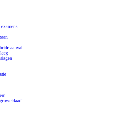
e examens
maan
bride aanval
 leeg
tslagen
ssie
eem
'gruweldaad'