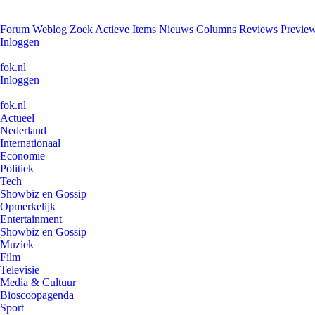
Forum
Weblog
Zoek
Actieve Items
Nieuws
Columns
Reviews
Previe
Inloggen
fok.nl
Inloggen
fok.nl
Actueel
Nederland
Internationaal
Economie
Politiek
Tech
Showbiz en Gossip
Opmerkelijk
Entertainment
Showbiz en Gossip
Muziek
Film
Televisie
Media & Cultuur
Bioscoopagenda
Sport