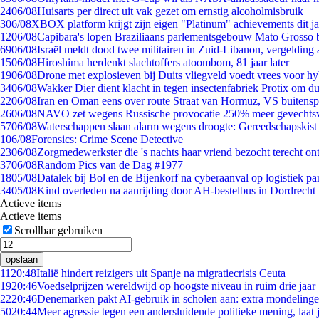
24
06/08
Huisarts per direct uit vak gezet om ernstig alcoholmisbruik
3
06/08
XBOX platform krijgt zijn eigen "Platinum" achievements dit ja
12
06/08
Capibara's lopen Braziliaans parlementsgebouw Mato Grosso 
69
06/08
Israël meldt dood twee militairen in Zuid-Libanon, vergeldin
15
06/08
Hiroshima herdenkt slachtoffers atoombom, 81 jaar later
19
06/08
Drone met explosieven bij Duits vliegveld voedt vrees voor hy
34
06/08
Wakker Dier dient klacht in tegen insectenfabriek Protix om 
22
06/08
Iran en Oman eens over route Straat van Hormuz, VS buitensp
26
06/08
NAVO zet wegens Russische provocatie 250% meer gevechtsvl
57
06/08
Waterschappen slaan alarm wegens droogte: Gereedschapskist
1
06/08
Forensics: Crime Scene Detective
23
06/08
Zorgmedewerkster die 's nachts haar vriend bezocht terecht on
37
06/08
Random Pics van de Dag #1977
18
05/08
Datalek bij Bol en de Bijenkorf na cyberaanval op logistiek pa
34
05/08
Kind overleden na aanrijding door AH-bestelbus in Dordrecht
Actieve items
Actieve items
Scrollbar gebruiken
opslaan
11
20:48
Italië hindert reizigers uit Spanje na migratiecrisis Ceuta
19
20:46
Voedselprijzen wereldwijd op hoogste niveau in ruim drie jaar
22
20:46
Denemarken pakt AI-gebruik in scholen aan: extra mondeling
50
20:44
Meer agressie tegen een andersluidende politieke mening, laat j