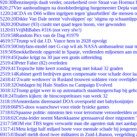
9
20:30
Benzineprijs daalt verder, onzekerheid over Straat van Hormuz bl
8
20:27
Vier aanhoudingen na doodsbedreiging burgemeester Depla va
12
20:24
CDA en D66 willen ingrijpen tegen 'gluurbrillen' die mensen 
52
20:20
Dikke Van Dale neemt 'vulvalippen' op: 'stigma op schaamlip
36
20:20
Duitser (93) crasht met quad tegen boom, vier gewonden
11
20:01
VrijMiBabes #316 (not very sfw!)
35
19:58
Random Pics van de Dag #1979
46
19:57
Trump wil dat J.D. Vance hem in 2028 opvolgt
65
19:50
Onlyfans-model met G-cup wil als NASA-ambassadeur naar 
3
19:50
Smokkelbende opgerold in Spanje, verdienden miljoenen aan m
19
19:45
Quake krijgt na 30 jaar een gratis uitbreiding
25
19:43
Peter Faber (82) overleden
29
19:41
Tropische hitte keert zondag terug met lokaal 32 graden
25
19:14
Kabinet geeft bedrijven geen compensatie voor schade door la
24
18:41
'Zwarte weduwes' in Rusland trouwen soldaten voor overlijden
15
18:32
Ontslagen bij Halo Studios na Campaign Evolved
30
18:32
Trump grijpt weer in op automatisch staatsburgerschap bij geb
6
18:24
Trailers kijken: de bioscoopreleases van week 32
31
18:19
Amsterdams dierenasiel DOA overspoeld met babykonijntjes
19
18:06
PS5-doos waarschuwt voor einde fysieke games
37
18:02
Spaanse politie: minstens tien voor terrorisme veroordeelden 
33
18:02
Ceuta-leider noemt Marokkaanse grensaanval door migranten 
23
17:58
OM eist TBS tegen verwarde man die agenten stak met aardap
13
17:41
Meta krijgt half miljard boete voor mentale schade bij jongeren
69
15:03
Israël meldt dood twee militairen in Zuid-Libanon, vergeldin