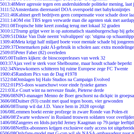
50
13:48
Meer agressie tegen een andersluidende politieke mening, laat j
31
11:52
Amsterdams dierenasiel DOA overspoeld met babykonijntjes
25
11:46
Kabinet geeft bedrijven geen compensatie voor schade door la
23
11:14
OM eist TBS tegen verwarde man die agenten stak met aardap
29
11:08
Tropische hitte keert zondag terug met lokaal 32 graden
30
10:12
Trump grijpt weer in op automatisch staatsburgerschap bij geb
52
09:51
Dikke Van Dale neemt 'vulvalippen' op: 'stigma op schaamlip
13
09:40
Meta krijgt half miljard boete voor mentale schade bij jongeren
22
09:37
Denemarken pakt AI-gebruik in scholen aan: extra mondeling
25
09:05
Peter Faber (82) overleden
6
05:00
Trailers kijken: de bioscoopreleases van week 32
0
03:37
Ajax veel te sterk voor Shelbourne, maar houdt schade beperkt
1
02:34
Nieuwkomers schitteren bij ruime Europese zege FC Twente
19
00:45
Random Pics van de Dag #1978
15
22:04
Ontslagen bij Halo Studios na Campaign Evolved
19
22:01
PS5-doos waarschuwt voor einde fysieke games
2
21:03
Le Court wint na nerveuze finale, Pieterse derde
29
06/08
NPO-manager Menno de Boer geschorst na dickpic in groeps
36
06/08
Duitser (93) crasht met quad tegen boom, vier gewonden
46
06/08
Trump wil dat J.D. Vance hem in 2028 opvolgt
1
06/08
Lemmen boekt eerste profzege in zware Ronde van Polen-rit
24
06/08
'Zwarte weduwes' in Rusland trouwen soldaten voor overlijden
14
06/08
Zangeres en Idols-jurylid Jerney Kaagman op 79-jarige leeftij
10
06/08
Netflix-abonnees krijgen exclusieve early access tot uitgebreid
65
06/08
Onlyfans-model met G-cup wil als NASA-ambassadeur naar 