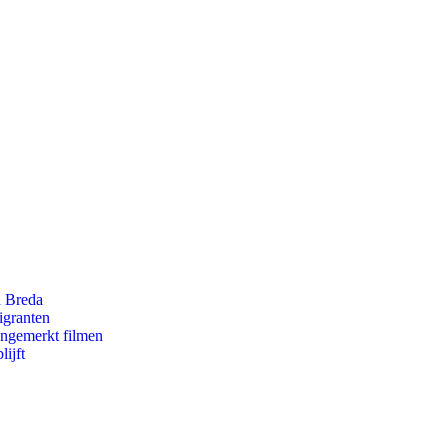
n Breda
igranten
ongemerkt filmen
ijft