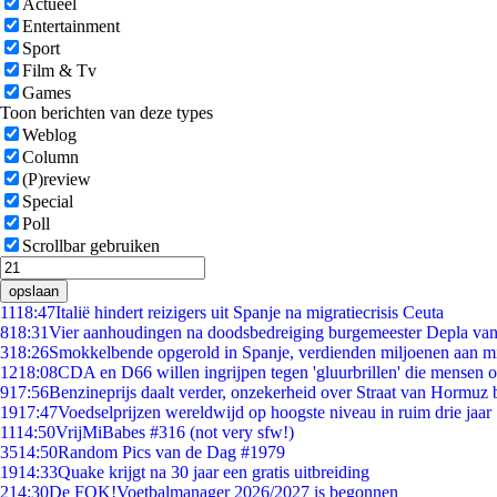
Actueel
Entertainment
Sport
Film & Tv
Games
Toon berichten van deze types
Weblog
Column
(P)review
Special
Poll
Scrollbar gebruiken
opslaan
11
18:47
Italië hindert reizigers uit Spanje na migratiecrisis Ceuta
8
18:31
Vier aanhoudingen na doodsbedreiging burgemeester Depla va
3
18:26
Smokkelbende opgerold in Spanje, verdienden miljoenen aan m
12
18:08
CDA en D66 willen ingrijpen tegen 'gluurbrillen' die mensen 
9
17:56
Benzineprijs daalt verder, onzekerheid over Straat van Hormuz bl
19
17:47
Voedselprijzen wereldwijd op hoogste niveau in ruim drie jaar
11
14:50
VrijMiBabes #316 (not very sfw!)
35
14:50
Random Pics van de Dag #1979
19
14:33
Quake krijgt na 30 jaar een gratis uitbreiding
2
14:30
De FOK!Voetbalmanager 2026/2027 is begonnen