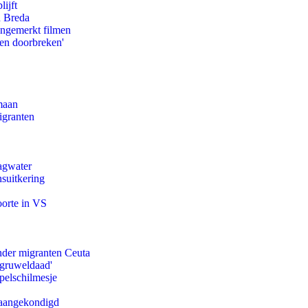
ijft
n Breda
ongemerkt filmen
pen doorbreken'
maan
igranten
agwater
suitkering
oorte in VS
onder migranten Ceuta
'gruweldaad'
pelschilmesje
g aangekondigd