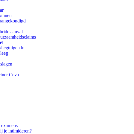
ar
binnen
g aangekondigd
bride aanval
duurzaamheidsclaims
el
iegtuigen in
 leeg
tslagen
rtner Ceva
e examens
ij je intimideren?