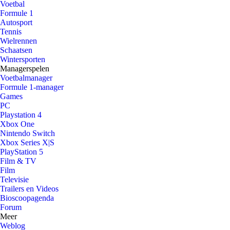
Voetbal
Formule 1
Autosport
Tennis
Wielrennen
Schaatsen
Wintersporten
Managerspelen
Voetbalmanager
Formule 1-manager
Games
PC
Playstation 4
Xbox One
Nintendo Switch
Xbox Series X|S
PlayStation 5
Film & TV
Film
Televisie
Trailers en Videos
Bioscoopagenda
Forum
Meer
Weblog