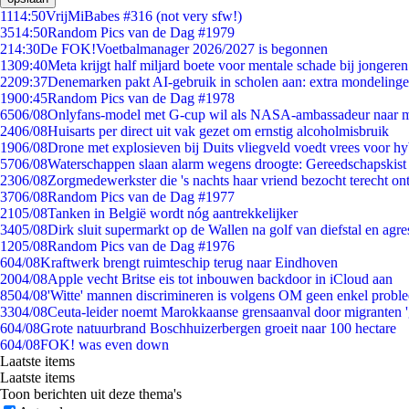
11
14:50
VrijMiBabes #316 (not very sfw!)
35
14:50
Random Pics van de Dag #1979
2
14:30
De FOK!Voetbalmanager 2026/2027 is begonnen
13
09:40
Meta krijgt half miljard boete voor mentale schade bij jongeren
22
09:37
Denemarken pakt AI-gebruik in scholen aan: extra mondeling
19
00:45
Random Pics van de Dag #1978
65
06/08
Onlyfans-model met G-cup wil als NASA-ambassadeur naar 
24
06/08
Huisarts per direct uit vak gezet om ernstig alcoholmisbruik
19
06/08
Drone met explosieven bij Duits vliegveld voedt vrees voor hy
57
06/08
Waterschappen slaan alarm wegens droogte: Gereedschapskist
23
06/08
Zorgmedewerkster die 's nachts haar vriend bezocht terecht on
37
06/08
Random Pics van de Dag #1977
21
05/08
Tanken in België wordt nóg aantrekkelijker
34
05/08
Dirk sluit supermarkt op de Wallen na golf van diefstal en agre
12
05/08
Random Pics van de Dag #1976
6
04/08
Kraftwerk brengt ruimteschip terug naar Eindhoven
20
04/08
Apple vecht Britse eis tot inbouwen backdoor in iCloud aan
85
04/08
'Witte' mannen discrimineren is volgens OM geen enkel probl
33
04/08
Ceuta-leider noemt Marokkaanse grensaanval door migranten 
6
04/08
Grote natuurbrand Boschhuizerbergen groeit naar 100 hectare
6
04/08
FOK! was even down
Laatste items
Laatste items
Toon berichten uit deze thema's