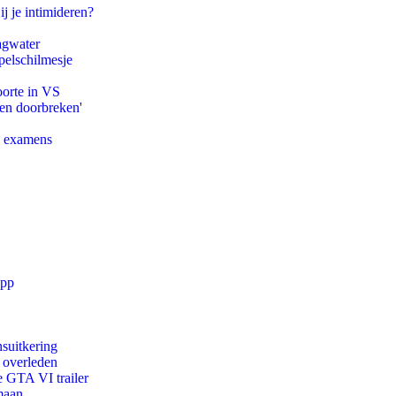
ij je intimideren?
agwater
pelschilmesje
oorte in VS
pen doorbreken'
e examens
app
suitkering
d overleden
e GTA VI trailer
maan