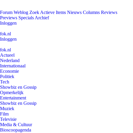
Forum
Weblog
Zoek
Actieve Items
Nieuws
Columns
Reviews
Previews
Specials
Archief
Inloggen
fok.nl
Inloggen
fok.nl
Actueel
Nederland
Internationaal
Economie
Politiek
Tech
Showbiz en Gossip
Opmerkelijk
Entertainment
Showbiz en Gossip
Muziek
Film
Televisie
Media & Cultuur
Bioscoopagenda