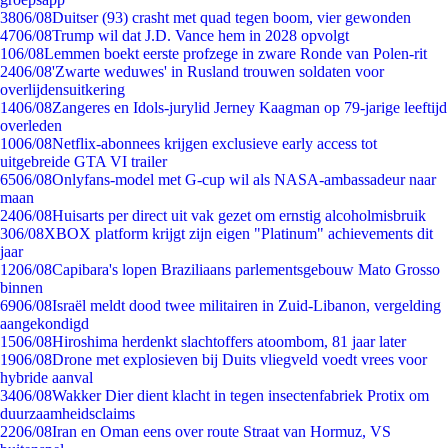
38
06/08
Duitser (93) crasht met quad tegen boom, vier gewonden
47
06/08
Trump wil dat J.D. Vance hem in 2028 opvolgt
1
06/08
Lemmen boekt eerste profzege in zware Ronde van Polen-rit
24
06/08
'Zwarte weduwes' in Rusland trouwen soldaten voor
overlijdensuitkering
14
06/08
Zangeres en Idols-jurylid Jerney Kaagman op 79-jarige leeftijd
overleden
10
06/08
Netflix-abonnees krijgen exclusieve early access tot
uitgebreide GTA VI trailer
65
06/08
Onlyfans-model met G-cup wil als NASA-ambassadeur naar
maan
24
06/08
Huisarts per direct uit vak gezet om ernstig alcoholmisbruik
3
06/08
XBOX platform krijgt zijn eigen "Platinum" achievements dit
jaar
12
06/08
Capibara's lopen Braziliaans parlementsgebouw Mato Grosso
binnen
69
06/08
Israël meldt dood twee militairen in Zuid-Libanon, vergelding
aangekondigd
15
06/08
Hiroshima herdenkt slachtoffers atoombom, 81 jaar later
19
06/08
Drone met explosieven bij Duits vliegveld voedt vrees voor
hybride aanval
34
06/08
Wakker Dier dient klacht in tegen insectenfabriek Protix om
duurzaamheidsclaims
22
06/08
Iran en Oman eens over route Straat van Hormuz, VS