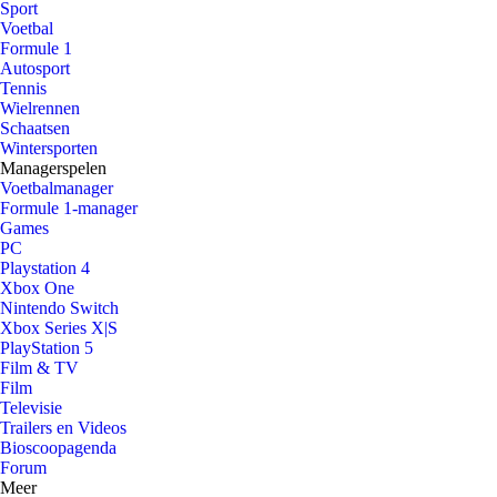
Sport
Voetbal
Formule 1
Autosport
Tennis
Wielrennen
Schaatsen
Wintersporten
Managerspelen
Voetbalmanager
Formule 1-manager
Games
PC
Playstation 4
Xbox One
Nintendo Switch
Xbox Series X|S
PlayStation 5
Film & TV
Film
Televisie
Trailers en Videos
Bioscoopagenda
Forum
Meer