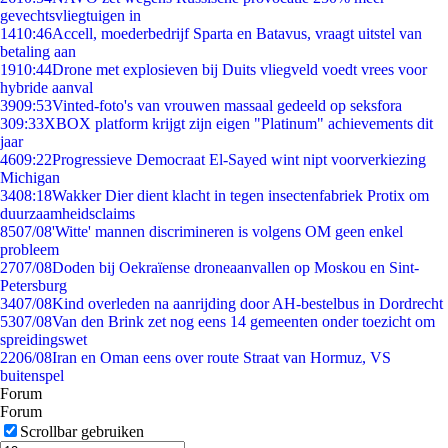
gevechtsvliegtuigen in
14
10:46
Accell, moederbedrijf Sparta en Batavus, vraagt uitstel van
betaling aan
19
10:44
Drone met explosieven bij Duits vliegveld voedt vrees voor
hybride aanval
39
09:53
Vinted-foto's van vrouwen massaal gedeeld op seksfora
3
09:33
XBOX platform krijgt zijn eigen "Platinum" achievements dit
jaar
46
09:22
Progressieve Democraat El-Sayed wint nipt voorverkiezing
Michigan
34
08:18
Wakker Dier dient klacht in tegen insectenfabriek Protix om
duurzaamheidsclaims
85
07/08
'Witte' mannen discrimineren is volgens OM geen enkel
probleem
27
07/08
Doden bij Oekraïense droneaanvallen op Moskou en Sint-
Petersburg
34
07/08
Kind overleden na aanrijding door AH-bestelbus in Dordrecht
53
07/08
Van den Brink zet nog eens 14 gemeenten onder toezicht om
spreidingswet
22
06/08
Iran en Oman eens over route Straat van Hormuz, VS
buitenspel
Forum
Forum
Scrollbar gebruiken