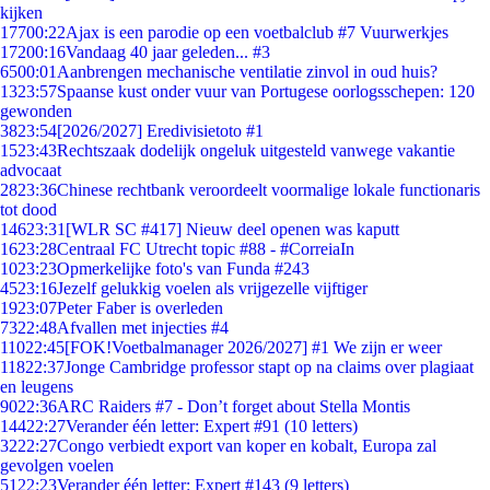
kijken
177
00:22
Ajax is een parodie op een voetbalclub #7 Vuurwerkjes
172
00:16
Vandaag 40 jaar geleden... #3
65
00:01
Aanbrengen mechanische ventilatie zinvol in oud huis?
13
23:57
Spaanse kust onder vuur van Portugese oorlogsschepen: 120
gewonden
38
23:54
[2026/2027] Eredivisietoto #1
15
23:43
Rechtszaak dodelijk ongeluk uitgesteld vanwege vakantie
advocaat
28
23:36
Chinese rechtbank veroordeelt voormalige lokale functionaris
tot dood
146
23:31
[WLR SC #417] Nieuw deel openen was kaputt
16
23:28
Centraal FC Utrecht topic #88 - #CorreiaIn
10
23:23
Opmerkelijke foto's van Funda #243
45
23:16
Jezelf gelukkig voelen als vrijgezelle vijftiger
19
23:07
Peter Faber is overleden
73
22:48
Afvallen met injecties #4
110
22:45
[FOK!Voetbalmanager 2026/2027] #1 We zijn er weer
118
22:37
Jonge Cambridge professor stapt op na claims over plagiaat
en leugens
90
22:36
ARC Raiders #7 - Don’t forget about Stella Montis
144
22:27
Verander één letter: Expert #91 (10 letters)
32
22:27
Congo verbiedt export van koper en kobalt, Europa zal
gevolgen voelen
51
22:23
Verander één letter: Expert #143 (9 letters)