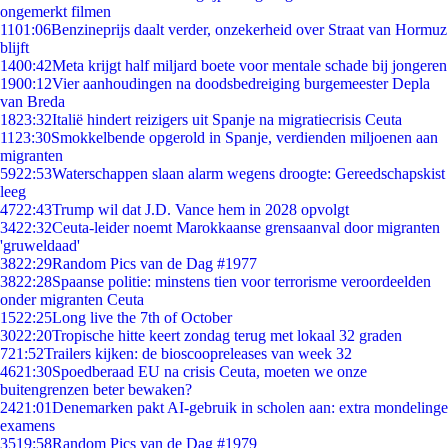
ongemerkt filmen
11
01:06
Benzineprijs daalt verder, onzekerheid over Straat van Hormuz
blijft
14
00:42
Meta krijgt half miljard boete voor mentale schade bij jongeren
19
00:12
Vier aanhoudingen na doodsbedreiging burgemeester Depla
van Breda
18
23:32
Italië hindert reizigers uit Spanje na migratiecrisis Ceuta
11
23:30
Smokkelbende opgerold in Spanje, verdienden miljoenen aan
migranten
59
22:53
Waterschappen slaan alarm wegens droogte: Gereedschapskist
leeg
47
22:43
Trump wil dat J.D. Vance hem in 2028 opvolgt
34
22:32
Ceuta-leider noemt Marokkaanse grensaanval door migranten
'gruweldaad'
38
22:29
Random Pics van de Dag #1977
38
22:28
Spaanse politie: minstens tien voor terrorisme veroordeelden
onder migranten Ceuta
15
22:25
Long live the 7th of October
30
22:20
Tropische hitte keert zondag terug met lokaal 32 graden
7
21:52
Trailers kijken: de bioscoopreleases van week 32
46
21:30
Spoedberaad EU na crisis Ceuta, moeten we onze
buitengrenzen beter bewaken?
24
21:01
Denemarken pakt AI-gebruik in scholen aan: extra mondelinge
examens
35
19:58
Random Pics van de Dag #1979