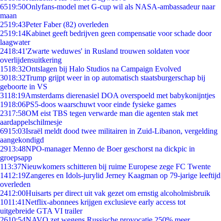
65
19:50
Onlyfans-model met G-cup wil als NASA-ambassadeur naar
maan
25
19:43
Peter Faber (82) overleden
25
19:14
Kabinet geeft bedrijven geen compensatie voor schade door
laagwater
24
18:41
'Zwarte weduwes' in Rusland trouwen soldaten voor
overlijdensuitkering
15
18:32
Ontslagen bij Halo Studios na Campaign Evolved
30
18:32
Trump grijpt weer in op automatisch staatsburgerschap bij
geboorte in VS
31
18:19
Amsterdams dierenasiel DOA overspoeld met babykonijntjes
19
18:06
PS5-doos waarschuwt voor einde fysieke games
23
17:58
OM eist TBS tegen verwarde man die agenten stak met
aardappelschilmesje
69
15:03
Israël meldt dood twee militairen in Zuid-Libanon, vergelding
aangekondigd
29
13:48
NPO-manager Menno de Boer geschorst na dickpic in
groepsapp
1
13:37
Nieuwkomers schitteren bij ruime Europese zege FC Twente
14
12:19
Zangeres en Idols-jurylid Jerney Kaagman op 79-jarige leeftijd
overleden
24
12:00
Huisarts per direct uit vak gezet om ernstig alcoholmisbruik
10
11:41
Netflix-abonnees krijgen exclusieve early access tot
uitgebreide GTA VI trailer
26
10:54
NAVO zet wegens Russische provocatie 250% meer