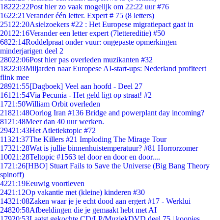
182
22:22
Post hier zo vaak mogelijk om 22:22 uur #76
16
22:21
Verander één letter. Expert # 75 (8 letters)
251
22:20
Asielzoekers #22 : Het Europese migratiepact gaat in
201
22:16
Verander een letter expert (7lettereditie) #50
68
22:14
Roddelpraat onder vuur: ongepaste opmerkingen
minderjarigen deel 2
280
22:06
Post hier pas overleden muzikanten #32
18
22:03
Miljarden naar Europese AI-start-ups: Nederland profiteert
flink mee
289
21:55
[Dagboek] Veel aan hoofd - Deel 27
161
21:54
Via Pecunia - Het geld ligt op straat! #2
17
21:50
William Orbit overleden
218
21:48
Oorlog Iran #136 Bridge and powerplant day incoming?
81
21:48
Meer dan 40 uur werken.
294
21:43
Het Atletiektopic #72
113
21:37
The Killers #21 Imploding The Mirage Tour
173
21:28
Wat is jullie binnenhuistemperatuur? #81 Horrorzomer
100
21:28
Teltopic #1563 tel door en door en door....
17
21:26
[HBO] Stuart Fails to Save the Universe (Big Bang Theory
spinoff)
42
21:19
Eeuwig voortleven
24
21:12
Op vakantie met (kleine) kinderen #30
143
21:08
Zaken waar je je echt dood aan ergert #17 - Werklui
248
20:58
Afbeeldingen die je gemaakt hebt met AI
179
20:53
Laatst gekochte CD/LP/MuziekDVD deel 75 | koopjes