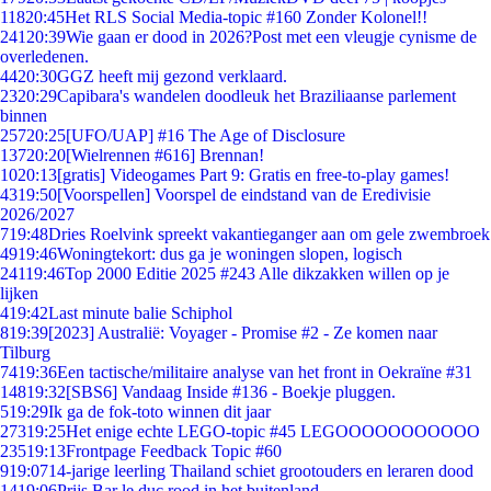
118
20:45
Het RLS Social Media-topic #160 Zonder Kolonel!!
241
20:39
Wie gaan er dood in 2026?Post met een vleugje cynisme de
overledenen.
44
20:30
GGZ heeft mij gezond verklaard.
23
20:29
Capibara's wandelen doodleuk het Braziliaanse parlement
binnen
257
20:25
[UFO/UAP] #16 The Age of Disclosure
137
20:20
[Wielrennen #616] Brennan!
10
20:13
[gratis] Videogames Part 9: Gratis en free-to-play games!
43
19:50
[Voorspellen] Voorspel de eindstand van de Eredivisie
2026/2027
7
19:48
Dries Roelvink spreekt vakantieganger aan om gele zwembroek
49
19:46
Woningtekort: dus ga je woningen slopen, logisch
241
19:46
Top 2000 Editie 2025 #243 Alle dikzakken willen op je
lijken
4
19:42
Last minute balie Schiphol
8
19:39
[2023] Australië: Voyager - Promise #2 - Ze komen naar
Tilburg
74
19:36
Een tactische/militaire analyse van het front in Oekraïne #31
148
19:32
[SBS6] Vandaag Inside #136 - Boekje pluggen.
5
19:29
Ik ga de fok-toto winnen dit jaar
273
19:25
Het enige echte LEGO-topic #45 LEGOOOOOOOOOOO
235
19:13
Frontpage Feedback Topic #60
9
19:07
14-jarige leerling Thailand schiet grootouders en leraren dood
14
19:06
Prijs Bar le duc rood in het buitenland