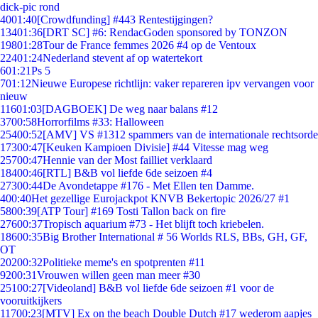
dick-pic rond
40
01:40
[Crowdfunding] #443 Rentestijgingen?
134
01:36
[DRT SC] #6: RendacGoden sponsored by TONZON
198
01:28
Tour de France femmes 2026 #4 op de Ventoux
224
01:24
Nederland stevent af op watertekort
6
01:21
Ps 5
7
01:12
Nieuwe Europese richtlijn: vaker repareren ipv vervangen voor
nieuw
116
01:03
[DAGBOEK] De weg naar balans #12
37
00:58
Horrorfilms #33: Halloween
254
00:52
[AMV] VS #1312 spammers van de internationale rechtsorde
173
00:47
[Keuken Kampioen Divisie] #44 Vitesse mag weg
257
00:47
Hennie van der Most failliet verklaard
184
00:46
[RTL] B&B vol liefde 6de seizoen #4
273
00:44
De Avondetappe #176 - Met Ellen ten Damme.
4
00:40
Het gezellige Eurojackpot KNVB Bekertopic 2026/27 #1
58
00:39
[ATP Tour] #169 Tosti Tallon back on fire
276
00:37
Tropisch aquarium #73 - Het blijft toch kriebelen.
186
00:35
Big Brother International # 56 Worlds RLS, BBs, GH, GF,
OT
202
00:32
Politieke meme's en spotprenten #11
92
00:31
Vrouwen willen geen man meer #30
251
00:27
[Videoland] B&B vol liefde 6de seizoen #1 voor de
vooruitkijkers
117
00:23
[MTV] Ex on the beach Double Dutch #17 wederom aapjes