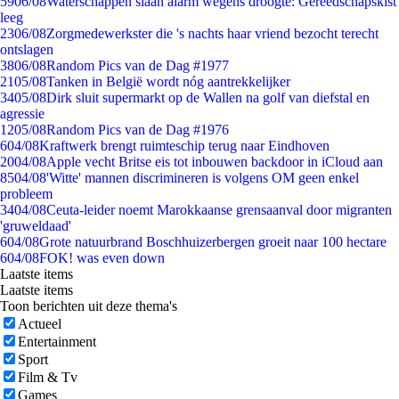
59
06/08
Waterschappen slaan alarm wegens droogte: Gereedschapskist
leeg
23
06/08
Zorgmedewerkster die 's nachts haar vriend bezocht terecht
ontslagen
38
06/08
Random Pics van de Dag #1977
21
05/08
Tanken in België wordt nóg aantrekkelijker
34
05/08
Dirk sluit supermarkt op de Wallen na golf van diefstal en
agressie
12
05/08
Random Pics van de Dag #1976
6
04/08
Kraftwerk brengt ruimteschip terug naar Eindhoven
20
04/08
Apple vecht Britse eis tot inbouwen backdoor in iCloud aan
85
04/08
'Witte' mannen discrimineren is volgens OM geen enkel
probleem
34
04/08
Ceuta-leider noemt Marokkaanse grensaanval door migranten
'gruweldaad'
6
04/08
Grote natuurbrand Boschhuizerbergen groeit naar 100 hectare
6
04/08
FOK! was even down
Laatste items
Laatste items
Toon berichten uit deze thema's
Actueel
Entertainment
Sport
Film & Tv
Games