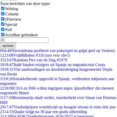
Toon berichten van deze types
Weblog
Column
(P)review
Special
Poll
Scrollbar gebruiken
opslaan
0
04:46
Niewiadoma profiteert van pokerspel en grijpt geel op Ventoux
12
23:08
VrijMiBabes #316 (not very sfw!)
35
23:07
Random Pics van de Dag #1979
18
18:47
Italië hindert reizigers uit Spanje na migratiecrisis Ceuta
19
18:31
Vier aanhoudingen na doodsbedreiging burgemeester Depla
van Breda
11
18:26
Smokkelbende opgerold in Spanje, verdienden miljoenen aan
migranten
22
18:08
CDA en D66 willen ingrijpen tegen 'gluurbrillen' die mensen
ongemerkt filmen
11
17:56
Benzineprijs daalt verder, onzekerheid over Straat van Hormuz
blijft
29
17:47
Voedselprijzen wereldwijd op hoogste niveau in ruim drie jaar
23
14:33
Quake krijgt na 30 jaar een gratis uitbreiding
2
14:30
De FOK!Voetbalmanager 2026/2027 is begonnen