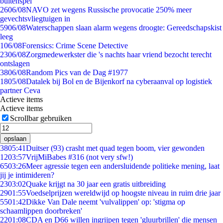
buitenspel
26
06/08
NAVO zet wegens Russische provocatie 250% meer
gevechtsvliegtuigen in
59
06/08
Waterschappen slaan alarm wegens droogte: Gereedschapskist
leeg
1
06/08
Forensics: Crime Scene Detective
23
06/08
Zorgmedewerkster die 's nachts haar vriend bezocht terecht
ontslagen
38
06/08
Random Pics van de Dag #1977
18
05/08
Datalek bij Bol en de Bijenkorf na cyberaanval op logistiek
partner Ceva
Actieve items
Actieve items
Scrollbar gebruiken
opslaan
38
05:41
Duitser (93) crasht met quad tegen boom, vier gewonden
12
03:57
VrijMiBabes #316 (not very sfw!)
65
03:26
Meer agressie tegen een andersluidende politieke mening, laat
jij je intimideren?
23
03:02
Quake krijgt na 30 jaar een gratis uitbreiding
29
01:55
Voedselprijzen wereldwijd op hoogste niveau in ruim drie jaar
55
01:42
Dikke Van Dale neemt 'vulvalippen' op: 'stigma op
schaamlippen doorbreken'
22
01:08
CDA en D66 willen ingrijpen tegen 'gluurbrillen' die mensen