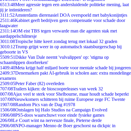
65
13:48
Meer agressie tegen een andersluidende politieke mening, laat
jij je intimideren?
31
11:52
Amsterdams dierenasiel DOA overspoeld met babykonijntjes
25
11:46
Kabinet geeft bedrijven geen compensatie voor schade door
laagwater
23
11:14
OM eist TBS tegen verwarde man die agenten stak met
aardappelschilmesje
30
11:08
Tropische hitte keert zondag terug met lokaal 32 graden
30
10:12
Trump grijpt weer in op automatisch staatsburgerschap bij
geboorte in VS
55
09:51
Dikke Van Dale neemt 'vulvalippen' op: 'stigma op
schaamlippen doorbreken'
14
09:40
Meta krijgt half miljard boete voor mentale schade bij jongeren
24
09:37
Denemarken pakt AI-gebruik in scholen aan: extra mondelinge
examens
25
09:05
Peter Faber (82) overleden
7
07/08
Trailers kijken: de bioscoopreleases van week 32
0
07/08
Ajax veel te sterk voor Shelbourne, maar houdt schade beperkt
1
07/08
Nieuwkomers schitteren bij ruime Europese zege FC Twente
19
07/08
Random Pics van de Dag #1978
15
06/08
Ontslagen bij Halo Studios na Campaign Evolved
19
06/08
PS5-doos waarschuwt voor einde fysieke games
2
06/08
Le Court wint na nerveuze finale, Pieterse derde
29
06/08
NPO-manager Menno de Boer geschorst na dickpic in
groepsapp