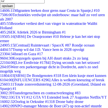
opslaan
146
06:11
Migranten breken door grens naar Ceuta in Spanje,l #10
75
06:00
Techniekles verdwijnt uit onderbouw: maar half zo veel uren
als 2007
4
05:55
Bezoeker verliest deel van vinger in waterattractie Walibi
Holland
4
05:26
EK Atletiek 2026 te Birmingham #1
195
05:16
[SBS6] De Oranjezomer #10 Helene je kan het niet stop
ermee
249
05:15
[Centraal] Ruimtevaart / SpaceX #87 Rondje oceaan
44
04:57
Trump wil dat J.D. Vance hem in 2028 opvolgt
233
04:34
Israel en Gaza #17
96
04:30
Koopzegels sparen bij AH duurt straks 2x zo lang
221
04:06
[Live Eredivisie #1784] Dying seconds van het seizoen!
2
04:05
Weer een parkeergarage dicht in Dordrecht, auto's zo snel
mogelijk weg
118
04:03
[SBS6] De Bondgenoten #318 Een klein kusje moet kunnen
61
04:00
[INFLUENCERS #296] Alles is welkom kneuzing of breuk
256
03:11
Totale zonsverduistering 12-08-2026 (Groenland, IJsland en
Spanje) #1
30
02:39
Transfergeruchten en contractverlenging #83
70
02:33
GTA VI #12 GTA VI Extended look 27 Augustus Netflix/YT
160
02:32
Oorlog in Oekraïne #1318 Drone baby drone
149
02:09
NPO-manager Menno de Boer (47) op non-actief stuurde