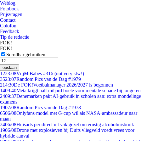
Weblog
Fotoboek
Prijsvragen
Contact
Colofon
Feedback
Tip de redactie
FOK!
FOK!
Scrollbar gebruiken
opslaan
12
23:08
VrijMiBabes #316 (not very sfw!)
35
23:07
Random Pics van de Dag #1979
2
14:30
De FOK!Voetbalmanager 2026/2027 is begonnen
14
09:40
Meta krijgt half miljard boete voor mentale schade bij jongeren
24
09:37
Denemarken pakt AI-gebruik in scholen aan: extra mondelinge
examens
19
07/08
Random Pics van de Dag #1978
65
06/08
Onlyfans-model met G-cup wil als NASA-ambassadeur naar
maan
24
06/08
Huisarts per direct uit vak gezet om ernstig alcoholmisbruik
19
06/08
Drone met explosieven bij Duits vliegveld voedt vrees voor
hybride aanval