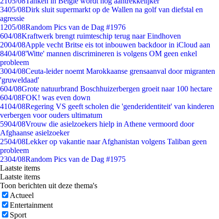
21
05/08
Tanken in België wordt nóg aantrekkelijker
34
05/08
Dirk sluit supermarkt op de Wallen na golf van diefstal en
agressie
12
05/08
Random Pics van de Dag #1976
6
04/08
Kraftwerk brengt ruimteschip terug naar Eindhoven
20
04/08
Apple vecht Britse eis tot inbouwen backdoor in iCloud aan
84
04/08
'Witte' mannen discrimineren is volgens OM geen enkel
probleem
30
04/08
Ceuta-leider noemt Marokkaanse grensaanval door migranten
'gruweldaad'
6
04/08
Grote natuurbrand Boschhuizerbergen groeit naar 100 hectare
6
04/08
FOK! was even down
41
04/08
Regering VS geeft scholen die 'genderidentiteit' van kinderen
verbergen voor ouders ultimatum
59
04/08
Vrouw die asielzoekers hielp in Athene vermoord door
Afghaanse asielzoeker
25
04/08
Lekker op vakantie naar Afghanistan volgens Taliban geen
probleem
23
04/08
Random Pics van de Dag #1975
Laatste items
Laatste items
Toon berichten uit deze thema's
Actueel
Entertainment
Sport