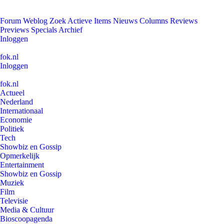
Forum
Weblog
Zoek
Actieve Items
Nieuws
Columns
Reviews
Previews
Specials
Archief
Inloggen
fok.nl
Inloggen
fok.nl
Actueel
Nederland
Internationaal
Economie
Politiek
Tech
Showbiz en Gossip
Opmerkelijk
Entertainment
Showbiz en Gossip
Muziek
Film
Televisie
Media & Cultuur
Bioscoopagenda