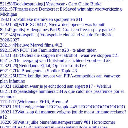
5
21:58
[Boekbespreking] Yesteryear - Caro Claire Burke
99
21:57
Progressieve Democraat El-Sayed wint nipt voorverkiezing
Michigan
193
21:57
Politieke meme's en spotprenten #11
129
21:50
[WLR SC #417] Nieuw deel openen was kaputt
8
21:45
[gratis] Videogames Part 9: Gratis en free-to-play games!
32
21:45
[Voorspellen] Voorspel de eindstand van de Eredivisie
2026/2027
20
21:44
Nieuwe Marvel films. #12
99
21:39
[NPO1] Het Familiediner #23 - te allen tijden
134
21:33
FOK!ers die stoppen met alcohol - waar we stoppen #21
65
21:32
De neergang van Duitsland als lichtend voorbeeld #3
123
21:29
[Nederlands Elftal] Op naar Louis IV?
69
21:27
De Bondgenoten Spoiler Topic #3
83
21:25
UEFA kondigt boycot van FIFA-competities aan vanwege
plan Infantino
140
21:19
Zaken waar je je echt dood aan ergert #17 - Werklui
68
21:18
Spaanstalige nummers #34 A que calor nos pasaremos por el
verano?
111
21:17
[Wielrennen #616] Brennan!
270
21:15
Het enige echte LEGO-topic #45 LEGOOOOOOOOOOO
169
21:13
Wat is op dit moment volgens jou de meest irritante reclame?
#12
162
20:58
Wat is jullie binnenhuistemperatuur? #81 Horrorzomer
60
20:54
Lisa (38) vermoord in Griekenland door Afghaanse