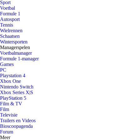
Sport
Voetbal
Formule 1
Autosport
Tennis
Wielrennen
Schaatsen
Wintersporten
Managerspelen
Voetbalmanager
Formule 1-manager
Games
PC
Playstation 4
Xbox One
Nintendo Switch
Xbox Series X|S
PlayStation 5
Film & TV
Film
Televisie
Trailers en Videos
Bioscoopagenda
Forum
Meer