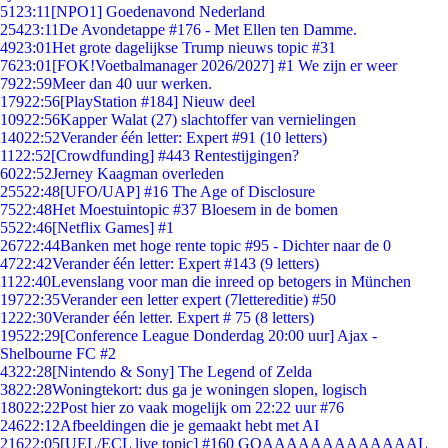
51
23:11
[NPO1] Goedenavond Nederland
254
23:11
De Avondetappe #176 - Met Ellen ten Damme.
49
23:01
Het grote dagelijkse Trump nieuws topic #31
76
23:01
[FOK!Voetbalmanager 2026/2027] #1 We zijn er weer
79
22:59
Meer dan 40 uur werken.
179
22:56
[PlayStation #184] Nieuw deel
109
22:56
Kapper Walat (27) slachtoffer van vernielingen
140
22:52
Verander één letter: Expert #91 (10 letters)
11
22:52
[Crowdfunding] #443 Rentestijgingen?
60
22:52
Jerney Kaagman overleden
255
22:48
[UFO/UAP] #16 The Age of Disclosure
75
22:48
Het Moestuintopic #37 Bloesem in de bomen
55
22:46
[Netflix Games] #1
267
22:44
Banken met hoge rente topic #95 - Dichter naar de 0
47
22:42
Verander één letter: Expert #143 (9 letters)
11
22:40
Levenslang voor man die inreed op betogers in München
197
22:35
Verander een letter expert (7lettereditie) #50
12
22:30
Verander één letter. Expert # 75 (8 letters)
195
22:29
[Conference League Donderdag 20:00 uur] Ajax -
Shelbourne FC #2
43
22:28
[Nintendo & Sony] The Legend of Zelda
38
22:28
Woningtekort: dus ga je woningen slopen, logisch
180
22:22
Post hier zo vaak mogelijk om 22:22 uur #76
246
22:12
Afbeeldingen die je gemaakt hebt met AI
216
22:05
[UEL/ECL live topic] #160 GOAAAAAAAAAAAAAL