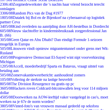
23
06:40
Zorgmedewerkster die 's nachts haar vriend bezocht terecht
ontslagen
33
06/08
Random Pics van de Dag #1977
18
05/08
Datalek bij Bol en de Bijenkorf na cyberaanval op logistiek
partner Ceva
34
05/08
Kind overleden na aanrijding door AH-bestelbus in Dordrecht
6
05/08
Nieuw slachtoffer in kindermisbruikzaak zorgprofessional Jan
B. (66)
3
05/08
Geen Qatar en Abu Dhabi? Dan eindigt Formule 1-seizoen
mogelijk in Europa
5
05/08
Litouwen vindt opnieuw migrantentunnel onder grens met Wit-
Rusland
45
05/08
Progressieve Democraat El-Sayed wint nipt voorverkiezing
Michigan
12
05/08
Accell, moederbedrijf Sparta en Batavus, vraagt uitstel van
betaling aan
5
05/08
Zomervakantieweerbericht: aanhoudend zomers
1
05/08
Vollering de sterkste na lastige heuvelrit
8
05/08
The Division Resurgence nu gratis op pc
36
05/08
Hackers roven Coldcard-bitcoinwallets leeg voor 114 miljoen
dollar
45
05/08
Doorwerken na AOW-leeftijd vaker vastgelegd in cao's, moet
werken na je 67e de norm worden?
38
05/08
Vinted-foto's van vrouwen massaal gedeeld op seksfora