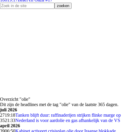
Overzicht "olie"
Dit zijn de headlines met de tag "olie" van de laatste 365 dagen.
juli 2026
27
19:18
Tanken blijft duur: raffinaderijen strijken flinke marge op
35
21:33
Nederland is voor aardolie en gas afhankelijk van de VS
april 2026
39
06:50
Kabinet activeert crisisplan olie door Iraanse blokkade