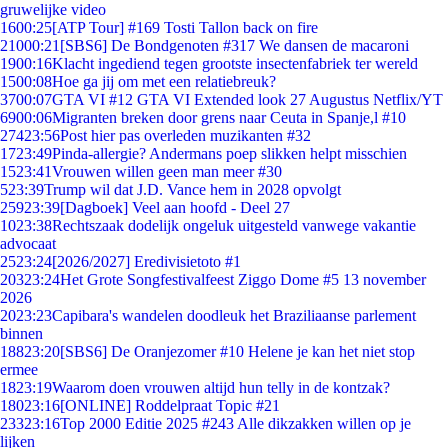
gruwelijke video
16
00:25
[ATP Tour] #169 Tosti Tallon back on fire
210
00:21
[SBS6] De Bondgenoten #317 We dansen de macaroni
19
00:16
Klacht ingediend tegen grootste insectenfabriek ter wereld
15
00:08
Hoe ga jij om met een relatiebreuk?
37
00:07
GTA VI #12 GTA VI Extended look 27 Augustus Netflix/YT
69
00:06
Migranten breken door grens naar Ceuta in Spanje,l #10
274
23:56
Post hier pas overleden muzikanten #32
17
23:49
Pinda-allergie? Andermans poep slikken helpt misschien
15
23:41
Vrouwen willen geen man meer #30
5
23:39
Trump wil dat J.D. Vance hem in 2028 opvolgt
259
23:39
[Dagboek] Veel aan hoofd - Deel 27
10
23:38
Rechtszaak dodelijk ongeluk uitgesteld vanwege vakantie
advocaat
25
23:24
[2026/2027] Eredivisietoto #1
203
23:24
Het Grote Songfestivalfeest Ziggo Dome #5 13 november
2026
20
23:23
Capibara's wandelen doodleuk het Braziliaanse parlement
binnen
188
23:20
[SBS6] De Oranjezomer #10 Helene je kan het niet stop
ermee
18
23:19
Waarom doen vrouwen altijd hun telly in de kontzak?
180
23:16
[ONLINE] Roddelpraat Topic #21
233
23:16
Top 2000 Editie 2025 #243 Alle dikzakken willen op je
lijken