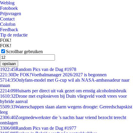
Weblog
Fotoboek
Prijsvragen
Contact
Colofon
Feedback
Tip de redactie
FOK!
FOK!
Scrollbar gebruiken
opslaan
19
22:45
Random Pics van de Dag #1978
2
21:30
De FOK!Voetbalmanager 2026/2027 is begonnen
57
14:35
Onlyfans-model met G-cup wil als NASA-ambassadeur naar
maan
22
14:09
Huisarts per direct uit vak gezet om ernstig alcoholmisbruik
16
10:32
Drone met explosieven bij Duits vliegveld voedt vrees voor
hybride aanval
55
09:33
Waterschappen slaan alarm wegens droogte: Gereedschapskist
leeg
23
06:40
Zorgmedewerkster die 's nachts haar vriend bezocht terecht
ontslagen
33
06/08
Random Pics van de Dag #1977