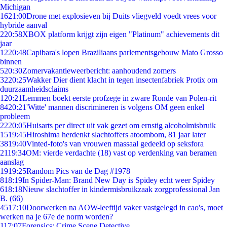
Michigan
16
21:00
Drone met explosieven bij Duits vliegveld voedt vrees voor
hybride aanval
2
20:58
XBOX platform krijgt zijn eigen "Platinum" achievements dit
jaar
12
20:48
Capibara's lopen Braziliaans parlementsgebouw Mato Grosso
binnen
5
20:30
Zomervakantieweerbericht: aanhoudend zomers
32
20:25
Wakker Dier dient klacht in tegen insectenfabriek Protix om
duurzaamheidsclaims
1
20:21
Lemmen boekt eerste profzege in zware Ronde van Polen-rit
84
20:21
'Witte' mannen discrimineren is volgens OM geen enkel
probleem
22
20:05
Huisarts per direct uit vak gezet om ernstig alcoholmisbruik
15
19:45
Hiroshima herdenkt slachtoffers atoombom, 81 jaar later
38
19:40
Vinted-foto's van vrouwen massaal gedeeld op seksfora
21
19:34
OM: vierde verdachte (18) vast op verdenking van beramen
aanslag
19
19:25
Random Pics van de Dag #1978
8
18:19
In Spider-Man: Brand New Day is Spidey echt weer Spidey
6
18:18
Nieuw slachtoffer in kindermisbruikzaak zorgprofessional Jan
B. (66)
45
17:10
Doorwerken na AOW-leeftijd vaker vastgelegd in cao's, moet
werken na je 67e de norm worden?
1
17:07
Forensics: Crime Scene Detective