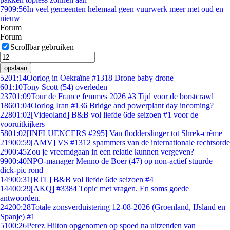
79
09:56
In veel gemeenten helemaal geen vuurwerk meer met oud en
nieuw
Forum
Forum
Scrollbar gebruiken
opslaan
52
01:14
Oorlog in Oekraïne #1318 Drone baby drone
6
01:10
Tony Scott (54) overleden
237
01:09
Tour de France femmes 2026 #3 Tijd voor de borstcrawl
186
01:04
Oorlog Iran #136 Bridge and powerplant day incoming?
228
01:02
[Videoland] B&B vol liefde 6de seizoen #1 voor de
vooruitkijkers
58
01:02
[INFLUENCERS #295] Van flodderslinger tot Shrek-crème
219
00:59
[AMV] VS #1312 spammers van de internationale rechtsorde
29
00:45
Zou je vreemdgaan in een relatie kunnen vergeven?
99
00:40
NPO-manager Menno de Boer (47) op non-actief stuurde
dick-pic rond
149
00:31
[RTL] B&B vol liefde 6de seizoen #4
144
00:29
[AKQ] #3384 Topic met vragen. En soms goede
antwoorden.
242
00:28
Totale zonsverduistering 12-08-2026 (Groenland, IJsland en
Spanje) #1
51
00:26
Perez Hilton opgenomen op spoed na uitzenden van