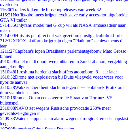
overleden
1
16:00
Trailers kijken: de bioscoopreleases van week 32
4
15:21
Netflix-abonnees krijgen exclusieve early access tot uitgebreide
GTA VI trailer
57
14:35
Onlyfans-model met G-cup wil als NASA-ambassadeur naar
maan
22
14:09
Huisarts per direct uit vak gezet om ernstig alcoholmisbruik
2
12:12
XBOX platform krijgt zijn eigen "Platinum" achievements dit
jaar
12
11:27
Capibara's lopen Braziliaans parlementsgebouw Mato Grosso
binnen
49
10:59
Israël meldt dood twee militairen in Zuid-Libanon, vergelding
aangekondigd
15
10:48
Hiroshima herdenkt slachtoffers atoombom, 81 jaar later
16
10:32
Drone met explosieven bij Duits vliegveld voedt vrees voor
hybride aanval
32
10:28
Wakker Dier dient klacht in tegen insectenfabriek Protix om
duurzaamheidsclaims
22
10:16
Iran en Oman eens over route Straat van Hormuz, VS
buitenspel
25
10:08
NAVO zet wegens Russische provocatie 250% meer
gevechtsvliegtuigen in
55
09:33
Waterschappen slaan alarm wegens droogte: Gereedschapskist
leeg
1
07:00
Forensics: Crime Scene Detective