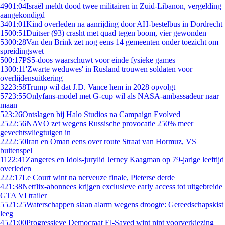
49
01:04
Israël meldt dood twee militairen in Zuid-Libanon, vergelding
aangekondigd
34
01:01
Kind overleden na aanrijding door AH-bestelbus in Dordrecht
15
00:51
Duitser (93) crasht met quad tegen boom, vier gewonden
53
00:28
Van den Brink zet nog eens 14 gemeenten onder toezicht om
spreidingswet
5
00:17
PS5-doos waarschuwt voor einde fysieke games
13
00:11
'Zwarte weduwes' in Rusland trouwen soldaten voor
overlijdensuitkering
32
23:58
Trump wil dat J.D. Vance hem in 2028 opvolgt
57
23:55
Onlyfans-model met G-cup wil als NASA-ambassadeur naar
maan
5
23:26
Ontslagen bij Halo Studios na Campaign Evolved
25
22:56
NAVO zet wegens Russische provocatie 250% meer
gevechtsvliegtuigen in
22
22:50
Iran en Oman eens over route Straat van Hormuz, VS
buitenspel
11
22:41
Zangeres en Idols-jurylid Jerney Kaagman op 79-jarige leeftijd
overleden
2
22:17
Le Court wint na nerveuze finale, Pieterse derde
4
21:38
Netflix-abonnees krijgen exclusieve early access tot uitgebreide
GTA VI trailer
55
21:25
Waterschappen slaan alarm wegens droogte: Gereedschapskist
leeg
45
21:00
Progressieve Democraat El-Sayed wint nipt voorverkiezing