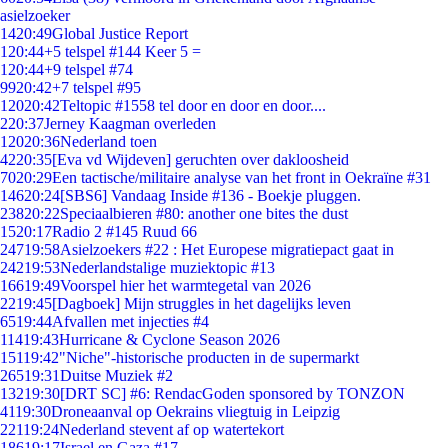
asielzoeker
14
20:49
Global Justice Report
1
20:44
+5 telspel #144 Keer 5 =
1
20:44
+9 telspel #74
99
20:42
+7 telspel #95
120
20:42
Teltopic #1558 tel door en door en door....
2
20:37
Jerney Kaagman overleden
120
20:36
Nederland toen
42
20:35
[Eva vd Wijdeven] geruchten over dakloosheid
70
20:29
Een tactische/militaire analyse van het front in Oekraïne #31
146
20:24
[SBS6] Vandaag Inside #136 - Boekje pluggen.
238
20:22
Speciaalbieren #80: another one bites the dust
15
20:17
Radio 2 #145 Ruud 66
247
19:58
Asielzoekers #22 : Het Europese migratiepact gaat in
242
19:53
Nederlandstalige muziektopic #13
166
19:49
Voorspel hier het warmtegetal van 2026
22
19:45
[Dagboek] Mijn struggles in het dagelijks leven
65
19:44
Afvallen met injecties #4
114
19:43
Hurricane & Cyclone Season 2026
151
19:42
"Niche"-historische producten in de supermarkt
265
19:31
Duitse Muziek #2
132
19:30
[DRT SC] #6: RendacGoden sponsored by TONZON
41
19:30
Droneaanval op Oekrains vliegtuig in Leipzig
221
19:24
Nederland stevent af op watertekort
186
19:17
Israel en Gaza #17