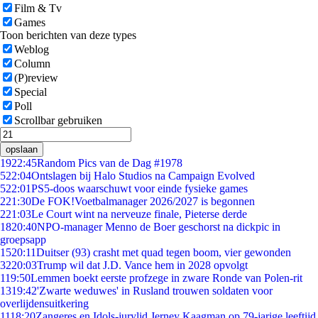
Film & Tv
Games
Toon berichten van deze types
Weblog
Column
(P)review
Special
Poll
Scrollbar gebruiken
opslaan
19
22:45
Random Pics van de Dag #1978
5
22:04
Ontslagen bij Halo Studios na Campaign Evolved
5
22:01
PS5-doos waarschuwt voor einde fysieke games
2
21:30
De FOK!Voetbalmanager 2026/2027 is begonnen
2
21:03
Le Court wint na nerveuze finale, Pieterse derde
18
20:40
NPO-manager Menno de Boer geschorst na dickpic in
groepsapp
15
20:11
Duitser (93) crasht met quad tegen boom, vier gewonden
32
20:03
Trump wil dat J.D. Vance hem in 2028 opvolgt
1
19:50
Lemmen boekt eerste profzege in zware Ronde van Polen-rit
13
19:42
'Zwarte weduwes' in Rusland trouwen soldaten voor
overlijdensuitkering
11
18:20
Zangeres en Idols-jurylid Jerney Kaagman op 79-jarige leeftijd