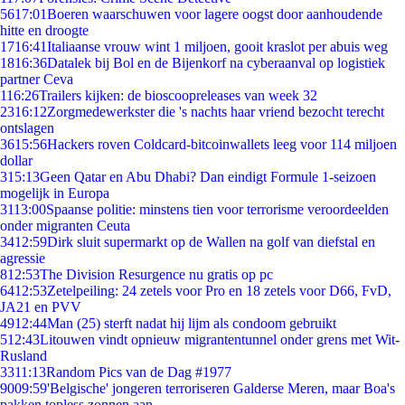
56
17:01
Boeren waarschuwen voor lagere oogst door aanhoudende
hitte en droogte
17
16:41
Italiaanse vrouw wint 1 miljoen, gooit kraslot per abuis weg
18
16:36
Datalek bij Bol en de Bijenkorf na cyberaanval op logistiek
partner Ceva
1
16:26
Trailers kijken: de bioscoopreleases van week 32
23
16:12
Zorgmedewerkster die 's nachts haar vriend bezocht terecht
ontslagen
36
15:56
Hackers roven Coldcard-bitcoinwallets leeg voor 114 miljoen
dollar
3
15:13
Geen Qatar en Abu Dhabi? Dan eindigt Formule 1-seizoen
mogelijk in Europa
31
13:00
Spaanse politie: minstens tien voor terrorisme veroordeelden
onder migranten Ceuta
34
12:59
Dirk sluit supermarkt op de Wallen na golf van diefstal en
agressie
8
12:53
The Division Resurgence nu gratis op pc
64
12:53
Zetelpeiling: 24 zetels voor Pro en 18 zetels voor D66, FvD,
JA21 en PVV
49
12:44
Man (25) sterft nadat hij lijm als condoom gebruikt
5
12:43
Litouwen vindt opnieuw migrantentunnel onder grens met Wit-
Rusland
33
11:13
Random Pics van de Dag #1977
90
09:59
'Belgische' jongeren terroriseren Galderse Meren, maar Boa's
pakken topless zonnen aan