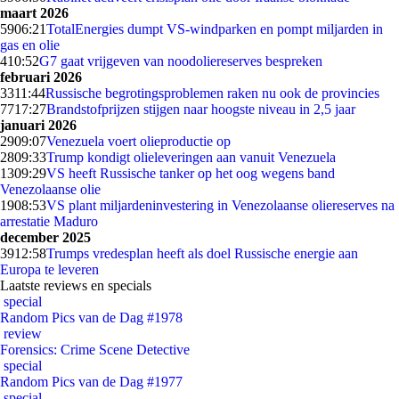
maart 2026
59
06:21
TotalEnergies dumpt VS-windparken en pompt miljarden in
gas en olie
4
10:52
G7 gaat vrijgeven van noodoliereserves bespreken
februari 2026
33
11:44
Russische begrotingsproblemen raken nu ook de provincies
77
17:27
Brandstofprijzen stijgen naar hoogste niveau in 2,5 jaar
januari 2026
29
09:07
Venezuela voert olieproductie op
28
09:33
Trump kondigt olieleveringen aan vanuit Venezuela
13
09:29
VS heeft Russische tanker op het oog wegens band
Venezolaanse olie
19
08:53
VS plant miljardeninvestering in Venezolaanse oliereserves na
arrestatie Maduro
december 2025
39
12:58
Trumps vredesplan heeft als doel Russische energie aan
Europa te leveren
Laatste reviews en specials
special
Random Pics van de Dag #1978
review
Forensics: Crime Scene Detective
special
Random Pics van de Dag #1977
special