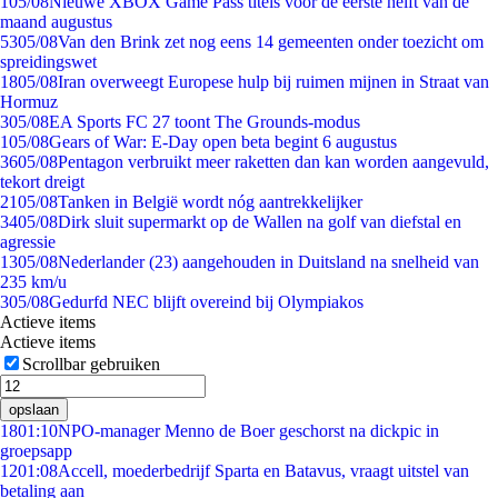
1
05/08
Nieuwe XBOX Game Pass titels voor de eerste helft van de
maand augustus
53
05/08
Van den Brink zet nog eens 14 gemeenten onder toezicht om
spreidingswet
18
05/08
Iran overweegt Europese hulp bij ruimen mijnen in Straat van
Hormuz
3
05/08
EA Sports FC 27 toont The Grounds-modus
1
05/08
Gears of War: E-Day open beta begint 6 augustus
36
05/08
Pentagon verbruikt meer raketten dan kan worden aangevuld,
tekort dreigt
21
05/08
Tanken in België wordt nóg aantrekkelijker
34
05/08
Dirk sluit supermarkt op de Wallen na golf van diefstal en
agressie
13
05/08
Nederlander (23) aangehouden in Duitsland na snelheid van
235 km/u
3
05/08
Gedurfd NEC blijft overeind bij Olympiakos
Actieve items
Actieve items
Scrollbar gebruiken
opslaan
18
01:10
NPO-manager Menno de Boer geschorst na dickpic in
groepsapp
12
01:08
Accell, moederbedrijf Sparta en Batavus, vraagt uitstel van
betaling aan