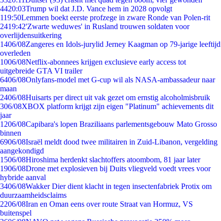
44
20:03
Trump wil dat J.D. Vance hem in 2028 opvolgt
1
19:50
Lemmen boekt eerste profzege in zware Ronde van Polen-rit
24
19:42
'Zwarte weduwes' in Rusland trouwen soldaten voor
overlijdensuitkering
14
06/08
Zangeres en Idols-jurylid Jerney Kaagman op 79-jarige leeftijd
overleden
10
06/08
Netflix-abonnees krijgen exclusieve early access tot
uitgebreide GTA VI trailer
64
06/08
Onlyfans-model met G-cup wil als NASA-ambassadeur naar
maan
24
06/08
Huisarts per direct uit vak gezet om ernstig alcoholmisbruik
3
06/08
XBOX platform krijgt zijn eigen "Platinum" achievements dit
jaar
12
06/08
Capibara's lopen Braziliaans parlementsgebouw Mato Grosso
binnen
69
06/08
Israël meldt dood twee militairen in Zuid-Libanon, vergelding
aangekondigd
15
06/08
Hiroshima herdenkt slachtoffers atoombom, 81 jaar later
19
06/08
Drone met explosieven bij Duits vliegveld voedt vrees voor
hybride aanval
34
06/08
Wakker Dier dient klacht in tegen insectenfabriek Protix om
duurzaamheidsclaims
22
06/08
Iran en Oman eens over route Straat van Hormuz, VS
buitenspel