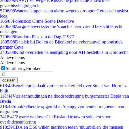
26
06/08
NAVO zet wegens Russische provocatie 250% meer
gevechtsvliegtuigen in
57
06/08
Waterschappen slaan alarm wegens droogte: Gereedschapskist
leeg
1
06/08
Forensics: Crime Scene Detective
23
06/08
Zorgmedewerkster die 's nachts haar vriend bezocht terecht
ontslagen
37
06/08
Random Pics van de Dag #1977
18
05/08
Datalek bij Bol en de Bijenkorf na cyberaanval op logistiek
partner Ceva
34
05/08
Kind overleden na aanrijding door AH-bestelbus in Dordrecht
Actieve items
Actieve items
Scrollbar gebruiken
opslaan
6
18:48
Benzineprijs daalt verder, onzekerheid over Straat van Hormuz
blijft
1
18:44
Vier aanhoudingen na doodsbedreiging burgemeester Depla van
Breda
2
18:43
Smokkelbende opgerold in Spanje, verdienden miljoenen aan
migranten
24
18:41
'Zwarte weduwes' in Rusland trouwen soldaten voor
overlijdensuitkering
9
18:39
CDA en D66 willen ingrijpen tegen 'gluurbrillen' die mensen