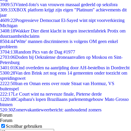
39
09:53
Vinted-foto's van vrouwen massaal gedeeld op seksfora
3
09:33
XBOX platform krijgt zijn eigen "Platinum" achievements dit
jaar
46
09:22
Progressieve Democraat El-Sayed wint nipt voorverkiezing
Michigan
34
08:18
Wakker Dier dient klacht in tegen insectenfabriek Protix om
duurzaamheidsclaims
85
04:44
'Witte' mannen discrimineren is volgens OM geen enkel
probleem
37
04:13
Random Pics van de Dag #1977
27
03:06
Doden bij Oekraïense droneaanvallen op Moskou en Sint-
Petersburg
34
01:01
Kind overleden na aanrijding door AH-bestelbus in Dordrecht
53
00:28
Van den Brink zet nog eens 14 gemeenten onder toezicht om
spreidingswet
22
22:50
Iran en Oman eens over route Straat van Hormuz, VS
buitenspel
2
22:17
Le Court wint na nerveuze finale, Pieterse derde
12
20:48
Capibara's lopen Braziliaans parlementsgebouw Mato Grosso
binnen
5
20:30
Zomervakantieweerbericht: aanhoudend zomers
Forum
Forum
Scrollbar gebruiken