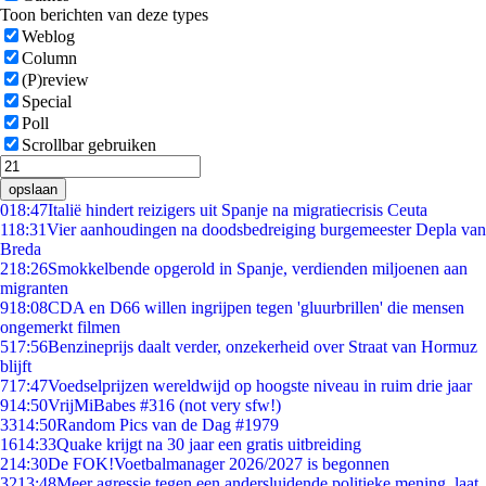
Toon berichten van deze types
Weblog
Column
(P)review
Special
Poll
Scrollbar gebruiken
opslaan
0
18:47
Italië hindert reizigers uit Spanje na migratiecrisis Ceuta
1
18:31
Vier aanhoudingen na doodsbedreiging burgemeester Depla van
Breda
2
18:26
Smokkelbende opgerold in Spanje, verdienden miljoenen aan
migranten
9
18:08
CDA en D66 willen ingrijpen tegen 'gluurbrillen' die mensen
ongemerkt filmen
5
17:56
Benzineprijs daalt verder, onzekerheid over Straat van Hormuz
blijft
7
17:47
Voedselprijzen wereldwijd op hoogste niveau in ruim drie jaar
9
14:50
VrijMiBabes #316 (not very sfw!)
33
14:50
Random Pics van de Dag #1979
16
14:33
Quake krijgt na 30 jaar een gratis uitbreiding
2
14:30
De FOK!Voetbalmanager 2026/2027 is begonnen
32
13:48
Meer agressie tegen een andersluidende politieke mening, laat