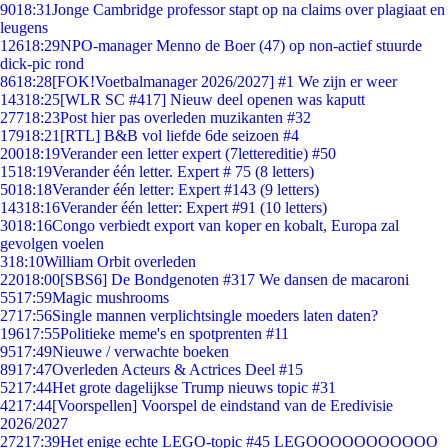
90
18:31
Jonge Cambridge professor stapt op na claims over plagiaat en
leugens
126
18:29
NPO-manager Menno de Boer (47) op non-actief stuurde
dick-pic rond
86
18:28
[FOK!Voetbalmanager 2026/2027] #1 We zijn er weer
143
18:25
[WLR SC #417] Nieuw deel openen was kaputt
277
18:23
Post hier pas overleden muzikanten #32
179
18:21
[RTL] B&B vol liefde 6de seizoen #4
200
18:19
Verander een letter expert (7lettereditie) #50
15
18:19
Verander één letter. Expert # 75 (8 letters)
50
18:18
Verander één letter: Expert #143 (9 letters)
143
18:16
Verander één letter: Expert #91 (10 letters)
30
18:16
Congo verbiedt export van koper en kobalt, Europa zal
gevolgen voelen
3
18:10
William Orbit overleden
220
18:00
[SBS6] De Bondgenoten #317 We dansen de macaroni
55
17:59
Magic mushrooms
27
17:56
Single mannen verplichtsingle moeders laten daten?
196
17:55
Politieke meme's en spotprenten #11
95
17:49
Nieuwe / verwachte boeken
89
17:47
Overleden Acteurs & Actrices Deel #15
52
17:44
Het grote dagelijkse Trump nieuws topic #31
42
17:44
[Voorspellen] Voorspel de eindstand van de Eredivisie
2026/2027
272
17:39
Het enige echte LEGO-topic #45 LEGOOOOOOOOOOO