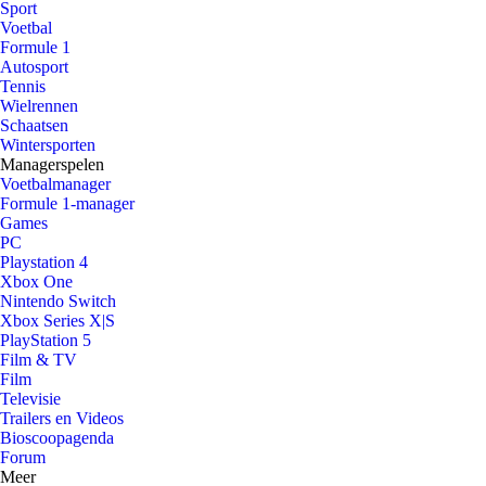
Sport
Voetbal
Formule 1
Autosport
Tennis
Wielrennen
Schaatsen
Wintersporten
Managerspelen
Voetbalmanager
Formule 1-manager
Games
PC
Playstation 4
Xbox One
Nintendo Switch
Xbox Series X|S
PlayStation 5
Film & TV
Film
Televisie
Trailers en Videos
Bioscoopagenda
Forum
Meer