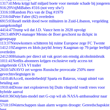
13
17:41
Meta krijgt half miljard boete voor mentale schade bij jongeren
9
16:29
VrijMiBabes #316 (not very sfw!)
33
16:10
Random Pics van de Dag #1979
23
16:04
Peter Faber (82) overleden
69
15:03
Israël meldt dood twee militairen in Zuid-Libanon, vergelding
aangekondigd
44
14:47
Trump wil dat J.D. Vance hem in 2028 opvolgt
29
13:48
NPO-manager Menno de Boer geschorst na dickpic in
groepsapp
1
13:37
Nieuwkomers schitteren bij ruime Europese zege FC Twente
14
12:19
Zangeres en Idols-jurylid Jerney Kaagman op 79-jarige leeftijd
overleden
24
12:00
Huisarts per direct uit vak gezet om ernstig alcoholmisbruik
10
11:41
Netflix-abonnees krijgen exclusieve early access tot
uitgebreide GTA VI trailer
26
10:54
NAVO zet wegens Russische provocatie 250% meer
gevechtsvliegtuigen in
14
10:46
Accell, moederbedrijf Sparta en Batavus, vraagt uitstel van
betaling aan
19
10:44
Drone met explosieven bij Duits vliegveld voedt vrees voor
hybride aanval
64
10:36
Onlyfans-model met G-cup wil als NASA-ambassadeur naar
maan
57
10:16
Waterschappen slaan alarm wegens droogte: Gereedschapskist
leeg