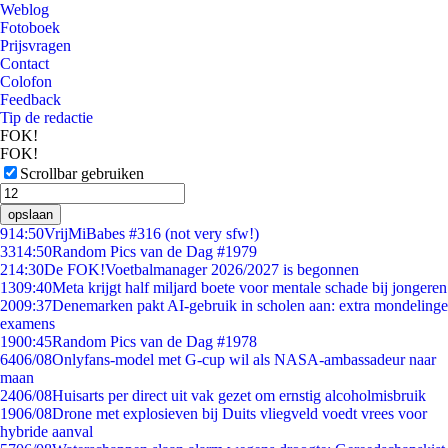
Weblog
Fotoboek
Prijsvragen
Contact
Colofon
Feedback
Tip de redactie
FOK!
FOK!
Scrollbar gebruiken
opslaan
9
14:50
VrijMiBabes #316 (not very sfw!)
33
14:50
Random Pics van de Dag #1979
2
14:30
De FOK!Voetbalmanager 2026/2027 is begonnen
13
09:40
Meta krijgt half miljard boete voor mentale schade bij jongeren
20
09:37
Denemarken pakt AI-gebruik in scholen aan: extra mondelinge
examens
19
00:45
Random Pics van de Dag #1978
64
06/08
Onlyfans-model met G-cup wil als NASA-ambassadeur naar
maan
24
06/08
Huisarts per direct uit vak gezet om ernstig alcoholmisbruik
19
06/08
Drone met explosieven bij Duits vliegveld voedt vrees voor
hybride aanval