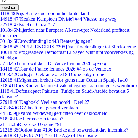
opslaan
11
18:48
Prijs Bar le duc rood in het buitenland
149
18:47
[Keuken Kampioen Divisie] #44 Vitesse mag weg
225
18:47
Israel en Gaza #17
10
18:46
Miljarden naar Europese AI-start-ups: Nederland profiteert
flink mee
30
18:46
[Crowdfunding] #443 Rentestijgingen?
236
18:45
[INFLUENCERS #295] Van flodderslinger tot Shrek-crème
106
18:45
Progressieve Democraat El-Sayed wint nipt voorverkiezing
Michigan
37
18:45
Trump wil dat J.D. Vance hem in 2028 opvolgt
184
18:42
Tour de France femmes 2026 #4 op de Ventoux
99
18:42
Oorlog in Oekraïne #1318 Drone baby drone
120
18:41
Migranten breken door grens naar Ceuta in Spanje,l #10
3
18:41
Dries Roelvink spreekt vakantieganger aan om gele zwembroek
11
18:41
Defensiepact Pakistan, Turkije en Saudi-Arabië bevat art.5
clausule?
279
18:40
[Dagboek] Veel aan hoofd - Deel 27
43
18:40
GGZ heeft mij gezond verklaard.
44
18:39
[Eva vd Wijdeven] geruchten over dakloosheid
5
18:38
Hoe hiermee om te gaan?
211
18:35
Russia vs Ukraine #91
212
18:35
Oorlog Iran #136 Bridge and powerplant day incoming?
256
18:31
[UFO/UAP] #16 The Age of Disclosure