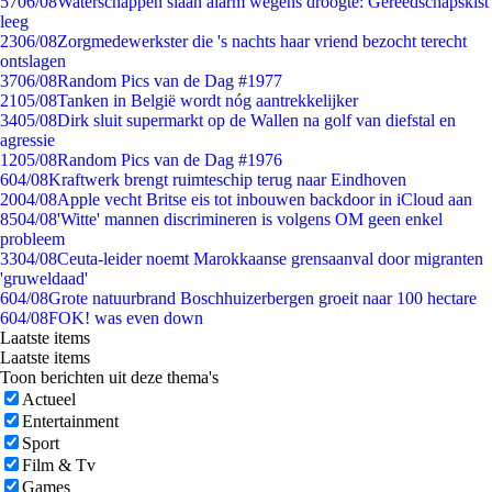
57
06/08
Waterschappen slaan alarm wegens droogte: Gereedschapskist
leeg
23
06/08
Zorgmedewerkster die 's nachts haar vriend bezocht terecht
ontslagen
37
06/08
Random Pics van de Dag #1977
21
05/08
Tanken in België wordt nóg aantrekkelijker
34
05/08
Dirk sluit supermarkt op de Wallen na golf van diefstal en
agressie
12
05/08
Random Pics van de Dag #1976
6
04/08
Kraftwerk brengt ruimteschip terug naar Eindhoven
20
04/08
Apple vecht Britse eis tot inbouwen backdoor in iCloud aan
85
04/08
'Witte' mannen discrimineren is volgens OM geen enkel
probleem
33
04/08
Ceuta-leider noemt Marokkaanse grensaanval door migranten
'gruweldaad'
6
04/08
Grote natuurbrand Boschhuizerbergen groeit naar 100 hectare
6
04/08
FOK! was even down
Laatste items
Laatste items
Toon berichten uit deze thema's
Actueel
Entertainment
Sport
Film & Tv
Games