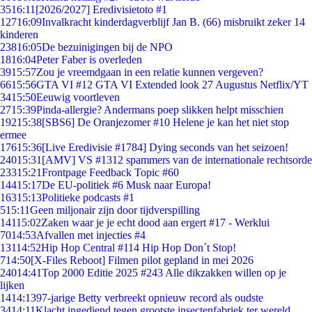
35
16:11
[2026/2027] Eredivisietoto #1
127
16:09
Invalkracht kinderdagverblijf Jan B. (66) misbruikt zeker 14
kinderen
238
16:05
De bezuinigingen bij de NPO
18
16:04
Peter Faber is overleden
39
15:57
Zou je vreemdgaan in een relatie kunnen vergeven?
66
15:56
GTA VI #12 GTA VI Extended look 27 Augustus Netflix/YT
34
15:50
Eeuwig voortleven
27
15:39
Pinda-allergie? Andermans poep slikken helpt misschien
192
15:38
[SBS6] De Oranjezomer #10 Helene je kan het niet stop
ermee
176
15:36
[Live Eredivisie #1784] Dying seconds van het seizoen!
240
15:31
[AMV] VS #1312 spammers van de internationale rechtsorde
233
15:21
Frontpage Feedback Topic #60
144
15:17
De EU-politiek #6 Musk naar Europa!
163
15:13
Politieke podcasts #1
5
15:11
Geen miljonair zijn door tijdverspilling
141
15:02
Zaken waar je je echt dood aan ergert #17 - Werklui
70
14:53
Afvallen met injecties #4
131
14:52
Hip Hop Central #114 Hip Hop Don´t Stop!
7
14:50
[X-Files Reboot] Filmen pilot gepland in mei 2026
240
14:41
Top 2000 Editie 2025 #243 Alle dikzakken willen op je
lijken
14
14:13
97-jarige Betty verbreekt opnieuw record als oudste
34
14:11
Klacht ingediend tegen grootste insectenfabriek ter wereld