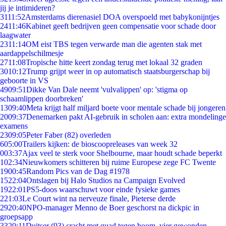
jij je intimideren?
31
11:52
Amsterdams dierenasiel DOA overspoeld met babykonijntjes
24
11:46
Kabinet geeft bedrijven geen compensatie voor schade door
laagwater
23
11:14
OM eist TBS tegen verwarde man die agenten stak met
aardappelschilmesje
27
11:08
Tropische hitte keert zondag terug met lokaal 32 graden
30
10:12
Trump grijpt weer in op automatisch staatsburgerschap bij
geboorte in VS
49
09:51
Dikke Van Dale neemt 'vulvalippen' op: 'stigma op
schaamlippen doorbreken'
13
09:40
Meta krijgt half miljard boete voor mentale schade bij jongeren
20
09:37
Denemarken pakt AI-gebruik in scholen aan: extra mondelinge
examens
23
09:05
Peter Faber (82) overleden
6
05:00
Trailers kijken: de bioscoopreleases van week 32
0
03:37
Ajax veel te sterk voor Shelbourne, maar houdt schade beperkt
1
02:34
Nieuwkomers schitteren bij ruime Europese zege FC Twente
19
00:45
Random Pics van de Dag #1978
15
22:04
Ontslagen bij Halo Studios na Campaign Evolved
19
22:01
PS5-doos waarschuwt voor einde fysieke games
2
21:03
Le Court wint na nerveuze finale, Pieterse derde
29
20:40
NPO-manager Menno de Boer geschorst na dickpic in
groepsapp
33
20:11
Duitser (93) crasht met quad tegen boom, vier gewonden