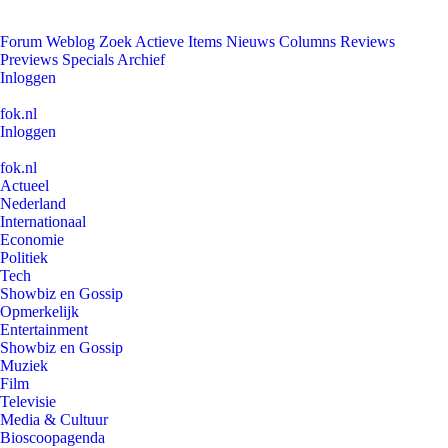
Forum
Weblog
Zoek
Actieve Items
Nieuws
Columns
Reviews
Previews
Specials
Archief
Inloggen
fok.nl
Inloggen
fok.nl
Actueel
Nederland
Internationaal
Economie
Politiek
Tech
Showbiz en Gossip
Opmerkelijk
Entertainment
Showbiz en Gossip
Muziek
Film
Televisie
Media & Cultuur
Bioscoopagenda