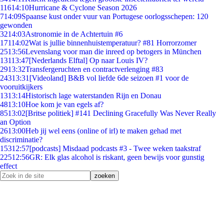
116
14:10
Hurricane & Cyclone Season 2026
7
14:09
Spaanse kust onder vuur van Portugese oorlogsschepen: 120
gewonden
32
14:03
Astronomie in de Achtertuin #6
171
14:02
Wat is jullie binnenhuistemperatuur? #81 Horrorzomer
25
13:56
Levenslang voor man die inreed op betogers in München
131
13:47
[Nederlands Elftal] Op naar Louis IV?
29
13:32
Transfergeruchten en contractverlenging #83
243
13:31
[Videoland] B&B vol liefde 6de seizoen #1 voor de
vooruitkijkers
13
13:14
Historisch lage waterstanden Rijn en Donau
48
13:10
Hoe kom je van egels af?
85
13:02
[Britse politiek] #141 Declining Gracefully Was Never Really
an Option
26
13:00
Heb jij wel eens (online of irl) te maken gehad met
discriminatie?
153
12:57
[podcasts] Misdaad podcasts #3 - Twee weken taakstraf
225
12:56
GR: Elk glas alcohol is riskant, geen bewijs voor gunstig
effect