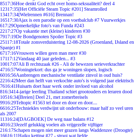
85
17:36
Hoe denkt God echt over homo-seksualiteit? deel 4
123
17:35
[Het Officiële Steam Topic #201] Steamrolled
134
17:34
[Wielrennen #616] Brennan!
165
17:30
Ajax is een parodie op een voetbalclub #7 Vuurwerkjes
6
17:29
Opmerkelijke foto's van Funda #243
22
17:27
Op vakantie met (kleine) kinderen #30
79
17:19
De Bondgenoten Spoiler Topic #3
251
17:18
Totale zonsverduistering 12-08-2026 (Groenland, IJsland en
Spanje) #1
67
17:16
Vrouwen willen geen man meer #30
171
17:12
Vandaag 40 jaar geleden... #3
100
17:07
Ali B rechtszaak #26 - Ali de bewezen serieverkrachter
47
16:57
Woningtekort: dus ga je woningen slopen, logisch
60
16:56
Aanbrengen mechanische ventilatie zinvol in oud huis?
22
16:42
Meer dan helft van verkochte auto's is volgend jaar elektrisch
76
16:41
Huisarts doet haar werk onder invloed van alcohol
8
16:34
14-jarige leerling Thailand schiet grootouders en leraren dood
105
16:34
[Breien] Deel 21, met zomerbreisels
99
16:29
Teltopic #1563 tel door en door en door....
66
16:25
Techniekles verdwijnt uit onderbouw: maar half zo veel uren
als 2007
113
16:24
[DAGBOEK] De weg naar balans #12
40
16:23
Jezelf gelukkig voelen als vrijgezelle vijftiger
2
16:17
Schapen mogen niet meer grazen langs Waddenzee (Droogte)
166
16:11
Haiku ketting #27 - strooi wat liefde