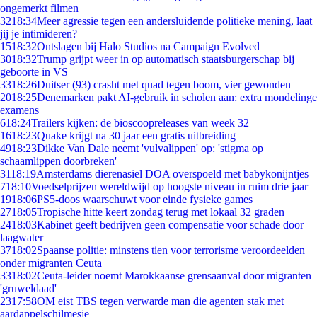
ongemerkt filmen
32
18:34
Meer agressie tegen een andersluidende politieke mening, laat
jij je intimideren?
15
18:32
Ontslagen bij Halo Studios na Campaign Evolved
30
18:32
Trump grijpt weer in op automatisch staatsburgerschap bij
geboorte in VS
33
18:26
Duitser (93) crasht met quad tegen boom, vier gewonden
20
18:25
Denemarken pakt AI-gebruik in scholen aan: extra mondelinge
examens
6
18:24
Trailers kijken: de bioscoopreleases van week 32
16
18:23
Quake krijgt na 30 jaar een gratis uitbreiding
49
18:23
Dikke Van Dale neemt 'vulvalippen' op: 'stigma op
schaamlippen doorbreken'
31
18:19
Amsterdams dierenasiel DOA overspoeld met babykonijntjes
7
18:10
Voedselprijzen wereldwijd op hoogste niveau in ruim drie jaar
19
18:06
PS5-doos waarschuwt voor einde fysieke games
27
18:05
Tropische hitte keert zondag terug met lokaal 32 graden
24
18:03
Kabinet geeft bedrijven geen compensatie voor schade door
laagwater
37
18:02
Spaanse politie: minstens tien voor terrorisme veroordeelden
onder migranten Ceuta
33
18:02
Ceuta-leider noemt Marokkaanse grensaanval door migranten
'gruweldaad'
23
17:58
OM eist TBS tegen verwarde man die agenten stak met
aardappelschilmesje