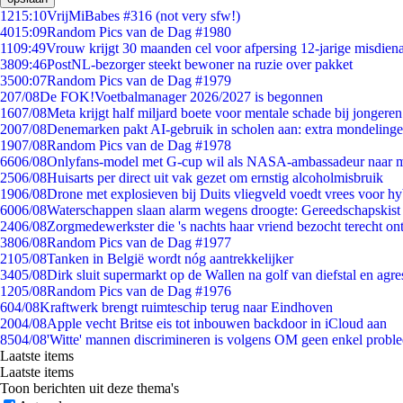
12
15:10
VrijMiBabes #316 (not very sfw!)
40
15:09
Random Pics van de Dag #1980
11
09:49
Vrouw krijgt 30 maanden cel voor afpersing 12-jarige misdiena
38
09:46
PostNL-bezorger steekt bewoner na ruzie over pakket
35
00:07
Random Pics van de Dag #1979
2
07/08
De FOK!Voetbalmanager 2026/2027 is begonnen
16
07/08
Meta krijgt half miljard boete voor mentale schade bij jongeren
20
07/08
Denemarken pakt AI-gebruik in scholen aan: extra mondeling
19
07/08
Random Pics van de Dag #1978
66
06/08
Onlyfans-model met G-cup wil als NASA-ambassadeur naar 
25
06/08
Huisarts per direct uit vak gezet om ernstig alcoholmisbruik
19
06/08
Drone met explosieven bij Duits vliegveld voedt vrees voor hy
60
06/08
Waterschappen slaan alarm wegens droogte: Gereedschapskist
24
06/08
Zorgmedewerkster die 's nachts haar vriend bezocht terecht on
38
06/08
Random Pics van de Dag #1977
21
05/08
Tanken in België wordt nóg aantrekkelijker
34
05/08
Dirk sluit supermarkt op de Wallen na golf van diefstal en agre
12
05/08
Random Pics van de Dag #1976
6
04/08
Kraftwerk brengt ruimteschip terug naar Eindhoven
20
04/08
Apple vecht Britse eis tot inbouwen backdoor in iCloud aan
85
04/08
'Witte' mannen discrimineren is volgens OM geen enkel probl
Laatste items
Laatste items
Toon berichten uit deze thema's