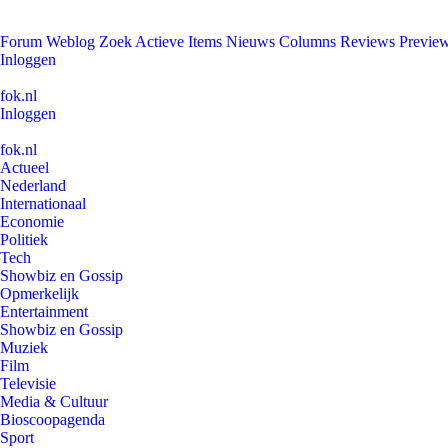
Forum
Weblog
Zoek
Actieve Items
Nieuws
Columns
Reviews
Previe
Inloggen
fok.nl
Inloggen
fok.nl
Actueel
Nederland
Internationaal
Economie
Politiek
Tech
Showbiz en Gossip
Opmerkelijk
Entertainment
Showbiz en Gossip
Muziek
Film
Televisie
Media & Cultuur
Bioscoopagenda
Sport