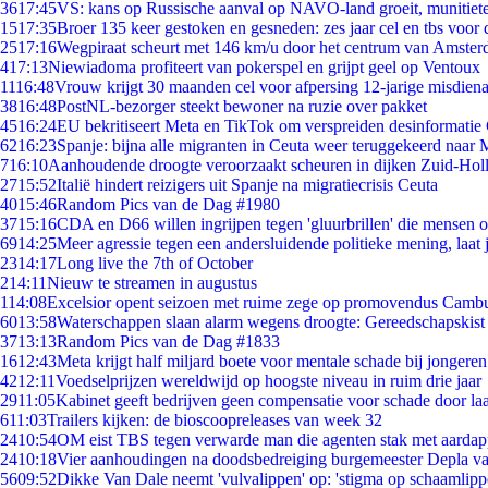
36
17:45
VS: kans op Russische aanval op NAVO-land groeit, munitiet
15
17:35
Broer 135 keer gestoken en gesneden: zes jaar cel en tbs voo
25
17:16
Wegpiraat scheurt met 146 km/u door het centrum van Amste
4
17:13
Niewiadoma profiteert van pokerspel en grijpt geel op Ventoux
11
16:48
Vrouw krijgt 30 maanden cel voor afpersing 12-jarige misdiena
38
16:48
PostNL-bezorger steekt bewoner na ruzie over pakket
45
16:24
EU bekritiseert Meta en TikTok om verspreiden desinformatie
62
16:23
Spanje: bijna alle migranten in Ceuta weer teruggekeerd naar
7
16:10
Aanhoudende droogte veroorzaakt scheuren in dijken Zuid-Hol
27
15:52
Italië hindert reizigers uit Spanje na migratiecrisis Ceuta
40
15:46
Random Pics van de Dag #1980
37
15:16
CDA en D66 willen ingrijpen tegen 'gluurbrillen' die mensen 
69
14:25
Meer agressie tegen een andersluidende politieke mening, laat j
23
14:17
Long live the 7th of October
2
14:11
Nieuw te streamen in augustus
1
14:08
Excelsior opent seizoen met ruime zege op promovendus Camb
60
13:58
Waterschappen slaan alarm wegens droogte: Gereedschapskist
37
13:13
Random Pics van de Dag #1833
16
12:43
Meta krijgt half miljard boete voor mentale schade bij jongeren
42
12:11
Voedselprijzen wereldwijd op hoogste niveau in ruim drie jaar
29
11:05
Kabinet geeft bedrijven geen compensatie voor schade door la
6
11:03
Trailers kijken: de bioscoopreleases van week 32
24
10:54
OM eist TBS tegen verwarde man die agenten stak met aardap
24
10:18
Vier aanhoudingen na doodsbedreiging burgemeester Depla v
56
09:52
Dikke Van Dale neemt 'vulvalippen' op: 'stigma op schaamlip