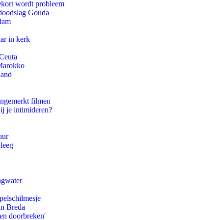
ekort wordt probleem
r doodslag Gouda
rdam
ar in kerk
 Ceuta
 Marokko
land
ongemerkt filmen
ij je intimideren?
uur
 leeg
agwater
pelschilmesje
an Breda
pen doorbreken'