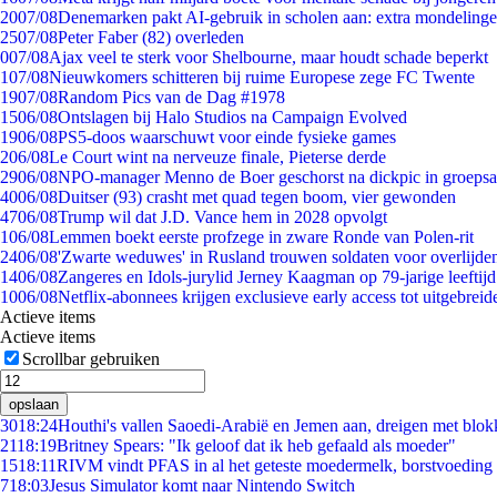
20
07/08
Denemarken pakt AI-gebruik in scholen aan: extra mondeling
25
07/08
Peter Faber (82) overleden
0
07/08
Ajax veel te sterk voor Shelbourne, maar houdt schade beperkt
1
07/08
Nieuwkomers schitteren bij ruime Europese zege FC Twente
19
07/08
Random Pics van de Dag #1978
15
06/08
Ontslagen bij Halo Studios na Campaign Evolved
19
06/08
PS5-doos waarschuwt voor einde fysieke games
2
06/08
Le Court wint na nerveuze finale, Pieterse derde
29
06/08
NPO-manager Menno de Boer geschorst na dickpic in groeps
40
06/08
Duitser (93) crasht met quad tegen boom, vier gewonden
47
06/08
Trump wil dat J.D. Vance hem in 2028 opvolgt
1
06/08
Lemmen boekt eerste profzege in zware Ronde van Polen-rit
24
06/08
'Zwarte weduwes' in Rusland trouwen soldaten voor overlijden
14
06/08
Zangeres en Idols-jurylid Jerney Kaagman op 79-jarige leeftij
10
06/08
Netflix-abonnees krijgen exclusieve early access tot uitgebreid
Actieve items
Actieve items
Scrollbar gebruiken
opslaan
30
18:24
Houthi's vallen Saoedi-Arabië en Jemen aan, dreigen met blok
21
18:19
Britney Spears: "Ik geloof dat ik heb gefaald als moeder"
15
18:11
RIVM vindt PFAS in al het geteste moedermelk, borstvoeding b
7
18:03
Jesus Simulator komt naar Nintendo Switch