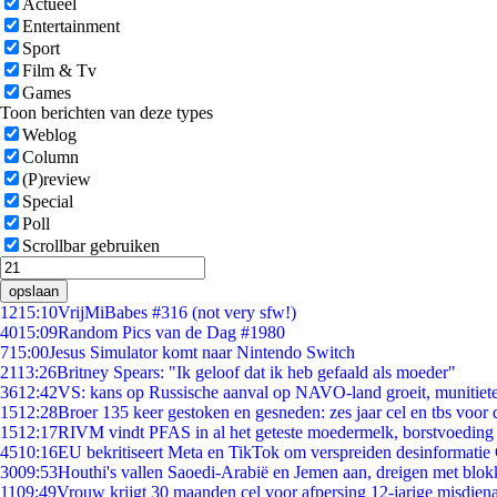
Actueel
Entertainment
Sport
Film & Tv
Games
Toon berichten van deze types
Weblog
Column
(P)review
Special
Poll
Scrollbar gebruiken
opslaan
12
15:10
VrijMiBabes #316 (not very sfw!)
40
15:09
Random Pics van de Dag #1980
7
15:00
Jesus Simulator komt naar Nintendo Switch
21
13:26
Britney Spears: "Ik geloof dat ik heb gefaald als moeder"
36
12:42
VS: kans op Russische aanval op NAVO-land groeit, munitiet
15
12:28
Broer 135 keer gestoken en gesneden: zes jaar cel en tbs voo
15
12:17
RIVM vindt PFAS in al het geteste moedermelk, borstvoeding b
45
10:16
EU bekritiseert Meta en TikTok om verspreiden desinformatie
30
09:53
Houthi's vallen Saoedi-Arabië en Jemen aan, dreigen met blok
11
09:49
Vrouw krijgt 30 maanden cel voor afpersing 12-jarige misdiena