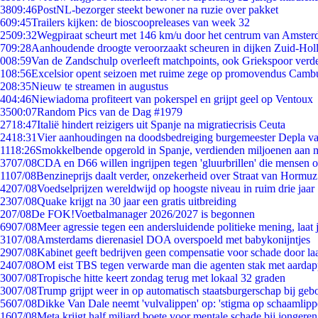
38
09:46
PostNL-bezorger steekt bewoner na ruzie over pakket
6
09:45
Trailers kijken: de bioscoopreleases van week 32
25
09:32
Wegpiraat scheurt met 146 km/u door het centrum van Amste
7
09:28
Aanhoudende droogte veroorzaakt scheuren in dijken Zuid-Hol
0
08:59
Van de Zandschulp overleeft matchpoints, ook Griekspoor verde
1
08:56
Excelsior opent seizoen met ruime zege op promovendus Camb
2
08:35
Nieuw te streamen in augustus
4
04:46
Niewiadoma profiteert van pokerspel en grijpt geel op Ventoux
35
00:07
Random Pics van de Dag #1979
27
18:47
Italië hindert reizigers uit Spanje na migratiecrisis Ceuta
24
18:31
Vier aanhoudingen na doodsbedreiging burgemeester Depla v
11
18:26
Smokkelbende opgerold in Spanje, verdienden miljoenen aan 
37
07/08
CDA en D66 willen ingrijpen tegen 'gluurbrillen' die mensen 
11
07/08
Benzineprijs daalt verder, onzekerheid over Straat van Hormuz 
42
07/08
Voedselprijzen wereldwijd op hoogste niveau in ruim drie jaar
23
07/08
Quake krijgt na 30 jaar een gratis uitbreiding
2
07/08
De FOK!Voetbalmanager 2026/2027 is begonnen
69
07/08
Meer agressie tegen een andersluidende politieke mening, laat j
31
07/08
Amsterdams dierenasiel DOA overspoeld met babykonijntjes
29
07/08
Kabinet geeft bedrijven geen compensatie voor schade door la
24
07/08
OM eist TBS tegen verwarde man die agenten stak met aardap
30
07/08
Tropische hitte keert zondag terug met lokaal 32 graden
30
07/08
Trump grijpt weer in op automatisch staatsburgerschap bij geb
56
07/08
Dikke Van Dale neemt 'vulvalippen' op: 'stigma op schaamlip
16
07/08
Meta krijgt half miljard boete voor mentale schade bij jongeren