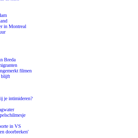
rdam
land
r in Montreal
uur
an Breda
migranten
ongemerkt filmen
blijft
ij je intimideren?
agwater
pelschilmesje
oorte in VS
pen doorbreken'