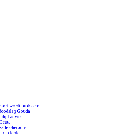
ekort wordt probleem
r doodslag Gouda
lijft advies
 Ceuta
kade olieroute
ar in kerk