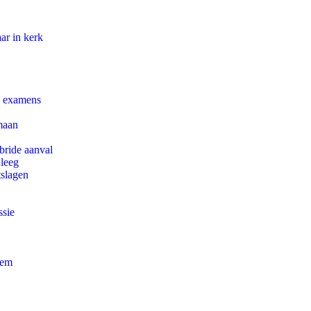
ar in kerk
e examens
maan
bride aanval
 leeg
tslagen
ssie
eem