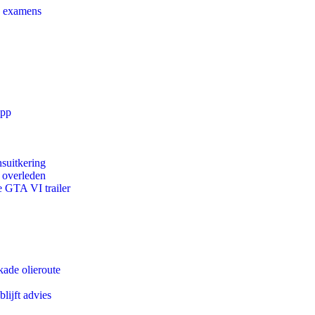
e examens
app
suitkering
d overleden
e GTA VI trailer
kade olieroute
lijft advies