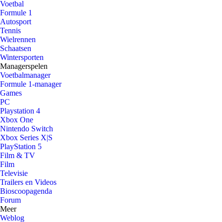
Voetbal
Formule 1
Autosport
Tennis
Wielrennen
Schaatsen
Wintersporten
Managerspelen
Voetbalmanager
Formule 1-manager
Games
PC
Playstation 4
Xbox One
Nintendo Switch
Xbox Series X|S
PlayStation 5
Film & TV
Film
Televisie
Trailers en Videos
Bioscoopagenda
Forum
Meer
Weblog