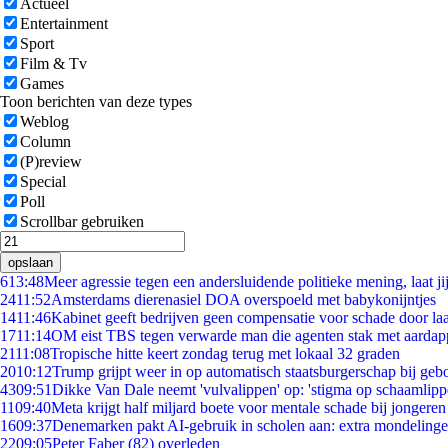
Actueel
Entertainment
Sport
Film & Tv
Games
Toon berichten van deze types
Weblog
Column
(P)review
Special
Poll
Scrollbar gebruiken
opslaan
6
13:48
Meer agressie tegen een andersluidende politieke mening, laat jij
24
11:52
Amsterdams dierenasiel DOA overspoeld met babykonijntjes
14
11:46
Kabinet geeft bedrijven geen compensatie voor schade door la
17
11:14
OM eist TBS tegen verwarde man die agenten stak met aardap
21
11:08
Tropische hitte keert zondag terug met lokaal 32 graden
20
10:12
Trump grijpt weer in op automatisch staatsburgerschap bij geb
43
09:51
Dikke Van Dale neemt 'vulvalippen' op: 'stigma op schaamlip
11
09:40
Meta krijgt half miljard boete voor mentale schade bij jongeren
16
09:37
Denemarken pakt AI-gebruik in scholen aan: extra mondeling
22
09:05
Peter Faber (82) overleden