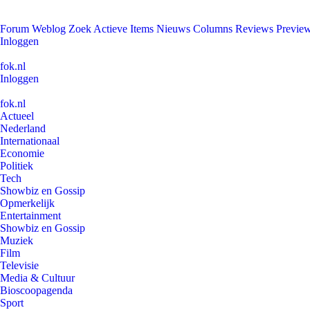
Forum
Weblog
Zoek
Actieve Items
Nieuws
Columns
Reviews
Previe
Inloggen
fok.nl
Inloggen
fok.nl
Actueel
Nederland
Internationaal
Economie
Politiek
Tech
Showbiz en Gossip
Opmerkelijk
Entertainment
Showbiz en Gossip
Muziek
Film
Televisie
Media & Cultuur
Bioscoopagenda
Sport