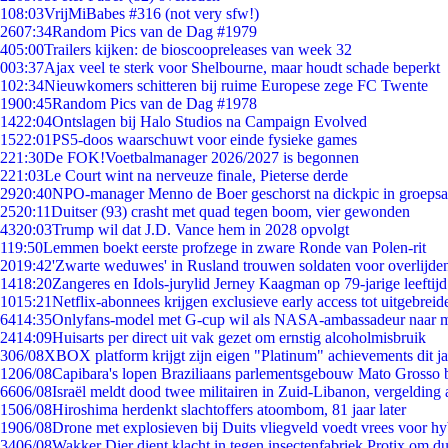
1
08:03
VrijMiBabes #316 (not very sfw!)
26
07:34
Random Pics van de Dag #1979
4
05:00
Trailers kijken: de bioscoopreleases van week 32
0
03:37
Ajax veel te sterk voor Shelbourne, maar houdt schade beperkt
1
02:34
Nieuwkomers schitteren bij ruime Europese zege FC Twente
19
00:45
Random Pics van de Dag #1978
14
22:04
Ontslagen bij Halo Studios na Campaign Evolved
15
22:01
PS5-doos waarschuwt voor einde fysieke games
2
21:30
De FOK!Voetbalmanager 2026/2027 is begonnen
2
21:03
Le Court wint na nerveuze finale, Pieterse derde
29
20:40
NPO-manager Menno de Boer geschorst na dickpic in groeps
25
20:11
Duitser (93) crasht met quad tegen boom, vier gewonden
43
20:03
Trump wil dat J.D. Vance hem in 2028 opvolgt
1
19:50
Lemmen boekt eerste profzege in zware Ronde van Polen-rit
20
19:42
'Zwarte weduwes' in Rusland trouwen soldaten voor overlijden
14
18:20
Zangeres en Idols-jurylid Jerney Kaagman op 79-jarige leeftij
10
15:21
Netflix-abonnees krijgen exclusieve early access tot uitgebreid
64
14:35
Onlyfans-model met G-cup wil als NASA-ambassadeur naar 
24
14:09
Huisarts per direct uit vak gezet om ernstig alcoholmisbruik
3
06/08
XBOX platform krijgt zijn eigen "Platinum" achievements dit ja
12
06/08
Capibara's lopen Braziliaans parlementsgebouw Mato Grosso 
66
06/08
Israël meldt dood twee militairen in Zuid-Libanon, vergeldin
15
06/08
Hiroshima herdenkt slachtoffers atoombom, 81 jaar later
19
06/08
Drone met explosieven bij Duits vliegveld voedt vrees voor hy
34
06/08
Wakker Dier dient klacht in tegen insectenfabriek Protix om 