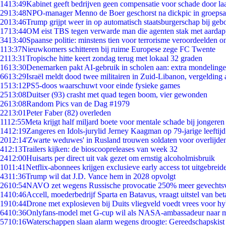
14
13:49
Kabinet geeft bedrijven geen compensatie voor schade door la
29
13:48
NPO-manager Menno de Boer geschorst na dickpic in groeps
20
13:46
Trump grijpt weer in op automatisch staatsburgerschap bij geb
17
13:44
OM eist TBS tegen verwarde man die agenten stak met aardap
34
13:40
Spaanse politie: minstens tien voor terrorisme veroordeelden 
1
13:37
Nieuwkomers schitteren bij ruime Europese zege FC Twente
21
13:31
Tropische hitte keert zondag terug met lokaal 32 graden
16
13:30
Denemarken pakt AI-gebruik in scholen aan: extra mondeling
66
13:29
Israël meldt dood twee militairen in Zuid-Libanon, vergeldin
15
13:12
PS5-doos waarschuwt voor einde fysieke games
25
13:08
Duitser (93) crasht met quad tegen boom, vier gewonden
26
13:08
Random Pics van de Dag #1979
22
13:01
Peter Faber (82) overleden
11
12:55
Meta krijgt half miljard boete voor mentale schade bij jongeren
14
12:19
Zangeres en Idols-jurylid Jerney Kaagman op 79-jarige leeftij
20
12:14
'Zwarte weduwes' in Rusland trouwen soldaten voor overlijden
4
12:13
Trailers kijken: de bioscoopreleases van week 32
24
12:00
Huisarts per direct uit vak gezet om ernstig alcoholmisbruik
10
11:41
Netflix-abonnees krijgen exclusieve early access tot uitgebreid
43
11:36
Trump wil dat J.D. Vance hem in 2028 opvolgt
26
10:54
NAVO zet wegens Russische provocatie 250% meer gevechtsvl
14
10:46
Accell, moederbedrijf Sparta en Batavus, vraagt uitstel van bet
19
10:44
Drone met explosieven bij Duits vliegveld voedt vrees voor hy
64
10:36
Onlyfans-model met G-cup wil als NASA-ambassadeur naar 
57
10:16
Waterschappen slaan alarm wegens droogte: Gereedschapskist