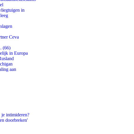
el
iegtuigen in
 leeg
tslagen
rtner Ceva
. (66)
lijk in Europa
Rusland
ichigan
aling aan
 je intimideren?
pen doorbreken'