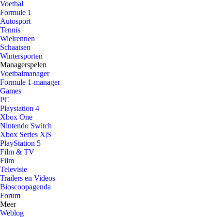
Voetbal
Formule 1
Autosport
Tennis
Wielrennen
Schaatsen
Wintersporten
Managerspelen
Voetbalmanager
Formule 1-manager
Games
PC
Playstation 4
Xbox One
Nintendo Switch
Xbox Series X|S
PlayStation 5
Film & TV
Film
Televisie
Trailers en Videos
Bioscoopagenda
Forum
Meer
Weblog