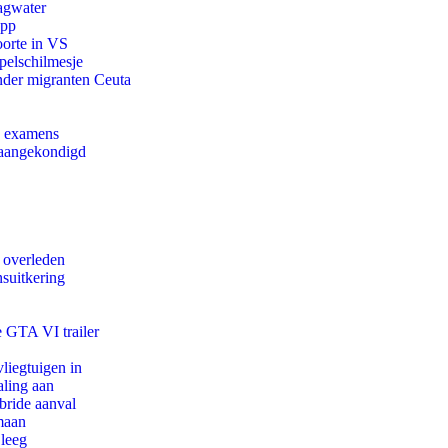
agwater
app
oorte in VS
pelschilmesje
onder migranten Ceuta
e examens
g aangekondigd
d overleden
suitkering
e GTA VI trailer
iegtuigen in
aling aan
bride aanval
maan
 leeg