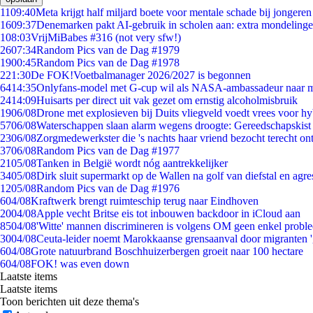
11
09:40
Meta krijgt half miljard boete voor mentale schade bij jongeren
16
09:37
Denemarken pakt AI-gebruik in scholen aan: extra mondeling
1
08:03
VrijMiBabes #316 (not very sfw!)
26
07:34
Random Pics van de Dag #1979
19
00:45
Random Pics van de Dag #1978
2
21:30
De FOK!Voetbalmanager 2026/2027 is begonnen
64
14:35
Onlyfans-model met G-cup wil als NASA-ambassadeur naar 
24
14:09
Huisarts per direct uit vak gezet om ernstig alcoholmisbruik
19
06/08
Drone met explosieven bij Duits vliegveld voedt vrees voor hy
57
06/08
Waterschappen slaan alarm wegens droogte: Gereedschapskist
23
06/08
Zorgmedewerkster die 's nachts haar vriend bezocht terecht on
37
06/08
Random Pics van de Dag #1977
21
05/08
Tanken in België wordt nóg aantrekkelijker
34
05/08
Dirk sluit supermarkt op de Wallen na golf van diefstal en agre
12
05/08
Random Pics van de Dag #1976
6
04/08
Kraftwerk brengt ruimteschip terug naar Eindhoven
20
04/08
Apple vecht Britse eis tot inbouwen backdoor in iCloud aan
85
04/08
'Witte' mannen discrimineren is volgens OM geen enkel probl
30
04/08
Ceuta-leider noemt Marokkaanse grensaanval door migranten 
6
04/08
Grote natuurbrand Boschhuizerbergen groeit naar 100 hectare
6
04/08
FOK! was even down
Laatste items
Laatste items
Toon berichten uit deze thema's