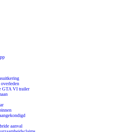
app
suitkering
d overleden
e GTA VI trailer
maan
ar
binnen
g aangekondigd
bride aanval
duurzaamheidsclaims