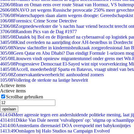
22
06/08
Iran en Oman eens over route Straat van Hormuz, VS buitensp
26
06/08
NAVO zet wegens Russische provocatie 250% meer gevechtsvl
57
06/08
Waterschappen slaan alarm wegens droogte: Gereedschapskist
1
06/08
Forensics: Crime Scene Detective
23
06/08
Zorgmedewerkster die 's nachts haar vriend bezocht terecht on
37
06/08
Random Pics van de Dag #1977
18
05/08
Datalek bij Bol en de Bijenkorf na cyberaanval op logistiek pa
34
05/08
Kind overleden na aanrijding door AH-bestelbus in Dordrecht
6
05/08
Nieuw slachtoffer in kindermisbruikzaak zorgprofessional Jan B
3
05/08
Geen Qatar en Abu Dhabi? Dan eindigt Formule 1-seizoen moge
5
05/08
Litouwen vindt opnieuw migrantentunnel onder grens met Wit-
46
05/08
Progressieve Democraat El-Sayed wint nipt voorverkiezing M
14
05/08
Accell, moederbedrijf Sparta en Batavus, vraagt uitstel van bet
5
05/08
Zomervakantieweerbericht: aanhoudend zomers
1
05/08
Vollering de sterkste na lastige heuvelrit
Actieve items
Actieve items
Scrollbar gebruiken
opslaan
6
14:04
Meer agressie tegen een andersluidende politieke mening, laat jij
43
14:01
Dikke Van Dale neemt 'vulvalippen' op: 'stigma op schaamlip
24
14:00
Amsterdams dierenasiel DOA overspoeld met babykonijntjes
14
13:49
Ontslagen bij Halo Studios na Campaign Evolved