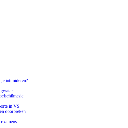
 je intimideren?
agwater
pelschilmesje
oorte in VS
pen doorbreken'
e examens