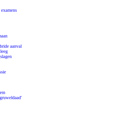
e examens
maan
bride aanval
 leeg
tslagen
ssie
eem
'gruweldaad'