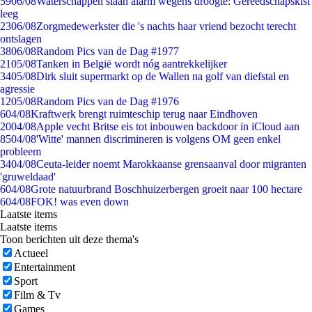
59
06/08
Waterschappen slaan alarm wegens droogte: Gereedschapskist
leeg
23
06/08
Zorgmedewerkster die 's nachts haar vriend bezocht terecht
ontslagen
38
06/08
Random Pics van de Dag #1977
21
05/08
Tanken in België wordt nóg aantrekkelijker
34
05/08
Dirk sluit supermarkt op de Wallen na golf van diefstal en
agressie
12
05/08
Random Pics van de Dag #1976
6
04/08
Kraftwerk brengt ruimteschip terug naar Eindhoven
20
04/08
Apple vecht Britse eis tot inbouwen backdoor in iCloud aan
85
04/08
'Witte' mannen discrimineren is volgens OM geen enkel
probleem
34
04/08
Ceuta-leider noemt Marokkaanse grensaanval door migranten
'gruweldaad'
6
04/08
Grote natuurbrand Boschhuizerbergen groeit naar 100 hectare
6
04/08
FOK! was even down
Laatste items
Laatste items
Toon berichten uit deze thema's
Actueel
Entertainment
Sport
Film & Tv
Games