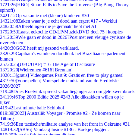
17
21:26
[HBO] Stuart Fails to Save the Universe (Big Bang Theory
spinoff)
24
21:12
Op vakantie met (kleine) kinderen #30
143
21:08
Zaken waar je je echt dood aan ergert #17 - Werklui
248
20:58
Afbeeldingen die je gemaakt hebt met AI
179
20:53
Laatst gekochte CD/LP/MuziekDVD deel 75 | koopjes
241
20:39
Wie gaan er dood in 2026?Post met een vleugje cynisme de
overledenen.
44
20:30
GGZ heeft mij gezond verklaard.
23
20:29
Capibara's wandelen doodleuk het Braziliaanse parlement
binnen
257
20:25
[UFO/UAP] #16 The Age of Disclosure
137
20:20
[Wielrennen #616] Brennan!
10
20:13
[gratis] Videogames Part 9: Gratis en free-to-play games!
43
19:50
[Voorspellen] Voorspel de eindstand van de Eredivisie
2026/2027
7
19:48
Dries Roelvink spreekt vakantieganger aan om gele zwembroek
241
19:46
Top 2000 Editie 2025 #243 Alle dikzakken willen op je
lijken
4
19:42
Last minute balie Schiphol
8
19:39
[2023] Australië: Voyager - Promise #2 - Ze komen naar
Tilburg
74
19:36
Een tactische/militaire analyse van het front in Oekraïne #31
148
19:32
[SBS6] Vandaag Inside #136 - Boekje pluggen.
5
19:29
Ik ga de fok-toto winnen dit jaar