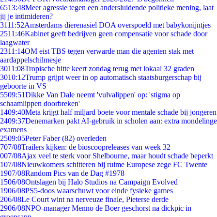
65
13:48
Meer agressie tegen een andersluidende politieke mening, laat
jij je intimideren?
31
11:52
Amsterdams dierenasiel DOA overspoeld met babykonijntjes
25
11:46
Kabinet geeft bedrijven geen compensatie voor schade door
laagwater
23
11:14
OM eist TBS tegen verwarde man die agenten stak met
aardappelschilmesje
30
11:08
Tropische hitte keert zondag terug met lokaal 32 graden
30
10:12
Trump grijpt weer in op automatisch staatsburgerschap bij
geboorte in VS
55
09:51
Dikke Van Dale neemt 'vulvalippen' op: 'stigma op
schaamlippen doorbreken'
14
09:40
Meta krijgt half miljard boete voor mentale schade bij jongeren
24
09:37
Denemarken pakt AI-gebruik in scholen aan: extra mondelinge
examens
25
09:05
Peter Faber (82) overleden
7
07/08
Trailers kijken: de bioscoopreleases van week 32
0
07/08
Ajax veel te sterk voor Shelbourne, maar houdt schade beperkt
1
07/08
Nieuwkomers schitteren bij ruime Europese zege FC Twente
19
07/08
Random Pics van de Dag #1978
15
06/08
Ontslagen bij Halo Studios na Campaign Evolved
19
06/08
PS5-doos waarschuwt voor einde fysieke games
2
06/08
Le Court wint na nerveuze finale, Pieterse derde
29
06/08
NPO-manager Menno de Boer geschorst na dickpic in
groepsapp