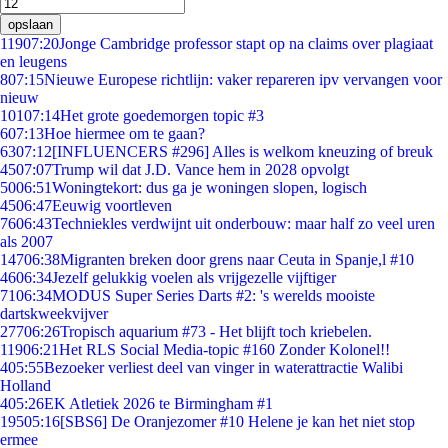
opslaan
119
07:20
Jonge Cambridge professor stapt op na claims over plagiaat
en leugens
8
07:15
Nieuwe Europese richtlijn: vaker repareren ipv vervangen voor
nieuw
101
07:14
Het grote goedemorgen topic #3
6
07:13
Hoe hiermee om te gaan?
63
07:12
[INFLUENCERS #296] Alles is welkom kneuzing of breuk
45
07:07
Trump wil dat J.D. Vance hem in 2028 opvolgt
50
06:51
Woningtekort: dus ga je woningen slopen, logisch
45
06:47
Eeuwig voortleven
76
06:43
Techniekles verdwijnt uit onderbouw: maar half zo veel uren
als 2007
147
06:38
Migranten breken door grens naar Ceuta in Spanje,l #10
46
06:34
Jezelf gelukkig voelen als vrijgezelle vijftiger
71
06:34
MODUS Super Series Darts #2: 's werelds mooiste
dartskweekvijver
277
06:26
Tropisch aquarium #73 - Het blijft toch kriebelen.
119
06:21
Het RLS Social Media-topic #160 Zonder Kolonel!!
4
05:55
Bezoeker verliest deel van vinger in waterattractie Walibi
Holland
4
05:26
EK Atletiek 2026 te Birmingham #1
195
05:16
[SBS6] De Oranjezomer #10 Helene je kan het niet stop
ermee