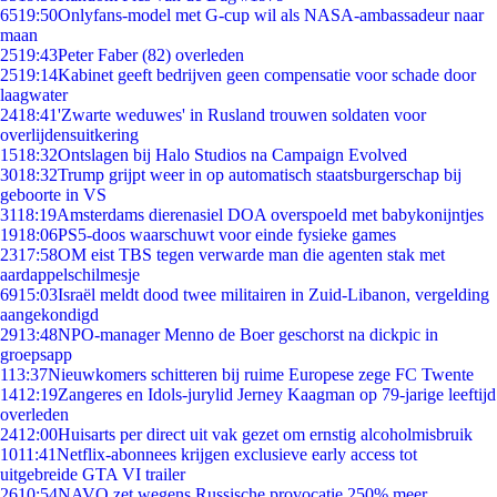
65
19:50
Onlyfans-model met G-cup wil als NASA-ambassadeur naar
maan
25
19:43
Peter Faber (82) overleden
25
19:14
Kabinet geeft bedrijven geen compensatie voor schade door
laagwater
24
18:41
'Zwarte weduwes' in Rusland trouwen soldaten voor
overlijdensuitkering
15
18:32
Ontslagen bij Halo Studios na Campaign Evolved
30
18:32
Trump grijpt weer in op automatisch staatsburgerschap bij
geboorte in VS
31
18:19
Amsterdams dierenasiel DOA overspoeld met babykonijntjes
19
18:06
PS5-doos waarschuwt voor einde fysieke games
23
17:58
OM eist TBS tegen verwarde man die agenten stak met
aardappelschilmesje
69
15:03
Israël meldt dood twee militairen in Zuid-Libanon, vergelding
aangekondigd
29
13:48
NPO-manager Menno de Boer geschorst na dickpic in
groepsapp
1
13:37
Nieuwkomers schitteren bij ruime Europese zege FC Twente
14
12:19
Zangeres en Idols-jurylid Jerney Kaagman op 79-jarige leeftijd
overleden
24
12:00
Huisarts per direct uit vak gezet om ernstig alcoholmisbruik
10
11:41
Netflix-abonnees krijgen exclusieve early access tot
uitgebreide GTA VI trailer
26
10:54
NAVO zet wegens Russische provocatie 250% meer