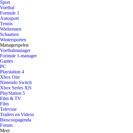
Sport
Voetbal
Formule 1
Autosport
Tennis
Wielrennen
Schaatsen
Wintersporten
Managerspelen
Voetbalmanager
Formule 1-manager
Games
PC
Playstation 4
Xbox One
Nintendo Switch
Xbox Series X|S
PlayStation 5
Film & TV
Film
Televisie
Trailers en Videos
Bioscoopagenda
Forum
Meer