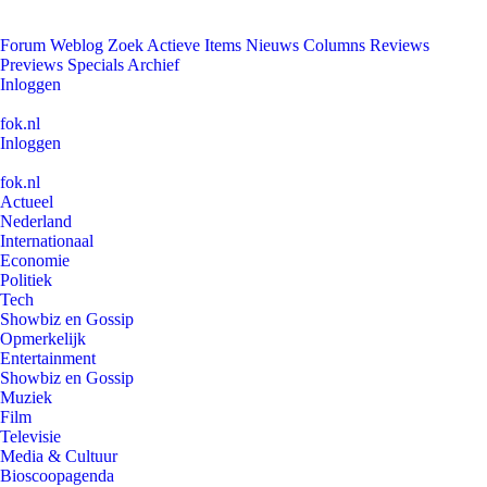
Forum
Weblog
Zoek
Actieve Items
Nieuws
Columns
Reviews
Previews
Specials
Archief
Inloggen
fok.nl
Inloggen
fok.nl
Actueel
Nederland
Internationaal
Economie
Politiek
Tech
Showbiz en Gossip
Opmerkelijk
Entertainment
Showbiz en Gossip
Muziek
Film
Televisie
Media & Cultuur
Bioscoopagenda