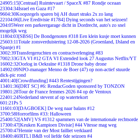
249
05:15
[Centraal] Ruimtevaart / SpaceX #87 Rondje oceaan
233
04:34
Israel en Gaza #17
96
04:30
Koopzegels sparen bij AH duurt straks 2x zo lang
221
04:06
[Live Eredivisie #1784] Dying seconds van het seizoen!
2
04:05
Weer een parkeergarage dicht in Dordrecht, auto's zo snel
mogelijk weg
118
04:03
[SBS6] De Bondgenoten #318 Een klein kusje moet kunnen
256
03:11
Totale zonsverduistering 12-08-2026 (Groenland, IJsland en
Spanje) #1
30
02:39
Transfergeruchten en contractverlenging #83
70
02:33
GTA VI #12 GTA VI Extended look 27 Augustus Netflix/YT
160
02:32
Oorlog in Oekraïne #1318 Drone baby drone
149
02:09
NPO-manager Menno de Boer (47) op non-actief stuurde
dick-pic rond
40
01:40
[Crowdfunding] #443 Rentestijgingen?
134
01:36
[DRT SC] #6: RendacGoden sponsored by TONZON
198
01:28
Tour de France femmes 2026 #4 op de Ventoux
224
01:24
Nederland stevent af op watertekort
6
01:21
Ps 5
116
01:03
[DAGBOEK] De weg naar balans #12
37
00:58
Horrorfilms #33: Halloween
254
00:52
[AMV] VS #1312 spammers van de internationale rechtsorde
173
00:47
[Keuken Kampioen Divisie] #44 Vitesse mag weg
257
00:47
Hennie van der Most failliet verklaard
184
00:46
[RTL] B&B vol liefde 6de seizoen #4