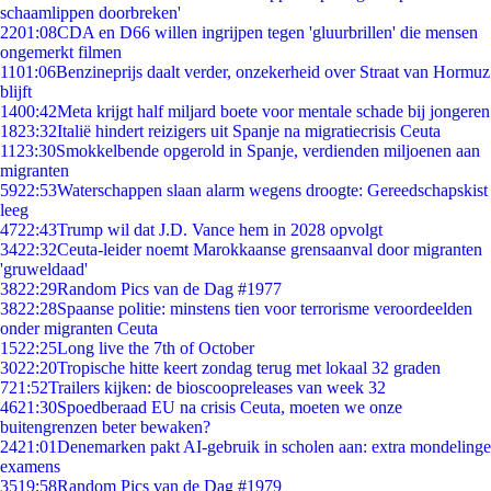
schaamlippen doorbreken'
22
01:08
CDA en D66 willen ingrijpen tegen 'gluurbrillen' die mensen
ongemerkt filmen
11
01:06
Benzineprijs daalt verder, onzekerheid over Straat van Hormuz
blijft
14
00:42
Meta krijgt half miljard boete voor mentale schade bij jongeren
18
23:32
Italië hindert reizigers uit Spanje na migratiecrisis Ceuta
11
23:30
Smokkelbende opgerold in Spanje, verdienden miljoenen aan
migranten
59
22:53
Waterschappen slaan alarm wegens droogte: Gereedschapskist
leeg
47
22:43
Trump wil dat J.D. Vance hem in 2028 opvolgt
34
22:32
Ceuta-leider noemt Marokkaanse grensaanval door migranten
'gruweldaad'
38
22:29
Random Pics van de Dag #1977
38
22:28
Spaanse politie: minstens tien voor terrorisme veroordeelden
onder migranten Ceuta
15
22:25
Long live the 7th of October
30
22:20
Tropische hitte keert zondag terug met lokaal 32 graden
7
21:52
Trailers kijken: de bioscoopreleases van week 32
46
21:30
Spoedberaad EU na crisis Ceuta, moeten we onze
buitengrenzen beter bewaken?
24
21:01
Denemarken pakt AI-gebruik in scholen aan: extra mondelinge
examens
35
19:58
Random Pics van de Dag #1979