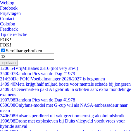
Weblog
Fotoboek
Prijsvragen
Contact
Colofon
Feedback
Tip de redactie
FOK!
FOK!
Scrollbar gebruiken
opslaan
12
06:54
VrijMiBabes #316 (not very sfw!)
35
00:07
Random Pics van de Dag #1979
2
14:30
De FOK!Voetbalmanager 2026/2027 is begonnen
14
09:40
Meta krijgt half miljard boete voor mentale schade bij jongeren
24
09:37
Denemarken pakt AI-gebruik in scholen aan: extra mondelinge
examens
19
07/08
Random Pics van de Dag #1978
65
06/08
Onlyfans-model met G-cup wil als NASA-ambassadeur naar
maan
24
06/08
Huisarts per direct uit vak gezet om ernstig alcoholmisbruik
19
06/08
Drone met explosieven bij Duits vliegveld voedt vrees voor
hybride aanval