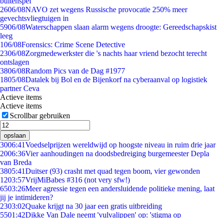
buitenspel
26
06/08
NAVO zet wegens Russische provocatie 250% meer
gevechtsvliegtuigen in
59
06/08
Waterschappen slaan alarm wegens droogte: Gereedschapskist
leeg
1
06/08
Forensics: Crime Scene Detective
23
06/08
Zorgmedewerkster die 's nachts haar vriend bezocht terecht
ontslagen
38
06/08
Random Pics van de Dag #1977
18
05/08
Datalek bij Bol en de Bijenkorf na cyberaanval op logistiek
partner Ceva
Actieve items
Actieve items
Scrollbar gebruiken
opslaan
30
06:41
Voedselprijzen wereldwijd op hoogste niveau in ruim drie jaar
20
06:36
Vier aanhoudingen na doodsbedreiging burgemeester Depla
van Breda
38
05:41
Duitser (93) crasht met quad tegen boom, vier gewonden
12
03:57
VrijMiBabes #316 (not very sfw!)
65
03:26
Meer agressie tegen een andersluidende politieke mening, laat
jij je intimideren?
23
03:02
Quake krijgt na 30 jaar een gratis uitbreiding
55
01:42
Dikke Van Dale neemt 'vulvalippen' op: 'stigma op