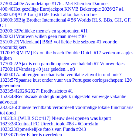
273
00:44
De Avondetappe #176 - Met Ellen ten Damme.
4
00:40
Het gezellige Eurojackpot KNVB Bekertopic 2026/27 #1
58
00:39
[ATP Tour] #169 Tosti Tallon back on fire
186
00:35
Big Brother International # 56 Worlds RLS, BBs, GH, GF,
OT
202
00:32
Politieke meme's en spotprenten #11
92
00:31
Vrouwen willen geen man meer #30
251
00:27
[Videoland] B&B vol liefde 6de seizoen #1 voor de
vooruitkijkers
117
00:23
[MTV] Ex on the beach Double Dutch #17 wederom aapjes
kijken
177
00:22
Ajax is een parodie op een voetbalclub #7 Vuurwerkjes
172
00:16
Vandaag 40 jaar geleden... #3
65
00:01
Aanbrengen mechanische ventilatie zinvol in oud huis?
13
23:57
Spaanse kust onder vuur van Portugese oorlogsschepen: 120
gewonden
38
23:54
[2026/2027] Eredivisietoto #1
15
23:43
Rechtszaak dodelijk ongeluk uitgesteld vanwege vakantie
advocaat
28
23:36
Chinese rechtbank veroordeelt voormalige lokale functionaris
tot dood
146
23:31
[WLR SC #417] Nieuw deel openen was kaputt
16
23:28
Centraal FC Utrecht topic #88 - #CorreiaIn
10
23:23
Opmerkelijke foto's van Funda #243
19
23:07
Peter Faber is overleden