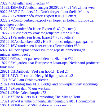
73
22:48
Afvallen met injecties #4
110
22:45
[FOK!Voetbalmanager 2026/2027] #1 We zijn er weer
90
22:36
ARC Raiders #7 - Don’t forget about Stella Montis
144
22:27
Verander één letter: Expert #91 (10 letters)
32
22:27
Congo verbiedt export van koper en kobalt, Europa zal
gevolgen voelen
51
22:23
Verander één letter: Expert #143 (9 letters)
182
22:22
Post hier zo vaak mogelijk om 22:22 uur #76
16
22:21
Verander één letter. Expert # 75 (8 letters)
251
22:20
Asielzoekers #22 : Het Europese migratiepact gaat in
201
22:16
Verander een letter expert (7lettereditie) #50
68
22:14
Roddelpraat onder vuur: ongepaste opmerkingen
minderjarigen deel 2
280
22:06
Post hier pas overleden muzikanten #32
18
22:03
Miljarden naar Europese AI-start-ups: Nederland profiteert
flink mee
289
21:55
[Dagboek] Veel aan hoofd - Deel 27
161
21:54
Via Pecunia - Het geld ligt op straat! #2
17
21:50
William Orbit overleden
218
21:48
Oorlog Iran #136 Bridge and powerplant day incoming?
81
21:48
Meer dan 40 uur werken.
294
21:43
Het Atletiektopic #72
113
21:37
The Killers #21 Imploding The Mirage Tour
173
21:28
Wat is jullie binnenhuistemperatuur? #81 Horrorzomer
100
21:28
Teltopic #1563 tel door en door en door....