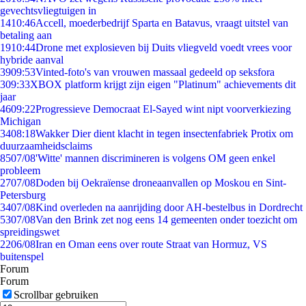
gevechtsvliegtuigen in
14
10:46
Accell, moederbedrijf Sparta en Batavus, vraagt uitstel van
betaling aan
19
10:44
Drone met explosieven bij Duits vliegveld voedt vrees voor
hybride aanval
39
09:53
Vinted-foto's van vrouwen massaal gedeeld op seksfora
3
09:33
XBOX platform krijgt zijn eigen "Platinum" achievements dit
jaar
46
09:22
Progressieve Democraat El-Sayed wint nipt voorverkiezing
Michigan
34
08:18
Wakker Dier dient klacht in tegen insectenfabriek Protix om
duurzaamheidsclaims
85
07/08
'Witte' mannen discrimineren is volgens OM geen enkel
probleem
27
07/08
Doden bij Oekraïense droneaanvallen op Moskou en Sint-
Petersburg
34
07/08
Kind overleden na aanrijding door AH-bestelbus in Dordrecht
53
07/08
Van den Brink zet nog eens 14 gemeenten onder toezicht om
spreidingswet
22
06/08
Iran en Oman eens over route Straat van Hormuz, VS
buitenspel
Forum
Forum
Scrollbar gebruiken