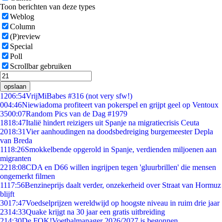
Toon berichten van deze types
Weblog
Column
(P)review
Special
Poll
Scrollbar gebruiken
opslaan
12
06:54
VrijMiBabes #316 (not very sfw!)
0
04:46
Niewiadoma profiteert van pokerspel en grijpt geel op Ventoux
35
00:07
Random Pics van de Dag #1979
18
18:47
Italië hindert reizigers uit Spanje na migratiecrisis Ceuta
20
18:31
Vier aanhoudingen na doodsbedreiging burgemeester Depla
van Breda
11
18:26
Smokkelbende opgerold in Spanje, verdienden miljoenen aan
migranten
22
18:08
CDA en D66 willen ingrijpen tegen 'gluurbrillen' die mensen
ongemerkt filmen
11
17:56
Benzineprijs daalt verder, onzekerheid over Straat van Hormuz
blijft
30
17:47
Voedselprijzen wereldwijd op hoogste niveau in ruim drie jaar
23
14:33
Quake krijgt na 30 jaar een gratis uitbreiding
2
14:30
De FOK!Voetbalmanager 2026/2027 is begonnen