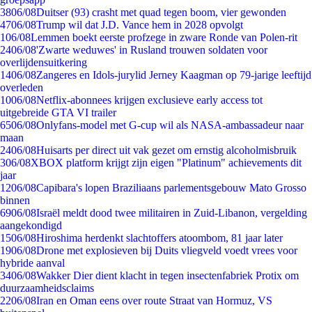
38
06/08
Duitser (93) crasht met quad tegen boom, vier gewonden
47
06/08
Trump wil dat J.D. Vance hem in 2028 opvolgt
1
06/08
Lemmen boekt eerste profzege in zware Ronde van Polen-rit
24
06/08
'Zwarte weduwes' in Rusland trouwen soldaten voor
overlijdensuitkering
14
06/08
Zangeres en Idols-jurylid Jerney Kaagman op 79-jarige leeftijd
overleden
10
06/08
Netflix-abonnees krijgen exclusieve early access tot
uitgebreide GTA VI trailer
65
06/08
Onlyfans-model met G-cup wil als NASA-ambassadeur naar
maan
24
06/08
Huisarts per direct uit vak gezet om ernstig alcoholmisbruik
3
06/08
XBOX platform krijgt zijn eigen "Platinum" achievements dit
jaar
12
06/08
Capibara's lopen Braziliaans parlementsgebouw Mato Grosso
binnen
69
06/08
Israël meldt dood twee militairen in Zuid-Libanon, vergelding
aangekondigd
15
06/08
Hiroshima herdenkt slachtoffers atoombom, 81 jaar later
19
06/08
Drone met explosieven bij Duits vliegveld voedt vrees voor
hybride aanval
34
06/08
Wakker Dier dient klacht in tegen insectenfabriek Protix om
duurzaamheidsclaims
22
06/08
Iran en Oman eens over route Straat van Hormuz, VS