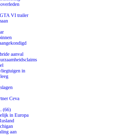
 overleden
 GTA VI trailer
maan
ar
binnen
g aangekondigd
bride aanval
duurzaamheidsclaims
el
iegtuigen in
 leeg
tslagen
rtner Ceva
. (66)
lijk in Europa
Rusland
ichigan
aling aan