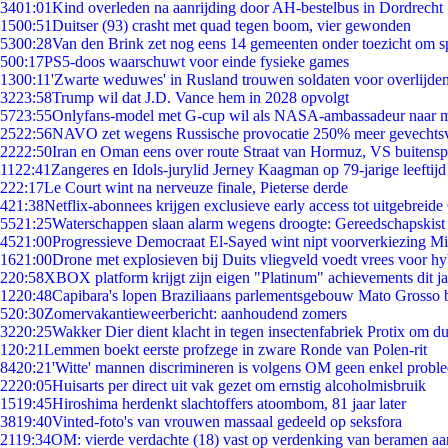
34
01:01
Kind overleden na aanrijding door AH-bestelbus in Dordrecht
15
00:51
Duitser (93) crasht met quad tegen boom, vier gewonden
53
00:28
Van den Brink zet nog eens 14 gemeenten onder toezicht om s
5
00:17
PS5-doos waarschuwt voor einde fysieke games
13
00:11
'Zwarte weduwes' in Rusland trouwen soldaten voor overlijden
32
23:58
Trump wil dat J.D. Vance hem in 2028 opvolgt
57
23:55
Onlyfans-model met G-cup wil als NASA-ambassadeur naar 
25
22:56
NAVO zet wegens Russische provocatie 250% meer gevechtsvl
22
22:50
Iran en Oman eens over route Straat van Hormuz, VS buitensp
11
22:41
Zangeres en Idols-jurylid Jerney Kaagman op 79-jarige leeftijd
2
22:17
Le Court wint na nerveuze finale, Pieterse derde
4
21:38
Netflix-abonnees krijgen exclusieve early access tot uitgebreide
55
21:25
Waterschappen slaan alarm wegens droogte: Gereedschapskist
45
21:00
Progressieve Democraat El-Sayed wint nipt voorverkiezing M
16
21:00
Drone met explosieven bij Duits vliegveld voedt vrees voor hy
2
20:58
XBOX platform krijgt zijn eigen "Platinum" achievements dit ja
12
20:48
Capibara's lopen Braziliaans parlementsgebouw Mato Grosso 
5
20:30
Zomervakantieweerbericht: aanhoudend zomers
32
20:25
Wakker Dier dient klacht in tegen insectenfabriek Protix om 
1
20:21
Lemmen boekt eerste profzege in zware Ronde van Polen-rit
84
20:21
'Witte' mannen discrimineren is volgens OM geen enkel probl
22
20:05
Huisarts per direct uit vak gezet om ernstig alcoholmisbruik
15
19:45
Hiroshima herdenkt slachtoffers atoombom, 81 jaar later
38
19:40
Vinted-foto's van vrouwen massaal gedeeld op seksfora
21
19:34
OM: vierde verdachte (18) vast op verdenking van beramen aa