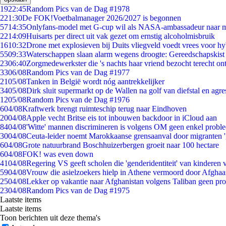
19
22:45
Random Pics van de Dag #1978
2
21:30
De FOK!Voetbalmanager 2026/2027 is begonnen
57
14:35
Onlyfans-model met G-cup wil als NASA-ambassadeur naar 
22
14:09
Huisarts per direct uit vak gezet om ernstig alcoholmisbruik
16
10:32
Drone met explosieven bij Duits vliegveld voedt vrees voor hy
55
09:33
Waterschappen slaan alarm wegens droogte: Gereedschapskist
23
06:40
Zorgmedewerkster die 's nachts haar vriend bezocht terecht on
33
06/08
Random Pics van de Dag #1977
21
05/08
Tanken in België wordt nóg aantrekkelijker
34
05/08
Dirk sluit supermarkt op de Wallen na golf van diefstal en agre
12
05/08
Random Pics van de Dag #1976
6
04/08
Kraftwerk brengt ruimteschip terug naar Eindhoven
20
04/08
Apple vecht Britse eis tot inbouwen backdoor in iCloud aan
84
04/08
'Witte' mannen discrimineren is volgens OM geen enkel probl
30
04/08
Ceuta-leider noemt Marokkaanse grensaanval door migranten 
6
04/08
Grote natuurbrand Boschhuizerbergen groeit naar 100 hectare
6
04/08
FOK! was even down
41
04/08
Regering VS geeft scholen die 'genderidentiteit' van kinderen
59
04/08
Vrouw die asielzoekers hielp in Athene vermoord door Afghaa
25
04/08
Lekker op vakantie naar Afghanistan volgens Taliban geen pr
23
04/08
Random Pics van de Dag #1975
Laatste items
Laatste items
Toon berichten uit deze thema's