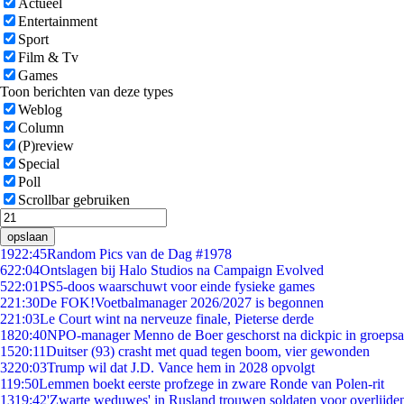
Actueel
Entertainment
Sport
Film & Tv
Games
Toon berichten van deze types
Weblog
Column
(P)review
Special
Poll
Scrollbar gebruiken
opslaan
19
22:45
Random Pics van de Dag #1978
6
22:04
Ontslagen bij Halo Studios na Campaign Evolved
5
22:01
PS5-doos waarschuwt voor einde fysieke games
2
21:30
De FOK!Voetbalmanager 2026/2027 is begonnen
2
21:03
Le Court wint na nerveuze finale, Pieterse derde
18
20:40
NPO-manager Menno de Boer geschorst na dickpic in groeps
15
20:11
Duitser (93) crasht met quad tegen boom, vier gewonden
32
20:03
Trump wil dat J.D. Vance hem in 2028 opvolgt
1
19:50
Lemmen boekt eerste profzege in zware Ronde van Polen-rit
13
19:42
'Zwarte weduwes' in Rusland trouwen soldaten voor overlijden