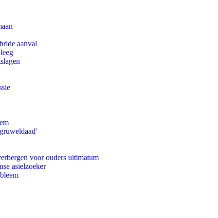
maan
bride aanval
 leeg
tslagen
ssie
eem
'gruweldaad'
 verbergen voor ouders ultimatum
nse asielzoeker
obleem