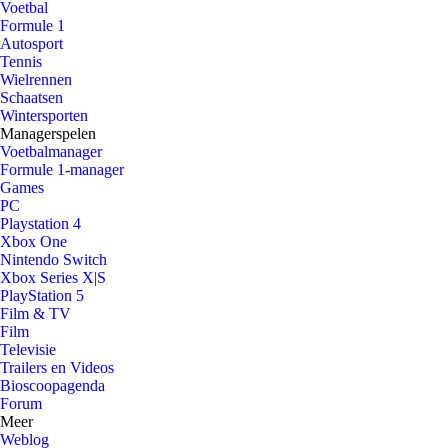
Voetbal
Formule 1
Autosport
Tennis
Wielrennen
Schaatsen
Wintersporten
Managerspelen
Voetbalmanager
Formule 1-manager
Games
PC
Playstation 4
Xbox One
Nintendo Switch
Xbox Series X|S
PlayStation 5
Film & TV
Film
Televisie
Trailers en Videos
Bioscoopagenda
Forum
Meer
Weblog