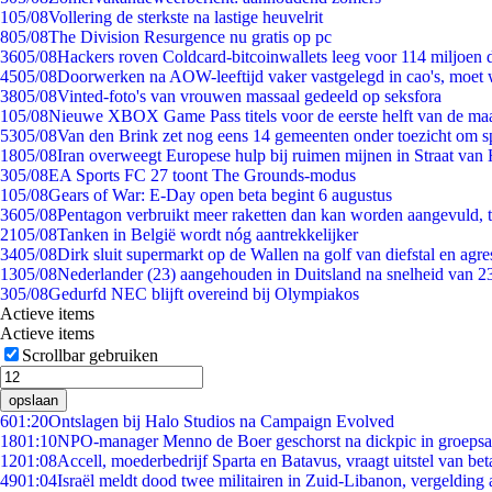
1
05/08
Vollering de sterkste na lastige heuvelrit
8
05/08
The Division Resurgence nu gratis op pc
36
05/08
Hackers roven Coldcard-bitcoinwallets leeg voor 114 miljoen d
45
05/08
Doorwerken na AOW-leeftijd vaker vastgelegd in cao's, moet
38
05/08
Vinted-foto's van vrouwen massaal gedeeld op seksfora
1
05/08
Nieuwe XBOX Game Pass titels voor de eerste helft van de ma
53
05/08
Van den Brink zet nog eens 14 gemeenten onder toezicht om s
18
05/08
Iran overweegt Europese hulp bij ruimen mijnen in Straat va
3
05/08
EA Sports FC 27 toont The Grounds-modus
1
05/08
Gears of War: E-Day open beta begint 6 augustus
36
05/08
Pentagon verbruikt meer raketten dan kan worden aangevuld, t
21
05/08
Tanken in België wordt nóg aantrekkelijker
34
05/08
Dirk sluit supermarkt op de Wallen na golf van diefstal en agre
13
05/08
Nederlander (23) aangehouden in Duitsland na snelheid van 
3
05/08
Gedurfd NEC blijft overeind bij Olympiakos
Actieve items
Actieve items
Scrollbar gebruiken
opslaan
6
01:20
Ontslagen bij Halo Studios na Campaign Evolved
18
01:10
NPO-manager Menno de Boer geschorst na dickpic in groeps
12
01:08
Accell, moederbedrijf Sparta en Batavus, vraagt uitstel van bet
49
01:04
Israël meldt dood twee militairen in Zuid-Libanon, vergeldin