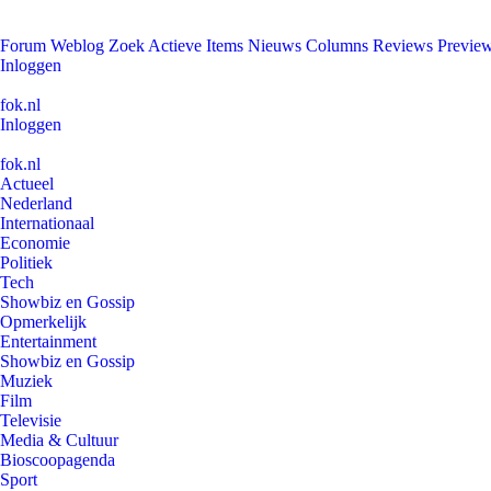
Forum
Weblog
Zoek
Actieve Items
Nieuws
Columns
Reviews
Previe
Inloggen
fok.nl
Inloggen
fok.nl
Actueel
Nederland
Internationaal
Economie
Politiek
Tech
Showbiz en Gossip
Opmerkelijk
Entertainment
Showbiz en Gossip
Muziek
Film
Televisie
Media & Cultuur
Bioscoopagenda
Sport