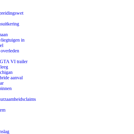
preidingswet
suitkering
maan
iegtuigen in
el
 overleden
 GTA VI trailer
 leeg
ichigan
bride aanval
ar
binnen
duurzaamheidsclaims
eem
nslag