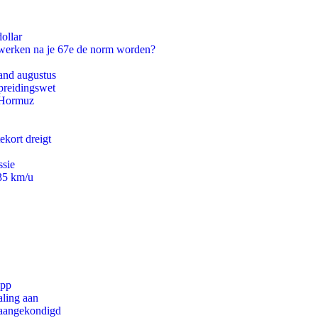
ollar
 werken na je 67e de norm worden?
and augustus
preidingswet
n Hormuz
ekort dreigt
ssie
235 km/u
app
aling aan
g aangekondigd