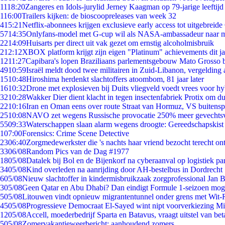
11
18:20
Zangeres en Idols-jurylid Jerney Kaagman op 79-jarige leeftijd
1
16:00
Trailers kijken: de bioscoopreleases van week 32
4
15:21
Netflix-abonnees krijgen exclusieve early access tot uitgebreide
57
14:35
Onlyfans-model met G-cup wil als NASA-ambassadeur naar 
22
14:09
Huisarts per direct uit vak gezet om ernstig alcoholmisbruik
2
12:12
XBOX platform krijgt zijn eigen "Platinum" achievements dit ja
12
11:27
Capibara's lopen Braziliaans parlementsgebouw Mato Grosso 
49
10:59
Israël meldt dood twee militairen in Zuid-Libanon, vergeldin
15
10:48
Hiroshima herdenkt slachtoffers atoombom, 81 jaar later
16
10:32
Drone met explosieven bij Duits vliegveld voedt vrees voor hy
32
10:28
Wakker Dier dient klacht in tegen insectenfabriek Protix om 
22
10:16
Iran en Oman eens over route Straat van Hormuz, VS buitensp
25
10:08
NAVO zet wegens Russische provocatie 250% meer gevechtsvl
55
09:33
Waterschappen slaan alarm wegens droogte: Gereedschapskist
1
07:00
Forensics: Crime Scene Detective
23
06:40
Zorgmedewerkster die 's nachts haar vriend bezocht terecht on
33
06/08
Random Pics van de Dag #1977
18
05/08
Datalek bij Bol en de Bijenkorf na cyberaanval op logistiek pa
34
05/08
Kind overleden na aanrijding door AH-bestelbus in Dordrecht
6
05/08
Nieuw slachtoffer in kindermisbruikzaak zorgprofessional Jan B
3
05/08
Geen Qatar en Abu Dhabi? Dan eindigt Formule 1-seizoen moge
5
05/08
Litouwen vindt opnieuw migrantentunnel onder grens met Wit-
45
05/08
Progressieve Democraat El-Sayed wint nipt voorverkiezing M
12
05/08
Accell, moederbedrijf Sparta en Batavus, vraagt uitstel van bet
5
05/08
Zomervakantieweerbericht: aanhoudend zomers