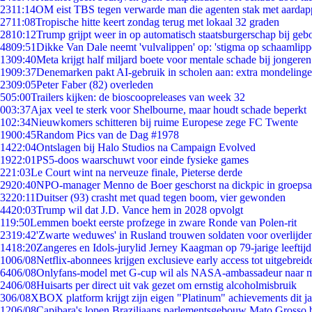
23
11:14
OM eist TBS tegen verwarde man die agenten stak met aardap
27
11:08
Tropische hitte keert zondag terug met lokaal 32 graden
28
10:12
Trump grijpt weer in op automatisch staatsburgerschap bij geb
48
09:51
Dikke Van Dale neemt 'vulvalippen' op: 'stigma op schaamlip
13
09:40
Meta krijgt half miljard boete voor mentale schade bij jongeren
19
09:37
Denemarken pakt AI-gebruik in scholen aan: extra mondeling
23
09:05
Peter Faber (82) overleden
5
05:00
Trailers kijken: de bioscoopreleases van week 32
0
03:37
Ajax veel te sterk voor Shelbourne, maar houdt schade beperkt
1
02:34
Nieuwkomers schitteren bij ruime Europese zege FC Twente
19
00:45
Random Pics van de Dag #1978
14
22:04
Ontslagen bij Halo Studios na Campaign Evolved
19
22:01
PS5-doos waarschuwt voor einde fysieke games
2
21:03
Le Court wint na nerveuze finale, Pieterse derde
29
20:40
NPO-manager Menno de Boer geschorst na dickpic in groeps
32
20:11
Duitser (93) crasht met quad tegen boom, vier gewonden
44
20:03
Trump wil dat J.D. Vance hem in 2028 opvolgt
1
19:50
Lemmen boekt eerste profzege in zware Ronde van Polen-rit
23
19:42
'Zwarte weduwes' in Rusland trouwen soldaten voor overlijden
14
18:20
Zangeres en Idols-jurylid Jerney Kaagman op 79-jarige leeftij
10
06/08
Netflix-abonnees krijgen exclusieve early access tot uitgebreid
64
06/08
Onlyfans-model met G-cup wil als NASA-ambassadeur naar 
24
06/08
Huisarts per direct uit vak gezet om ernstig alcoholmisbruik
3
06/08
XBOX platform krijgt zijn eigen "Platinum" achievements dit ja
12
06/08
Capibara's lopen Braziliaans parlementsgebouw Mato Grosso 