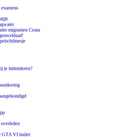
e examens
ijft
agwater
onder migranten Ceuta
'gruweldaad'
pelschilmesje
ij je intimideren?
suitkering
g aangekondigd
app
d overleden
e GTA VI trailer