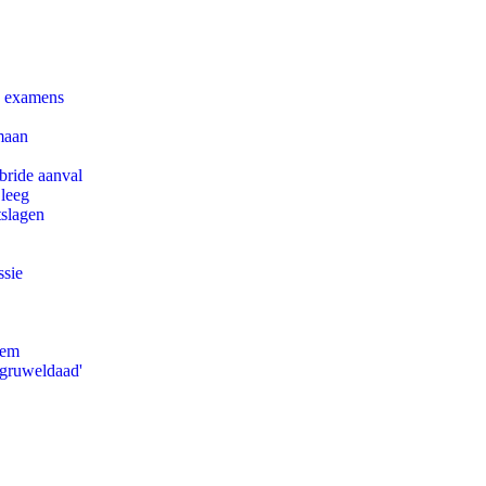
e examens
maan
bride aanval
 leeg
tslagen
ssie
eem
'gruweldaad'