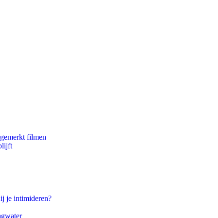
ngemerkt filmen
ijft
ij je intimideren?
agwater