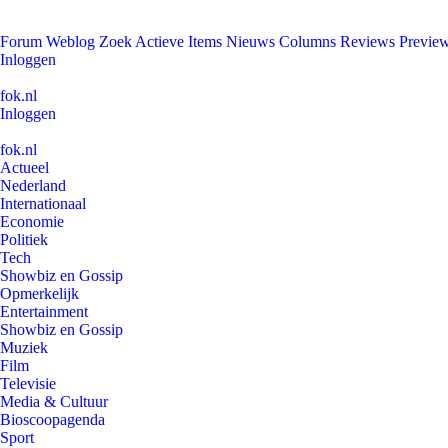
Forum
Weblog
Zoek
Actieve Items
Nieuws
Columns
Reviews
Previe
Inloggen
fok.nl
Inloggen
fok.nl
Actueel
Nederland
Internationaal
Economie
Politiek
Tech
Showbiz en Gossip
Opmerkelijk
Entertainment
Showbiz en Gossip
Muziek
Film
Televisie
Media & Cultuur
Bioscoopagenda
Sport