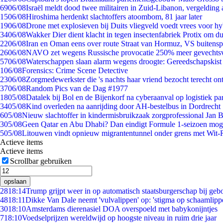
69
06/08
Israël meldt dood twee militairen in Zuid-Libanon, vergeldin
15
06/08
Hiroshima herdenkt slachtoffers atoombom, 81 jaar later
19
06/08
Drone met explosieven bij Duits vliegveld voedt vrees voor hy
34
06/08
Wakker Dier dient klacht in tegen insectenfabriek Protix om 
22
06/08
Iran en Oman eens over route Straat van Hormuz, VS buitensp
26
06/08
NAVO zet wegens Russische provocatie 250% meer gevechtsvl
57
06/08
Waterschappen slaan alarm wegens droogte: Gereedschapskist
1
06/08
Forensics: Crime Scene Detective
23
06/08
Zorgmedewerkster die 's nachts haar vriend bezocht terecht on
37
06/08
Random Pics van de Dag #1977
18
05/08
Datalek bij Bol en de Bijenkorf na cyberaanval op logistiek pa
34
05/08
Kind overleden na aanrijding door AH-bestelbus in Dordrecht
6
05/08
Nieuw slachtoffer in kindermisbruikzaak zorgprofessional Jan B
3
05/08
Geen Qatar en Abu Dhabi? Dan eindigt Formule 1-seizoen moge
5
05/08
Litouwen vindt opnieuw migrantentunnel onder grens met Wit-
Actieve items
Actieve items
Scrollbar gebruiken
opslaan
28
18:14
Trump grijpt weer in op automatisch staatsburgerschap bij geb
48
18:11
Dikke Van Dale neemt 'vulvalippen' op: 'stigma op schaamlipp
30
18:10
Amsterdams dierenasiel DOA overspoeld met babykonijntjes
7
18:10
Voedselprijzen wereldwijd op hoogste niveau in ruim drie jaar