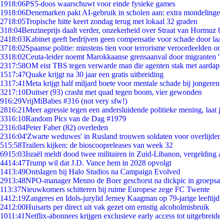
19
18:06
PS5-doos waarschuwt voor einde fysieke games
19
18:06
Denemarken pakt AI-gebruik in scholen aan: extra mondeling
27
18:05
Tropische hitte keert zondag terug met lokaal 32 graden
3
18:04
Benzineprijs daalt verder, onzekerheid over Straat van Hormuz bl
24
18:03
Kabinet geeft bedrijven geen compensatie voor schade door la
37
18:02
Spaanse politie: minstens tien voor terrorisme veroordeelden 
33
18:02
Ceuta-leider noemt Marokkaanse grensaanval door migranten 
23
17:58
OM eist TBS tegen verwarde man die agenten stak met aardap
15
17:47
Quake krijgt na 30 jaar een gratis uitbreiding
13
17:41
Meta krijgt half miljard boete voor mentale schade bij jongeren
32
17:10
Duitser (93) crasht met quad tegen boom, vier gewonden
9
16:29
VrijMiBabes #316 (not very sfw!)
28
16:21
Meer agressie tegen een andersluidende politieke mening, laat j
33
16:10
Random Pics van de Dag #1979
23
16:04
Peter Faber (82) overleden
23
16:04
'Zwarte weduwes' in Rusland trouwen soldaten voor overlijden
5
15:58
Trailers kijken: de bioscoopreleases van week 32
69
15:03
Israël meldt dood twee militairen in Zuid-Libanon, vergeldin
44
14:47
Trump wil dat J.D. Vance hem in 2028 opvolgt
14
13:49
Ontslagen bij Halo Studios na Campaign Evolved
29
13:48
NPO-manager Menno de Boer geschorst na dickpic in groeps
1
13:37
Nieuwkomers schitteren bij ruime Europese zege FC Twente
14
12:19
Zangeres en Idols-jurylid Jerney Kaagman op 79-jarige leeftij
24
12:00
Huisarts per direct uit vak gezet om ernstig alcoholmisbruik
10
11:41
Netflix-abonnees krijgen exclusieve early access tot uitgebreid