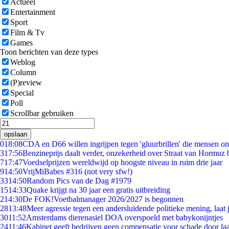
Actueel
Entertainment
Sport
Film & Tv
Games
Toon berichten van deze types
Weblog
Column
(P)review
Special
Poll
Scrollbar gebruiken
opslaan
0
18:08
CDA en D66 willen ingrijpen tegen 'gluurbrillen' die mensen o
3
17:56
Benzineprijs daalt verder, onzekerheid over Straat van Hormuz bl
7
17:47
Voedselprijzen wereldwijd op hoogste niveau in ruim drie jaar
9
14:50
VrijMiBabes #316 (not very sfw!)
33
14:50
Random Pics van de Dag #1979
15
14:33
Quake krijgt na 30 jaar een gratis uitbreiding
2
14:30
De FOK!Voetbalmanager 2026/2027 is begonnen
28
13:48
Meer agressie tegen een andersluidende politieke mening, laat j
30
11:52
Amsterdams dierenasiel DOA overspoeld met babykonijntjes
24
11:46
Kabinet geeft bedrijven geen compensatie voor schade door la