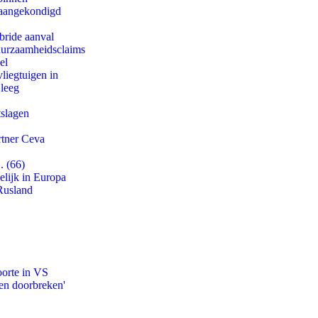
g aangekondigd
bride aanval
duurzaamheidsclaims
el
iegtuigen in
 leeg
tslagen
rtner Ceva
. (66)
lijk in Europa
Rusland
oorte in VS
en doorbreken'