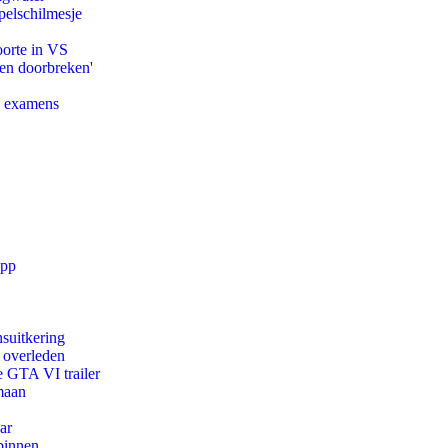
pelschilmesje
oorte in VS
pen doorbreken'
e examens
app
suitkering
d overleden
e GTA VI trailer
maan
ar
binnen