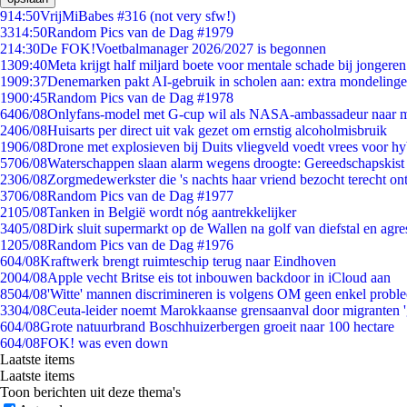
9
14:50
VrijMiBabes #316 (not very sfw!)
33
14:50
Random Pics van de Dag #1979
2
14:30
De FOK!Voetbalmanager 2026/2027 is begonnen
13
09:40
Meta krijgt half miljard boete voor mentale schade bij jongeren
19
09:37
Denemarken pakt AI-gebruik in scholen aan: extra mondeling
19
00:45
Random Pics van de Dag #1978
64
06/08
Onlyfans-model met G-cup wil als NASA-ambassadeur naar 
24
06/08
Huisarts per direct uit vak gezet om ernstig alcoholmisbruik
19
06/08
Drone met explosieven bij Duits vliegveld voedt vrees voor hy
57
06/08
Waterschappen slaan alarm wegens droogte: Gereedschapskist
23
06/08
Zorgmedewerkster die 's nachts haar vriend bezocht terecht on
37
06/08
Random Pics van de Dag #1977
21
05/08
Tanken in België wordt nóg aantrekkelijker
34
05/08
Dirk sluit supermarkt op de Wallen na golf van diefstal en agre
12
05/08
Random Pics van de Dag #1976
6
04/08
Kraftwerk brengt ruimteschip terug naar Eindhoven
20
04/08
Apple vecht Britse eis tot inbouwen backdoor in iCloud aan
85
04/08
'Witte' mannen discrimineren is volgens OM geen enkel probl
33
04/08
Ceuta-leider noemt Marokkaanse grensaanval door migranten 
6
04/08
Grote natuurbrand Boschhuizerbergen groeit naar 100 hectare
6
04/08
FOK! was even down
Laatste items
Laatste items
Toon berichten uit deze thema's