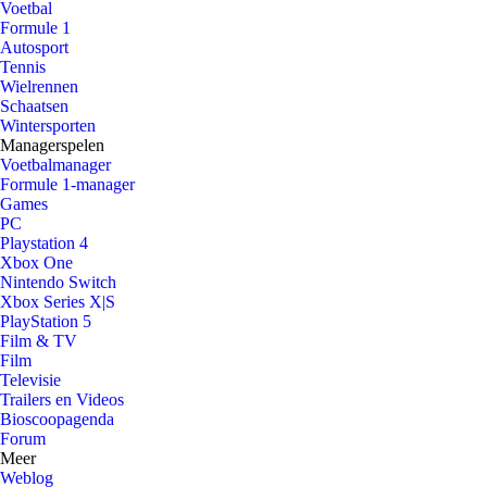
Voetbal
Formule 1
Autosport
Tennis
Wielrennen
Schaatsen
Wintersporten
Managerspelen
Voetbalmanager
Formule 1-manager
Games
PC
Playstation 4
Xbox One
Nintendo Switch
Xbox Series X|S
PlayStation 5
Film & TV
Film
Televisie
Trailers en Videos
Bioscoopagenda
Forum
Meer
Weblog