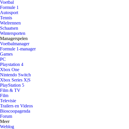
Voetbal
Formule 1
Autosport
Tennis
Wielrennen
Schaatsen
Wintersporten
Managerspelen
Voetbalmanager
Formule 1-manager
Games
PC
Playstation 4
Xbox One
Nintendo Switch
Xbox Series X|S
PlayStation 5
Film & TV
Film
Televisie
Trailers en Videos
Bioscoopagenda
Forum
Meer
Weblog