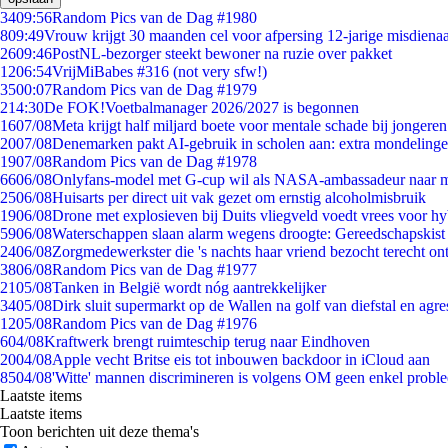
34
09:56
Random Pics van de Dag #1980
8
09:49
Vrouw krijgt 30 maanden cel voor afpersing 12-jarige misdienaa
26
09:46
PostNL-bezorger steekt bewoner na ruzie over pakket
12
06:54
VrijMiBabes #316 (not very sfw!)
35
00:07
Random Pics van de Dag #1979
2
14:30
De FOK!Voetbalmanager 2026/2027 is begonnen
16
07/08
Meta krijgt half miljard boete voor mentale schade bij jongeren
20
07/08
Denemarken pakt AI-gebruik in scholen aan: extra mondeling
19
07/08
Random Pics van de Dag #1978
66
06/08
Onlyfans-model met G-cup wil als NASA-ambassadeur naar 
25
06/08
Huisarts per direct uit vak gezet om ernstig alcoholmisbruik
19
06/08
Drone met explosieven bij Duits vliegveld voedt vrees voor hy
59
06/08
Waterschappen slaan alarm wegens droogte: Gereedschapskist
24
06/08
Zorgmedewerkster die 's nachts haar vriend bezocht terecht on
38
06/08
Random Pics van de Dag #1977
21
05/08
Tanken in België wordt nóg aantrekkelijker
34
05/08
Dirk sluit supermarkt op de Wallen na golf van diefstal en agre
12
05/08
Random Pics van de Dag #1976
6
04/08
Kraftwerk brengt ruimteschip terug naar Eindhoven
20
04/08
Apple vecht Britse eis tot inbouwen backdoor in iCloud aan
85
04/08
'Witte' mannen discrimineren is volgens OM geen enkel probl
Laatste items
Laatste items
Toon berichten uit deze thema's