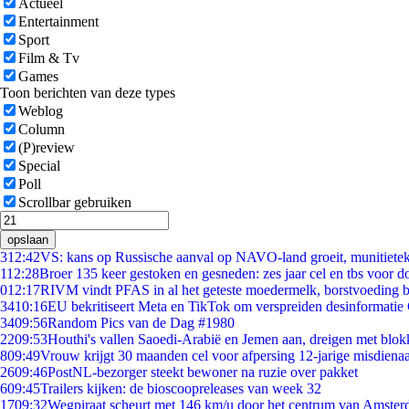
Actueel
Entertainment
Sport
Film & Tv
Games
Toon berichten van deze types
Weblog
Column
(P)review
Special
Poll
Scrollbar gebruiken
opslaan
3
12:42
VS: kans op Russische aanval op NAVO-land groeit, munitiete
1
12:28
Broer 135 keer gestoken en gesneden: zes jaar cel en tbs voor 
0
12:17
RIVM vindt PFAS in al het geteste moedermelk, borstvoeding bl
34
10:16
EU bekritiseert Meta en TikTok om verspreiden desinformatie
34
09:56
Random Pics van de Dag #1980
22
09:53
Houthi's vallen Saoedi-Arabië en Jemen aan, dreigen met blok
8
09:49
Vrouw krijgt 30 maanden cel voor afpersing 12-jarige misdienaa
26
09:46
PostNL-bezorger steekt bewoner na ruzie over pakket
6
09:45
Trailers kijken: de bioscoopreleases van week 32
17
09:32
Wegpiraat scheurt met 146 km/u door het centrum van Amste