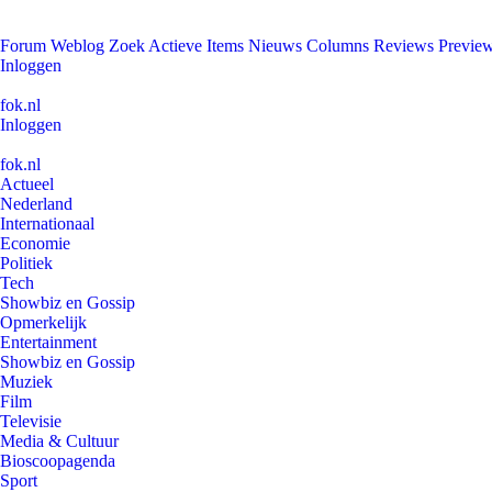
Forum
Weblog
Zoek
Actieve Items
Nieuws
Columns
Reviews
Previe
Inloggen
fok.nl
Inloggen
fok.nl
Actueel
Nederland
Internationaal
Economie
Politiek
Tech
Showbiz en Gossip
Opmerkelijk
Entertainment
Showbiz en Gossip
Muziek
Film
Televisie
Media & Cultuur
Bioscoopagenda
Sport