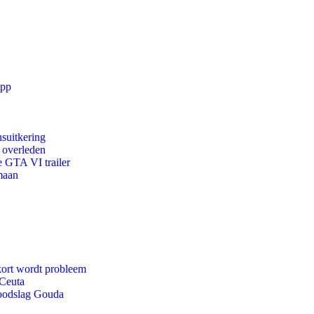
app
suitkering
d overleden
e GTA VI trailer
maan
kort wordt probleem
 Ceuta
doodslag Gouda