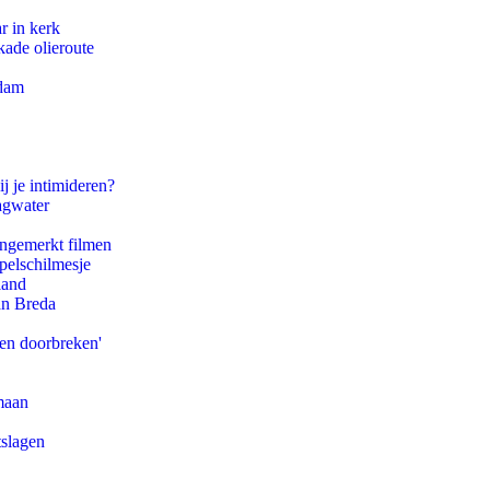
r in kerk
kade olieroute
rdam
j je intimideren?
agwater
ongemerkt filmen
pelschilmesje
land
an Breda
pen doorbreken'
maan
tslagen