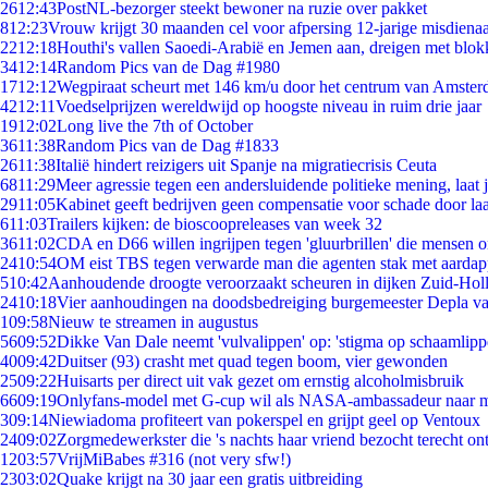
26
12:43
PostNL-bezorger steekt bewoner na ruzie over pakket
8
12:23
Vrouw krijgt 30 maanden cel voor afpersing 12-jarige misdienaa
22
12:18
Houthi's vallen Saoedi-Arabië en Jemen aan, dreigen met blok
34
12:14
Random Pics van de Dag #1980
17
12:12
Wegpiraat scheurt met 146 km/u door het centrum van Amste
42
12:11
Voedselprijzen wereldwijd op hoogste niveau in ruim drie jaar
19
12:02
Long live the 7th of October
36
11:38
Random Pics van de Dag #1833
26
11:38
Italië hindert reizigers uit Spanje na migratiecrisis Ceuta
68
11:29
Meer agressie tegen een andersluidende politieke mening, laat ji
29
11:05
Kabinet geeft bedrijven geen compensatie voor schade door la
6
11:03
Trailers kijken: de bioscoopreleases van week 32
36
11:02
CDA en D66 willen ingrijpen tegen 'gluurbrillen' die mensen 
24
10:54
OM eist TBS tegen verwarde man die agenten stak met aardap
5
10:42
Aanhoudende droogte veroorzaakt scheuren in dijken Zuid-Hol
24
10:18
Vier aanhoudingen na doodsbedreiging burgemeester Depla v
1
09:58
Nieuw te streamen in augustus
56
09:52
Dikke Van Dale neemt 'vulvalippen' op: 'stigma op schaamlip
40
09:42
Duitser (93) crasht met quad tegen boom, vier gewonden
25
09:22
Huisarts per direct uit vak gezet om ernstig alcoholmisbruik
66
09:19
Onlyfans-model met G-cup wil als NASA-ambassadeur naar 
3
09:14
Niewiadoma profiteert van pokerspel en grijpt geel op Ventoux
24
09:02
Zorgmedewerkster die 's nachts haar vriend bezocht terecht on
12
03:57
VrijMiBabes #316 (not very sfw!)
23
03:02
Quake krijgt na 30 jaar een gratis uitbreiding