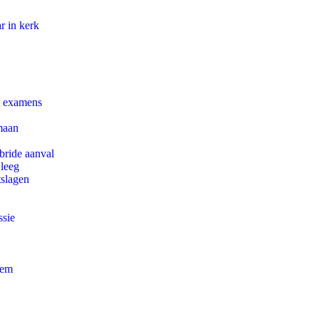
r in kerk
e examens
maan
bride aanval
 leeg
tslagen
ssie
eem