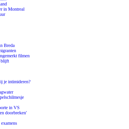
land
r in Montreal
uur
an Breda
migranten
ongemerkt filmen
lijft
ij je intimideren?
agwater
pelschilmesje
oorte in VS
pen doorbreken'
e examens