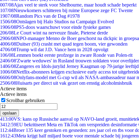
0
07/08
Ajax veel te sterk voor Shelbourne, maar houdt schade beperkt
1
07/08
Nieuwkomers schitteren bij ruime Europese zege FC Twente
19
07/08
Random Pics van de Dag #1978
15
06/08
Ontslagen bij Halo Studios na Campaign Evolved
19
06/08
PS5-doos waarschuwt voor einde fysieke games
2
06/08
Le Court wint na nerveuze finale, Pieterse derde
29
06/08
NPO-manager Menno de Boer geschorst na dickpic in groeps
40
06/08
Duitser (93) crasht met quad tegen boom, vier gewonden
47
06/08
Trump wil dat J.D. Vance hem in 2028 opvolgt
1
06/08
Lemmen boekt eerste profzege in zware Ronde van Polen-rit
24
06/08
'Zwarte weduwes' in Rusland trouwen soldaten voor overlijden
14
06/08
Zangeres en Idols-jurylid Jerney Kaagman op 79-jarige leeftij
10
06/08
Netflix-abonnees krijgen exclusieve early access tot uitgebreid
66
06/08
Onlyfans-model met G-cup wil als NASA-ambassadeur naar 
25
06/08
Huisarts per direct uit vak gezet om ernstig alcoholmisbruik
Actieve items
Actieve items
Scrollbar gebruiken
opslaan
4
13:00
VS: kans op Russische aanval op NAVO-land groeit, munitiete
34
12:59
EU bekritiseert Meta en TikTok om verspreiden desinformatie
1
12:44
Broer 135 keer gestoken en gesneden: zes jaar cel en tbs voor 
16
12:43
Meta krijgt half miljard boete voor mentale schade bij jongeren