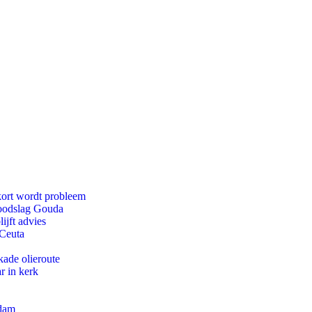
kort wordt probleem
doodslag Gouda
ijft advies
 Ceuta
kade olieroute
r in kerk
rdam