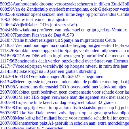
5
09:28
Aanhoudende droogte veroorzaakt scheuren in dijken Zuid-Hol
0
08:59
Van de Zandschulp overleeft matchpoints, ook Griekspoor verde
0
08:56
Excelsior opent seizoen met ruime zege op promovendus Camb
1
08:35
Nieuw te streamen in augustus
12
06:54
VrijMiBabes #316 (not very sfw!)
3
04:46
Niewiadoma profiteert van pokerspel en grijpt geel op Ventoux
35
00:07
Random Pics van de Dag #1979
26
18:47
Italië hindert reizigers uit Spanje na migratiecrisis Ceuta
24
18:31
Vier aanhoudingen na doodsbedreiging burgemeester Depla v
11
18:26
Smokkelbende opgerold in Spanje, verdienden miljoenen aan 
36
18:08
CDA en D66 willen ingrijpen tegen 'gluurbrillen' die mensen 
11
17:56
Benzineprijs daalt verder, onzekerheid over Straat van Hormuz b
42
17:47
Voedselprijzen wereldwijd op hoogste niveau in ruim drie jaar
23
14:33
Quake krijgt na 30 jaar een gratis uitbreiding
2
14:30
De FOK!Voetbalmanager 2026/2027 is begonnen
68
13:48
Meer agressie tegen een andersluidende politieke mening, laat j
31
07/08
Amsterdams dierenasiel DOA overspoeld met babykonijntjes
29
07/08
Kabinet geeft bedrijven geen compensatie voor schade door la
24
07/08
OM eist TBS tegen verwarde man die agenten stak met aardap
30
07/08
Tropische hitte keert zondag terug met lokaal 32 graden
30
07/08
Trump grijpt weer in op automatisch staatsburgerschap bij geb
56
07/08
Dikke Van Dale neemt 'vulvalippen' op: 'stigma op schaamlip
16
07/08
Meta krijgt half miljard boete voor mentale schade bij jongeren
20
07/08
Denemarken pakt AI-gebruik in scholen aan: extra mondeling
25
07/08
Peter Faber (82) overleden