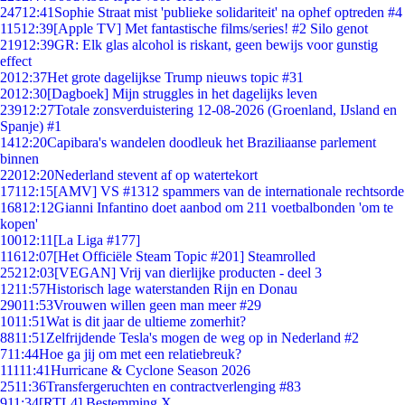
247
12:41
Sophie Straat mist 'publieke solidariteit' na ophef optreden #4
115
12:39
[Apple TV] Met fantastische films/series! #2 Silo genot
219
12:39
GR: Elk glas alcohol is riskant, geen bewijs voor gunstig
effect
20
12:37
Het grote dagelijkse Trump nieuws topic #31
20
12:30
[Dagboek] Mijn struggles in het dagelijks leven
239
12:27
Totale zonsverduistering 12-08-2026 (Groenland, IJsland en
Spanje) #1
14
12:20
Capibara's wandelen doodleuk het Braziliaanse parlement
binnen
220
12:20
Nederland stevent af op watertekort
171
12:15
[AMV] VS #1312 spammers van de internationale rechtsorde
168
12:12
Gianni Infantino doet aanbod om 211 voetbalbonden 'om te
kopen'
100
12:11
[La Liga #177]
116
12:07
[Het Officiële Steam Topic #201] Steamrolled
252
12:03
[VEGAN] Vrij van dierlijke producten - deel 3
12
11:57
Historisch lage waterstanden Rijn en Donau
290
11:53
Vrouwen willen geen man meer #29
10
11:51
Wat is dit jaar de ultieme zomerhit?
88
11:51
Zelfrijdende Tesla's mogen de weg op in Nederland #2
7
11:44
Hoe ga jij om met een relatiebreuk?
111
11:41
Hurricane & Cyclone Season 2026
25
11:36
Transfergeruchten en contractverlenging #83
9
11:34
[RTL4] Bestemming X