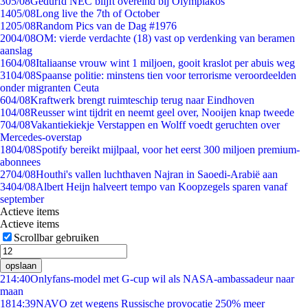
3
05/08
Gedurfd NEC blijft overeind bij Olympiakos
14
05/08
Long live the 7th of October
12
05/08
Random Pics van de Dag #1976
20
04/08
OM: vierde verdachte (18) vast op verdenking van beramen
aanslag
16
04/08
Italiaanse vrouw wint 1 miljoen, gooit kraslot per abuis weg
31
04/08
Spaanse politie: minstens tien voor terrorisme veroordeelden
onder migranten Ceuta
6
04/08
Kraftwerk brengt ruimteschip terug naar Eindhoven
1
04/08
Reusser wint tijdrit en neemt geel over, Nooijen knap tweede
7
04/08
Vakantiekiekje Verstappen en Wolff voedt geruchten over
Mercedes-overstap
18
04/08
Spotify bereikt mijlpaal, voor het eerst 300 miljoen premium-
abonnees
27
04/08
Houthi's vallen luchthaven Najran in Saoedi-Arabië aan
34
04/08
Albert Heijn halveert tempo van Koopzegels sparen vanaf
september
Actieve items
Actieve items
Scrollbar gebruiken
opslaan
2
14:40
Onlyfans-model met G-cup wil als NASA-ambassadeur naar
maan
18
14:39
NAVO zet wegens Russische provocatie 250% meer