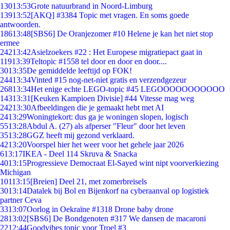
130
13:53
Grote natuurbrand in Noord-Limburg
139
13:52
[AKQ] #3384 Topic met vragen. En soms goede
antwoorden.
186
13:48
[SBS6] De Oranjezomer #10 Helene je kan het niet stop
ermee
242
13:42
Asielzoekers #22 : Het Europese migratiepact gaat in
119
13:39
Teltopic #1558 tel door en door en door....
30
13:35
De gemiddelde leeftijd op FOK!
244
13:34
Vinted #15 nog-net-niet gratis en verzendgezeur
268
13:34
Het enige echte LEGO-topic #45 LEGOOOOOOOOOOO
143
13:31
[Keuken Kampioen Divisie] #44 Vitesse mag weg
242
13:30
Afbeeldingen die je gemaakt hebt met AI
24
13:29
Woningtekort: dus ga je woningen slopen, logisch
55
13:28
Abdul A. (27) als afperser "Fleur" door het leven
35
13:28
GGZ heeft mij gezond verklaard.
42
13:20
Voorspel hier het weer voor het gehele jaar 2026
6
13:17
IKEA - Deel 114 Skruva & Snacka
40
13:15
Progressieve Democraat El-Sayed wint nipt voorverkiezing
Michigan
101
13:15
[Breien] Deel 21, met zomerbreisels
30
13:14
Datalek bij Bol en Bijenkorf na cyberaanval op logistiek
partner Ceva
33
13:07
Oorlog in Oekraïne #1318 Drone baby drone
28
13:02
[SBS6] De Bondgenoten #317 We dansen de macaroni
22
12:44
Goodvibes topic voor Troel #3