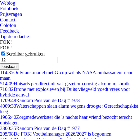
Weblog
Fotoboek
Prijsvragen
Contact
Colofon
Feedback
Tip de redactie
FOK!
FOK!
Scrollbar gebruiken
opslaan
1
14:35
Onlyfans-model met G-cup wil als NASA-ambassadeur naar
maan
5
14:09
Huisarts per direct uit vak gezet om ernstig alcoholmisbruik
7
10:32
Drone met explosieven bij Duits vliegveld voedt vrees voor
hybride aanval
17
09:48
Random Pics van de Dag #1978
40
09:33
Waterschappen slaan alarm wegens droogte: Gereedschapskist
leeg
19
06:40
Zorgmedewerkster die 's nachts haar vriend bezocht terecht
ontslagen
33
00:35
Random Pics van de Dag #1977
2
05/08
De FOK!Voetbalmanager 2026/2027 is begonnen