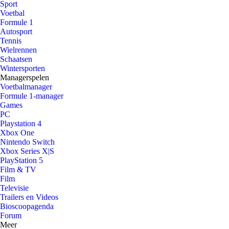
Sport
Voetbal
Formule 1
Autosport
Tennis
Wielrennen
Schaatsen
Wintersporten
Managerspelen
Voetbalmanager
Formule 1-manager
Games
PC
Playstation 4
Xbox One
Nintendo Switch
Xbox Series X|S
PlayStation 5
Film & TV
Film
Televisie
Trailers en Videos
Bioscoopagenda
Forum
Meer