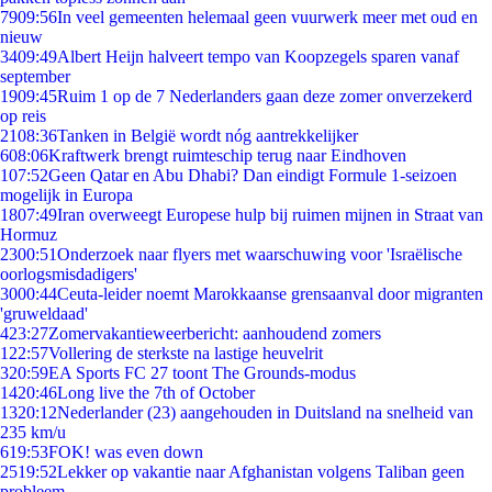
79
09:56
In veel gemeenten helemaal geen vuurwerk meer met oud en
nieuw
34
09:49
Albert Heijn halveert tempo van Koopzegels sparen vanaf
september
19
09:45
Ruim 1 op de 7 Nederlanders gaan deze zomer onverzekerd
op reis
21
08:36
Tanken in België wordt nóg aantrekkelijker
6
08:06
Kraftwerk brengt ruimteschip terug naar Eindhoven
1
07:52
Geen Qatar en Abu Dhabi? Dan eindigt Formule 1-seizoen
mogelijk in Europa
18
07:49
Iran overweegt Europese hulp bij ruimen mijnen in Straat van
Hormuz
23
00:51
Onderzoek naar flyers met waarschuwing voor 'Israëlische
oorlogsmisdadigers'
30
00:44
Ceuta-leider noemt Marokkaanse grensaanval door migranten
'gruweldaad'
4
23:27
Zomervakantieweerbericht: aanhoudend zomers
1
22:57
Vollering de sterkste na lastige heuvelrit
3
20:59
EA Sports FC 27 toont The Grounds-modus
14
20:46
Long live the 7th of October
13
20:12
Nederlander (23) aangehouden in Duitsland na snelheid van
235 km/u
6
19:53
FOK! was even down
25
19:52
Lekker op vakantie naar Afghanistan volgens Taliban geen
probleem