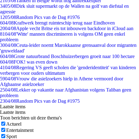
21
05/08
Tanken in België wordt nóg aantrekkelijker
34
05/08
Dirk sluit supermarkt op de Wallen na golf van diefstal en
agressie
12
05/08
Random Pics van de Dag #1976
6
04/08
Kraftwerk brengt ruimteschip terug naar Eindhoven
20
04/08
Apple vecht Britse eis tot inbouwen backdoor in iCloud aan
81
04/08
'Witte' mannen discrimineren is volgens OM geen enkel
probleem
30
04/08
Ceuta-leider noemt Marokkaanse grensaanval door migranten
'gruweldaad'
6
04/08
Grote natuurbrand Boschhuizerbergen groeit naar 100 hectare
6
04/08
FOK! was even down
41
04/08
Regering VS geeft scholen die 'genderidentiteit' van kinderen
verbergen voor ouders ultimatum
59
04/08
Vrouw die asielzoekers hielp in Athene vermoord door
Afghaanse asielzoeker
25
04/08
Lekker op vakantie naar Afghanistan volgens Taliban geen
probleem
23
04/08
Random Pics van de Dag #1975
Laatste items
Laatste items
Toon berichten uit deze thema's
Actueel
Entertainment
Sport