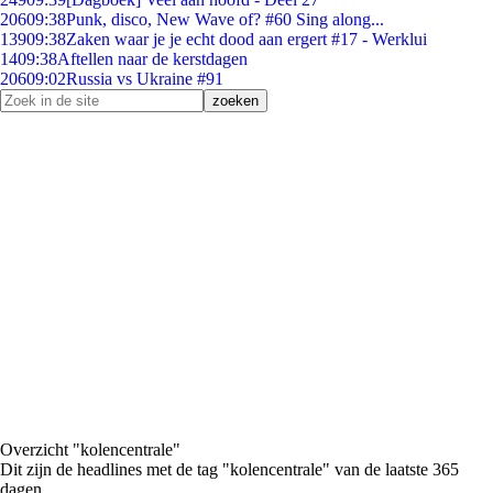
206
09:38
Punk, disco, New Wave of? #60 Sing along...
139
09:38
Zaken waar je je echt dood aan ergert #17 - Werklui
14
09:38
Aftellen naar de kerstdagen
206
09:02
Russia vs Ukraine #91
Overzicht "kolencentrale"
Dit zijn de headlines met de tag "kolencentrale" van de laatste 365
dagen.