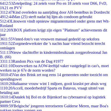
64
12:53
Zetelpeiling: 24 zetels voor Pro en 18 zetels voor D66, FvD,
JA21 en PVV
31
12:47
Kind overleden na aanrijding door AH-bestelbus in Dordrecht
49
12:44
Man (25) sterft nadat hij lijm als condoom gebruikt
5
12:43
Litouwen vindt opnieuw migrantentunnel onder grens met Wit-
Rusland
1
12:20
XBOX platform krijgt zijn eigen "Platinum" achievements dit
jaar
36
11:55
Vinted-foto's van vrouwen massaal gedeeld op seksfora
19
11:52
Zorgmedewerkster die 's nachts haar vriend bezocht terecht
ontslagen
5
11:13
Nieuw slachtoffer in kindermisbruikzaak zorgprofessional Jan
B. (66)
33
11:13
Random Pics van de Dag #1977
43
11:10
Doorwerken na AOW-leeftijd vaker vastgelegd in cao's, moet
werken na je 67e de norm worden?
50
10:45
Van den Brink zet nog eens 14 gemeenten onder toezicht om
spreidingswet
16
10:26
Italiaanse vrouw wint 1 miljoen, gooit kraslot per abuis weg
11
10:20
Accell, moederbedrijf Sparta en Batavus, vraagt uitstel van
betaling aan
16
10:14
Datalek bij Bol en de Bijenkorf na cyberaanval op logistiek
partner Ceva
90
09:59
'Belgische' jongeren terroriseren Galderse Meren, maar Boa's
pakken topless zonnen aan