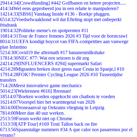
294
14:34
[Crowdfunding] #442 Golfbanen en betere projecten.....
4
14:34
Wel eens geprobeerd jou in een relatie te manipuleren?
142
14:33
[SBS6] Vandaag Inside #136 - Boekje pluggen.
65
14:32
Voedselwaakhond wil dat Efteling stopt met onbeperkt
frisdrank
190
14:32
Politieke meme's en spotprenten #11
168
14:31
Tour de France femmes 2026 #3 Tijd voor de borstcrawl
80
14:31
UEFA kondigt boycot van FIFA-competities aan vanwege
plan Infantino
52
14:30
Covid19 the aftermath #17 bananenmilkshake
178
14:30
NEC #77: Wat een seizoen is dit zeg
242
14:29
[INFLUENCERS #294] supermarkt Safari
42
14:28
Migranten breken door grens naar Ceuta in Spanje,l #10
179
14:28
FOK! Premier Cycling League 2026 #10 Tussentijdse
transfers
7
14:26
Meest innovatieve game mechanics
50
14:23
[Wielrennen #616] Brennan!
185
14:07
Boeken worden opgekocht om chatbots te voeden
162
14:07
Voorspel hier het warmtegetal van 2026
36
14:00
Droneaanval op Oekrains vliegtuig in Leipzig
78
14:00
Meer dan 40 uur werken.
25
13:59
Forum werkt niet op Chrome
15
13:59
[ATP Tour] #169 Tosti Tallon back on fire
67
13:56
Spaanstalige nummers #34 A que calor nos pasaremos por el
verano?