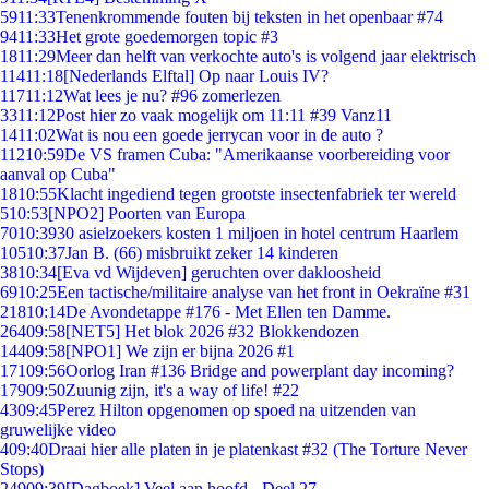
59
11:33
Tenenkrommende fouten bij teksten in het openbaar #74
94
11:33
Het grote goedemorgen topic #3
18
11:29
Meer dan helft van verkochte auto's is volgend jaar elektrisch
114
11:18
[Nederlands Elftal] Op naar Louis IV?
117
11:12
Wat lees je nu? #96 zomerlezen
33
11:12
Post hier zo vaak mogelijk om 11:11 #39 Vanz11
14
11:02
Wat is nou een goede jerrycan voor in de auto ?
112
10:59
De VS framen Cuba: "Amerikaanse voorbereiding voor
aanval op Cuba"
18
10:55
Klacht ingediend tegen grootste insectenfabriek ter wereld
5
10:53
[NPO2] Poorten van Europa
70
10:39
30 asielzoekers kosten 1 miljoen in hotel centrum Haarlem
105
10:37
Jan B. (66) misbruikt zeker 14 kinderen
38
10:34
[Eva vd Wijdeven] geruchten over dakloosheid
69
10:25
Een tactische/militaire analyse van het front in Oekraïne #31
218
10:14
De Avondetappe #176 - Met Ellen ten Damme.
264
09:58
[NET5] Het blok 2026 #32 Blokkendozen
144
09:58
[NPO1] We zijn er bijna 2026 #1
171
09:56
Oorlog Iran #136 Bridge and powerplant day incoming?
179
09:50
Zuunig zijn, it's a way of life! #22
43
09:45
Perez Hilton opgenomen op spoed na uitzenden van
gruwelijke video
4
09:40
Draai hier alle platen in je platenkast #32 (The Torture Never
Stops)
249
09:39
[Dagboek] Veel aan hoofd - Deel 27