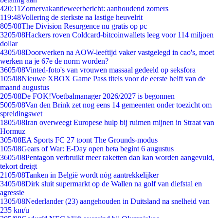
4
20:11
Zomervakantieweerbericht: aanhoudend zomers
1
19:48
Vollering de sterkste na lastige heuvelrit
8
05/08
The Division Resurgence nu gratis op pc
32
05/08
Hackers roven Coldcard-bitcoinwallets leeg voor 114 miljoen
dollar
43
05/08
Doorwerken na AOW-leeftijd vaker vastgelegd in cao's, moet
werken na je 67e de norm worden?
36
05/08
Vinted-foto's van vrouwen massaal gedeeld op seksfora
1
05/08
Nieuwe XBOX Game Pass titels voor de eerste helft van de
maand augustus
2
05/08
De FOK!Voetbalmanager 2026/2027 is begonnen
50
05/08
Van den Brink zet nog eens 14 gemeenten onder toezicht om
spreidingswet
18
05/08
Iran overweegt Europese hulp bij ruimen mijnen in Straat van
Hormuz
3
05/08
EA Sports FC 27 toont The Grounds-modus
1
05/08
Gears of War: E-Day open beta begint 6 augustus
36
05/08
Pentagon verbruikt meer raketten dan kan worden aangevuld,
tekort dreigt
21
05/08
Tanken in België wordt nóg aantrekkelijker
34
05/08
Dirk sluit supermarkt op de Wallen na golf van diefstal en
agressie
13
05/08
Nederlander (23) aangehouden in Duitsland na snelheid van
235 km/u