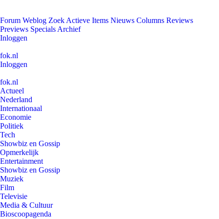
Forum
Weblog
Zoek
Actieve Items
Nieuws
Columns
Reviews
Previews
Specials
Archief
Inloggen
fok.nl
Inloggen
fok.nl
Actueel
Nederland
Internationaal
Economie
Politiek
Tech
Showbiz en Gossip
Opmerkelijk
Entertainment
Showbiz en Gossip
Muziek
Film
Televisie
Media & Cultuur
Bioscoopagenda