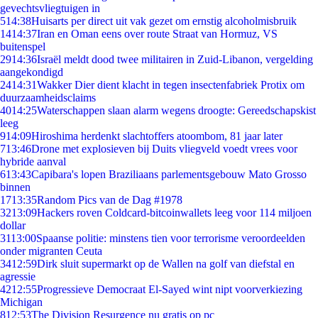
gevechtsvliegtuigen in
5
14:38
Huisarts per direct uit vak gezet om ernstig alcoholmisbruik
14
14:37
Iran en Oman eens over route Straat van Hormuz, VS
buitenspel
29
14:36
Israël meldt dood twee militairen in Zuid-Libanon, vergelding
aangekondigd
24
14:31
Wakker Dier dient klacht in tegen insectenfabriek Protix om
duurzaamheidsclaims
40
14:25
Waterschappen slaan alarm wegens droogte: Gereedschapskist
leeg
9
14:09
Hiroshima herdenkt slachtoffers atoombom, 81 jaar later
7
13:46
Drone met explosieven bij Duits vliegveld voedt vrees voor
hybride aanval
6
13:43
Capibara's lopen Braziliaans parlementsgebouw Mato Grosso
binnen
17
13:35
Random Pics van de Dag #1978
32
13:09
Hackers roven Coldcard-bitcoinwallets leeg voor 114 miljoen
dollar
31
13:00
Spaanse politie: minstens tien voor terrorisme veroordeelden
onder migranten Ceuta
34
12:59
Dirk sluit supermarkt op de Wallen na golf van diefstal en
agressie
42
12:55
Progressieve Democraat El-Sayed wint nipt voorverkiezing
Michigan
8
12:53
The Division Resurgence nu gratis op pc