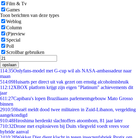
Film & Tv
Games
Toon berichten van deze types
Weblog
Column
(P)review
Special
Poll
Scrollbar gebruiken
opslaan
1
14:35
Onlyfans-model met G-cup wil als NASA-ambassadeur naar
maan
5
14:09
Huisarts per direct uit vak gezet om ernstig alcoholmisbruik
1
12:12
XBOX platform krijgt zijn eigen "Platinum" achievements dit
jaar
6
11:27
Capibara's lopen Braziliaans parlementsgebouw Mato Grosso
binnen
29
10:59
Israël meldt dood twee militairen in Zuid-Libanon, vergelding
aangekondigd
9
10:48
Hiroshima herdenkt slachtoffers atoombom, 81 jaar later
7
10:32
Drone met explosieven bij Duits vliegveld voedt vrees voor
hybride aanval
24
10:28
Wakker Dier dient klacht in tegen insectenfabriek Protix om