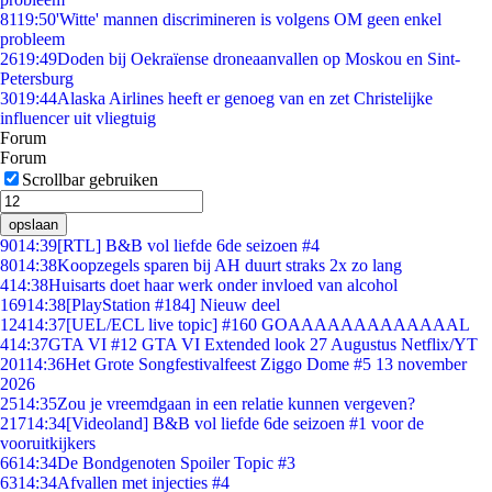
81
19:50
'Witte' mannen discrimineren is volgens OM geen enkel
probleem
26
19:49
Doden bij Oekraïense droneaanvallen op Moskou en Sint-
Petersburg
30
19:44
Alaska Airlines heeft er genoeg van en zet Christelijke
influencer uit vliegtuig
Forum
Forum
Scrollbar gebruiken
opslaan
90
14:39
[RTL] B&B vol liefde 6de seizoen #4
80
14:38
Koopzegels sparen bij AH duurt straks 2x zo lang
4
14:38
Huisarts doet haar werk onder invloed van alcohol
169
14:38
[PlayStation #184] Nieuw deel
124
14:37
[UEL/ECL live topic] #160 GOAAAAAAAAAAAAAL
4
14:37
GTA VI #12 GTA VI Extended look 27 Augustus Netflix/YT
201
14:36
Het Grote Songfestivalfeest Ziggo Dome #5 13 november
2026
25
14:35
Zou je vreemdgaan in een relatie kunnen vergeven?
217
14:34
[Videoland] B&B vol liefde 6de seizoen #1 voor de
vooruitkijkers
66
14:34
De Bondgenoten Spoiler Topic #3
63
14:34
Afvallen met injecties #4