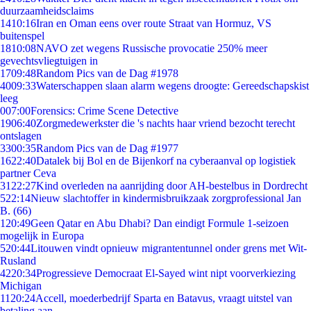
duurzaamheidsclaims
14
10:16
Iran en Oman eens over route Straat van Hormuz, VS
buitenspel
18
10:08
NAVO zet wegens Russische provocatie 250% meer
gevechtsvliegtuigen in
17
09:48
Random Pics van de Dag #1978
40
09:33
Waterschappen slaan alarm wegens droogte: Gereedschapskist
leeg
0
07:00
Forensics: Crime Scene Detective
19
06:40
Zorgmedewerkster die 's nachts haar vriend bezocht terecht
ontslagen
33
00:35
Random Pics van de Dag #1977
16
22:40
Datalek bij Bol en de Bijenkorf na cyberaanval op logistiek
partner Ceva
31
22:27
Kind overleden na aanrijding door AH-bestelbus in Dordrecht
5
22:14
Nieuw slachtoffer in kindermisbruikzaak zorgprofessional Jan
B. (66)
1
20:49
Geen Qatar en Abu Dhabi? Dan eindigt Formule 1-seizoen
mogelijk in Europa
5
20:44
Litouwen vindt opnieuw migrantentunnel onder grens met Wit-
Rusland
42
20:34
Progressieve Democraat El-Sayed wint nipt voorverkiezing
Michigan
11
20:24
Accell, moederbedrijf Sparta en Batavus, vraagt uitstel van
betaling aan