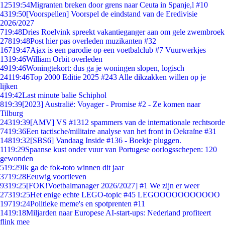
125
19:54
Migranten breken door grens naar Ceuta in Spanje,l #10
43
19:50
[Voorspellen] Voorspel de eindstand van de Eredivisie
2026/2027
7
19:48
Dries Roelvink spreekt vakantieganger aan om gele zwembroek
278
19:48
Post hier pas overleden muzikanten #32
167
19:47
Ajax is een parodie op een voetbalclub #7 Vuurwerkjes
13
19:46
William Orbit overleden
49
19:46
Woningtekort: dus ga je woningen slopen, logisch
241
19:46
Top 2000 Editie 2025 #243 Alle dikzakken willen op je
lijken
4
19:42
Last minute balie Schiphol
8
19:39
[2023] Australië: Voyager - Promise #2 - Ze komen naar
Tilburg
243
19:39
[AMV] VS #1312 spammers van de internationale rechtsorde
74
19:36
Een tactische/militaire analyse van het front in Oekraïne #31
148
19:32
[SBS6] Vandaag Inside #136 - Boekje pluggen.
11
19:29
Spaanse kust onder vuur van Portugese oorlogsschepen: 120
gewonden
5
19:29
Ik ga de fok-toto winnen dit jaar
37
19:28
Eeuwig voortleven
93
19:25
[FOK!Voetbalmanager 2026/2027] #1 We zijn er weer
273
19:25
Het enige echte LEGO-topic #45 LEGOOOOOOOOOOO
197
19:24
Politieke meme's en spotprenten #11
14
19:18
Miljarden naar Europese AI-start-ups: Nederland profiteert
flink mee