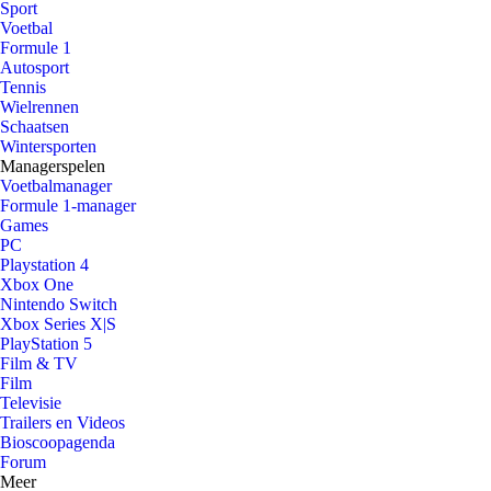
Sport
Voetbal
Formule 1
Autosport
Tennis
Wielrennen
Schaatsen
Wintersporten
Managerspelen
Voetbalmanager
Formule 1-manager
Games
PC
Playstation 4
Xbox One
Nintendo Switch
Xbox Series X|S
PlayStation 5
Film & TV
Film
Televisie
Trailers en Videos
Bioscoopagenda
Forum
Meer