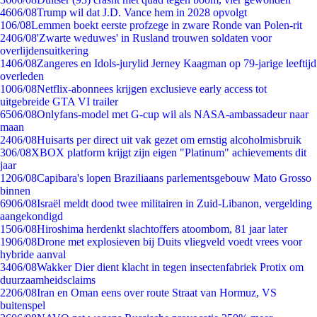
46
06/08
Trump wil dat J.D. Vance hem in 2028 opvolgt
1
06/08
Lemmen boekt eerste profzege in zware Ronde van Polen-rit
24
06/08
'Zwarte weduwes' in Rusland trouwen soldaten voor
overlijdensuitkering
14
06/08
Zangeres en Idols-jurylid Jerney Kaagman op 79-jarige leeftijd
overleden
10
06/08
Netflix-abonnees krijgen exclusieve early access tot
uitgebreide GTA VI trailer
65
06/08
Onlyfans-model met G-cup wil als NASA-ambassadeur naar
maan
24
06/08
Huisarts per direct uit vak gezet om ernstig alcoholmisbruik
3
06/08
XBOX platform krijgt zijn eigen "Platinum" achievements dit
jaar
12
06/08
Capibara's lopen Braziliaans parlementsgebouw Mato Grosso
binnen
69
06/08
Israël meldt dood twee militairen in Zuid-Libanon, vergelding
aangekondigd
15
06/08
Hiroshima herdenkt slachtoffers atoombom, 81 jaar later
19
06/08
Drone met explosieven bij Duits vliegveld voedt vrees voor
hybride aanval
34
06/08
Wakker Dier dient klacht in tegen insectenfabriek Protix om
duurzaamheidsclaims
22
06/08
Iran en Oman eens over route Straat van Hormuz, VS
buitenspel