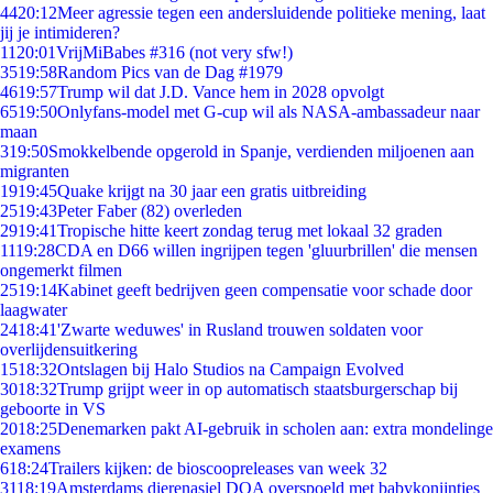
44
20:12
Meer agressie tegen een andersluidende politieke mening, laat
jij je intimideren?
11
20:01
VrijMiBabes #316 (not very sfw!)
35
19:58
Random Pics van de Dag #1979
46
19:57
Trump wil dat J.D. Vance hem in 2028 opvolgt
65
19:50
Onlyfans-model met G-cup wil als NASA-ambassadeur naar
maan
3
19:50
Smokkelbende opgerold in Spanje, verdienden miljoenen aan
migranten
19
19:45
Quake krijgt na 30 jaar een gratis uitbreiding
25
19:43
Peter Faber (82) overleden
29
19:41
Tropische hitte keert zondag terug met lokaal 32 graden
11
19:28
CDA en D66 willen ingrijpen tegen 'gluurbrillen' die mensen
ongemerkt filmen
25
19:14
Kabinet geeft bedrijven geen compensatie voor schade door
laagwater
24
18:41
'Zwarte weduwes' in Rusland trouwen soldaten voor
overlijdensuitkering
15
18:32
Ontslagen bij Halo Studios na Campaign Evolved
30
18:32
Trump grijpt weer in op automatisch staatsburgerschap bij
geboorte in VS
20
18:25
Denemarken pakt AI-gebruik in scholen aan: extra mondelinge
examens
6
18:24
Trailers kijken: de bioscoopreleases van week 32
31
18:19
Amsterdams dierenasiel DOA overspoeld met babykonijntjes