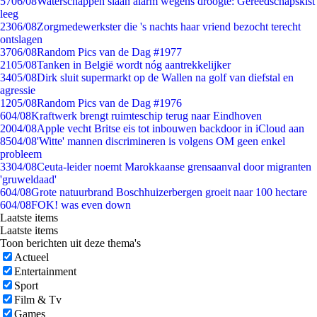
57
06/08
Waterschappen slaan alarm wegens droogte: Gereedschapskist
leeg
23
06/08
Zorgmedewerkster die 's nachts haar vriend bezocht terecht
ontslagen
37
06/08
Random Pics van de Dag #1977
21
05/08
Tanken in België wordt nóg aantrekkelijker
34
05/08
Dirk sluit supermarkt op de Wallen na golf van diefstal en
agressie
12
05/08
Random Pics van de Dag #1976
6
04/08
Kraftwerk brengt ruimteschip terug naar Eindhoven
20
04/08
Apple vecht Britse eis tot inbouwen backdoor in iCloud aan
85
04/08
'Witte' mannen discrimineren is volgens OM geen enkel
probleem
33
04/08
Ceuta-leider noemt Marokkaanse grensaanval door migranten
'gruweldaad'
6
04/08
Grote natuurbrand Boschhuizerbergen groeit naar 100 hectare
6
04/08
FOK! was even down
Laatste items
Laatste items
Toon berichten uit deze thema's
Actueel
Entertainment
Sport
Film & Tv
Games