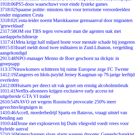
19
18:06
PS5-doos waarschuwt voor einde fysieke games
37
18:02
Spaanse politie: minstens tien voor terrorisme veroordeelden
onder migranten Ceuta
33
18:02
Ceuta-leider noemt Marokkaanse grensaanval door migranten
'gruweldaad'
23
17:58
OM eist TBS tegen verwarde man die agenten stak met
aardappelschilmesje
13
17:41
Meta krijgt half miljard boete voor mentale schade bij jongeren
69
15:03
Israël meldt dood twee militairen in Zuid-Libanon, vergelding
aangekondigd
29
13:48
NPO-manager Menno de Boer geschorst na dickpic in
groepsapp
1
13:37
Nieuwkomers schitteren bij ruime Europese zege FC Twente
14
12:19
Zangeres en Idols-jurylid Jerney Kaagman op 79-jarige leeftijd
overleden
24
12:00
Huisarts per direct uit vak gezet om ernstig alcoholmisbruik
10
11:41
Netflix-abonnees krijgen exclusieve early access tot
uitgebreide GTA VI trailer
26
10:54
NAVO zet wegens Russische provocatie 250% meer
gevechtsvliegtuigen in
14
10:46
Accell, moederbedrijf Sparta en Batavus, vraagt uitstel van
betaling aan
19
10:44
Drone met explosieven bij Duits vliegveld voedt vrees voor
hybride aanval
57
10:16
Waterschappen slaan alarm wegens droogte: Gereedschapskist