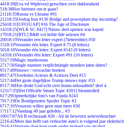
44
18:39
[Eva vd Wijdeven] geruchten over dakloosheid
5
18:38
Hoe hiermee om te gaan?
211
18:35
Russia vs Ukraine #91
212
18:35
Oorlog Iran #136 Bridge and powerplant day incoming?
256
18:31
[UFO/UAP] #16 The Age of Disclosure
143
18:25
[WLR SC #417] Nieuw deel openen was kaputt
179
18:21
[RTL] B&B vol liefde 6de seizoen #4
200
18:19
Verander een letter expert (7lettereditie) #50
15
18:19
Verander één letter. Expert # 75 (8 letters)
50
18:18
Verander één letter: Expert #143 (9 letters)
143
18:16
Verander één letter: Expert #91 (10 letters)
55
17:59
Magic mushrooms
27
17:56
Single mannen verplichtsingle moeders laten daten?
95
17:49
Nieuwe / verwachte boeken
89
17:47
Overleden Acteurs & Actrices Deel #15
52
17:44
Het grote dagelijkse Trump nieuws topic #31
85
17:36
Hoe denkt God echt over homo-seksualiteit? deel 4
123
17:35
[Het Officiële Steam Topic #201] Steamrolled
6
17:29
Opmerkelijke foto's van Funda #243
79
17:19
De Bondgenoten Spoiler Topic #3
67
17:16
Vrouwen willen geen man meer #30
171
17:12
Vandaag 40 jaar geleden... #3
100
17:07
Ali B rechtszaak #26 - Ali de bewezen serieverkrachter
22
16:42
Meer dan helft van verkochte auto's is volgend jaar elektrisch
76
16:41
Huisarts doet haar werk onder invloed van alcohol