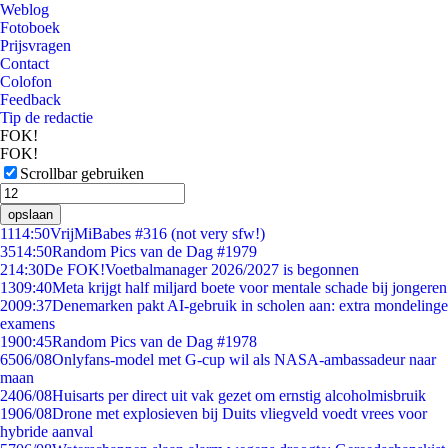
Weblog
Fotoboek
Prijsvragen
Contact
Colofon
Feedback
Tip de redactie
FOK!
FOK!
Scrollbar gebruiken
opslaan
11
14:50
VrijMiBabes #316 (not very sfw!)
35
14:50
Random Pics van de Dag #1979
2
14:30
De FOK!Voetbalmanager 2026/2027 is begonnen
13
09:40
Meta krijgt half miljard boete voor mentale schade bij jongeren
20
09:37
Denemarken pakt AI-gebruik in scholen aan: extra mondelinge
examens
19
00:45
Random Pics van de Dag #1978
65
06/08
Onlyfans-model met G-cup wil als NASA-ambassadeur naar
maan
24
06/08
Huisarts per direct uit vak gezet om ernstig alcoholmisbruik
19
06/08
Drone met explosieven bij Duits vliegveld voedt vrees voor
hybride aanval