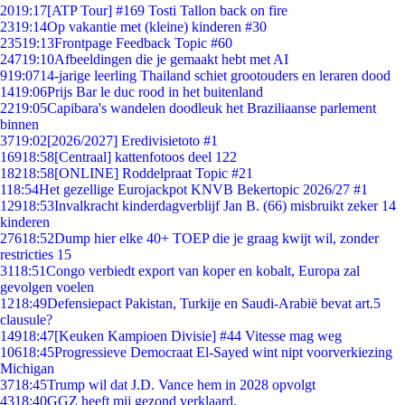
20
19:17
[ATP Tour] #169 Tosti Tallon back on fire
23
19:14
Op vakantie met (kleine) kinderen #30
235
19:13
Frontpage Feedback Topic #60
247
19:10
Afbeeldingen die je gemaakt hebt met AI
9
19:07
14-jarige leerling Thailand schiet grootouders en leraren dood
14
19:06
Prijs Bar le duc rood in het buitenland
22
19:05
Capibara's wandelen doodleuk het Braziliaanse parlement
binnen
37
19:02
[2026/2027] Eredivisietoto #1
169
18:58
[Centraal] kattenfotoos deel 122
182
18:58
[ONLINE] Roddelpraat Topic #21
1
18:54
Het gezellige Eurojackpot KNVB Bekertopic 2026/27 #1
129
18:53
Invalkracht kinderdagverblijf Jan B. (66) misbruikt zeker 14
kinderen
276
18:52
Dump hier elke 40+ TOEP die je graag kwijt wil, zonder
restricties 15
31
18:51
Congo verbiedt export van koper en kobalt, Europa zal
gevolgen voelen
12
18:49
Defensiepact Pakistan, Turkije en Saudi-Arabië bevat art.5
clausule?
149
18:47
[Keuken Kampioen Divisie] #44 Vitesse mag weg
106
18:45
Progressieve Democraat El-Sayed wint nipt voorverkiezing
Michigan
37
18:45
Trump wil dat J.D. Vance hem in 2028 opvolgt
43
18:40
GGZ heeft mij gezond verklaard.