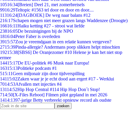
105
16:34
[Breien] Deel 21, met zomerbreisels
99
16:29
Teltopic #1563 tel door en door en door....
113
16:24
[DAGBOEK] De weg naar balans #12
2
16:17
Schapen mogen niet meer grazen langs Waddenzee (Droogte)
166
16:11
Haiku ketting #27 - strooi wat liefde
238
16:05
De bezuinigingen bij de NPO
18
16:04
Peter Faber is overleden
39
15:57
Zou je vreemdgaan in een relatie kunnen vergeven?
27
15:39
Pinda-allergie? Andermans poep slikken helpt misschien
192
15:38
[SBS6] De Oranjezomer #10 Helene je kan het niet stop
ermee
144
15:17
De EU-politiek #6 Musk naar Europa!
163
15:13
Politieke podcasts #1
5
15:11
Geen miljonair zijn door tijdverspilling
141
15:02
Zaken waar je je echt dood aan ergert #17 - Werklui
70
14:53
Afvallen met injecties #4
131
14:52
Hip Hop Central #114 Hip Hop Don´t Stop!
7
14:50
[X-Files Reboot] Filmen pilot gepland in mei 2026
14
14:13
97-jarige Betty verbreekt opnieuw record als oudste