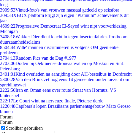
leeg
39
09:53
Vinted-foto's van vrouwen massaal gedeeld op seksfora
3
09:33
XBOX platform krijgt zijn eigen "Platinum" achievements dit
jaar
46
09:22
Progressieve Democraat El-Sayed wint nipt voorverkiezing
Michigan
34
08:18
Wakker Dier dient klacht in tegen insectenfabriek Protix om
duurzaamheidsclaims
85
04:44
'Witte' mannen discrimineren is volgens OM geen enkel
probleem
37
04:13
Random Pics van de Dag #1977
27
03:06
Doden bij Oekraïense droneaanvallen op Moskou en Sint-
Petersburg
34
01:01
Kind overleden na aanrijding door AH-bestelbus in Dordrecht
53
00:28
Van den Brink zet nog eens 14 gemeenten onder toezicht om
spreidingswet
22
22:50
Iran en Oman eens over route Straat van Hormuz, VS
buitenspel
2
22:17
Le Court wint na nerveuze finale, Pieterse derde
12
20:48
Capibara's lopen Braziliaans parlementsgebouw Mato Grosso
binnen
Forum
Forum
Scrollbar gebruiken