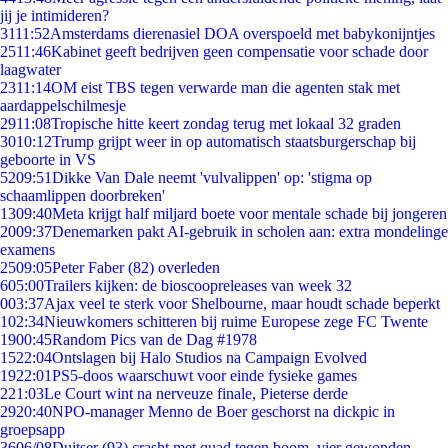
jij je intimideren?
31
11:52
Amsterdams dierenasiel DOA overspoeld met babykonijntjes
25
11:46
Kabinet geeft bedrijven geen compensatie voor schade door
laagwater
23
11:14
OM eist TBS tegen verwarde man die agenten stak met
aardappelschilmesje
29
11:08
Tropische hitte keert zondag terug met lokaal 32 graden
30
10:12
Trump grijpt weer in op automatisch staatsburgerschap bij
geboorte in VS
52
09:51
Dikke Van Dale neemt 'vulvalippen' op: 'stigma op
schaamlippen doorbreken'
13
09:40
Meta krijgt half miljard boete voor mentale schade bij jongeren
20
09:37
Denemarken pakt AI-gebruik in scholen aan: extra mondelinge
examens
25
09:05
Peter Faber (82) overleden
6
05:00
Trailers kijken: de bioscoopreleases van week 32
0
03:37
Ajax veel te sterk voor Shelbourne, maar houdt schade beperkt
1
02:34
Nieuwkomers schitteren bij ruime Europese zege FC Twente
19
00:45
Random Pics van de Dag #1978
15
22:04
Ontslagen bij Halo Studios na Campaign Evolved
19
22:01
PS5-doos waarschuwt voor einde fysieke games
2
21:03
Le Court wint na nerveuze finale, Pieterse derde
29
20:40
NPO-manager Menno de Boer geschorst na dickpic in
groepsapp
36
06/08
Duitser (93) crasht met quad tegen boom, vier gewonden