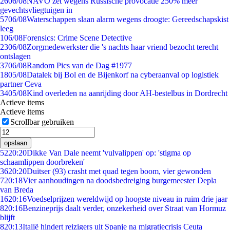
26
06/08
NAVO zet wegens Russische provocatie 250% meer
gevechtsvliegtuigen in
57
06/08
Waterschappen slaan alarm wegens droogte: Gereedschapskist
leeg
1
06/08
Forensics: Crime Scene Detective
23
06/08
Zorgmedewerkster die 's nachts haar vriend bezocht terecht
ontslagen
37
06/08
Random Pics van de Dag #1977
18
05/08
Datalek bij Bol en de Bijenkorf na cyberaanval op logistiek
partner Ceva
34
05/08
Kind overleden na aanrijding door AH-bestelbus in Dordrecht
Actieve items
Actieve items
Scrollbar gebruiken
opslaan
52
20:20
Dikke Van Dale neemt 'vulvalippen' op: 'stigma op
schaamlippen doorbreken'
36
20:20
Duitser (93) crasht met quad tegen boom, vier gewonden
7
20:18
Vier aanhoudingen na doodsbedreiging burgemeester Depla
van Breda
16
20:16
Voedselprijzen wereldwijd op hoogste niveau in ruim drie jaar
8
20:16
Benzineprijs daalt verder, onzekerheid over Straat van Hormuz
blijft
8
20:13
Italië hindert reizigers uit Spanje na migratiecrisis Ceuta