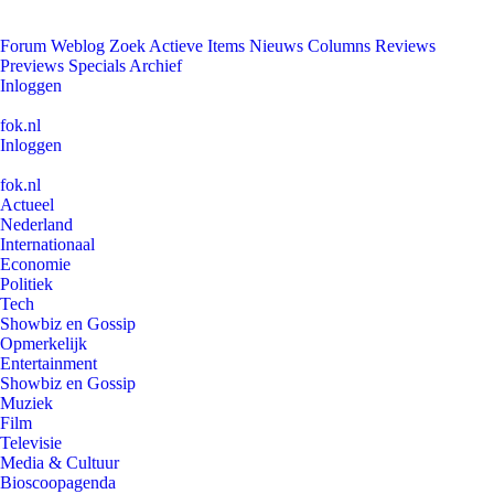
Forum
Weblog
Zoek
Actieve Items
Nieuws
Columns
Reviews
Previews
Specials
Archief
Inloggen
fok.nl
Inloggen
fok.nl
Actueel
Nederland
Internationaal
Economie
Politiek
Tech
Showbiz en Gossip
Opmerkelijk
Entertainment
Showbiz en Gossip
Muziek
Film
Televisie
Media & Cultuur
Bioscoopagenda