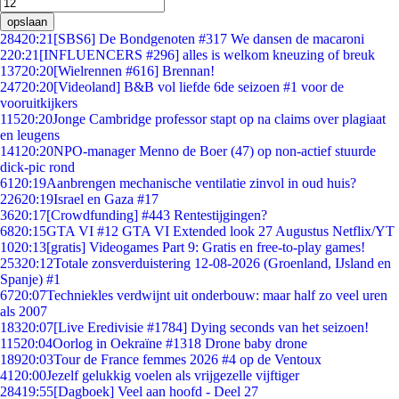
opslaan
284
20:21
[SBS6] De Bondgenoten #317 We dansen de macaroni
2
20:21
[INFLUENCERS #296] alles is welkom kneuzing of breuk
137
20:20
[Wielrennen #616] Brennan!
247
20:20
[Videoland] B&B vol liefde 6de seizoen #1 voor de
vooruitkijkers
115
20:20
Jonge Cambridge professor stapt op na claims over plagiaat
en leugens
141
20:20
NPO-manager Menno de Boer (47) op non-actief stuurde
dick-pic rond
61
20:19
Aanbrengen mechanische ventilatie zinvol in oud huis?
226
20:19
Israel en Gaza #17
36
20:17
[Crowdfunding] #443 Rentestijgingen?
68
20:15
GTA VI #12 GTA VI Extended look 27 Augustus Netflix/YT
10
20:13
[gratis] Videogames Part 9: Gratis en free-to-play games!
253
20:12
Totale zonsverduistering 12-08-2026 (Groenland, IJsland en
Spanje) #1
67
20:07
Techniekles verdwijnt uit onderbouw: maar half zo veel uren
als 2007
183
20:07
[Live Eredivisie #1784] Dying seconds van het seizoen!
115
20:04
Oorlog in Oekraïne #1318 Drone baby drone
189
20:03
Tour de France femmes 2026 #4 op de Ventoux
41
20:00
Jezelf gelukkig voelen als vrijgezelle vijftiger
284
19:55
[Dagboek] Veel aan hoofd - Deel 27