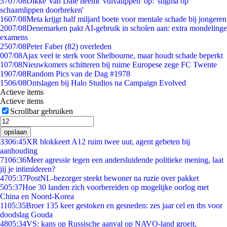
57
07/08
Dikke Van Dale neemt 'vulvalippen' op: 'stigma op
schaamlippen doorbreken'
16
07/08
Meta krijgt half miljard boete voor mentale schade bij jongeren
20
07/08
Denemarken pakt AI-gebruik in scholen aan: extra mondelinge
examens
25
07/08
Peter Faber (82) overleden
0
07/08
Ajax veel te sterk voor Shelbourne, maar houdt schade beperkt
1
07/08
Nieuwkomers schitteren bij ruime Europese zege FC Twente
19
07/08
Random Pics van de Dag #1978
15
06/08
Ontslagen bij Halo Studios na Campaign Evolved
Actieve items
Actieve items
Scrollbar gebruiken
opslaan
33
06:45
XR blokkeert A12 ruim twee uur, agent gebeten bij
aanhouding
71
06:36
Meer agressie tegen een andersluidende politieke mening, laat
jij je intimideren?
47
05:37
PostNL-bezorger steekt bewoner na ruzie over pakket
5
05:37
Hoe 30 landen zich voorbereiden op mogelijke oorlog met
China en Noord-Korea
11
05:35
Broer 135 keer gestoken en gesneden: zes jaar cel en tbs voor
doodslag Gouda
48
05:34
VS: kans op Russische aanval op NAVO-land groeit,