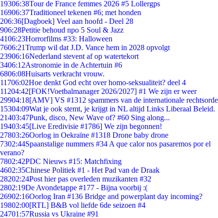
193
06:38
Tour de France femmes 2026 #5 Lollergps
169
06:37
Traditioneel tekenen #6; met honden
2
06:36
[Dagboek] Veel aan hoofd - Deel 28
9
06:28
Petitie behoud npo 5 Soul & Jazz
41
06:23
Horrorfilms #33: Halloween
76
06:21
Trump wil dat J.D. Vance hem in 2028 opvolgt
239
06:16
Nederland stevent af op watertekort
34
06:12
Astronomie in de Achtertuin #6
68
06:08
Huisarts verkracht vrouw.
117
06:02
Hoe denkt God echt over homo-seksualiteit? deel 4
112
04:42
[FOK!Voetbalmanager 2026/2027] #1 We zijn er weer
299
04:18
[AMV] VS #1312 spammers van de internationale rechtsorde
153
04:09
Wat je ook stemt, je krijgt in NL altijd Links Liberaal Beleid.
214
03:47
Punk, disco, New Wave of? #60 Sing along...
194
03:45
[Live Eredivisie #1786] We zijn begonnen!
278
03:26
Oorlog in Oekraïne #1318 Drone baby drone
73
02:44
Spaanstalige nummers #34 A que calor nos pasaremos por el
verano?
78
02:42
PDC Nieuws #15: Matchfixing
46
02:35
Chinese Politiek #1 - Het Pad van de Draak
282
02:24
Post hier pas overleden muzikanten #32
28
02:19
De Avondetappe #177 - Bijna voorbij :(
269
02:16
Oorlog Iran #136 Bridge and powerplant day incoming?
198
02:00
[RTL] B&B vol liefde 6de seizoen #4
247
01:57
Russia vs Ukraine #91