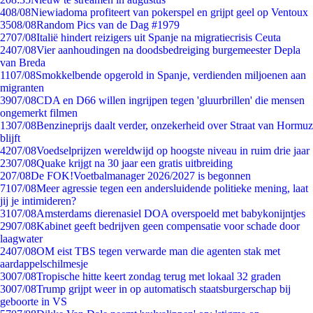
4
08/08
Niewiadoma profiteert van pokerspel en grijpt geel op Ventoux
35
08/08
Random Pics van de Dag #1979
27
07/08
Italië hindert reizigers uit Spanje na migratiecrisis Ceuta
24
07/08
Vier aanhoudingen na doodsbedreiging burgemeester Depla
van Breda
11
07/08
Smokkelbende opgerold in Spanje, verdienden miljoenen aan
migranten
39
07/08
CDA en D66 willen ingrijpen tegen 'gluurbrillen' die mensen
ongemerkt filmen
13
07/08
Benzineprijs daalt verder, onzekerheid over Straat van Hormuz
blijft
42
07/08
Voedselprijzen wereldwijd op hoogste niveau in ruim drie jaar
23
07/08
Quake krijgt na 30 jaar een gratis uitbreiding
2
07/08
De FOK!Voetbalmanager 2026/2027 is begonnen
71
07/08
Meer agressie tegen een andersluidende politieke mening, laat
jij je intimideren?
31
07/08
Amsterdams dierenasiel DOA overspoeld met babykonijntjes
29
07/08
Kabinet geeft bedrijven geen compensatie voor schade door
laagwater
24
07/08
OM eist TBS tegen verwarde man die agenten stak met
aardappelschilmesje
30
07/08
Tropische hitte keert zondag terug met lokaal 32 graden
30
07/08
Trump grijpt weer in op automatisch staatsburgerschap bij
geboorte in VS