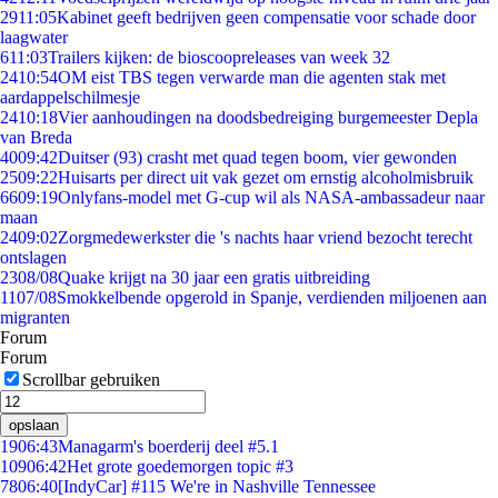
29
11:05
Kabinet geeft bedrijven geen compensatie voor schade door
laagwater
6
11:03
Trailers kijken: de bioscoopreleases van week 32
24
10:54
OM eist TBS tegen verwarde man die agenten stak met
aardappelschilmesje
24
10:18
Vier aanhoudingen na doodsbedreiging burgemeester Depla
van Breda
40
09:42
Duitser (93) crasht met quad tegen boom, vier gewonden
25
09:22
Huisarts per direct uit vak gezet om ernstig alcoholmisbruik
66
09:19
Onlyfans-model met G-cup wil als NASA-ambassadeur naar
maan
24
09:02
Zorgmedewerkster die 's nachts haar vriend bezocht terecht
ontslagen
23
08/08
Quake krijgt na 30 jaar een gratis uitbreiding
11
07/08
Smokkelbende opgerold in Spanje, verdienden miljoenen aan
migranten
Forum
Forum
Scrollbar gebruiken
opslaan
19
06:43
Managarm's boerderij deel #5.1
109
06:42
Het grote goedemorgen topic #3
78
06:40
[IndyCar] #115 We're in Nashville Tennessee