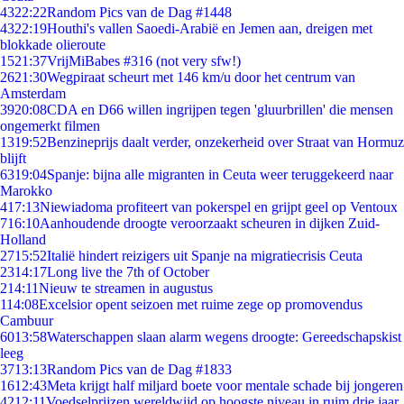
43
22:22
Random Pics van de Dag #1448
43
22:19
Houthi's vallen Saoedi-Arabië en Jemen aan, dreigen met
blokkade olieroute
15
21:37
VrijMiBabes #316 (not very sfw!)
26
21:30
Wegpiraat scheurt met 146 km/u door het centrum van
Amsterdam
39
20:08
CDA en D66 willen ingrijpen tegen 'gluurbrillen' die mensen
ongemerkt filmen
13
19:52
Benzineprijs daalt verder, onzekerheid over Straat van Hormuz
blijft
63
19:04
Spanje: bijna alle migranten in Ceuta weer teruggekeerd naar
Marokko
4
17:13
Niewiadoma profiteert van pokerspel en grijpt geel op Ventoux
7
16:10
Aanhoudende droogte veroorzaakt scheuren in dijken Zuid-
Holland
27
15:52
Italië hindert reizigers uit Spanje na migratiecrisis Ceuta
23
14:17
Long live the 7th of October
2
14:11
Nieuw te streamen in augustus
1
14:08
Excelsior opent seizoen met ruime zege op promovendus
Cambuur
60
13:58
Waterschappen slaan alarm wegens droogte: Gereedschapskist
leeg
37
13:13
Random Pics van de Dag #1833
16
12:43
Meta krijgt half miljard boete voor mentale schade bij jongeren
42
12:11
Voedselprijzen wereldwijd op hoogste niveau in ruim drie jaar