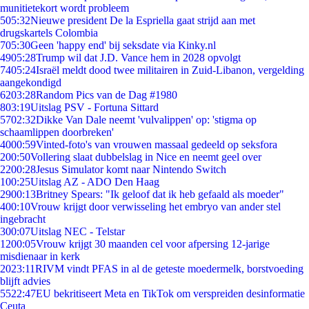
munitietekort wordt probleem
5
05:32
Nieuwe president De la Espriella gaat strijd aan met
drugskartels Colombia
7
05:30
Geen 'happy end' bij seksdate via Kinky.nl
49
05:28
Trump wil dat J.D. Vance hem in 2028 opvolgt
74
05:24
Israël meldt dood twee militairen in Zuid-Libanon, vergelding
aangekondigd
62
03:28
Random Pics van de Dag #1980
8
03:19
Uitslag PSV - Fortuna Sittard
57
02:32
Dikke Van Dale neemt 'vulvalippen' op: 'stigma op
schaamlippen doorbreken'
40
00:59
Vinted-foto's van vrouwen massaal gedeeld op seksfora
2
00:50
Vollering slaat dubbelslag in Nice en neemt geel over
22
00:28
Jesus Simulator komt naar Nintendo Switch
1
00:25
Uitslag AZ - ADO Den Haag
29
00:13
Britney Spears: "Ik geloof dat ik heb gefaald als moeder"
4
00:10
Vrouw krijgt door verwisseling het embryo van ander stel
ingebracht
3
00:07
Uitslag NEC - Telstar
12
00:05
Vrouw krijgt 30 maanden cel voor afpersing 12-jarige
misdienaar in kerk
20
23:11
RIVM vindt PFAS in al de geteste moedermelk, borstvoeding
blijft advies
55
22:47
EU bekritiseert Meta en TikTok om verspreiden desinformatie
Ceuta