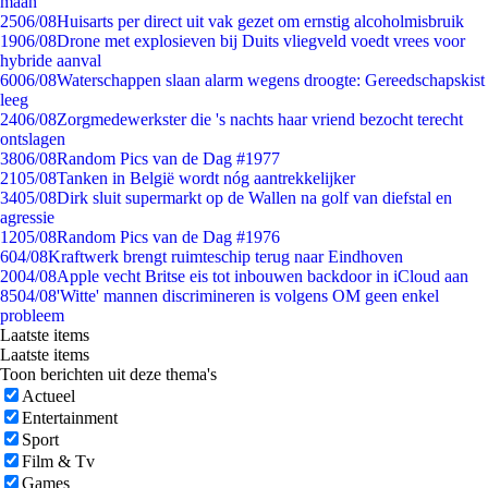
maan
25
06/08
Huisarts per direct uit vak gezet om ernstig alcoholmisbruik
19
06/08
Drone met explosieven bij Duits vliegveld voedt vrees voor
hybride aanval
60
06/08
Waterschappen slaan alarm wegens droogte: Gereedschapskist
leeg
24
06/08
Zorgmedewerkster die 's nachts haar vriend bezocht terecht
ontslagen
38
06/08
Random Pics van de Dag #1977
21
05/08
Tanken in België wordt nóg aantrekkelijker
34
05/08
Dirk sluit supermarkt op de Wallen na golf van diefstal en
agressie
12
05/08
Random Pics van de Dag #1976
6
04/08
Kraftwerk brengt ruimteschip terug naar Eindhoven
20
04/08
Apple vecht Britse eis tot inbouwen backdoor in iCloud aan
85
04/08
'Witte' mannen discrimineren is volgens OM geen enkel
probleem
Laatste items
Laatste items
Toon berichten uit deze thema's
Actueel
Entertainment
Sport
Film & Tv
Games