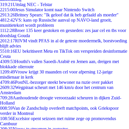
3
19:21
Uitslag NEC - Telstar
22
15:00
Jesus Simulator komt naar Nintendo Switch
29
13:26
Britney Spears: "Ik geloof dat ik heb gefaald als moeder"
48
12:42
VS: kans op Russische aanval op NAVO-land groeit,
munitietekort wordt probleem
11
12:28
Broer 135 keer gestoken en gesneden: zes jaar cel en tbs voor
doodslag Gouda
20
12:17
RIVM vindt PFAS in al de geteste moedermelk, borstvoeding
blijft advies
55
10:16
EU bekritiseert Meta en TikTok om verspreiden desinformatie
Ceuta
43
09:53
Houthi's vallen Saoedi-Arabië en Jemen aan, dreigen met
blokkade olieroute
12
09:49
Vrouw krijgt 30 maanden cel voor afpersing 12-jarige
misdienaar in kerk
47
09:46
PostNL-bezorger steekt bewoner na ruzie over pakket
26
09:32
Wegpiraat scheurt met 146 km/u door het centrum van
Amsterdam
7
09:28
Aanhoudende droogte veroorzaakt scheuren in dijken Zuid-
Holland
0
08:59
Van de Zandschulp overleeft matchpoints, ook Griekspoor
verder in Montreal
1
08:56
Excelsior opent seizoen met ruime zege op promovendus
Cambuur
2
08:35
Nieuw te streamen in augustus