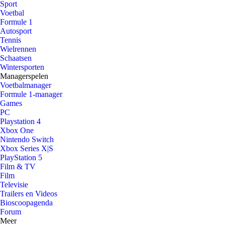
Sport
Voetbal
Formule 1
Autosport
Tennis
Wielrennen
Schaatsen
Wintersporten
Managerspelen
Voetbalmanager
Formule 1-manager
Games
PC
Playstation 4
Xbox One
Nintendo Switch
Xbox Series X|S
PlayStation 5
Film & TV
Film
Televisie
Trailers en Videos
Bioscoopagenda
Forum
Meer