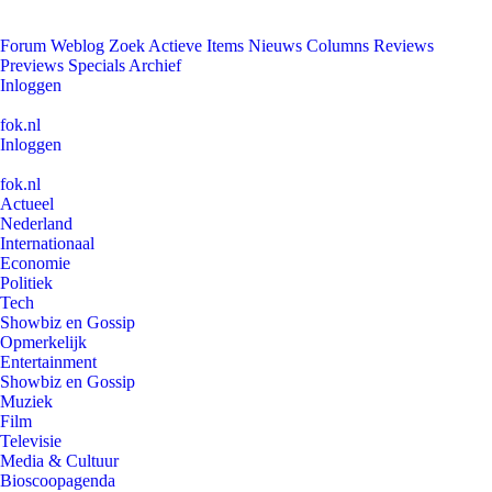
Forum
Weblog
Zoek
Actieve Items
Nieuws
Columns
Reviews
Previews
Specials
Archief
Inloggen
fok.nl
Inloggen
fok.nl
Actueel
Nederland
Internationaal
Economie
Politiek
Tech
Showbiz en Gossip
Opmerkelijk
Entertainment
Showbiz en Gossip
Muziek
Film
Televisie
Media & Cultuur
Bioscoopagenda