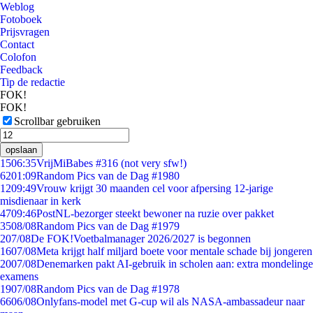
Weblog
Fotoboek
Prijsvragen
Contact
Colofon
Feedback
Tip de redactie
FOK!
FOK!
Scrollbar gebruiken
opslaan
15
06:35
VrijMiBabes #316 (not very sfw!)
62
01:09
Random Pics van de Dag #1980
12
09:49
Vrouw krijgt 30 maanden cel voor afpersing 12-jarige
misdienaar in kerk
47
09:46
PostNL-bezorger steekt bewoner na ruzie over pakket
35
08/08
Random Pics van de Dag #1979
2
07/08
De FOK!Voetbalmanager 2026/2027 is begonnen
16
07/08
Meta krijgt half miljard boete voor mentale schade bij jongeren
20
07/08
Denemarken pakt AI-gebruik in scholen aan: extra mondelinge
examens
19
07/08
Random Pics van de Dag #1978
66
06/08
Onlyfans-model met G-cup wil als NASA-ambassadeur naar