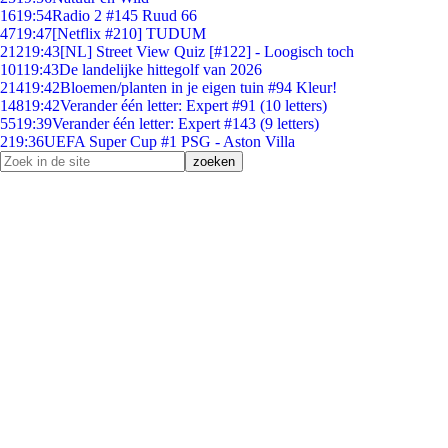
16
19:54
Radio 2 #145 Ruud 66
47
19:47
[Netflix #210] TUDUM
212
19:43
[NL] Street View Quiz [#122] - Loogisch toch
101
19:43
De landelijke hittegolf van 2026
214
19:42
Bloemen/planten in je eigen tuin #94 Kleur!
148
19:42
Verander één letter: Expert #91 (10 letters)
55
19:39
Verander één letter: Expert #143 (9 letters)
2
19:36
UEFA Super Cup #1 PSG - Aston Villa