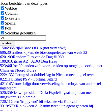
Toon berichten van deze types
Weblog
Column
(P)review
Special
Poll
Scrollbar gebruiken
opslaan
15
06:35
VrijMiBabes #316 (not very sfw!)
6
06:30
Trailers kijken: de bioscoopreleases van week 32
62
01:09
Random Pics van de Dag #1980
1
00:01
Uitslag AZ - ADO Den Haag
5
23:46
Hoe 30 landen zich voorbereiden op mogelijke oorlog met
China en Noord-Korea
2
22:13
Vollering slaat dubbelslag in Nice en neemt geel over
8
22:11
Uitslag PSV - Fortuna Sittard
4
21:14
Vrouw krijgt door verwisseling het embryo van ander stel
ingebracht
5
20:35
Nieuwe president De la Espriella gaat strijd aan met
drugskartels Colombia
7
20:11
Geen 'happy end' bij seksdate via Kinky.nl
33
19:57
XR blokkeert A12 ruim twee uur, agent gebeten bij
aanhouding