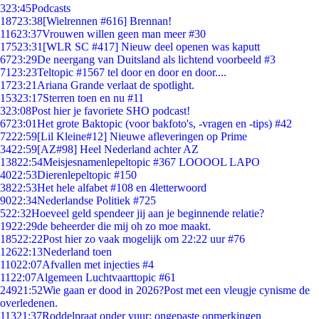
3
23:45
Podcasts
187
23:38
[Wielrennen #616] Brennan!
116
23:37
Vrouwen willen geen man meer #30
175
23:31
[WLR SC #417] Nieuw deel openen was kaputt
67
23:29
De neergang van Duitsland als lichtend voorbeeld #3
71
23:23
Teltopic #1567 tel door en door en door....
17
23:21
Ariana Grande verlaat de spotlight.
153
23:17
Sterren toen en nu #11
3
23:08
Post hier je favoriete SHO podcast!
67
23:01
Het grote Baktopic (voor bakfoto's, -vragen en -tips) #42
72
22:59
[Lil Kleine#12] Nieuwe afleveringen op Prime
34
22:59
[AZ#98] Heel Nederland achter AZ
138
22:54
Meisjesnamenlepeltopic #367 LOOOOL LAPO
40
22:53
Dierenlepeltopic #150
38
22:53
Het hele alfabet #108 en 4letterwoord
90
22:34
Nederlandse Politiek #725
5
22:32
Hoeveel geld spendeer jij aan je beginnende relatie?
19
22:29
de beheerder die mij oh zo moe maakt.
185
22:22
Post hier zo vaak mogelijk om 22:22 uur #76
126
22:13
Nederland toen
110
22:07
Afvallen met injecties #4
11
22:07
Algemeen Luchtvaarttopic #61
249
21:52
Wie gaan er dood in 2026?Post met een vleugje cynisme de
overledenen.
113
21:37
Roddelpraat onder vuur: ongepaste opmerkingen