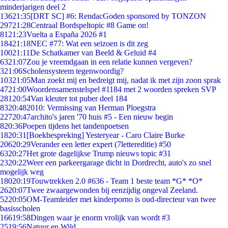
minderjarigen deel 2
136
21:35
[DRT SC] #6: RendacGoden sponsored by TONZON
297
21:28
Centraal Bordspeltopic #8 Game on!
81
21:23
Vuelta a España 2026 #1
184
21:18
NEC #77: Wat een seizoen is dit zeg
100
21:11
De Schatkamer van Beeld & Geluid #4
63
21:07
Zou je vreemdgaan in een relatie kunnen vergeven?
3
21:06
Scholensysteem tegenwoordig?
103
21:05
Man zoekt mij en bedreigt mij, nadat ik met zijn zoon sprak
47
21:00
Woordensamenstelspel #1184 met 2 woorden spreken SVP
281
20:54
Van kleuter tot puber deel 184
83
20:48
2010: Vermissing van Herman Ploegstra
227
20:47
archito's jaren '70 huis #5 - Een nieuw begin
8
20:36
Poepen tijdens het tandenpoetsen
18
20:31
[Boekbespreking] Yesteryear - Caro Claire Burke
206
20:29
Verander een letter expert (7lettereditie) #50
63
20:27
Het grote dagelijkse Trump nieuws topic #31
23
20:22
Weer een parkeergarage dicht in Dordrecht, auto's zo snel
mogelijk weg
180
20:19
Touwtrekken 2.0 #636 - Team 1 beste team *G* *O*
26
20:07
Twee zwaargewonden bij eenzijdig ongeval Zeeland.
52
20:05
OM-Teamleider met kinderporno is oud-directeur van twee
basisscholen
166
19:58
Dingen waar je enorm vrolijk van wordt #3
25
19:56
Natuur en Wild