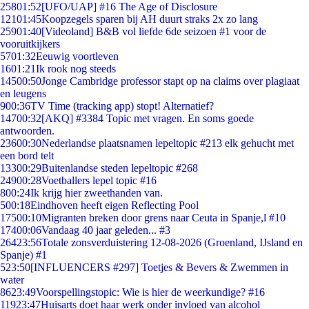
258
01:52
[UFO/UAP] #16 The Age of Disclosure
121
01:45
Koopzegels sparen bij AH duurt straks 2x zo lang
259
01:40
[Videoland] B&B vol liefde 6de seizoen #1 voor de
vooruitkijkers
57
01:32
Eeuwig voortleven
16
01:21
Ik rook nog steeds
145
00:50
Jonge Cambridge professor stapt op na claims over plagiaat
en leugens
9
00:36
TV Time (tracking app) stopt! Alternatief?
147
00:32
[AKQ] #3384 Topic met vragen. En soms goede
antwoorden.
236
00:30
Nederlandse plaatsnamen lepeltopic #213 elk gehucht met
een bord telt
133
00:29
Buitenlandse steden lepeltopic #268
249
00:28
Voetballers lepel topic #16
8
00:24
Ik krijg hier zweethanden van.
5
00:18
Eindhoven heeft eigen Reflecting Pool
175
00:10
Migranten breken door grens naar Ceuta in Spanje,l #10
174
00:06
Vandaag 40 jaar geleden... #3
264
23:56
Totale zonsverduistering 12-08-2026 (Groenland, IJsland en
Spanje) #1
5
23:50
[INFLUENCERS #297] Toetjes & Bevers & Zwemmen in
water
86
23:49
Voorspellingstopic: Wie is hier de weerkundige? #16
119
23:47
Huisarts doet haar werk onder invloed van alcohol