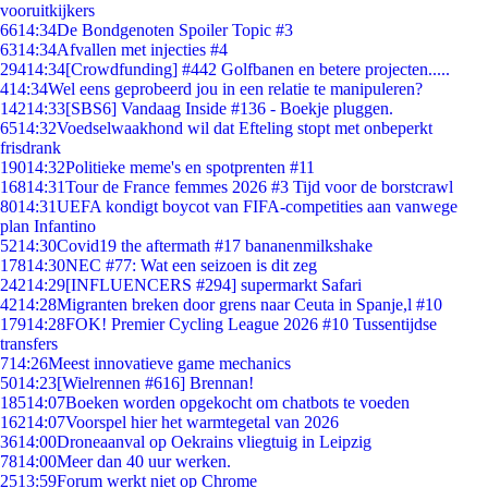
vooruitkijkers
66
14:34
De Bondgenoten Spoiler Topic #3
63
14:34
Afvallen met injecties #4
294
14:34
[Crowdfunding] #442 Golfbanen en betere projecten.....
4
14:34
Wel eens geprobeerd jou in een relatie te manipuleren?
142
14:33
[SBS6] Vandaag Inside #136 - Boekje pluggen.
65
14:32
Voedselwaakhond wil dat Efteling stopt met onbeperkt
frisdrank
190
14:32
Politieke meme's en spotprenten #11
168
14:31
Tour de France femmes 2026 #3 Tijd voor de borstcrawl
80
14:31
UEFA kondigt boycot van FIFA-competities aan vanwege
plan Infantino
52
14:30
Covid19 the aftermath #17 bananenmilkshake
178
14:30
NEC #77: Wat een seizoen is dit zeg
242
14:29
[INFLUENCERS #294] supermarkt Safari
42
14:28
Migranten breken door grens naar Ceuta in Spanje,l #10
179
14:28
FOK! Premier Cycling League 2026 #10 Tussentijdse
transfers
7
14:26
Meest innovatieve game mechanics
50
14:23
[Wielrennen #616] Brennan!
185
14:07
Boeken worden opgekocht om chatbots te voeden
162
14:07
Voorspel hier het warmtegetal van 2026
36
14:00
Droneaanval op Oekrains vliegtuig in Leipzig
78
14:00
Meer dan 40 uur werken.
25
13:59
Forum werkt niet op Chrome