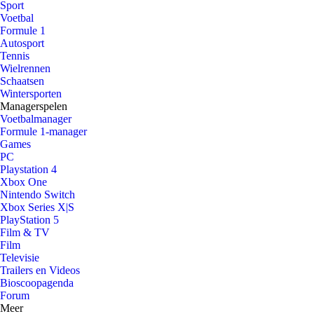
Sport
Voetbal
Formule 1
Autosport
Tennis
Wielrennen
Schaatsen
Wintersporten
Managerspelen
Voetbalmanager
Formule 1-manager
Games
PC
Playstation 4
Xbox One
Nintendo Switch
Xbox Series X|S
PlayStation 5
Film & TV
Film
Televisie
Trailers en Videos
Bioscoopagenda
Forum
Meer