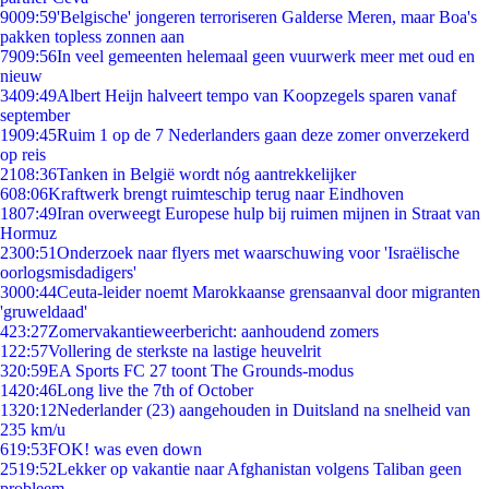
90
09:59
'Belgische' jongeren terroriseren Galderse Meren, maar Boa's
pakken topless zonnen aan
79
09:56
In veel gemeenten helemaal geen vuurwerk meer met oud en
nieuw
34
09:49
Albert Heijn halveert tempo van Koopzegels sparen vanaf
september
19
09:45
Ruim 1 op de 7 Nederlanders gaan deze zomer onverzekerd
op reis
21
08:36
Tanken in België wordt nóg aantrekkelijker
6
08:06
Kraftwerk brengt ruimteschip terug naar Eindhoven
18
07:49
Iran overweegt Europese hulp bij ruimen mijnen in Straat van
Hormuz
23
00:51
Onderzoek naar flyers met waarschuwing voor 'Israëlische
oorlogsmisdadigers'
30
00:44
Ceuta-leider noemt Marokkaanse grensaanval door migranten
'gruweldaad'
4
23:27
Zomervakantieweerbericht: aanhoudend zomers
1
22:57
Vollering de sterkste na lastige heuvelrit
3
20:59
EA Sports FC 27 toont The Grounds-modus
14
20:46
Long live the 7th of October
13
20:12
Nederlander (23) aangehouden in Duitsland na snelheid van
235 km/u
6
19:53
FOK! was even down
25
19:52
Lekker op vakantie naar Afghanistan volgens Taliban geen
probleem