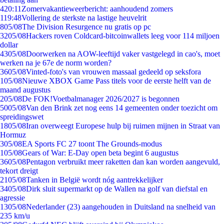
4
20:11
Zomervakantieweerbericht: aanhoudend zomers
1
19:48
Vollering de sterkste na lastige heuvelrit
8
05/08
The Division Resurgence nu gratis op pc
32
05/08
Hackers roven Coldcard-bitcoinwallets leeg voor 114 miljoen
dollar
43
05/08
Doorwerken na AOW-leeftijd vaker vastgelegd in cao's, moet
werken na je 67e de norm worden?
36
05/08
Vinted-foto's van vrouwen massaal gedeeld op seksfora
1
05/08
Nieuwe XBOX Game Pass titels voor de eerste helft van de
maand augustus
2
05/08
De FOK!Voetbalmanager 2026/2027 is begonnen
50
05/08
Van den Brink zet nog eens 14 gemeenten onder toezicht om
spreidingswet
18
05/08
Iran overweegt Europese hulp bij ruimen mijnen in Straat van
Hormuz
3
05/08
EA Sports FC 27 toont The Grounds-modus
1
05/08
Gears of War: E-Day open beta begint 6 augustus
36
05/08
Pentagon verbruikt meer raketten dan kan worden aangevuld,
tekort dreigt
21
05/08
Tanken in België wordt nóg aantrekkelijker
34
05/08
Dirk sluit supermarkt op de Wallen na golf van diefstal en
agressie
13
05/08
Nederlander (23) aangehouden in Duitsland na snelheid van
235 km/u