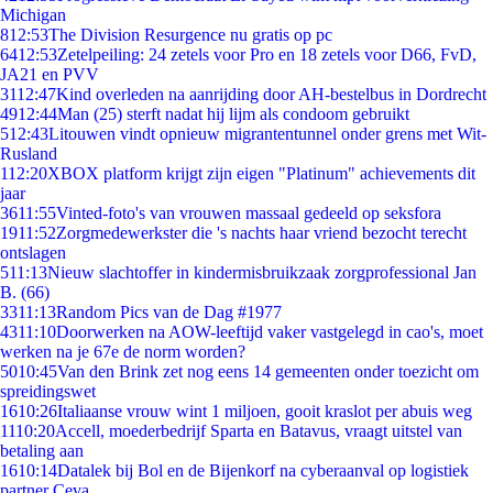
Michigan
8
12:53
The Division Resurgence nu gratis op pc
64
12:53
Zetelpeiling: 24 zetels voor Pro en 18 zetels voor D66, FvD,
JA21 en PVV
31
12:47
Kind overleden na aanrijding door AH-bestelbus in Dordrecht
49
12:44
Man (25) sterft nadat hij lijm als condoom gebruikt
5
12:43
Litouwen vindt opnieuw migrantentunnel onder grens met Wit-
Rusland
1
12:20
XBOX platform krijgt zijn eigen "Platinum" achievements dit
jaar
36
11:55
Vinted-foto's van vrouwen massaal gedeeld op seksfora
19
11:52
Zorgmedewerkster die 's nachts haar vriend bezocht terecht
ontslagen
5
11:13
Nieuw slachtoffer in kindermisbruikzaak zorgprofessional Jan
B. (66)
33
11:13
Random Pics van de Dag #1977
43
11:10
Doorwerken na AOW-leeftijd vaker vastgelegd in cao's, moet
werken na je 67e de norm worden?
50
10:45
Van den Brink zet nog eens 14 gemeenten onder toezicht om
spreidingswet
16
10:26
Italiaanse vrouw wint 1 miljoen, gooit kraslot per abuis weg
11
10:20
Accell, moederbedrijf Sparta en Batavus, vraagt uitstel van
betaling aan
16
10:14
Datalek bij Bol en de Bijenkorf na cyberaanval op logistiek
partner Ceva