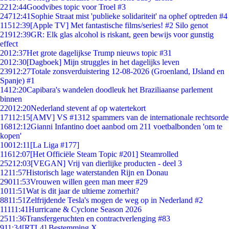
22
12:44
Goodvibes topic voor Troel #3
247
12:41
Sophie Straat mist 'publieke solidariteit' na ophef optreden #4
115
12:39
[Apple TV] Met fantastische films/series! #2 Silo genot
219
12:39
GR: Elk glas alcohol is riskant, geen bewijs voor gunstig
effect
20
12:37
Het grote dagelijkse Trump nieuws topic #31
20
12:30
[Dagboek] Mijn struggles in het dagelijks leven
239
12:27
Totale zonsverduistering 12-08-2026 (Groenland, IJsland en
Spanje) #1
14
12:20
Capibara's wandelen doodleuk het Braziliaanse parlement
binnen
220
12:20
Nederland stevent af op watertekort
171
12:15
[AMV] VS #1312 spammers van de internationale rechtsorde
168
12:12
Gianni Infantino doet aanbod om 211 voetbalbonden 'om te
kopen'
100
12:11
[La Liga #177]
116
12:07
[Het Officiële Steam Topic #201] Steamrolled
252
12:03
[VEGAN] Vrij van dierlijke producten - deel 3
12
11:57
Historisch lage waterstanden Rijn en Donau
290
11:53
Vrouwen willen geen man meer #29
10
11:51
Wat is dit jaar de ultieme zomerhit?
88
11:51
Zelfrijdende Tesla's mogen de weg op in Nederland #2
111
11:41
Hurricane & Cyclone Season 2026
25
11:36
Transfergeruchten en contractverlenging #83
9
11:34
[RTL4] Bestemming X