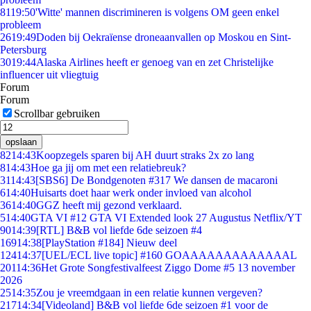
81
19:50
'Witte' mannen discrimineren is volgens OM geen enkel
probleem
26
19:49
Doden bij Oekraïense droneaanvallen op Moskou en Sint-
Petersburg
30
19:44
Alaska Airlines heeft er genoeg van en zet Christelijke
influencer uit vliegtuig
Forum
Forum
Scrollbar gebruiken
opslaan
82
14:43
Koopzegels sparen bij AH duurt straks 2x zo lang
8
14:43
Hoe ga jij om met een relatiebreuk?
31
14:43
[SBS6] De Bondgenoten #317 We dansen de macaroni
6
14:40
Huisarts doet haar werk onder invloed van alcohol
36
14:40
GGZ heeft mij gezond verklaard.
5
14:40
GTA VI #12 GTA VI Extended look 27 Augustus Netflix/YT
90
14:39
[RTL] B&B vol liefde 6de seizoen #4
169
14:38
[PlayStation #184] Nieuw deel
124
14:37
[UEL/ECL live topic] #160 GOAAAAAAAAAAAAAL
201
14:36
Het Grote Songfestivalfeest Ziggo Dome #5 13 november
2026
25
14:35
Zou je vreemdgaan in een relatie kunnen vergeven?
217
14:34
[Videoland] B&B vol liefde 6de seizoen #1 voor de