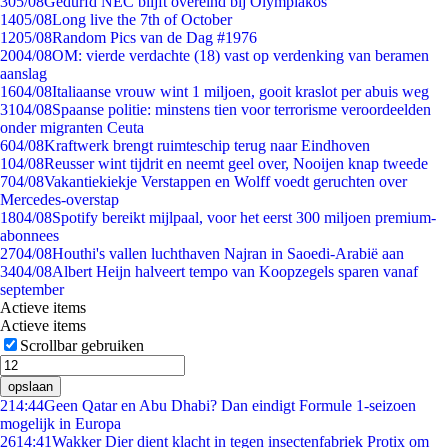
3
05/08
Gedurfd NEC blijft overeind bij Olympiakos
14
05/08
Long live the 7th of October
12
05/08
Random Pics van de Dag #1976
20
04/08
OM: vierde verdachte (18) vast op verdenking van beramen
aanslag
16
04/08
Italiaanse vrouw wint 1 miljoen, gooit kraslot per abuis weg
31
04/08
Spaanse politie: minstens tien voor terrorisme veroordeelden
onder migranten Ceuta
6
04/08
Kraftwerk brengt ruimteschip terug naar Eindhoven
1
04/08
Reusser wint tijdrit en neemt geel over, Nooijen knap tweede
7
04/08
Vakantiekiekje Verstappen en Wolff voedt geruchten over
Mercedes-overstap
18
04/08
Spotify bereikt mijlpaal, voor het eerst 300 miljoen premium-
abonnees
27
04/08
Houthi's vallen luchthaven Najran in Saoedi-Arabië aan
34
04/08
Albert Heijn halveert tempo van Koopzegels sparen vanaf
september
Actieve items
Actieve items
Scrollbar gebruiken
opslaan
2
14:44
Geen Qatar en Abu Dhabi? Dan eindigt Formule 1-seizoen
mogelijk in Europa
26
14:41
Wakker Dier dient klacht in tegen insectenfabriek Protix om