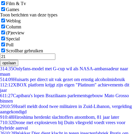
Film & Tv
Games
Toon berichten van deze types
Weblog
Column
(P)review
Special
Poll
Scrollbar gebruiken
opslaan
3
14:35
Onlyfans-model met G-cup wil als NASA-ambassadeur naar
maan
5
14:09
Huisarts per direct uit vak gezet om ernstig alcoholmisbruik
1
12:12
XBOX platform krijgt zijn eigen "Platinum" achievements dit
jaar
6
11:27
Capibara's lopen Braziliaans parlementsgebouw Mato Grosso
binnen
29
10:59
Israël meldt dood twee militairen in Zuid-Libanon, vergelding
aangekondigd
9
10:48
Hiroshima herdenkt slachtoffers atoombom, 81 jaar later
7
10:32
Drone met explosieven bij Duits vliegveld voedt vrees voor
hybride aanval
26
10:28
Wakker Dier dient klacht in tegen insectenfabriek Protix om