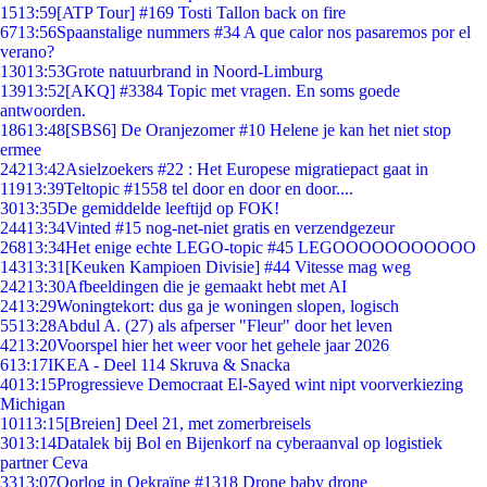
15
13:59
[ATP Tour] #169 Tosti Tallon back on fire
67
13:56
Spaanstalige nummers #34 A que calor nos pasaremos por el
verano?
130
13:53
Grote natuurbrand in Noord-Limburg
139
13:52
[AKQ] #3384 Topic met vragen. En soms goede
antwoorden.
186
13:48
[SBS6] De Oranjezomer #10 Helene je kan het niet stop
ermee
242
13:42
Asielzoekers #22 : Het Europese migratiepact gaat in
119
13:39
Teltopic #1558 tel door en door en door....
30
13:35
De gemiddelde leeftijd op FOK!
244
13:34
Vinted #15 nog-net-niet gratis en verzendgezeur
268
13:34
Het enige echte LEGO-topic #45 LEGOOOOOOOOOOO
143
13:31
[Keuken Kampioen Divisie] #44 Vitesse mag weg
242
13:30
Afbeeldingen die je gemaakt hebt met AI
24
13:29
Woningtekort: dus ga je woningen slopen, logisch
55
13:28
Abdul A. (27) als afperser "Fleur" door het leven
42
13:20
Voorspel hier het weer voor het gehele jaar 2026
6
13:17
IKEA - Deel 114 Skruva & Snacka
40
13:15
Progressieve Democraat El-Sayed wint nipt voorverkiezing
Michigan
101
13:15
[Breien] Deel 21, met zomerbreisels
30
13:14
Datalek bij Bol en Bijenkorf na cyberaanval op logistiek
partner Ceva
33
13:07
Oorlog in Oekraïne #1318 Drone baby drone