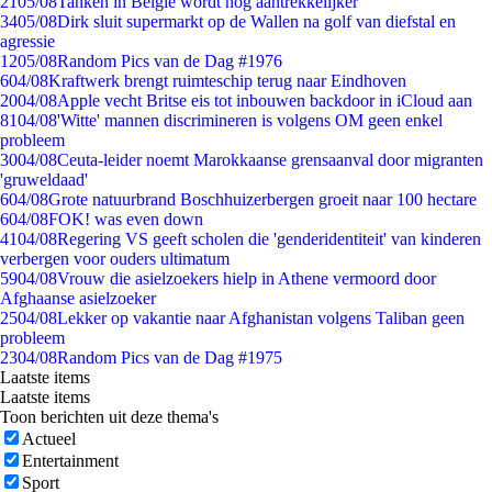
21
05/08
Tanken in België wordt nóg aantrekkelijker
34
05/08
Dirk sluit supermarkt op de Wallen na golf van diefstal en
agressie
12
05/08
Random Pics van de Dag #1976
6
04/08
Kraftwerk brengt ruimteschip terug naar Eindhoven
20
04/08
Apple vecht Britse eis tot inbouwen backdoor in iCloud aan
81
04/08
'Witte' mannen discrimineren is volgens OM geen enkel
probleem
30
04/08
Ceuta-leider noemt Marokkaanse grensaanval door migranten
'gruweldaad'
6
04/08
Grote natuurbrand Boschhuizerbergen groeit naar 100 hectare
6
04/08
FOK! was even down
41
04/08
Regering VS geeft scholen die 'genderidentiteit' van kinderen
verbergen voor ouders ultimatum
59
04/08
Vrouw die asielzoekers hielp in Athene vermoord door
Afghaanse asielzoeker
25
04/08
Lekker op vakantie naar Afghanistan volgens Taliban geen
probleem
23
04/08
Random Pics van de Dag #1975
Laatste items
Laatste items
Toon berichten uit deze thema's
Actueel
Entertainment
Sport