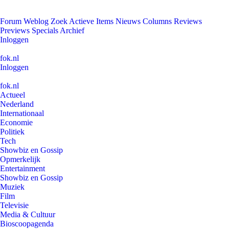
Forum
Weblog
Zoek
Actieve Items
Nieuws
Columns
Reviews
Previews
Specials
Archief
Inloggen
fok.nl
Inloggen
fok.nl
Actueel
Nederland
Internationaal
Economie
Politiek
Tech
Showbiz en Gossip
Opmerkelijk
Entertainment
Showbiz en Gossip
Muziek
Film
Televisie
Media & Cultuur
Bioscoopagenda