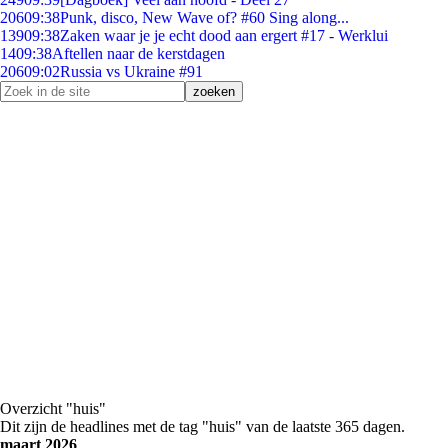
206
09:38
Punk, disco, New Wave of? #60 Sing along...
139
09:38
Zaken waar je je echt dood aan ergert #17 - Werklui
14
09:38
Aftellen naar de kerstdagen
206
09:02
Russia vs Ukraine #91
Overzicht "huis"
Dit zijn de headlines met de tag "huis" van de laatste 365 dagen.
maart 2026