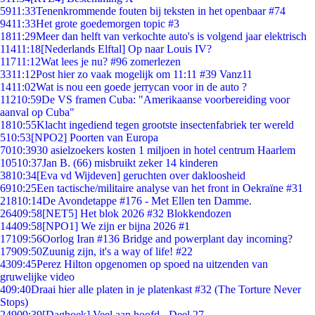
59
11:33
Tenenkrommende fouten bij teksten in het openbaar #74
94
11:33
Het grote goedemorgen topic #3
18
11:29
Meer dan helft van verkochte auto's is volgend jaar elektrisch
114
11:18
[Nederlands Elftal] Op naar Louis IV?
117
11:12
Wat lees je nu? #96 zomerlezen
33
11:12
Post hier zo vaak mogelijk om 11:11 #39 Vanz11
14
11:02
Wat is nou een goede jerrycan voor in de auto ?
112
10:59
De VS framen Cuba: "Amerikaanse voorbereiding voor
aanval op Cuba"
18
10:55
Klacht ingediend tegen grootste insectenfabriek ter wereld
5
10:53
[NPO2] Poorten van Europa
70
10:39
30 asielzoekers kosten 1 miljoen in hotel centrum Haarlem
105
10:37
Jan B. (66) misbruikt zeker 14 kinderen
38
10:34
[Eva vd Wijdeven] geruchten over dakloosheid
69
10:25
Een tactische/militaire analyse van het front in Oekraïne #31
218
10:14
De Avondetappe #176 - Met Ellen ten Damme.
264
09:58
[NET5] Het blok 2026 #32 Blokkendozen
144
09:58
[NPO1] We zijn er bijna 2026 #1
171
09:56
Oorlog Iran #136 Bridge and powerplant day incoming?
179
09:50
Zuunig zijn, it's a way of life! #22
43
09:45
Perez Hilton opgenomen op spoed na uitzenden van
gruwelijke video
4
09:40
Draai hier alle platen in je platenkast #32 (The Torture Never
Stops)
249
09:39
[Dagboek] Veel aan hoofd - Deel 27