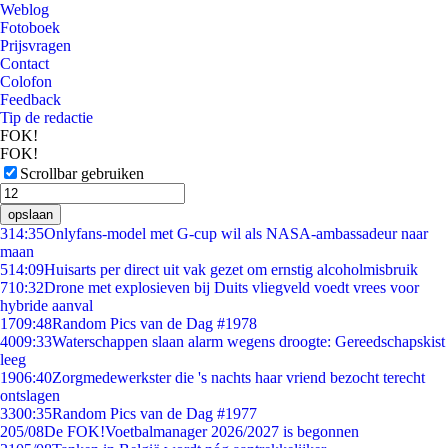
Weblog
Fotoboek
Prijsvragen
Contact
Colofon
Feedback
Tip de redactie
FOK!
FOK!
Scrollbar gebruiken
opslaan
3
14:35
Onlyfans-model met G-cup wil als NASA-ambassadeur naar
maan
5
14:09
Huisarts per direct uit vak gezet om ernstig alcoholmisbruik
7
10:32
Drone met explosieven bij Duits vliegveld voedt vrees voor
hybride aanval
17
09:48
Random Pics van de Dag #1978
40
09:33
Waterschappen slaan alarm wegens droogte: Gereedschapskist
leeg
19
06:40
Zorgmedewerkster die 's nachts haar vriend bezocht terecht
ontslagen
33
00:35
Random Pics van de Dag #1977
2
05/08
De FOK!Voetbalmanager 2026/2027 is begonnen