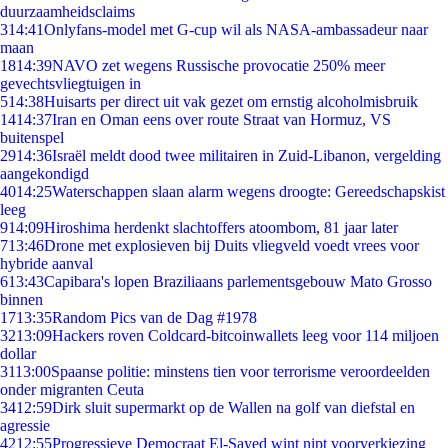
duurzaamheidsclaims
3
14:41
Onlyfans-model met G-cup wil als NASA-ambassadeur naar
maan
18
14:39
NAVO zet wegens Russische provocatie 250% meer
gevechtsvliegtuigen in
5
14:38
Huisarts per direct uit vak gezet om ernstig alcoholmisbruik
14
14:37
Iran en Oman eens over route Straat van Hormuz, VS
buitenspel
29
14:36
Israël meldt dood twee militairen in Zuid-Libanon, vergelding
aangekondigd
40
14:25
Waterschappen slaan alarm wegens droogte: Gereedschapskist
leeg
9
14:09
Hiroshima herdenkt slachtoffers atoombom, 81 jaar later
7
13:46
Drone met explosieven bij Duits vliegveld voedt vrees voor
hybride aanval
6
13:43
Capibara's lopen Braziliaans parlementsgebouw Mato Grosso
binnen
17
13:35
Random Pics van de Dag #1978
32
13:09
Hackers roven Coldcard-bitcoinwallets leeg voor 114 miljoen
dollar
31
13:00
Spaanse politie: minstens tien voor terrorisme veroordeelden
onder migranten Ceuta
34
12:59
Dirk sluit supermarkt op de Wallen na golf van diefstal en
agressie
42
12:55
Progressieve Democraat El-Sayed wint nipt voorverkiezing