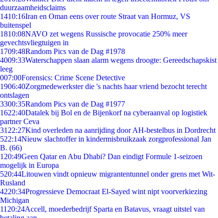
duurzaamheidsclaims
14
10:16
Iran en Oman eens over route Straat van Hormuz, VS
buitenspel
18
10:08
NAVO zet wegens Russische provocatie 250% meer
gevechtsvliegtuigen in
17
09:48
Random Pics van de Dag #1978
40
09:33
Waterschappen slaan alarm wegens droogte: Gereedschapskist
leeg
0
07:00
Forensics: Crime Scene Detective
19
06:40
Zorgmedewerkster die 's nachts haar vriend bezocht terecht
ontslagen
33
00:35
Random Pics van de Dag #1977
16
22:40
Datalek bij Bol en de Bijenkorf na cyberaanval op logistiek
partner Ceva
31
22:27
Kind overleden na aanrijding door AH-bestelbus in Dordrecht
5
22:14
Nieuw slachtoffer in kindermisbruikzaak zorgprofessional Jan
B. (66)
1
20:49
Geen Qatar en Abu Dhabi? Dan eindigt Formule 1-seizoen
mogelijk in Europa
5
20:44
Litouwen vindt opnieuw migrantentunnel onder grens met Wit-
Rusland
42
20:34
Progressieve Democraat El-Sayed wint nipt voorverkiezing
Michigan
11
20:24
Accell, moederbedrijf Sparta en Batavus, vraagt uitstel van
betaling aan