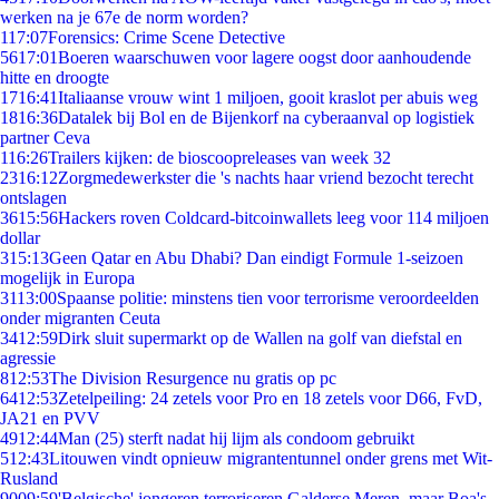
werken na je 67e de norm worden?
1
17:07
Forensics: Crime Scene Detective
56
17:01
Boeren waarschuwen voor lagere oogst door aanhoudende
hitte en droogte
17
16:41
Italiaanse vrouw wint 1 miljoen, gooit kraslot per abuis weg
18
16:36
Datalek bij Bol en de Bijenkorf na cyberaanval op logistiek
partner Ceva
1
16:26
Trailers kijken: de bioscoopreleases van week 32
23
16:12
Zorgmedewerkster die 's nachts haar vriend bezocht terecht
ontslagen
36
15:56
Hackers roven Coldcard-bitcoinwallets leeg voor 114 miljoen
dollar
3
15:13
Geen Qatar en Abu Dhabi? Dan eindigt Formule 1-seizoen
mogelijk in Europa
31
13:00
Spaanse politie: minstens tien voor terrorisme veroordeelden
onder migranten Ceuta
34
12:59
Dirk sluit supermarkt op de Wallen na golf van diefstal en
agressie
8
12:53
The Division Resurgence nu gratis op pc
64
12:53
Zetelpeiling: 24 zetels voor Pro en 18 zetels voor D66, FvD,
JA21 en PVV
49
12:44
Man (25) sterft nadat hij lijm als condoom gebruikt
5
12:43
Litouwen vindt opnieuw migrantentunnel onder grens met Wit-
Rusland
90
09:59
'Belgische' jongeren terroriseren Galderse Meren, maar Boa's