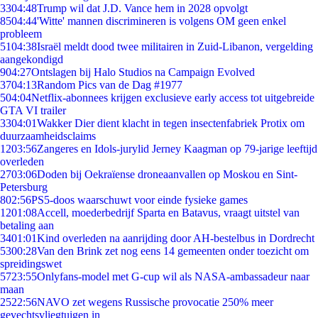
33
04:48
Trump wil dat J.D. Vance hem in 2028 opvolgt
85
04:44
'Witte' mannen discrimineren is volgens OM geen enkel
probleem
51
04:38
Israël meldt dood twee militairen in Zuid-Libanon, vergelding
aangekondigd
9
04:27
Ontslagen bij Halo Studios na Campaign Evolved
37
04:13
Random Pics van de Dag #1977
5
04:04
Netflix-abonnees krijgen exclusieve early access tot uitgebreide
GTA VI trailer
33
04:01
Wakker Dier dient klacht in tegen insectenfabriek Protix om
duurzaamheidsclaims
12
03:56
Zangeres en Idols-jurylid Jerney Kaagman op 79-jarige leeftijd
overleden
27
03:06
Doden bij Oekraïense droneaanvallen op Moskou en Sint-
Petersburg
8
02:56
PS5-doos waarschuwt voor einde fysieke games
12
01:08
Accell, moederbedrijf Sparta en Batavus, vraagt uitstel van
betaling aan
34
01:01
Kind overleden na aanrijding door AH-bestelbus in Dordrecht
53
00:28
Van den Brink zet nog eens 14 gemeenten onder toezicht om
spreidingswet
57
23:55
Onlyfans-model met G-cup wil als NASA-ambassadeur naar
maan
25
22:56
NAVO zet wegens Russische provocatie 250% meer
gevechtsvliegtuigen in