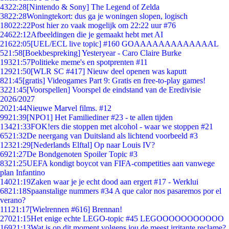
43
22:28
[Nintendo & Sony] The Legend of Zelda
38
22:28
Woningtekort: dus ga je woningen slopen, logisch
180
22:22
Post hier zo vaak mogelijk om 22:22 uur #76
246
22:12
Afbeeldingen die je gemaakt hebt met AI
216
22:05
[UEL/ECL live topic] #160 GOAAAAAAAAAAAAAL
5
21:58
[Boekbespreking] Yesteryear - Caro Claire Burke
193
21:57
Politieke meme's en spotprenten #11
129
21:50
[WLR SC #417] Nieuw deel openen was kaputt
8
21:45
[gratis] Videogames Part 9: Gratis en free-to-play games!
32
21:45
[Voorspellen] Voorspel de eindstand van de Eredivisie
2026/2027
20
21:44
Nieuwe Marvel films. #12
99
21:39
[NPO1] Het Familiediner #23 - te allen tijden
134
21:33
FOK!ers die stoppen met alcohol - waar we stoppen #21
65
21:32
De neergang van Duitsland als lichtend voorbeeld #3
123
21:29
[Nederlands Elftal] Op naar Louis IV?
69
21:27
De Bondgenoten Spoiler Topic #3
83
21:25
UEFA kondigt boycot van FIFA-competities aan vanwege
plan Infantino
140
21:19
Zaken waar je je echt dood aan ergert #17 - Werklui
68
21:18
Spaanstalige nummers #34 A que calor nos pasaremos por el
verano?
111
21:17
[Wielrennen #616] Brennan!
270
21:15
Het enige echte LEGO-topic #45 LEGOOOOOOOOOOO
169
21:13
Wat is op dit moment volgens jou de meest irritante reclame?