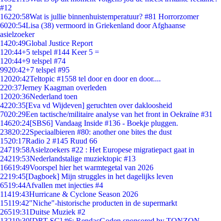
#12
162
20:58
Wat is jullie binnenhuistemperatuur? #81 Horrorzomer
60
20:54
Lisa (38) vermoord in Griekenland door Afghaanse
asielzoeker
14
20:49
Global Justice Report
1
20:44
+5 telspel #144 Keer 5 =
1
20:44
+9 telspel #74
99
20:42
+7 telspel #95
120
20:42
Teltopic #1558 tel door en door en door....
2
20:37
Jerney Kaagman overleden
120
20:36
Nederland toen
42
20:35
[Eva vd Wijdeven] geruchten over dakloosheid
70
20:29
Een tactische/militaire analyse van het front in Oekraïne #31
146
20:24
[SBS6] Vandaag Inside #136 - Boekje pluggen.
238
20:22
Speciaalbieren #80: another one bites the dust
15
20:17
Radio 2 #145 Ruud 66
247
19:58
Asielzoekers #22 : Het Europese migratiepact gaat in
242
19:53
Nederlandstalige muziektopic #13
166
19:49
Voorspel hier het warmtegetal van 2026
22
19:45
[Dagboek] Mijn struggles in het dagelijks leven
65
19:44
Afvallen met injecties #4
114
19:43
Hurricane & Cyclone Season 2026
151
19:42
"Niche"-historische producten in de supermarkt
265
19:31
Duitse Muziek #2
132
19:30
[DRT SC] #6: RendacGoden sponsored by TONZON