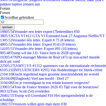
pakken topless zonnen aan
Forum
Forum
Scrollbar gebruiken
opslaan
198
05:54
Verander een letter expert (7lettereditie) #50
38
05:53
GTA VI #12 GTA VI Extended look 27 Augustus Netflix/YT
13
05:53
Verander één letter. Expert # 75 (8 letters)
48
05:52
Verander één letter: Expert #143 (9 letters)
141
05:51
Verander één letter: Expert #91 (10 letters)
9
05:48
Trump wil dat J.D. Vance hem in 2028 opvolgt
103
05:47
NPO-manager Menno de Boer (47) op non-actief stuurde
dick-pic rond
225
05:27
[AMV] VS #1312 spammers van de internationale rechtsorde
61
05:21
[INFLUENCERS #295] Van flodderslinger tot Shrek-crème
21
04:10
Klacht ingediend tegen grootste insectenfabriek ter wereld
261
04:09
[Dagboek] Veel aan hoofd - Deel 27
31
04:08
Zou je vreemdgaan in een relatie kunnen vergeven?
239
03:54
Tour de France femmes 2026 #3 Tijd voor de borstcrawl
9
03:32
Tony Scott (54) overleden
204
02:55
Trump wil Groenland #16 Het opengrensbeleid is de
schuldige
18
02:55
Vrouwen willen geen man meer #30