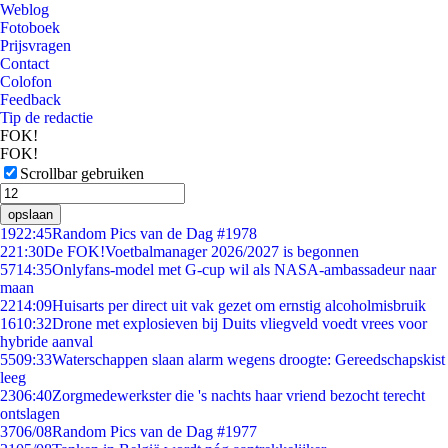
Weblog
Fotoboek
Prijsvragen
Contact
Colofon
Feedback
Tip de redactie
FOK!
FOK!
Scrollbar gebruiken
opslaan
19
22:45
Random Pics van de Dag #1978
2
21:30
De FOK!Voetbalmanager 2026/2027 is begonnen
57
14:35
Onlyfans-model met G-cup wil als NASA-ambassadeur naar
maan
22
14:09
Huisarts per direct uit vak gezet om ernstig alcoholmisbruik
16
10:32
Drone met explosieven bij Duits vliegveld voedt vrees voor
hybride aanval
55
09:33
Waterschappen slaan alarm wegens droogte: Gereedschapskist
leeg
23
06:40
Zorgmedewerkster die 's nachts haar vriend bezocht terecht
ontslagen
37
06/08
Random Pics van de Dag #1977