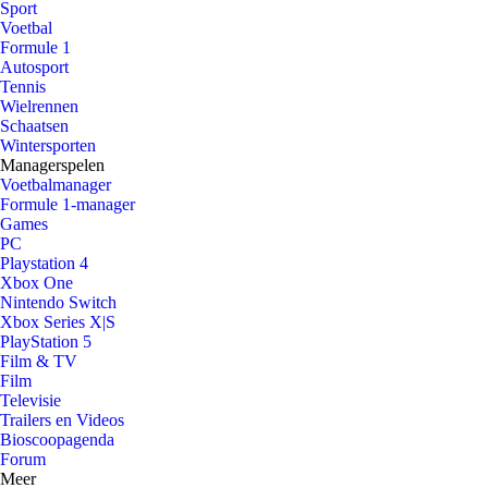
Sport
Voetbal
Formule 1
Autosport
Tennis
Wielrennen
Schaatsen
Wintersporten
Managerspelen
Voetbalmanager
Formule 1-manager
Games
PC
Playstation 4
Xbox One
Nintendo Switch
Xbox Series X|S
PlayStation 5
Film & TV
Film
Televisie
Trailers en Videos
Bioscoopagenda
Forum
Meer