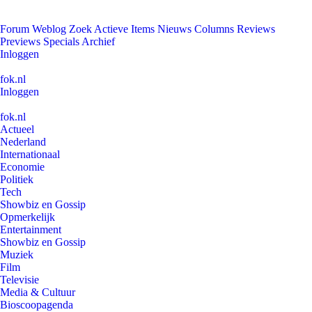
Forum
Weblog
Zoek
Actieve Items
Nieuws
Columns
Reviews
Previews
Specials
Archief
Inloggen
fok.nl
Inloggen
fok.nl
Actueel
Nederland
Internationaal
Economie
Politiek
Tech
Showbiz en Gossip
Opmerkelijk
Entertainment
Showbiz en Gossip
Muziek
Film
Televisie
Media & Cultuur
Bioscoopagenda