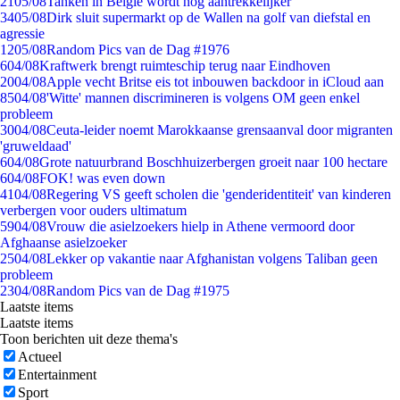
21
05/08
Tanken in België wordt nóg aantrekkelijker
34
05/08
Dirk sluit supermarkt op de Wallen na golf van diefstal en
agressie
12
05/08
Random Pics van de Dag #1976
6
04/08
Kraftwerk brengt ruimteschip terug naar Eindhoven
20
04/08
Apple vecht Britse eis tot inbouwen backdoor in iCloud aan
85
04/08
'Witte' mannen discrimineren is volgens OM geen enkel
probleem
30
04/08
Ceuta-leider noemt Marokkaanse grensaanval door migranten
'gruweldaad'
6
04/08
Grote natuurbrand Boschhuizerbergen groeit naar 100 hectare
6
04/08
FOK! was even down
41
04/08
Regering VS geeft scholen die 'genderidentiteit' van kinderen
verbergen voor ouders ultimatum
59
04/08
Vrouw die asielzoekers hielp in Athene vermoord door
Afghaanse asielzoeker
25
04/08
Lekker op vakantie naar Afghanistan volgens Taliban geen
probleem
23
04/08
Random Pics van de Dag #1975
Laatste items
Laatste items
Toon berichten uit deze thema's
Actueel
Entertainment
Sport