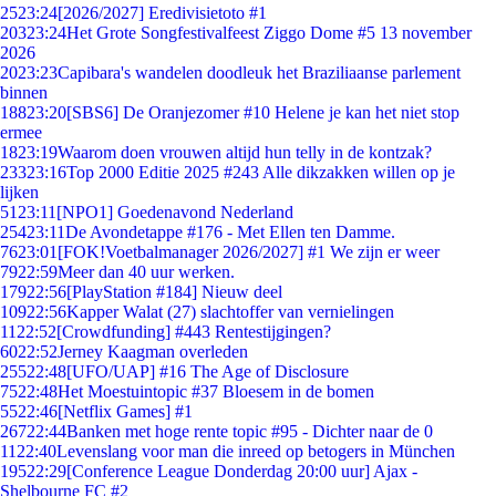
25
23:24
[2026/2027] Eredivisietoto #1
203
23:24
Het Grote Songfestivalfeest Ziggo Dome #5 13 november
2026
20
23:23
Capibara's wandelen doodleuk het Braziliaanse parlement
binnen
188
23:20
[SBS6] De Oranjezomer #10 Helene je kan het niet stop
ermee
18
23:19
Waarom doen vrouwen altijd hun telly in de kontzak?
233
23:16
Top 2000 Editie 2025 #243 Alle dikzakken willen op je
lijken
51
23:11
[NPO1] Goedenavond Nederland
254
23:11
De Avondetappe #176 - Met Ellen ten Damme.
76
23:01
[FOK!Voetbalmanager 2026/2027] #1 We zijn er weer
79
22:59
Meer dan 40 uur werken.
179
22:56
[PlayStation #184] Nieuw deel
109
22:56
Kapper Walat (27) slachtoffer van vernielingen
11
22:52
[Crowdfunding] #443 Rentestijgingen?
60
22:52
Jerney Kaagman overleden
255
22:48
[UFO/UAP] #16 The Age of Disclosure
75
22:48
Het Moestuintopic #37 Bloesem in de bomen
55
22:46
[Netflix Games] #1
267
22:44
Banken met hoge rente topic #95 - Dichter naar de 0
11
22:40
Levenslang voor man die inreed op betogers in München
195
22:29
[Conference League Donderdag 20:00 uur] Ajax -
Shelbourne FC #2