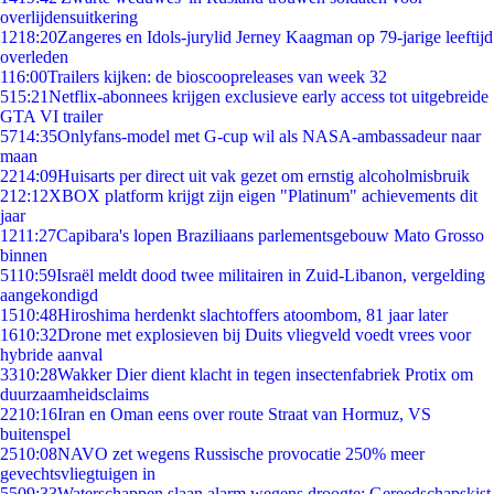
overlijdensuitkering
12
18:20
Zangeres en Idols-jurylid Jerney Kaagman op 79-jarige leeftijd
overleden
1
16:00
Trailers kijken: de bioscoopreleases van week 32
5
15:21
Netflix-abonnees krijgen exclusieve early access tot uitgebreide
GTA VI trailer
57
14:35
Onlyfans-model met G-cup wil als NASA-ambassadeur naar
maan
22
14:09
Huisarts per direct uit vak gezet om ernstig alcoholmisbruik
2
12:12
XBOX platform krijgt zijn eigen "Platinum" achievements dit
jaar
12
11:27
Capibara's lopen Braziliaans parlementsgebouw Mato Grosso
binnen
51
10:59
Israël meldt dood twee militairen in Zuid-Libanon, vergelding
aangekondigd
15
10:48
Hiroshima herdenkt slachtoffers atoombom, 81 jaar later
16
10:32
Drone met explosieven bij Duits vliegveld voedt vrees voor
hybride aanval
33
10:28
Wakker Dier dient klacht in tegen insectenfabriek Protix om
duurzaamheidsclaims
22
10:16
Iran en Oman eens over route Straat van Hormuz, VS
buitenspel
25
10:08
NAVO zet wegens Russische provocatie 250% meer
gevechtsvliegtuigen in
55
09:33
Waterschappen slaan alarm wegens droogte: Gereedschapskist