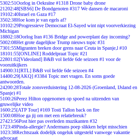
53
02:51
Oorlog in Oekraïne #1318 Drone baby drone
212
02:48
[SBS6] De Bondgenoten #317 We dansen de macaroni
191
02:40
Israel en Gaza #17
35
02:38
Hoe kom je van egels af?
101
02:29
Progressieve Democraat El-Sayed wint nipt voorverkiezing
Michigan
188
02:18
Oorlog Iran #136 Bridge and powerplant day incoming?
50
02:08
Het grote dagelijkse Trump nieuws topic #31
73
01:55
Migranten breken door grens naar Ceuta in Spanje,l #10
181
01:55
[ONLINE] Roddelpraat Topic #21
228
01:02
[Videoland] B&B vol liefde 6de seizoen #1 voor de
vooruitkijkers
149
00:31
[RTL] B&B vol liefde 6de seizoen #4
144
00:29
[AKQ] #3384 Topic met vragen. En soms goede
antwoorden.
242
00:28
Totale zonsverduistering 12-08-2026 (Groenland, IJsland en
Spanje) #1
51
00:26
Perez Hilton opgenomen op spoed na uitzenden van
gruwelijke video
16
00:25
[ATP Tour] #169 Tosti Tallon back on fire
15
00:08
Hoe ga jij om met een relatiebreuk?
274
23:56
Post hier pas overleden muzikanten #32
17
23:49
Pinda-allergie? Andermans poep slikken helpt misschien
10
23:38
Rechtszaak dodelijk ongeluk uitgesteld vanwege vakantie
advocaat