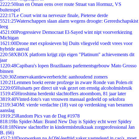
22
22:50
Iran en Oman eens over route Straat van Hormuz, VS
buitenspel
2
22:17
Le Court wint na nerveuze finale, Pieterse derde
55
21:25
Waterschappen slaan alarm wegens droogte: Gereedschapskist
leeg
45
21:00
Progressieve Democraat El-Sayed wint nipt voorverkiezing
Michigan
16
21:00
Drone met explosieven bij Duits vliegveld voedt vrees voor
hybride aanval
2
20:58
XBOX platform krijgt zijn eigen "Platinum" achievements dit
jaar
12
20:48
Capibara's lopen Braziliaans parlementsgebouw Mato Grosso
binnen
5
20:30
Zomervakantieweerbericht: aanhoudend zomers
1
20:21
Lemmen boekt eerste profzege in zware Ronde van Polen-rit
22
20:05
Huisarts per direct uit vak gezet om ernstig alcoholmisbruik
15
19:45
Hiroshima herdenkt slachtoffers atoombom, 81 jaar later
38
19:40
Vinted-foto's van vrouwen massaal gedeeld op seksfora
21
19:34
OM: vierde verdachte (18) vast op verdenking van beramen
aanslag
19
19:25
Random Pics van de Dag #1978
8
18:19
In Spider-Man: Brand New Day is Spidey echt weer Spidey
6
18:18
Nieuw slachtoffer in kindermisbruikzaak zorgprofessional Jan
B. (66)
45
17:10
Doorwerken na AOW-leeftijd vaker vastgelegd in cao's, moet