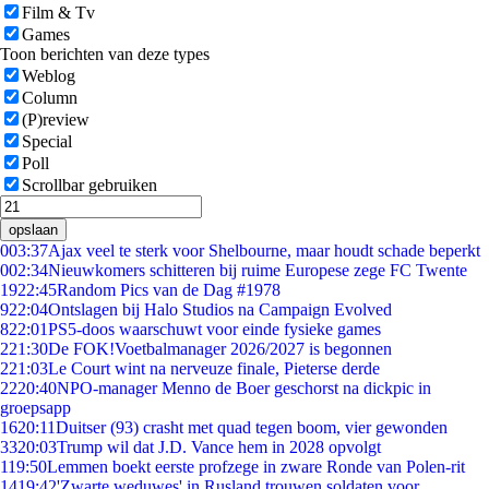
Film & Tv
Games
Toon berichten van deze types
Weblog
Column
(P)review
Special
Poll
Scrollbar gebruiken
opslaan
0
03:37
Ajax veel te sterk voor Shelbourne, maar houdt schade beperkt
0
02:34
Nieuwkomers schitteren bij ruime Europese zege FC Twente
19
22:45
Random Pics van de Dag #1978
9
22:04
Ontslagen bij Halo Studios na Campaign Evolved
8
22:01
PS5-doos waarschuwt voor einde fysieke games
2
21:30
De FOK!Voetbalmanager 2026/2027 is begonnen
2
21:03
Le Court wint na nerveuze finale, Pieterse derde
22
20:40
NPO-manager Menno de Boer geschorst na dickpic in
groepsapp
16
20:11
Duitser (93) crasht met quad tegen boom, vier gewonden
33
20:03
Trump wil dat J.D. Vance hem in 2028 opvolgt
1
19:50
Lemmen boekt eerste profzege in zware Ronde van Polen-rit
14
19:42
'Zwarte weduwes' in Rusland trouwen soldaten voor