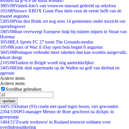
werken na je 67e de norm worden?
38
05/08
Vinted-foto's van vrouwen massaal gedeeld op seksfora
1
05/08
Nieuwe XBOX Game Pass titels voor de eerste helft van de
maand augustus
53
05/08
Van den Brink zet nog eens 14 gemeenten onder toezicht om
spreidingswet
18
05/08
Iran overweegt Europese hulp bij ruimen mijnen in Straat van
Hormuz
3
05/08
EA Sports FC 27 toont The Grounds-modus
1
05/08
Gears of War: E-Day open beta begint 6 augustus
36
05/08
Pentagon verbruikt meer raketten dan kan worden aangevuld,
tekort dreigt
21
05/08
Tanken in België wordt nóg aantrekkelijker
34
05/08
Dirk sluit supermarkt op de Wallen na golf van diefstal en
agressie
Actieve items
Actieve items
Scrollbar gebruiken
opslaan
16
05:35
Duitser (93) crasht met quad tegen boom, vier gewonden
22
04:53
NPO-manager Menno de Boer geschorst na dickpic in
groepsapp
14
04:51
'Zwarte weduwes' in Rusland trouwen soldaten voor
overlijdensuitkering