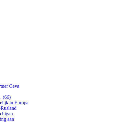
rtner Ceva
. (66)
lijk in Europa
-Rusland
ichigan
ling aan