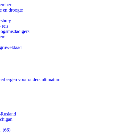
tember
e en droogte
rsburg
 reis
logsmisdadigers'
eem
'gruweldaad'
 verbergen voor ouders ultimatum
-Rusland
ichigan
. (66)