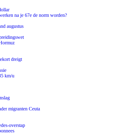
ollar
 werken na je 67e de norm worden?
and augustus
preidingswet
n Hormuz
ekort dreigt
ssie
235 km/u
nslag
onder migranten Ceuta
edes-overstap
abonnees