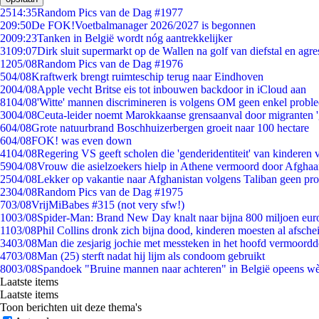
25
14:35
Random Pics van de Dag #1977
2
09:50
De FOK!Voetbalmanager 2026/2027 is begonnen
20
09:23
Tanken in België wordt nóg aantrekkelijker
31
09:07
Dirk sluit supermarkt op de Wallen na golf van diefstal en agre
12
05/08
Random Pics van de Dag #1976
5
04/08
Kraftwerk brengt ruimteschip terug naar Eindhoven
20
04/08
Apple vecht Britse eis tot inbouwen backdoor in iCloud aan
81
04/08
'Witte' mannen discrimineren is volgens OM geen enkel probl
30
04/08
Ceuta-leider noemt Marokkaanse grensaanval door migranten 
6
04/08
Grote natuurbrand Boschhuizerbergen groeit naar 100 hectare
6
04/08
FOK! was even down
41
04/08
Regering VS geeft scholen die 'genderidentiteit' van kinderen
59
04/08
Vrouw die asielzoekers hielp in Athene vermoord door Afghaa
25
04/08
Lekker op vakantie naar Afghanistan volgens Taliban geen pr
23
04/08
Random Pics van de Dag #1975
7
03/08
VrijMiBabes #315 (not very sfw!)
10
03/08
Spider-Man: Brand New Day knalt naar bijna 800 miljoen eur
11
03/08
Phil Collins dronk zich bijna dood, kinderen moesten al afsch
34
03/08
Man die zesjarig jochie met messteken in het hoofd vermoordde 
47
03/08
Man (25) sterft nadat hij lijm als condoom gebruikt
80
03/08
Spandoek "Bruine mannen naar achteren" in België opeens wèl
Laatste items
Laatste items
Toon berichten uit deze thema's