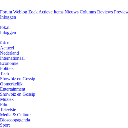
Forum
Weblog
Zoek
Actieve Items
Nieuws
Columns
Reviews
Previe
Inloggen
fok.nl
Inloggen
fok.nl
Actueel
Nederland
Internationaal
Economie
Politiek
Tech
Showbiz en Gossip
Opmerkelijk
Entertainment
Showbiz en Gossip
Muziek
Film
Televisie
Media & Cultuur
Bioscoopagenda
Sport