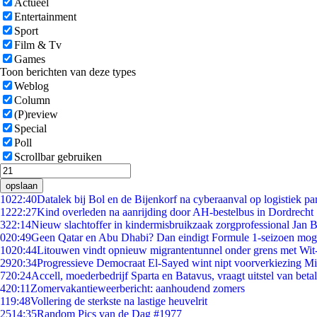
Actueel
Entertainment
Sport
Film & Tv
Games
Toon berichten van deze types
Weblog
Column
(P)review
Special
Poll
Scrollbar gebruiken
opslaan
10
22:40
Datalek bij Bol en de Bijenkorf na cyberaanval op logistiek pa
12
22:27
Kind overleden na aanrijding door AH-bestelbus in Dordrecht
3
22:14
Nieuw slachtoffer in kindermisbruikzaak zorgprofessional Jan B
0
20:49
Geen Qatar en Abu Dhabi? Dan eindigt Formule 1-seizoen moge
10
20:44
Litouwen vindt opnieuw migrantentunnel onder grens met Wit
29
20:34
Progressieve Democraat El-Sayed wint nipt voorverkiezing M
7
20:24
Accell, moederbedrijf Sparta en Batavus, vraagt uitstel van beta
4
20:11
Zomervakantieweerbericht: aanhoudend zomers
1
19:48
Vollering de sterkste na lastige heuvelrit
25
14:35
Random Pics van de Dag #1977