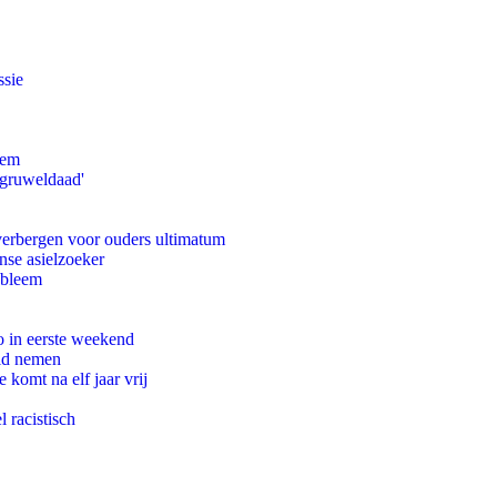
ssie
eem
'gruweldaad'
 verbergen voor ouders ultimatum
nse asielzoeker
obleem
o in eerste weekend
eid nemen
komt na elf jaar vrij
 racistisch