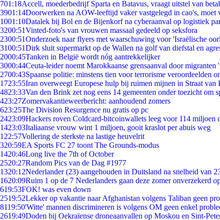
7
01:18
Accell, moederbedrijf Sparta en Batavus, vraagt uitstel van beta
39
01:14
Doorwerken na AOW-leeftijd vaker vastgelegd in cao's, moet
10
01:10
Datalek bij Bol en de Bijenkorf na cyberaanval op logistiek pa
32
00:51
Vinted-foto's van vrouwen massaal gedeeld op seksfora
23
00:51
Onderzoek naar flyers met waarschuwing voor 'Israëlische oor
31
00:51
Dirk sluit supermarkt op de Wallen na golf van diefstal en agre
20
00:45
Tanken in België wordt nóg aantrekkelijker
30
00:44
Ceuta-leider noemt Marokkaanse grensaanval door migranten 
27
00:43
Spaanse politie: minstens tien voor terrorisme veroordeelden 
17
23:55
Iran overweegt Europese hulp bij ruimen mijnen in Straat va
48
23:33
Van den Brink zet nog eens 14 gemeenten onder toezicht om s
4
23:27
Zomervakantieweerbericht: aanhoudend zomers
6
23:25
The Division Resurgence nu gratis op pc
24
23:09
Hackers roven Coldcard-bitcoinwallets leeg voor 114 miljoen d
14
23:03
Italiaanse vrouw wint 1 miljoen, gooit kraslot per abuis weg
1
22:57
Vollering de sterkste na lastige heuvelrit
3
20:59
EA Sports FC 27 toont The Grounds-modus
14
20:46
Long live the 7th of October
25
20:27
Random Pics van de Dag #1977
13
20:12
Nederlander (23) aangehouden in Duitsland na snelheid van 
16
20:09
Ruim 1 op de 7 Nederlanders gaan deze zomer onverzekerd op
6
19:53
FOK! was even down
25
19:52
Lekker op vakantie naar Afghanistan volgens Taliban geen pr
81
19:50
'Witte' mannen discrimineren is volgens OM geen enkel probl
26
19:49
Doden bij Oekraïense droneaanvallen op Moskou en Sint-Pete