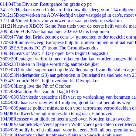
6
14:04
The Division Resurgence nu gratis op pc
24
12:52
Hackers roven Coldcard-bitcoinwallets leeg voor 114 miljoen d
39
12:15
Doorwerken na AOW-leeftijd vaker vastgelegd in cao's, moet
32
11:40
Vinted-foto's van vrouwen massaal gedeeld op seksfora
1
11:21
Nieuwe XBOX Game Pass titels voor de eerste helft van de ma
2
09:50
De FOK!Voetbalmanager 2026/2027 is begonnen
48
09:47
Van den Brink zet nog eens 14 gemeenten onder toezicht om s
17
09:40
Iran overweegt Europese hulp bij ruimen mijnen in Straat va
3
09:35
EA Sports FC 27 toont The Grounds-modus
1
09:34
Gears of War: E-Day open beta begint 6 augustus
36
09:29
Pentagon verbruikt meer raketten dan kan worden aangevuld, t
20
09:23
Tanken in België wordt nóg aantrekkelijker
31
09:07
Dirk sluit supermarkt op de Wallen na golf van diefstal en agre
13
08:53
Nederlander (23) aangehouden in Duitsland na snelheid van 
3
05:43
Gedurfd NEC blijft overeind bij Olympiakos
14
05/08
Long live the 7th of October
12
05/08
Random Pics van de Dag #1976
20
04/08
OM: vierde verdachte (18) vast op verdenking van beramen aa
14
04/08
Italiaanse vrouw wint 1 miljoen, gooit kraslot per abuis weg
27
04/08
Spaanse politie: minstens tien voor terrorisme veroordeelden 
5
04/08
Kraftwerk brengt ruimteschip terug naar Eindhoven
1
04/08
Reusser wint tijdrit en neemt geel over, Nooijen knap tweede
7
04/08
Vakantiekiekje Verstappen en Wolff voedt geruchten over Merc
18
04/08
Spotify bereikt mijlpaal, voor het eerst 300 miljoen premium-
27
04/08
Houthi's vallen luchthaven Najran in Saoedi-Arabië aan