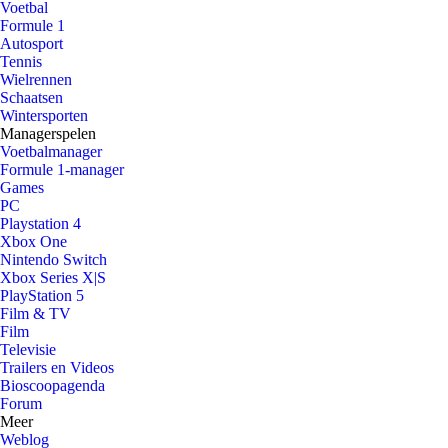
Voetbal
Formule 1
Autosport
Tennis
Wielrennen
Schaatsen
Wintersporten
Managerspelen
Voetbalmanager
Formule 1-manager
Games
PC
Playstation 4
Xbox One
Nintendo Switch
Xbox Series X|S
PlayStation 5
Film & TV
Film
Televisie
Trailers en Videos
Bioscoopagenda
Forum
Meer
Weblog