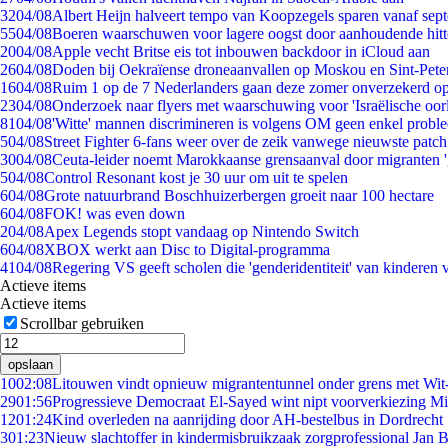
32
04/08
Albert Heijn halveert tempo van Koopzegels sparen vanaf sep
55
04/08
Boeren waarschuwen voor lagere oogst door aanhoudende hitt
20
04/08
Apple vecht Britse eis tot inbouwen backdoor in iCloud aan
26
04/08
Doden bij Oekraïense droneaanvallen op Moskou en Sint-Pete
16
04/08
Ruim 1 op de 7 Nederlanders gaan deze zomer onverzekerd op
23
04/08
Onderzoek naar flyers met waarschuwing voor 'Israëlische oor
81
04/08
'Witte' mannen discrimineren is volgens OM geen enkel probl
5
04/08
Street Fighter 6-fans weer over de zeik vanwege nieuwste patch
30
04/08
Ceuta-leider noemt Marokkaanse grensaanval door migranten 
5
04/08
Control Resonant kost je 30 uur om uit te spelen
6
04/08
Grote natuurbrand Boschhuizerbergen groeit naar 100 hectare
6
04/08
FOK! was even down
2
04/08
Apex Legends stopt vandaag op Nintendo Switch
6
04/08
XBOX werkt aan Disc to Digital-programma
41
04/08
Regering VS geeft scholen die 'genderidentiteit' van kinderen
Actieve items
Actieve items
Scrollbar gebruiken
opslaan
10
02:08
Litouwen vindt opnieuw migrantentunnel onder grens met Wit
29
01:56
Progressieve Democraat El-Sayed wint nipt voorverkiezing M
12
01:24
Kind overleden na aanrijding door AH-bestelbus in Dordrecht
3
01:23
Nieuw slachtoffer in kindermisbruikzaak zorgprofessional Jan B