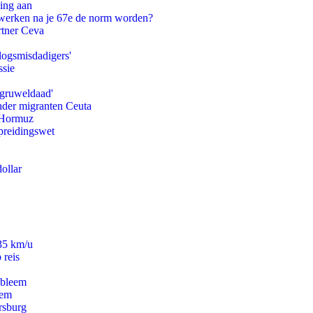
ling aan
 werken na je 67e de norm worden?
rtner Ceva
logsmisdadigers'
ssie
'gruweldaad'
onder migranten Ceuta
n Hormuz
preidingswet
ollar
235 km/u
 reis
obleem
eem
rsburg