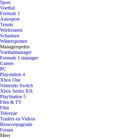
Sport
Voetbal
Formule 1
Autosport
Tennis
Wielrennen
Schaatsen
Wintersporten
Managerspelen
Voetbalmanager
Formule 1-manager
Games
PC
Playstation 4
Xbox One
Nintendo Switch
Xbox Series X|S
PlayStation 5
Film & TV
Film
Televisie
Trailers en Videos
Bioscoopagenda
Forum
Meer