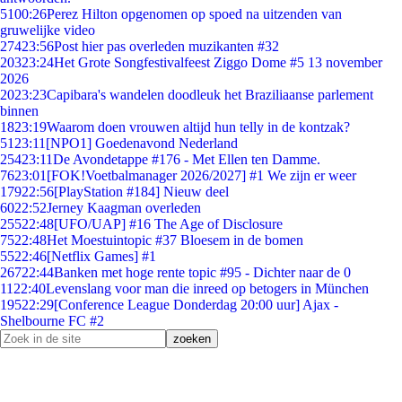
51
00:26
Perez Hilton opgenomen op spoed na uitzenden van
gruwelijke video
274
23:56
Post hier pas overleden muzikanten #32
203
23:24
Het Grote Songfestivalfeest Ziggo Dome #5 13 november
2026
20
23:23
Capibara's wandelen doodleuk het Braziliaanse parlement
binnen
18
23:19
Waarom doen vrouwen altijd hun telly in de kontzak?
51
23:11
[NPO1] Goedenavond Nederland
254
23:11
De Avondetappe #176 - Met Ellen ten Damme.
76
23:01
[FOK!Voetbalmanager 2026/2027] #1 We zijn er weer
179
22:56
[PlayStation #184] Nieuw deel
60
22:52
Jerney Kaagman overleden
255
22:48
[UFO/UAP] #16 The Age of Disclosure
75
22:48
Het Moestuintopic #37 Bloesem in de bomen
55
22:46
[Netflix Games] #1
267
22:44
Banken met hoge rente topic #95 - Dichter naar de 0
11
22:40
Levenslang voor man die inreed op betogers in München
195
22:29
[Conference League Donderdag 20:00 uur] Ajax -
Shelbourne FC #2