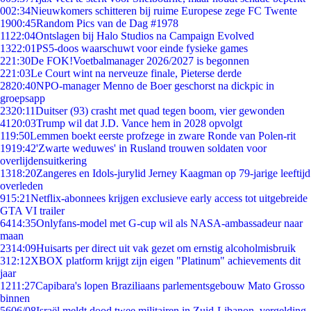
0
02:34
Nieuwkomers schitteren bij ruime Europese zege FC Twente
19
00:45
Random Pics van de Dag #1978
11
22:04
Ontslagen bij Halo Studios na Campaign Evolved
13
22:01
PS5-doos waarschuwt voor einde fysieke games
2
21:30
De FOK!Voetbalmanager 2026/2027 is begonnen
2
21:03
Le Court wint na nerveuze finale, Pieterse derde
28
20:40
NPO-manager Menno de Boer geschorst na dickpic in
groepsapp
23
20:11
Duitser (93) crasht met quad tegen boom, vier gewonden
41
20:03
Trump wil dat J.D. Vance hem in 2028 opvolgt
1
19:50
Lemmen boekt eerste profzege in zware Ronde van Polen-rit
19
19:42
'Zwarte weduwes' in Rusland trouwen soldaten voor
overlijdensuitkering
13
18:20
Zangeres en Idols-jurylid Jerney Kaagman op 79-jarige leeftijd
overleden
9
15:21
Netflix-abonnees krijgen exclusieve early access tot uitgebreide
GTA VI trailer
64
14:35
Onlyfans-model met G-cup wil als NASA-ambassadeur naar
maan
23
14:09
Huisarts per direct uit vak gezet om ernstig alcoholmisbruik
3
12:12
XBOX platform krijgt zijn eigen "Platinum" achievements dit
jaar
12
11:27
Capibara's lopen Braziliaans parlementsgebouw Mato Grosso
binnen
56
06/08
Israël meldt dood twee militairen in Zuid-Libanon, vergelding