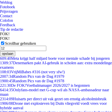
Weblog
Fotoboek
Prijsvragen
Contact
Colofon
Feedback
Tip de redactie
FOK!
FOK!
Scrollbar gebruiken
opslaan
6
09:40
Meta krijgt half miljard boete voor mentale schade bij jongeren
13
09:37
Denemarken pakt AI-gebruik in scholen aan: extra mondelinge
examens
1
08:03
VrijMiBabes #316 (not very sfw!)
20
07:34
Random Pics van de Dag #1979
19
00:45
Random Pics van de Dag #1978
2
21:30
De FOK!Voetbalmanager 2026/2027 is begonnen
64
14:35
Onlyfans-model met G-cup wil als NASA-ambassadeur naar
maan
23
14:09
Huisarts per direct uit vak gezet om ernstig alcoholmisbruik
19
06/08
Drone met explosieven bij Duits vliegveld voedt vrees voor
hybride aanval