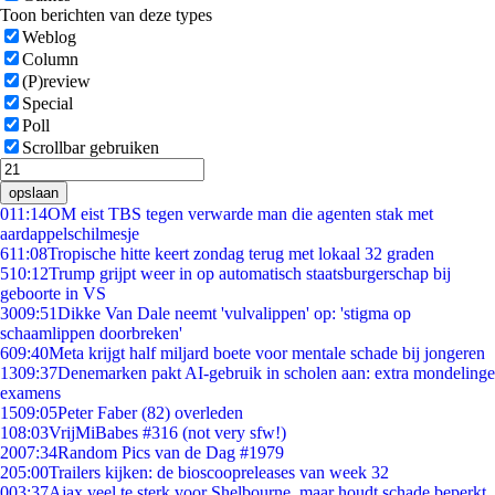
Toon berichten van deze types
Weblog
Column
(P)review
Special
Poll
Scrollbar gebruiken
opslaan
0
11:14
OM eist TBS tegen verwarde man die agenten stak met
aardappelschilmesje
6
11:08
Tropische hitte keert zondag terug met lokaal 32 graden
5
10:12
Trump grijpt weer in op automatisch staatsburgerschap bij
geboorte in VS
30
09:51
Dikke Van Dale neemt 'vulvalippen' op: 'stigma op
schaamlippen doorbreken'
6
09:40
Meta krijgt half miljard boete voor mentale schade bij jongeren
13
09:37
Denemarken pakt AI-gebruik in scholen aan: extra mondelinge
examens
15
09:05
Peter Faber (82) overleden
1
08:03
VrijMiBabes #316 (not very sfw!)
20
07:34
Random Pics van de Dag #1979
2
05:00
Trailers kijken: de bioscoopreleases van week 32
0
03:37
Ajax veel te sterk voor Shelbourne, maar houdt schade beperkt