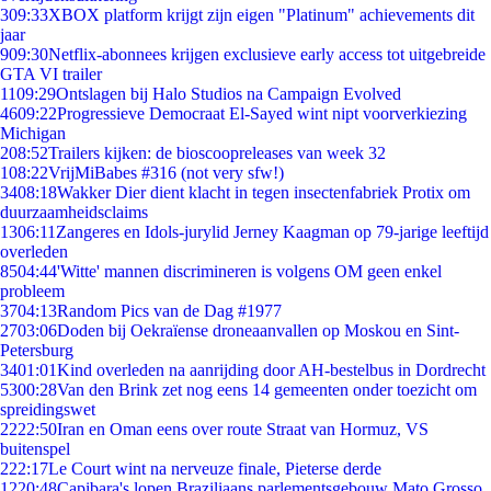
3
09:33
XBOX platform krijgt zijn eigen "Platinum" achievements dit
jaar
9
09:30
Netflix-abonnees krijgen exclusieve early access tot uitgebreide
GTA VI trailer
11
09:29
Ontslagen bij Halo Studios na Campaign Evolved
46
09:22
Progressieve Democraat El-Sayed wint nipt voorverkiezing
Michigan
2
08:52
Trailers kijken: de bioscoopreleases van week 32
1
08:22
VrijMiBabes #316 (not very sfw!)
34
08:18
Wakker Dier dient klacht in tegen insectenfabriek Protix om
duurzaamheidsclaims
13
06:11
Zangeres en Idols-jurylid Jerney Kaagman op 79-jarige leeftijd
overleden
85
04:44
'Witte' mannen discrimineren is volgens OM geen enkel
probleem
37
04:13
Random Pics van de Dag #1977
27
03:06
Doden bij Oekraïense droneaanvallen op Moskou en Sint-
Petersburg
34
01:01
Kind overleden na aanrijding door AH-bestelbus in Dordrecht
53
00:28
Van den Brink zet nog eens 14 gemeenten onder toezicht om
spreidingswet
22
22:50
Iran en Oman eens over route Straat van Hormuz, VS
buitenspel
2
22:17
Le Court wint na nerveuze finale, Pieterse derde
12
20:48
Capibara's lopen Braziliaans parlementsgebouw Mato Grosso