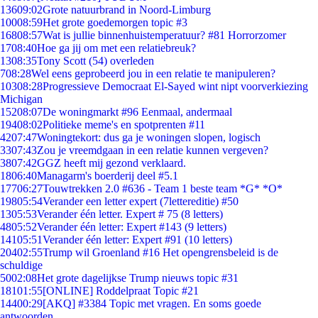
136
09:02
Grote natuurbrand in Noord-Limburg
100
08:59
Het grote goedemorgen topic #3
168
08:57
Wat is jullie binnenhuistemperatuur? #81 Horrorzomer
17
08:40
Hoe ga jij om met een relatiebreuk?
13
08:35
Tony Scott (54) overleden
7
08:28
Wel eens geprobeerd jou in een relatie te manipuleren?
103
08:28
Progressieve Democraat El-Sayed wint nipt voorverkiezing
Michigan
152
08:07
De woningmarkt #96 Eenmaal, andermaal
194
08:02
Politieke meme's en spotprenten #11
42
07:47
Woningtekort: dus ga je woningen slopen, logisch
33
07:43
Zou je vreemdgaan in een relatie kunnen vergeven?
38
07:42
GGZ heeft mij gezond verklaard.
18
06:40
Managarm's boerderij deel #5.1
177
06:27
Touwtrekken 2.0 #636 - Team 1 beste team *G* *O*
198
05:54
Verander een letter expert (7lettereditie) #50
13
05:53
Verander één letter. Expert # 75 (8 letters)
48
05:52
Verander één letter: Expert #143 (9 letters)
141
05:51
Verander één letter: Expert #91 (10 letters)
204
02:55
Trump wil Groenland #16 Het opengrensbeleid is de
schuldige
50
02:08
Het grote dagelijkse Trump nieuws topic #31
181
01:55
[ONLINE] Roddelpraat Topic #21
144
00:29
[AKQ] #3384 Topic met vragen. En soms goede
antwoorden.