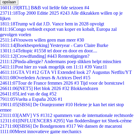
opslaan
160
11:19
[RTL] B&B vol liefde 6de seizoen #4
237
11:18
Top 2000 Editie 2025 #243 Alle dikzakken willen op je
lijken
18
11:18
Trump wil dat J.D. Vance hem in 2028 opvolgt
8
11:16
Congo verbiedt export van koper en kobalt, Europa zal
gevolgen voelen
25
11:14
Vrouwen willen geen man meer #30
16
11:14
[Boekbespreking] Yesteryear - Caro Claire Burke
130
11:14
Teltopic #1558 tel door en door en door....
16
11:12
[Crowdfunding] #443 Rentestijgingen?
21
11:12
Pinda-allergie? Andermans poep slikken helpt misschien
54
11:11
Post hier zo vaak mogelijk om 11:11 #39 Vanz11
46
11:11
GTA VI #12 GTA VI Extended look 27 Augustus Netflix/YT
63
11:08
Overleden Acteurs & Actrices Deel #15
246
11:07
Tour de France femmes 2026 #3 Tijd voor de borstcrawl
266
11:06
[NET5] Het blok 2026 #32 Blokkendozen
264
11:05
Lied van de dag #52
79
11:05
Vuelta a España 2026 #1
190
11:05
[SBS6] De Oranjezomer #10 Helene je kan het niet stop
ermee
231
11:03
[AMV] VS #1312 spammers van de internationale rechtsorde
123
11:01
[INFLUENCERS #295] Van flodderslinger tot Shrek-crème
217
11:00
[SBS6] De Bondgenoten #317 We dansen de macaroni
11
11:00
Meest innovatieve game mechanics