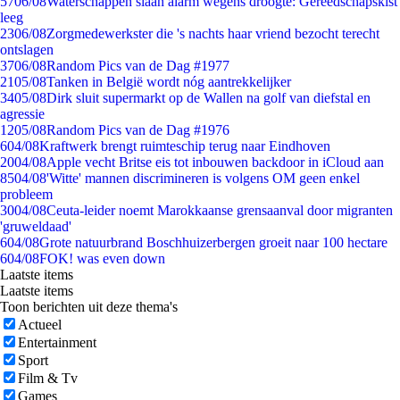
57
06/08
Waterschappen slaan alarm wegens droogte: Gereedschapskist
leeg
23
06/08
Zorgmedewerkster die 's nachts haar vriend bezocht terecht
ontslagen
37
06/08
Random Pics van de Dag #1977
21
05/08
Tanken in België wordt nóg aantrekkelijker
34
05/08
Dirk sluit supermarkt op de Wallen na golf van diefstal en
agressie
12
05/08
Random Pics van de Dag #1976
6
04/08
Kraftwerk brengt ruimteschip terug naar Eindhoven
20
04/08
Apple vecht Britse eis tot inbouwen backdoor in iCloud aan
85
04/08
'Witte' mannen discrimineren is volgens OM geen enkel
probleem
30
04/08
Ceuta-leider noemt Marokkaanse grensaanval door migranten
'gruweldaad'
6
04/08
Grote natuurbrand Boschhuizerbergen groeit naar 100 hectare
6
04/08
FOK! was even down
Laatste items
Laatste items
Toon berichten uit deze thema's
Actueel
Entertainment
Sport
Film & Tv
Games