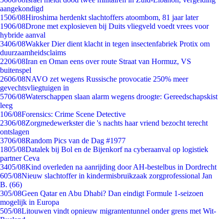
aangekondigd
15
06/08
Hiroshima herdenkt slachtoffers atoombom, 81 jaar later
19
06/08
Drone met explosieven bij Duits vliegveld voedt vrees voor
hybride aanval
34
06/08
Wakker Dier dient klacht in tegen insectenfabriek Protix om
duurzaamheidsclaims
22
06/08
Iran en Oman eens over route Straat van Hormuz, VS
buitenspel
26
06/08
NAVO zet wegens Russische provocatie 250% meer
gevechtsvliegtuigen in
57
06/08
Waterschappen slaan alarm wegens droogte: Gereedschapskist
leeg
1
06/08
Forensics: Crime Scene Detective
23
06/08
Zorgmedewerkster die 's nachts haar vriend bezocht terecht
ontslagen
37
06/08
Random Pics van de Dag #1977
18
05/08
Datalek bij Bol en de Bijenkorf na cyberaanval op logistiek
partner Ceva
34
05/08
Kind overleden na aanrijding door AH-bestelbus in Dordrecht
6
05/08
Nieuw slachtoffer in kindermisbruikzaak zorgprofessional Jan
B. (66)
3
05/08
Geen Qatar en Abu Dhabi? Dan eindigt Formule 1-seizoen
mogelijk in Europa
5
05/08
Litouwen vindt opnieuw migrantentunnel onder grens met Wit-