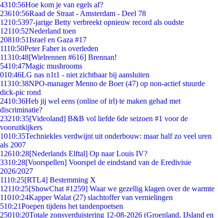
43
10:56
Hoe kom je van egels af?
236
10:56
Raad de Straat - Amsterdam - Deel 78
12
10:53
97-jarige Betty verbreekt opnieuw record als oudste
121
10:52
Nederland toen
208
10:51
Israel en Gaza #17
11
10:50
Peter Faber is overleden
113
10:48
[Wielrennen #616] Brennan!
54
10:47
Magic mushrooms
0
10:46
LG nas n1t1 - niet zichtbaar bij aansluiten
113
10:38
NPO-manager Menno de Boer (47) op non-actief stuurde
dick-pic rond
24
10:36
Heb jij wel eens (online of irl) te maken gehad met
discriminatie?
232
10:35
[Videoland] B&B vol liefde 6de seizoen #1 voor de
vooruitkijkers
10
10:35
Techniekles verdwijnt uit onderbouw: maar half zo veel uren
als 2007
126
10:28
[Nederlands Elftal] Op naar Louis IV?
33
10:28
[Voorspellen] Voorspel de eindstand van de Eredivisie
2026/2027
11
10:25
[RTL4] Bestemming X
121
10:25
[ShowChat #1259] Waar we gezellig klagen over de warmte
110
10:24
Kapper Walat (27) slachtoffer van vernielingen
5
10:21
Poepen tijdens het tandenpoetsen
250
10:20
Totale zonsverduistering 12-08-2026 (Groenland, IJsland en