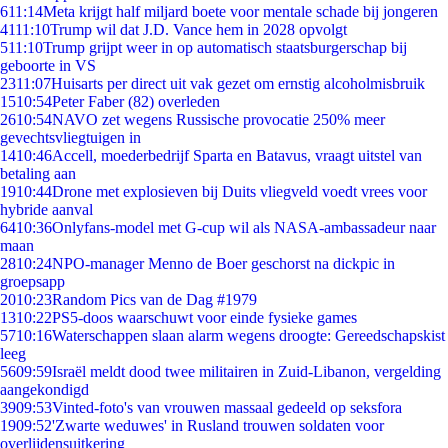
6
11:14
Meta krijgt half miljard boete voor mentale schade bij jongeren
41
11:10
Trump wil dat J.D. Vance hem in 2028 opvolgt
5
11:10
Trump grijpt weer in op automatisch staatsburgerschap bij
geboorte in VS
23
11:07
Huisarts per direct uit vak gezet om ernstig alcoholmisbruik
15
10:54
Peter Faber (82) overleden
26
10:54
NAVO zet wegens Russische provocatie 250% meer
gevechtsvliegtuigen in
14
10:46
Accell, moederbedrijf Sparta en Batavus, vraagt uitstel van
betaling aan
19
10:44
Drone met explosieven bij Duits vliegveld voedt vrees voor
hybride aanval
64
10:36
Onlyfans-model met G-cup wil als NASA-ambassadeur naar
maan
28
10:24
NPO-manager Menno de Boer geschorst na dickpic in
groepsapp
20
10:23
Random Pics van de Dag #1979
13
10:22
PS5-doos waarschuwt voor einde fysieke games
57
10:16
Waterschappen slaan alarm wegens droogte: Gereedschapskist
leeg
56
09:59
Israël meldt dood twee militairen in Zuid-Libanon, vergelding
aangekondigd
39
09:53
Vinted-foto's van vrouwen massaal gedeeld op seksfora
19
09:52
'Zwarte weduwes' in Rusland trouwen soldaten voor
overlijdensuitkering