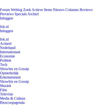
Forum
Weblog
Zoek
Actieve Items
Nieuws
Columns
Reviews
Previews
Specials
Archief
Inloggen
fok.nl
Inloggen
fok.nl
Actueel
Nederland
Internationaal
Economie
Politiek
Tech
Showbiz en Gossip
Opmerkelijk
Entertainment
Showbiz en Gossip
Muziek
Film
Televisie
Media & Cultuur
Bioscoopagenda