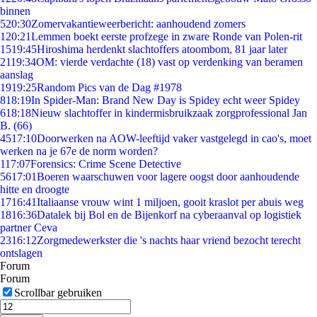
binnen
5
20:30
Zomervakantieweerbericht: aanhoudend zomers
1
20:21
Lemmen boekt eerste profzege in zware Ronde van Polen-rit
15
19:45
Hiroshima herdenkt slachtoffers atoombom, 81 jaar later
21
19:34
OM: vierde verdachte (18) vast op verdenking van beramen
aanslag
19
19:25
Random Pics van de Dag #1978
8
18:19
In Spider-Man: Brand New Day is Spidey echt weer Spidey
6
18:18
Nieuw slachtoffer in kindermisbruikzaak zorgprofessional Jan
B. (66)
45
17:10
Doorwerken na AOW-leeftijd vaker vastgelegd in cao's, moet
werken na je 67e de norm worden?
1
17:07
Forensics: Crime Scene Detective
56
17:01
Boeren waarschuwen voor lagere oogst door aanhoudende
hitte en droogte
17
16:41
Italiaanse vrouw wint 1 miljoen, gooit kraslot per abuis weg
18
16:36
Datalek bij Bol en de Bijenkorf na cyberaanval op logistiek
partner Ceva
23
16:12
Zorgmedewerkster die 's nachts haar vriend bezocht terecht
ontslagen
Forum
Forum
Scrollbar gebruiken