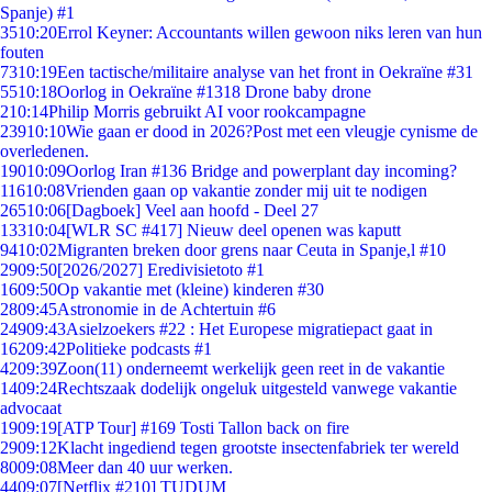
Spanje) #1
35
10:20
Errol Keyner: Accountants willen gewoon niks leren van hun
fouten
73
10:19
Een tactische/militaire analyse van het front in Oekraïne #31
55
10:18
Oorlog in Oekraïne #1318 Drone baby drone
2
10:14
Philip Morris gebruikt AI voor rookcampagne
239
10:10
Wie gaan er dood in 2026?Post met een vleugje cynisme de
overledenen.
190
10:09
Oorlog Iran #136 Bridge and powerplant day incoming?
116
10:08
Vrienden gaan op vakantie zonder mij uit te nodigen
265
10:06
[Dagboek] Veel aan hoofd - Deel 27
133
10:04
[WLR SC #417] Nieuw deel openen was kaputt
94
10:02
Migranten breken door grens naar Ceuta in Spanje,l #10
29
09:50
[2026/2027] Eredivisietoto #1
16
09:50
Op vakantie met (kleine) kinderen #30
28
09:45
Astronomie in de Achtertuin #6
249
09:43
Asielzoekers #22 : Het Europese migratiepact gaat in
162
09:42
Politieke podcasts #1
42
09:39
Zoon(11) onderneemt werkelijk geen reet in de vakantie
14
09:24
Rechtszaak dodelijk ongeluk uitgesteld vanwege vakantie
advocaat
19
09:19
[ATP Tour] #169 Tosti Tallon back on fire
29
09:12
Klacht ingediend tegen grootste insectenfabriek ter wereld
80
09:08
Meer dan 40 uur werken.
44
09:07
[Netflix #210] TUDUM