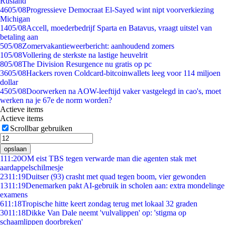
Rusland
46
05/08
Progressieve Democraat El-Sayed wint nipt voorverkiezing
Michigan
14
05/08
Accell, moederbedrijf Sparta en Batavus, vraagt uitstel van
betaling aan
5
05/08
Zomervakantieweerbericht: aanhoudend zomers
1
05/08
Vollering de sterkste na lastige heuvelrit
8
05/08
The Division Resurgence nu gratis op pc
36
05/08
Hackers roven Coldcard-bitcoinwallets leeg voor 114 miljoen
dollar
45
05/08
Doorwerken na AOW-leeftijd vaker vastgelegd in cao's, moet
werken na je 67e de norm worden?
Actieve items
Actieve items
Scrollbar gebruiken
opslaan
1
11:20
OM eist TBS tegen verwarde man die agenten stak met
aardappelschilmesje
23
11:19
Duitser (93) crasht met quad tegen boom, vier gewonden
13
11:19
Denemarken pakt AI-gebruik in scholen aan: extra mondelinge
examens
6
11:18
Tropische hitte keert zondag terug met lokaal 32 graden
30
11:18
Dikke Van Dale neemt 'vulvalippen' op: 'stigma op
schaamlippen doorbreken'