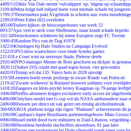
44
09:51
Dikke Van Dale neemt 'vulvalippen' op: 'stigma op schaamlip
11
09:40
Meta krijgt half miljard boete voor mentale schade bij jongeren
17
09:37
Denemarken pakt AI-gebruik in scholen aan: extra mondeling
22
09:05
Peter Faber (82) overleden
4
05:00
Trailers kijken: de bioscoopreleases van week 32
0
03:37
Ajax veel te sterk voor Shelbourne, maar houdt schade beperkt
1
02:34
Nieuwkomers schitteren bij ruime Europese zege FC Twente
19
00:45
Random Pics van de Dag #1978
14
22:04
Ontslagen bij Halo Studios na Campaign Evolved
15
22:01
PS5-doos waarschuwt voor einde fysieke games
2
21:03
Le Court wint na nerveuze finale, Pieterse derde
29
20:40
NPO-manager Menno de Boer geschorst na dickpic in groeps
30
20:11
Duitser (93) crasht met quad tegen boom, vier gewonden
44
20:03
Trump wil dat J.D. Vance hem in 2028 opvolgt
1
19:50
Lemmen boekt eerste profzege in zware Ronde van Polen-rit
21
19:42
'Zwarte weduwes' in Rusland trouwen soldaten voor overlijden
14
18:20
Zangeres en Idols-jurylid Jerney Kaagman op 79-jarige leeftij
10
06/08
Netflix-abonnees krijgen exclusieve early access tot uitgebreid
64
06/08
Onlyfans-model met G-cup wil als NASA-ambassadeur naar 
24
06/08
Huisarts per direct uit vak gezet om ernstig alcoholmisbruik
3
06/08
XBOX platform krijgt zijn eigen "Platinum" achievements dit ja
12
06/08
Capibara's lopen Braziliaans parlementsgebouw Mato Grosso 
69
06/08
Israël meldt dood twee militairen in Zuid-Libanon, vergeldin
15
06/08
Hiroshima herdenkt slachtoffers atoombom, 81 jaar later
19
06/08
Drone met explosieven bij Duits vliegveld voedt vrees voor hy