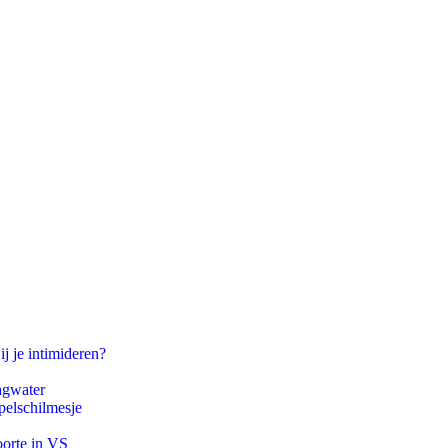
ij je intimideren?
agwater
pelschilmesje
oorte in VS