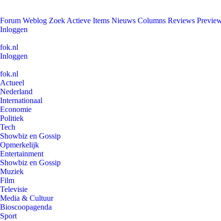
Forum
Weblog
Zoek
Actieve Items
Nieuws
Columns
Reviews
Previe
Inloggen
fok.nl
Inloggen
fok.nl
Actueel
Nederland
Internationaal
Economie
Politiek
Tech
Showbiz en Gossip
Opmerkelijk
Entertainment
Showbiz en Gossip
Muziek
Film
Televisie
Media & Cultuur
Bioscoopagenda
Sport