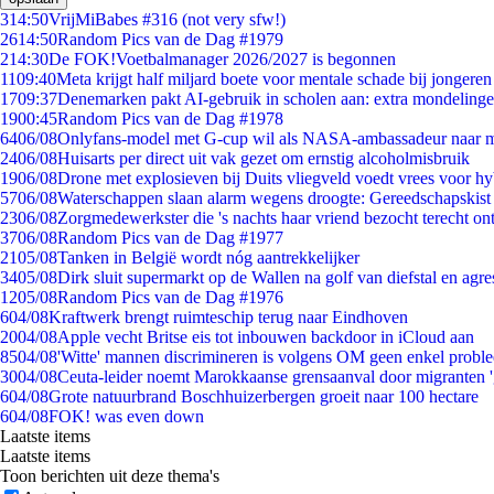
3
14:50
VrijMiBabes #316 (not very sfw!)
26
14:50
Random Pics van de Dag #1979
2
14:30
De FOK!Voetbalmanager 2026/2027 is begonnen
11
09:40
Meta krijgt half miljard boete voor mentale schade bij jongeren
17
09:37
Denemarken pakt AI-gebruik in scholen aan: extra mondeling
19
00:45
Random Pics van de Dag #1978
64
06/08
Onlyfans-model met G-cup wil als NASA-ambassadeur naar 
24
06/08
Huisarts per direct uit vak gezet om ernstig alcoholmisbruik
19
06/08
Drone met explosieven bij Duits vliegveld voedt vrees voor hy
57
06/08
Waterschappen slaan alarm wegens droogte: Gereedschapskist
23
06/08
Zorgmedewerkster die 's nachts haar vriend bezocht terecht on
37
06/08
Random Pics van de Dag #1977
21
05/08
Tanken in België wordt nóg aantrekkelijker
34
05/08
Dirk sluit supermarkt op de Wallen na golf van diefstal en agre
12
05/08
Random Pics van de Dag #1976
6
04/08
Kraftwerk brengt ruimteschip terug naar Eindhoven
20
04/08
Apple vecht Britse eis tot inbouwen backdoor in iCloud aan
85
04/08
'Witte' mannen discrimineren is volgens OM geen enkel probl
30
04/08
Ceuta-leider noemt Marokkaanse grensaanval door migranten 
6
04/08
Grote natuurbrand Boschhuizerbergen groeit naar 100 hectare
6
04/08
FOK! was even down
Laatste items
Laatste items
Toon berichten uit deze thema's