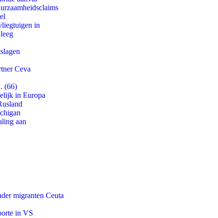
duurzaamheidsclaims
el
iegtuigen in
 leeg
tslagen
rtner Ceva
. (66)
lijk in Europa
Rusland
ichigan
aling aan
onder migranten Ceuta
oorte in VS