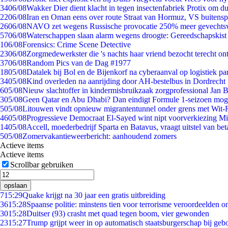
34
06/08
Wakker Dier dient klacht in tegen insectenfabriek Protix om 
22
06/08
Iran en Oman eens over route Straat van Hormuz, VS buitensp
26
06/08
NAVO zet wegens Russische provocatie 250% meer gevechtsvl
57
06/08
Waterschappen slaan alarm wegens droogte: Gereedschapskist
1
06/08
Forensics: Crime Scene Detective
23
06/08
Zorgmedewerkster die 's nachts haar vriend bezocht terecht on
37
06/08
Random Pics van de Dag #1977
18
05/08
Datalek bij Bol en de Bijenkorf na cyberaanval op logistiek pa
34
05/08
Kind overleden na aanrijding door AH-bestelbus in Dordrecht
6
05/08
Nieuw slachtoffer in kindermisbruikzaak zorgprofessional Jan B
3
05/08
Geen Qatar en Abu Dhabi? Dan eindigt Formule 1-seizoen moge
5
05/08
Litouwen vindt opnieuw migrantentunnel onder grens met Wit-
46
05/08
Progressieve Democraat El-Sayed wint nipt voorverkiezing M
14
05/08
Accell, moederbedrijf Sparta en Batavus, vraagt uitstel van bet
5
05/08
Zomervakantieweerbericht: aanhoudend zomers
Actieve items
Actieve items
Scrollbar gebruiken
opslaan
7
15:29
Quake krijgt na 30 jaar een gratis uitbreiding
36
15:28
Spaanse politie: minstens tien voor terrorisme veroordeelden 
30
15:28
Duitser (93) crasht met quad tegen boom, vier gewonden
23
15:27
Trump grijpt weer in op automatisch staatsburgerschap bij geb