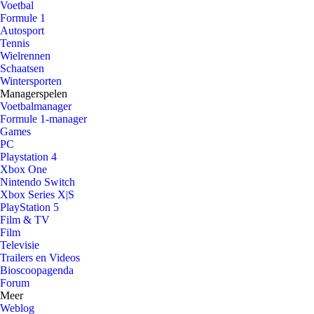
Voetbal
Formule 1
Autosport
Tennis
Wielrennen
Schaatsen
Wintersporten
Managerspelen
Voetbalmanager
Formule 1-manager
Games
PC
Playstation 4
Xbox One
Nintendo Switch
Xbox Series X|S
PlayStation 5
Film & TV
Film
Televisie
Trailers en Videos
Bioscoopagenda
Forum
Meer
Weblog