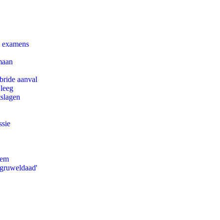
e examens
maan
bride aanval
 leeg
tslagen
ssie
eem
'gruweldaad'