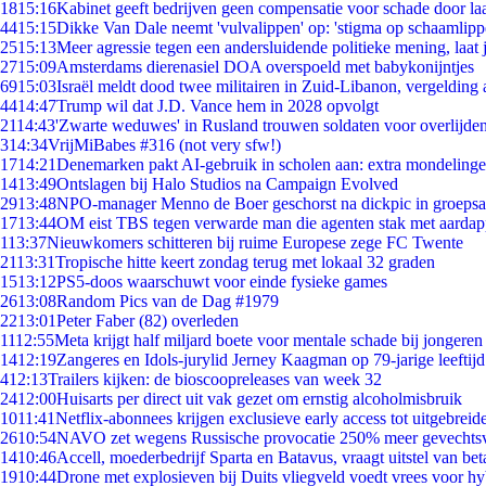
18
15:16
Kabinet geeft bedrijven geen compensatie voor schade door la
44
15:15
Dikke Van Dale neemt 'vulvalippen' op: 'stigma op schaamlip
25
15:13
Meer agressie tegen een andersluidende politieke mening, laat j
27
15:09
Amsterdams dierenasiel DOA overspoeld met babykonijntjes
69
15:03
Israël meldt dood twee militairen in Zuid-Libanon, vergeldin
44
14:47
Trump wil dat J.D. Vance hem in 2028 opvolgt
21
14:43
'Zwarte weduwes' in Rusland trouwen soldaten voor overlijden
3
14:34
VrijMiBabes #316 (not very sfw!)
17
14:21
Denemarken pakt AI-gebruik in scholen aan: extra mondeling
14
13:49
Ontslagen bij Halo Studios na Campaign Evolved
29
13:48
NPO-manager Menno de Boer geschorst na dickpic in groeps
17
13:44
OM eist TBS tegen verwarde man die agenten stak met aardap
1
13:37
Nieuwkomers schitteren bij ruime Europese zege FC Twente
21
13:31
Tropische hitte keert zondag terug met lokaal 32 graden
15
13:12
PS5-doos waarschuwt voor einde fysieke games
26
13:08
Random Pics van de Dag #1979
22
13:01
Peter Faber (82) overleden
11
12:55
Meta krijgt half miljard boete voor mentale schade bij jongeren
14
12:19
Zangeres en Idols-jurylid Jerney Kaagman op 79-jarige leeftij
4
12:13
Trailers kijken: de bioscoopreleases van week 32
24
12:00
Huisarts per direct uit vak gezet om ernstig alcoholmisbruik
10
11:41
Netflix-abonnees krijgen exclusieve early access tot uitgebreid
26
10:54
NAVO zet wegens Russische provocatie 250% meer gevechtsvl
14
10:46
Accell, moederbedrijf Sparta en Batavus, vraagt uitstel van bet
19
10:44
Drone met explosieven bij Duits vliegveld voedt vrees voor hy