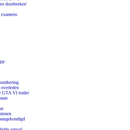
pen doorbreken'
e examens
app
suitkering
d overleden
e GTA VI trailer
maan
ar
binnen
g aangekondigd
bride aanval