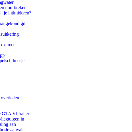
agwater
pen doorbreken'
ij je intimideren?
g aangekondigd
suitkering
e examens
app
pelschilmesje
d overleden
e GTA VI trailer
iegtuigen in
aling aan
bride aanval