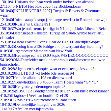
130
10:41
Huisarts doet haar werk onder invloed van alcohol
271
10:40
[NET5] Het blok 2026 #32 Blokkendozen
36
10:40
[INFLUENCERS #297] Toetjes & Bevers & Zwemmen in
water
12
10:40
Unieke aanpak stopt jarenlange overlast in Rotterdamse wijk
254
10:38
Russia vs Ukraine #91
158
10:37
Wat je ook stemt, je krijgt in NL altijd Links Liberaal Beleid.
35
10:36
Defensiepact Pakistan, Turkije en Saudi-Arabië bevat art.5
clausule?
253
10:35
Oscar Piastri: Over 10 jaar de BESTE allertijden-topic
297
10:35
Oorlog Iran #136 Bridge and powerplant day incoming?
0
10:33
Burgemeester Mamdani van New York
279
10:33
Het enige echte LEGO-topic #45 LEGOOOOOOOOOOO
54
10:29
OM-Teamleider met kinderporno is oud-directeur van twee
basisscholen
162
10:28
Algemeen steektopic, waar er een steekje los zit #3
203
10:28
[RTL] B&B vol liefde 6de seizoen #4
39
10:27
Het hele alfabet #108 en 4letterwoord
182
10:27
Touwtrekken 2.0 #636 - Team 1 beste team *G* *O*
136
10:26
Het grote goedemorgen topic #3
128
10:26
[SBS6] De Bondgenoten #318 Een klein kusje moet kunnen
4
10:25
[Dagboek] Veel aan hoofd - Deel 28
2
10:23
LG nas n1t1 - niet zichtbaar bij aansluiten
104
10:19
De landelijke hittegolf van 2026
114
10:17
Afvallen met injecties #4