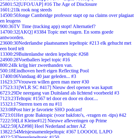
258
01:52
[UFO/UAP] #16 The Age of Disclosure
16
01:21
Ik rook nog steeds
145
00:50
Jonge Cambridge professor stapt op na claims over plagiaat
en leugens
9
00:36
TV Time (tracking app) stopt! Alternatief?
147
00:32
[AKQ] #3384 Topic met vragen. En soms goede
antwoorden.
236
00:30
Nederlandse plaatsnamen lepeltopic #213 elk gehucht met
een bord telt
133
00:29
Buitenlandse steden lepeltopic #268
249
00:28
Voetballers lepel topic #16
8
00:24
Ik krijg hier zweethanden van.
5
00:18
Eindhoven heeft eigen Reflecting Pool
174
00:06
Vandaag 40 jaar geleden... #3
116
23:37
Vrouwen willen geen man meer #30
175
23:31
[WLR SC #417] Nieuw deel openen was kaputt
67
23:29
De neergang van Duitsland als lichtend voorbeeld #3
71
23:23
Teltopic #1567 tel door en door en door....
153
23:17
Sterren toen en nu #11
3
23:08
Post hier je favoriete SHO podcast!
67
23:01
Het grote Baktopic (voor bakfoto's, -vragen en -tips) #42
72
22:59
[Lil Kleine#12] Nieuwe afleveringen op Prime
34
22:59
[AZ#98] Heel Nederland achter AZ
138
22:54
Meisjesnamenlepeltopic #367 LOOOOL LAPO
40
22:53
Dierenlepeltopic #150