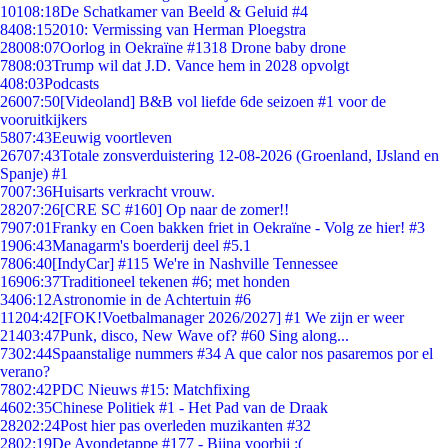
101
08:18
De Schatkamer van Beeld & Geluid #4
84
08:15
2010: Vermissing van Herman Ploegstra
280
08:07
Oorlog in Oekraïne #1318 Drone baby drone
78
08:03
Trump wil dat J.D. Vance hem in 2028 opvolgt
4
08:03
Podcasts
260
07:50
[Videoland] B&B vol liefde 6de seizoen #1 voor de
vooruitkijkers
58
07:43
Eeuwig voortleven
267
07:43
Totale zonsverduistering 12-08-2026 (Groenland, IJsland en
Spanje) #1
70
07:36
Huisarts verkracht vrouw.
282
07:26
[CRE SC #160] Op naar de zomer!!
79
07:01
Franky en Coen bakken friet in Oekraïne - Volg ze hier! #3
19
06:43
Managarm's boerderij deel #5.1
78
06:40
[IndyCar] #115 We're in Nashville Tennessee
169
06:37
Traditioneel tekenen #6; met honden
34
06:12
Astronomie in de Achtertuin #6
112
04:42
[FOK!Voetbalmanager 2026/2027] #1 We zijn er weer
214
03:47
Punk, disco, New Wave of? #60 Sing along...
73
02:44
Spaanstalige nummers #34 A que calor nos pasaremos por el
verano?
78
02:42
PDC Nieuws #15: Matchfixing
46
02:35
Chinese Politiek #1 - Het Pad van de Draak
282
02:24
Post hier pas overleden muzikanten #32
28
02:19
De Avondetappe #177 - Bijna voorbij :(