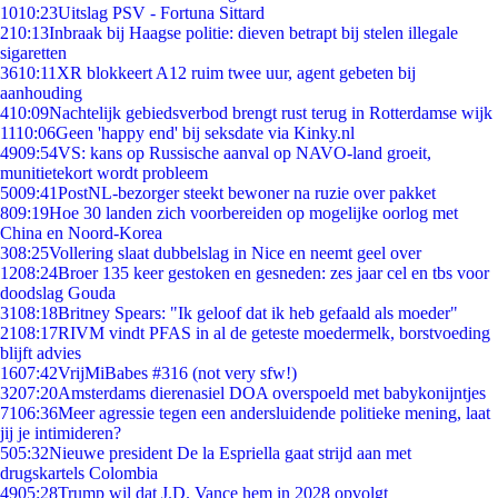
10
10:23
Uitslag PSV - Fortuna Sittard
2
10:13
Inbraak bij Haagse politie: dieven betrapt bij stelen illegale
sigaretten
36
10:11
XR blokkeert A12 ruim twee uur, agent gebeten bij
aanhouding
4
10:09
Nachtelijk gebiedsverbod brengt rust terug in Rotterdamse wijk
11
10:06
Geen 'happy end' bij seksdate via Kinky.nl
49
09:54
VS: kans op Russische aanval op NAVO-land groeit,
munitietekort wordt probleem
50
09:41
PostNL-bezorger steekt bewoner na ruzie over pakket
8
09:19
Hoe 30 landen zich voorbereiden op mogelijke oorlog met
China en Noord-Korea
3
08:25
Vollering slaat dubbelslag in Nice en neemt geel over
12
08:24
Broer 135 keer gestoken en gesneden: zes jaar cel en tbs voor
doodslag Gouda
31
08:18
Britney Spears: "Ik geloof dat ik heb gefaald als moeder"
21
08:17
RIVM vindt PFAS in al de geteste moedermelk, borstvoeding
blijft advies
16
07:42
VrijMiBabes #316 (not very sfw!)
32
07:20
Amsterdams dierenasiel DOA overspoeld met babykonijntjes
71
06:36
Meer agressie tegen een andersluidende politieke mening, laat
jij je intimideren?
5
05:32
Nieuwe president De la Espriella gaat strijd aan met
drugskartels Colombia
49
05:28
Trump wil dat J.D. Vance hem in 2028 opvolgt