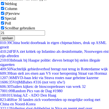
Weblog
Column
(P)review
Special
Poll
Scrollbar gebruiken
opslaan
0
10:39
China boekt doorbraak in eigen chipmachines, druk op ASML
groeit
4
10:24
FIFA ziet kritiek op Infantino als desinformatie, Noorwegen eist
zijn aftreden
2
10:03
Inbraak bij Haagse politie: dieven betrapt bij stelen illegale
sigaretten
4
09:50
Nachtelijk gebiedsverbod brengt rust terug in Rotterdamse wijk
6
09:39
Iran stelt zes eisen aan VS voor heropening Straat van Hormuz
12
07:36
MIVD-baas lekt via Strava routes naar geheime kazerne
16
06:35
VrijMiBabes #316 (not very sfw!)
6
06:30
Trailers kijken: de bioscoopreleases van week 32
70
01:09
Random Pics van de Dag #1980
1
00:01
Uitslag AZ - ADO Den Haag
8
23:46
Hoe 30 landen zich voorbereiden op mogelijke oorlog met
China en Noord-Korea
3
22:13
Vollering slaat dubbelslag in Nice en neemt geel over