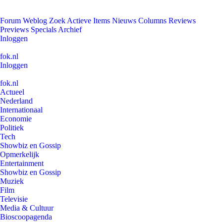
Forum
Weblog
Zoek
Actieve Items
Nieuws
Columns
Reviews
Previews
Specials
Archief
Inloggen
fok.nl
Inloggen
fok.nl
Actueel
Nederland
Internationaal
Economie
Politiek
Tech
Showbiz en Gossip
Opmerkelijk
Entertainment
Showbiz en Gossip
Muziek
Film
Televisie
Media & Cultuur
Bioscoopagenda