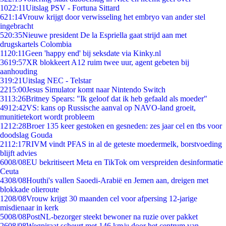
10
22:11
Uitslag PSV - Fortuna Sittard
6
21:14
Vrouw krijgt door verwisseling het embryo van ander stel
ingebracht
5
20:35
Nieuwe president De la Espriella gaat strijd aan met
drugskartels Colombia
11
20:11
Geen 'happy end' bij seksdate via Kinky.nl
36
19:57
XR blokkeert A12 ruim twee uur, agent gebeten bij
aanhouding
3
19:21
Uitslag NEC - Telstar
22
15:00
Jesus Simulator komt naar Nintendo Switch
31
13:26
Britney Spears: "Ik geloof dat ik heb gefaald als moeder"
49
12:42
VS: kans op Russische aanval op NAVO-land groeit,
munitietekort wordt probleem
12
12:28
Broer 135 keer gestoken en gesneden: zes jaar cel en tbs voor
doodslag Gouda
21
12:17
RIVM vindt PFAS in al de geteste moedermelk, borstvoeding
blijft advies
60
08/08
EU bekritiseert Meta en TikTok om verspreiden desinformatie
Ceuta
43
08/08
Houthi's vallen Saoedi-Arabië en Jemen aan, dreigen met
blokkade olieroute
12
08/08
Vrouw krijgt 30 maanden cel voor afpersing 12-jarige
misdienaar in kerk
50
08/08
PostNL-bezorger steekt bewoner na ruzie over pakket
26
08/08
Wegpiraat scheurt met 146 km/u door het centrum van