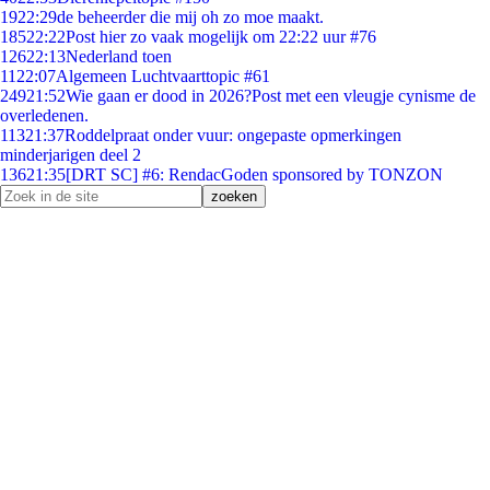
19
22:29
de beheerder die mij oh zo moe maakt.
185
22:22
Post hier zo vaak mogelijk om 22:22 uur #76
126
22:13
Nederland toen
11
22:07
Algemeen Luchtvaarttopic #61
249
21:52
Wie gaan er dood in 2026?Post met een vleugje cynisme de
overledenen.
113
21:37
Roddelpraat onder vuur: ongepaste opmerkingen
minderjarigen deel 2
136
21:35
[DRT SC] #6: RendacGoden sponsored by TONZON