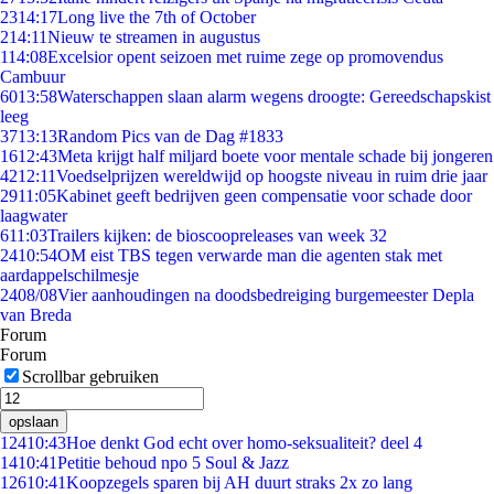
23
14:17
Long live the 7th of October
2
14:11
Nieuw te streamen in augustus
1
14:08
Excelsior opent seizoen met ruime zege op promovendus
Cambuur
60
13:58
Waterschappen slaan alarm wegens droogte: Gereedschapskist
leeg
37
13:13
Random Pics van de Dag #1833
16
12:43
Meta krijgt half miljard boete voor mentale schade bij jongeren
42
12:11
Voedselprijzen wereldwijd op hoogste niveau in ruim drie jaar
29
11:05
Kabinet geeft bedrijven geen compensatie voor schade door
laagwater
6
11:03
Trailers kijken: de bioscoopreleases van week 32
24
10:54
OM eist TBS tegen verwarde man die agenten stak met
aardappelschilmesje
24
08/08
Vier aanhoudingen na doodsbedreiging burgemeester Depla
van Breda
Forum
Forum
Scrollbar gebruiken
opslaan
124
10:43
Hoe denkt God echt over homo-seksualiteit? deel 4
14
10:41
Petitie behoud npo 5 Soul & Jazz
126
10:41
Koopzegels sparen bij AH duurt straks 2x zo lang