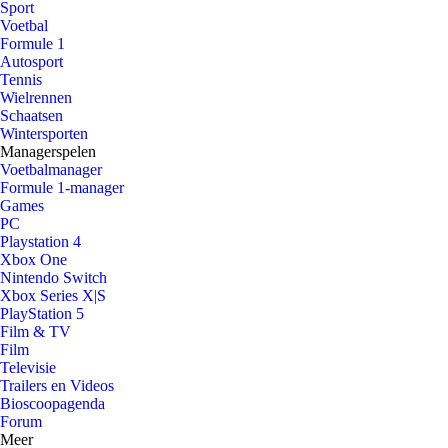
Sport
Voetbal
Formule 1
Autosport
Tennis
Wielrennen
Schaatsen
Wintersporten
Managerspelen
Voetbalmanager
Formule 1-manager
Games
PC
Playstation 4
Xbox One
Nintendo Switch
Xbox Series X|S
PlayStation 5
Film & TV
Film
Televisie
Trailers en Videos
Bioscoopagenda
Forum
Meer