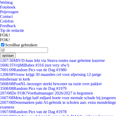
Weblog
Fotoboek
Prijsvragen
Contact
Colofon
Feedback
Tip de redactie
FOK!
FOK!
Scrollbar gebruiken
opslaan
12
07:36
MIVD-baas lekt via Strava routes naar geheime kazerne
16
06:35
VrijMiBabes #316 (not very sfw!)
70
01:09
Random Pics van de Dag #1980
12
08/08
Vrouw krijgt 30 maanden cel voor afpersing 12-jarige
misdienaar in kerk
50
08/08
PostNL-bezorger steekt bewoner na ruzie over pakket
35
08/08
Random Pics van de Dag #1979
2
07/08
De FOK!Voetbalmanager 2026/2027 is begonnen
16
07/08
Meta krijgt half miljard boete voor mentale schade bij jongeren
20
07/08
Denemarken pakt AI-gebruik in scholen aan: extra mondelinge
examens
19
07/08
Random Pics van de Dag #1978