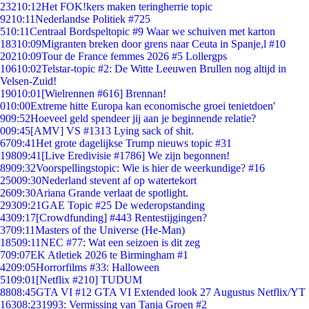
232
10:12
Het FOK!kers maken teringherrie topic
92
10:11
Nederlandse Politiek #725
5
10:11
Centraal Bordspeltopic #9 Waar we schuiven met karton
183
10:09
Migranten breken door grens naar Ceuta in Spanje,l #10
202
10:09
Tour de France femmes 2026 #5 Lollergps
106
10:02
Telstar-topic #2: De Witte Leeuwen Brullen nog altijd in
Velsen-Zuid!
190
10:01
[Wielrennen #616] Brennan!
0
10:00
Extreme hitte Europa kan economische groei tenietdoen'
9
09:52
Hoeveel geld spendeer jij aan je beginnende relatie?
0
09:45
[AMV] VS #1313 Lying sack of shit.
67
09:41
Het grote dagelijkse Trump nieuws topic #31
198
09:41
[Live Eredivisie #1786] We zijn begonnen!
89
09:32
Voorspellingstopic: Wie is hier de weerkundige? #16
250
09:30
Nederland stevent af op watertekort
26
09:30
Ariana Grande verlaat de spotlight.
293
09:21
GAE Topic #25 De wederopstanding
43
09:17
[Crowdfunding] #443 Rentestijgingen?
37
09:11
Masters of the Universe (He-Man)
185
09:11
NEC #77: Wat een seizoen is dit zeg
7
09:07
EK Atletiek 2026 te Birmingham #1
42
09:05
Horrorfilms #33: Halloween
51
09:01
[Netflix #210] TUDUM
88
08:45
GTA VI #12 GTA VI Extended look 27 Augustus Netflix/YT
163
08:23
1993: Vermissing van Tanja Groen #2