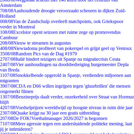
Amsterdam
7
08/08
Aanhoudende droogte veroorzaakt scheuren in dijken Zuid-
Holland
0
08/08
Van de Zandschulp overleeft matchpoints, ook Griekspoor
verder in Montreal
1
08/08
Excelsior opent seizoen met ruime zege op promovendus
Cambuur
2
08/08
Nieuw te streamen in augustus
4
08/08
Niewiadoma profiteert van pokerspel en grijpt geel op Ventoux
35
08/08
Random Pics van de Dag #1979
27
07/08
Italië hindert reizigers uit Spanje na migratiecrisis Ceuta
24
07/08
Vier aanhoudingen na doodsbedreiging burgemeester Depla
van Breda
11
07/08
Smokkelbende opgerold in Spanje, verdienden miljoenen aan
migranten
39
07/08
CDA en D66 willen ingrijpen tegen 'gluurbrillen' die mensen
ongemerkt filmen
13
07/08
Benzineprijs daalt verder, onzekerheid over Straat van Hormuz
blijft
42
07/08
Voedselprijzen wereldwijd op hoogste niveau in ruim drie jaar
23
07/08
Quake krijgt na 30 jaar een gratis uitbreiding
2
07/08
De FOK!Voetbalmanager 2026/2027 is begonnen
71
07/08
Meer agressie tegen een andersluidende politieke mening, laat
jij je intimideren?