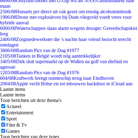
66
06/08
Onlyfans-model met G-cup wil als NASA-ambassadeur naar
maan
25
06/08
Huisarts per direct uit vak gezet om ernstig alcoholmisbruik
19
06/08
Drone met explosieven bij Duits vliegveld voedt vrees voor
hybride aanval
60
06/08
Waterschappen slaan alarm wegens droogte: Gereedschapskist
leeg
24
06/08
Zorgmedewerkster die 's nachts haar vriend bezocht terecht
ontslagen
38
06/08
Random Pics van de Dag #1977
21
05/08
Tanken in België wordt nóg aantrekkelijker
34
05/08
Dirk sluit supermarkt op de Wallen na golf van diefstal en
agressie
12
05/08
Random Pics van de Dag #1976
6
04/08
Kraftwerk brengt ruimteschip terug naar Eindhoven
20
04/08
Apple vecht Britse eis tot inbouwen backdoor in iCloud aan
Laatste items
Laatste items
Toon berichten uit deze thema's
Actueel
Entertainment
Sport
Film & Tv
Games
Toon berichten van deze types