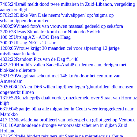
74
05:24
Israël meldt dood twee militairen in Zuid-Libanon, vergelding
aangekondigd
57
02:32
Dikke Van Dale neemt 'vulvalippen' op: 'stigma op
schaamlippen doorbreken'
40
00:59
Vinted-foto's van vrouwen massaal gedeeld op seksfora
22
00:28
Jesus Simulator komt naar Nintendo Switch
1
00:25
Uitslag AZ - ADO Den Haag
3
00:07
Uitslag NEC - Telstar
12
00:05
Vrouw krijgt 30 maanden cel voor afpersing 12-jarige
misdienaar in kerk
43
22:22
Random Pics van de Dag #1448
43
22:19
Houthi's vallen Saoedi-Arabië en Jemen aan, dreigen met
blokkade olieroute
26
21:30
Wegpiraat scheurt met 146 km/u door het centrum van
Amsterdam
39
20:08
CDA en D66 willen ingrijpen tegen 'gluurbrillen' die mensen
ongemerkt filmen
13
19:52
Benzineprijs daalt verder, onzekerheid over Straat van Hormuz
blijft
63
19:04
Spanje: bijna alle migranten in Ceuta weer teruggekeerd naar
Marokko
4
17:13
Niewiadoma profiteert van pokerspel en grijpt geel op Ventoux
7
16:10
Aanhoudende droogte veroorzaakt scheuren in dijken Zuid-
Holland
27
15:52
Italië hindert reizigers uit Spanje na migratiecrisis Ceuta