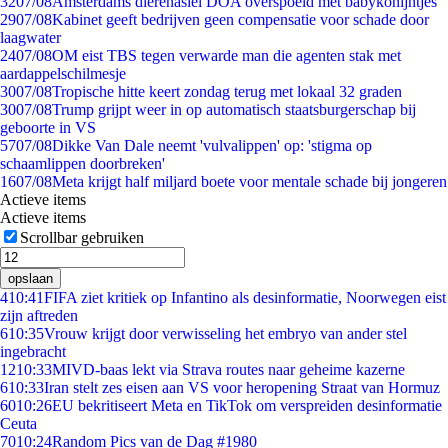
32
07/08
Amsterdams dierenasiel DOA overspoeld met babykonijntjes
29
07/08
Kabinet geeft bedrijven geen compensatie voor schade door
laagwater
24
07/08
OM eist TBS tegen verwarde man die agenten stak met
aardappelschilmesje
30
07/08
Tropische hitte keert zondag terug met lokaal 32 graden
30
07/08
Trump grijpt weer in op automatisch staatsburgerschap bij
geboorte in VS
57
07/08
Dikke Van Dale neemt 'vulvalippen' op: 'stigma op
schaamlippen doorbreken'
16
07/08
Meta krijgt half miljard boete voor mentale schade bij jongeren
Actieve items
Actieve items
Scrollbar gebruiken
opslaan
4
10:41
FIFA ziet kritiek op Infantino als desinformatie, Noorwegen eist
zijn aftreden
6
10:35
Vrouw krijgt door verwisseling het embryo van ander stel
ingebracht
12
10:33
MIVD-baas lekt via Strava routes naar geheime kazerne
6
10:33
Iran stelt zes eisen aan VS voor heropening Straat van Hormuz
60
10:26
EU bekritiseert Meta en TikTok om verspreiden desinformatie
Ceuta
70
10:24
Random Pics van de Dag #1980