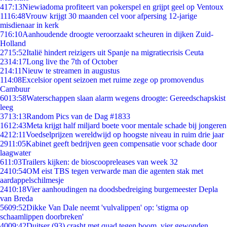
4
17:13
Niewiadoma profiteert van pokerspel en grijpt geel op Ventoux
11
16:48
Vrouw krijgt 30 maanden cel voor afpersing 12-jarige
misdienaar in kerk
7
16:10
Aanhoudende droogte veroorzaakt scheuren in dijken Zuid-
Holland
27
15:52
Italië hindert reizigers uit Spanje na migratiecrisis Ceuta
23
14:17
Long live the 7th of October
2
14:11
Nieuw te streamen in augustus
1
14:08
Excelsior opent seizoen met ruime zege op promovendus
Cambuur
60
13:58
Waterschappen slaan alarm wegens droogte: Gereedschapskist
leeg
37
13:13
Random Pics van de Dag #1833
16
12:43
Meta krijgt half miljard boete voor mentale schade bij jongeren
42
12:11
Voedselprijzen wereldwijd op hoogste niveau in ruim drie jaar
29
11:05
Kabinet geeft bedrijven geen compensatie voor schade door
laagwater
6
11:03
Trailers kijken: de bioscoopreleases van week 32
24
10:54
OM eist TBS tegen verwarde man die agenten stak met
aardappelschilmesje
24
10:18
Vier aanhoudingen na doodsbedreiging burgemeester Depla
van Breda
56
09:52
Dikke Van Dale neemt 'vulvalippen' op: 'stigma op
schaamlippen doorbreken'
40
09:42
Duitser (93) crasht met quad tegen boom, vier gewonden