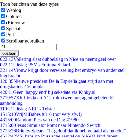
Toon berichten van deze types
Weblog
Column
(P)review
Special
Poll
Scrollbar gebruiken
opslaan
0
22:13
Vollering slaat dubbelslag in Nice en neemt geel over
0
22:11
Uitslag PSV - Fortuna Sittard
3
21:14
Vrouw krijgt door verwisseling het embryo van ander stel
ingebracht
1
20:35
Nieuwe president De la Espriella gaat strijd aan met
drugskartels Colombia
4
20:11
Geen 'happy end' bij seksdate via Kinky.nl
27
19:57
XR blokkeert A12 ruim twee uur, agent gebeten bij
aanhouding
1
19:21
Uitslag NEC - Telstar
15
15:10
VrijMiBabes #316 (not very sfw!)
48
15:09
Random Pics van de Dag #1980
17
15:00
Jesus Simulator komt naar Nintendo Switch
27
13:26
Britney Spears: "Ik geloof dat ik heb gefaald als moeder"
45
12:42
VS: kans op Russische aanval op NAVO-land groeit,