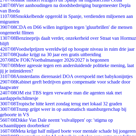
24
07/08
Vier aanhoudingen na doodsbedreiging burgemeester Depla
van Breda
11
07/08
Smokkelbende opgerold in Spanje, verdienden miljoenen aan
migranten
39
07/08
CDA en D66 willen ingrijpen tegen 'gluurbrillen' die mensen
ongemerkt filmen
13
07/08
Benzineprijs daalt verder, onzekerheid over Straat van Hormuz
blijft
42
07/08
Voedselprijzen wereldwijd op hoogste niveau in ruim drie jaar
23
07/08
Quake krijgt na 30 jaar een gratis uitbreiding
2
07/08
De FOK!Voetbalmanager 2026/2027 is begonnen
70
07/08
Meer agressie tegen een andersluidende politieke mening, laat
jij je intimideren?
31
07/08
Amsterdams dierenasiel DOA overspoeld met babykonijntjes
29
07/08
Kabinet geeft bedrijven geen compensatie voor schade door
laagwater
24
07/08
OM eist TBS tegen verwarde man die agenten stak met
aardappelschilmesje
30
07/08
Tropische hitte keert zondag terug met lokaal 32 graden
30
07/08
Trump grijpt weer in op automatisch staatsburgerschap bij
geboorte in VS
56
07/08
Dikke Van Dale neemt 'vulvalippen' op: 'stigma op
schaamlippen doorbreken'
16
07/08
Meta krijgt half miljard boete voor mentale schade bij jongeren