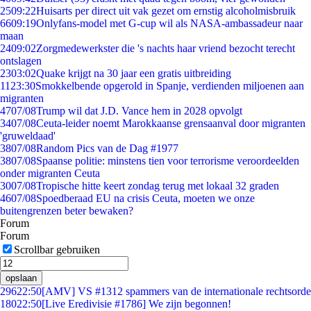
25
09:22
Huisarts per direct uit vak gezet om ernstig alcoholmisbruik
66
09:19
Onlyfans-model met G-cup wil als NASA-ambassadeur naar
maan
24
09:02
Zorgmedewerkster die 's nachts haar vriend bezocht terecht
ontslagen
23
03:02
Quake krijgt na 30 jaar een gratis uitbreiding
11
23:30
Smokkelbende opgerold in Spanje, verdienden miljoenen aan
migranten
47
07/08
Trump wil dat J.D. Vance hem in 2028 opvolgt
34
07/08
Ceuta-leider noemt Marokkaanse grensaanval door migranten
'gruweldaad'
38
07/08
Random Pics van de Dag #1977
38
07/08
Spaanse politie: minstens tien voor terrorisme veroordeelden
onder migranten Ceuta
30
07/08
Tropische hitte keert zondag terug met lokaal 32 graden
46
07/08
Spoedberaad EU na crisis Ceuta, moeten we onze
buitengrenzen beter bewaken?
Forum
Forum
Scrollbar gebruiken
opslaan
296
22:50
[AMV] VS #1312 spammers van de internationale rechtsorde
180
22:50
[Live Eredivisie #1786] We zijn begonnen!