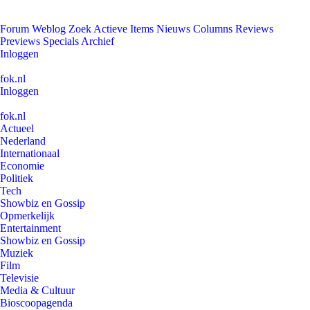
Forum
Weblog
Zoek
Actieve Items
Nieuws
Columns
Reviews
Previews
Specials
Archief
Inloggen
fok.nl
Inloggen
fok.nl
Actueel
Nederland
Internationaal
Economie
Politiek
Tech
Showbiz en Gossip
Opmerkelijk
Entertainment
Showbiz en Gossip
Muziek
Film
Televisie
Media & Cultuur
Bioscoopagenda