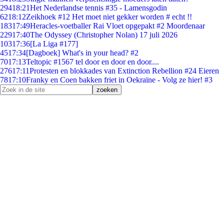
294
18:21
Het Nederlandse tennis #35 - Lamensgodin
62
18:12
Zeikhoek #12 Het moet niet gekker worden # echt !!
183
17:49
Heracles-voetballer Rai Vloet opgepakt #2 Moordenaar
229
17:40
The Odyssey (Christopher Nolan) 17 juli 2026
103
17:36
[La Liga #177]
45
17:34
[Dagboek] What's in your head? #2
70
17:13
Teltopic #1567 tel door en door en door....
276
17:11
Protesten en blokkades van Extinction Rebellion #24 Eieren
78
17:10
Franky en Coen bakken friet in Oekraïne - Volg ze hier! #3