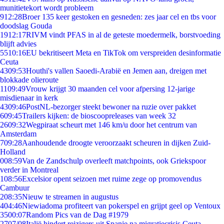
munitietekort wordt probleem
9
12:28
Broer 135 keer gestoken en gesneden: zes jaar cel en tbs voor
doodslag Gouda
19
12:17
RIVM vindt PFAS in al de geteste moedermelk, borstvoeding
blijft advies
55
10:16
EU bekritiseert Meta en TikTok om verspreiden desinformatie
Ceuta
43
09:53
Houthi's vallen Saoedi-Arabië en Jemen aan, dreigen met
blokkade olieroute
11
09:49
Vrouw krijgt 30 maanden cel voor afpersing 12-jarige
misdienaar in kerk
43
09:46
PostNL-bezorger steekt bewoner na ruzie over pakket
6
09:45
Trailers kijken: de bioscoopreleases van week 32
26
09:32
Wegpiraat scheurt met 146 km/u door het centrum van
Amsterdam
7
09:28
Aanhoudende droogte veroorzaakt scheuren in dijken Zuid-
Holland
0
08:59
Van de Zandschulp overleeft matchpoints, ook Griekspoor
verder in Montreal
1
08:56
Excelsior opent seizoen met ruime zege op promovendus
Cambuur
2
08:35
Nieuw te streamen in augustus
4
04:46
Niewiadoma profiteert van pokerspel en grijpt geel op Ventoux
35
00:07
Random Pics van de Dag #1979
27
07/08
Italië hindert reizigers uit Spanje na migratiecrisis Ceuta