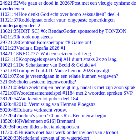
249
21:52
Wie gaan er dood in 2026?Post met een vleugje cynisme de
overledenen.
110
21:44
Hoe denkt God echt over homo-seksualiteit? deel 4
113
21:37
Roddelpraat onder vuur: ongepaste opmerkingen
minderjarigen deel 2
136
21:35
[DRT SC] #6: RendacGoden sponsored by TONZON
14
21:29
Ik rook nog steeds
297
21:28
Centraal Bordspeltopic #8 Game on!
81
21:23
Vuelta a España 2026 #1
184
21:18
NEC #77: Wat een seizoen is dit zeg
116
21:15
Koopzegels sparen bij AH duurt straks 2x zo lang
100
21:11
De Schatkamer van Beeld & Geluid #4
75
21:09
Trump wil dat J.D. Vance hem in 2028 opvolgt
63
21:07
Zou je vreemdgaan in een relatie kunnen vergeven?
3
21:06
Scholensysteem tegenwoordig?
103
21:05
Man zoekt mij en bedreigt mij, nadat ik met zijn zoon sprak
47
21:00
Woordensamenstelspel #1184 met 2 woorden spreken SVP
281
20:54
Van kleuter tot puber deel 184
83
20:48
2010: Vermissing van Herman Ploegstra
59
20:48
Huisarts verkracht vrouw.
227
20:47
archito's jaren '70 huis #5 - Een nieuw begin
185
20:46
[Wielrennen #616] Brennan!
8
20:36
Poepen tijdens het tandenpoetsen
117
20:35
Huisarts doet haar werk onder invloed van alcohol
236
20:33
Nederland stevent af op watertekort