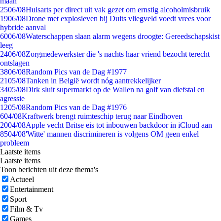
maan
25
06/08
Huisarts per direct uit vak gezet om ernstig alcoholmisbruik
19
06/08
Drone met explosieven bij Duits vliegveld voedt vrees voor
hybride aanval
60
06/08
Waterschappen slaan alarm wegens droogte: Gereedschapskist
leeg
24
06/08
Zorgmedewerkster die 's nachts haar vriend bezocht terecht
ontslagen
38
06/08
Random Pics van de Dag #1977
21
05/08
Tanken in België wordt nóg aantrekkelijker
34
05/08
Dirk sluit supermarkt op de Wallen na golf van diefstal en
agressie
12
05/08
Random Pics van de Dag #1976
6
04/08
Kraftwerk brengt ruimteschip terug naar Eindhoven
20
04/08
Apple vecht Britse eis tot inbouwen backdoor in iCloud aan
85
04/08
'Witte' mannen discrimineren is volgens OM geen enkel
probleem
Laatste items
Laatste items
Toon berichten uit deze thema's
Actueel
Entertainment
Sport
Film & Tv
Games