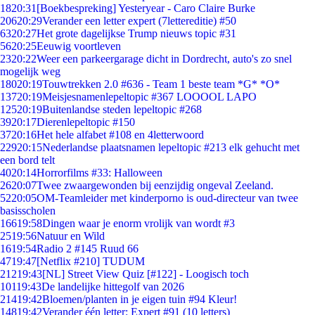
18
20:31
[Boekbespreking] Yesteryear - Caro Claire Burke
206
20:29
Verander een letter expert (7lettereditie) #50
63
20:27
Het grote dagelijkse Trump nieuws topic #31
56
20:25
Eeuwig voortleven
23
20:22
Weer een parkeergarage dicht in Dordrecht, auto's zo snel
mogelijk weg
180
20:19
Touwtrekken 2.0 #636 - Team 1 beste team *G* *O*
137
20:19
Meisjesnamenlepeltopic #367 LOOOOL LAPO
125
20:19
Buitenlandse steden lepeltopic #268
39
20:17
Dierenlepeltopic #150
37
20:16
Het hele alfabet #108 en 4letterwoord
229
20:15
Nederlandse plaatsnamen lepeltopic #213 elk gehucht met
een bord telt
40
20:14
Horrorfilms #33: Halloween
26
20:07
Twee zwaargewonden bij eenzijdig ongeval Zeeland.
52
20:05
OM-Teamleider met kinderporno is oud-directeur van twee
basisscholen
166
19:58
Dingen waar je enorm vrolijk van wordt #3
25
19:56
Natuur en Wild
16
19:54
Radio 2 #145 Ruud 66
47
19:47
[Netflix #210] TUDUM
212
19:43
[NL] Street View Quiz [#122] - Loogisch toch
101
19:43
De landelijke hittegolf van 2026
214
19:42
Bloemen/planten in je eigen tuin #94 Kleur!
148
19:42
Verander één letter: Expert #91 (10 letters)