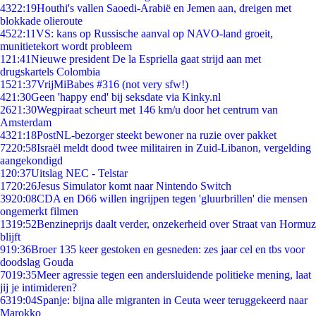
43
22:19
Houthi's vallen Saoedi-Arabië en Jemen aan, dreigen met
blokkade olieroute
45
22:11
VS: kans op Russische aanval op NAVO-land groeit,
munitietekort wordt probleem
1
21:41
Nieuwe president De la Espriella gaat strijd aan met
drugskartels Colombia
15
21:37
VrijMiBabes #316 (not very sfw!)
4
21:30
Geen 'happy end' bij seksdate via Kinky.nl
26
21:30
Wegpiraat scheurt met 146 km/u door het centrum van
Amsterdam
43
21:18
PostNL-bezorger steekt bewoner na ruzie over pakket
72
20:58
Israël meldt dood twee militairen in Zuid-Libanon, vergelding
aangekondigd
1
20:37
Uitslag NEC - Telstar
17
20:26
Jesus Simulator komt naar Nintendo Switch
39
20:08
CDA en D66 willen ingrijpen tegen 'gluurbrillen' die mensen
ongemerkt filmen
13
19:52
Benzineprijs daalt verder, onzekerheid over Straat van Hormuz
blijft
9
19:36
Broer 135 keer gestoken en gesneden: zes jaar cel en tbs voor
doodslag Gouda
70
19:35
Meer agressie tegen een andersluidende politieke mening, laat
jij je intimideren?
63
19:04
Spanje: bijna alle migranten in Ceuta weer teruggekeerd naar
Marokko