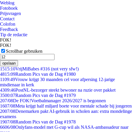
Weblog
Fotoboek
Prijsvragen
Contact
Colofon
Feedback
Tip de redactie
FOK!
FOK!
Scrollbar gebruiken
opslaan
15
15:10
VrijMiBabes #316 (not very sfw!)
48
15:09
Random Pics van de Dag #1980
11
09:49
Vrouw krijgt 30 maanden cel voor afpersing 12-jarige
misdienaar in kerk
43
09:46
PostNL-bezorger steekt bewoner na ruzie over pakket
35
00:07
Random Pics van de Dag #1979
2
07/08
De FOK!Voetbalmanager 2026/2027 is begonnen
16
07/08
Meta krijgt half miljard boete voor mentale schade bij jongeren
20
07/08
Denemarken pakt AI-gebruik in scholen aan: extra mondelinge
examens
19
07/08
Random Pics van de Dag #1978
66
06/08
Onlyfans-model met G-cup wil als NASA-ambassadeur naar