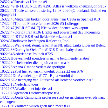
245
22:49
Russia vs Ukraine #91
295
22:49
[INFLUENCERS #296] Alles is welkom kneuzing of breuk
263
22:49
Totale zonsverduistering 12-08-2026 (Groenland, IJsland en
Spanje) #1
163
22:48
Migranten breken door grens naar Ceuta in Spanje,l #10
174
22:47
Tour de France femmes 2026 #5 Lollergps
171
22:47
[WLR SC #417] Nieuw deel openen was kaputt
267
22:47
Oorlog Iran #136 Bridge and powerplant day incoming?
196
22:44
[RTL] B&B vol liefde 6de seizoen #4
3
22:43
Eindhoven heeft eigen Reflecting Pool
149
22:38
Wat je ook stemt, je krijgt in NL altijd Links Liberaal Beleid.
257
22:38
Oorlog in Oekraïne #1318 Drone baby drone
90
22:34
Nederlandse Politiek #725
5
22:32
Hoeveel geld spendeer jij aan je beginnende relatie?
19
22:29
de beheerder die mij oh zo moe maakt.
13
22:25
Ariana Grande verlaat de spotlight.
185
22:22
Post hier zo vaak mogelijk om 22:22 uur #76
21
22:22
De Avondetappe #177 - Bijna voorbij :(
66
22:16
De neergang van Duitsland als lichtend voorbeeld #3
126
22:13
Nederland toen
110
22:07
Afvallen met injecties #4
11
22:07
Algemeen Luchtvaarttopic #61
143
22:03
Jonge Cambridge professor stapt op na claims over plagiaat
en leugens
112
21:56
Vrouwen willen geen man meer #30