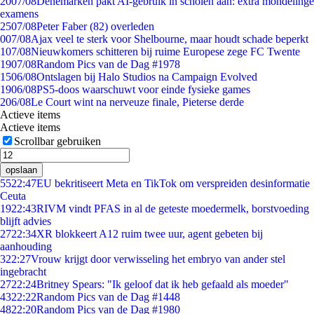
20
07/08
Denemarken pakt AI-gebruik in scholen aan: extra mondelinge
examens
25
07/08
Peter Faber (82) overleden
0
07/08
Ajax veel te sterk voor Shelbourne, maar houdt schade beperkt
1
07/08
Nieuwkomers schitteren bij ruime Europese zege FC Twente
19
07/08
Random Pics van de Dag #1978
15
06/08
Ontslagen bij Halo Studios na Campaign Evolved
19
06/08
PS5-doos waarschuwt voor einde fysieke games
2
06/08
Le Court wint na nerveuze finale, Pieterse derde
Actieve items
Actieve items
Scrollbar gebruiken
opslaan
55
22:47
EU bekritiseert Meta en TikTok om verspreiden desinformatie
Ceuta
19
22:43
RIVM vindt PFAS in al de geteste moedermelk, borstvoeding
blijft advies
27
22:34
XR blokkeert A12 ruim twee uur, agent gebeten bij
aanhouding
3
22:27
Vrouw krijgt door verwisseling het embryo van ander stel
ingebracht
27
22:24
Britney Spears: "Ik geloof dat ik heb gefaald als moeder"
43
22:22
Random Pics van de Dag #1448
48
22:20
Random Pics van de Dag #1980