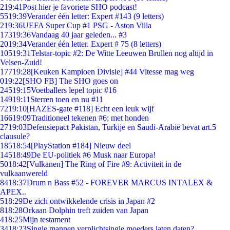
2
19:41
Post hier je favoriete SHO podcast!
55
19:39
Verander één letter: Expert #143 (9 letters)
2
19:36
UEFA Super Cup #1 PSG - Aston Villa
173
19:36
Vandaag 40 jaar geleden... #3
20
19:34
Verander één letter. Expert # 75 (8 letters)
105
19:31
Telstar-topic #2: De Witte Leeuwen Brullen nog altijd in
Velsen-Zuid!
177
19:28
[Keuken Kampioen Divisie] #44 Vitesse mag weg
0
19:22
[SHO FB] The SHO goes on
245
19:15
Voetballers lepel topic #16
149
19:11
Sterren toen en nu #11
72
19:10
[HAZES-gate #118] Echt een leuk wijf
166
19:09
Traditioneel tekenen #6; met honden
27
19:03
Defensiepact Pakistan, Turkije en Saudi-Arabië bevat art.5
clausule?
185
18:54
[PlayStation #184] Nieuw deel
145
18:49
De EU-politiek #6 Musk naar Europa!
50
18:42
[Vulkanen] The Ring of Fire #9: Activiteit in de
vulkaanwereld
84
18:37
Drum n Bass #52 - FOREVER MARCUS INTALEX &
APEX..
5
18:29
De zich ontwikkelende crisis in Japan #2
8
18:28
Orkaan Dolphin treft zuiden van Japan
4
18:25
Mijn testament
34
18:23
Single mannen verplichtsingle moeders laten daten?