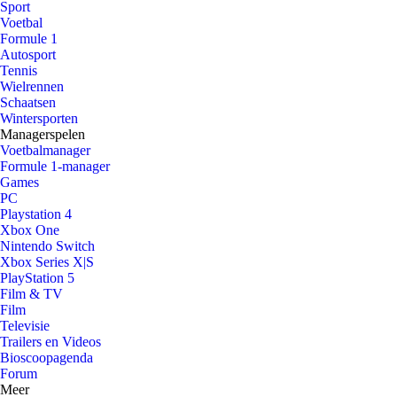
Sport
Voetbal
Formule 1
Autosport
Tennis
Wielrennen
Schaatsen
Wintersporten
Managerspelen
Voetbalmanager
Formule 1-manager
Games
PC
Playstation 4
Xbox One
Nintendo Switch
Xbox Series X|S
PlayStation 5
Film & TV
Film
Televisie
Trailers en Videos
Bioscoopagenda
Forum
Meer