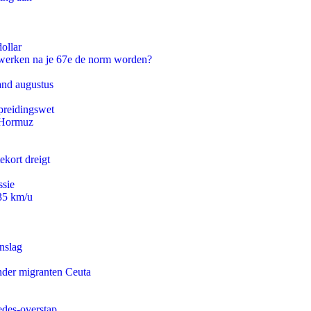
ollar
 werken na je 67e de norm worden?
and augustus
preidingswet
n Hormuz
ekort dreigt
ssie
235 km/u
nslag
onder migranten Ceuta
edes-overstap