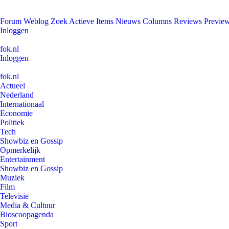
Forum
Weblog
Zoek
Actieve Items
Nieuws
Columns
Reviews
Previe
Inloggen
fok.nl
Inloggen
fok.nl
Actueel
Nederland
Internationaal
Economie
Politiek
Tech
Showbiz en Gossip
Opmerkelijk
Entertainment
Showbiz en Gossip
Muziek
Film
Televisie
Media & Cultuur
Bioscoopagenda
Sport