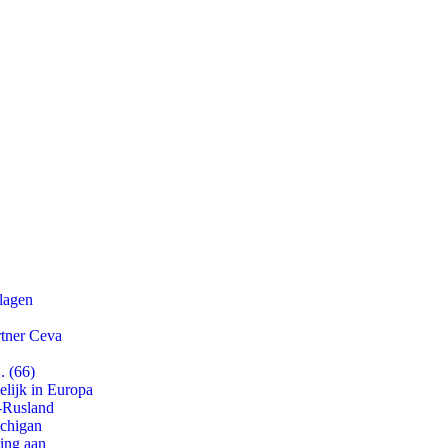
slagen
rtner Ceva
. (66)
lijk in Europa
-Rusland
ichigan
ling aan