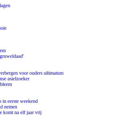
slagen
ssie
eem
'gruweldaad'
 verbergen voor ouders ultimatum
nse asielzoeker
obleem
o in eerste weekend
eid nemen
komt na elf jaar vrij