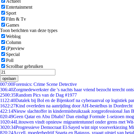
Actueel
Entertainment
Sport
Film & Tv
Games
Toon berichten van deze types
Weblog
Column
(P)review
Special
Poll
Scrollbar gebruiken
opslaan
0
07:00
Forensics: Crime Scene Detective
3
06:40
Zorgmedewerkster die 's nachts haar vriend bezocht terecht ont
25
00:35
Random Pics van de Dag #1977
11
22:40
Datalek bij Bol en de Bijenkorf na cyberaanval op logistiek pa
16
22:27
Kind overleden na aanrijding door AH-bestelbus in Dordrecht
4
22:14
Nieuw slachtoffer in kindermisbruikzaak zorgprofessional Jan B
0
20:49
Geen Qatar en Abu Dhabi? Dan eindigt Formule 1-seizoen moge
10
20:44
Litouwen vindt opnieuw migrantentunnel onder grens met Wit
30
20:34
Progressieve Democraat El-Sayed wint nipt voorverkiezing M
8
20:24
Accell, moederbedrijf Sparta en Batavus, vraagt uitstel van beta