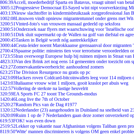
8
06:39
Accell, moederbedrijf Sparta en Batavus, vraagt uitstel van beta
30
05:12
Progressieve Democraat El-Sayed wint nipt voorverkiezing M
4
03:13
Nieuw slachtoffer in kindermisbruikzaak zorgprofessional Jan B
10
02:08
Litouwen vindt opnieuw migrantentunnel onder grens met Wit
32
00:51
Vinted-foto's van vrouwen massaal gedeeld op seksfora
23
00:51
Onderzoek naar flyers met waarschuwing voor 'Israëlische oor
31
00:51
Dirk sluit supermarkt op de Wallen na golf van diefstal en agre
20
00:45
Tanken in België wordt nóg aantrekkelijker
30
00:44
Ceuta-leider noemt Marokkaanse grensaanval door migranten 
27
00:43
Spaanse politie: minstens tien voor terrorisme veroordeelden 
17
23:55
Iran overweegt Europese hulp bij ruimen mijnen in Straat va
48
23:33
Van den Brink zet nog eens 14 gemeenten onder toezicht om s
4
23:27
Zomervakantieweerbericht: aanhoudend zomers
6
23:25
The Division Resurgence nu gratis op pc
24
23:09
Hackers roven Coldcard-bitcoinwallets leeg voor 114 miljoen d
14
23:03
Italiaanse vrouw wint 1 miljoen, gooit kraslot per abuis weg
1
22:57
Vollering de sterkste na lastige heuvelrit
3
20:59
EA Sports FC 27 toont The Grounds-modus
14
20:46
Long live the 7th of October
25
20:27
Random Pics van de Dag #1977
13
20:12
Nederlander (23) aangehouden in Duitsland na snelheid van 
16
20:09
Ruim 1 op de 7 Nederlanders gaan deze zomer onverzekerd op
6
19:53
FOK! was even down
25
19:52
Lekker op vakantie naar Afghanistan volgens Taliban geen pr
81
19:50
'Witte' mannen discrimineren is volgens OM geen enkel probl