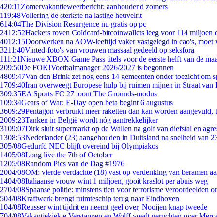
4
20:11
Zomervakantieweerbericht: aanhoudend zomers
1
19:48
Vollering de sterkste na lastige heuvelrit
6
14:04
The Division Resurgence nu gratis op pc
24
12:52
Hackers roven Coldcard-bitcoinwallets leeg voor 114 miljoen d
40
12:15
Doorwerken na AOW-leeftijd vaker vastgelegd in cao's, moet
32
11:40
Vinted-foto's van vrouwen massaal gedeeld op seksfora
1
11:21
Nieuwe XBOX Game Pass titels voor de eerste helft van de ma
2
09:50
De FOK!Voetbalmanager 2026/2027 is begonnen
48
09:47
Van den Brink zet nog eens 14 gemeenten onder toezicht om s
17
09:40
Iran overweegt Europese hulp bij ruimen mijnen in Straat va
3
09:35
EA Sports FC 27 toont The Grounds-modus
1
09:34
Gears of War: E-Day open beta begint 6 augustus
36
09:29
Pentagon verbruikt meer raketten dan kan worden aangevuld, t
20
09:23
Tanken in België wordt nóg aantrekkelijker
31
09:07
Dirk sluit supermarkt op de Wallen na golf van diefstal en agre
13
08:53
Nederlander (23) aangehouden in Duitsland na snelheid van 
3
05/08
Gedurfd NEC blijft overeind bij Olympiakos
14
05/08
Long live the 7th of October
12
05/08
Random Pics van de Dag #1976
20
04/08
OM: vierde verdachte (18) vast op verdenking van beramen aa
14
04/08
Italiaanse vrouw wint 1 miljoen, gooit kraslot per abuis weg
27
04/08
Spaanse politie: minstens tien voor terrorisme veroordeelden 
5
04/08
Kraftwerk brengt ruimteschip terug naar Eindhoven
1
04/08
Reusser wint tijdrit en neemt geel over, Nooijen knap tweede
7
04/08
Vakantiekiekje Verstappen en Wolff voedt geruchten over Merc