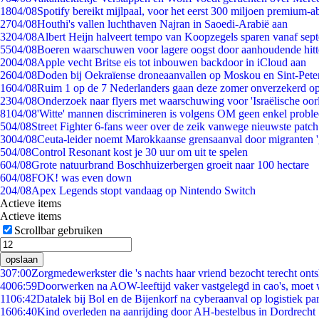
18
04/08
Spotify bereikt mijlpaal, voor het eerst 300 miljoen premium-
27
04/08
Houthi's vallen luchthaven Najran in Saoedi-Arabië aan
32
04/08
Albert Heijn halveert tempo van Koopzegels sparen vanaf sep
55
04/08
Boeren waarschuwen voor lagere oogst door aanhoudende hitt
20
04/08
Apple vecht Britse eis tot inbouwen backdoor in iCloud aan
26
04/08
Doden bij Oekraïense droneaanvallen op Moskou en Sint-Pete
16
04/08
Ruim 1 op de 7 Nederlanders gaan deze zomer onverzekerd op
23
04/08
Onderzoek naar flyers met waarschuwing voor 'Israëlische oor
81
04/08
'Witte' mannen discrimineren is volgens OM geen enkel probl
5
04/08
Street Fighter 6-fans weer over de zeik vanwege nieuwste patch
30
04/08
Ceuta-leider noemt Marokkaanse grensaanval door migranten 
5
04/08
Control Resonant kost je 30 uur om uit te spelen
6
04/08
Grote natuurbrand Boschhuizerbergen groeit naar 100 hectare
6
04/08
FOK! was even down
2
04/08
Apex Legends stopt vandaag op Nintendo Switch
Actieve items
Actieve items
Scrollbar gebruiken
opslaan
3
07:00
Zorgmedewerkster die 's nachts haar vriend bezocht terecht ont
40
06:59
Doorwerken na AOW-leeftijd vaker vastgelegd in cao's, moet
11
06:42
Datalek bij Bol en de Bijenkorf na cyberaanval op logistiek pa
16
06:40
Kind overleden na aanrijding door AH-bestelbus in Dordrecht