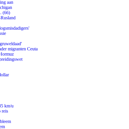
ling aan
ichigan
. (66)
-Rusland
logsmisdadigers'
ssie
'gruweldaad'
onder migranten Ceuta
n Hormuz
preidingswet
ollar
235 km/u
 reis
obleem
eem