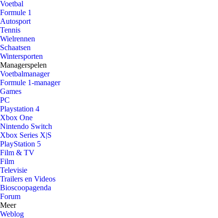
Voetbal
Formule 1
Autosport
Tennis
Wielrennen
Schaatsen
Wintersporten
Managerspelen
Voetbalmanager
Formule 1-manager
Games
PC
Playstation 4
Xbox One
Nintendo Switch
Xbox Series X|S
PlayStation 5
Film & TV
Film
Televisie
Trailers en Videos
Bioscoopagenda
Forum
Meer
Weblog