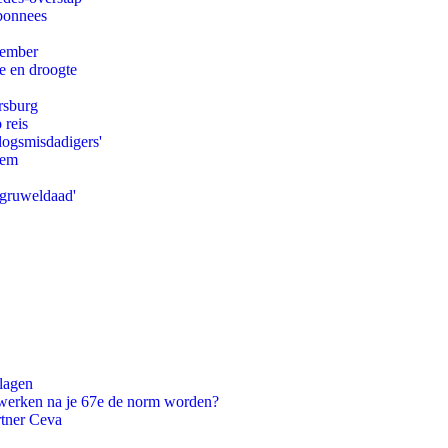
abonnees
tember
e en droogte
rsburg
 reis
logsmisdadigers'
eem
'gruweldaad'
slagen
 werken na je 67e de norm worden?
rtner Ceva