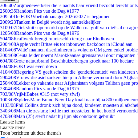
3
06:40
Zorgmedewerkster die 's nachts haar vriend bezocht terecht ont
25
00:35
Random Pics van de Dag #1977
2
09:50
De FOK!Voetbalmanager 2026/2027 is begonnen
20
09:23
Tanken in België wordt nóg aantrekkelijker
31
09:07
Dirk sluit supermarkt op de Wallen na golf van diefstal en agre
12
05/08
Random Pics van de Dag #1976
5
04/08
Kraftwerk brengt ruimteschip terug naar Eindhoven
20
04/08
Apple vecht Britse eis tot inbouwen backdoor in iCloud aan
81
04/08
'Witte' mannen discrimineren is volgens OM geen enkel probl
30
04/08
Ceuta-leider noemt Marokkaanse grensaanval door migranten 
6
04/08
Grote natuurbrand Boschhuizerbergen groeit naar 100 hectare
6
04/08
FOK! was even down
41
04/08
Regering VS geeft scholen die 'genderidentiteit' van kinderen
59
04/08
Vrouw die asielzoekers hielp in Athene vermoord door Afghaa
25
04/08
Lekker op vakantie naar Afghanistan volgens Taliban geen pr
23
04/08
Random Pics van de Dag #1975
7
03/08
VrijMiBabes #315 (not very sfw!)
10
03/08
Spider-Man: Brand New Day knalt naar bijna 800 miljoen eur
11
03/08
Phil Collins dronk zich bijna dood, kinderen moesten al afsch
34
03/08
Man die zesjarig jochie met messteken in het hoofd vermoordde 
47
03/08
Man (25) sterft nadat hij lijm als condoom gebruikt
Laatste items
Laatste items
Toon berichten uit deze thema's