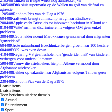
21
05/08
Tanken in België wordt nóg aantrekkelijker
34
05/08
Dirk sluit supermarkt op de Wallen na golf van diefstal en
agressie
12
05/08
Random Pics van de Dag #1976
6
04/08
Kraftwerk brengt ruimteschip terug naar Eindhoven
20
04/08
Apple vecht Britse eis tot inbouwen backdoor in iCloud aan
81
04/08
'Witte' mannen discrimineren is volgens OM geen enkel
probleem
30
04/08
Ceuta-leider noemt Marokkaanse grensaanval door migranten
'gruweldaad'
6
04/08
Grote natuurbrand Boschhuizerbergen groeit naar 100 hectare
6
04/08
FOK! was even down
41
04/08
Regering VS geeft scholen die 'genderidentiteit' van kinderen
verbergen voor ouders ultimatum
59
04/08
Vrouw die asielzoekers hielp in Athene vermoord door
Afghaanse asielzoeker
25
04/08
Lekker op vakantie naar Afghanistan volgens Taliban geen
probleem
23
04/08
Random Pics van de Dag #1975
Laatste items
Laatste items
Toon berichten uit deze thema's
Actueel
Entertainment
Sport