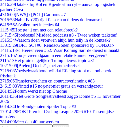
34
16:29
Datalek bij Bol en Bijenkorf na cyberaanval op logistiek
partner Ceva
43
16:09
[NWS] / [POL] Cartoons #7
70
15:58
Nabil B. (20) rijdt fietser aan tijdens dollemansrit
64
15:56
Afvallen met injecties #4
11
15:45
Hoe ga jij om met een relatiebreuk?
147
15:45
[podcasts] Misdaad podcasts #3 - Twee weken taakstraf
15
15:34
Waarom doen vrouwen altijd hun telly in de kontzak?
130
15:29
[DRT SC] #6: RendacGoden sponsored by TONZON
141
15:18
sc Heerenveen #52: Waar Koning Sarr de dienst uitmaakt
27
15:16
Zou je vreemdgaan in een relatie kunnen vergeven?
21
15:13
Het grote dagelijkse Trump nieuws topic #31
102
15:09
[Breien] Deel 21, met zomerbreisels
72
15:08
Voedselwaakhond wil dat Efteling stopt met onbeperkt
frisdrank
27
15:06
Transfergeruchten en contractverlenging #83
246
15:03
Vinted #15 nog-net-niet gratis en verzendgezeur
26
14:52
Forum werkt niet op Chrome
201
14:36
Het Grote Songfestivalfeest Ziggo Dome #5 13 november
2026
66
14:34
De Bondgenoten Spoiler Topic #3
179
14:28
FOK! Premier Cycling League 2026 #10 Tussentijdse
transfers
78
14:00
Meer dan 40 uur werken.