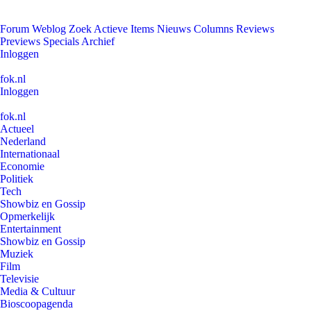
Forum
Weblog
Zoek
Actieve Items
Nieuws
Columns
Reviews
Previews
Specials
Archief
Inloggen
fok.nl
Inloggen
fok.nl
Actueel
Nederland
Internationaal
Economie
Politiek
Tech
Showbiz en Gossip
Opmerkelijk
Entertainment
Showbiz en Gossip
Muziek
Film
Televisie
Media & Cultuur
Bioscoopagenda