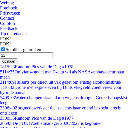
Weblog
Fotoboek
Prijsvragen
Contact
Colofon
Feedback
Tip de redactie
FOK!
FOK!
Scrollbar gebruiken
opslaan
18
15:23
Random Pics van de Dag #1978
51
14:35
Onlyfans-model met G-cup wil als NASA-ambassadeur naar
maan
21
14:09
Huisarts per direct uit vak gezet om ernstig alcoholmisbruik
11
10:32
Drone met explosieven bij Duits vliegveld voedt vrees voor
hybride aanval
54
09:33
Waterschappen slaan alarm wegens droogte: Gereedschapskist
leeg
23
06:40
Zorgmedewerkster die 's nachts haar vriend bezocht terecht
ontslagen
33
00:35
Random Pics van de Dag #1977
2
05/08
De FOK!Voetbalmanager 2026/2027 is begonnen