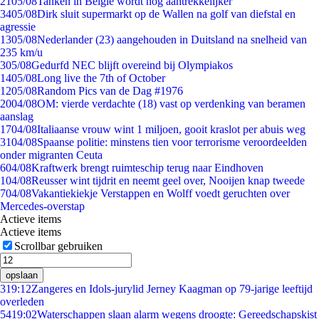
21
05/08
Tanken in België wordt nóg aantrekkelijker
34
05/08
Dirk sluit supermarkt op de Wallen na golf van diefstal en
agressie
13
05/08
Nederlander (23) aangehouden in Duitsland na snelheid van
235 km/u
3
05/08
Gedurfd NEC blijft overeind bij Olympiakos
14
05/08
Long live the 7th of October
12
05/08
Random Pics van de Dag #1976
20
04/08
OM: vierde verdachte (18) vast op verdenking van beramen
aanslag
17
04/08
Italiaanse vrouw wint 1 miljoen, gooit kraslot per abuis weg
31
04/08
Spaanse politie: minstens tien voor terrorisme veroordeelden
onder migranten Ceuta
6
04/08
Kraftwerk brengt ruimteschip terug naar Eindhoven
1
04/08
Reusser wint tijdrit en neemt geel over, Nooijen knap tweede
7
04/08
Vakantiekiekje Verstappen en Wolff voedt geruchten over
Mercedes-overstap
Actieve items
Actieve items
Scrollbar gebruiken
opslaan
3
19:12
Zangeres en Idols-jurylid Jerney Kaagman op 79-jarige leeftijd
overleden
54
19:02
Waterschappen slaan alarm wegens droogte: Gereedschapskist