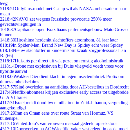
leeg
51
18:51
Onlyfans-model met G-cup wil als NASA-ambassadeur naar
maan
22
18:42
NAVO zet wegens Russische provocatie 250% meer
gevechtsvliegtuigen in
10
18:37
Capibara's lopen Braziliaans parlementsgebouw Mato Grosso
binnen
14
18:30
Hiroshima herdenkt slachtoffers atoombom, 81 jaar later
8
18:19
In Spider-Man: Brand New Day is Spidey echt weer Spidey
6
18:18
Nieuw slachtoffer in kindermisbruikzaak zorgprofessional Jan
B. (66)
21
18:17
Huisarts per direct uit vak gezet om ernstig alcoholmisbruik
11
18:14
Drone met explosieven bij Duits vliegveld voedt vrees voor
hybride aanval
31
18:06
Wakker Dier dient klacht in tegen insectenfabriek Protix om
duurzaamheidsclaims
33
17:57
Kind overleden na aanrijding door AH-bestelbus in Dordrecht
2
17:46
Netflix-abonnees krijgen exclusieve early access tot uitgebreide
GTA VI trailer
41
17:31
Israël meldt dood twee militairen in Zuid-Libanon, vergelding
aangekondigd
19
17:29
Iran en Oman eens over route Straat van Hormuz, VS
buitenspel
37
17:16
Vinted-foto's van vrouwen massaal gedeeld op seksfora
45
17:10
Doorwerken na AOW-leeftijd vaker vastgelegd in cao's, moet