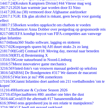
144
17:24
[Keuken Kampioen Divisie] #44 Vitesse mag weg
28
17:21
2026 kan warmste jaar worden door El Nino
114
17:20
Lisa (38) vermoord door Afghaanse asielzoeker
220
17:17
GR: Elk glas alcohol is riskant, geen bewijs voor gunstig
effect
188
17:15
Boeken worden opgekocht om chatbots te voeden
91
17:12
Influencer Anna Dobber over pestgedrag op gesponsorde reis
82
17:08
UEFA kondigt boycot van FIFA-competities aan vanwege
plan Infantino
6
17:04
Insta360 Studio software, lagging en stotteren
92
17:02
Koopzegels sparen bij AH duurt straks 2x zo lang
218
17:00
[Golf] Centraal #18: Moving day, meestal naar beneden
10
16:59
[RTL4] Bestemming X
135
16:59
Grote natuurbrand in Noord-Limburg
10
16:57
Meest innovatieve game mechanics
32
16:56
Vinted-foto's van vrouwen massaal gedeeld op seksfora
38
16:54
[SBS6] De Bondgenoten #317 We dansen de macaroni
120
16:51
Wat lees je nu? #96 zomerlezen
171
16:50
Gianni Infantino doet aanbod om 211 voetbalbonden 'om te
kopen'
112
16:49
Hurricane & Cyclone Season 2026
237
16:45
Speciaalbieren #80: another one bites the dust
56
16:44
Covid19 the aftermath #17 bananenmilkshake
6
16:39
Wel eens geprobeerd jou in een relatie te manipuleren?
37
16:38
GGZ heeft mij gezond verklaard.