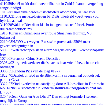
41
10:59
Israël meldt dood twee militairen in Zuid-Libanon, vergelding
aangekondigd
14
10:48
Hiroshima herdenkt slachtoffers atoombom, 81 jaar later
11
10:32
Drone met explosieven bij Duits vliegveld voedt vrees voor
hybride aanval
31
10:28
Wakker Dier dient klacht in tegen insectenfabriek Protix om
duurzaamheidsclaims
19
10:16
Iran en Oman eens over route Straat van Hormuz, VS
buitenspel
22
10:08
NAVO zet wegens Russische provocatie 250% meer
gevechtsvliegtuigen in
54
09:33
Waterschappen slaan alarm wegens droogte: Gereedschapskist
leeg
1
07:00
Forensics: Crime Scene Detective
23
06:40
Zorgmedewerkster die 's nachts haar vriend bezocht terecht
ontslagen
33
00:35
Random Pics van de Dag #1977
18
22:40
Datalek bij Bol en de Bijenkorf na cyberaanval op logistiek
partner Ceva
33
22:27
Kind overleden na aanrijding door AH-bestelbus in Dordrecht
6
22:14
Nieuw slachtoffer in kindermisbruikzaak zorgprofessional Jan
B. (66)
3
20:49
Geen Qatar en Abu Dhabi? Dan eindigt Formule 1-seizoen
mogelijk in Europa
5
20:44
Litouwen vindt opnieuw migrantentunnel onder grens met Wit-