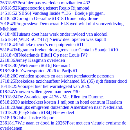
263
18:53
Post hier pas overleden muzikanten #32
106
18:52
Kappersoorlog teistert Regio Rijnmond
145
18:52
[SBS6] Vandaag Inside #136 - Boekje pluggen.
45
18:50
Oorlog in Oekraïne #1318 Drone baby drone
70
18:49
Progressieve Democraat El-Sayed wint nipt voorverkiezing
Michigan
64
18:48
Huisarts doet haar werk onder invloed van alcohol
126
18:44
[WLR SC #417] Nieuw deel openen was kaputt
191
18:43
Politieke meme's en spotprenten #11
58
18:43
Migranten breken door grens naar Ceuta in Spanje,l #10
118
18:43
[Nederlands Elftal] Op naar Louis IV?
22
18:36
Jerney Kaagman overleden
108
18:30
[Wielrennen #616] Brennan!
9
18:28
EK Zwemsporten 2026 te Parijs #1
64
18:26
Overleden sporters en aan sport gerelateerde personen
17
18:25
Roekeloze taxichauffeur Mohamed M. (35) rijdt fietster dood
164
18:25
Voorspel hier het warmtegetal van 2026
0
18:24
Vrouwen willen geen man meer #30
219
18:24
De Avondetappe #176 - Met Ellen ten Damme.
85
18:20
30 asielzoekers kosten 1 miljoen in hotel centrum Haarlem
32
18:20
Jaarlijks emigreren duizenden Amerikanen naar Nederland.
170
18:20
[PlayStation #184] Nieuw deel
13
18:19
Global Justice Report
236
18:17
Wie gaan er dood in 2026?Post met een vleugje cynisme de
overledenen.