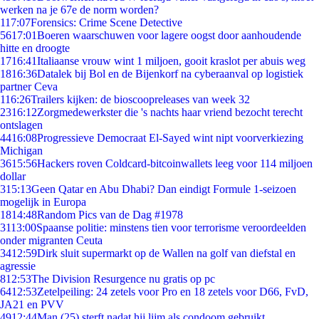
werken na je 67e de norm worden?
1
17:07
Forensics: Crime Scene Detective
56
17:01
Boeren waarschuwen voor lagere oogst door aanhoudende
hitte en droogte
17
16:41
Italiaanse vrouw wint 1 miljoen, gooit kraslot per abuis weg
18
16:36
Datalek bij Bol en de Bijenkorf na cyberaanval op logistiek
partner Ceva
1
16:26
Trailers kijken: de bioscoopreleases van week 32
23
16:12
Zorgmedewerkster die 's nachts haar vriend bezocht terecht
ontslagen
44
16:08
Progressieve Democraat El-Sayed wint nipt voorverkiezing
Michigan
36
15:56
Hackers roven Coldcard-bitcoinwallets leeg voor 114 miljoen
dollar
3
15:13
Geen Qatar en Abu Dhabi? Dan eindigt Formule 1-seizoen
mogelijk in Europa
18
14:48
Random Pics van de Dag #1978
31
13:00
Spaanse politie: minstens tien voor terrorisme veroordeelden
onder migranten Ceuta
34
12:59
Dirk sluit supermarkt op de Wallen na golf van diefstal en
agressie
8
12:53
The Division Resurgence nu gratis op pc
64
12:53
Zetelpeiling: 24 zetels voor Pro en 18 zetels voor D66, FvD,
JA21 en PVV
49
12:44
Man (25) sterft nadat hij lijm als condoom gebruikt