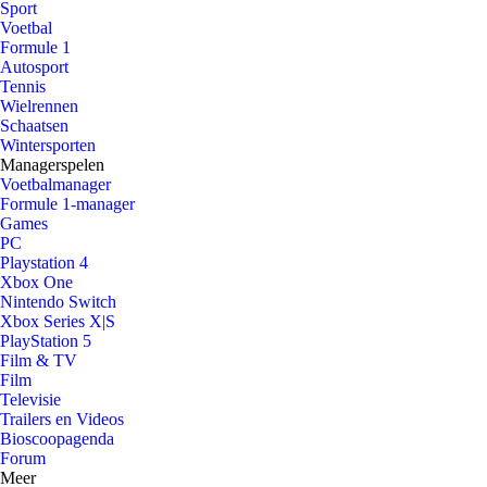
Sport
Voetbal
Formule 1
Autosport
Tennis
Wielrennen
Schaatsen
Wintersporten
Managerspelen
Voetbalmanager
Formule 1-manager
Games
PC
Playstation 4
Xbox One
Nintendo Switch
Xbox Series X|S
PlayStation 5
Film & TV
Film
Televisie
Trailers en Videos
Bioscoopagenda
Forum
Meer