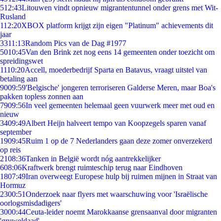
5
12:43
Litouwen vindt opnieuw migrantentunnel onder grens met Wit-
Rusland
1
12:20
XBOX platform krijgt zijn eigen "Platinum" achievements dit
jaar
33
11:13
Random Pics van de Dag #1977
50
10:45
Van den Brink zet nog eens 14 gemeenten onder toezicht om
spreidingswet
11
10:20
Accell, moederbedrijf Sparta en Batavus, vraagt uitstel van
betaling aan
90
09:59
'Belgische' jongeren terroriseren Galderse Meren, maar Boa's
pakken topless zonnen aan
79
09:56
In veel gemeenten helemaal geen vuurwerk meer met oud en
nieuw
34
09:49
Albert Heijn halveert tempo van Koopzegels sparen vanaf
september
19
09:45
Ruim 1 op de 7 Nederlanders gaan deze zomer onverzekerd
op reis
21
08:36
Tanken in België wordt nóg aantrekkelijker
6
08:06
Kraftwerk brengt ruimteschip terug naar Eindhoven
18
07:49
Iran overweegt Europese hulp bij ruimen mijnen in Straat van
Hormuz
23
00:51
Onderzoek naar flyers met waarschuwing voor 'Israëlische
oorlogsmisdadigers'
30
00:44
Ceuta-leider noemt Marokkaanse grensaanval door migranten
'gruweldaad'