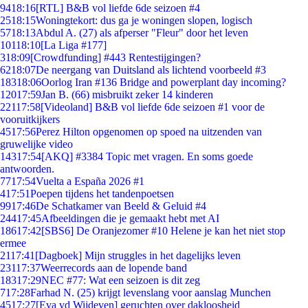
94
18:16
[RTL] B&B vol liefde 6de seizoen #4
25
18:15
Woningtekort: dus ga je woningen slopen, logisch
57
18:13
Abdul A. (27) als afperser "Fleur" door het leven
101
18:10
[La Liga #177]
3
18:09
[Crowdfunding] #443 Rentestijgingen?
62
18:07
De neergang van Duitsland als lichtend voorbeeld #3
183
18:06
Oorlog Iran #136 Bridge and powerplant day incoming?
120
17:59
Jan B. (66) misbruikt zeker 14 kinderen
221
17:58
[Videoland] B&B vol liefde 6de seizoen #1 voor de
vooruitkijkers
45
17:56
Perez Hilton opgenomen op spoed na uitzenden van
gruwelijke video
143
17:54
[AKQ] #3384 Topic met vragen. En soms goede
antwoorden.
77
17:54
Vuelta a España 2026 #1
4
17:51
Poepen tijdens het tandenpoetsen
99
17:46
De Schatkamer van Beeld & Geluid #4
244
17:45
Afbeeldingen die je gemaakt hebt met AI
186
17:42
[SBS6] De Oranjezomer #10 Helene je kan het niet stop
ermee
21
17:41
[Dagboek] Mijn struggles in het dagelijks leven
231
17:37
Weerrecords aan de lopende band
183
17:29
NEC #77: Wat een seizoen is dit zeg
7
17:28
Farhad N. (25) krijgt levenslang voor aanslag Munchen
45
17:27
[Eva vd Wijdeven] geruchten over dakloosheid