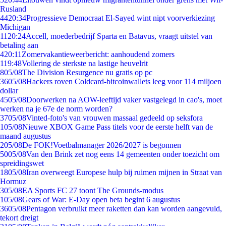
Rusland
44
20:34
Progressieve Democraat El-Sayed wint nipt voorverkiezing
Michigan
11
20:24
Accell, moederbedrijf Sparta en Batavus, vraagt uitstel van
betaling aan
4
20:11
Zomervakantieweerbericht: aanhoudend zomers
1
19:48
Vollering de sterkste na lastige heuvelrit
8
05/08
The Division Resurgence nu gratis op pc
36
05/08
Hackers roven Coldcard-bitcoinwallets leeg voor 114 miljoen
dollar
45
05/08
Doorwerken na AOW-leeftijd vaker vastgelegd in cao's, moet
werken na je 67e de norm worden?
37
05/08
Vinted-foto's van vrouwen massaal gedeeld op seksfora
1
05/08
Nieuwe XBOX Game Pass titels voor de eerste helft van de
maand augustus
2
05/08
De FOK!Voetbalmanager 2026/2027 is begonnen
50
05/08
Van den Brink zet nog eens 14 gemeenten onder toezicht om
spreidingswet
18
05/08
Iran overweegt Europese hulp bij ruimen mijnen in Straat van
Hormuz
3
05/08
EA Sports FC 27 toont The Grounds-modus
1
05/08
Gears of War: E-Day open beta begint 6 augustus
36
05/08
Pentagon verbruikt meer raketten dan kan worden aangevuld,
tekort dreigt