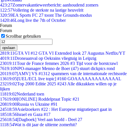
4
23:27
Zomervakantieweerbericht: aanhoudend zomers
1
22:57
Vollering de sterkste na lastige heuvelrit
3
20:59
EA Sports FC 27 toont The Grounds-modus
14
20:46
Long live the 7th of October
Forum
Forum
Scrollbar gebruiken
opslaan
28
19:11
GTA VI #12 GTA VI Extended look 27 Augustus Netflix/YT
40
19:11
Droneaanval op Oekrains vliegtuig in Leipzig
230
19:11
Tour de France femmes 2026 #3 Tijd voor de borstcrawl
76
19:10
NPO-manager Menno de Boer (47) stuurt dickpics rond
201
19:07
[AMV] VS #1312 spammers van de internationale rechtsorde
136
19:05
[UEL/ECL live topic] #160 GOAAAAAAAAAAAAAL
232
19:02
Top 2000 Editie 2025 #243 Alle dikzakken willen op je
lijken
118
19:02
Nederland toen
176
19:00
[ONLINE] Roddelpraat Topic #21
208
19:00
Russia vs Ukraine #91
245
18:59
Asielzoekers #22 : Het Europese migratiepact gaat in
185
18:56
Israel en Gaza #17
256
18:54
[Dagboek] Veel aan hoofd - Deel 27
11
18:54
Wat is dit jaar de ultieme zomerhit?