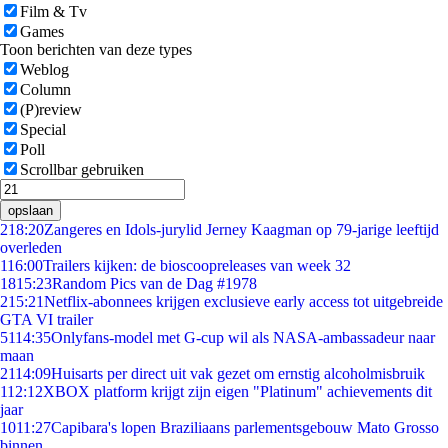
Film & Tv
Games
Toon berichten van deze types
Weblog
Column
(P)review
Special
Poll
Scrollbar gebruiken
opslaan
2
18:20
Zangeres en Idols-jurylid Jerney Kaagman op 79-jarige leeftijd
overleden
1
16:00
Trailers kijken: de bioscoopreleases van week 32
18
15:23
Random Pics van de Dag #1978
2
15:21
Netflix-abonnees krijgen exclusieve early access tot uitgebreide
GTA VI trailer
51
14:35
Onlyfans-model met G-cup wil als NASA-ambassadeur naar
maan
21
14:09
Huisarts per direct uit vak gezet om ernstig alcoholmisbruik
1
12:12
XBOX platform krijgt zijn eigen "Platinum" achievements dit
jaar
10
11:27
Capibara's lopen Braziliaans parlementsgebouw Mato Grosso
binnen