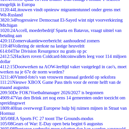
mogelijk in Europa
11
20:44
Litouwen vindt opnieuw migrantentunnel onder grens met
Wit-Rusland
38
20:34
Progressieve Democraat El-Sayed wint nipt voorverkiezing
Michigan
10
20:24
Accell, moederbedrijf Sparta en Batavus, vraagt uitstel van
betaling aan
4
20:11
Zomervakantieweerbericht: aanhoudend zomers
1
19:48
Vollering de sterkste na lastige heuvelrit
6
14:04
The Division Resurgence nu gratis op pc
24
12:52
Hackers roven Coldcard-bitcoinwallets leeg voor 114 miljoen
dollar
41
12:15
Doorwerken na AOW-leeftijd vaker vastgelegd in cao's, moet
werken na je 67e de norm worden?
32
11:40
Vinted-foto's van vrouwen massaal gedeeld op seksfora
1
11:21
Nieuwe XBOX Game Pass titels voor de eerste helft van de
maand augustus
2
09:50
De FOK!Voetbalmanager 2026/2027 is begonnen
49
09:47
Van den Brink zet nog eens 14 gemeenten onder toezicht om
spreidingswet
18
09:40
Iran overweegt Europese hulp bij ruimen mijnen in Straat van
Hormuz
3
05/08
EA Sports FC 27 toont The Grounds-modus
1
05/08
Gears of War: E-Day open beta begint 6 augustus
36
05/08
Pentagon verbruikt meer raketten dan kan worden aangevuld,