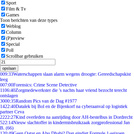
Sport
Film & Tv
Games
Toon berichten van deze types
Weblog
Column
(P)review
Special
Poll
Scrollbar gebruiken
opslaan
0
09:33
Waterschappen slaan alarm wegens droogte: Gereedschapskist
leeg
0
07:00
Forensics: Crime Scene Detective
11
06:40
Zorgmedewerkster die 's nachts haar vriend bezocht terecht
ontslagen
30
00:35
Random Pics van de Dag #1977
14
22:40
Datalek bij Bol en de Bijenkorf na cyberaanval op logistiek
partner Ceva
22
22:27
Kind overleden na aanrijding door AH-bestelbus in Dordrecht
5
22:14
Nieuw slachtoffer in kindermisbruikzaak zorgprofessional Jan
B. (66)
1
20:49
Geen Qatar en Abu Dhabi? Dan eindigt Formule 1-seizoen