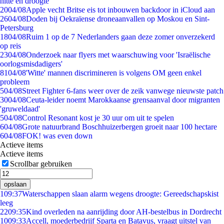
hitte en droogte
20
04/08
Apple vecht Britse eis tot inbouwen backdoor in iCloud aan
26
04/08
Doden bij Oekraïense droneaanvallen op Moskou en Sint-
Petersburg
18
04/08
Ruim 1 op de 7 Nederlanders gaan deze zomer onverzekerd
op reis
23
04/08
Onderzoek naar flyers met waarschuwing voor 'Israëlische
oorlogsmisdadigers'
81
04/08
'Witte' mannen discrimineren is volgens OM geen enkel
probleem
5
04/08
Street Fighter 6-fans weer over de zeik vanwege nieuwste patch
30
04/08
Ceuta-leider noemt Marokkaanse grensaanval door migranten
'gruweldaad'
5
04/08
Control Resonant kost je 30 uur om uit te spelen
6
04/08
Grote natuurbrand Boschhuizerbergen groeit naar 100 hectare
6
04/08
FOK! was even down
Actieve items
Actieve items
Scrollbar gebruiken
opslaan
1
09:37
Waterschappen slaan alarm wegens droogte: Gereedschapskist
leeg
22
09:35
Kind overleden na aanrijding door AH-bestelbus in Dordrecht
10
09:33
Accell, moederbedrijf Sparta en Batavus, vraagt uitstel van