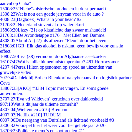
aanval op Cuba"
150
08:25
"Niche"-historische producten in de supermarkt
13
08:23
Wat is nou een goede jerrycan voor in de auto ?
40
08:23
[Dagboek] What's in your head? #2
217
08:22
Nederland stevent af op watertekort
158
08:20
Lizzy (21) op klaarlichte dag zwaar mishandeld
217
08:18
De Avondetappe #176 - Met Ellen ten Damme.
48
08:05
Abdul A. (27) als afperser "Fleur" door het leven
218
08:01
GR: Elk glas alcohol is riskant, geen bewijs voor gunstig
effect
108
07:50
Lisa (38) vermoord door Afghaanse asielzoeker
161
07:47
Wat is jullie binnenhuistemperatuur? #81 Horrorzomer
42
07:44
Perez Hilton opgenomen op spoed na uitzenden van
gruwelijke video
7
07:34
Datalek bij Bol en Bijenkorf na cyberaanval op logistiek partner
Ceva
138
07:33
[AKQ] #3384 Topic met vragen. En soms goede
antwoorden.
37
07:27
[Eva vd Wijdeven] geruchten over dakloosheid
9
07:10
Wat is dit jaar de ultieme zomerhit?
48
07:04
[Wielrennen #616] Brennan!
40
07:03
[Netflix #210] TUDUM
60
07:00
De neergang van Duitsland als lichtend voorbeeld #3
38
06:32
Voorspel hier het weer voor het gehele jaar 2026
187
06:23
Politieke meme's en spotprenten #11