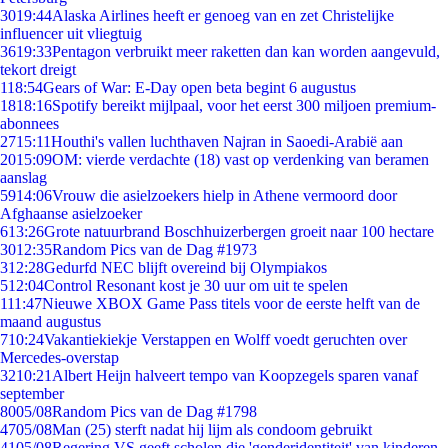
30
19:44
Alaska Airlines heeft er genoeg van en zet Christelijke
influencer uit vliegtuig
36
19:33
Pentagon verbruikt meer raketten dan kan worden aangevuld,
tekort dreigt
1
18:54
Gears of War: E-Day open beta begint 6 augustus
18
18:16
Spotify bereikt mijlpaal, voor het eerst 300 miljoen premium-
abonnees
27
15:11
Houthi's vallen luchthaven Najran in Saoedi-Arabië aan
20
15:09
OM: vierde verdachte (18) vast op verdenking van beramen
aanslag
59
14:06
Vrouw die asielzoekers hielp in Athene vermoord door
Afghaanse asielzoeker
6
13:26
Grote natuurbrand Boschhuizerbergen groeit naar 100 hectare
30
12:35
Random Pics van de Dag #1973
3
12:28
Gedurfd NEC blijft overeind bij Olympiakos
5
12:04
Control Resonant kost je 30 uur om uit te spelen
1
11:47
Nieuwe XBOX Game Pass titels voor de eerste helft van de
maand augustus
7
10:24
Vakantiekiekje Verstappen en Wolff voedt geruchten over
Mercedes-overstap
32
10:21
Albert Heijn halveert tempo van Koopzegels sparen vanaf
september
80
05/08
Random Pics van de Dag #1798
47
05/08
Man (25) sterft nadat hij lijm als condoom gebruikt
41
05/08
Regering VS geeft scholen die 'genderidentiteit' van kinderen