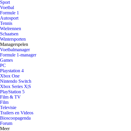
Sport
Voetbal
Formule 1
Autosport
Tennis
Wielrennen
Schaatsen
Wintersporten
Managerspelen
Voetbalmanager
Formule 1-manager
Games
PC
Playstation 4
Xbox One
Nintendo Switch
Xbox Series X|S
PlayStation 5
Film & TV
Film
Televisie
Trailers en Videos
Bioscoopagenda
Forum
Meer