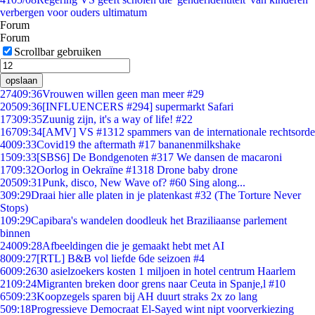
verbergen voor ouders ultimatum
Forum
Forum
Scrollbar gebruiken
opslaan
274
09:36
Vrouwen willen geen man meer #29
205
09:36
[INFLUENCERS #294] supermarkt Safari
173
09:35
Zuunig zijn, it's a way of life! #22
167
09:34
[AMV] VS #1312 spammers van de internationale rechtsorde
40
09:33
Covid19 the aftermath #17 bananenmilkshake
15
09:33
[SBS6] De Bondgenoten #317 We dansen de macaroni
17
09:32
Oorlog in Oekraïne #1318 Drone baby drone
205
09:31
Punk, disco, New Wave of? #60 Sing along...
3
09:29
Draai hier alle platen in je platenkast #32 (The Torture Never
Stops)
1
09:29
Capibara's wandelen doodleuk het Braziliaanse parlement
binnen
240
09:28
Afbeeldingen die je gemaakt hebt met AI
80
09:27
[RTL] B&B vol liefde 6de seizoen #4
60
09:26
30 asielzoekers kosten 1 miljoen in hotel centrum Haarlem
21
09:24
Migranten breken door grens naar Ceuta in Spanje,l #10
65
09:23
Koopzegels sparen bij AH duurt straks 2x zo lang
5
09:18
Progressieve Democraat El-Sayed wint nipt voorverkiezing