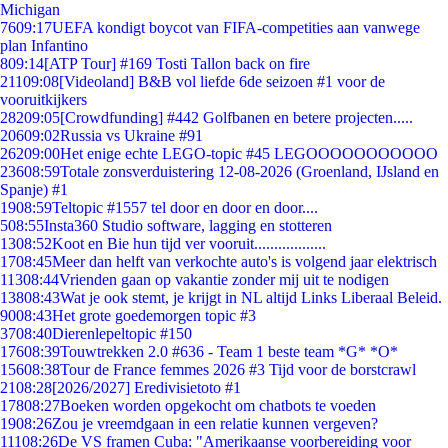
Michigan
76
09:17
UEFA kondigt boycot van FIFA-competities aan vanwege
plan Infantino
8
09:14
[ATP Tour] #169 Tosti Tallon back on fire
211
09:08
[Videoland] B&B vol liefde 6de seizoen #1 voor de
vooruitkijkers
282
09:05
[Crowdfunding] #442 Golfbanen en betere projecten.....
206
09:02
Russia vs Ukraine #91
262
09:00
Het enige echte LEGO-topic #45 LEGOOOOOOOOOOO
236
08:59
Totale zonsverduistering 12-08-2026 (Groenland, IJsland en
Spanje) #1
19
08:59
Teltopic #1557 tel door en door en door....
5
08:55
Insta360 Studio software, lagging en stotteren
13
08:52
Koot en Bie hun tijd ver vooruit..................
17
08:45
Meer dan helft van verkochte auto's is volgend jaar elektrisch
113
08:44
Vrienden gaan op vakantie zonder mij uit te nodigen
138
08:43
Wat je ook stemt, je krijgt in NL altijd Links Liberaal Beleid.
90
08:43
Het grote goedemorgen topic #3
37
08:40
Dierenlepeltopic #150
176
08:39
Touwtrekken 2.0 #636 - Team 1 beste team *G* *O*
156
08:38
Tour de France femmes 2026 #3 Tijd voor de borstcrawl
21
08:28
[2026/2027] Eredivisietoto #1
178
08:27
Boeken worden opgekocht om chatbots te voeden
19
08:26
Zou je vreemdgaan in een relatie kunnen vergeven?
111
08:26
De VS framen Cuba: "Amerikaanse voorbereiding voor