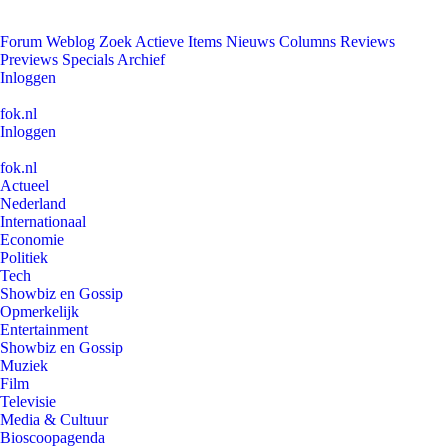
Forum
Weblog
Zoek
Actieve Items
Nieuws
Columns
Reviews
Previews
Specials
Archief
Inloggen
fok.nl
Inloggen
fok.nl
Actueel
Nederland
Internationaal
Economie
Politiek
Tech
Showbiz en Gossip
Opmerkelijk
Entertainment
Showbiz en Gossip
Muziek
Film
Televisie
Media & Cultuur
Bioscoopagenda