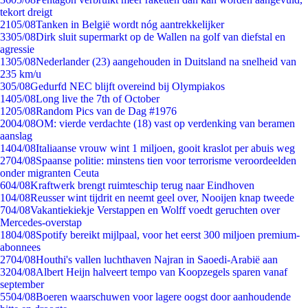
tekort dreigt
21
05/08
Tanken in België wordt nóg aantrekkelijker
33
05/08
Dirk sluit supermarkt op de Wallen na golf van diefstal en
agressie
13
05/08
Nederlander (23) aangehouden in Duitsland na snelheid van
235 km/u
3
05/08
Gedurfd NEC blijft overeind bij Olympiakos
14
05/08
Long live the 7th of October
12
05/08
Random Pics van de Dag #1976
20
04/08
OM: vierde verdachte (18) vast op verdenking van beramen
aanslag
14
04/08
Italiaanse vrouw wint 1 miljoen, gooit kraslot per abuis weg
27
04/08
Spaanse politie: minstens tien voor terrorisme veroordeelden
onder migranten Ceuta
6
04/08
Kraftwerk brengt ruimteschip terug naar Eindhoven
1
04/08
Reusser wint tijdrit en neemt geel over, Nooijen knap tweede
7
04/08
Vakantiekiekje Verstappen en Wolff voedt geruchten over
Mercedes-overstap
18
04/08
Spotify bereikt mijlpaal, voor het eerst 300 miljoen premium-
abonnees
27
04/08
Houthi's vallen luchthaven Najran in Saoedi-Arabië aan
32
04/08
Albert Heijn halveert tempo van Koopzegels sparen vanaf
september
55
04/08
Boeren waarschuwen voor lagere oogst door aanhoudende