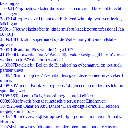
betaling aan
11
09:31
Zorgmedewerkster die 's nachts haar vriend bezocht terecht
ontslagen
38
09:14
Progressieve Democraat El-Sayed wint nipt voorverkiezing
Michigan
5
09:14
Nieuw slachtoffer in kindermisbruikzaak zorgprofessional Jan
B. (66)
33
09:14
Dirk sluit supermarkt op de Wallen na golf van diefstal en
agressie
30
09:10
Random Pics van de Dag #1977
41
09:09
Doorwerken na AOW-leeftijd vaker vastgelegd in cao's, moet
werken na je 67e de norm worden?
14
09:07
Datalek bij Bol en de Bijenkorf na cyberaanval op logistiek
partner Ceva
18
08:42
Ruim 1 op de 7 Nederlanders gaan deze zomer onverzekerd
op reis
49
08:39
Van den Brink zet nog eens 14 gemeenten onder toezicht om
spreidingswet
21
08:36
Tanken in België wordt nóg aantrekkelijker
6
08:06
Kraftwerk brengt ruimteschip terug naar Eindhoven
1
07:52
Geen Qatar en Abu Dhabi? Dan eindigt Formule 1-seizoen
mogelijk in Europa
18
07:49
Iran overweegt Europese hulp bij ruimen mijnen in Straat van
Hormuz
11
07:46
Litouwen vindt opnieuw migrantentunnel onder grens met