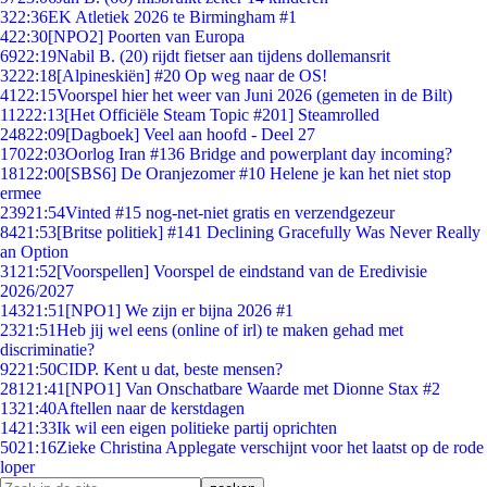
3
22:36
EK Atletiek 2026 te Birmingham #1
4
22:30
[NPO2] Poorten van Europa
69
22:19
Nabil B. (20) rijdt fietser aan tijdens dollemansrit
32
22:18
[Alpineskiën] #20 Op weg naar de OS!
41
22:15
Voorspel hier het weer van Juni 2026 (gemeten in de Bilt)
112
22:13
[Het Officiële Steam Topic #201] Steamrolled
248
22:09
[Dagboek] Veel aan hoofd - Deel 27
170
22:03
Oorlog Iran #136 Bridge and powerplant day incoming?
181
22:00
[SBS6] De Oranjezomer #10 Helene je kan het niet stop
ermee
239
21:54
Vinted #15 nog-net-niet gratis en verzendgezeur
84
21:53
[Britse politiek] #141 Declining Gracefully Was Never Really
an Option
31
21:52
[Voorspellen] Voorspel de eindstand van de Eredivisie
2026/2027
143
21:51
[NPO1] We zijn er bijna 2026 #1
23
21:51
Heb jij wel eens (online of irl) te maken gehad met
discriminatie?
92
21:50
CIDP. Kent u dat, beste mensen?
281
21:41
[NPO1] Van Onschatbare Waarde met Dionne Stax #2
13
21:40
Aftellen naar de kerstdagen
14
21:33
Ik wil een eigen politieke partij oprichten
50
21:16
Zieke Christina Applegate verschijnt voor het laatst op de rode
loper