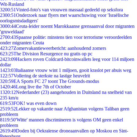
Wit-Rusland
32
00:51
Vinted-foto's van vrouwen massaal gedeeld op seksfora
23
00:51
Onderzoek naar flyers met waarschuwing voor 'Israëlische
oorlogsmisdadigers'
30
00:44
Ceuta-leider noemt Marokkaanse grensaanval door migranten
'gruweldaad'
27
00:43
Spaanse politie: minstens tien voor terrorisme veroordeelden
onder migranten Ceuta
4
23:27
Zomervakantieweerbericht: aanhoudend zomers
6
23:25
The Division Resurgence nu gratis op pc
24
23:09
Hackers roven Coldcard-bitcoinwallets leeg voor 114 miljoen
dollar
14
23:03
Italiaanse vrouw wint 1 miljoen, gooit kraslot per abuis weg
1
22:57
Vollering de sterkste na lastige heuvelrit
3
20:59
EA Sports FC 27 toont The Grounds-modus
14
20:46
Long live the 7th of October
13
20:12
Nederlander (23) aangehouden in Duitsland na snelheid van
235 km/u
6
19:53
FOK! was even down
25
19:52
Lekker op vakantie naar Afghanistan volgens Taliban geen
probleem
81
19:50
'Witte' mannen discrimineren is volgens OM geen enkel
probleem
26
19:49
Doden bij Oekraïense droneaanvallen op Moskou en Sint-
Petersburg