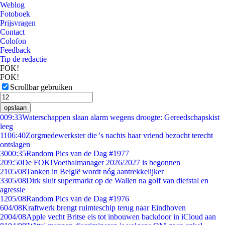
Weblog
Fotoboek
Prijsvragen
Contact
Colofon
Feedback
Tip de redactie
FOK!
FOK!
Scrollbar gebruiken
opslaan
0
09:33
Waterschappen slaan alarm wegens droogte: Gereedschapskist
leeg
11
06:40
Zorgmedewerkster die 's nachts haar vriend bezocht terecht
ontslagen
30
00:35
Random Pics van de Dag #1977
2
09:50
De FOK!Voetbalmanager 2026/2027 is begonnen
21
05/08
Tanken in België wordt nóg aantrekkelijker
33
05/08
Dirk sluit supermarkt op de Wallen na golf van diefstal en
agressie
12
05/08
Random Pics van de Dag #1976
6
04/08
Kraftwerk brengt ruimteschip terug naar Eindhoven
20
04/08
Apple vecht Britse eis tot inbouwen backdoor in iCloud aan