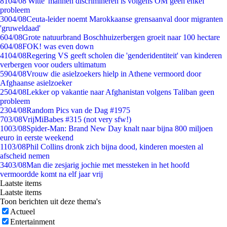
81
04/08
'Witte' mannen discrimineren is volgens OM geen enkel
probleem
30
04/08
Ceuta-leider noemt Marokkaanse grensaanval door migranten
'gruweldaad'
6
04/08
Grote natuurbrand Boschhuizerbergen groeit naar 100 hectare
6
04/08
FOK! was even down
41
04/08
Regering VS geeft scholen die 'genderidentiteit' van kinderen
verbergen voor ouders ultimatum
59
04/08
Vrouw die asielzoekers hielp in Athene vermoord door
Afghaanse asielzoeker
25
04/08
Lekker op vakantie naar Afghanistan volgens Taliban geen
probleem
23
04/08
Random Pics van de Dag #1975
7
03/08
VrijMiBabes #315 (not very sfw!)
10
03/08
Spider-Man: Brand New Day knalt naar bijna 800 miljoen
euro in eerste weekend
11
03/08
Phil Collins dronk zich bijna dood, kinderen moesten al
afscheid nemen
34
03/08
Man die zesjarig jochie met messteken in het hoofd
vermoordde komt na elf jaar vrij
Laatste items
Laatste items
Toon berichten uit deze thema's
Actueel
Entertainment