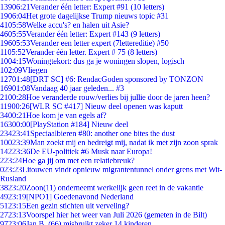
139
06:21
Verander één letter: Expert #91 (10 letters)
19
06:04
Het grote dagelijkse Trump nieuws topic #31
41
05:58
Welke accu's? en halen uit Asie?
46
05:55
Verander één letter: Expert #143 (9 letters)
196
05:53
Verander een letter expert (7lettereditie) #50
11
05:52
Verander één letter. Expert # 75 (8 letters)
10
04:15
Woningtekort: dus ga je woningen slopen, logisch
1
02:09
Vliegen
127
01:48
[DRT SC] #6: RendacGoden sponsored by TONZON
169
01:08
Vandaag 40 jaar geleden... #3
21
00:28
Hoe veranderde rouw/verlies bij jullie door de jaren heen?
119
00:26
[WLR SC #417] Nieuw deel openen was kaputt
34
00:21
Hoe kom je van egels af?
163
00:00
[PlayStation #184] Nieuw deel
234
23:41
Speciaalbieren #80: another one bites the dust
100
23:39
Man zoekt mij en bedreigt mij, nadat ik met zijn zoon sprak
142
23:36
De EU-politiek #6 Musk naar Europa!
2
23:24
Hoe ga jij om met een relatiebreuk?
0
23:23
Litouwen vindt opnieuw migrantentunnel onder grens met Wit-
Rusland
38
23:20
Zoon(11) onderneemt werkelijk geen reet in de vakantie
49
23:19
[NPO1] Goedenavond Nederland
51
23:15
Een gezin stichten uit verveling?
27
23:13
Voorspel hier het weer van Juli 2026 (gemeten in de Bilt)
97
23:06
Jan B. (66) misbruikt zeker 14 kinderen