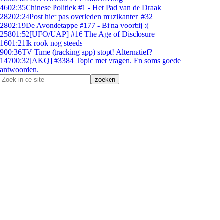
46
02:35
Chinese Politiek #1 - Het Pad van de Draak
282
02:24
Post hier pas overleden muzikanten #32
28
02:19
De Avondetappe #177 - Bijna voorbij :(
258
01:52
[UFO/UAP] #16 The Age of Disclosure
16
01:21
Ik rook nog steeds
9
00:36
TV Time (tracking app) stopt! Alternatief?
147
00:32
[AKQ] #3384 Topic met vragen. En soms goede
antwoorden.