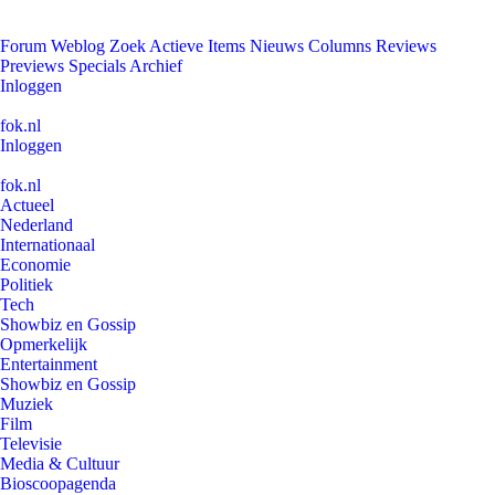
Forum
Weblog
Zoek
Actieve Items
Nieuws
Columns
Reviews
Previews
Specials
Archief
Inloggen
fok.nl
Inloggen
fok.nl
Actueel
Nederland
Internationaal
Economie
Politiek
Tech
Showbiz en Gossip
Opmerkelijk
Entertainment
Showbiz en Gossip
Muziek
Film
Televisie
Media & Cultuur
Bioscoopagenda