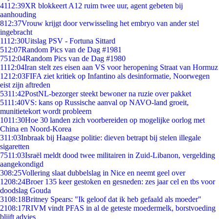
41
12:39
XR blokkeert A12 ruim twee uur, agent gebeten bij
aanhouding
8
12:37
Vrouw krijgt door verwisseling het embryo van ander stel
ingebracht
11
12:30
Uitslag PSV - Fortuna Sittard
5
12:07
Random Pics van de Dag #1981
75
12:04
Random Pics van de Dag #1980
11
12:04
Iran stelt zes eisen aan VS voor heropening Straat van Hormuz
12
12:03
FIFA ziet kritiek op Infantino als desinformatie, Noorwegen
eist zijn aftreden
53
11:42
PostNL-bezorger steekt bewoner na ruzie over pakket
51
11:40
VS: kans op Russische aanval op NAVO-land groeit,
munitietekort wordt probleem
10
11:30
Hoe 30 landen zich voorbereiden op mogelijke oorlog met
China en Noord-Korea
3
11:03
Inbraak bij Haagse politie: dieven betrapt bij stelen illegale
sigaretten
75
11:03
Israël meldt dood twee militairen in Zuid-Libanon, vergelding
aangekondigd
3
08:25
Vollering slaat dubbelslag in Nice en neemt geel over
12
08:24
Broer 135 keer gestoken en gesneden: zes jaar cel en tbs voor
doodslag Gouda
31
08:18
Britney Spears: "Ik geloof dat ik heb gefaald als moeder"
21
08:17
RIVM vindt PFAS in al de geteste moedermelk, borstvoeding
blijft advies