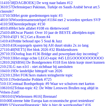
114
10:58
[DAGBOEK] De weg naar balans #12
36
10:57
Defensiepact Pakistan, Turkije en Saudi-Arabië bevat art.5
clausule?
137
10:50
Het grote goedemorgen topic #3
48
10:50
Woordensamenstelspel #1184 met 2 woorden spreken SVP
41
10:50
Dierenlepeltopic #150
40
10:49
Het hele alfabet #108 en 4letterwoord
254
10:48
Oscar Piastri: Over 10 jaar de BESTE allertijden-topic
278
10:45
[F1 SC] Get a Room #4
14
10:41
Petitie behoud npo 5 Soul & Jazz
126
10:41
Koopzegels sparen bij AH duurt straks 2x zo lang
271
10:40
[NET5] Het blok 2026 #32 Blokkendozen
297
10:35
Oorlog Iran #136 Bridge and powerplant day incoming?
279
10:33
Het enige echte LEGO-topic #45 LEGOOOOOOOOOOO
128
10:26
[SBS6] De Bondgenoten #318 Een klein kusje moet kunnen
2
10:23
LG nas n1t1 - niet zichtbaar bij aansluiten
104
10:19
De landelijke hittegolf van 2026
232
10:12
Het FOK!kers maken teringherrie topic
92
10:11
Nederlandse Politiek #725
5
10:11
Centraal Bordspeltopic #9 Waar we schuiven met karton
106
10:02
Telstar-topic #2: De Witte Leeuwen Brullen nog altijd in
Velsen-Zuid!
190
10:01
[Wielrennen #616] Brennan!
0
10:00
Extreme hitte Europa kan economische groei tenietdoen'
89
09:32
Voorspellingstopic: Wie is hier de weerkundige? #16