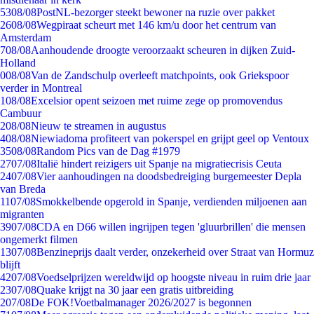
53
08/08
PostNL-bezorger steekt bewoner na ruzie over pakket
26
08/08
Wegpiraat scheurt met 146 km/u door het centrum van
Amsterdam
7
08/08
Aanhoudende droogte veroorzaakt scheuren in dijken Zuid-
Holland
0
08/08
Van de Zandschulp overleeft matchpoints, ook Griekspoor
verder in Montreal
1
08/08
Excelsior opent seizoen met ruime zege op promovendus
Cambuur
2
08/08
Nieuw te streamen in augustus
4
08/08
Niewiadoma profiteert van pokerspel en grijpt geel op Ventoux
35
08/08
Random Pics van de Dag #1979
27
07/08
Italië hindert reizigers uit Spanje na migratiecrisis Ceuta
24
07/08
Vier aanhoudingen na doodsbedreiging burgemeester Depla
van Breda
11
07/08
Smokkelbende opgerold in Spanje, verdienden miljoenen aan
migranten
39
07/08
CDA en D66 willen ingrijpen tegen 'gluurbrillen' die mensen
ongemerkt filmen
13
07/08
Benzineprijs daalt verder, onzekerheid over Straat van Hormuz
blijft
42
07/08
Voedselprijzen wereldwijd op hoogste niveau in ruim drie jaar
23
07/08
Quake krijgt na 30 jaar een gratis uitbreiding
2
07/08
De FOK!Voetbalmanager 2026/2027 is begonnen