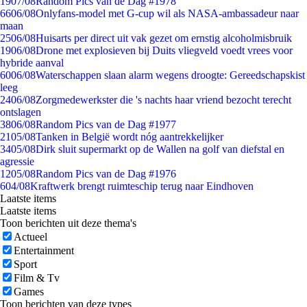
19
07/08
Random Pics van de Dag #1978
66
06/08
Onlyfans-model met G-cup wil als NASA-ambassadeur naar
maan
25
06/08
Huisarts per direct uit vak gezet om ernstig alcoholmisbruik
19
06/08
Drone met explosieven bij Duits vliegveld voedt vrees voor
hybride aanval
60
06/08
Waterschappen slaan alarm wegens droogte: Gereedschapskist
leeg
24
06/08
Zorgmedewerkster die 's nachts haar vriend bezocht terecht
ontslagen
38
06/08
Random Pics van de Dag #1977
21
05/08
Tanken in België wordt nóg aantrekkelijker
34
05/08
Dirk sluit supermarkt op de Wallen na golf van diefstal en
agressie
12
05/08
Random Pics van de Dag #1976
6
04/08
Kraftwerk brengt ruimteschip terug naar Eindhoven
Laatste items
Laatste items
Toon berichten uit deze thema's
Actueel
Entertainment
Sport
Film & Tv
Games
Toon berichten van deze types