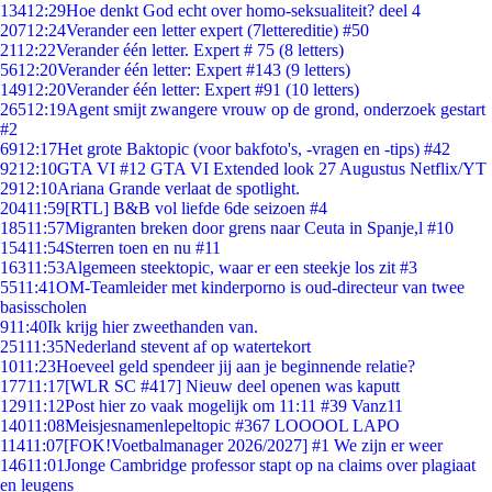
134
12:29
Hoe denkt God echt over homo-seksualiteit? deel 4
207
12:24
Verander een letter expert (7lettereditie) #50
21
12:22
Verander één letter. Expert # 75 (8 letters)
56
12:20
Verander één letter: Expert #143 (9 letters)
149
12:20
Verander één letter: Expert #91 (10 letters)
265
12:19
Agent smijt zwangere vrouw op de grond, onderzoek gestart
#2
69
12:17
Het grote Baktopic (voor bakfoto's, -vragen en -tips) #42
92
12:10
GTA VI #12 GTA VI Extended look 27 Augustus Netflix/YT
29
12:10
Ariana Grande verlaat de spotlight.
204
11:59
[RTL] B&B vol liefde 6de seizoen #4
185
11:57
Migranten breken door grens naar Ceuta in Spanje,l #10
154
11:54
Sterren toen en nu #11
163
11:53
Algemeen steektopic, waar er een steekje los zit #3
55
11:41
OM-Teamleider met kinderporno is oud-directeur van twee
basisscholen
9
11:40
Ik krijg hier zweethanden van.
251
11:35
Nederland stevent af op watertekort
10
11:23
Hoeveel geld spendeer jij aan je beginnende relatie?
177
11:17
[WLR SC #417] Nieuw deel openen was kaputt
129
11:12
Post hier zo vaak mogelijk om 11:11 #39 Vanz11
140
11:08
Meisjesnamenlepeltopic #367 LOOOOL LAPO
114
11:07
[FOK!Voetbalmanager 2026/2027] #1 We zijn er weer
146
11:01
Jonge Cambridge professor stapt op na claims over plagiaat
en leugens