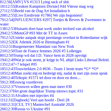
8
12:56
[AMV] VS #1313 Lying sack of shit.
181
12:55
[Keuken Kampioen Divisie] #44 Vitesse mag weg
271
12:55
Beeld van de Dag Art Installation b
208
12:55
[Live Eredivisie #1786] We zijn begonnen!
79
12:54
[INFLUENCERS #297] Toetjes & Bevers & Zwemmen in
water
138
12:53
Huisarts doet haar werk onder invloed van alcohol
294
12:53
MotoGP #93 Met de TT in Assen
79
12:52
Unieke aanpak stopt jarenlange overlast in Rotterdamse wijk
10
12:52
EK Atletiek 2026 te Birmingham #1
15
12:51
Burgemeester Mamdani van New York
210
12:50
Tour de France femmes 2026 #5 Lollergps
80
12:50
Trump wil dat J.D. Vance hem in 2028 opvolgt
194
12:49
Wat je ook stemt, je krijgt in NL altijd Links Liberaal Beleid.
135
12:47
+7 telspel #95
185
12:43
Touwtrekken 2.0 #636 - Team 1 beste team *G* *O*
105
12:40
Man zoekt mij en bedreigt mij, nadat ik met zijn zoon sprak
209
12:40
Teltopic #1571 tel door en door en door....
59
12:39
Eeuwig voortleven
122
12:37
Vrouwen willen geen man meer #30
72
12:37
Het grote dagelijkse Trump nieuws topic #31
126
12:31
Afvallen met injecties #4
11
12:31
[Dagboek] Veel aan hoofd - Deel 28
160
12:31
[CUL TV] Masterchef Australië 2026
266
12:30
Russia vs Ukraine #91