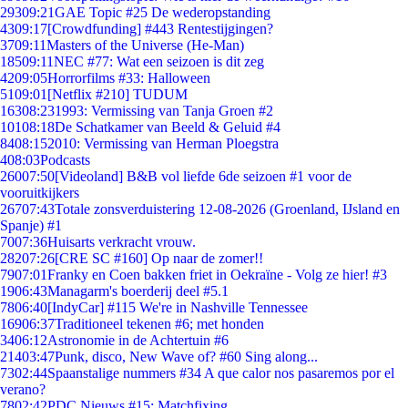
293
09:21
GAE Topic #25 De wederopstanding
43
09:17
[Crowdfunding] #443 Rentestijgingen?
37
09:11
Masters of the Universe (He-Man)
185
09:11
NEC #77: Wat een seizoen is dit zeg
42
09:05
Horrorfilms #33: Halloween
51
09:01
[Netflix #210] TUDUM
163
08:23
1993: Vermissing van Tanja Groen #2
101
08:18
De Schatkamer van Beeld & Geluid #4
84
08:15
2010: Vermissing van Herman Ploegstra
4
08:03
Podcasts
260
07:50
[Videoland] B&B vol liefde 6de seizoen #1 voor de
vooruitkijkers
267
07:43
Totale zonsverduistering 12-08-2026 (Groenland, IJsland en
Spanje) #1
70
07:36
Huisarts verkracht vrouw.
282
07:26
[CRE SC #160] Op naar de zomer!!
79
07:01
Franky en Coen bakken friet in Oekraïne - Volg ze hier! #3
19
06:43
Managarm's boerderij deel #5.1
78
06:40
[IndyCar] #115 We're in Nashville Tennessee
169
06:37
Traditioneel tekenen #6; met honden
34
06:12
Astronomie in de Achtertuin #6
214
03:47
Punk, disco, New Wave of? #60 Sing along...
73
02:44
Spaanstalige nummers #34 A que calor nos pasaremos por el
verano?
78
02:42
PDC Nieuws #15: Matchfixing