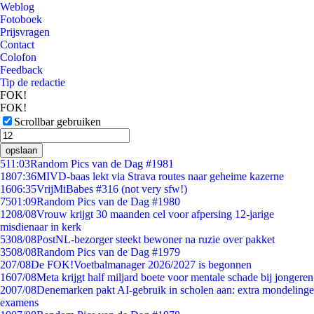
Weblog
Fotoboek
Prijsvragen
Contact
Colofon
Feedback
Tip de redactie
FOK!
FOK!
Scrollbar gebruiken
opslaan
5
11:03
Random Pics van de Dag #1981
18
07:36
MIVD-baas lekt via Strava routes naar geheime kazerne
16
06:35
VrijMiBabes #316 (not very sfw!)
75
01:09
Random Pics van de Dag #1980
12
08/08
Vrouw krijgt 30 maanden cel voor afpersing 12-jarige
misdienaar in kerk
53
08/08
PostNL-bezorger steekt bewoner na ruzie over pakket
35
08/08
Random Pics van de Dag #1979
2
07/08
De FOK!Voetbalmanager 2026/2027 is begonnen
16
07/08
Meta krijgt half miljard boete voor mentale schade bij jongeren
20
07/08
Denemarken pakt AI-gebruik in scholen aan: extra mondelinge
examens