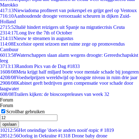
Marokko
4
17:13
Niewiadoma profiteert van pokerspel en grijpt geel op Ventoux
7
16:10
Aanhoudende droogte veroorzaakt scheuren in dijken Zuid-
Holland
27
15:52
Italië hindert reizigers uit Spanje na migratiecrisis Ceuta
23
14:17
Long live the 7th of October
2
14:11
Nieuw te streamen in augustus
1
14:08
Excelsior opent seizoen met ruime zege op promovendus
Cambuur
60
13:58
Waterschappen slaan alarm wegens droogte: Gereedschapskist
leeg
37
13:13
Random Pics van de Dag #1833
16
08/08
Meta krijgt half miljard boete voor mentale schade bij jongeren
42
08/08
Voedselprijzen wereldwijd op hoogste niveau in ruim drie jaar
29
08/08
Kabinet geeft bedrijven geen compensatie voor schade door
laagwater
6
08/08
Trailers kijken: de bioscoopreleases van week 32
Forum
Forum
Scrollbar gebruiken
opslaan
102
12:56
Het oneindige 'doet-ie anders nooit'-topic # 1819
285
12:56
Oorlog in Oekraïne #1318 Drone baby drone