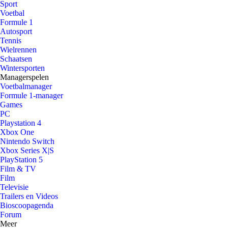
Sport
Voetbal
Formule 1
Autosport
Tennis
Wielrennen
Schaatsen
Wintersporten
Managerspelen
Voetbalmanager
Formule 1-manager
Games
PC
Playstation 4
Xbox One
Nintendo Switch
Xbox Series X|S
PlayStation 5
Film & TV
Film
Televisie
Trailers en Videos
Bioscoopagenda
Forum
Meer