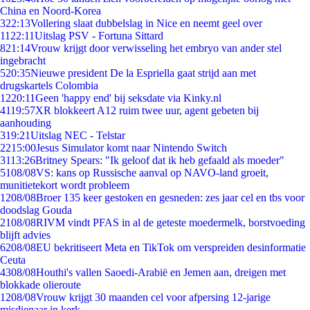
China en Noord-Korea
3
22:13
Vollering slaat dubbelslag in Nice en neemt geel over
11
22:11
Uitslag PSV - Fortuna Sittard
8
21:14
Vrouw krijgt door verwisseling het embryo van ander stel
ingebracht
5
20:35
Nieuwe president De la Espriella gaat strijd aan met
drugskartels Colombia
12
20:11
Geen 'happy end' bij seksdate via Kinky.nl
41
19:57
XR blokkeert A12 ruim twee uur, agent gebeten bij
aanhouding
3
19:21
Uitslag NEC - Telstar
22
15:00
Jesus Simulator komt naar Nintendo Switch
31
13:26
Britney Spears: "Ik geloof dat ik heb gefaald als moeder"
51
08/08
VS: kans op Russische aanval op NAVO-land groeit,
munitietekort wordt probleem
12
08/08
Broer 135 keer gestoken en gesneden: zes jaar cel en tbs voor
doodslag Gouda
21
08/08
RIVM vindt PFAS in al de geteste moedermelk, borstvoeding
blijft advies
62
08/08
EU bekritiseert Meta en TikTok om verspreiden desinformatie
Ceuta
43
08/08
Houthi's vallen Saoedi-Arabië en Jemen aan, dreigen met
blokkade olieroute
12
08/08
Vrouw krijgt 30 maanden cel voor afpersing 12-jarige
misdienaar in kerk