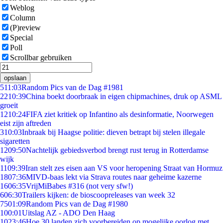
Weblog
Column
(P)review
Special
Poll
Scrollbar gebruiken
opslaan
5
11:03
Random Pics van de Dag #1981
22
10:39
China boekt doorbraak in eigen chipmachines, druk op ASML
groeit
12
10:24
FIFA ziet kritiek op Infantino als desinformatie, Noorwegen
eist zijn aftreden
3
10:03
Inbraak bij Haagse politie: dieven betrapt bij stelen illegale
sigaretten
12
09:50
Nachtelijk gebiedsverbod brengt rust terug in Rotterdamse
wijk
11
09:39
Iran stelt zes eisen aan VS voor heropening Straat van Hormuz
18
07:36
MIVD-baas lekt via Strava routes naar geheime kazerne
16
06:35
VrijMiBabes #316 (not very sfw!)
6
06:30
Trailers kijken: de bioscoopreleases van week 32
75
01:09
Random Pics van de Dag #1980
1
00:01
Uitslag AZ - ADO Den Haag
10
23:46
Hoe 30 landen zich voorbereiden op mogelijke oorlog met