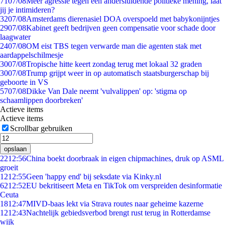
71
07/08
Meer agressie tegen een andersluidende politieke mening, laat
jij je intimideren?
32
07/08
Amsterdams dierenasiel DOA overspoeld met babykonijntjes
29
07/08
Kabinet geeft bedrijven geen compensatie voor schade door
laagwater
24
07/08
OM eist TBS tegen verwarde man die agenten stak met
aardappelschilmesje
30
07/08
Tropische hitte keert zondag terug met lokaal 32 graden
30
07/08
Trump grijpt weer in op automatisch staatsburgerschap bij
geboorte in VS
57
07/08
Dikke Van Dale neemt 'vulvalippen' op: 'stigma op
schaamlippen doorbreken'
Actieve items
Actieve items
Scrollbar gebruiken
opslaan
22
12:56
China boekt doorbraak in eigen chipmachines, druk op ASML
groeit
12
12:55
Geen 'happy end' bij seksdate via Kinky.nl
62
12:52
EU bekritiseert Meta en TikTok om verspreiden desinformatie
Ceuta
18
12:47
MIVD-baas lekt via Strava routes naar geheime kazerne
12
12:43
Nachtelijk gebiedsverbod brengt rust terug in Rotterdamse
wijk