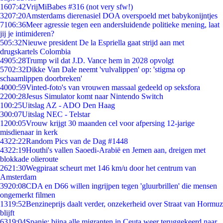
16
07:42
VrijMiBabes #316 (not very sfw!)
32
07:20
Amsterdams dierenasiel DOA overspoeld met babykonijntjes
71
06:36
Meer agressie tegen een andersluidende politieke mening, laat
jij je intimideren?
5
05:32
Nieuwe president De la Espriella gaat strijd aan met
drugskartels Colombia
49
05:28
Trump wil dat J.D. Vance hem in 2028 opvolgt
57
02:32
Dikke Van Dale neemt 'vulvalippen' op: 'stigma op
schaamlippen doorbreken'
40
00:59
Vinted-foto's van vrouwen massaal gedeeld op seksfora
22
00:28
Jesus Simulator komt naar Nintendo Switch
1
00:25
Uitslag AZ - ADO Den Haag
3
00:07
Uitslag NEC - Telstar
12
00:05
Vrouw krijgt 30 maanden cel voor afpersing 12-jarige
misdienaar in kerk
43
22:22
Random Pics van de Dag #1448
43
22:19
Houthi's vallen Saoedi-Arabië en Jemen aan, dreigen met
blokkade olieroute
26
21:30
Wegpiraat scheurt met 146 km/u door het centrum van
Amsterdam
39
20:08
CDA en D66 willen ingrijpen tegen 'gluurbrillen' die mensen
ongemerkt filmen
13
19:52
Benzineprijs daalt verder, onzekerheid over Straat van Hormuz
blijft
63
19:04
Spanje: bijna alle migranten in Ceuta weer teruggekeerd naar