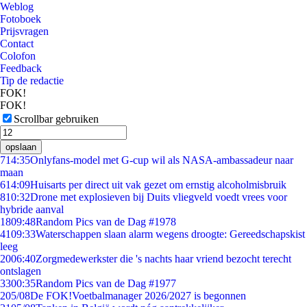
Weblog
Fotoboek
Prijsvragen
Contact
Colofon
Feedback
Tip de redactie
FOK!
FOK!
Scrollbar gebruiken
opslaan
7
14:35
Onlyfans-model met G-cup wil als NASA-ambassadeur naar
maan
6
14:09
Huisarts per direct uit vak gezet om ernstig alcoholmisbruik
8
10:32
Drone met explosieven bij Duits vliegveld voedt vrees voor
hybride aanval
18
09:48
Random Pics van de Dag #1978
41
09:33
Waterschappen slaan alarm wegens droogte: Gereedschapskist
leeg
20
06:40
Zorgmedewerkster die 's nachts haar vriend bezocht terecht
ontslagen
33
00:35
Random Pics van de Dag #1977
2
05/08
De FOK!Voetbalmanager 2026/2027 is begonnen