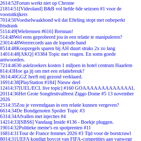
26
14:52
Forum werkt niet op Chrome
218
14:51
[Videoland] B&B vol liefde 6de seizoen #1 voor de
vooruitkijkers
70
14:50
Voedselwaakhond wil dat Efteling stopt met onbeperkt
frisdrank
51
14:49
[Wielrennen #616] Brennan!
5
14:48
Wel eens geprobeerd jou in een relatie te manipuleren?
230
14:48
Weerrecords aan de lopende band
85
14:48
Koopzegels sparen bij AH duurt straks 2x zo lang
140
14:48
[AKQ] #3384 Topic met vragen. En soms goede
antwoorden.
72
14:46
30 asielzoekers kosten 1 miljoen in hotel centrum Haarlem
8
14:43
Hoe ga jij om met een relatiebreuk?
36
14:40
GGZ heeft mij gezond verklaard.
169
14:38
[PlayStation #184] Nieuw deel
124
14:37
[UEL/ECL live topic] #160 GOAAAAAAAAAAAAAL
201
14:36
Het Grote Songfestivalfeest Ziggo Dome #5 13 november
2026
25
14:35
Zou je vreemdgaan in een relatie kunnen vergeven?
66
14:34
De Bondgenoten Spoiler Topic #3
63
14:34
Afvallen met injecties #4
142
14:33
[SBS6] Vandaag Inside #136 - Boekje pluggen.
190
14:32
Politieke meme's en spotprenten #11
168
14:31
Tour de France femmes 2026 #3 Tijd voor de borstcrawl
80
14:31
UEFA kondigt boycot van FIFA-competities aan vanwege