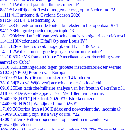
10
11:51
Wat is dit jaar de ultieme zomerhit?
88
11:51
Zelfrijdende Tesla's mogen de weg op in Nederland #2
111
11:41
Hurricane & Cyclone Season 2026
9
11:34
[RTL4] Bestemming X
59
11:33
Tenenkrommende fouten bij teksten in het openbaar #74
94
11:33
Het grote goedemorgen topic #3
18
11:29
Meer dan helft van verkochte auto's is volgend jaar elektrisch
114
11:18
[Nederlands Elftal] Op naar Louis IV?
33
11:12
Post hier zo vaak mogelijk om 11:11 #39 Vanz11
14
11:02
Wat is nou een goede jerrycan voor in de auto ?
112
10:59
De VS framen Cuba: "Amerikaanse voorbereiding voor
aanval op Cuba"
18
10:55
Klacht ingediend tegen grootste insectenfabriek ter wereld
5
10:53
[NPO2] Poorten van Europa
105
10:37
Jan B. (66) misbruikt zeker 14 kinderen
38
10:34
[Eva vd Wijdeven] geruchten over dakloosheid
69
10:25
Een tactische/militaire analyse van het front in Oekraïne #31
218
10:14
De Avondetappe #176 - Met Ellen ten Damme.
264
09:58
[NET5] Het blok 2026 #32 Blokkendozen
144
09:58
[NPO1] We zijn er bijna 2026 #1
171
09:56
Oorlog Iran #136 Bridge and powerplant day incoming?
179
09:50
Zuunig zijn, it's a way of life! #22
43
09:45
Perez Hilton opgenomen op spoed na uitzenden van
gruwelijke video
4
09:40
Draai hier alle platen in je platenkast #32 (The Torture Never