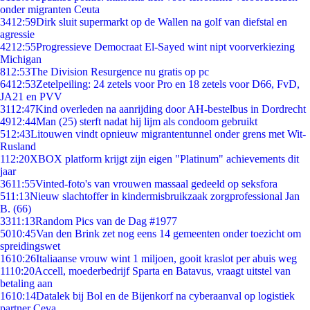
onder migranten Ceuta
34
12:59
Dirk sluit supermarkt op de Wallen na golf van diefstal en
agressie
42
12:55
Progressieve Democraat El-Sayed wint nipt voorverkiezing
Michigan
8
12:53
The Division Resurgence nu gratis op pc
64
12:53
Zetelpeiling: 24 zetels voor Pro en 18 zetels voor D66, FvD,
JA21 en PVV
31
12:47
Kind overleden na aanrijding door AH-bestelbus in Dordrecht
49
12:44
Man (25) sterft nadat hij lijm als condoom gebruikt
5
12:43
Litouwen vindt opnieuw migrantentunnel onder grens met Wit-
Rusland
1
12:20
XBOX platform krijgt zijn eigen "Platinum" achievements dit
jaar
36
11:55
Vinted-foto's van vrouwen massaal gedeeld op seksfora
5
11:13
Nieuw slachtoffer in kindermisbruikzaak zorgprofessional Jan
B. (66)
33
11:13
Random Pics van de Dag #1977
50
10:45
Van den Brink zet nog eens 14 gemeenten onder toezicht om
spreidingswet
16
10:26
Italiaanse vrouw wint 1 miljoen, gooit kraslot per abuis weg
11
10:20
Accell, moederbedrijf Sparta en Batavus, vraagt uitstel van
betaling aan
16
10:14
Datalek bij Bol en de Bijenkorf na cyberaanval op logistiek
partner Ceva