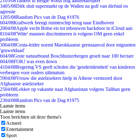
21
05/08
Tanken in België wordt nóg aantrekkelijker
34
05/08
Dirk sluit supermarkt op de Wallen na golf van diefstal en
agressie
12
05/08
Random Pics van de Dag #1976
6
04/08
Kraftwerk brengt ruimteschip terug naar Eindhoven
20
04/08
Apple vecht Britse eis tot inbouwen backdoor in iCloud aan
81
04/08
'Witte' mannen discrimineren is volgens OM geen enkel
probleem
30
04/08
Ceuta-leider noemt Marokkaanse grensaanval door migranten
'gruweldaad'
6
04/08
Grote natuurbrand Boschhuizerbergen groeit naar 100 hectare
6
04/08
FOK! was even down
41
04/08
Regering VS geeft scholen die 'genderidentiteit' van kinderen
verbergen voor ouders ultimatum
59
04/08
Vrouw die asielzoekers hielp in Athene vermoord door
Afghaanse asielzoeker
25
04/08
Lekker op vakantie naar Afghanistan volgens Taliban geen
probleem
23
04/08
Random Pics van de Dag #1975
Laatste items
Laatste items
Toon berichten uit deze thema's
Actueel
Entertainment
Sport