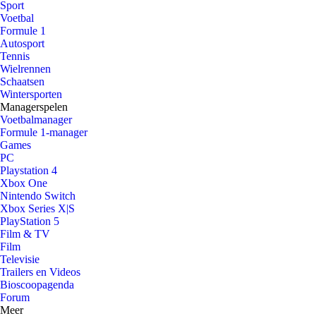
Sport
Voetbal
Formule 1
Autosport
Tennis
Wielrennen
Schaatsen
Wintersporten
Managerspelen
Voetbalmanager
Formule 1-manager
Games
PC
Playstation 4
Xbox One
Nintendo Switch
Xbox Series X|S
PlayStation 5
Film & TV
Film
Televisie
Trailers en Videos
Bioscoopagenda
Forum
Meer