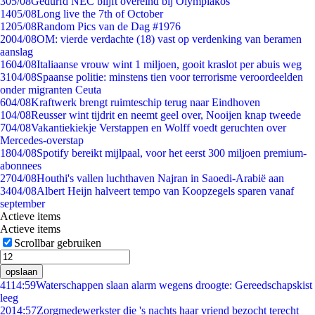
3
05/08
Gedurfd NEC blijft overeind bij Olympiakos
14
05/08
Long live the 7th of October
12
05/08
Random Pics van de Dag #1976
20
04/08
OM: vierde verdachte (18) vast op verdenking van beramen
aanslag
16
04/08
Italiaanse vrouw wint 1 miljoen, gooit kraslot per abuis weg
31
04/08
Spaanse politie: minstens tien voor terrorisme veroordeelden
onder migranten Ceuta
6
04/08
Kraftwerk brengt ruimteschip terug naar Eindhoven
1
04/08
Reusser wint tijdrit en neemt geel over, Nooijen knap tweede
7
04/08
Vakantiekiekje Verstappen en Wolff voedt geruchten over
Mercedes-overstap
18
04/08
Spotify bereikt mijlpaal, voor het eerst 300 miljoen premium-
abonnees
27
04/08
Houthi's vallen luchthaven Najran in Saoedi-Arabië aan
34
04/08
Albert Heijn halveert tempo van Koopzegels sparen vanaf
september
Actieve items
Actieve items
Scrollbar gebruiken
opslaan
41
14:59
Waterschappen slaan alarm wegens droogte: Gereedschapskist
leeg
20
14:57
Zorgmedewerkster die 's nachts haar vriend bezocht terecht