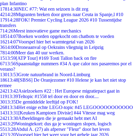
plan Infantino
178
14:30
NEC #77: Wat een seizoen is dit zeg
42
14:28
Migranten breken door grens naar Ceuta in Spanje,l #10
179
14:28
FOK! Premier Cycling League 2026 #10 Tussentijdse
transfers
7
14:26
Meest innovatieve game mechanics
185
14:07
Boeken worden opgekocht om chatbots te voeden
162
14:07
Voorspel hier het warmtegetal van 2026
36
14:00
Droneaanval op Oekrains vliegtuig in Leipzig
78
14:00
Meer dan 40 uur werken.
15
13:59
[ATP Tour] #169 Tosti Tallon back on fire
67
13:56
Spaanstalige nummers #34 A que calor nos pasaremos por el
verano?
130
13:53
Grote natuurbrand in Noord-Limburg
186
13:48
[SBS6] De Oranjezomer #10 Helene je kan het niet stop
ermee
242
13:42
Asielzoekers #22 : Het Europese migratiepact gaat in
119
13:39
Teltopic #1558 tel door en door en door....
30
13:35
De gemiddelde leeftijd op FOK!
268
13:34
Het enige echte LEGO-topic #45 LEGOOOOOOOOOOO
143
13:31
[Keuken Kampioen Divisie] #44 Vitesse mag weg
242
13:30
Afbeeldingen die je gemaakt hebt met AI
24
13:29
Woningtekort: dus ga je woningen slopen, logisch
55
13:28
Abdul A. (27) als afperser "Fleur" door het leven
42
13:20
Voorspel hier het weer voor het gehele jaar 2026