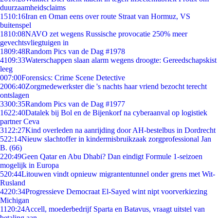
duurzaamheidsclaims
15
10:16
Iran en Oman eens over route Straat van Hormuz, VS
buitenspel
18
10:08
NAVO zet wegens Russische provocatie 250% meer
gevechtsvliegtuigen in
18
09:48
Random Pics van de Dag #1978
41
09:33
Waterschappen slaan alarm wegens droogte: Gereedschapskist
leeg
0
07:00
Forensics: Crime Scene Detective
20
06:40
Zorgmedewerkster die 's nachts haar vriend bezocht terecht
ontslagen
33
00:35
Random Pics van de Dag #1977
16
22:40
Datalek bij Bol en de Bijenkorf na cyberaanval op logistiek
partner Ceva
31
22:27
Kind overleden na aanrijding door AH-bestelbus in Dordrecht
5
22:14
Nieuw slachtoffer in kindermisbruikzaak zorgprofessional Jan
B. (66)
2
20:49
Geen Qatar en Abu Dhabi? Dan eindigt Formule 1-seizoen
mogelijk in Europa
5
20:44
Litouwen vindt opnieuw migrantentunnel onder grens met Wit-
Rusland
42
20:34
Progressieve Democraat El-Sayed wint nipt voorverkiezing
Michigan
11
20:24
Accell, moederbedrijf Sparta en Batavus, vraagt uitstel van
betaling aan