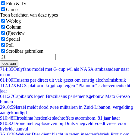
Film & Tv
Games
Toon berichten van deze types
Weblog
Column
(P)review
Special
Poll
Scrollbar gebruiken
opslaan
7
14:35
Onlyfans-model met G-cup wil als NASA-ambassadeur naar
maan
6
14:09
Huisarts per direct uit vak gezet om ernstig alcoholmisbruik
1
12:12
XBOX platform krijgt zijn eigen "Platinum" achievements dit
jaar
6
11:27
Capibara's lopen Braziliaans parlementsgebouw Mato Grosso
binnen
29
10:59
Israël meldt dood twee militairen in Zuid-Libanon, vergelding
aangekondigd
9
10:48
Hiroshima herdenkt slachtoffers atoombom, 81 jaar later
8
10:32
Drone met explosieven bij Duits vliegveld voedt vrees voor
hybride aanval
26
10:28
Wakker Dier dient klacht in tegen insectenfabriek Protix om