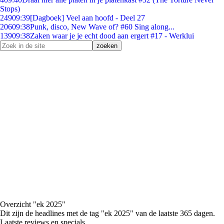
Stops)
249
09:39
[Dagboek] Veel aan hoofd - Deel 27
206
09:38
Punk, disco, New Wave of? #60 Sing along...
139
09:38
Zaken waar je je echt dood aan ergert #17 - Werklui
Overzicht "ek 2025"
Dit zijn de headlines met de tag "ek 2025" van de laatste 365 dagen.
Laatste reviews en specials