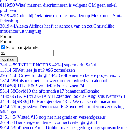
81
19:50
'Witte' mannen discrimineren is volgens OM geen enkel
probleem
26
19:49
Doden bij Oekraïense droneaanvallen op Moskou en Sint-
Petersburg
30
19:44
Alaska Airlines heeft er genoeg van en zet Christelijke
influencer uit vliegtuig
Forum
Forum
Scrollbar gebruiken
opslaan
244
14:59
[INFLUENCERS #294] supermarkt Safari
118
14:58
Wat lees je nu? #96 zomerlezen
295
14:58
[Crowdfunding] #442 Golfbanen en betere projecten.....
18
14:58
Huisarts doet haar werk onder invloed van alcohol
91
14:58
[RTL] B&B vol liefde 6de seizoen #4
53
14:58
Covid19 the aftermath #17 bananenmilkshake
7
14:56
GTA VI #12 GTA VI Extended look 27 Augustus Netflix/YT
34
14:56
[SBS6] De Bondgenoten #317 We dansen de macaroni
42
14:55
Progressieve Democraat El-Sayed wint nipt voorverkiezing
Michigan
245
14:54
Vinted #15 nog-net-niet gratis en verzendgezeur
26
14:53
Transfergeruchten en contractverlenging #83
90
14:53
Influencer Anna Dobber over pestgedrag op gesponsorde reis