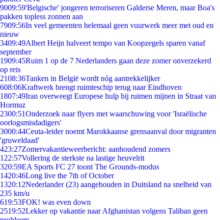
90
09:59
'Belgische' jongeren terroriseren Galderse Meren, maar Boa's
pakken topless zonnen aan
79
09:56
In veel gemeenten helemaal geen vuurwerk meer met oud en
nieuw
34
09:49
Albert Heijn halveert tempo van Koopzegels sparen vanaf
september
19
09:45
Ruim 1 op de 7 Nederlanders gaan deze zomer onverzekerd
op reis
21
08:36
Tanken in België wordt nóg aantrekkelijker
6
08:06
Kraftwerk brengt ruimteschip terug naar Eindhoven
18
07:49
Iran overweegt Europese hulp bij ruimen mijnen in Straat van
Hormuz
23
00:51
Onderzoek naar flyers met waarschuwing voor 'Israëlische
oorlogsmisdadigers'
30
00:44
Ceuta-leider noemt Marokkaanse grensaanval door migranten
'gruweldaad'
4
23:27
Zomervakantieweerbericht: aanhoudend zomers
1
22:57
Vollering de sterkste na lastige heuvelrit
3
20:59
EA Sports FC 27 toont The Grounds-modus
14
20:46
Long live the 7th of October
13
20:12
Nederlander (23) aangehouden in Duitsland na snelheid van
235 km/u
6
19:53
FOK! was even down
25
19:52
Lekker op vakantie naar Afghanistan volgens Taliban geen
probleem