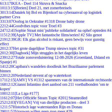
6
13:17
IKEA - Deel 114 Skruva & Snacka
101
13:15
[Breien] Deel 21, met zomerbreisels
30
13:14
Datalek bij Bol en Bijenkorf na cyberaanval op logistiek
partner Ceva
33
13:07
Oorlog in Oekraïne #1318 Drone baby drone
22
12:44
Goodvibes topic voor Troel #3
247
12:41
Sophie Straat mist 'publieke solidariteit' na ophef optreden #4
115
12:39
[Apple TV] Met fantastische films/series! #2 Silo genot
219
12:39
GR: Elk glas alcohol is riskant, geen bewijs voor gunstig
effect
20
12:37
Het grote dagelijkse Trump nieuws topic #31
20
12:30
[Dagboek] Mijn struggles in het dagelijks leven
239
12:27
Totale zonsverduistering 12-08-2026 (Groenland, IJsland en
Spanje) #1
14
12:20
Capibara's wandelen doodleuk het Braziliaanse parlement
binnen
220
12:20
Nederland stevent af op watertekort
171
12:15
[AMV] VS #1312 spammers van de internationale rechtsorde
168
12:12
Gianni Infantino doet aanbod om 211 voetbalbonden 'om te
kopen'
100
12:11
[La Liga #177]
116
12:07
[Het Officiële Steam Topic #201] Steamrolled
252
12:03
[VEGAN] Vrij van dierlijke producten - deel 3
12
11:57
Historisch lage waterstanden Rijn en Donau
290
11:53
Vrouwen willen geen man meer #29