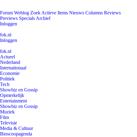
Forum
Weblog
Zoek
Actieve Items
Nieuws
Columns
Reviews
Previews
Specials
Archief
Inloggen
fok.nl
Inloggen
fok.nl
Actueel
Nederland
Internationaal
Economie
Politiek
Tech
Showbiz en Gossip
Opmerkelijk
Entertainment
Showbiz en Gossip
Muziek
Film
Televisie
Media & Cultuur
Bioscoopagenda