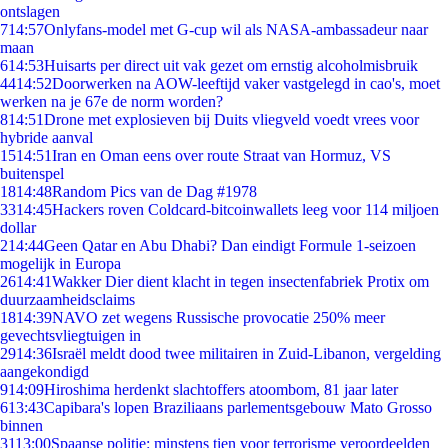
ontslagen
7
14:57
Onlyfans-model met G-cup wil als NASA-ambassadeur naar
maan
6
14:53
Huisarts per direct uit vak gezet om ernstig alcoholmisbruik
44
14:52
Doorwerken na AOW-leeftijd vaker vastgelegd in cao's, moet
werken na je 67e de norm worden?
8
14:51
Drone met explosieven bij Duits vliegveld voedt vrees voor
hybride aanval
15
14:51
Iran en Oman eens over route Straat van Hormuz, VS
buitenspel
18
14:48
Random Pics van de Dag #1978
33
14:45
Hackers roven Coldcard-bitcoinwallets leeg voor 114 miljoen
dollar
2
14:44
Geen Qatar en Abu Dhabi? Dan eindigt Formule 1-seizoen
mogelijk in Europa
26
14:41
Wakker Dier dient klacht in tegen insectenfabriek Protix om
duurzaamheidsclaims
18
14:39
NAVO zet wegens Russische provocatie 250% meer
gevechtsvliegtuigen in
29
14:36
Israël meldt dood twee militairen in Zuid-Libanon, vergelding
aangekondigd
9
14:09
Hiroshima herdenkt slachtoffers atoombom, 81 jaar later
6
13:43
Capibara's lopen Braziliaans parlementsgebouw Mato Grosso
binnen
31
13:00
Spaanse politie: minstens tien voor terrorisme veroordeelden