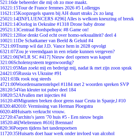
5
21:16
de beheerder die mij oh zo moe maakt.
162
21:15
Tour de France femmes 2026 #5 Lollergps
116
21:15
Koopzegels sparen bij AH duurt straks 2x zo lang
250
21:14
[INFLUENCERS #296] Alles is welkom kneuzing of breuk
218
21:14
Oorlog in Oekraïne #1318 Drone baby drone
295
21:13
Centraal Bordspeltopic #8 Game on!
109
21:12
Hoe denkt God echt over homo-seksualiteit? deel 4
100
21:11
De Schatkamer van Beeld & Geluid #4
75
21:09
Trump wil dat J.D. Vance hem in 2028 opvolgt
63
21:07
Zou je vreemdgaan in een relatie kunnen vergeven?
158
21:06
[WLR SC #417] Nieuw deel openen was kaputt
3
21:06
Scholensysteem tegenwoordig?
103
21:05
Man zoekt mij en bedreigt mij, nadat ik met zijn zoon sprak
244
21:05
Russia vs Ukraine #91
10
21:03
Ik rook nog steeds
47
21:00
Woordensamenstelspel #1184 met 2 woorden spreken SVP
281
20:54
Van kleuter tot puber deel 184
108
20:52
Afvallen met injecties #4
161
20:49
Migranten breken door grens naar Ceuta in Spanje,l #10
83
20:48
2010: Vermissing van Herman Ploegstra
60
20:48
Huisarts verkracht vrouw.
227
20:47
archito's jaren '70 huis #5 - Een nieuw begin
185
20:46
[Wielrennen #616] Brennan!
8
20:36
Poepen tijdens het tandenpoetsen
117
20:35
Huisarts doet haar werk onder invloed van alcohol