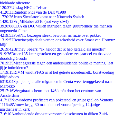
blokkade olieroute
1
20:37
Uitslag NEC - Telstar
41
20:33
Random Pics van de Dag #1980
17
20:26
Jesus Simulator komt naar Nintendo Switch
14
20:12
VrijMiBabes #316 (not very sfw!)
39
20:08
CDA en D66 willen ingrijpen tegen 'gluurbrillen' die mensen
ongemerkt filmen
42
19:53
PostNL-bezorger steekt bewoner na ruzie over pakket
13
19:52
Benzineprijs daalt verder, onzekerheid over Straat van Hormuz
blijft
26
19:42
Britney Spears: "Ik geloof dat ik heb gefaald als moeder"
9
19:36
Broer 135 keer gestoken en gesneden: zes jaar cel en tbs voor
doodslag Gouda
70
19:35
Meer agressie tegen een andersluidende politieke mening, laat
jij je intimideren?
17
19:15
RIVM vindt PFAS in al het geteste moedermelk, borstvoeding
blijft advies
63
19:04
Spanje: bijna alle migranten in Ceuta weer teruggekeerd naar
Marokko
25
17:16
Wegpiraat scheurt met 146 km/u door het centrum van
Amsterdam
4
17:13
Niewiadoma profiteert van pokerspel en grijpt geel op Ventoux
11
16:48
Vrouw krijgt 30 maanden cel voor afpersing 12-jarige
misdienaar in kerk
7
16:10
Aanhoudende droogte veroorzaakt scheuren in dijken Zuid-