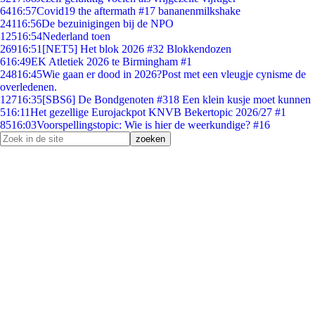
64
16:57
Covid19 the aftermath #17 bananenmilkshake
241
16:56
De bezuinigingen bij de NPO
125
16:54
Nederland toen
269
16:51
[NET5] Het blok 2026 #32 Blokkendozen
6
16:49
EK Atletiek 2026 te Birmingham #1
248
16:45
Wie gaan er dood in 2026?Post met een vleugje cynisme de
overledenen.
127
16:35
[SBS6] De Bondgenoten #318 Een klein kusje moet kunnen
5
16:11
Het gezellige Eurojackpot KNVB Bekertopic 2026/27 #1
85
16:03
Voorspellingstopic: Wie is hier de weerkundige? #16