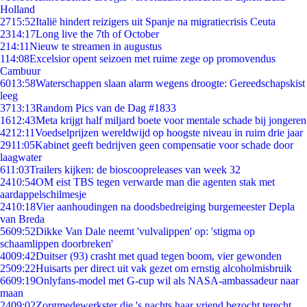
Holland
27
15:52
Italië hindert reizigers uit Spanje na migratiecrisis Ceuta
23
14:17
Long live the 7th of October
2
14:11
Nieuw te streamen in augustus
1
14:08
Excelsior opent seizoen met ruime zege op promovendus
Cambuur
60
13:58
Waterschappen slaan alarm wegens droogte: Gereedschapskist
leeg
37
13:13
Random Pics van de Dag #1833
16
12:43
Meta krijgt half miljard boete voor mentale schade bij jongeren
42
12:11
Voedselprijzen wereldwijd op hoogste niveau in ruim drie jaar
29
11:05
Kabinet geeft bedrijven geen compensatie voor schade door
laagwater
6
11:03
Trailers kijken: de bioscoopreleases van week 32
24
10:54
OM eist TBS tegen verwarde man die agenten stak met
aardappelschilmesje
24
10:18
Vier aanhoudingen na doodsbedreiging burgemeester Depla
van Breda
56
09:52
Dikke Van Dale neemt 'vulvalippen' op: 'stigma op
schaamlippen doorbreken'
40
09:42
Duitser (93) crasht met quad tegen boom, vier gewonden
25
09:22
Huisarts per direct uit vak gezet om ernstig alcoholmisbruik
66
09:19
Onlyfans-model met G-cup wil als NASA-ambassadeur naar
maan
24
09:02
Zorgmedewerkster die 's nachts haar vriend bezocht terecht