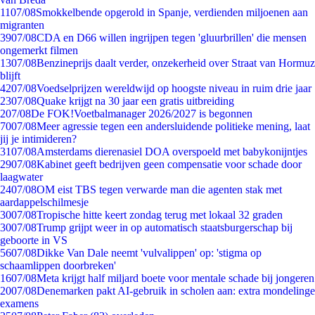
11
07/08
Smokkelbende opgerold in Spanje, verdienden miljoenen aan
migranten
39
07/08
CDA en D66 willen ingrijpen tegen 'gluurbrillen' die mensen
ongemerkt filmen
13
07/08
Benzineprijs daalt verder, onzekerheid over Straat van Hormuz
blijft
42
07/08
Voedselprijzen wereldwijd op hoogste niveau in ruim drie jaar
23
07/08
Quake krijgt na 30 jaar een gratis uitbreiding
2
07/08
De FOK!Voetbalmanager 2026/2027 is begonnen
70
07/08
Meer agressie tegen een andersluidende politieke mening, laat
jij je intimideren?
31
07/08
Amsterdams dierenasiel DOA overspoeld met babykonijntjes
29
07/08
Kabinet geeft bedrijven geen compensatie voor schade door
laagwater
24
07/08
OM eist TBS tegen verwarde man die agenten stak met
aardappelschilmesje
30
07/08
Tropische hitte keert zondag terug met lokaal 32 graden
30
07/08
Trump grijpt weer in op automatisch staatsburgerschap bij
geboorte in VS
56
07/08
Dikke Van Dale neemt 'vulvalippen' op: 'stigma op
schaamlippen doorbreken'
16
07/08
Meta krijgt half miljard boete voor mentale schade bij jongeren
20
07/08
Denemarken pakt AI-gebruik in scholen aan: extra mondelinge
examens