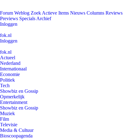
Forum
Weblog
Zoek
Actieve Items
Nieuws
Columns
Reviews
Previews
Specials
Archief
Inloggen
fok.nl
Inloggen
fok.nl
Actueel
Nederland
Internationaal
Economie
Politiek
Tech
Showbiz en Gossip
Opmerkelijk
Entertainment
Showbiz en Gossip
Muziek
Film
Televisie
Media & Cultuur
Bioscoopagenda