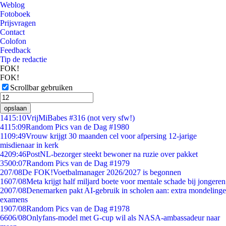
Weblog
Fotoboek
Prijsvragen
Contact
Colofon
Feedback
Tip de redactie
FOK!
FOK!
Scrollbar gebruiken
opslaan
14
15:10
VrijMiBabes #316 (not very sfw!)
41
15:09
Random Pics van de Dag #1980
11
09:49
Vrouw krijgt 30 maanden cel voor afpersing 12-jarige
misdienaar in kerk
42
09:46
PostNL-bezorger steekt bewoner na ruzie over pakket
35
00:07
Random Pics van de Dag #1979
2
07/08
De FOK!Voetbalmanager 2026/2027 is begonnen
16
07/08
Meta krijgt half miljard boete voor mentale schade bij jongeren
20
07/08
Denemarken pakt AI-gebruik in scholen aan: extra mondelinge
examens
19
07/08
Random Pics van de Dag #1978
66
06/08
Onlyfans-model met G-cup wil als NASA-ambassadeur naar