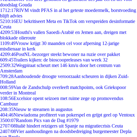
doodslag Gouda
17
12:17
RIVM vindt PFAS in al het geteste moedermelk, borstvoeding
blijft advies
52
10:16
EU bekritiseert Meta en TikTok om verspreiden desinformatie
Ceuta
42
09:53
Houthi's vallen Saoedi-Arabië en Jemen aan, dreigen met
blokkade olieroute
11
09:49
Vrouw krijgt 30 maanden cel voor afpersing 12-jarige
misdienaar in kerk
42
09:46
PostNL-bezorger steekt bewoner na ruzie over pakket
6
09:45
Trailers kijken: de bioscoopreleases van week 32
25
09:32
Wegpiraat scheurt met 146 km/u door het centrum van
Amsterdam
7
09:28
Aanhoudende droogte veroorzaakt scheuren in dijken Zuid-
Holland
0
08:59
Van de Zandschulp overleeft matchpoints, ook Griekspoor
verder in Montreal
1
08:56
Excelsior opent seizoen met ruime zege op promovendus
Cambuur
2
08:35
Nieuw te streamen in augustus
4
04:46
Niewiadoma profiteert van pokerspel en grijpt geel op Ventoux
35
00:07
Random Pics van de Dag #1979
27
07/08
Italië hindert reizigers uit Spanje na migratiecrisis Ceuta
24
07/08
Vier aanhoudingen na doodsbedreiging burgemeester Depla
van Breda