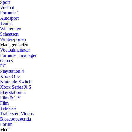
Sport
Voetbal
Formule 1
Autosport
Tennis
Wielrennen
Schaatsen
Wintersporten
Managerspelen
Voetbalmanager
Formule 1-manager
Games
PC
Playstation 4
Xbox One
Nintendo Switch
Xbox Series X|S
PlayStation 5
Film & TV
Film
Televisie
Trailers en Videos
Bioscoopagenda
Forum
Meer