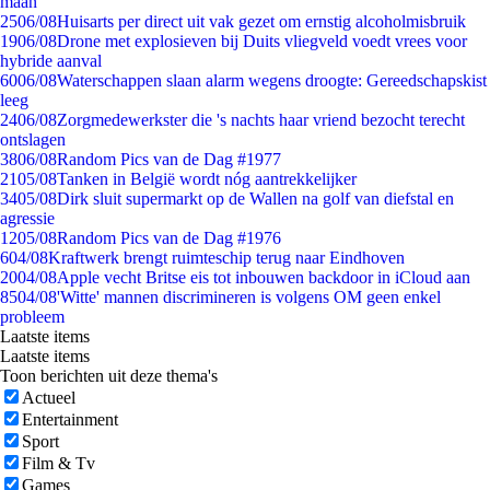
maan
25
06/08
Huisarts per direct uit vak gezet om ernstig alcoholmisbruik
19
06/08
Drone met explosieven bij Duits vliegveld voedt vrees voor
hybride aanval
60
06/08
Waterschappen slaan alarm wegens droogte: Gereedschapskist
leeg
24
06/08
Zorgmedewerkster die 's nachts haar vriend bezocht terecht
ontslagen
38
06/08
Random Pics van de Dag #1977
21
05/08
Tanken in België wordt nóg aantrekkelijker
34
05/08
Dirk sluit supermarkt op de Wallen na golf van diefstal en
agressie
12
05/08
Random Pics van de Dag #1976
6
04/08
Kraftwerk brengt ruimteschip terug naar Eindhoven
20
04/08
Apple vecht Britse eis tot inbouwen backdoor in iCloud aan
85
04/08
'Witte' mannen discrimineren is volgens OM geen enkel
probleem
Laatste items
Laatste items
Toon berichten uit deze thema's
Actueel
Entertainment
Sport
Film & Tv
Games