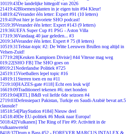
101
19:43
De landelijke hittegolf van 2026
214
19:42
Bloemen/planten in je eigen tuin #94 Kleur!
148
19:42
Verander één letter: Expert #91 (10 letters)
2
19:41
Post hier je favoriete SHO podcast!
55
19:39
Verander één letter: Expert #143 (9 letters)
2
19:36
UEFA Super Cup #1 PSG - Aston Villa
173
19:36
Vandaag 40 jaar geleden... #3
20
19:34
Verander één letter. Expert # 75 (8 letters)
105
19:31
Telstar-topic #2: De Witte Leeuwen Brullen nog altijd in
Velsen-Zuid!
177
19:28
[Keuken Kampioen Divisie] #44 Vitesse mag weg
0
19:22
[SHO FB] The SHO goes on
89
19:21
Nederlandse Politiek #725
245
19:15
Voetballers lepel topic #16
149
19:11
Sterren toen en nu #11
72
19:10
[HAZES-gate #118] Echt een leuk wijf
166
19:09
Traditioneel tekenen #6; met honden
195
19:04
[RTL] B&B vol liefde 6de seizoen #4
27
19:03
Defensiepact Pakistan, Turkije en Saudi-Arabië bevat art.5
clausule?
185
18:54
[PlayStation #184] Nieuw deel
145
18:49
De EU-politiek #6 Musk naar Europa!
50
18:42
[Vulkanen] The Ring of Fire #9: Activiteit in de
vulkaanwereld
84
18:37
Drum n Bass #52 - FOREVER MARCUS INTALEX &