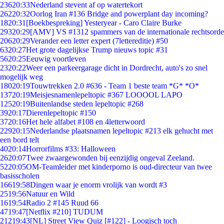
236
20:33
Nederland stevent af op watertekort
262
20:32
Oorlog Iran #136 Bridge and powerplant day incoming?
18
20:31
[Boekbespreking] Yesteryear - Caro Claire Burke
293
20:29
[AMV] VS #1312 spammers van de internationale rechtsorde
206
20:29
Verander een letter expert (7lettereditie) #50
63
20:27
Het grote dagelijkse Trump nieuws topic #31
56
20:25
Eeuwig voortleven
23
20:22
Weer een parkeergarage dicht in Dordrecht, auto's zo snel
mogelijk weg
180
20:19
Touwtrekken 2.0 #636 - Team 1 beste team *G* *O*
137
20:19
Meisjesnamenlepeltopic #367 LOOOOL LAPO
125
20:19
Buitenlandse steden lepeltopic #268
39
20:17
Dierenlepeltopic #150
37
20:16
Het hele alfabet #108 en 4letterwoord
229
20:15
Nederlandse plaatsnamen lepeltopic #213 elk gehucht met
een bord telt
40
20:14
Horrorfilms #33: Halloween
26
20:07
Twee zwaargewonden bij eenzijdig ongeval Zeeland.
52
20:05
OM-Teamleider met kinderporno is oud-directeur van twee
basisscholen
166
19:58
Dingen waar je enorm vrolijk van wordt #3
25
19:56
Natuur en Wild
16
19:54
Radio 2 #145 Ruud 66
47
19:47
[Netflix #210] TUDUM
212
19:43
[NL] Street View Quiz [#122] - Loogisch toch