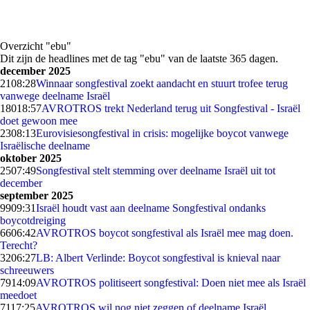
Overzicht "ebu"
Dit zijn de headlines met de tag "ebu" van de laatste 365 dagen.
december 2025
21
08:28
Winnaar songfestival zoekt aandacht en stuurt trofee terug
vanwege deelname Israël
180
18:57
AVROTROS trekt Nederland terug uit Songfestival - Israël
doet gewoon mee
23
08:13
Eurovisiesongfestival in crisis: mogelijke boycot vanwege
Israëlische deelname
oktober 2025
25
07:49
Songfestival stelt stemming over deelname Israël uit tot
december
september 2025
99
09:31
Israël houdt vast aan deelname Songfestival ondanks
boycotdreiging
66
06:42
AVROTROS boycot songfestival als Israël mee mag doen.
Terecht?
32
06:27
LB: Albert Verlinde: Boycot songfestival is knieval naar
schreeuwers
79
14:09
AVROTROS politiseert songfestival: Doen niet mee als Israël
meedoet
71
17:25
AVROTROS wil nog niet zeggen of deelname Israël