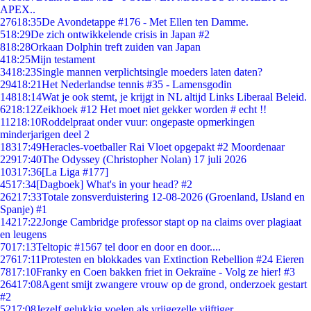
APEX..
276
18:35
De Avondetappe #176 - Met Ellen ten Damme.
5
18:29
De zich ontwikkelende crisis in Japan #2
8
18:28
Orkaan Dolphin treft zuiden van Japan
4
18:25
Mijn testament
34
18:23
Single mannen verplichtsingle moeders laten daten?
294
18:21
Het Nederlandse tennis #35 - Lamensgodin
148
18:14
Wat je ook stemt, je krijgt in NL altijd Links Liberaal Beleid.
62
18:12
Zeikhoek #12 Het moet niet gekker worden # echt !!
112
18:10
Roddelpraat onder vuur: ongepaste opmerkingen
minderjarigen deel 2
183
17:49
Heracles-voetballer Rai Vloet opgepakt #2 Moordenaar
229
17:40
The Odyssey (Christopher Nolan) 17 juli 2026
103
17:36
[La Liga #177]
45
17:34
[Dagboek] What's in your head? #2
262
17:33
Totale zonsverduistering 12-08-2026 (Groenland, IJsland en
Spanje) #1
142
17:22
Jonge Cambridge professor stapt op na claims over plagiaat
en leugens
70
17:13
Teltopic #1567 tel door en door en door....
276
17:11
Protesten en blokkades van Extinction Rebellion #24 Eieren
78
17:10
Franky en Coen bakken friet in Oekraïne - Volg ze hier! #3
264
17:08
Agent smijt zwangere vrouw op de grond, onderzoek gestart
#2
52
17:08
Jezelf gelukkig voelen als vrijgezelle vijftiger