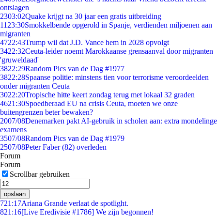
ontslagen
23
03:02
Quake krijgt na 30 jaar een gratis uitbreiding
11
23:30
Smokkelbende opgerold in Spanje, verdienden miljoenen aan
migranten
47
22:43
Trump wil dat J.D. Vance hem in 2028 opvolgt
34
22:32
Ceuta-leider noemt Marokkaanse grensaanval door migranten
'gruweldaad'
38
22:29
Random Pics van de Dag #1977
38
22:28
Spaanse politie: minstens tien voor terrorisme veroordeelden
onder migranten Ceuta
30
22:20
Tropische hitte keert zondag terug met lokaal 32 graden
46
21:30
Spoedberaad EU na crisis Ceuta, moeten we onze
buitengrenzen beter bewaken?
20
07/08
Denemarken pakt AI-gebruik in scholen aan: extra mondelinge
examens
35
07/08
Random Pics van de Dag #1979
25
07/08
Peter Faber (82) overleden
Forum
Forum
Scrollbar gebruiken
opslaan
7
21:17
Ariana Grande verlaat de spotlight.
8
21:16
[Live Eredivisie #1786] We zijn begonnen!