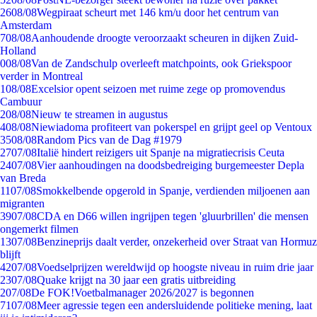
26
08/08
Wegpiraat scheurt met 146 km/u door het centrum van
Amsterdam
7
08/08
Aanhoudende droogte veroorzaakt scheuren in dijken Zuid-
Holland
0
08/08
Van de Zandschulp overleeft matchpoints, ook Griekspoor
verder in Montreal
1
08/08
Excelsior opent seizoen met ruime zege op promovendus
Cambuur
2
08/08
Nieuw te streamen in augustus
4
08/08
Niewiadoma profiteert van pokerspel en grijpt geel op Ventoux
35
08/08
Random Pics van de Dag #1979
27
07/08
Italië hindert reizigers uit Spanje na migratiecrisis Ceuta
24
07/08
Vier aanhoudingen na doodsbedreiging burgemeester Depla
van Breda
11
07/08
Smokkelbende opgerold in Spanje, verdienden miljoenen aan
migranten
39
07/08
CDA en D66 willen ingrijpen tegen 'gluurbrillen' die mensen
ongemerkt filmen
13
07/08
Benzineprijs daalt verder, onzekerheid over Straat van Hormuz
blijft
42
07/08
Voedselprijzen wereldwijd op hoogste niveau in ruim drie jaar
23
07/08
Quake krijgt na 30 jaar een gratis uitbreiding
2
07/08
De FOK!Voetbalmanager 2026/2027 is begonnen
71
07/08
Meer agressie tegen een andersluidende politieke mening, laat