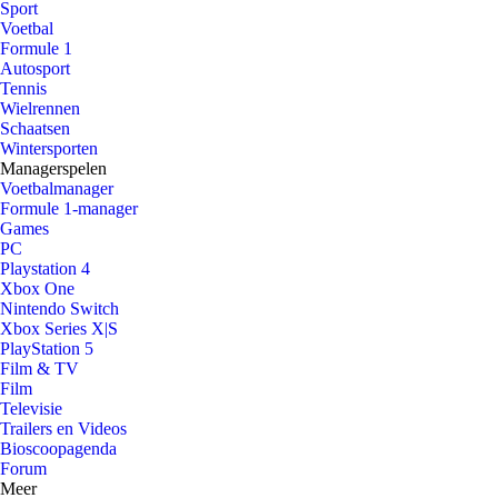
Sport
Voetbal
Formule 1
Autosport
Tennis
Wielrennen
Schaatsen
Wintersporten
Managerspelen
Voetbalmanager
Formule 1-manager
Games
PC
Playstation 4
Xbox One
Nintendo Switch
Xbox Series X|S
PlayStation 5
Film & TV
Film
Televisie
Trailers en Videos
Bioscoopagenda
Forum
Meer