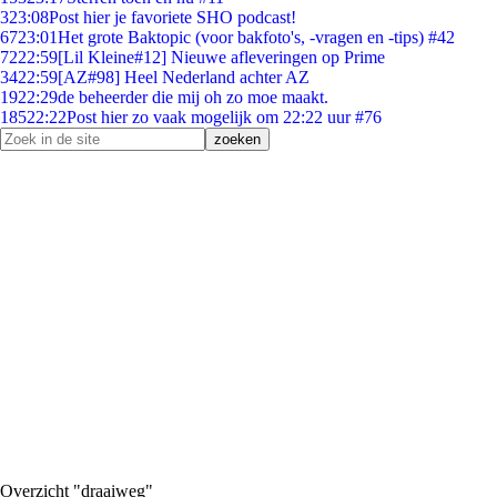
3
23:08
Post hier je favoriete SHO podcast!
67
23:01
Het grote Baktopic (voor bakfoto's, -vragen en -tips) #42
72
22:59
[Lil Kleine#12] Nieuwe afleveringen op Prime
34
22:59
[AZ#98] Heel Nederland achter AZ
19
22:29
de beheerder die mij oh zo moe maakt.
185
22:22
Post hier zo vaak mogelijk om 22:22 uur #76
Overzicht "draaiweg"