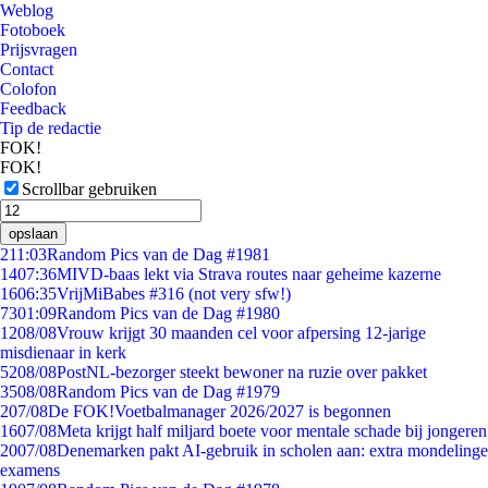
Weblog
Fotoboek
Prijsvragen
Contact
Colofon
Feedback
Tip de redactie
FOK!
FOK!
Scrollbar gebruiken
opslaan
2
11:03
Random Pics van de Dag #1981
14
07:36
MIVD-baas lekt via Strava routes naar geheime kazerne
16
06:35
VrijMiBabes #316 (not very sfw!)
73
01:09
Random Pics van de Dag #1980
12
08/08
Vrouw krijgt 30 maanden cel voor afpersing 12-jarige
misdienaar in kerk
52
08/08
PostNL-bezorger steekt bewoner na ruzie over pakket
35
08/08
Random Pics van de Dag #1979
2
07/08
De FOK!Voetbalmanager 2026/2027 is begonnen
16
07/08
Meta krijgt half miljard boete voor mentale schade bij jongeren
20
07/08
Denemarken pakt AI-gebruik in scholen aan: extra mondelinge
examens