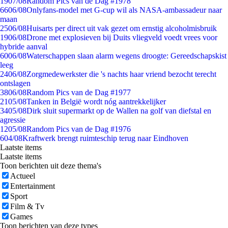
19
07/08
Random Pics van de Dag #1978
66
06/08
Onlyfans-model met G-cup wil als NASA-ambassadeur naar
maan
25
06/08
Huisarts per direct uit vak gezet om ernstig alcoholmisbruik
19
06/08
Drone met explosieven bij Duits vliegveld voedt vrees voor
hybride aanval
60
06/08
Waterschappen slaan alarm wegens droogte: Gereedschapskist
leeg
24
06/08
Zorgmedewerkster die 's nachts haar vriend bezocht terecht
ontslagen
38
06/08
Random Pics van de Dag #1977
21
05/08
Tanken in België wordt nóg aantrekkelijker
34
05/08
Dirk sluit supermarkt op de Wallen na golf van diefstal en
agressie
12
05/08
Random Pics van de Dag #1976
6
04/08
Kraftwerk brengt ruimteschip terug naar Eindhoven
Laatste items
Laatste items
Toon berichten uit deze thema's
Actueel
Entertainment
Sport
Film & Tv
Games
Toon berichten van deze types