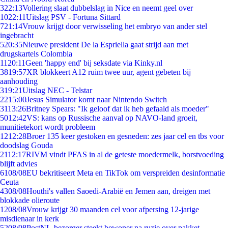
3
22:13
Vollering slaat dubbelslag in Nice en neemt geel over
10
22:11
Uitslag PSV - Fortuna Sittard
7
21:14
Vrouw krijgt door verwisseling het embryo van ander stel
ingebracht
5
20:35
Nieuwe president De la Espriella gaat strijd aan met
drugskartels Colombia
11
20:11
Geen 'happy end' bij seksdate via Kinky.nl
38
19:57
XR blokkeert A12 ruim twee uur, agent gebeten bij
aanhouding
3
19:21
Uitslag NEC - Telstar
22
15:00
Jesus Simulator komt naar Nintendo Switch
31
13:26
Britney Spears: "Ik geloof dat ik heb gefaald als moeder"
50
12:42
VS: kans op Russische aanval op NAVO-land groeit,
munitietekort wordt probleem
12
12:28
Broer 135 keer gestoken en gesneden: zes jaar cel en tbs voor
doodslag Gouda
21
12:17
RIVM vindt PFAS in al de geteste moedermelk, borstvoeding
blijft advies
61
08/08
EU bekritiseert Meta en TikTok om verspreiden desinformatie
Ceuta
43
08/08
Houthi's vallen Saoedi-Arabië en Jemen aan, dreigen met
blokkade olieroute
12
08/08
Vrouw krijgt 30 maanden cel voor afpersing 12-jarige
misdienaar in kerk
52
08/08
PostNL-bezorger steekt bewoner na ruzie over pakket