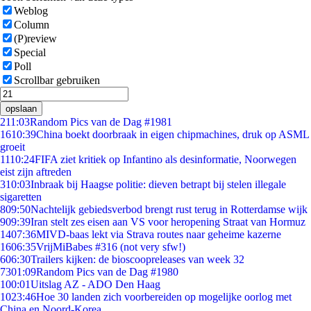
Weblog
Column
(P)review
Special
Poll
Scrollbar gebruiken
opslaan
2
11:03
Random Pics van de Dag #1981
16
10:39
China boekt doorbraak in eigen chipmachines, druk op ASML
groeit
11
10:24
FIFA ziet kritiek op Infantino als desinformatie, Noorwegen
eist zijn aftreden
3
10:03
Inbraak bij Haagse politie: dieven betrapt bij stelen illegale
sigaretten
8
09:50
Nachtelijk gebiedsverbod brengt rust terug in Rotterdamse wijk
9
09:39
Iran stelt zes eisen aan VS voor heropening Straat van Hormuz
14
07:36
MIVD-baas lekt via Strava routes naar geheime kazerne
16
06:35
VrijMiBabes #316 (not very sfw!)
6
06:30
Trailers kijken: de bioscoopreleases van week 32
73
01:09
Random Pics van de Dag #1980
1
00:01
Uitslag AZ - ADO Den Haag
10
23:46
Hoe 30 landen zich voorbereiden op mogelijke oorlog met
China en Noord-Korea