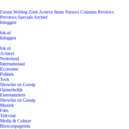
Forum
Weblog
Zoek
Actieve Items
Nieuws
Columns
Reviews
Previews
Specials
Archief
Inloggen
fok.nl
Inloggen
fok.nl
Actueel
Nederland
Internationaal
Economie
Politiek
Tech
Showbiz en Gossip
Opmerkelijk
Entertainment
Showbiz en Gossip
Muziek
Film
Televisie
Media & Cultuur
Bioscoopagenda