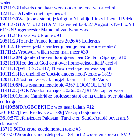
water
133
11:33
Huisarts doet haar werk onder invloed van alcohol
122
11:31
Afvallen met injecties #4
170
11:30
Wat je ook stemt, je krijgt in NL altijd Links Liberaal Beleid.
89
11:27
GTA VI #12 GTA VI Extended look 27 Augustus Netflix/YT
6
11:26
Burgemeester Mamdani van New York
261
11:24
Russia vs Ukraine #91
205
11:23
Tour de France femmes 2026 #5 Lollergps
10
11:23
Hoeveel geld spendeer jij aan je beginnende relatie?
117
11:22
Vrouwen willen geen man meer #30
184
11:20
Migranten breken door grens naar Ceuta in Spanje,l #10
132
11:19
Hoe denkt God echt over homo-seksualiteit? deel 4
177
11:17
[WLR SC #417] Nieuw deel openen was kaputt
101
11:13
Het oneindige 'doet-ie anders nooit'-topic # 1819
129
11:12
Post hier zo vaak mogelijk om 11:11 #39 Vanz11
140
11:08
Meisjesnamenlepeltopic #367 LOOOOL LAPO
114
11:07
[FOK!Voetbalmanager 2026/2027] #1 We zijn er weer
146
11:01
Jonge Cambridge professor stapt op na claims over plagiaat
en leugens
114
10:58
[DAGBOEK] De weg naar balans #12
201
10:57
[Live Eredivisie #1786] We zijn begonnen!
36
10:57
Defensiepact Pakistan, Turkije en Saudi-Arabië bevat art.5
clausule?
137
10:50
Het grote goedemorgen topic #3
48
10:50
Woordensamenstelspel #1184 met 2 woorden spreken SVP