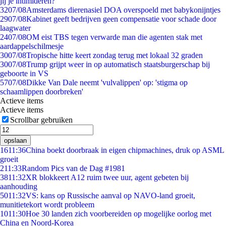
jij je intimideren?
32
07/08
Amsterdams dierenasiel DOA overspoeld met babykonijntjes
29
07/08
Kabinet geeft bedrijven geen compensatie voor schade door
laagwater
24
07/08
OM eist TBS tegen verwarde man die agenten stak met
aardappelschilmesje
30
07/08
Tropische hitte keert zondag terug met lokaal 32 graden
30
07/08
Trump grijpt weer in op automatisch staatsburgerschap bij
geboorte in VS
57
07/08
Dikke Van Dale neemt 'vulvalippen' op: 'stigma op
schaamlippen doorbreken'
Actieve items
Actieve items
Scrollbar gebruiken
opslaan
16
11:36
China boekt doorbraak in eigen chipmachines, druk op ASML
groeit
2
11:33
Random Pics van de Dag #1981
38
11:32
XR blokkeert A12 ruim twee uur, agent gebeten bij
aanhouding
50
11:32
VS: kans op Russische aanval op NAVO-land groeit,
munitietekort wordt probleem
10
11:30
Hoe 30 landen zich voorbereiden op mogelijke oorlog met
China en Noord-Korea