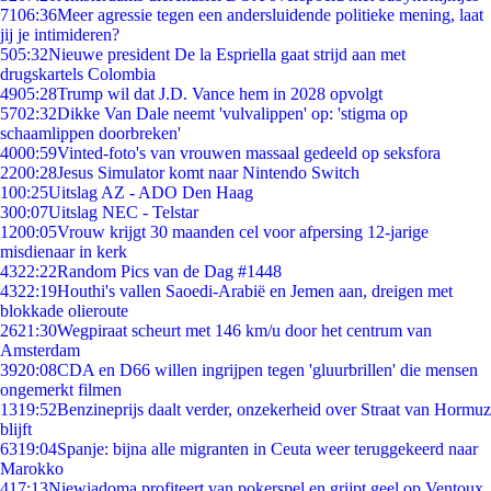
71
06:36
Meer agressie tegen een andersluidende politieke mening, laat
jij je intimideren?
5
05:32
Nieuwe president De la Espriella gaat strijd aan met
drugskartels Colombia
49
05:28
Trump wil dat J.D. Vance hem in 2028 opvolgt
57
02:32
Dikke Van Dale neemt 'vulvalippen' op: 'stigma op
schaamlippen doorbreken'
40
00:59
Vinted-foto's van vrouwen massaal gedeeld op seksfora
22
00:28
Jesus Simulator komt naar Nintendo Switch
1
00:25
Uitslag AZ - ADO Den Haag
3
00:07
Uitslag NEC - Telstar
12
00:05
Vrouw krijgt 30 maanden cel voor afpersing 12-jarige
misdienaar in kerk
43
22:22
Random Pics van de Dag #1448
43
22:19
Houthi's vallen Saoedi-Arabië en Jemen aan, dreigen met
blokkade olieroute
26
21:30
Wegpiraat scheurt met 146 km/u door het centrum van
Amsterdam
39
20:08
CDA en D66 willen ingrijpen tegen 'gluurbrillen' die mensen
ongemerkt filmen
13
19:52
Benzineprijs daalt verder, onzekerheid over Straat van Hormuz
blijft
63
19:04
Spanje: bijna alle migranten in Ceuta weer teruggekeerd naar
Marokko
4
17:13
Niewiadoma profiteert van pokerspel en grijpt geel op Ventoux