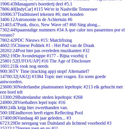
19
06:43
Managarm's boerderij deel #5.1
78
06:40
[IndyCar] #115 We're in Nashville Tennessee
169
06:37
Traditioneel tekenen #6; met honden
34
06:12
Astronomie in de Achtertuin #6
214
03:47
Punk, disco, New Wave of? #60 Sing along...
73
02:44
Spaanstalige nummers #34 A que calor nos pasaremos por el
verano?
78
02:42
PDC Nieuws #15: Matchfixing
46
02:35
Chinese Politiek #1 - Het Pad van de Draak
282
02:24
Post hier pas overleden muzikanten #32
28
02:19
De Avondetappe #177 - Bijna voorbij :(
258
01:52
[UFO/UAP] #16 The Age of Disclosure
16
01:21
Ik rook nog steeds
9
00:36
TV Time (tracking app) stopt! Alternatief?
147
00:32
[AKQ] #3384 Topic met vragen. En soms goede
antwoorden.
236
00:30
Nederlandse plaatsnamen lepeltopic #213 elk gehucht met
een bord telt
133
00:29
Buitenlandse steden lepeltopic #268
249
00:28
Voetballers lepel topic #16
8
00:24
Ik krijg hier zweethanden van.
5
00:18
Eindhoven heeft eigen Reflecting Pool
174
00:06
Vandaag 40 jaar geleden... #3
67
23:29
De neergang van Duitsland als lichtend voorbeeld #3
153
23:17
Sterren toen en nu #11