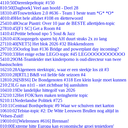
41
10:50
Dierenlepeltopic #150
8
10:50
[Dagboek] Veel aan hoofd - Deel 28
183
10:49
Touwtrekken 2.0 #636 - Team 1 beste team *G* *O*
40
10:49
Het hele alfabet #108 en 4letterwoord
254
10:48
Oscar Piastri: Over 10 jaar de BESTE allertijden-topic
278
10:45
[F1 SC] Get a Room #4
14
10:41
Petitie behoud npo 5 Soul & Jazz
126
10:41
Koopzegels sparen bij AH duurt straks 2x zo lang
271
10:40
[NET5] Het blok 2026 #32 Blokkendozen
297
10:35
Oorlog Iran #136 Bridge and powerplant day incoming?
279
10:33
Het enige echte LEGO-topic #45 LEGOOOOOOOOOOO
54
10:29
OM-Teamleider met kinderporno is oud-directeur van twee
basisscholen
162
10:28
Algemeen steektopic, waar er een steekje los zit #3
203
10:28
[RTL] B&B vol liefde 6de seizoen #4
128
10:26
[SBS6] De Bondgenoten #318 Een klein kusje moet kunnen
2
10:23
LG nas n1t1 - niet zichtbaar bij aansluiten
104
10:19
De landelijke hittegolf van 2026
232
10:12
Het FOK!kers maken teringherrie topic
92
10:11
Nederlandse Politiek #725
5
10:11
Centraal Bordspeltopic #9 Waar we schuiven met karton
106
10:02
Telstar-topic #2: De Witte Leeuwen Brullen nog altijd in
Velsen-Zuid!
190
10:01
[Wielrennen #616] Brennan!
0
10:00
Extreme hitte Europa kan economische groei tenietdoen'