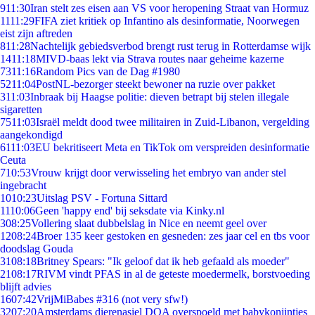
9
11:30
Iran stelt zes eisen aan VS voor heropening Straat van Hormuz
11
11:29
FIFA ziet kritiek op Infantino als desinformatie, Noorwegen
eist zijn aftreden
8
11:28
Nachtelijk gebiedsverbod brengt rust terug in Rotterdamse wijk
14
11:18
MIVD-baas lekt via Strava routes naar geheime kazerne
73
11:16
Random Pics van de Dag #1980
52
11:04
PostNL-bezorger steekt bewoner na ruzie over pakket
3
11:03
Inbraak bij Haagse politie: dieven betrapt bij stelen illegale
sigaretten
75
11:03
Israël meldt dood twee militairen in Zuid-Libanon, vergelding
aangekondigd
61
11:03
EU bekritiseert Meta en TikTok om verspreiden desinformatie
Ceuta
7
10:53
Vrouw krijgt door verwisseling het embryo van ander stel
ingebracht
10
10:23
Uitslag PSV - Fortuna Sittard
11
10:06
Geen 'happy end' bij seksdate via Kinky.nl
3
08:25
Vollering slaat dubbelslag in Nice en neemt geel over
12
08:24
Broer 135 keer gestoken en gesneden: zes jaar cel en tbs voor
doodslag Gouda
31
08:18
Britney Spears: "Ik geloof dat ik heb gefaald als moeder"
21
08:17
RIVM vindt PFAS in al de geteste moedermelk, borstvoeding
blijft advies
16
07:42
VrijMiBabes #316 (not very sfw!)
32
07:20
Amsterdams dierenasiel DOA overspoeld met babykonijntjes