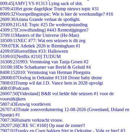
0
09:45
[AMV] VS #1313 Lying sack of shit.
67
09:41
Het grote dagelijkse Trump nieuws topic #31
89
09:32
Voorspellingstopic: Wie is hier de weerkundige? #16
26
09:30
Ariana Grande verlaat de spotlight.
293
09:21
GAE Topic #25 De wederopstanding
43
09:17
[Crowdfunding] #443 Rentestijgingen?
37
09:11
Masters of the Universe (He-Man)
185
09:11
NEC #77: Wat een seizoen is dit zeg
7
09:07
EK Atletiek 2026 te Birmingham #1
42
09:05
Horrorfilms #33: Halloween
51
09:01
[Netflix #210] TUDUM
163
08:23
1993: Vermissing van Tanja Groen #2
101
08:18
De Schatkamer van Beeld & Geluid #4
84
08:15
2010: Vermissing van Herman Ploegstra
280
08:07
Oorlog in Oekraïne #1318 Drone baby drone
78
08:03
Trump wil dat J.D. Vance hem in 2028 opvolgt
4
08:03
Podcasts
260
07:50
[Videoland] B&B vol liefde 6de seizoen #1 voor de
vooruitkijkers
58
07:43
Eeuwig voortleven
267
07:43
Totale zonsverduistering 12-08-2026 (Groenland, IJsland en
Spanje) #1
70
07:36
Huisarts verkracht vrouw.
282
07:26
[CRE SC #160] Op naar de zomer!!
79
07:01
Franky en Coen bakken friet in Oekraïne - Volg ze hier! #3