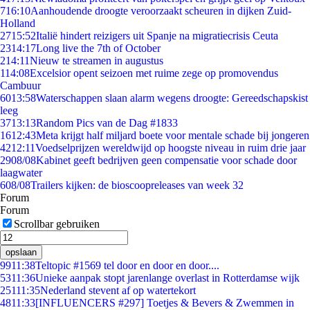
7
16:10
Aanhoudende droogte veroorzaakt scheuren in dijken Zuid-
Holland
27
15:52
Italië hindert reizigers uit Spanje na migratiecrisis Ceuta
23
14:17
Long live the 7th of October
2
14:11
Nieuw te streamen in augustus
1
14:08
Excelsior opent seizoen met ruime zege op promovendus
Cambuur
60
13:58
Waterschappen slaan alarm wegens droogte: Gereedschapskist
leeg
37
13:13
Random Pics van de Dag #1833
16
12:43
Meta krijgt half miljard boete voor mentale schade bij jongeren
42
12:11
Voedselprijzen wereldwijd op hoogste niveau in ruim drie jaar
29
08/08
Kabinet geeft bedrijven geen compensatie voor schade door
laagwater
6
08/08
Trailers kijken: de bioscoopreleases van week 32
Forum
Forum
Scrollbar gebruiken
opslaan
99
11:38
Teltopic #1569 tel door en door en door....
53
11:36
Unieke aanpak stopt jarenlange overlast in Rotterdamse wijk
251
11:35
Nederland stevent af op watertekort
48
11:33
[INFLUENCERS #297] Toetjes & Bevers & Zwemmen in