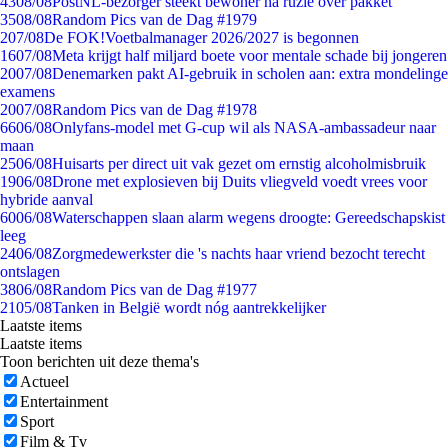
43
08/08
PostNL-bezorger steekt bewoner na ruzie over pakket
35
08/08
Random Pics van de Dag #1979
2
07/08
De FOK!Voetbalmanager 2026/2027 is begonnen
16
07/08
Meta krijgt half miljard boete voor mentale schade bij jongeren
20
07/08
Denemarken pakt AI-gebruik in scholen aan: extra mondelinge
examens
20
07/08
Random Pics van de Dag #1978
66
06/08
Onlyfans-model met G-cup wil als NASA-ambassadeur naar
maan
25
06/08
Huisarts per direct uit vak gezet om ernstig alcoholmisbruik
19
06/08
Drone met explosieven bij Duits vliegveld voedt vrees voor
hybride aanval
60
06/08
Waterschappen slaan alarm wegens droogte: Gereedschapskist
leeg
24
06/08
Zorgmedewerkster die 's nachts haar vriend bezocht terecht
ontslagen
38
06/08
Random Pics van de Dag #1977
21
05/08
Tanken in België wordt nóg aantrekkelijker
Laatste items
Laatste items
Toon berichten uit deze thema's
Actueel
Entertainment
Sport
Film & Tv