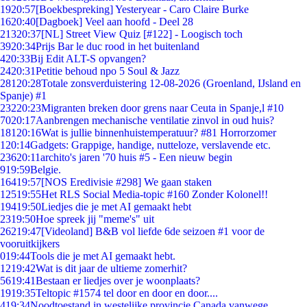
19
20:57
[Boekbespreking] Yesteryear - Caro Claire Burke
16
20:40
[Dagboek] Veel aan hoofd - Deel 28
213
20:37
[NL] Street View Quiz [#122] - Loogisch toch
39
20:34
Prijs Bar le duc rood in het buitenland
4
20:33
Bij Edit ALT-S opvangen?
24
20:31
Petitie behoud npo 5 Soul & Jazz
281
20:28
Totale zonsverduistering 12-08-2026 (Groenland, IJsland en
Spanje) #1
232
20:23
Migranten breken door grens naar Ceuta in Spanje,l #10
70
20:17
Aanbrengen mechanische ventilatie zinvol in oud huis?
181
20:16
Wat is jullie binnenhuistemperatuur? #81 Horrorzomer
1
20:14
Gadgets: Grappige, handige, nutteloze, verslavende etc.
236
20:11
archito's jaren '70 huis #5 - Een nieuw begin
9
19:59
Belgie.
164
19:57
[NOS Eredivisie #298] We gaan staken
125
19:55
Het RLS Social Media-topic #160 Zonder Kolonel!!
194
19:50
Liedjes die je met AI gemaakt hebt
23
19:50
Hoe spreek jij "meme's" uit
262
19:47
[Videoland] B&B vol liefde 6de seizoen #1 voor de
vooruitkijkers
0
19:44
Tools die je met AI gemaakt hebt.
12
19:42
Wat is dit jaar de ultieme zomerhit?
56
19:41
Bestaan er liedjes over je woonplaats?
19
19:35
Teltopic #1574 tel door en door en door....
4
19:34
Noodtoestand in westelijke provincie Canada vanwege