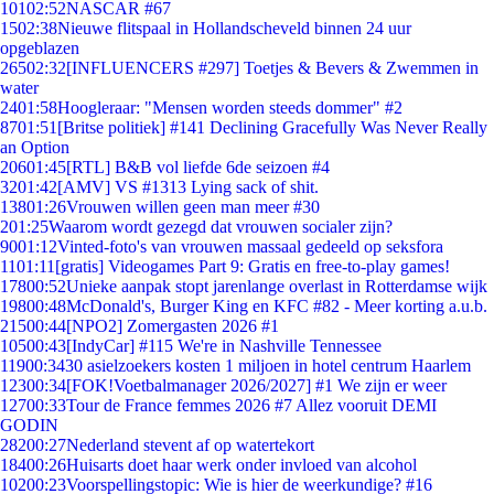
101
02:52
NASCAR #67
15
02:38
Nieuwe flitspaal in Hollandscheveld binnen 24 uur
opgeblazen
265
02:32
[INFLUENCERS #297] Toetjes & Bevers & Zwemmen in
water
24
01:58
Hoogleraar: "Mensen worden steeds dommer" #2
87
01:51
[Britse politiek] #141 Declining Gracefully Was Never Really
an Option
206
01:45
[RTL] B&B vol liefde 6de seizoen #4
32
01:42
[AMV] VS #1313 Lying sack of shit.
138
01:26
Vrouwen willen geen man meer #30
2
01:25
Waarom wordt gezegd dat vrouwen socialer zijn?
90
01:12
Vinted-foto's van vrouwen massaal gedeeld op seksfora
11
01:11
[gratis] Videogames Part 9: Gratis en free-to-play games!
178
00:52
Unieke aanpak stopt jarenlange overlast in Rotterdamse wijk
198
00:48
McDonald's, Burger King en KFC #82 - Meer korting a.u.b.
215
00:44
[NPO2] Zomergasten 2026 #1
105
00:43
[IndyCar] #115 We're in Nashville Tennessee
119
00:34
30 asielzoekers kosten 1 miljoen in hotel centrum Haarlem
123
00:34
[FOK!Voetbalmanager 2026/2027] #1 We zijn er weer
127
00:33
Tour de France femmes 2026 #7 Allez vooruit DEMI
GODIN
282
00:27
Nederland stevent af op watertekort
184
00:26
Huisarts doet haar werk onder invloed van alcohol
102
00:23
Voorspellingstopic: Wie is hier de weerkundige? #16