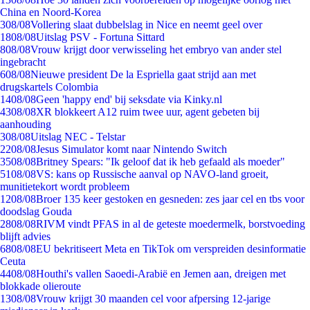
China en Noord-Korea
3
08/08
Vollering slaat dubbelslag in Nice en neemt geel over
18
08/08
Uitslag PSV - Fortuna Sittard
8
08/08
Vrouw krijgt door verwisseling het embryo van ander stel
ingebracht
6
08/08
Nieuwe president De la Espriella gaat strijd aan met
drugskartels Colombia
14
08/08
Geen 'happy end' bij seksdate via Kinky.nl
43
08/08
XR blokkeert A12 ruim twee uur, agent gebeten bij
aanhouding
3
08/08
Uitslag NEC - Telstar
22
08/08
Jesus Simulator komt naar Nintendo Switch
35
08/08
Britney Spears: "Ik geloof dat ik heb gefaald als moeder"
51
08/08
VS: kans op Russische aanval op NAVO-land groeit,
munitietekort wordt probleem
12
08/08
Broer 135 keer gestoken en gesneden: zes jaar cel en tbs voor
doodslag Gouda
28
08/08
RIVM vindt PFAS in al de geteste moedermelk, borstvoeding
blijft advies
68
08/08
EU bekritiseert Meta en TikTok om verspreiden desinformatie
Ceuta
44
08/08
Houthi's vallen Saoedi-Arabië en Jemen aan, dreigen met
blokkade olieroute
13
08/08
Vrouw krijgt 30 maanden cel voor afpersing 12-jarige