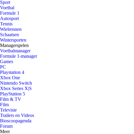
Sport
Voetbal
Formule 1
Autosport
Tennis
Wielrennen
Schaatsen
Wintersporten
Managerspelen
Voetbalmanager
Formule 1-manager
Games
PC
Playstation 4
Xbox One
Nintendo Switch
Xbox Series X|S
PlayStation 5
Film & TV
Film
Televisie
Trailers en Videos
Bioscoopagenda
Forum
Meer