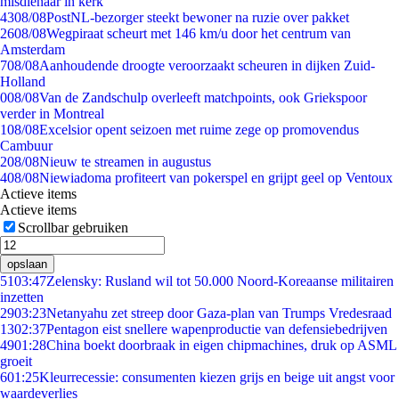
misdienaar in kerk
43
08/08
PostNL-bezorger steekt bewoner na ruzie over pakket
26
08/08
Wegpiraat scheurt met 146 km/u door het centrum van
Amsterdam
7
08/08
Aanhoudende droogte veroorzaakt scheuren in dijken Zuid-
Holland
0
08/08
Van de Zandschulp overleeft matchpoints, ook Griekspoor
verder in Montreal
1
08/08
Excelsior opent seizoen met ruime zege op promovendus
Cambuur
2
08/08
Nieuw te streamen in augustus
4
08/08
Niewiadoma profiteert van pokerspel en grijpt geel op Ventoux
Actieve items
Actieve items
Scrollbar gebruiken
opslaan
51
03:47
Zelensky: Rusland wil tot 50.000 Noord-Koreaanse militairen
inzetten
29
03:23
Netanyahu zet streep door Gaza-plan van Trumps Vredesraad
13
02:37
Pentagon eist snellere wapenproductie van defensiebedrijven
49
01:28
China boekt doorbraak in eigen chipmachines, druk op ASML
groeit
6
01:25
Kleurrecessie: consumenten kiezen grijs en beige uit angst voor
waardeverlies