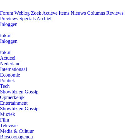
Forum
Weblog
Zoek
Actieve Items
Nieuws
Columns
Reviews
Previews
Specials
Archief
Inloggen
fok.nl
Inloggen
fok.nl
Actueel
Nederland
Internationaal
Economie
Politiek
Tech
Showbiz en Gossip
Opmerkelijk
Entertainment
Showbiz en Gossip
Muziek
Film
Televisie
Media & Cultuur
Bioscoopagenda