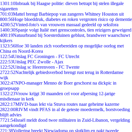
13
01:10
Inbraak bij Haagse politie: dieven betrapt bij stelen illegale
sigaretten
7
01:03
Mattel brengt Barbiepop van zangeres Whitney Houston uit
8
00:56
Hoge bloeddruk, diabetes en roken vergroten risico op dementie
42
00:52
Vinted-foto's van vrouwen massaal gedeeld op seksfora
14
00:30
Spanje volgt Italië met grenscontroles, tien reizigers geweigerd
4
00:19
Natuurbrand bij Soesterduinen geblust, brandweer waarschuwt
kijkers
13
23:56
Hoe 30 landen zich voorbereiden op mogelijke oorlog met
China en Noord-Korea
1
22:54
Uitslag FC Groningen - FC Utrecht
2
22:53
Uitslag PEC Zwolle - Ajax
1
22:52
Uitslag sc Heerenveen - FC Twente
27
22:52
Nachtelijk gebiedsverbod brengt rust terug in Rotterdamse
wijk
30
22:47
NPO-manager Menno de Boer geschorst na dickpic in
groepsapp
13
22:23
Vrouw krijgt 30 maanden cel voor afpersing 12-jarige
misdienaar in kerk
28
22:17
MIVD-baas lekt via Strava routes naar geheime kazerne
28
22:00
RIVM vindt PFAS in al de geteste moedermelk, borstvoeding
blijft advies
77
21:54
Israël meldt dood twee militairen in Zuid-Libanon, vergelding
aangekondigd
2
21:38
Vollering breekt Niewiadoma op slotklim en pakt tweede