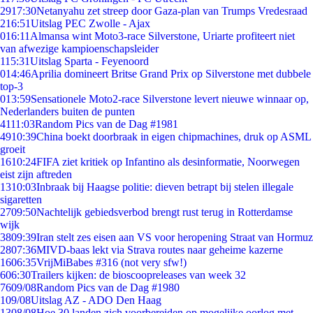
29
17:30
Netanyahu zet streep door Gaza-plan van Trumps Vredesraad
2
16:51
Uitslag PEC Zwolle - Ajax
0
16:11
Almansa wint Moto3-race Silverstone, Uriarte profiteert niet
van afwezige kampioenschapsleider
1
15:31
Uitslag Sparta - Feyenoord
0
14:46
Aprilia domineert Britse Grand Prix op Silverstone met dubbele
top-3
0
13:59
Sensationele Moto2-race Silverstone levert nieuwe winnaar op,
Nederlanders buiten de punten
41
11:03
Random Pics van de Dag #1981
49
10:39
China boekt doorbraak in eigen chipmachines, druk op ASML
groeit
16
10:24
FIFA ziet kritiek op Infantino als desinformatie, Noorwegen
eist zijn aftreden
13
10:03
Inbraak bij Haagse politie: dieven betrapt bij stelen illegale
sigaretten
27
09:50
Nachtelijk gebiedsverbod brengt rust terug in Rotterdamse
wijk
38
09:39
Iran stelt zes eisen aan VS voor heropening Straat van Hormuz
28
07:36
MIVD-baas lekt via Strava routes naar geheime kazerne
16
06:35
VrijMiBabes #316 (not very sfw!)
6
06:30
Trailers kijken: de bioscoopreleases van week 32
76
09/08
Random Pics van de Dag #1980
1
09/08
Uitslag AZ - ADO Den Haag
13
08/08
Hoe 30 landen zich voorbereiden op mogelijke oorlog met