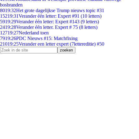
bosbranden
80
19:32
Het grote dagelijkse Trump nieuws topic #31
152
19:31
Verander één letter: Expert #91 (10 letters)
59
19:29
Verander één letter: Expert #143 (9 letters)
24
19:28
Verander één letter. Expert # 75 (8 letters)
127
19:27
Nederland toen
79
19:26
PDC Nieuws #15: Matchfixing
210
19:25
Verander een letter expert (7lettereditie) #50