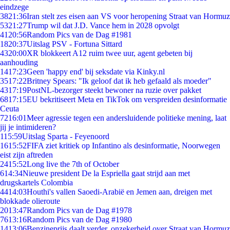
eindzege
38
21:36
Iran stelt zes eisen aan VS voor heropening Straat van Hormuz
53
21:27
Trump wil dat J.D. Vance hem in 2028 opvolgt
41
20:56
Random Pics van de Dag #1981
18
20:37
Uitslag PSV - Fortuna Sittard
43
20:00
XR blokkeert A12 ruim twee uur, agent gebeten bij
aanhouding
14
17:23
Geen 'happy end' bij seksdate via Kinky.nl
35
17:22
Britney Spears: "Ik geloof dat ik heb gefaald als moeder"
43
17:19
PostNL-bezorger steekt bewoner na ruzie over pakket
68
17:15
EU bekritiseert Meta en TikTok om verspreiden desinformatie
Ceuta
72
16:01
Meer agressie tegen een andersluidende politieke mening, laat
jij je intimideren?
1
15:59
Uitslag Sparta - Feyenoord
16
15:52
FIFA ziet kritiek op Infantino als desinformatie, Noorwegen
eist zijn aftreden
24
15:52
Long live the 7th of October
6
14:34
Nieuwe president De la Espriella gaat strijd aan met
drugskartels Colombia
44
14:03
Houthi's vallen Saoedi-Arabië en Jemen aan, dreigen met
blokkade olieroute
20
13:47
Random Pics van de Dag #1978
76
13:16
Random Pics van de Dag #1980
14
13:06
Benzineprijs daalt verder, onzekerheid over Straat van Hormuz