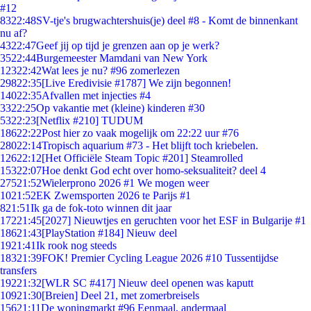
#12
83
22:48
SV-tje's brugwachtershuis(je) deel #8 - Komt de binnenkant
nu af?
43
22:47
Geef jij op tijd je grenzen aan op je werk?
35
22:44
Burgemeester Mamdani van New York
123
22:42
Wat lees je nu? #96 zomerlezen
298
22:35
[Live Eredivisie #1787] We zijn begonnen!
140
22:35
Afvallen met injecties #4
33
22:25
Op vakantie met (kleine) kinderen #30
53
22:23
[Netflix #210] TUDUM
186
22:22
Post hier zo vaak mogelijk om 22:22 uur #76
280
22:14
Tropisch aquarium #73 - Het blijft toch kriebelen.
126
22:12
[Het Officiële Steam Topic #201] Steamrolled
153
22:07
Hoe denkt God echt over homo-seksualiteit? deel 4
275
21:52
Wielerprono 2026 #1 We mogen weer
10
21:52
EK Zwemsporten 2026 te Parijs #1
8
21:51
Ik ga de fok-toto winnen dit jaar
172
21:45
[2027] Nieuwtjes en geruchten voor het ESF in Bulgarije #1
186
21:43
[PlayStation #184] Nieuw deel
19
21:41
Ik rook nog steeds
183
21:39
FOK! Premier Cycling League 2026 #10 Tussentijdse
transfers
192
21:32
[WLR SC #417] Nieuw deel openen was kaputt
109
21:30
[Breien] Deel 21, met zomerbreisels
156
21:11
De woningmarkt #96 Eenmaal, andermaal