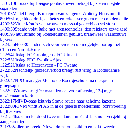
13
01:10
Inbraak bij Haagse politie: dieven betrapt bij stelen illegale
sigaretten
7
01:03
Mattel brengt Barbiepop van zangeres Whitney Houston uit
8
00:56
Hoge bloeddruk, diabetes en roken vergroten risico op dementie
42
00:52
Vinted-foto's van vrouwen massaal gedeeld op seksfora
14
00:30
Spanje volgt Italië met grenscontroles, tien reizigers geweigerd
4
00:19
Natuurbrand bij Soesterduinen geblust, brandweer waarschuwt
kijkers
13
23:56
Hoe 30 landen zich voorbereiden op mogelijke oorlog met
China en Noord-Korea
1
22:54
Uitslag FC Groningen - FC Utrecht
2
22:53
Uitslag PEC Zwolle - Ajax
1
22:52
Uitslag sc Heerenveen - FC Twente
27
22:52
Nachtelijk gebiedsverbod brengt rust terug in Rotterdamse
wijk
30
22:47
NPO-manager Menno de Boer geschorst na dickpic in
groepsapp
13
22:23
Vrouw krijgt 30 maanden cel voor afpersing 12-jarige
misdienaar in kerk
28
22:17
MIVD-baas lekt via Strava routes naar geheime kazerne
28
22:00
RIVM vindt PFAS in al de geteste moedermelk, borstvoeding
blijft advies
77
21:54
Israël meldt dood twee militairen in Zuid-Libanon, vergelding
aangekondigd
2
21:38
Vollering breekt Niewiadoma op slotklim en pakt tweede