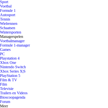
Sport
Voetbal
Formule 1
Autosport
Tennis
Wielrennen
Schaatsen
Wintersporten
Managerspelen
Voetbalmanager
Formule 1-manager
Games
PC
Playstation 4
Xbox One
Nintendo Switch
Xbox Series X|S
PlayStation 5
Film & TV
Film
Televisie
Trailers en Videos
Bioscoopagenda
Forum
Meer