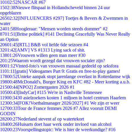
101
02:52
NASCAR #67
15
02:38
Nieuwe flitspaal in Hollandscheveld binnen 24 uur
opgeblazen
265
02:32
[INFLUENCERS #297] Toetjes & Bevers & Zwemmen in
water
24
01:58
Hoogleraar: "Mensen worden steeds dommer" #2
87
01:51
[Britse politiek] #141 Declining Gracefully Was Never Really
an Option
206
01:45
[RTL] B&B vol liefde 6de seizoen #4
32
01:42
[AMV] VS #1313 Lying sack of shit.
138
01:26
Vrouwen willen geen man meer #30
2
01:25
Waarom wordt gezegd dat vrouwen socialer zijn?
90
01:12
Vinted-foto's van vrouwen massaal gedeeld op seksfora
11
01:11
[gratis] Videogames Part 9: Gratis en free-to-play games!
178
00:52
Unieke aanpak stopt jarenlange overlast in Rotterdamse wijk
198
00:48
McDonald's, Burger King en KFC #82 - Meer korting a.u.b.
215
00:44
[NPO2] Zomergasten 2026 #1
105
00:43
[IndyCar] #115 We're in Nashville Tennessee
119
00:34
30 asielzoekers kosten 1 miljoen in hotel centrum Haarlem
123
00:34
[FOK!Voetbalmanager 2026/2027] #1 We zijn er weer
127
00:33
Tour de France femmes 2026 #7 Allez vooruit DEMI
GODIN
282
00:27
Nederland stevent af op watertekort
184
00:26
Huisarts doet haar werk onder invloed van alcohol
102
00:23
Voorspellingstopic: Wie is hier de weerkundige? #16