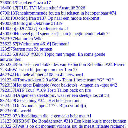
236
00:19
Israel en Gaza #17
164
00:17
[CUL TV] Masterchef Australië 2026
67
00:13
Tenenkrommende fouten bij teksten in het openbaar #74
13
00:10
Oorlog Iran #137 Op naar een mooie toekomst
49
00:08
Oorlog in Oekraïne #1319
41
00:05
[2026/2027] Eredivisietoto #1
43
00:00
Hoeveel geld spendeer jij aan je beginnende relatie?
26
23:57
Natuur en Wild
256
23:57
[Wielrennen #616] Brennan!
1
23:57
Starten met 3d printen
151
23:53
[AKQ] #3384 Topic met vragen. En soms goede
antwoorden.
285
23:49
Protesten en blokkades van Extinction Rebellion #24 Eieren
7
23:46
Wat staat bij jou op nummer 1 en 2?
46
23:41
Het hele alfabet #108 en 4letterwoord
191
23:40
Touwtrekken 2.0 #636 - Team 1 beste team *G* *O*
79
23:38
Het grote Baktopic (voor bakfoto's, -vragen en -tips) #42
79
23:37
[ATP Tour] #169 Tosti Tallon back on fire
176
23:34
Algemeen steektopic, waar er een steekje los zit #3
88
23:29
Geocaching #34 - Het hele jaar rond
79
23:21
De Avondetappe #177 - Bijna voorbij :(
89
23:09
Palworld
257
23:07
Afbeeldingen die je gemaakt hebt met AI
131
23:00
[SBS6] De Bondgenoten #318 Een klein kusje moet kunnen
183
22:53
Wat is op dit moment volgens jou de meest irritante reclame?