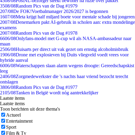
43
08/08
PostNL-bezorger steekt bewoner na ruzie over pakket
35
08/08
Random Pics van de Dag #1979
2
07/08
De FOK!Voetbalmanager 2026/2027 is begonnen
16
07/08
Meta krijgt half miljard boete voor mentale schade bij jongeren
20
07/08
Denemarken pakt AI-gebruik in scholen aan: extra mondelinge
examens
20
07/08
Random Pics van de Dag #1978
66
06/08
Onlyfans-model met G-cup wil als NASA-ambassadeur naar
maan
25
06/08
Huisarts per direct uit vak gezet om ernstig alcoholmisbruik
19
06/08
Drone met explosieven bij Duits vliegveld voedt vrees voor
hybride aanval
60
06/08
Waterschappen slaan alarm wegens droogte: Gereedschapskist
leeg
24
06/08
Zorgmedewerkster die 's nachts haar vriend bezocht terecht
ontslagen
38
06/08
Random Pics van de Dag #1977
21
05/08
Tanken in België wordt nóg aantrekkelijker
Laatste items
Laatste items
Toon berichten uit deze thema's
Actueel
Entertainment
Sport
Film & Tv