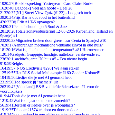
19
20:57
[Boekbespreking] Yesteryear - Caro Claire Burke
16
20:40
[Dagboek] Veel aan hoofd - Deel 28
213
20:37
[NL] Street View Quiz [#122] - Loogisch toch
39
20:34
Prijs Bar le duc rood in het buitenland
4
20:33
Bij Edit ALT-S opvangen?
24
20:31
Petitie behoud npo 5 Soul & Jazz
281
20:28
Totale zonsverduistering 12-08-2026 (Groenland, IJsland en
Spanje) #1
232
20:23
Migranten breken door grens naar Ceuta in Spanje,l #10
70
20:17
Aanbrengen mechanische ventilatie zinvol in oud huis?
181
20:16
Wat is jullie binnenhuistemperatuur? #81 Horrorzomer
1
20:14
Gadgets: Grappige, handige, nutteloze, verslavende etc.
236
20:11
archito's jaren '70 huis #5 - Een nieuw begin
9
19:59
Belgie.
164
19:57
[NOS Eredivisie #298] We gaan staken
125
19:55
Het RLS Social Media-topic #160 Zonder Kolonel!!
194
19:50
Liedjes die je met AI gemaakt hebt
23
19:50
Hoe spreek jij "meme's" uit
262
19:47
[Videoland] B&B vol liefde 6de seizoen #1 voor de
vooruitkijkers
0
19:44
Tools die je met AI gemaakt hebt.
12
19:42
Wat is dit jaar de ultieme zomerhit?
56
19:41
Bestaan er liedjes over je woonplaats?
19
19:35
Teltopic #1574 tel door en door en door....
4
19:34
Noodtoestand in westelijke provincie Canada vanwege