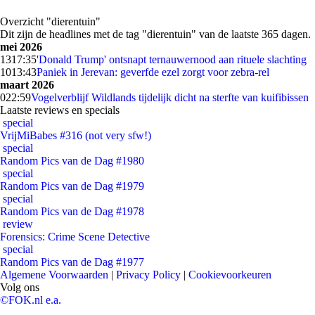
Overzicht "dierentuin"
Dit zijn de headlines met de tag "dierentuin" van de laatste 365 dagen.
mei 2026
13
17:35
'Donald Trump' ontsnapt ternauwernood aan rituele slachting
10
13:43
Paniek in Jerevan: geverfde ezel zorgt voor zebra-rel
maart 2026
0
22:59
Vogelverblijf Wildlands tijdelijk dicht na sterfte van kuifibissen
Laatste reviews en specials
special
VrijMiBabes #316 (not very sfw!)
special
Random Pics van de Dag #1980
special
Random Pics van de Dag #1979
special
Random Pics van de Dag #1978
review
Forensics: Crime Scene Detective
special
Random Pics van de Dag #1977
Algemene Voorwaarden
|
Privacy Policy
|
Cookievoorkeuren
Volg ons
©FOK.nl e.a.