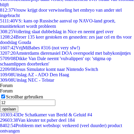
blijft
8
12:37
Vrouw krijgt door verwisseling het embryo van ander stel
ingebracht
51
11:40
VS: kans op Russische aanval op NAVO-land groeit,
munitietekort wordt probleem
3
08:25
Vollering slaat dubbelslag in Nice en neemt geel over
12
08:24
Broer 135 keer gestoken en gesneden: zes jaar cel en tbs voor
doodslag Gouda
16
07:42
VrijMiBabes #316 (not very sfw!)
32
07:20
Amsterdams dierenasiel DOA overspoeld met babykonijntjes
57
09/08
Dikke Van Dale neemt 'vulvalippen' op: 'stigma op
schaamlippen doorbreken'
22
09/08
Jesus Simulator komt naar Nintendo Switch
1
09/08
Uitslag AZ - ADO Den Haag
3
09/08
Uitslag NEC - Telstar
Forum
Forum
Scrollbar gebruiken
opslaan
103
03:43
De Schatkamer van Beeld & Geluid #4
296
03:38
Van kleuter tot puber deel 184
84
02:54
Probleem met webshop: verkeerd (veel duurder) product
ontvangen