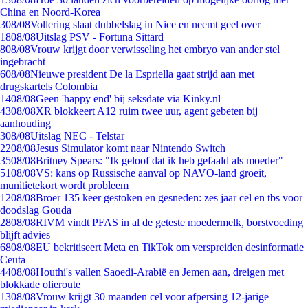
China en Noord-Korea
3
08/08
Vollering slaat dubbelslag in Nice en neemt geel over
18
08/08
Uitslag PSV - Fortuna Sittard
8
08/08
Vrouw krijgt door verwisseling het embryo van ander stel
ingebracht
6
08/08
Nieuwe president De la Espriella gaat strijd aan met
drugskartels Colombia
14
08/08
Geen 'happy end' bij seksdate via Kinky.nl
43
08/08
XR blokkeert A12 ruim twee uur, agent gebeten bij
aanhouding
3
08/08
Uitslag NEC - Telstar
22
08/08
Jesus Simulator komt naar Nintendo Switch
35
08/08
Britney Spears: "Ik geloof dat ik heb gefaald als moeder"
51
08/08
VS: kans op Russische aanval op NAVO-land groeit,
munitietekort wordt probleem
12
08/08
Broer 135 keer gestoken en gesneden: zes jaar cel en tbs voor
doodslag Gouda
28
08/08
RIVM vindt PFAS in al de geteste moedermelk, borstvoeding
blijft advies
68
08/08
EU bekritiseert Meta en TikTok om verspreiden desinformatie
Ceuta
44
08/08
Houthi's vallen Saoedi-Arabië en Jemen aan, dreigen met
blokkade olieroute
13
08/08
Vrouw krijgt 30 maanden cel voor afpersing 12-jarige