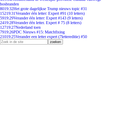
bosbranden
80
19:32
Het grote dagelijkse Trump nieuws topic #31
152
19:31
Verander één letter: Expert #91 (10 letters)
59
19:29
Verander één letter: Expert #143 (9 letters)
24
19:28
Verander één letter. Expert # 75 (8 letters)
127
19:27
Nederland toen
79
19:26
PDC Nieuws #15: Matchfixing
210
19:25
Verander een letter expert (7lettereditie) #50