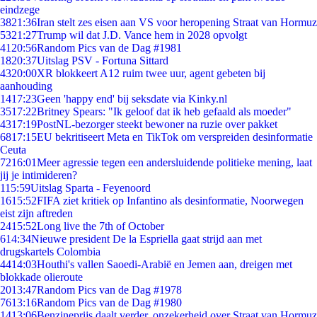
eindzege
38
21:36
Iran stelt zes eisen aan VS voor heropening Straat van Hormuz
53
21:27
Trump wil dat J.D. Vance hem in 2028 opvolgt
41
20:56
Random Pics van de Dag #1981
18
20:37
Uitslag PSV - Fortuna Sittard
43
20:00
XR blokkeert A12 ruim twee uur, agent gebeten bij
aanhouding
14
17:23
Geen 'happy end' bij seksdate via Kinky.nl
35
17:22
Britney Spears: "Ik geloof dat ik heb gefaald als moeder"
43
17:19
PostNL-bezorger steekt bewoner na ruzie over pakket
68
17:15
EU bekritiseert Meta en TikTok om verspreiden desinformatie
Ceuta
72
16:01
Meer agressie tegen een andersluidende politieke mening, laat
jij je intimideren?
1
15:59
Uitslag Sparta - Feyenoord
16
15:52
FIFA ziet kritiek op Infantino als desinformatie, Noorwegen
eist zijn aftreden
24
15:52
Long live the 7th of October
6
14:34
Nieuwe president De la Espriella gaat strijd aan met
drugskartels Colombia
44
14:03
Houthi's vallen Saoedi-Arabië en Jemen aan, dreigen met
blokkade olieroute
20
13:47
Random Pics van de Dag #1978
76
13:16
Random Pics van de Dag #1980
14
13:06
Benzineprijs daalt verder, onzekerheid over Straat van Hormuz