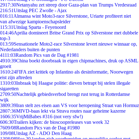
29
17:30
Netanyahu zet streep door Gaza-plan van Trumps Vredesraad
2
16:51
Uitslag PEC Zwolle - Ajax
0
16:11
Almansa wint Moto3-race Silverstone, Uriarte profiteert niet
van afwezige kampioenschapsleider
1
15:31
Uitslag Sparta - Feyenoord
0
14:46
Aprilia domineert Britse Grand Prix op Silverstone met dubbele
top-3
0
13:59
Sensationele Moto2-race Silverstone levert nieuwe winnaar op,
Nederlanders buiten de punten
41
11:03
Random Pics van de Dag #1981
49
10:39
China boekt doorbraak in eigen chipmachines, druk op ASML
groeit
16
10:24
FIFA ziet kritiek op Infantino als desinformatie, Noorwegen
eist zijn aftreden
13
10:03
Inbraak bij Haagse politie: dieven betrapt bij stelen illegale
sigaretten
27
09:50
Nachtelijk gebiedsverbod brengt rust terug in Rotterdamse
wijk
38
09:39
Iran stelt zes eisen aan VS voor heropening Straat van Hormuz
28
07:36
MIVD-baas lekt via Strava routes naar geheime kazerne
16
06:35
VrijMiBabes #316 (not very sfw!)
6
06:30
Trailers kijken: de bioscoopreleases van week 32
76
09/08
Random Pics van de Dag #1980
1
09/08
Uitslag AZ - ADO Den Haag
13
08/08
Hoe 30 landen zich voorbereiden op mogelijke oorlog met