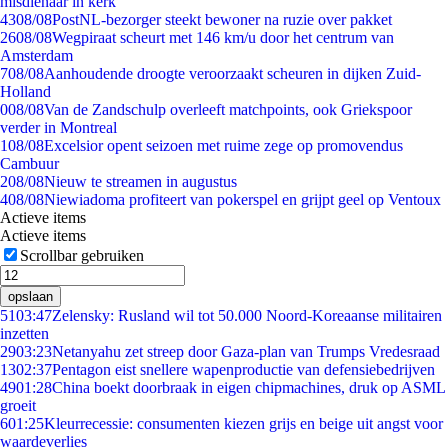
misdienaar in kerk
43
08/08
PostNL-bezorger steekt bewoner na ruzie over pakket
26
08/08
Wegpiraat scheurt met 146 km/u door het centrum van
Amsterdam
7
08/08
Aanhoudende droogte veroorzaakt scheuren in dijken Zuid-
Holland
0
08/08
Van de Zandschulp overleeft matchpoints, ook Griekspoor
verder in Montreal
1
08/08
Excelsior opent seizoen met ruime zege op promovendus
Cambuur
2
08/08
Nieuw te streamen in augustus
4
08/08
Niewiadoma profiteert van pokerspel en grijpt geel op Ventoux
Actieve items
Actieve items
Scrollbar gebruiken
opslaan
51
03:47
Zelensky: Rusland wil tot 50.000 Noord-Koreaanse militairen
inzetten
29
03:23
Netanyahu zet streep door Gaza-plan van Trumps Vredesraad
13
02:37
Pentagon eist snellere wapenproductie van defensiebedrijven
49
01:28
China boekt doorbraak in eigen chipmachines, druk op ASML
groeit
6
01:25
Kleurrecessie: consumenten kiezen grijs en beige uit angst voor
waardeverlies