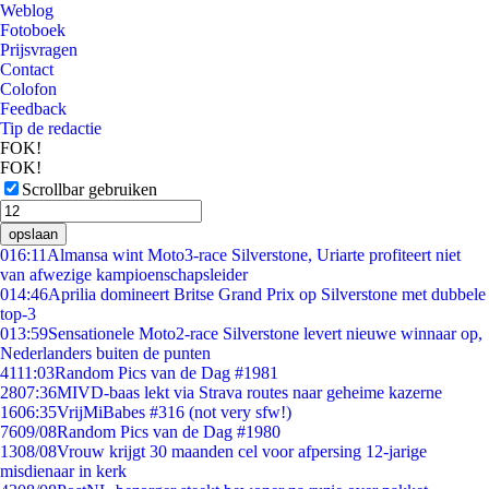
Weblog
Fotoboek
Prijsvragen
Contact
Colofon
Feedback
Tip de redactie
FOK!
FOK!
Scrollbar gebruiken
opslaan
0
16:11
Almansa wint Moto3-race Silverstone, Uriarte profiteert niet
van afwezige kampioenschapsleider
0
14:46
Aprilia domineert Britse Grand Prix op Silverstone met dubbele
top-3
0
13:59
Sensationele Moto2-race Silverstone levert nieuwe winnaar op,
Nederlanders buiten de punten
41
11:03
Random Pics van de Dag #1981
28
07:36
MIVD-baas lekt via Strava routes naar geheime kazerne
16
06:35
VrijMiBabes #316 (not very sfw!)
76
09/08
Random Pics van de Dag #1980
13
08/08
Vrouw krijgt 30 maanden cel voor afpersing 12-jarige
misdienaar in kerk