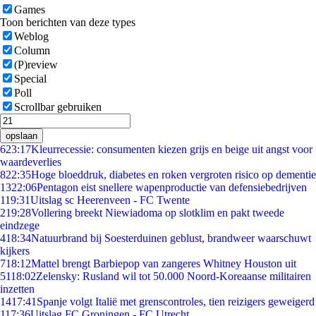
Games
Toon berichten van deze types
Weblog
Column
(P)review
Special
Poll
Scrollbar gebruiken
opslaan
6
23:17
Kleurrecessie: consumenten kiezen grijs en beige uit angst voor
waardeverlies
8
22:35
Hoge bloeddruk, diabetes en roken vergroten risico op dementie
13
22:06
Pentagon eist snellere wapenproductie van defensiebedrijven
1
19:31
Uitslag sc Heerenveen - FC Twente
2
19:28
Vollering breekt Niewiadoma op slotklim en pakt tweede
eindzege
4
18:34
Natuurbrand bij Soesterduinen geblust, brandweer waarschuwt
kijkers
7
18:12
Mattel brengt Barbiepop van zangeres Whitney Houston uit
51
18:02
Zelensky: Rusland wil tot 50.000 Noord-Koreaanse militairen
inzetten
14
17:41
Spanje volgt Italië met grenscontroles, tien reizigers geweigerd
1
17:36
Uitslag FC Groningen - FC Utrecht