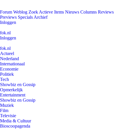
Forum
Weblog
Zoek
Actieve Items
Nieuws
Columns
Reviews
Previews
Specials
Archief
Inloggen
fok.nl
Inloggen
fok.nl
Actueel
Nederland
Internationaal
Economie
Politiek
Tech
Showbiz en Gossip
Opmerkelijk
Entertainment
Showbiz en Gossip
Muziek
Film
Televisie
Media & Cultuur
Bioscoopagenda