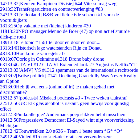
147
13:32
[Keuken Kampioen Divisie] #44 Vitesse mag weg
29
13:32
Transfergeruchten en contractverlenging #83
243
13:31
[Videoland] B&B vol liefde 6de seizoen #1 voor de
vooruitkijkers
18
13:25
Op vakantie met (kleine) kinderen #30
118
13:20
NPO-manager Menno de Boer (47) op non-actief stuurde
dick-pic rond
189
13:18
Teltopic #1561 tel door en door en door....
13
13:14
Historisch lage waterstanden Rijn en Donau
48
13:10
Hoe kom je van egels af?
60
13:07
Oorlog in Oekraïne #1318 Drone baby drone
63
13:04
GTA VI #12 GTA VI Extended look 27 Augustus Netflix/YT
233
13:03
[AMV] VS #1312 spammers van de internationale rechtsorde
85
13:02
[Britse politiek] #141 Declining Gracefully Was Never Really
an Option
26
13:00
Heb jij wel eens (online of irl) te maken gehad met
discriminatie?
153
12:57
[podcasts] Misdaad podcasts #3 - Twee weken taakstraf
225
12:56
GR: Elk glas alcohol is riskant, geen bewijs voor gunstig
effect
24
12:53
Pinda-allergie? Andermans poep slikken helpt misschien
104
12:50
Progressieve Democraat El-Sayed wint nipt voorverkiezing
Michigan
178
12:42
Touwtrekken 2.0 #636 - Team 1 beste team *G* *O*
249
12:40
Vinted #15 nog-net-niet gratis en verzendgezeur