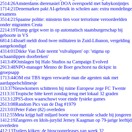
25
14:26
Amsterdams dierenasiel DOA overspoeld met babykonijntjes
17
14:21
Denemarken pakt AI-gebruik in scholen aan: extra mondelinge
examens
35
14:21
Spaanse politie: minstens tien voor terrorisme veroordeelden
onder migranten Ceuta
22
14:19
Trump grijpt weer in op automatisch staatsburgerschap bij
geboorte in VS
68
14:14
Israël meldt dood twee militairen in Zuid-Libanon, vergelding
aangekondigd
43
14:01
Dikke Van Dale neemt 'vulvalippen' op: 'stigma op
schaamlippen doorbreken'
14
13:49
Ontslagen bij Halo Studios na Campaign Evolved
29
13:48
NPO-manager Menno de Boer geschorst na dickpic in
groepsapp
17
13:44
OM eist TBS tegen verwarde man die agenten stak met
aardappelschilmesje
1
13:37
Nieuwkomers schitteren bij ruime Europese zege FC Twente
21
13:31
Tropische hitte keert zondag terug met lokaal 32 graden
15
13:12
PS5-doos waarschuwt voor einde fysieke games
26
13:08
Random Pics van de Dag #1979
22
13:01
Peter Faber (82) overleden
11
12:55
Meta krijgt half miljard boete voor mentale schade bij jongeren
14
12:19
Zangeres en Idols-jurylid Jerney Kaagman op 79-jarige leeftijd
overleden
4
12:13
Trailers kijken: de bioscoopreleases van week 32