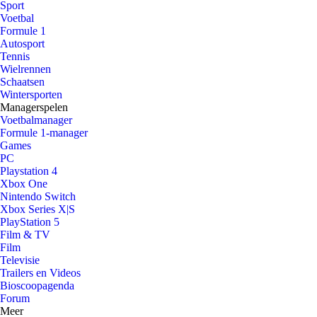
Sport
Voetbal
Formule 1
Autosport
Tennis
Wielrennen
Schaatsen
Wintersporten
Managerspelen
Voetbalmanager
Formule 1-manager
Games
PC
Playstation 4
Xbox One
Nintendo Switch
Xbox Series X|S
PlayStation 5
Film & TV
Film
Televisie
Trailers en Videos
Bioscoopagenda
Forum
Meer