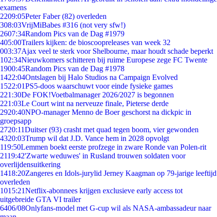
examens
22
09:05
Peter Faber (82) overleden
3
08:03
VrijMiBabes #316 (not very sfw!)
26
07:34
Random Pics van de Dag #1979
4
05:00
Trailers kijken: de bioscoopreleases van week 32
0
03:37
Ajax veel te sterk voor Shelbourne, maar houdt schade beperkt
1
02:34
Nieuwkomers schitteren bij ruime Europese zege FC Twente
19
00:45
Random Pics van de Dag #1978
14
22:04
Ontslagen bij Halo Studios na Campaign Evolved
15
22:01
PS5-doos waarschuwt voor einde fysieke games
2
21:30
De FOK!Voetbalmanager 2026/2027 is begonnen
2
21:03
Le Court wint na nerveuze finale, Pieterse derde
29
20:40
NPO-manager Menno de Boer geschorst na dickpic in
groepsapp
27
20:11
Duitser (93) crasht met quad tegen boom, vier gewonden
43
20:03
Trump wil dat J.D. Vance hem in 2028 opvolgt
1
19:50
Lemmen boekt eerste profzege in zware Ronde van Polen-rit
21
19:42
'Zwarte weduwes' in Rusland trouwen soldaten voor
overlijdensuitkering
14
18:20
Zangeres en Idols-jurylid Jerney Kaagman op 79-jarige leeftijd
overleden
10
15:21
Netflix-abonnees krijgen exclusieve early access tot
uitgebreide GTA VI trailer
64
06/08
Onlyfans-model met G-cup wil als NASA-ambassadeur naar
maan