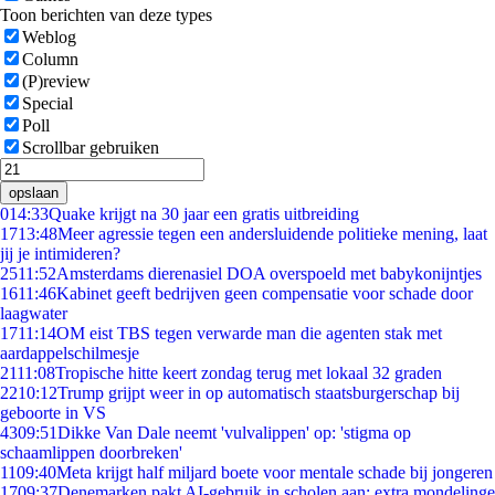
Toon berichten van deze types
Weblog
Column
(P)review
Special
Poll
Scrollbar gebruiken
opslaan
0
14:33
Quake krijgt na 30 jaar een gratis uitbreiding
17
13:48
Meer agressie tegen een andersluidende politieke mening, laat
jij je intimideren?
25
11:52
Amsterdams dierenasiel DOA overspoeld met babykonijntjes
16
11:46
Kabinet geeft bedrijven geen compensatie voor schade door
laagwater
17
11:14
OM eist TBS tegen verwarde man die agenten stak met
aardappelschilmesje
21
11:08
Tropische hitte keert zondag terug met lokaal 32 graden
22
10:12
Trump grijpt weer in op automatisch staatsburgerschap bij
geboorte in VS
43
09:51
Dikke Van Dale neemt 'vulvalippen' op: 'stigma op
schaamlippen doorbreken'
11
09:40
Meta krijgt half miljard boete voor mentale schade bij jongeren
17
09:37
Denemarken pakt AI-gebruik in scholen aan: extra mondelinge