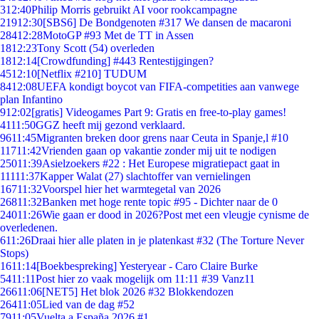
3
12:40
Philip Morris gebruikt AI voor rookcampagne
219
12:30
[SBS6] De Bondgenoten #317 We dansen de macaroni
284
12:28
MotoGP #93 Met de TT in Assen
18
12:23
Tony Scott (54) overleden
18
12:14
[Crowdfunding] #443 Rentestijgingen?
45
12:10
[Netflix #210] TUDUM
84
12:08
UEFA kondigt boycot van FIFA-competities aan vanwege
plan Infantino
9
12:02
[gratis] Videogames Part 9: Gratis en free-to-play games!
41
11:50
GGZ heeft mij gezond verklaard.
96
11:45
Migranten breken door grens naar Ceuta in Spanje,l #10
117
11:42
Vrienden gaan op vakantie zonder mij uit te nodigen
250
11:39
Asielzoekers #22 : Het Europese migratiepact gaat in
111
11:37
Kapper Walat (27) slachtoffer van vernielingen
167
11:32
Voorspel hier het warmtegetal van 2026
268
11:32
Banken met hoge rente topic #95 - Dichter naar de 0
240
11:26
Wie gaan er dood in 2026?Post met een vleugje cynisme de
overledenen.
6
11:26
Draai hier alle platen in je platenkast #32 (The Torture Never
Stops)
16
11:14
[Boekbespreking] Yesteryear - Caro Claire Burke
54
11:11
Post hier zo vaak mogelijk om 11:11 #39 Vanz11
266
11:06
[NET5] Het blok 2026 #32 Blokkendozen
264
11:05
Lied van de dag #52
79
11:05
Vuelta a España 2026 #1