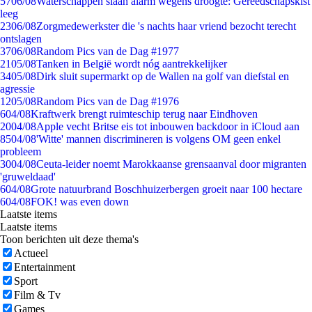
57
06/08
Waterschappen slaan alarm wegens droogte: Gereedschapskist
leeg
23
06/08
Zorgmedewerkster die 's nachts haar vriend bezocht terecht
ontslagen
37
06/08
Random Pics van de Dag #1977
21
05/08
Tanken in België wordt nóg aantrekkelijker
34
05/08
Dirk sluit supermarkt op de Wallen na golf van diefstal en
agressie
12
05/08
Random Pics van de Dag #1976
6
04/08
Kraftwerk brengt ruimteschip terug naar Eindhoven
20
04/08
Apple vecht Britse eis tot inbouwen backdoor in iCloud aan
85
04/08
'Witte' mannen discrimineren is volgens OM geen enkel
probleem
30
04/08
Ceuta-leider noemt Marokkaanse grensaanval door migranten
'gruweldaad'
6
04/08
Grote natuurbrand Boschhuizerbergen groeit naar 100 hectare
6
04/08
FOK! was even down
Laatste items
Laatste items
Toon berichten uit deze thema's
Actueel
Entertainment
Sport
Film & Tv
Games