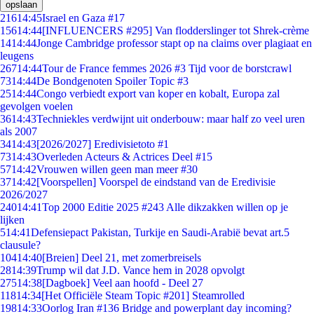
opslaan
216
14:45
Israel en Gaza #17
156
14:44
[INFLUENCERS #295] Van flodderslinger tot Shrek-crème
14
14:44
Jonge Cambridge professor stapt op na claims over plagiaat en
leugens
267
14:44
Tour de France femmes 2026 #3 Tijd voor de borstcrawl
73
14:44
De Bondgenoten Spoiler Topic #3
25
14:44
Congo verbiedt export van koper en kobalt, Europa zal
gevolgen voelen
36
14:43
Techniekles verdwijnt uit onderbouw: maar half zo veel uren
als 2007
34
14:43
[2026/2027] Eredivisietoto #1
73
14:43
Overleden Acteurs & Actrices Deel #15
57
14:42
Vrouwen willen geen man meer #30
37
14:42
[Voorspellen] Voorspel de eindstand van de Eredivisie
2026/2027
240
14:41
Top 2000 Editie 2025 #243 Alle dikzakken willen op je
lijken
5
14:41
Defensiepact Pakistan, Turkije en Saudi-Arabië bevat art.5
clausule?
104
14:40
[Breien] Deel 21, met zomerbreisels
28
14:39
Trump wil dat J.D. Vance hem in 2028 opvolgt
275
14:38
[Dagboek] Veel aan hoofd - Deel 27
118
14:34
[Het Officiële Steam Topic #201] Steamrolled
198
14:33
Oorlog Iran #136 Bridge and powerplant day incoming?