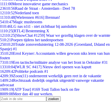
11
11:00
Meest innovatieve game mechanics
236
10:56
Raad de Straat - Amsterdam - Deel 78
121
10:52
Nederland toen
113
10:48
[Wielrennen #616] Brennan!
54
10:47
Magic mushrooms
0
10:46
LG nas n1t1 - niet zichtbaar bij aansluiten
11
10:25
[RTL4] Bestemming X
121
10:25
[ShowChat #1259] Waar we gezellig klagen over de warmte
5
10:21
Poepen tijdens het tandenpoetsen
250
10:20
Totale zonsverduistering 12-08-2026 (Groenland, IJsland en
Spanje) #1
35
10:20
Errol Keyner: Accountants willen gewoon niks leren van hun
fouten
73
10:19
Een tactische/militaire analyse van het front in Oekraïne #31
133
10:04
[WLR SC #417] Nieuw deel openen was kaputt
162
09:42
Politieke podcasts #1
42
09:39
Zoon(11) onderneemt werkelijk geen reet in de vakantie
14
09:24
Rechtszaak dodelijk ongeluk uitgesteld vanwege vakantie
advocaat
19
09:19
[ATP Tour] #169 Tosti Tallon back on fire
80
09:08
Meer dan 40 uur werken.