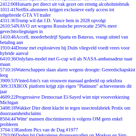
24
12:00
Huisarts per direct uit vak gezet om ernstig alcoholmisbruik
10
11:41
Netflix-abonnees krijgen exclusieve early access tot
uitgebreide GTA VI trailer
43
11:36
Trump wil dat J.D. Vance hem in 2028 opvolgt
26
10:54
NAVO zet wegens Russische provocatie 250% meer
gevechtsvliegtuigen in
14
10:46
Accell, moederbedrijf Sparta en Batavus, vraagt uitstel van
betaling aan
19
10:44
Drone met explosieven bij Duits vliegveld voedt vrees voor
hybride aanval
64
10:36
Onlyfans-model met G-cup wil als NASA-ambassadeur naar
maan
57
10:16
Waterschappen slaan alarm wegens droogte: Gereedschapskist
leeg
39
09:53
Vinted-foto's van vrouwen massaal gedeeld op seksfora
3
09:33
XBOX platform krijgt zijn eigen "Platinum" achievements dit
jaar
46
09:22
Progressieve Democraat El-Sayed wint nipt voorverkiezing
Michigan
34
08:18
Wakker Dier dient klacht in tegen insectenfabriek Protix om
duurzaamheidsclaims
85
04:44
'Witte' mannen discrimineren is volgens OM geen enkel
probleem
37
04:13
Random Pics van de Dag #1977
27
03:06
Doden bij Oekraïense droneaanvallen op Moskou en Sint-