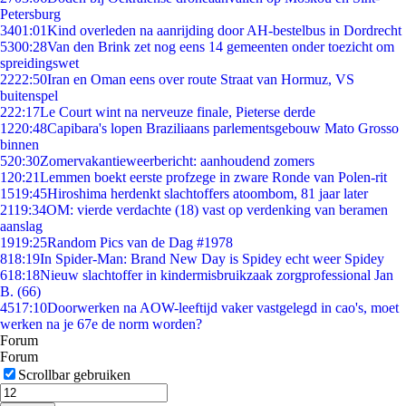
Petersburg
34
01:01
Kind overleden na aanrijding door AH-bestelbus in Dordrecht
53
00:28
Van den Brink zet nog eens 14 gemeenten onder toezicht om
spreidingswet
22
22:50
Iran en Oman eens over route Straat van Hormuz, VS
buitenspel
2
22:17
Le Court wint na nerveuze finale, Pieterse derde
12
20:48
Capibara's lopen Braziliaans parlementsgebouw Mato Grosso
binnen
5
20:30
Zomervakantieweerbericht: aanhoudend zomers
1
20:21
Lemmen boekt eerste profzege in zware Ronde van Polen-rit
15
19:45
Hiroshima herdenkt slachtoffers atoombom, 81 jaar later
21
19:34
OM: vierde verdachte (18) vast op verdenking van beramen
aanslag
19
19:25
Random Pics van de Dag #1978
8
18:19
In Spider-Man: Brand New Day is Spidey echt weer Spidey
6
18:18
Nieuw slachtoffer in kindermisbruikzaak zorgprofessional Jan
B. (66)
45
17:10
Doorwerken na AOW-leeftijd vaker vastgelegd in cao's, moet
werken na je 67e de norm worden?
Forum
Forum
Scrollbar gebruiken