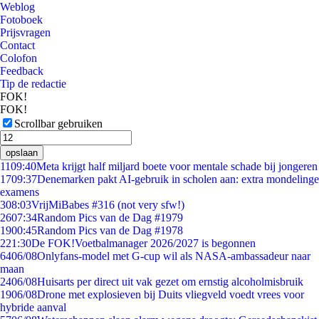
Weblog
Fotoboek
Prijsvragen
Contact
Colofon
Feedback
Tip de redactie
FOK!
FOK!
Scrollbar gebruiken
opslaan
11
09:40
Meta krijgt half miljard boete voor mentale schade bij jongeren
17
09:37
Denemarken pakt AI-gebruik in scholen aan: extra mondelinge
examens
3
08:03
VrijMiBabes #316 (not very sfw!)
26
07:34
Random Pics van de Dag #1979
19
00:45
Random Pics van de Dag #1978
2
21:30
De FOK!Voetbalmanager 2026/2027 is begonnen
64
06/08
Onlyfans-model met G-cup wil als NASA-ambassadeur naar
maan
24
06/08
Huisarts per direct uit vak gezet om ernstig alcoholmisbruik
19
06/08
Drone met explosieven bij Duits vliegveld voedt vrees voor
hybride aanval