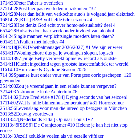
17
14:33
Peter Faber is overleden
275
14:28
Post hier pas overleden muzikanten #32
20
14:28
Meer dan helft van verkochte auto's is volgend jaar elektrisch
168
14:28
[RTL] B&B vol liefde 6de seizoen #4
72
14:28
Hoe denkt God echt over homo-seksualiteit? deel 4
65
14:28
Huisarts doet haar werk onder invloed van alcohol
9
14:24
Single mannen verplichtsingle moeders laten daten?
69
14:21
Afvallen met injecties #4
79
14:18
[FOK!Voetbalmanager 2026/2027] #1 We zijn er weer
45
14:17
Woningtekort: dus ga je woningen slopen, logisch
14
14:13
97-jarige Betty verbreekt opnieuw record als oudste
34
14:11
Klacht ingediend tegen grootste insectenfabriek ter wereld
116
14:10
Hurricane & Cyclone Season 2026
7
14:09
Spaanse kust onder vuur van Portugese oorlogsschepen: 120
gewonden
35
14:03
Zou je vreemdgaan in een relatie kunnen vergeven?
32
14:03
Astronomie in de Achtertuin #6
175
14:02
[Live Eredivisie #1784] Dying seconds van het seizoen!
171
14:02
Wat is jullie binnenhuistemperatuur? #81 Horrorzomer
25
13:56
Levenslang voor man die inreed op betogers in München
30
13:52
Eeuwig voortleven
131
13:47
[Nederlands Elftal] Op naar Louis IV?
191
13:45
[SBS6] De Oranjezomer #10 Helene je kan het niet stop
ermee
38
13:43
Jezelf gelukkig voelen als vrijgezelle vijftiger