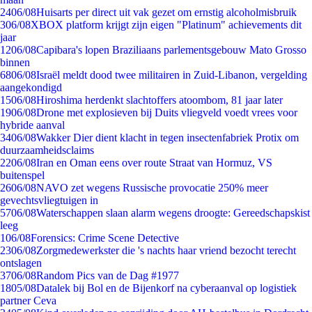
24
06/08
Huisarts per direct uit vak gezet om ernstig alcoholmisbruik
3
06/08
XBOX platform krijgt zijn eigen "Platinum" achievements dit
jaar
12
06/08
Capibara's lopen Braziliaans parlementsgebouw Mato Grosso
binnen
68
06/08
Israël meldt dood twee militairen in Zuid-Libanon, vergelding
aangekondigd
15
06/08
Hiroshima herdenkt slachtoffers atoombom, 81 jaar later
19
06/08
Drone met explosieven bij Duits vliegveld voedt vrees voor
hybride aanval
34
06/08
Wakker Dier dient klacht in tegen insectenfabriek Protix om
duurzaamheidsclaims
22
06/08
Iran en Oman eens over route Straat van Hormuz, VS
buitenspel
26
06/08
NAVO zet wegens Russische provocatie 250% meer
gevechtsvliegtuigen in
57
06/08
Waterschappen slaan alarm wegens droogte: Gereedschapskist
leeg
1
06/08
Forensics: Crime Scene Detective
23
06/08
Zorgmedewerkster die 's nachts haar vriend bezocht terecht
ontslagen
37
06/08
Random Pics van de Dag #1977
18
05/08
Datalek bij Bol en de Bijenkorf na cyberaanval op logistiek
partner Ceva