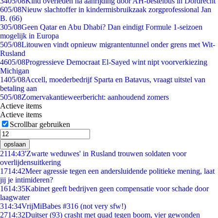
34
05/08
Kind overleden na aanrijding door AH-bestelbus in Dordrecht
6
05/08
Nieuw slachtoffer in kindermisbruikzaak zorgprofessional Jan
B. (66)
3
05/08
Geen Qatar en Abu Dhabi? Dan eindigt Formule 1-seizoen
mogelijk in Europa
5
05/08
Litouwen vindt opnieuw migrantentunnel onder grens met Wit-
Rusland
46
05/08
Progressieve Democraat El-Sayed wint nipt voorverkiezing
Michigan
14
05/08
Accell, moederbedrijf Sparta en Batavus, vraagt uitstel van
betaling aan
5
05/08
Zomervakantieweerbericht: aanhoudend zomers
Actieve items
Actieve items
Scrollbar gebruiken
opslaan
21
14:43
'Zwarte weduwes' in Rusland trouwen soldaten voor
overlijdensuitkering
17
14:42
Meer agressie tegen een andersluidende politieke mening, laat
jij je intimideren?
16
14:35
Kabinet geeft bedrijven geen compensatie voor schade door
laagwater
3
14:34
VrijMiBabes #316 (not very sfw!)
27
14:32
Duitser (93) crasht met quad tegen boom, vier gewonden