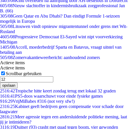
34
05/08
Kind overleden na aanrijding door AH-bestelbus in Dordrecht
6
05/08
Nieuw slachtoffer in kindermisbruikzaak zorgprofessional Jan
B. (66)
3
05/08
Geen Qatar en Abu Dhabi? Dan eindigt Formule 1-seizoen
mogelijk in Europa
5
05/08
Litouwen vindt opnieuw migrantentunnel onder grens met Wit-
Rusland
46
05/08
Progressieve Democraat El-Sayed wint nipt voorverkiezing
Michigan
14
05/08
Accell, moederbedrijf Sparta en Batavus, vraagt uitstel van
betaling aan
5
05/08
Zomervakantieweerbericht: aanhoudend zomers
Actieve items
Actieve items
Scrollbar gebruiken
opslaan
25
16:42
Tropische hitte keert zondag terug met lokaal 32 graden
16
16:41
PS5-doos waarschuwt voor einde fysieke games
9
16:29
VrijMiBabes #316 (not very sfw!)
23
16:25
Kabinet geeft bedrijven geen compensatie voor schade door
laagwater
28
16:21
Meer agressie tegen een andersluidende politieke mening, laat
jij je intimideren?
31
16:19
Duitser (93) crasht met quad tegen boom, vier gewonden