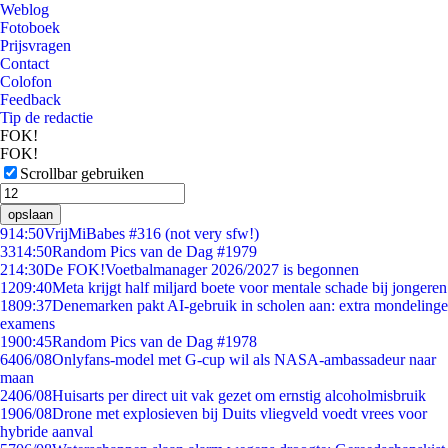
Weblog
Fotoboek
Prijsvragen
Contact
Colofon
Feedback
Tip de redactie
FOK!
FOK!
Scrollbar gebruiken
opslaan
9
14:50
VrijMiBabes #316 (not very sfw!)
33
14:50
Random Pics van de Dag #1979
2
14:30
De FOK!Voetbalmanager 2026/2027 is begonnen
12
09:40
Meta krijgt half miljard boete voor mentale schade bij jongeren
18
09:37
Denemarken pakt AI-gebruik in scholen aan: extra mondelinge
examens
19
00:45
Random Pics van de Dag #1978
64
06/08
Onlyfans-model met G-cup wil als NASA-ambassadeur naar
maan
24
06/08
Huisarts per direct uit vak gezet om ernstig alcoholmisbruik
19
06/08
Drone met explosieven bij Duits vliegveld voedt vrees voor
hybride aanval