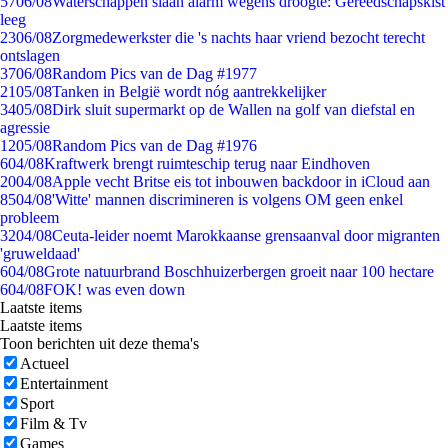
57
06/08
Waterschappen slaan alarm wegens droogte: Gereedschapskist
leeg
23
06/08
Zorgmedewerkster die 's nachts haar vriend bezocht terecht
ontslagen
37
06/08
Random Pics van de Dag #1977
21
05/08
Tanken in België wordt nóg aantrekkelijker
34
05/08
Dirk sluit supermarkt op de Wallen na golf van diefstal en
agressie
12
05/08
Random Pics van de Dag #1976
6
04/08
Kraftwerk brengt ruimteschip terug naar Eindhoven
20
04/08
Apple vecht Britse eis tot inbouwen backdoor in iCloud aan
85
04/08
'Witte' mannen discrimineren is volgens OM geen enkel
probleem
32
04/08
Ceuta-leider noemt Marokkaanse grensaanval door migranten
'gruweldaad'
6
04/08
Grote natuurbrand Boschhuizerbergen groeit naar 100 hectare
6
04/08
FOK! was even down
Laatste items
Laatste items
Toon berichten uit deze thema's
Actueel
Entertainment
Sport
Film & Tv
Games