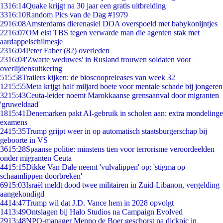
13
16:14
Quake krijgt na 30 jaar een gratis uitbreiding
33
16:10
Random Pics van de Dag #1979
29
16:08
Amsterdams dierenasiel DOA overspoeld met babykonijntjes
22
16:07
OM eist TBS tegen verwarde man die agenten stak met
aardappelschilmesje
23
16:04
Peter Faber (82) overleden
23
16:04
'Zwarte weduwes' in Rusland trouwen soldaten voor
overlijdensuitkering
5
15:58
Trailers kijken: de bioscoopreleases van week 32
12
15:55
Meta krijgt half miljard boete voor mentale schade bij jongeren
32
15:43
Ceuta-leider noemt Marokkaanse grensaanval door migranten
'gruweldaad'
18
15:41
Denemarken pakt AI-gebruik in scholen aan: extra mondelinge
examens
24
15:35
Trump grijpt weer in op automatisch staatsburgerschap bij
geboorte in VS
36
15:28
Spaanse politie: minstens tien voor terrorisme veroordeelden
onder migranten Ceuta
44
15:15
Dikke Van Dale neemt 'vulvalippen' op: 'stigma op
schaamlippen doorbreken'
69
15:03
Israël meldt dood twee militairen in Zuid-Libanon, vergelding
aangekondigd
44
14:47
Trump wil dat J.D. Vance hem in 2028 opvolgt
14
13:49
Ontslagen bij Halo Studios na Campaign Evolved
29
13:48
NPO-manager Menno de Boer geschorst na dickpic in