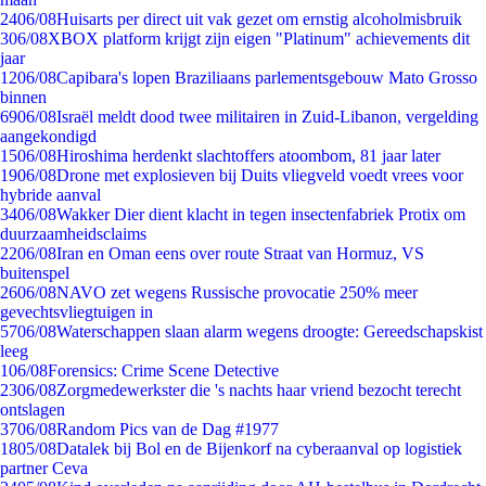
24
06/08
Huisarts per direct uit vak gezet om ernstig alcoholmisbruik
3
06/08
XBOX platform krijgt zijn eigen "Platinum" achievements dit
jaar
12
06/08
Capibara's lopen Braziliaans parlementsgebouw Mato Grosso
binnen
69
06/08
Israël meldt dood twee militairen in Zuid-Libanon, vergelding
aangekondigd
15
06/08
Hiroshima herdenkt slachtoffers atoombom, 81 jaar later
19
06/08
Drone met explosieven bij Duits vliegveld voedt vrees voor
hybride aanval
34
06/08
Wakker Dier dient klacht in tegen insectenfabriek Protix om
duurzaamheidsclaims
22
06/08
Iran en Oman eens over route Straat van Hormuz, VS
buitenspel
26
06/08
NAVO zet wegens Russische provocatie 250% meer
gevechtsvliegtuigen in
57
06/08
Waterschappen slaan alarm wegens droogte: Gereedschapskist
leeg
1
06/08
Forensics: Crime Scene Detective
23
06/08
Zorgmedewerkster die 's nachts haar vriend bezocht terecht
ontslagen
37
06/08
Random Pics van de Dag #1977
18
05/08
Datalek bij Bol en de Bijenkorf na cyberaanval op logistiek
partner Ceva