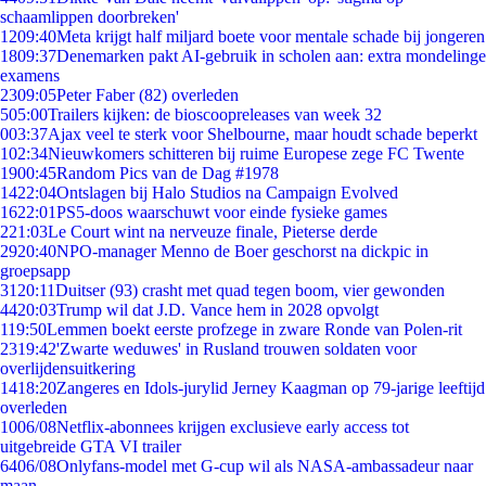
schaamlippen doorbreken'
12
09:40
Meta krijgt half miljard boete voor mentale schade bij jongeren
18
09:37
Denemarken pakt AI-gebruik in scholen aan: extra mondelinge
examens
23
09:05
Peter Faber (82) overleden
5
05:00
Trailers kijken: de bioscoopreleases van week 32
0
03:37
Ajax veel te sterk voor Shelbourne, maar houdt schade beperkt
1
02:34
Nieuwkomers schitteren bij ruime Europese zege FC Twente
19
00:45
Random Pics van de Dag #1978
14
22:04
Ontslagen bij Halo Studios na Campaign Evolved
16
22:01
PS5-doos waarschuwt voor einde fysieke games
2
21:03
Le Court wint na nerveuze finale, Pieterse derde
29
20:40
NPO-manager Menno de Boer geschorst na dickpic in
groepsapp
31
20:11
Duitser (93) crasht met quad tegen boom, vier gewonden
44
20:03
Trump wil dat J.D. Vance hem in 2028 opvolgt
1
19:50
Lemmen boekt eerste profzege in zware Ronde van Polen-rit
23
19:42
'Zwarte weduwes' in Rusland trouwen soldaten voor
overlijdensuitkering
14
18:20
Zangeres en Idols-jurylid Jerney Kaagman op 79-jarige leeftijd
overleden
10
06/08
Netflix-abonnees krijgen exclusieve early access tot
uitgebreide GTA VI trailer
64
06/08
Onlyfans-model met G-cup wil als NASA-ambassadeur naar
maan