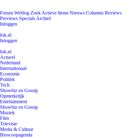
Forum
Weblog
Zoek
Actieve Items
Nieuws
Columns
Reviews
Previews
Specials
Archief
Inloggen
fok.nl
Inloggen
fok.nl
Actueel
Nederland
Internationaal
Economie
Politiek
Tech
Showbiz en Gossip
Opmerkelijk
Entertainment
Showbiz en Gossip
Muziek
Film
Televisie
Media & Cultuur
Bioscoopagenda