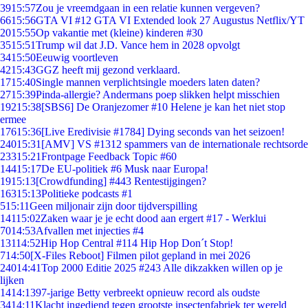
39
15:57
Zou je vreemdgaan in een relatie kunnen vergeven?
66
15:56
GTA VI #12 GTA VI Extended look 27 Augustus Netflix/YT
20
15:55
Op vakantie met (kleine) kinderen #30
35
15:51
Trump wil dat J.D. Vance hem in 2028 opvolgt
34
15:50
Eeuwig voortleven
42
15:43
GGZ heeft mij gezond verklaard.
17
15:40
Single mannen verplichtsingle moeders laten daten?
27
15:39
Pinda-allergie? Andermans poep slikken helpt misschien
192
15:38
[SBS6] De Oranjezomer #10 Helene je kan het niet stop
ermee
176
15:36
[Live Eredivisie #1784] Dying seconds van het seizoen!
240
15:31
[AMV] VS #1312 spammers van de internationale rechtsorde
233
15:21
Frontpage Feedback Topic #60
144
15:17
De EU-politiek #6 Musk naar Europa!
19
15:13
[Crowdfunding] #443 Rentestijgingen?
163
15:13
Politieke podcasts #1
5
15:11
Geen miljonair zijn door tijdverspilling
141
15:02
Zaken waar je je echt dood aan ergert #17 - Werklui
70
14:53
Afvallen met injecties #4
131
14:52
Hip Hop Central #114 Hip Hop Don´t Stop!
7
14:50
[X-Files Reboot] Filmen pilot gepland in mei 2026
240
14:41
Top 2000 Editie 2025 #243 Alle dikzakken willen op je
lijken
14
14:13
97-jarige Betty verbreekt opnieuw record als oudste
34
14:11
Klacht ingediend tegen grootste insectenfabriek ter wereld