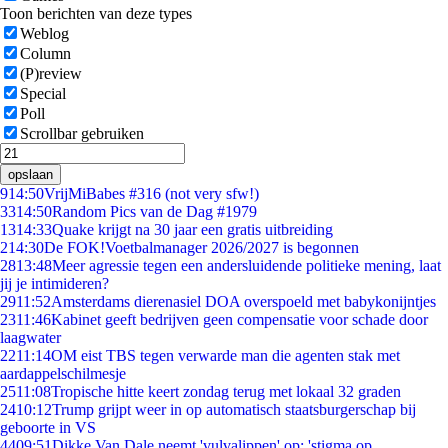
Toon berichten van deze types
Weblog
Column
(P)review
Special
Poll
Scrollbar gebruiken
opslaan
9
14:50
VrijMiBabes #316 (not very sfw!)
33
14:50
Random Pics van de Dag #1979
13
14:33
Quake krijgt na 30 jaar een gratis uitbreiding
2
14:30
De FOK!Voetbalmanager 2026/2027 is begonnen
28
13:48
Meer agressie tegen een andersluidende politieke mening, laat
jij je intimideren?
29
11:52
Amsterdams dierenasiel DOA overspoeld met babykonijntjes
23
11:46
Kabinet geeft bedrijven geen compensatie voor schade door
laagwater
22
11:14
OM eist TBS tegen verwarde man die agenten stak met
aardappelschilmesje
25
11:08
Tropische hitte keert zondag terug met lokaal 32 graden
24
10:12
Trump grijpt weer in op automatisch staatsburgerschap bij
geboorte in VS
44
09:51
Dikke Van Dale neemt 'vulvalippen' op: 'stigma op