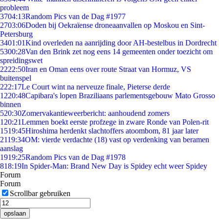
probleem
37
04:13
Random Pics van de Dag #1977
27
03:06
Doden bij Oekraïense droneaanvallen op Moskou en Sint-
Petersburg
34
01:01
Kind overleden na aanrijding door AH-bestelbus in Dordrecht
53
00:28
Van den Brink zet nog eens 14 gemeenten onder toezicht om
spreidingswet
22
22:50
Iran en Oman eens over route Straat van Hormuz, VS
buitenspel
2
22:17
Le Court wint na nerveuze finale, Pieterse derde
12
20:48
Capibara's lopen Braziliaans parlementsgebouw Mato Grosso
binnen
5
20:30
Zomervakantieweerbericht: aanhoudend zomers
1
20:21
Lemmen boekt eerste profzege in zware Ronde van Polen-rit
15
19:45
Hiroshima herdenkt slachtoffers atoombom, 81 jaar later
21
19:34
OM: vierde verdachte (18) vast op verdenking van beramen
aanslag
19
19:25
Random Pics van de Dag #1978
8
18:19
In Spider-Man: Brand New Day is Spidey echt weer Spidey
Forum
Forum
Scrollbar gebruiken
opslaan