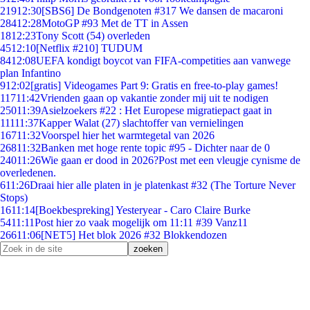
219
12:30
[SBS6] De Bondgenoten #317 We dansen de macaroni
284
12:28
MotoGP #93 Met de TT in Assen
18
12:23
Tony Scott (54) overleden
45
12:10
[Netflix #210] TUDUM
84
12:08
UEFA kondigt boycot van FIFA-competities aan vanwege
plan Infantino
9
12:02
[gratis] Videogames Part 9: Gratis en free-to-play games!
117
11:42
Vrienden gaan op vakantie zonder mij uit te nodigen
250
11:39
Asielzoekers #22 : Het Europese migratiepact gaat in
111
11:37
Kapper Walat (27) slachtoffer van vernielingen
167
11:32
Voorspel hier het warmtegetal van 2026
268
11:32
Banken met hoge rente topic #95 - Dichter naar de 0
240
11:26
Wie gaan er dood in 2026?Post met een vleugje cynisme de
overledenen.
6
11:26
Draai hier alle platen in je platenkast #32 (The Torture Never
Stops)
16
11:14
[Boekbespreking] Yesteryear - Caro Claire Burke
54
11:11
Post hier zo vaak mogelijk om 11:11 #39 Vanz11
266
11:06
[NET5] Het blok 2026 #32 Blokkendozen