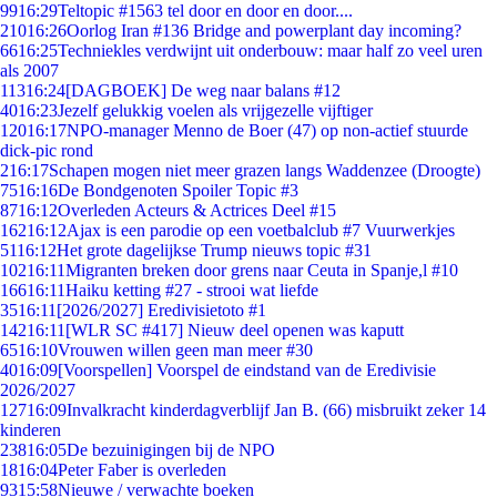
99
16:29
Teltopic #1563 tel door en door en door....
210
16:26
Oorlog Iran #136 Bridge and powerplant day incoming?
66
16:25
Techniekles verdwijnt uit onderbouw: maar half zo veel uren
als 2007
113
16:24
[DAGBOEK] De weg naar balans #12
40
16:23
Jezelf gelukkig voelen als vrijgezelle vijftiger
120
16:17
NPO-manager Menno de Boer (47) op non-actief stuurde
dick-pic rond
2
16:17
Schapen mogen niet meer grazen langs Waddenzee (Droogte)
75
16:16
De Bondgenoten Spoiler Topic #3
87
16:12
Overleden Acteurs & Actrices Deel #15
162
16:12
Ajax is een parodie op een voetbalclub #7 Vuurwerkjes
51
16:12
Het grote dagelijkse Trump nieuws topic #31
102
16:11
Migranten breken door grens naar Ceuta in Spanje,l #10
166
16:11
Haiku ketting #27 - strooi wat liefde
35
16:11
[2026/2027] Eredivisietoto #1
142
16:11
[WLR SC #417] Nieuw deel openen was kaputt
65
16:10
Vrouwen willen geen man meer #30
40
16:09
[Voorspellen] Voorspel de eindstand van de Eredivisie
2026/2027
127
16:09
Invalkracht kinderdagverblijf Jan B. (66) misbruikt zeker 14
kinderen
238
16:05
De bezuinigingen bij de NPO
18
16:04
Peter Faber is overleden
93
15:58
Nieuwe / verwachte boeken