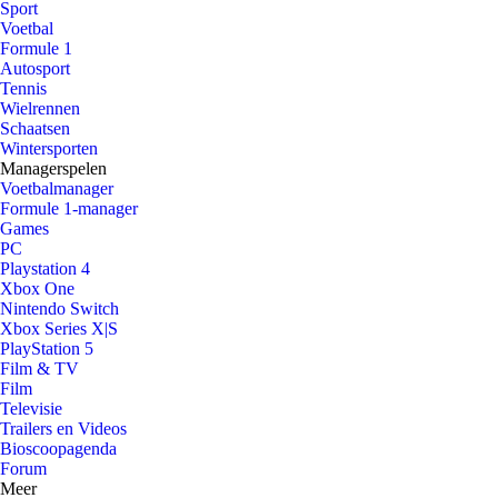
Sport
Voetbal
Formule 1
Autosport
Tennis
Wielrennen
Schaatsen
Wintersporten
Managerspelen
Voetbalmanager
Formule 1-manager
Games
PC
Playstation 4
Xbox One
Nintendo Switch
Xbox Series X|S
PlayStation 5
Film & TV
Film
Televisie
Trailers en Videos
Bioscoopagenda
Forum
Meer