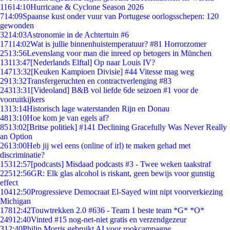
116
14:10
Hurricane & Cyclone Season 2026
7
14:09
Spaanse kust onder vuur van Portugese oorlogsschepen: 120
gewonden
32
14:03
Astronomie in de Achtertuin #6
171
14:02
Wat is jullie binnenhuistemperatuur? #81 Horrorzomer
25
13:56
Levenslang voor man die inreed op betogers in München
131
13:47
[Nederlands Elftal] Op naar Louis IV?
147
13:32
[Keuken Kampioen Divisie] #44 Vitesse mag weg
29
13:32
Transfergeruchten en contractverlenging #83
243
13:31
[Videoland] B&B vol liefde 6de seizoen #1 voor de
vooruitkijkers
13
13:14
Historisch lage waterstanden Rijn en Donau
48
13:10
Hoe kom je van egels af?
85
13:02
[Britse politiek] #141 Declining Gracefully Was Never Really
an Option
26
13:00
Heb jij wel eens (online of irl) te maken gehad met
discriminatie?
153
12:57
[podcasts] Misdaad podcasts #3 - Twee weken taakstraf
225
12:56
GR: Elk glas alcohol is riskant, geen bewijs voor gunstig
effect
104
12:50
Progressieve Democraat El-Sayed wint nipt voorverkiezing
Michigan
178
12:42
Touwtrekken 2.0 #636 - Team 1 beste team *G* *O*
249
12:40
Vinted #15 nog-net-niet gratis en verzendgezeur
3
12:40
Philip Morris gebruikt AI voor rookcampagne