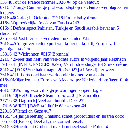
1
16:48
Tour de France femmes 2026 #4 op de Ventoux
67
16:47
Jonge Cambridge professor stapt op na claims over plagiaat en
leugens
85
16:46
Oorlog in Oekraïne #1318 Drone baby drone
4
16:43
Opmerkelijke foto's van Funda #243
6
16:43
Defensiepact Pakistan, Turkije en Saudi-Arabië bevat art.5
clausule?
276
16:43
Post hier pas overleden muzikanten #32
26
16:42
Congo verbiedt export van koper en kobalt, Europa zal
gevolgen voelen
133
16:42
[Wielrennen #616] Brennan!
22
16:42
Meer dan helft van verkochte auto's is volgend jaar elektrisch
198
16:41
[INFLUENCERS #295] Van flodderslinger tot Shrek-crème
85
16:41
[FOK!Voetbalmanager 2026/2027] #1 We zijn er weer
76
16:41
Huisarts doet haar werk onder invloed van alcohol
0
16:40
Miljarden naar Europese AI-start-ups: Nederland profiteert flink
mee
46
16:40
Woningtekort: dus ga je woningen slopen, logisch
121
16:40
[Het Officiële Steam Topic #201] Steamrolled
277
16:38
[Dagboek] Veel aan hoofd - Deel 27
174
16:38
[RTL] B&B vol liefde 6de seizoen #4
220
16:37
Israel en Gaza #17
8
16:34
14-jarige leerling Thailand schiet grootouders en leraren dood
105
16:34
[Breien] Deel 21, met zomerbreisels
78
16:33
Hoe denkt God echt over homo-seksualiteit? deel 4