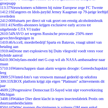
groepsapp
1
13:37
Nieuwkomers schitteren bij ruime Europese zege FC Twente
14
12:19
Zangeres en Idols-jurylid Jerney Kaagman op 79-jarige leeftijd
overleden
24
12:00
Huisarts per direct uit vak gezet om ernstig alcoholmisbruik
10
11:41
Netflix-abonnees krijgen exclusieve early access tot
uitgebreide GTA VI trailer
26
10:54
NAVO zet wegens Russische provocatie 250% meer
gevechtsvliegtuigen in
14
10:46
Accell, moederbedrijf Sparta en Batavus, vraagt uitstel van
betaling aan
19
10:44
Drone met explosieven bij Duits vliegveld voedt vrees voor
hybride aanval
64
10:36
Onlyfans-model met G-cup wil als NASA-ambassadeur naar
maan
57
10:16
Waterschappen slaan alarm wegens droogte: Gereedschapskist
leeg
39
09:53
Vinted-foto's van vrouwen massaal gedeeld op seksfora
3
09:33
XBOX platform krijgt zijn eigen "Platinum" achievements dit
jaar
46
09:22
Progressieve Democraat El-Sayed wint nipt voorverkiezing
Michigan
34
08:18
Wakker Dier dient klacht in tegen insectenfabriek Protix om
duurzaamheidsclaims
85
04:44
'Witte' mannen discrimineren is volgens OM geen enkel