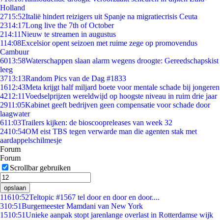
Holland
27
15:52
Italië hindert reizigers uit Spanje na migratiecrisis Ceuta
23
14:17
Long live the 7th of October
2
14:11
Nieuw te streamen in augustus
1
14:08
Excelsior opent seizoen met ruime zege op promovendus
Cambuur
60
13:58
Waterschappen slaan alarm wegens droogte: Gereedschapskist
leeg
37
13:13
Random Pics van de Dag #1833
16
12:43
Meta krijgt half miljard boete voor mentale schade bij jongeren
42
12:11
Voedselprijzen wereldwijd op hoogste niveau in ruim drie jaar
29
11:05
Kabinet geeft bedrijven geen compensatie voor schade door
laagwater
6
11:03
Trailers kijken: de bioscoopreleases van week 32
24
10:54
OM eist TBS tegen verwarde man die agenten stak met
aardappelschilmesje
Forum
Forum
Scrollbar gebruiken
opslaan
116
10:52
Teltopic #1567 tel door en door en door....
3
10:51
Burgemeester Mamdani van New York
15
10:51
Unieke aanpak stopt jarenlange overlast in Rotterdamse wijk