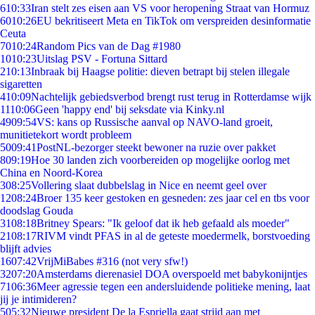
6
10:33
Iran stelt zes eisen aan VS voor heropening Straat van Hormuz
60
10:26
EU bekritiseert Meta en TikTok om verspreiden desinformatie
Ceuta
70
10:24
Random Pics van de Dag #1980
10
10:23
Uitslag PSV - Fortuna Sittard
2
10:13
Inbraak bij Haagse politie: dieven betrapt bij stelen illegale
sigaretten
4
10:09
Nachtelijk gebiedsverbod brengt rust terug in Rotterdamse wijk
11
10:06
Geen 'happy end' bij seksdate via Kinky.nl
49
09:54
VS: kans op Russische aanval op NAVO-land groeit,
munitietekort wordt probleem
50
09:41
PostNL-bezorger steekt bewoner na ruzie over pakket
8
09:19
Hoe 30 landen zich voorbereiden op mogelijke oorlog met
China en Noord-Korea
3
08:25
Vollering slaat dubbelslag in Nice en neemt geel over
12
08:24
Broer 135 keer gestoken en gesneden: zes jaar cel en tbs voor
doodslag Gouda
31
08:18
Britney Spears: "Ik geloof dat ik heb gefaald als moeder"
21
08:17
RIVM vindt PFAS in al de geteste moedermelk, borstvoeding
blijft advies
16
07:42
VrijMiBabes #316 (not very sfw!)
32
07:20
Amsterdams dierenasiel DOA overspoeld met babykonijntjes
71
06:36
Meer agressie tegen een andersluidende politieke mening, laat
jij je intimideren?
5
05:32
Nieuwe president De la Espriella gaat strijd aan met