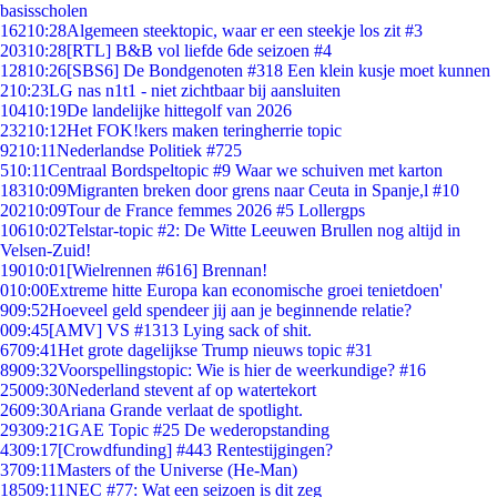
basisscholen
162
10:28
Algemeen steektopic, waar er een steekje los zit #3
203
10:28
[RTL] B&B vol liefde 6de seizoen #4
128
10:26
[SBS6] De Bondgenoten #318 Een klein kusje moet kunnen
2
10:23
LG nas n1t1 - niet zichtbaar bij aansluiten
104
10:19
De landelijke hittegolf van 2026
232
10:12
Het FOK!kers maken teringherrie topic
92
10:11
Nederlandse Politiek #725
5
10:11
Centraal Bordspeltopic #9 Waar we schuiven met karton
183
10:09
Migranten breken door grens naar Ceuta in Spanje,l #10
202
10:09
Tour de France femmes 2026 #5 Lollergps
106
10:02
Telstar-topic #2: De Witte Leeuwen Brullen nog altijd in
Velsen-Zuid!
190
10:01
[Wielrennen #616] Brennan!
0
10:00
Extreme hitte Europa kan economische groei tenietdoen'
9
09:52
Hoeveel geld spendeer jij aan je beginnende relatie?
0
09:45
[AMV] VS #1313 Lying sack of shit.
67
09:41
Het grote dagelijkse Trump nieuws topic #31
89
09:32
Voorspellingstopic: Wie is hier de weerkundige? #16
250
09:30
Nederland stevent af op watertekort
26
09:30
Ariana Grande verlaat de spotlight.
293
09:21
GAE Topic #25 De wederopstanding
43
09:17
[Crowdfunding] #443 Rentestijgingen?
37
09:11
Masters of the Universe (He-Man)
185
09:11
NEC #77: Wat een seizoen is dit zeg