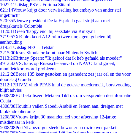
10
22:11
Uitslag PSV - Fortuna Sittard
6
21:14
Vrouw krijgt door verwisseling het embryo van ander stel
ingebracht
5
20:35
Nieuwe president De la Espriella gaat strijd aan met
drugskartels Colombia
11
20:11
Geen 'happy end' bij seksdate via Kinky.nl
37
19:57
XR blokkeert A12 ruim twee uur, agent gebeten bij
aanhouding
3
19:21
Uitslag NEC - Telstar
22
15:00
Jesus Simulator komt naar Nintendo Switch
31
13:26
Britney Spears: "Ik geloof dat ik heb gefaald als moeder"
49
12:42
VS: kans op Russische aanval op NAVO-land groeit,
munitietekort wordt probleem
12
12:28
Broer 135 keer gestoken en gesneden: zes jaar cel en tbs voor
doodslag Gouda
21
12:17
RIVM vindt PFAS in al de geteste moedermelk, borstvoeding
blijft advies
60
08/08
EU bekritiseert Meta en TikTok om verspreiden desinformatie
Ceuta
43
08/08
Houthi's vallen Saoedi-Arabië en Jemen aan, dreigen met
blokkade olieroute
12
08/08
Vrouw krijgt 30 maanden cel voor afpersing 12-jarige
misdienaar in kerk
50
08/08
PostNL-bezorger steekt bewoner na ruzie over pakket
26
08/08
Wegpiraat scheurt met 146 km/u door het centrum van