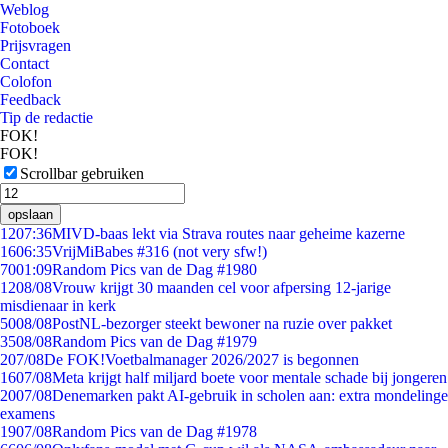
Weblog
Fotoboek
Prijsvragen
Contact
Colofon
Feedback
Tip de redactie
FOK!
FOK!
Scrollbar gebruiken
opslaan
12
07:36
MIVD-baas lekt via Strava routes naar geheime kazerne
16
06:35
VrijMiBabes #316 (not very sfw!)
70
01:09
Random Pics van de Dag #1980
12
08/08
Vrouw krijgt 30 maanden cel voor afpersing 12-jarige
misdienaar in kerk
50
08/08
PostNL-bezorger steekt bewoner na ruzie over pakket
35
08/08
Random Pics van de Dag #1979
2
07/08
De FOK!Voetbalmanager 2026/2027 is begonnen
16
07/08
Meta krijgt half miljard boete voor mentale schade bij jongeren
20
07/08
Denemarken pakt AI-gebruik in scholen aan: extra mondelinge
examens
19
07/08
Random Pics van de Dag #1978