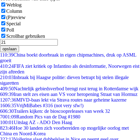
Weblog
Column
(P)review
Special
Poll
Scrollbar gebruiken
opslaan
1
10:39
China boekt doorbraak in eigen chipmachines, druk op ASML
groeit
4
10:24
FIFA ziet kritiek op Infantino als desinformatie, Noorwegen eist
zijn aftreden
2
10:03
Inbraak bij Haagse politie: dieven betrapt bij stelen illegale
sigaretten
4
09:50
Nachtelijk gebiedsverbod brengt rust terug in Rotterdamse wijk
6
09:39
Iran stelt zes eisen aan VS voor heropening Straat van Hormuz
12
07:36
MIVD-baas lekt via Strava routes naar geheime kazerne
16
06:35
VrijMiBabes #316 (not very sfw!)
6
06:30
Trailers kijken: de bioscoopreleases van week 32
70
01:09
Random Pics van de Dag #1980
1
00:01
Uitslag AZ - ADO Den Haag
8
23:46
Hoe 30 landen zich voorbereiden op mogelijke oorlog met
China en Noord-Korea
3
22:13
Vollering slaat dubbelslag in Nice en neemt geel over