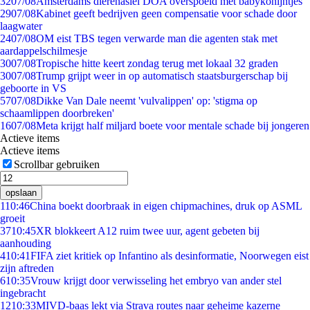
32
07/08
Amsterdams dierenasiel DOA overspoeld met babykonijntjes
29
07/08
Kabinet geeft bedrijven geen compensatie voor schade door
laagwater
24
07/08
OM eist TBS tegen verwarde man die agenten stak met
aardappelschilmesje
30
07/08
Tropische hitte keert zondag terug met lokaal 32 graden
30
07/08
Trump grijpt weer in op automatisch staatsburgerschap bij
geboorte in VS
57
07/08
Dikke Van Dale neemt 'vulvalippen' op: 'stigma op
schaamlippen doorbreken'
16
07/08
Meta krijgt half miljard boete voor mentale schade bij jongeren
Actieve items
Actieve items
Scrollbar gebruiken
opslaan
1
10:46
China boekt doorbraak in eigen chipmachines, druk op ASML
groeit
37
10:45
XR blokkeert A12 ruim twee uur, agent gebeten bij
aanhouding
4
10:41
FIFA ziet kritiek op Infantino als desinformatie, Noorwegen eist
zijn aftreden
6
10:35
Vrouw krijgt door verwisseling het embryo van ander stel
ingebracht
12
10:33
MIVD-baas lekt via Strava routes naar geheime kazerne