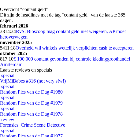
Overzicht "contant geld"
Dit zijn de headlines met de tag "contant geld" van de laatste 365
dagen.
februari 2026
38
14:34
RvS: Bioscoop mag contant geld niet weigeren, AP moet
heroverwegen
november 2025
54
11:18
Overheid wil winkels wettelijk verplichten cash te accepteren
oktober 2025
8
17:10
€ 100.000 contant gevonden bij controle kledinggroothandel
Amsterdam
Laatste reviews en specials
special
VrijMiBabes #316 (not very sfw!)
special
Random Pics van de Dag #1980
special
Random Pics van de Dag #1979
special
Random Pics van de Dag #1978
review
Forensics: Crime Scene Detective
special
Random Pics van de Dag #1977