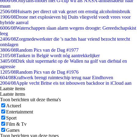
66
06/08
Onlyfans-model met G-cup wil als NASA-ambassadeur naar
maan
25
06/08
Huisarts per direct uit vak gezet om ernstig alcoholmisbruik
19
06/08
Drone met explosieven bij Duits vliegveld voedt vrees voor
hybride aanval
60
06/08
Waterschappen slaan alarm wegens droogte: Gereedschapskist
leeg
24
06/08
Zorgmedewerkster die 's nachts haar vriend bezocht terecht
ontslagen
38
06/08
Random Pics van de Dag #1977
21
05/08
Tanken in België wordt nóg aantrekkelijker
34
05/08
Dirk sluit supermarkt op de Wallen na golf van diefstal en
agressie
12
05/08
Random Pics van de Dag #1976
6
04/08
Kraftwerk brengt ruimteschip terug naar Eindhoven
20
04/08
Apple vecht Britse eis tot inbouwen backdoor in iCloud aan
Laatste items
Laatste items
Toon berichten uit deze thema's
Actueel
Entertainment
Sport
Film & Tv
Games
Toon berichten van deze types