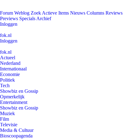
Forum
Weblog
Zoek
Actieve Items
Nieuws
Columns
Reviews
Previews
Specials
Archief
Inloggen
fok.nl
Inloggen
fok.nl
Actueel
Nederland
Internationaal
Economie
Politiek
Tech
Showbiz en Gossip
Opmerkelijk
Entertainment
Showbiz en Gossip
Muziek
Film
Televisie
Media & Cultuur
Bioscoopagenda