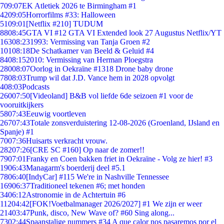
7
09:07
EK Atletiek 2026 te Birmingham #1
42
09:05
Horrorfilms #33: Halloween
51
09:01
[Netflix #210] TUDUM
88
08:45
GTA VI #12 GTA VI Extended look 27 Augustus Netflix/YT
163
08:23
1993: Vermissing van Tanja Groen #2
101
08:18
De Schatkamer van Beeld & Geluid #4
84
08:15
2010: Vermissing van Herman Ploegstra
280
08:07
Oorlog in Oekraïne #1318 Drone baby drone
78
08:03
Trump wil dat J.D. Vance hem in 2028 opvolgt
4
08:03
Podcasts
260
07:50
[Videoland] B&B vol liefde 6de seizoen #1 voor de
vooruitkijkers
58
07:43
Eeuwig voortleven
267
07:43
Totale zonsverduistering 12-08-2026 (Groenland, IJsland en
Spanje) #1
70
07:36
Huisarts verkracht vrouw.
282
07:26
[CRE SC #160] Op naar de zomer!!
79
07:01
Franky en Coen bakken friet in Oekraïne - Volg ze hier! #3
19
06:43
Managarm's boerderij deel #5.1
78
06:40
[IndyCar] #115 We're in Nashville Tennessee
169
06:37
Traditioneel tekenen #6; met honden
34
06:12
Astronomie in de Achtertuin #6
112
04:42
[FOK!Voetbalmanager 2026/2027] #1 We zijn er weer
214
03:47
Punk, disco, New Wave of? #60 Sing along...
73
02:44
Spaanstalige nummers #34 A que calor nos pasaremos por el