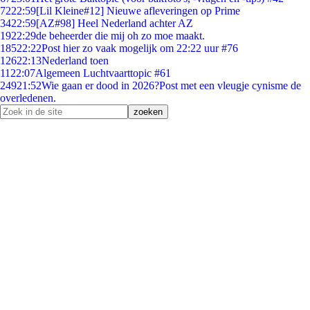
72
22:59
[Lil Kleine#12] Nieuwe afleveringen op Prime
34
22:59
[AZ#98] Heel Nederland achter AZ
19
22:29
de beheerder die mij oh zo moe maakt.
185
22:22
Post hier zo vaak mogelijk om 22:22 uur #76
126
22:13
Nederland toen
11
22:07
Algemeen Luchtvaarttopic #61
249
21:52
Wie gaan er dood in 2026?Post met een vleugje cynisme de
overledenen.