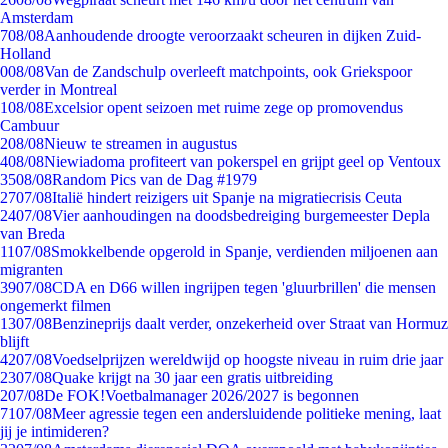
Amsterdam
7
08/08
Aanhoudende droogte veroorzaakt scheuren in dijken Zuid-
Holland
0
08/08
Van de Zandschulp overleeft matchpoints, ook Griekspoor
verder in Montreal
1
08/08
Excelsior opent seizoen met ruime zege op promovendus
Cambuur
2
08/08
Nieuw te streamen in augustus
4
08/08
Niewiadoma profiteert van pokerspel en grijpt geel op Ventoux
35
08/08
Random Pics van de Dag #1979
27
07/08
Italië hindert reizigers uit Spanje na migratiecrisis Ceuta
24
07/08
Vier aanhoudingen na doodsbedreiging burgemeester Depla
van Breda
11
07/08
Smokkelbende opgerold in Spanje, verdienden miljoenen aan
migranten
39
07/08
CDA en D66 willen ingrijpen tegen 'gluurbrillen' die mensen
ongemerkt filmen
13
07/08
Benzineprijs daalt verder, onzekerheid over Straat van Hormuz
blijft
42
07/08
Voedselprijzen wereldwijd op hoogste niveau in ruim drie jaar
23
07/08
Quake krijgt na 30 jaar een gratis uitbreiding
2
07/08
De FOK!Voetbalmanager 2026/2027 is begonnen
71
07/08
Meer agressie tegen een andersluidende politieke mening, laat
jij je intimideren?