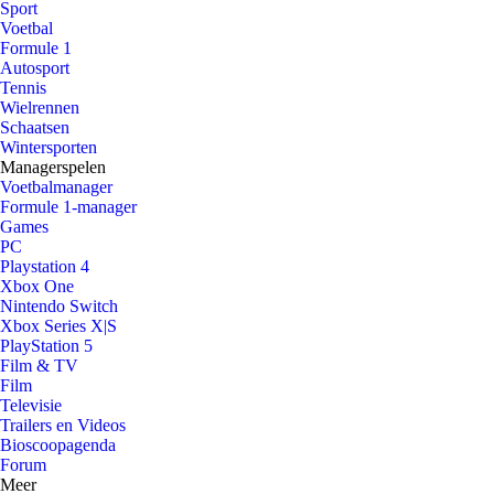
Sport
Voetbal
Formule 1
Autosport
Tennis
Wielrennen
Schaatsen
Wintersporten
Managerspelen
Voetbalmanager
Formule 1-manager
Games
PC
Playstation 4
Xbox One
Nintendo Switch
Xbox Series X|S
PlayStation 5
Film & TV
Film
Televisie
Trailers en Videos
Bioscoopagenda
Forum
Meer