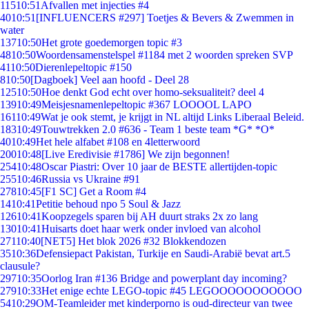
115
10:51
Afvallen met injecties #4
40
10:51
[INFLUENCERS #297] Toetjes & Bevers & Zwemmen in
water
137
10:50
Het grote goedemorgen topic #3
48
10:50
Woordensamenstelspel #1184 met 2 woorden spreken SVP
41
10:50
Dierenlepeltopic #150
8
10:50
[Dagboek] Veel aan hoofd - Deel 28
125
10:50
Hoe denkt God echt over homo-seksualiteit? deel 4
139
10:49
Meisjesnamenlepeltopic #367 LOOOOL LAPO
161
10:49
Wat je ook stemt, je krijgt in NL altijd Links Liberaal Beleid.
183
10:49
Touwtrekken 2.0 #636 - Team 1 beste team *G* *O*
40
10:49
Het hele alfabet #108 en 4letterwoord
200
10:48
[Live Eredivisie #1786] We zijn begonnen!
254
10:48
Oscar Piastri: Over 10 jaar de BESTE allertijden-topic
255
10:46
Russia vs Ukraine #91
278
10:45
[F1 SC] Get a Room #4
14
10:41
Petitie behoud npo 5 Soul & Jazz
126
10:41
Koopzegels sparen bij AH duurt straks 2x zo lang
130
10:41
Huisarts doet haar werk onder invloed van alcohol
271
10:40
[NET5] Het blok 2026 #32 Blokkendozen
35
10:36
Defensiepact Pakistan, Turkije en Saudi-Arabië bevat art.5
clausule?
297
10:35
Oorlog Iran #136 Bridge and powerplant day incoming?
279
10:33
Het enige echte LEGO-topic #45 LEGOOOOOOOOOOO
54
10:29
OM-Teamleider met kinderporno is oud-directeur van twee