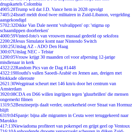
drugskartels Colombia
49
05:28
Trump wil dat J.D. Vance hem in 2028 opvolgt
74
05:24
Israël meldt dood twee militairen in Zuid-Libanon, vergelding
aangekondigd
57
02:32
Dikke Van Dale neemt 'vulvalippen' op: 'stigma op
schaamlippen doorbreken'
40
00:59
Vinted-foto's van vrouwen massaal gedeeld op seksfora
22
00:28
Jesus Simulator komt naar Nintendo Switch
1
00:25
Uitslag AZ - ADO Den Haag
3
00:07
Uitslag NEC - Telstar
12
00:05
Vrouw krijgt 30 maanden cel voor afpersing 12-jarige
misdienaar in kerk
43
22:22
Random Pics van de Dag #1448
43
22:19
Houthi's vallen Saoedi-Arabië en Jemen aan, dreigen met
blokkade olieroute
26
21:30
Wegpiraat scheurt met 146 km/u door het centrum van
Amsterdam
39
20:08
CDA en D66 willen ingrijpen tegen 'gluurbrillen' die mensen
ongemerkt filmen
13
19:52
Benzineprijs daalt verder, onzekerheid over Straat van Hormuz
blijft
63
19:04
Spanje: bijna alle migranten in Ceuta weer teruggekeerd naar
Marokko
4
17:13
Niewiadoma profiteert van pokerspel en grijpt geel op Ventoux
7
16:10
Aanhoudende droogte veroorzaakt scheuren in dijken Zuid-