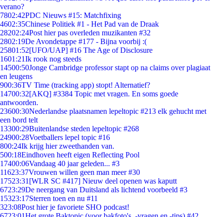
verano?
78
02:42
PDC Nieuws #15: Matchfixing
46
02:35
Chinese Politiek #1 - Het Pad van de Draak
282
02:24
Post hier pas overleden muzikanten #32
28
02:19
De Avondetappe #177 - Bijna voorbij :(
258
01:52
[UFO/UAP] #16 The Age of Disclosure
16
01:21
Ik rook nog steeds
145
00:50
Jonge Cambridge professor stapt op na claims over plagiaat
en leugens
9
00:36
TV Time (tracking app) stopt! Alternatief?
147
00:32
[AKQ] #3384 Topic met vragen. En soms goede
antwoorden.
236
00:30
Nederlandse plaatsnamen lepeltopic #213 elk gehucht met
een bord telt
133
00:29
Buitenlandse steden lepeltopic #268
249
00:28
Voetballers lepel topic #16
8
00:24
Ik krijg hier zweethanden van.
5
00:18
Eindhoven heeft eigen Reflecting Pool
174
00:06
Vandaag 40 jaar geleden... #3
116
23:37
Vrouwen willen geen man meer #30
175
23:31
[WLR SC #417] Nieuw deel openen was kaputt
67
23:29
De neergang van Duitsland als lichtend voorbeeld #3
153
23:17
Sterren toen en nu #11
3
23:08
Post hier je favoriete SHO podcast!
67
23:01
Het grote Baktopic (voor bakfoto's, -vragen en -tips) #42