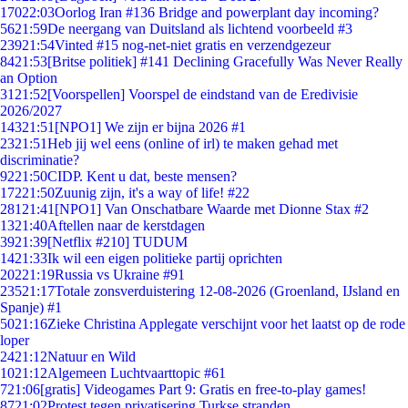
170
22:03
Oorlog Iran #136 Bridge and powerplant day incoming?
56
21:59
De neergang van Duitsland als lichtend voorbeeld #3
239
21:54
Vinted #15 nog-net-niet gratis en verzendgezeur
84
21:53
[Britse politiek] #141 Declining Gracefully Was Never Really
an Option
31
21:52
[Voorspellen] Voorspel de eindstand van de Eredivisie
2026/2027
143
21:51
[NPO1] We zijn er bijna 2026 #1
23
21:51
Heb jij wel eens (online of irl) te maken gehad met
discriminatie?
92
21:50
CIDP. Kent u dat, beste mensen?
172
21:50
Zuunig zijn, it's a way of life! #22
281
21:41
[NPO1] Van Onschatbare Waarde met Dionne Stax #2
13
21:40
Aftellen naar de kerstdagen
39
21:39
[Netflix #210] TUDUM
14
21:33
Ik wil een eigen politieke partij oprichten
202
21:19
Russia vs Ukraine #91
235
21:17
Totale zonsverduistering 12-08-2026 (Groenland, IJsland en
Spanje) #1
50
21:16
Zieke Christina Applegate verschijnt voor het laatst op de rode
loper
24
21:12
Natuur en Wild
10
21:12
Algemeen Luchtvaarttopic #61
7
21:06
[gratis] Videogames Part 9: Gratis en free-to-play games!
87
21:02
Protest tegen privatisering Turkse stranden