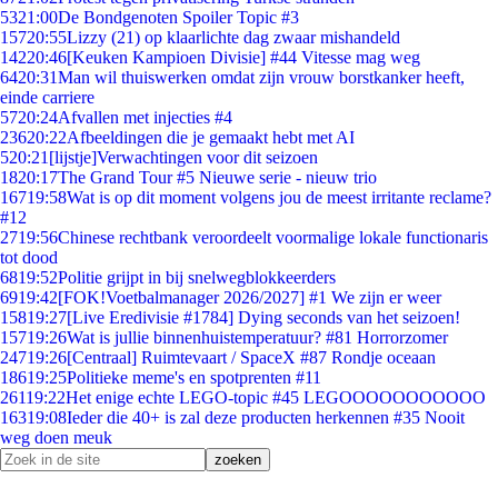
53
21:00
De Bondgenoten Spoiler Topic #3
157
20:55
Lizzy (21) op klaarlichte dag zwaar mishandeld
142
20:46
[Keuken Kampioen Divisie] #44 Vitesse mag weg
64
20:31
Man wil thuiswerken omdat zijn vrouw borstkanker heeft,
einde carriere
57
20:24
Afvallen met injecties #4
236
20:22
Afbeeldingen die je gemaakt hebt met AI
5
20:21
[lijstje]Verwachtingen voor dit seizoen
18
20:17
The Grand Tour #5 Nieuwe serie - nieuw trio
167
19:58
Wat is op dit moment volgens jou de meest irritante reclame?
#12
27
19:56
Chinese rechtbank veroordeelt voormalige lokale functionaris
tot dood
68
19:52
Politie grijpt in bij snelwegblokkeerders
69
19:42
[FOK!Voetbalmanager 2026/2027] #1 We zijn er weer
158
19:27
[Live Eredivisie #1784] Dying seconds van het seizoen!
157
19:26
Wat is jullie binnenhuistemperatuur? #81 Horrorzomer
247
19:26
[Centraal] Ruimtevaart / SpaceX #87 Rondje oceaan
186
19:25
Politieke meme's en spotprenten #11
261
19:22
Het enige echte LEGO-topic #45 LEGOOOOOOOOOOO
163
19:08
Ieder die 40+ is zal deze producten herkennen #35 Nooit
weg doen meuk