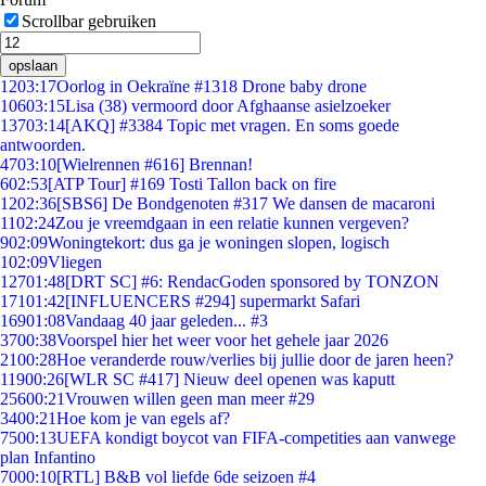
Scrollbar gebruiken
opslaan
12
03:17
Oorlog in Oekraïne #1318 Drone baby drone
106
03:15
Lisa (38) vermoord door Afghaanse asielzoeker
137
03:14
[AKQ] #3384 Topic met vragen. En soms goede
antwoorden.
47
03:10
[Wielrennen #616] Brennan!
6
02:53
[ATP Tour] #169 Tosti Tallon back on fire
12
02:36
[SBS6] De Bondgenoten #317 We dansen de macaroni
11
02:24
Zou je vreemdgaan in een relatie kunnen vergeven?
9
02:09
Woningtekort: dus ga je woningen slopen, logisch
1
02:09
Vliegen
127
01:48
[DRT SC] #6: RendacGoden sponsored by TONZON
171
01:42
[INFLUENCERS #294] supermarkt Safari
169
01:08
Vandaag 40 jaar geleden... #3
37
00:38
Voorspel hier het weer voor het gehele jaar 2026
21
00:28
Hoe veranderde rouw/verlies bij jullie door de jaren heen?
119
00:26
[WLR SC #417] Nieuw deel openen was kaputt
256
00:21
Vrouwen willen geen man meer #29
34
00:21
Hoe kom je van egels af?
75
00:13
UEFA kondigt boycot van FIFA-competities aan vanwege
plan Infantino
70
00:10
[RTL] B&B vol liefde 6de seizoen #4