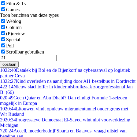
Film & Tv
Games
Toon berichten van deze types
Weblog
Column
(P)review
Special
Poll
Scrollbar gebruiken
opslaan
10
22:40
Datalek bij Bol en de Bijenkorf na cyberaanval op logistiek
partner Ceva
13
22:27
Kind overleden na aanrijding door AH-bestelbus in Dordrecht
4
22:14
Nieuw slachtoffer in kindermisbruikzaak zorgprofessional Jan
B. (66)
0
20:49
Geen Qatar en Abu Dhabi? Dan eindigt Formule 1-seizoen
mogelijk in Europa
10
20:44
Litouwen vindt opnieuw migrantentunnel onder grens met
Wit-Rusland
29
20:34
Progressieve Democraat El-Sayed wint nipt voorverkiezing
Michigan
7
20:24
Accell, moederbedrijf Sparta en Batavus, vraagt uitstel van
betaling aan