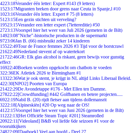
42
23:18
Verander één letter: Expert #143 (9 letters)
15
23:17
Migranten breken door grens naar Ceuta in Spanje,l #10
10
23:16
Verander één letter. Expert # 75 (8 letters)
51
23:15
Een gezin stichten uit verveling?
195
23:15
Verander een letter expert (7lettereditie) #50
27
23:13
Voorspel hier het weer van Juli 2026 (gemeten in de Bilt)
149
23:08
"Niche"-historische producten in de supermarkt
97
23:06
Jan B. (66) misbruikt zeker 14 kinderen
155
22:49
Tour de France femmes 2026 #3 Tijd voor de borstcrawl
216
22:49
Nederland stevent af op watertekort
217
22:46
GR: Elk glas alcohol is riskant, geen bewijs voor gunstig
effect
169
22:40
Boeken worden opgekocht om chatbots te voeden
3
22:36
EK Atletiek 2026 te Birmingham #1
133
22:36
Wat je ook stemt, je krijgt in NL altijd Links Liberaal Beleid.
4
22:30
[NPO2] Poorten van Europa
214
22:29
De Avondetappe #176 - Met Ellen ten Damme.
278
22:22
[Crowdfunding] #442 Golfbanen en betere projecten.....
69
22:19
Nabil B. (20) rijdt fietser aan tijdens dollemansrit
32
22:18
[Alpineskiën] #20 Op weg naar de OS!
41
22:15
Voorspel hier het weer van Juni 2026 (gemeten in de Bilt)
112
22:13
[Het Officiële Steam Topic #201] Steamrolled
209
22:11
[Videoland] B&B vol liefde 6de seizoen #1 voor de
vooruitkijkers
248
22:09
[Dagboek] Veel aan hoofd - Deel 27