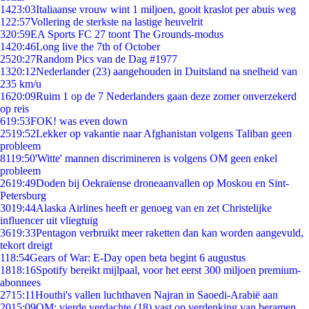
14
23:03
Italiaanse vrouw wint 1 miljoen, gooit kraslot per abuis weg
1
22:57
Vollering de sterkste na lastige heuvelrit
3
20:59
EA Sports FC 27 toont The Grounds-modus
14
20:46
Long live the 7th of October
25
20:27
Random Pics van de Dag #1977
13
20:12
Nederlander (23) aangehouden in Duitsland na snelheid van
235 km/u
16
20:09
Ruim 1 op de 7 Nederlanders gaan deze zomer onverzekerd
op reis
6
19:53
FOK! was even down
25
19:52
Lekker op vakantie naar Afghanistan volgens Taliban geen
probleem
81
19:50
'Witte' mannen discrimineren is volgens OM geen enkel
probleem
26
19:49
Doden bij Oekraïense droneaanvallen op Moskou en Sint-
Petersburg
30
19:44
Alaska Airlines heeft er genoeg van en zet Christelijke
influencer uit vliegtuig
36
19:33
Pentagon verbruikt meer raketten dan kan worden aangevuld,
tekort dreigt
1
18:54
Gears of War: E-Day open beta begint 6 augustus
18
18:16
Spotify bereikt mijlpaal, voor het eerst 300 miljoen premium-
abonnees
27
15:11
Houthi's vallen luchthaven Najran in Saoedi-Arabië aan
20
15:09
OM: vierde verdachte (18) vast op verdenking van beramen