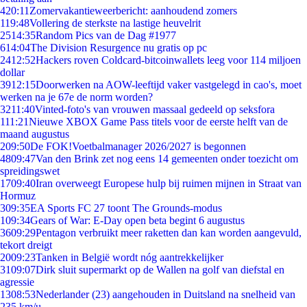
4
20:11
Zomervakantieweerbericht: aanhoudend zomers
1
19:48
Vollering de sterkste na lastige heuvelrit
25
14:35
Random Pics van de Dag #1977
6
14:04
The Division Resurgence nu gratis op pc
24
12:52
Hackers roven Coldcard-bitcoinwallets leeg voor 114 miljoen
dollar
39
12:15
Doorwerken na AOW-leeftijd vaker vastgelegd in cao's, moet
werken na je 67e de norm worden?
32
11:40
Vinted-foto's van vrouwen massaal gedeeld op seksfora
1
11:21
Nieuwe XBOX Game Pass titels voor de eerste helft van de
maand augustus
2
09:50
De FOK!Voetbalmanager 2026/2027 is begonnen
48
09:47
Van den Brink zet nog eens 14 gemeenten onder toezicht om
spreidingswet
17
09:40
Iran overweegt Europese hulp bij ruimen mijnen in Straat van
Hormuz
3
09:35
EA Sports FC 27 toont The Grounds-modus
1
09:34
Gears of War: E-Day open beta begint 6 augustus
36
09:29
Pentagon verbruikt meer raketten dan kan worden aangevuld,
tekort dreigt
20
09:23
Tanken in België wordt nóg aantrekkelijker
31
09:07
Dirk sluit supermarkt op de Wallen na golf van diefstal en
agressie
13
08:53
Nederlander (23) aangehouden in Duitsland na snelheid van
235 km/u