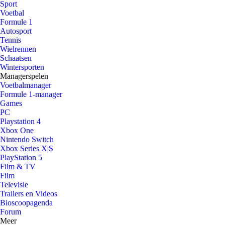
Sport
Voetbal
Formule 1
Autosport
Tennis
Wielrennen
Schaatsen
Wintersporten
Managerspelen
Voetbalmanager
Formule 1-manager
Games
PC
Playstation 4
Xbox One
Nintendo Switch
Xbox Series X|S
PlayStation 5
Film & TV
Film
Televisie
Trailers en Videos
Bioscoopagenda
Forum
Meer