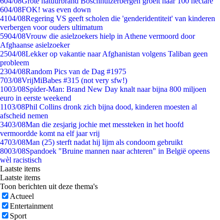
6
04/08
Grote natuurbrand Boschhuizerbergen groeit naar 100 hectare
6
04/08
FOK! was even down
41
04/08
Regering VS geeft scholen die 'genderidentiteit' van kinderen
verbergen voor ouders ultimatum
59
04/08
Vrouw die asielzoekers hielp in Athene vermoord door
Afghaanse asielzoeker
25
04/08
Lekker op vakantie naar Afghanistan volgens Taliban geen
probleem
23
04/08
Random Pics van de Dag #1975
7
03/08
VrijMiBabes #315 (not very sfw!)
10
03/08
Spider-Man: Brand New Day knalt naar bijna 800 miljoen
euro in eerste weekend
11
03/08
Phil Collins dronk zich bijna dood, kinderen moesten al
afscheid nemen
34
03/08
Man die zesjarig jochie met messteken in het hoofd
vermoordde komt na elf jaar vrij
47
03/08
Man (25) sterft nadat hij lijm als condoom gebruikt
80
03/08
Spandoek "Bruine mannen naar achteren" in België opeens
wèl racistisch
Laatste items
Laatste items
Toon berichten uit deze thema's
Actueel
Entertainment
Sport