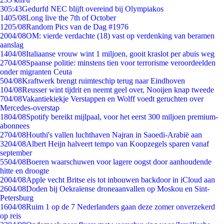
3
05:43
Gedurfd NEC blijft overeind bij Olympiakos
14
05/08
Long live the 7th of October
12
05/08
Random Pics van de Dag #1976
20
04/08
OM: vierde verdachte (18) vast op verdenking van beramen
aanslag
14
04/08
Italiaanse vrouw wint 1 miljoen, gooit kraslot per abuis weg
27
04/08
Spaanse politie: minstens tien voor terrorisme veroordeelden
onder migranten Ceuta
5
04/08
Kraftwerk brengt ruimteschip terug naar Eindhoven
1
04/08
Reusser wint tijdrit en neemt geel over, Nooijen knap tweede
7
04/08
Vakantiekiekje Verstappen en Wolff voedt geruchten over
Mercedes-overstap
18
04/08
Spotify bereikt mijlpaal, voor het eerst 300 miljoen premium-
abonnees
27
04/08
Houthi's vallen luchthaven Najran in Saoedi-Arabië aan
32
04/08
Albert Heijn halveert tempo van Koopzegels sparen vanaf
september
55
04/08
Boeren waarschuwen voor lagere oogst door aanhoudende
hitte en droogte
20
04/08
Apple vecht Britse eis tot inbouwen backdoor in iCloud aan
26
04/08
Doden bij Oekraïense droneaanvallen op Moskou en Sint-
Petersburg
16
04/08
Ruim 1 op de 7 Nederlanders gaan deze zomer onverzekerd
op reis