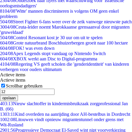
23
04/08
Onderzoek naar flyers met waarschuwing voor 'Israëlische
oorlogsmisdadigers'
81
04/08
'Witte' mannen discrimineren is volgens OM geen enkel
probleem
5
04/08
Street Fighter 6-fans weer over de zeik vanwege nieuwste patch
30
04/08
Ceuta-leider noemt Marokkaanse grensaanval door migranten
'gruweldaad'
5
04/08
Control Resonant kost je 30 uur om uit te spelen
6
04/08
Grote natuurbrand Boschhuizerbergen groeit naar 100 hectare
6
04/08
FOK! was even down
2
04/08
Apex Legends stopt vandaag op Nintendo Switch
6
04/08
XBOX werkt aan Disc to Digital-programma
41
04/08
Regering VS geeft scholen die 'genderidentiteit' van kinderen
verbergen voor ouders ultimatum
Actieve items
Actieve items
Scrollbar gebruiken
opslaan
4
03:13
Nieuw slachtoffer in kindermisbruikzaak zorgprofessional Jan
B. (66)
13
03:11
Kind overleden na aanrijding door AH-bestelbus in Dordrecht
10
02:08
Litouwen vindt opnieuw migrantentunnel onder grens met
Wit-Rusland
29
01:56
Progressieve Democraat El-Sayed wint nipt voorverkiezing