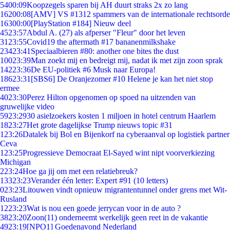
54
00:09
Koopzegels sparen bij AH duurt straks 2x zo lang
162
00:08
[AMV] VS #1312 spammers van de internationale rechtsorde
163
00:00
[PlayStation #184] Nieuw deel
45
23:57
Abdul A. (27) als afperser "Fleur" door het leven
31
23:55
Covid19 the aftermath #17 bananenmilkshake
234
23:41
Speciaalbieren #80: another one bites the dust
100
23:39
Man zoekt mij en bedreigt mij, nadat ik met zijn zoon sprak
142
23:36
De EU-politiek #6 Musk naar Europa!
186
23:31
[SBS6] De Oranjezomer #10 Helene je kan het niet stop
ermee
40
23:30
Perez Hilton opgenomen op spoed na uitzenden van
gruwelijke video
59
23:29
30 asielzoekers kosten 1 miljoen in hotel centrum Haarlem
18
23:27
Het grote dagelijkse Trump nieuws topic #31
1
23:26
Datalek bij Bol en Bijenkorf na cyberaanval op logistiek partner
Ceva
1
23:25
Progressieve Democraat El-Sayed wint nipt voorverkiezing
Michigan
2
23:24
Hoe ga jij om met een relatiebreuk?
133
23:23
Verander één letter: Expert #91 (10 letters)
0
23:23
Litouwen vindt opnieuw migrantentunnel onder grens met Wit-
Rusland
12
23:23
Wat is nou een goede jerrycan voor in de auto ?
38
23:20
Zoon(11) onderneemt werkelijk geen reet in de vakantie
49
23:19
[NPO1] Goedenavond Nederland