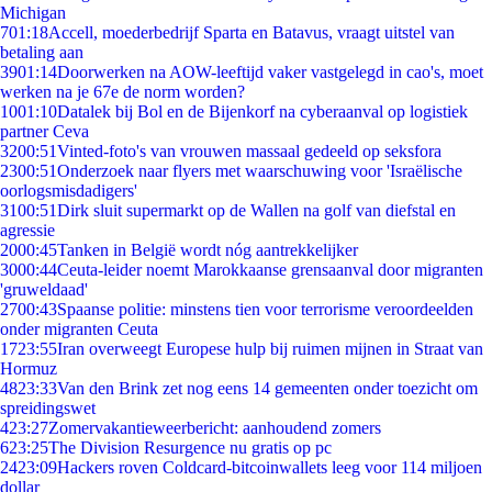
Michigan
7
01:18
Accell, moederbedrijf Sparta en Batavus, vraagt uitstel van
betaling aan
39
01:14
Doorwerken na AOW-leeftijd vaker vastgelegd in cao's, moet
werken na je 67e de norm worden?
10
01:10
Datalek bij Bol en de Bijenkorf na cyberaanval op logistiek
partner Ceva
32
00:51
Vinted-foto's van vrouwen massaal gedeeld op seksfora
23
00:51
Onderzoek naar flyers met waarschuwing voor 'Israëlische
oorlogsmisdadigers'
31
00:51
Dirk sluit supermarkt op de Wallen na golf van diefstal en
agressie
20
00:45
Tanken in België wordt nóg aantrekkelijker
30
00:44
Ceuta-leider noemt Marokkaanse grensaanval door migranten
'gruweldaad'
27
00:43
Spaanse politie: minstens tien voor terrorisme veroordeelden
onder migranten Ceuta
17
23:55
Iran overweegt Europese hulp bij ruimen mijnen in Straat van
Hormuz
48
23:33
Van den Brink zet nog eens 14 gemeenten onder toezicht om
spreidingswet
4
23:27
Zomervakantieweerbericht: aanhoudend zomers
6
23:25
The Division Resurgence nu gratis op pc
24
23:09
Hackers roven Coldcard-bitcoinwallets leeg voor 114 miljoen
dollar