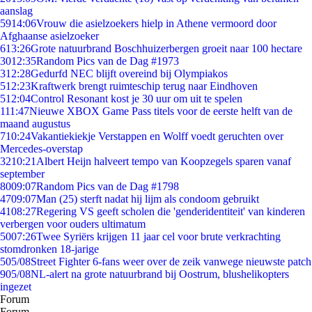
aanslag
59
14:06
Vrouw die asielzoekers hielp in Athene vermoord door
Afghaanse asielzoeker
6
13:26
Grote natuurbrand Boschhuizerbergen groeit naar 100 hectare
30
12:35
Random Pics van de Dag #1973
3
12:28
Gedurfd NEC blijft overeind bij Olympiakos
5
12:23
Kraftwerk brengt ruimteschip terug naar Eindhoven
5
12:04
Control Resonant kost je 30 uur om uit te spelen
1
11:47
Nieuwe XBOX Game Pass titels voor de eerste helft van de
maand augustus
7
10:24
Vakantiekiekje Verstappen en Wolff voedt geruchten over
Mercedes-overstap
32
10:21
Albert Heijn halveert tempo van Koopzegels sparen vanaf
september
80
09:07
Random Pics van de Dag #1798
47
09:07
Man (25) sterft nadat hij lijm als condoom gebruikt
41
08:27
Regering VS geeft scholen die 'genderidentiteit' van kinderen
verbergen voor ouders ultimatum
50
07:26
Twee Syriërs krijgen 11 jaar cel voor brute verkrachting
stomdronken 18-jarige
5
05/08
Street Fighter 6-fans weer over de zeik vanwege nieuwste patch
9
05/08
NL-alert na grote natuurbrand bij Oostrum, blushelikopters
ingezet
Forum
Forum