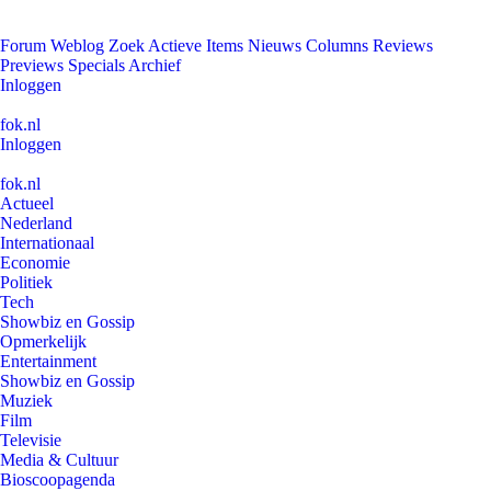
Forum
Weblog
Zoek
Actieve Items
Nieuws
Columns
Reviews
Previews
Specials
Archief
Inloggen
fok.nl
Inloggen
fok.nl
Actueel
Nederland
Internationaal
Economie
Politiek
Tech
Showbiz en Gossip
Opmerkelijk
Entertainment
Showbiz en Gossip
Muziek
Film
Televisie
Media & Cultuur
Bioscoopagenda