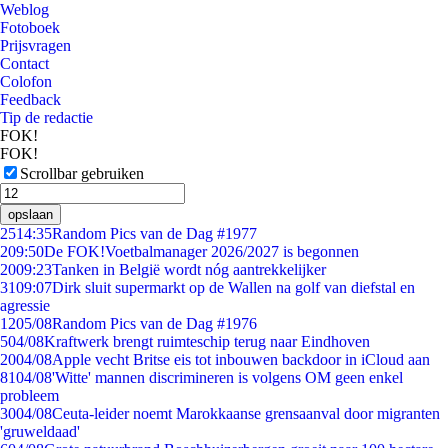
Weblog
Fotoboek
Prijsvragen
Contact
Colofon
Feedback
Tip de redactie
FOK!
FOK!
Scrollbar gebruiken
opslaan
25
14:35
Random Pics van de Dag #1977
2
09:50
De FOK!Voetbalmanager 2026/2027 is begonnen
20
09:23
Tanken in België wordt nóg aantrekkelijker
31
09:07
Dirk sluit supermarkt op de Wallen na golf van diefstal en
agressie
12
05/08
Random Pics van de Dag #1976
5
04/08
Kraftwerk brengt ruimteschip terug naar Eindhoven
20
04/08
Apple vecht Britse eis tot inbouwen backdoor in iCloud aan
81
04/08
'Witte' mannen discrimineren is volgens OM geen enkel
probleem
30
04/08
Ceuta-leider noemt Marokkaanse grensaanval door migranten
'gruweldaad'