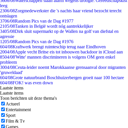
56
06/08
Waterschappen slaan alarm wegens droogte: Gereedschapskist
leeg
23
06/08
Zorgmedewerkster die 's nachts haar vriend bezocht terecht
ontslagen
37
06/08
Random Pics van de Dag #1977
21
05/08
Tanken in België wordt nóg aantrekkelijker
34
05/08
Dirk sluit supermarkt op de Wallen na golf van diefstal en
agressie
12
05/08
Random Pics van de Dag #1976
6
04/08
Kraftwerk brengt ruimteschip terug naar Eindhoven
20
04/08
Apple vecht Britse eis tot inbouwen backdoor in iCloud aan
85
04/08
'Witte' mannen discrimineren is volgens OM geen enkel
probleem
30
04/08
Ceuta-leider noemt Marokkaanse grensaanval door migranten
'gruweldaad'
6
04/08
Grote natuurbrand Boschhuizerbergen groeit naar 100 hectare
6
04/08
FOK! was even down
Laatste items
Laatste items
Toon berichten uit deze thema's
Actueel
Entertainment
Sport
Film & Tv
Games