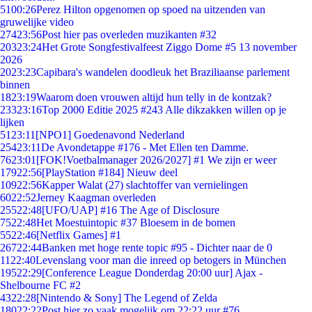
51
00:26
Perez Hilton opgenomen op spoed na uitzenden van
gruwelijke video
274
23:56
Post hier pas overleden muzikanten #32
203
23:24
Het Grote Songfestivalfeest Ziggo Dome #5 13 november
2026
20
23:23
Capibara's wandelen doodleuk het Braziliaanse parlement
binnen
18
23:19
Waarom doen vrouwen altijd hun telly in de kontzak?
233
23:16
Top 2000 Editie 2025 #243 Alle dikzakken willen op je
lijken
51
23:11
[NPO1] Goedenavond Nederland
254
23:11
De Avondetappe #176 - Met Ellen ten Damme.
76
23:01
[FOK!Voetbalmanager 2026/2027] #1 We zijn er weer
179
22:56
[PlayStation #184] Nieuw deel
109
22:56
Kapper Walat (27) slachtoffer van vernielingen
60
22:52
Jerney Kaagman overleden
255
22:48
[UFO/UAP] #16 The Age of Disclosure
75
22:48
Het Moestuintopic #37 Bloesem in de bomen
55
22:46
[Netflix Games] #1
267
22:44
Banken met hoge rente topic #95 - Dichter naar de 0
11
22:40
Levenslang voor man die inreed op betogers in München
195
22:29
[Conference League Donderdag 20:00 uur] Ajax -
Shelbourne FC #2
43
22:28
[Nintendo & Sony] The Legend of Zelda
180
22:22
Post hier zo vaak mogelijk om 22:22 uur #76