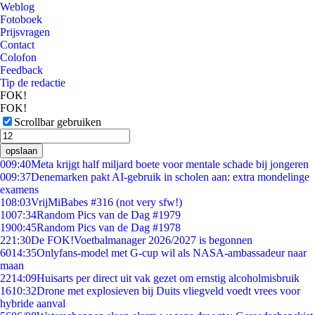
Weblog
Fotoboek
Prijsvragen
Contact
Colofon
Feedback
Tip de redactie
FOK!
FOK!
Scrollbar gebruiken
opslaan
0
09:40
Meta krijgt half miljard boete voor mentale schade bij jongeren
0
09:37
Denemarken pakt AI-gebruik in scholen aan: extra mondelinge
examens
1
08:03
VrijMiBabes #316 (not very sfw!)
10
07:34
Random Pics van de Dag #1979
19
00:45
Random Pics van de Dag #1978
2
21:30
De FOK!Voetbalmanager 2026/2027 is begonnen
60
14:35
Onlyfans-model met G-cup wil als NASA-ambassadeur naar
maan
22
14:09
Huisarts per direct uit vak gezet om ernstig alcoholmisbruik
16
10:32
Drone met explosieven bij Duits vliegveld voedt vrees voor
hybride aanval