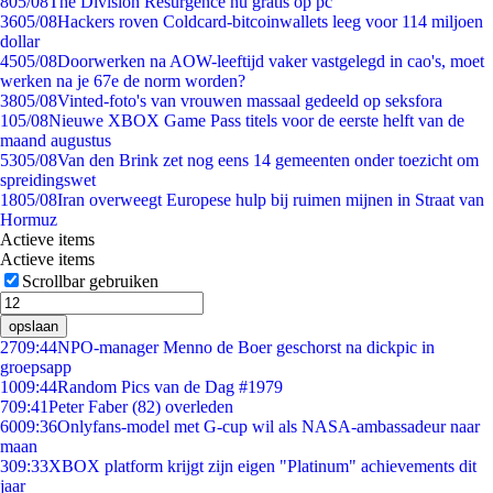
8
05/08
The Division Resurgence nu gratis op pc
36
05/08
Hackers roven Coldcard-bitcoinwallets leeg voor 114 miljoen
dollar
45
05/08
Doorwerken na AOW-leeftijd vaker vastgelegd in cao's, moet
werken na je 67e de norm worden?
38
05/08
Vinted-foto's van vrouwen massaal gedeeld op seksfora
1
05/08
Nieuwe XBOX Game Pass titels voor de eerste helft van de
maand augustus
53
05/08
Van den Brink zet nog eens 14 gemeenten onder toezicht om
spreidingswet
18
05/08
Iran overweegt Europese hulp bij ruimen mijnen in Straat van
Hormuz
Actieve items
Actieve items
Scrollbar gebruiken
opslaan
27
09:44
NPO-manager Menno de Boer geschorst na dickpic in
groepsapp
10
09:44
Random Pics van de Dag #1979
7
09:41
Peter Faber (82) overleden
60
09:36
Onlyfans-model met G-cup wil als NASA-ambassadeur naar
maan
3
09:33
XBOX platform krijgt zijn eigen "Platinum" achievements dit
jaar