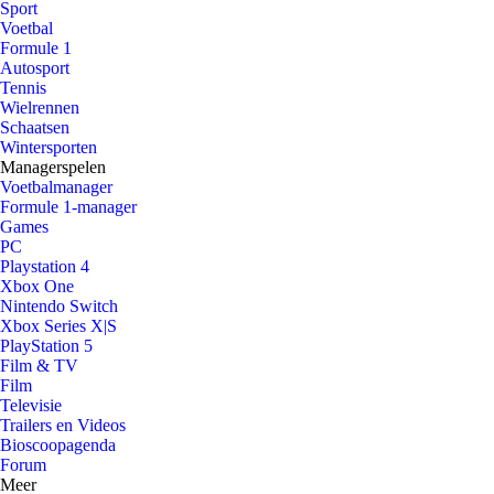
Sport
Voetbal
Formule 1
Autosport
Tennis
Wielrennen
Schaatsen
Wintersporten
Managerspelen
Voetbalmanager
Formule 1-manager
Games
PC
Playstation 4
Xbox One
Nintendo Switch
Xbox Series X|S
PlayStation 5
Film & TV
Film
Televisie
Trailers en Videos
Bioscoopagenda
Forum
Meer