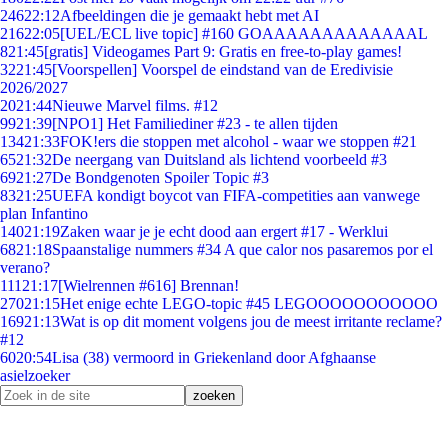
246
22:12
Afbeeldingen die je gemaakt hebt met AI
216
22:05
[UEL/ECL live topic] #160 GOAAAAAAAAAAAAAL
8
21:45
[gratis] Videogames Part 9: Gratis en free-to-play games!
32
21:45
[Voorspellen] Voorspel de eindstand van de Eredivisie
2026/2027
20
21:44
Nieuwe Marvel films. #12
99
21:39
[NPO1] Het Familiediner #23 - te allen tijden
134
21:33
FOK!ers die stoppen met alcohol - waar we stoppen #21
65
21:32
De neergang van Duitsland als lichtend voorbeeld #3
69
21:27
De Bondgenoten Spoiler Topic #3
83
21:25
UEFA kondigt boycot van FIFA-competities aan vanwege
plan Infantino
140
21:19
Zaken waar je je echt dood aan ergert #17 - Werklui
68
21:18
Spaanstalige nummers #34 A que calor nos pasaremos por el
verano?
111
21:17
[Wielrennen #616] Brennan!
270
21:15
Het enige echte LEGO-topic #45 LEGOOOOOOOOOOO
169
21:13
Wat is op dit moment volgens jou de meest irritante reclame?
#12
60
20:54
Lisa (38) vermoord in Griekenland door Afghaanse
asielzoeker