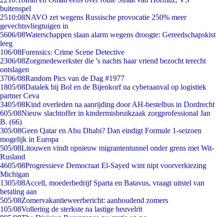
buitenspel
25
10:08
NAVO zet wegens Russische provocatie 250% meer
gevechtsvliegtuigen in
56
06/08
Waterschappen slaan alarm wegens droogte: Gereedschapskist
leeg
1
06/08
Forensics: Crime Scene Detective
23
06/08
Zorgmedewerkster die 's nachts haar vriend bezocht terecht
ontslagen
37
06/08
Random Pics van de Dag #1977
18
05/08
Datalek bij Bol en de Bijenkorf na cyberaanval op logistiek
partner Ceva
34
05/08
Kind overleden na aanrijding door AH-bestelbus in Dordrecht
6
05/08
Nieuw slachtoffer in kindermisbruikzaak zorgprofessional Jan
B. (66)
3
05/08
Geen Qatar en Abu Dhabi? Dan eindigt Formule 1-seizoen
mogelijk in Europa
5
05/08
Litouwen vindt opnieuw migrantentunnel onder grens met Wit-
Rusland
46
05/08
Progressieve Democraat El-Sayed wint nipt voorverkiezing
Michigan
13
05/08
Accell, moederbedrijf Sparta en Batavus, vraagt uitstel van
betaling aan
5
05/08
Zomervakantieweerbericht: aanhoudend zomers
1
05/08
Vollering de sterkste na lastige heuvelrit