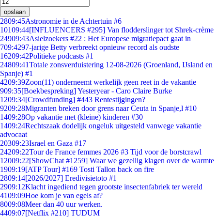
opslaan
28
09:45
Astronomie in de Achtertuin #6
101
09:44
[INFLUENCERS #295] Van flodderslinger tot Shrek-crème
249
09:43
Asielzoekers #22 : Het Europese migratiepact gaat in
7
09:42
97-jarige Betty verbreekt opnieuw record als oudste
162
09:42
Politieke podcasts #1
248
09:41
Totale zonsverduistering 12-08-2026 (Groenland, IJsland en
Spanje) #1
42
09:39
Zoon(11) onderneemt werkelijk geen reet in de vakantie
9
09:35
[Boekbespreking] Yesteryear - Caro Claire Burke
12
09:34
[Crowdfunding] #443 Rentestijgingen?
92
09:28
Migranten breken door grens naar Ceuta in Spanje,l #10
14
09:28
Op vakantie met (kleine) kinderen #30
14
09:24
Rechtszaak dodelijk ongeluk uitgesteld vanwege vakantie
advocaat
203
09:23
Israel en Gaza #17
242
09:22
Tour de France femmes 2026 #3 Tijd voor de borstcrawl
120
09:22
[ShowChat #1259] Waar we gezellig klagen over de warmte
19
09:19
[ATP Tour] #169 Tosti Tallon back on fire
28
09:14
[2026/2027] Eredivisietoto #1
29
09:12
Klacht ingediend tegen grootste insectenfabriek ter wereld
41
09:09
Hoe kom je van egels af?
80
09:08
Meer dan 40 uur werken.
44
09:07
[Netflix #210] TUDUM