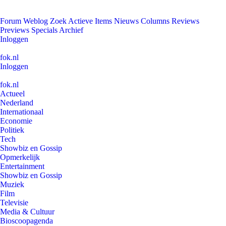
Forum
Weblog
Zoek
Actieve Items
Nieuws
Columns
Reviews
Previews
Specials
Archief
Inloggen
fok.nl
Inloggen
fok.nl
Actueel
Nederland
Internationaal
Economie
Politiek
Tech
Showbiz en Gossip
Opmerkelijk
Entertainment
Showbiz en Gossip
Muziek
Film
Televisie
Media & Cultuur
Bioscoopagenda