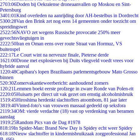
27
03:06
Doden bij Oekraïense droneaanvallen op Moskou en Sint-
Petersburg
34
01:01
Kind overleden na aanrijding door AH-bestelbus in Dordrecht
53
00:28
Van den Brink zet nog eens 14 gemeenten onder toezicht om
spreidingswet
25
22:56
NAVO zet wegens Russische provocatie 250% meer
gevechtsvliegtuigen in
22
22:50
Iran en Oman eens over route Straat van Hormuz, VS
buitenspel
2
22:17
Le Court wint na nerveuze finale, Pieterse derde
16
21:00
Drone met explosieven bij Duits vliegveld voedt vrees voor
hybride aanval
12
20:48
Capibara's lopen Braziliaans parlementsgebouw Mato Grosso
binnen
5
20:30
Zomervakantieweerbericht: aanhoudend zomers
1
20:21
Lemmen boekt eerste profzege in zware Ronde van Polen-rit
22
20:05
Huisarts per direct uit vak gezet om ernstig alcoholmisbruik
15
19:45
Hiroshima herdenkt slachtoffers atoombom, 81 jaar later
38
19:40
Vinted-foto's van vrouwen massaal gedeeld op seksfora
21
19:34
OM: vierde verdachte (18) vast op verdenking van beramen
aanslag
19
19:25
Random Pics van de Dag #1978
8
18:19
In Spider-Man: Brand New Day is Spidey echt weer Spidey
6
18:18
Nieuw slachtoffer in kindermisbruikzaak zorgprofessional Jan
B. (66)