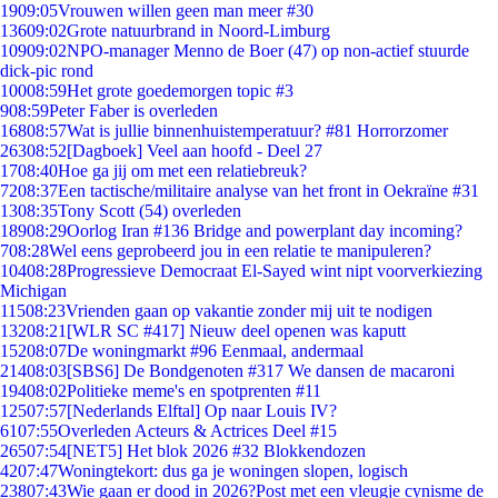
19
09:05
Vrouwen willen geen man meer #30
136
09:02
Grote natuurbrand in Noord-Limburg
109
09:02
NPO-manager Menno de Boer (47) op non-actief stuurde
dick-pic rond
100
08:59
Het grote goedemorgen topic #3
9
08:59
Peter Faber is overleden
168
08:57
Wat is jullie binnenhuistemperatuur? #81 Horrorzomer
263
08:52
[Dagboek] Veel aan hoofd - Deel 27
17
08:40
Hoe ga jij om met een relatiebreuk?
72
08:37
Een tactische/militaire analyse van het front in Oekraïne #31
13
08:35
Tony Scott (54) overleden
189
08:29
Oorlog Iran #136 Bridge and powerplant day incoming?
7
08:28
Wel eens geprobeerd jou in een relatie te manipuleren?
104
08:28
Progressieve Democraat El-Sayed wint nipt voorverkiezing
Michigan
115
08:23
Vrienden gaan op vakantie zonder mij uit te nodigen
132
08:21
[WLR SC #417] Nieuw deel openen was kaputt
152
08:07
De woningmarkt #96 Eenmaal, andermaal
214
08:03
[SBS6] De Bondgenoten #317 We dansen de macaroni
194
08:02
Politieke meme's en spotprenten #11
125
07:57
[Nederlands Elftal] Op naar Louis IV?
61
07:55
Overleden Acteurs & Actrices Deel #15
265
07:54
[NET5] Het blok 2026 #32 Blokkendozen
42
07:47
Woningtekort: dus ga je woningen slopen, logisch
238
07:43
Wie gaan er dood in 2026?Post met een vleugje cynisme de