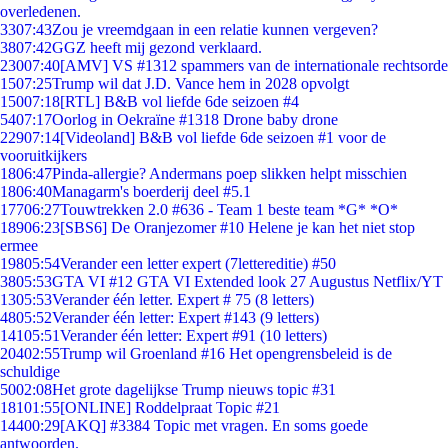
overledenen.
33
07:43
Zou je vreemdgaan in een relatie kunnen vergeven?
38
07:42
GGZ heeft mij gezond verklaard.
230
07:40
[AMV] VS #1312 spammers van de internationale rechtsorde
15
07:25
Trump wil dat J.D. Vance hem in 2028 opvolgt
150
07:18
[RTL] B&B vol liefde 6de seizoen #4
54
07:17
Oorlog in Oekraïne #1318 Drone baby drone
229
07:14
[Videoland] B&B vol liefde 6de seizoen #1 voor de
vooruitkijkers
18
06:47
Pinda-allergie? Andermans poep slikken helpt misschien
18
06:40
Managarm's boerderij deel #5.1
177
06:27
Touwtrekken 2.0 #636 - Team 1 beste team *G* *O*
189
06:23
[SBS6] De Oranjezomer #10 Helene je kan het niet stop
ermee
198
05:54
Verander een letter expert (7lettereditie) #50
38
05:53
GTA VI #12 GTA VI Extended look 27 Augustus Netflix/YT
13
05:53
Verander één letter. Expert # 75 (8 letters)
48
05:52
Verander één letter: Expert #143 (9 letters)
141
05:51
Verander één letter: Expert #91 (10 letters)
204
02:55
Trump wil Groenland #16 Het opengrensbeleid is de
schuldige
50
02:08
Het grote dagelijkse Trump nieuws topic #31
181
01:55
[ONLINE] Roddelpraat Topic #21
144
00:29
[AKQ] #3384 Topic met vragen. En soms goede
antwoorden.