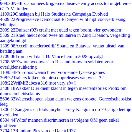
9
09:30
Netflix-abonnees krijgen exclusieve early access tot uitgebreide
GTA VI trailer
11
09:29
Ontslagen bij Halo Studios na Campaign Evolved
46
09:22
Progressieve Democraat El-Sayed wint nipt voorverkiezing
Michigan
20
09:22
Duitser (93) crasht met quad tegen boom, vier gewonden
55
09:21
Israël meldt dood twee militairen in Zuid-Libanon, vergelding
aangekondigd
13
09:08
Accell, moederbedrijf Sparta en Batavus, vraagt uitstel van
betaling aan
37
09:06
Trump wil dat J.D. Vance hem in 2028 opvolgt
17
08:55
'Zwarte weduwes' in Rusland trouwen soldaten voor
overlijdensuitkering
11
08:54
PS5-doos waarschuwt voor einde fysieke games
2
08:52
Trailers kijken: de bioscoopreleases van week 32
1
08:22
VrijMiBabes #316 (not very sfw!)
34
08:18
Wakker Dier dient klacht in tegen insectenfabriek Protix om
duurzaamheidsclaims
56
06:33
Waterschappen slaan alarm wegens droogte: Gereedschapskist
leeg
13
06:11
Zangeres en Idols-jurylid Jerney Kaagman op 79-jarige leeftijd
overleden
85
04:44
'Witte' mannen discrimineren is volgens OM geen enkel
probleem
37
04:13
Random Pics van de Dag #1977