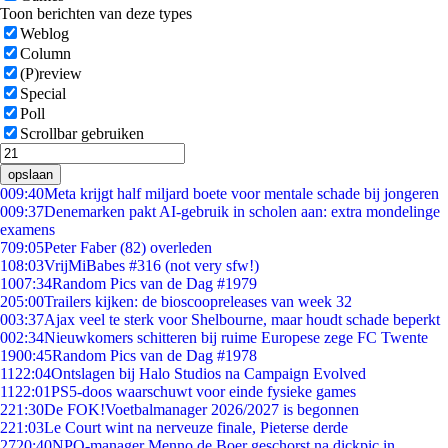
Toon berichten van deze types
Weblog
Column
(P)review
Special
Poll
Scrollbar gebruiken
opslaan
0
09:40
Meta krijgt half miljard boete voor mentale schade bij jongeren
0
09:37
Denemarken pakt AI-gebruik in scholen aan: extra mondelinge
examens
7
09:05
Peter Faber (82) overleden
1
08:03
VrijMiBabes #316 (not very sfw!)
10
07:34
Random Pics van de Dag #1979
2
05:00
Trailers kijken: de bioscoopreleases van week 32
0
03:37
Ajax veel te sterk voor Shelbourne, maar houdt schade beperkt
0
02:34
Nieuwkomers schitteren bij ruime Europese zege FC Twente
19
00:45
Random Pics van de Dag #1978
11
22:04
Ontslagen bij Halo Studios na Campaign Evolved
11
22:01
PS5-doos waarschuwt voor einde fysieke games
2
21:30
De FOK!Voetbalmanager 2026/2027 is begonnen
2
21:03
Le Court wint na nerveuze finale, Pieterse derde
27
20:40
NPO-manager Menno de Boer geschorst na dickpic in