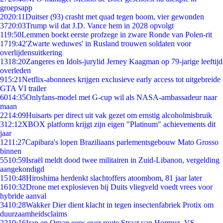
groepsapp
20
20:11
Duitser (93) crasht met quad tegen boom, vier gewonden
37
20:03
Trump wil dat J.D. Vance hem in 2028 opvolgt
1
19:50
Lemmen boekt eerste profzege in zware Ronde van Polen-rit
17
19:42
'Zwarte weduwes' in Rusland trouwen soldaten voor
overlijdensuitkering
13
18:20
Zangeres en Idols-jurylid Jerney Kaagman op 79-jarige leeftijd
overleden
9
15:21
Netflix-abonnees krijgen exclusieve early access tot uitgebreide
GTA VI trailer
60
14:35
Onlyfans-model met G-cup wil als NASA-ambassadeur naar
maan
22
14:09
Huisarts per direct uit vak gezet om ernstig alcoholmisbruik
3
12:12
XBOX platform krijgt zijn eigen "Platinum" achievements dit
jaar
12
11:27
Capibara's lopen Braziliaans parlementsgebouw Mato Grosso
binnen
55
10:59
Israël meldt dood twee militairen in Zuid-Libanon, vergelding
aangekondigd
15
10:48
Hiroshima herdenkt slachtoffers atoombom, 81 jaar later
16
10:32
Drone met explosieven bij Duits vliegveld voedt vrees voor
hybride aanval
34
10:28
Wakker Dier dient klacht in tegen insectenfabriek Protix om
duurzaamheidsclaims
22
10:16
Iran en Oman eens over route Straat van Hormuz, VS