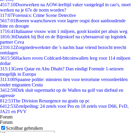
45
17:10
Doorwerken na AOW-leeftijd vaker vastgelegd in cao's, moet
werken na je 67e de norm worden?
1
17:07
Forensics: Crime Scene Detective
56
17:01
Boeren waarschuwen voor lagere oogst door aanhoudende
hitte en droogte
17
16:41
Italiaanse vrouw wint 1 miljoen, gooit kraslot per abuis weg
18
16:36
Datalek bij Bol en de Bijenkorf na cyberaanval op logistiek
partner Ceva
23
16:12
Zorgmedewerkster die 's nachts haar vriend bezocht terecht
ontslagen
36
15:56
Hackers roven Coldcard-bitcoinwallets leeg voor 114 miljoen
dollar
3
15:13
Geen Qatar en Abu Dhabi? Dan eindigt Formule 1-seizoen
mogelijk in Europa
31
13:00
Spaanse politie: minstens tien voor terrorisme veroordeelden
onder migranten Ceuta
34
12:59
Dirk sluit supermarkt op de Wallen na golf van diefstal en
agressie
8
12:53
The Division Resurgence nu gratis op pc
64
12:53
Zetelpeiling: 24 zetels voor Pro en 18 zetels voor D66, FvD,
JA21 en PVV
Forum
Forum
Scrollbar gebruiken