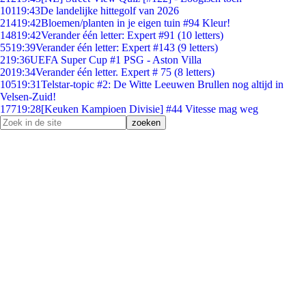
101
19:43
De landelijke hittegolf van 2026
214
19:42
Bloemen/planten in je eigen tuin #94 Kleur!
148
19:42
Verander één letter: Expert #91 (10 letters)
55
19:39
Verander één letter: Expert #143 (9 letters)
2
19:36
UEFA Super Cup #1 PSG - Aston Villa
20
19:34
Verander één letter. Expert # 75 (8 letters)
105
19:31
Telstar-topic #2: De Witte Leeuwen Brullen nog altijd in
Velsen-Zuid!
177
19:28
[Keuken Kampioen Divisie] #44 Vitesse mag weg