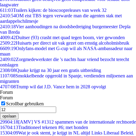
laagwater
6
11:03
Trailers kijken: de bioscoopreleases van week 32
24
10:54
OM eist TBS tegen verwarde man die agenten stak met
aardappelschilmesje
24
10:18
Vier aanhoudingen na doodsbedreiging burgemeester Depla
van Breda
40
09:42
Duitser (93) crasht met quad tegen boom, vier gewonden
25
09:22
Huisarts per direct uit vak gezet om ernstig alcoholmisbruik
66
09:19
Onlyfans-model met G-cup wil als NASA-ambassadeur naar
maan
24
09:02
Zorgmedewerkster die 's nachts haar vriend bezocht terecht
ontslagen
23
08/08
Quake krijgt na 30 jaar een gratis uitbreiding
11
07/08
Smokkelbende opgerold in Spanje, verdienden miljoenen aan
migranten
47
07/08
Trump wil dat J.D. Vance hem in 2028 opvolgt
Forum
Forum
Scrollbar gebruiken
opslaan
299
04:18
[AMV] VS #1312 spammers van de internationale rechtsorde
167
04:13
Traditioneel tekenen #6; met honden
153
04:09
Wat je ook stemt, je krijgt in NL altijd Links Liberaal Beleid.