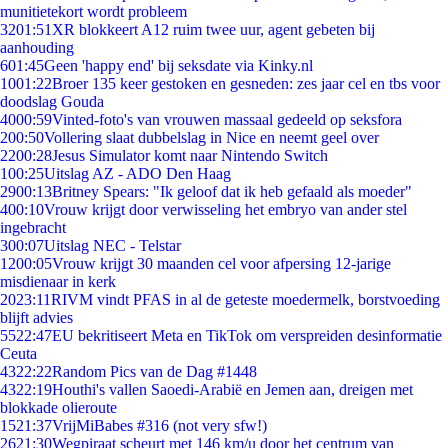
munitietekort wordt probleem
32
01:51
XR blokkeert A12 ruim twee uur, agent gebeten bij
aanhouding
6
01:45
Geen 'happy end' bij seksdate via Kinky.nl
10
01:22
Broer 135 keer gestoken en gesneden: zes jaar cel en tbs voor
doodslag Gouda
40
00:59
Vinted-foto's van vrouwen massaal gedeeld op seksfora
2
00:50
Vollering slaat dubbelslag in Nice en neemt geel over
22
00:28
Jesus Simulator komt naar Nintendo Switch
1
00:25
Uitslag AZ - ADO Den Haag
29
00:13
Britney Spears: "Ik geloof dat ik heb gefaald als moeder"
4
00:10
Vrouw krijgt door verwisseling het embryo van ander stel
ingebracht
3
00:07
Uitslag NEC - Telstar
12
00:05
Vrouw krijgt 30 maanden cel voor afpersing 12-jarige
misdienaar in kerk
20
23:11
RIVM vindt PFAS in al de geteste moedermelk, borstvoeding
blijft advies
55
22:47
EU bekritiseert Meta en TikTok om verspreiden desinformatie
Ceuta
43
22:22
Random Pics van de Dag #1448
43
22:19
Houthi's vallen Saoedi-Arabië en Jemen aan, dreigen met
blokkade olieroute
15
21:37
VrijMiBabes #316 (not very sfw!)
26
21:30
Wegpiraat scheurt met 146 km/u door het centrum van