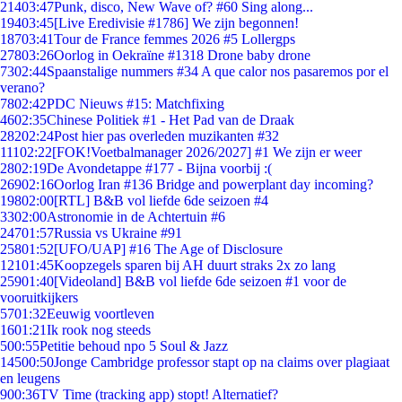
214
03:47
Punk, disco, New Wave of? #60 Sing along...
194
03:45
[Live Eredivisie #1786] We zijn begonnen!
187
03:41
Tour de France femmes 2026 #5 Lollergps
278
03:26
Oorlog in Oekraïne #1318 Drone baby drone
73
02:44
Spaanstalige nummers #34 A que calor nos pasaremos por el
verano?
78
02:42
PDC Nieuws #15: Matchfixing
46
02:35
Chinese Politiek #1 - Het Pad van de Draak
282
02:24
Post hier pas overleden muzikanten #32
111
02:22
[FOK!Voetbalmanager 2026/2027] #1 We zijn er weer
28
02:19
De Avondetappe #177 - Bijna voorbij :(
269
02:16
Oorlog Iran #136 Bridge and powerplant day incoming?
198
02:00
[RTL] B&B vol liefde 6de seizoen #4
33
02:00
Astronomie in de Achtertuin #6
247
01:57
Russia vs Ukraine #91
258
01:52
[UFO/UAP] #16 The Age of Disclosure
121
01:45
Koopzegels sparen bij AH duurt straks 2x zo lang
259
01:40
[Videoland] B&B vol liefde 6de seizoen #1 voor de
vooruitkijkers
57
01:32
Eeuwig voortleven
16
01:21
Ik rook nog steeds
5
00:55
Petitie behoud npo 5 Soul & Jazz
145
00:50
Jonge Cambridge professor stapt op na claims over plagiaat
en leugens
9
00:36
TV Time (tracking app) stopt! Alternatief?