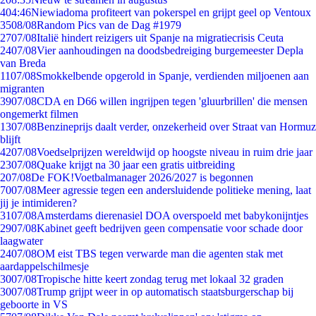
4
04:46
Niewiadoma profiteert van pokerspel en grijpt geel op Ventoux
35
08/08
Random Pics van de Dag #1979
27
07/08
Italië hindert reizigers uit Spanje na migratiecrisis Ceuta
24
07/08
Vier aanhoudingen na doodsbedreiging burgemeester Depla
van Breda
11
07/08
Smokkelbende opgerold in Spanje, verdienden miljoenen aan
migranten
39
07/08
CDA en D66 willen ingrijpen tegen 'gluurbrillen' die mensen
ongemerkt filmen
13
07/08
Benzineprijs daalt verder, onzekerheid over Straat van Hormuz
blijft
42
07/08
Voedselprijzen wereldwijd op hoogste niveau in ruim drie jaar
23
07/08
Quake krijgt na 30 jaar een gratis uitbreiding
2
07/08
De FOK!Voetbalmanager 2026/2027 is begonnen
70
07/08
Meer agressie tegen een andersluidende politieke mening, laat
jij je intimideren?
31
07/08
Amsterdams dierenasiel DOA overspoeld met babykonijntjes
29
07/08
Kabinet geeft bedrijven geen compensatie voor schade door
laagwater
24
07/08
OM eist TBS tegen verwarde man die agenten stak met
aardappelschilmesje
30
07/08
Tropische hitte keert zondag terug met lokaal 32 graden
30
07/08
Trump grijpt weer in op automatisch staatsburgerschap bij
geboorte in VS