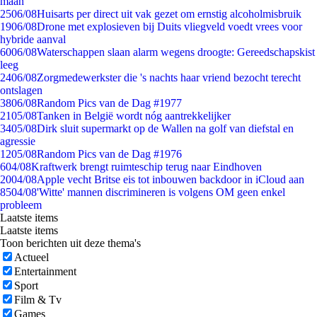
maan
25
06/08
Huisarts per direct uit vak gezet om ernstig alcoholmisbruik
19
06/08
Drone met explosieven bij Duits vliegveld voedt vrees voor
hybride aanval
60
06/08
Waterschappen slaan alarm wegens droogte: Gereedschapskist
leeg
24
06/08
Zorgmedewerkster die 's nachts haar vriend bezocht terecht
ontslagen
38
06/08
Random Pics van de Dag #1977
21
05/08
Tanken in België wordt nóg aantrekkelijker
34
05/08
Dirk sluit supermarkt op de Wallen na golf van diefstal en
agressie
12
05/08
Random Pics van de Dag #1976
6
04/08
Kraftwerk brengt ruimteschip terug naar Eindhoven
20
04/08
Apple vecht Britse eis tot inbouwen backdoor in iCloud aan
85
04/08
'Witte' mannen discrimineren is volgens OM geen enkel
probleem
Laatste items
Laatste items
Toon berichten uit deze thema's
Actueel
Entertainment
Sport
Film & Tv
Games