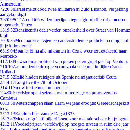
Amsterdam
72
20:58
Israël meldt dood twee militairen in Zuid-Libanon, vergelding
aangekondigd
39
20:08
CDA en D66 willen ingrijpen tegen 'gluurbrillen' die mensen
ongemerkt filmen
13
19:52
Benzineprijs daalt verder, onzekerheid over Straat van Hormuz
blijft
70
19:35
Meer agressie tegen een andersluidende politieke mening, laat
jij je intimideren?
63
19:04
Spanje: bijna alle migranten in Ceuta weer teruggekeerd naar
Marokko
4
17:13
Niewiadoma profiteert van pokerspel en grijpt geel op Ventoux
7
16:10
Aanhoudende droogte veroorzaakt scheuren in dijken Zuid-
Holland
27
15:52
Italië hindert reizigers uit Spanje na migratiecrisis Ceuta
23
14:17
Long live the 7th of October
2
14:11
Nieuw te streamen in augustus
1
14:08
Excelsior opent seizoen met ruime zege op promovendus
Cambuur
60
13:58
Waterschappen slaan alarm wegens droogte: Gereedschapskist
leeg
37
13:13
Random Pics van de Dag #1833
16
12:43
Meta krijgt half miljard boete voor mentale schade bij jongeren
42
12:11
Voedselprijzen wereldwijd op hoogste niveau in ruim drie jaar
29
11:05
Kabinet geeft bedrijven geen compensatie voor schade door