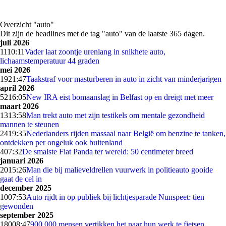
Overzicht "auto"
Dit zijn de headlines met de tag "auto" van de laatste 365 dagen.
juli 2026
11
10:11
Vader laat zoontje urenlang in snikhete auto,
lichaamstemperatuur 44 graden
mei 2026
19
21:47
Taakstraf voor masturberen in auto in zicht van minderjarigen
april 2026
52
16:05
New IRA eist bomaanslag in Belfast op en dreigt met meer
maart 2026
13
13:58
Man trekt auto met zijn testikels om mentale gezondheid
mannen te steunen
24
19:35
Nederlanders rijden massaal naar België om benzine te tanken,
ontdekken per ongeluk ook buitenland
4
07:32
De smalste Fiat Panda ter wereld: 50 centimeter breed
januari 2026
20
15:26
Man die bij malieveldrellen vuurwerk in politieauto gooide
gaat de cel in
december 2025
10
07:53
Auto rijdt in op publiek bij lichtjesparade Nunspeet: tien
gewonden
september 2025
180
08:47
900.000 mensen vertikken het naar hun werk te fietsen