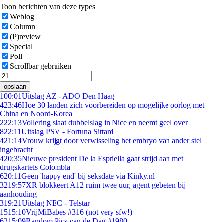
Toon berichten van deze types
Weblog
Column
(P)review
Special
Poll
Scrollbar gebruiken
opslaan
1
00:01
Uitslag AZ - ADO Den Haag
4
23:46
Hoe 30 landen zich voorbereiden op mogelijke oorlog met
China en Noord-Korea
2
22:13
Vollering slaat dubbelslag in Nice en neemt geel over
8
22:11
Uitslag PSV - Fortuna Sittard
4
21:14
Vrouw krijgt door verwisseling het embryo van ander stel
ingebracht
4
20:35
Nieuwe president De la Espriella gaat strijd aan met
drugskartels Colombia
6
20:11
Geen 'happy end' bij seksdate via Kinky.nl
32
19:57
XR blokkeert A12 ruim twee uur, agent gebeten bij
aanhouding
3
19:21
Uitslag NEC - Telstar
15
15:10
VrijMiBabes #316 (not very sfw!)
62
15:09
Random Pics van de Dag #1980