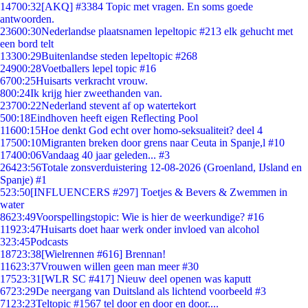
147
00:32
[AKQ] #3384 Topic met vragen. En soms goede
antwoorden.
236
00:30
Nederlandse plaatsnamen lepeltopic #213 elk gehucht met
een bord telt
133
00:29
Buitenlandse steden lepeltopic #268
249
00:28
Voetballers lepel topic #16
67
00:25
Huisarts verkracht vrouw.
8
00:24
Ik krijg hier zweethanden van.
237
00:22
Nederland stevent af op watertekort
5
00:18
Eindhoven heeft eigen Reflecting Pool
116
00:15
Hoe denkt God echt over homo-seksualiteit? deel 4
175
00:10
Migranten breken door grens naar Ceuta in Spanje,l #10
174
00:06
Vandaag 40 jaar geleden... #3
264
23:56
Totale zonsverduistering 12-08-2026 (Groenland, IJsland en
Spanje) #1
5
23:50
[INFLUENCERS #297] Toetjes & Bevers & Zwemmen in
water
86
23:49
Voorspellingstopic: Wie is hier de weerkundige? #16
119
23:47
Huisarts doet haar werk onder invloed van alcohol
3
23:45
Podcasts
187
23:38
[Wielrennen #616] Brennan!
116
23:37
Vrouwen willen geen man meer #30
175
23:31
[WLR SC #417] Nieuw deel openen was kaputt
67
23:29
De neergang van Duitsland als lichtend voorbeeld #3
71
23:23
Teltopic #1567 tel door en door en door....