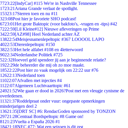
77
23:22
[IndyCar] #115 We're in Nashville Tennessee
17
23:21
Ariana Grande verlaat de spotlight.
153
23:17
Sterren toen en nu #11
3
23:08
Post hier je favoriete SHO podcast!
67
23:01
Het grote Baktopic (voor bakfoto's, -vragen en -tips) #42
72
22:59
[Lil Kleine#12] Nieuwe afleveringen op Prime
34
22:59
[AZ#98] Heel Nederland achter AZ
138
22:54
Meisjesnamenlepeltopic #367 LOOOOL LAPO
40
22:53
Dierenlepeltopic #150
38
22:53
Het hele alfabet #108 en 4letterwoord
90
22:34
Nederlandse Politiek #725
5
22:32
Hoeveel geld spendeer jij aan je beginnende relatie?
19
22:29
de beheerder die mij oh zo moe maakt.
185
22:22
Post hier zo vaak mogelijk om 22:22 uur #76
126
22:13
Nederland toen
110
22:07
Afvallen met injecties #4
11
22:07
Algemeen Luchtvaarttopic #61
249
21:52
Wie gaan er dood in 2026?Post met een vleugje cynisme de
overledenen.
113
21:37
Roddelpraat onder vuur: ongepaste opmerkingen
minderjarigen deel 2
136
21:35
[DRT SC] #6: RendacGoden sponsored by TONZON
297
21:28
Centraal Bordspeltopic #8 Game on!
81
21:23
Vuelta a España 2026 #1
184
21:18
NEC #77: Wat een seizoen is dit zeg