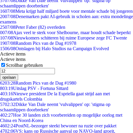
57
07/08
Dikke Van Dale neemt 'vulvalippen' op: 'stigma op
schaamlippen doorbreken'
16
07/08
Meta krijgt half miljard boete voor mentale schade bij jongeren
20
07/08
Denemarken pakt AI-gebruik in scholen aan: extra mondelinge
examens
25
07/08
Peter Faber (82) overleden
0
07/08
Ajax veel te sterk voor Shelbourne, maar houdt schade beperkt
1
07/08
Nieuwkomers schitteren bij ruime Europese zege FC Twente
19
07/08
Random Pics van de Dag #1978
15
06/08
Ontslagen bij Halo Studios na Campaign Evolved
Actieve items
Actieve items
Scrollbar gebruiken
opslaan
62
03:28
Random Pics van de Dag #1980
8
03:19
Uitslag PSV - Fortuna Sittard
4
03:16
Nieuwe president De la Espriella gaat strijd aan met
drugskartels Colombia
57
02:32
Dikke Van Dale neemt 'vulvalippen' op: 'stigma op
schaamlippen doorbreken'
4
02:27
Hoe 30 landen zich voorbereiden op mogelijke oorlog met
China en Noord-Korea
46
02:24
PostNL-bezorger steekt bewoner na ruzie over pakket
47
02:06
VS: kans op Russische aanval op NAVO-land groeit,