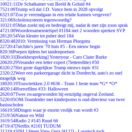
100
21:11
De Schatkamer van Beeld & Geluid #4
75
21:09
Trump wil dat J.D. Vance hem in 2028 opvolgt
63
21:07
Zou je vreemdgaan in een relatie kunnen vergeven?
3
21:06
Scholensysteem tegenwoordig?
103
21:05
Man zoekt mij en bedreigt mij, nadat ik met zijn zoon sprak
47
21:00
Woordensamenstelspel #1184 met 2 woorden spreken SVP
281
20:54
Van kleuter tot puber deel 184
83
20:48
2010: Vermissing van Herman Ploegstra
227
20:47
archito's jaren '70 huis #5 - Een nieuw begin
8
20:36
Poepen tijdens het tandenpoetsen
18
20:31
[Boekbespreking] Yesteryear - Caro Claire Burke
206
20:29
Verander een letter expert (7lettereditie) #50
63
20:27
Het grote dagelijkse Trump nieuws topic #31
23
20:22
Weer een parkeergarage dicht in Dordrecht, auto's zo snel
mogelijk weg
180
20:19
Touwtrekken 2.0 #636 - Team 1 beste team *G* *O*
40
20:14
Horrorfilms #33: Halloween
26
20:07
Twee zwaargewonden bij eenzijdig ongeval Zeeland.
52
20:05
OM-Teamleider met kinderporno is oud-directeur van twee
basisscholen
166
19:58
Dingen waar je enorm vrolijk van wordt #3
25
19:56
Natuur en Wild
16
19:54
Radio 2 #145 Ruud 66
47
19:47
[Netflix #210] TUDUM
212
19:43
[NL] Street View Quiz [#122] - Loogisch toch