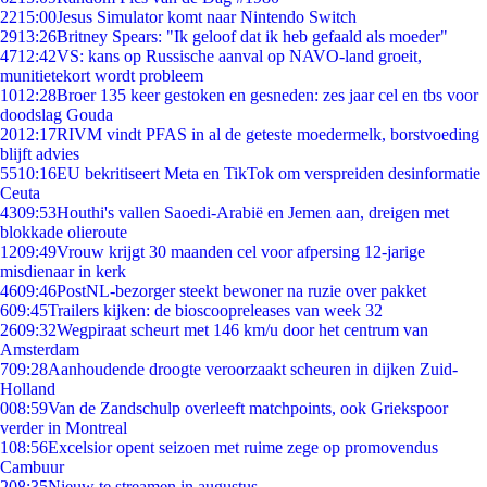
22
15:00
Jesus Simulator komt naar Nintendo Switch
29
13:26
Britney Spears: "Ik geloof dat ik heb gefaald als moeder"
47
12:42
VS: kans op Russische aanval op NAVO-land groeit,
munitietekort wordt probleem
10
12:28
Broer 135 keer gestoken en gesneden: zes jaar cel en tbs voor
doodslag Gouda
20
12:17
RIVM vindt PFAS in al de geteste moedermelk, borstvoeding
blijft advies
55
10:16
EU bekritiseert Meta en TikTok om verspreiden desinformatie
Ceuta
43
09:53
Houthi's vallen Saoedi-Arabië en Jemen aan, dreigen met
blokkade olieroute
12
09:49
Vrouw krijgt 30 maanden cel voor afpersing 12-jarige
misdienaar in kerk
46
09:46
PostNL-bezorger steekt bewoner na ruzie over pakket
6
09:45
Trailers kijken: de bioscoopreleases van week 32
26
09:32
Wegpiraat scheurt met 146 km/u door het centrum van
Amsterdam
7
09:28
Aanhoudende droogte veroorzaakt scheuren in dijken Zuid-
Holland
0
08:59
Van de Zandschulp overleeft matchpoints, ook Griekspoor
verder in Montreal
1
08:56
Excelsior opent seizoen met ruime zege op promovendus
Cambuur
2
08:35
Nieuw te streamen in augustus