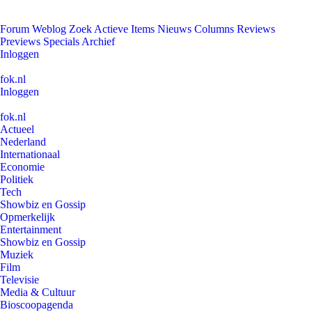
Forum
Weblog
Zoek
Actieve Items
Nieuws
Columns
Reviews
Previews
Specials
Archief
Inloggen
fok.nl
Inloggen
fok.nl
Actueel
Nederland
Internationaal
Economie
Politiek
Tech
Showbiz en Gossip
Opmerkelijk
Entertainment
Showbiz en Gossip
Muziek
Film
Televisie
Media & Cultuur
Bioscoopagenda