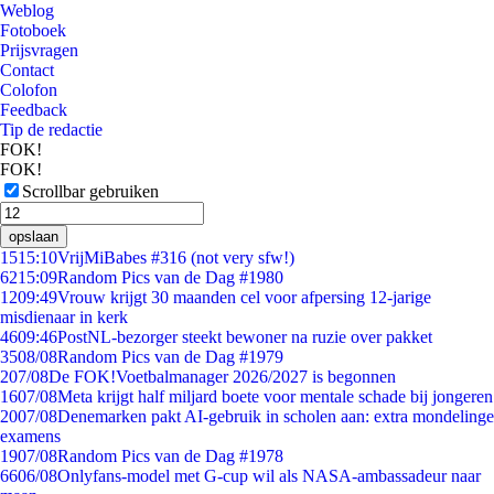
Weblog
Fotoboek
Prijsvragen
Contact
Colofon
Feedback
Tip de redactie
FOK!
FOK!
Scrollbar gebruiken
opslaan
15
15:10
VrijMiBabes #316 (not very sfw!)
62
15:09
Random Pics van de Dag #1980
12
09:49
Vrouw krijgt 30 maanden cel voor afpersing 12-jarige
misdienaar in kerk
46
09:46
PostNL-bezorger steekt bewoner na ruzie over pakket
35
08/08
Random Pics van de Dag #1979
2
07/08
De FOK!Voetbalmanager 2026/2027 is begonnen
16
07/08
Meta krijgt half miljard boete voor mentale schade bij jongeren
20
07/08
Denemarken pakt AI-gebruik in scholen aan: extra mondelinge
examens
19
07/08
Random Pics van de Dag #1978
66
06/08
Onlyfans-model met G-cup wil als NASA-ambassadeur naar