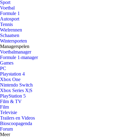
Sport
Voetbal
Formule 1
Autosport
Tennis
Wielrennen
Schaatsen
Wintersporten
Managerspelen
Voetbalmanager
Formule 1-manager
Games
PC
Playstation 4
Xbox One
Nintendo Switch
Xbox Series X|S
PlayStation 5
Film & TV
Film
Televisie
Trailers en Videos
Bioscoopagenda
Forum
Meer