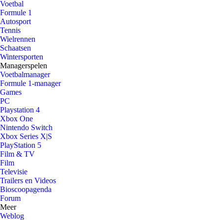
Voetbal
Formule 1
Autosport
Tennis
Wielrennen
Schaatsen
Wintersporten
Managerspelen
Voetbalmanager
Formule 1-manager
Games
PC
Playstation 4
Xbox One
Nintendo Switch
Xbox Series X|S
PlayStation 5
Film & TV
Film
Televisie
Trailers en Videos
Bioscoopagenda
Forum
Meer
Weblog