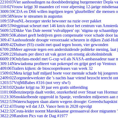
22
10:03
Vier aanhoudingen na doodsbedreiging burgemeester Depla v
1
10:02
Vrouw krijgt 30 maanden cel voor afpersing 12-jarige misdienaa
30
09:59
CDA en D66 willen ingrijpen tegen 'gluurbrillen' die mensen 
1
09:58
Nieuw te streamen in augustus
1
09:55
PostNL-bezorger steekt bewoner na ruzie over pakket
4
09:53
Wegpiraat scheurt met 146 km/u door het centrum van Amster
56
09:52
Dikke Van Dale neemt 'vulvalippen' op: 'stigma op schaamlip
28
09:50
Kabinet geeft bedrijven geen compensatie voor schade door la
3
09:47
Aanhoudende droogte veroorzaakt scheuren in dijken Zuid-Hol
40
09:42
Duitser (93) crasht met quad tegen boom, vier gewonden
67
09:28
Meer agressie tegen een andersluidende politieke mening, laat j
25
09:22
Huisarts per direct uit vak gezet om ernstig alcoholmisbruik
66
09:19
Onlyfans-model met G-cup wil als NASA-ambassadeur naar 
3
09:14
Niewiadoma profiteert van pokerspel en grijpt geel op Ventoux
4
09:06
Trailers kijken: de bioscoopreleases van week 32
15
09:02
Meta krijgt half miljard boete voor mentale schade bij jongeren
24
09:02
Zorgmedewerkster die 's nachts haar vriend bezocht terecht on
12
03:57
VrijMiBabes #316 (not very sfw!)
23
03:02
Quake krijgt na 30 jaar een gratis uitbreiding
11
01:06
Benzineprijs daalt verder, onzekerheid over Straat van Hormuz 
11
23:30
Smokkelbende opgerold in Spanje, verdienden miljoenen aan 
59
22:53
Waterschappen slaan alarm wegens droogte: Gereedschapskist
47
22:43
Trump wil dat J.D. Vance hem in 2028 opvolgt
34
22:32
Ceuta-leider noemt Marokkaanse grensaanval door migranten 
38
22:29
Random Pics van de Dag #1977