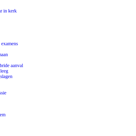
r in kerk
e examens
maan
bride aanval
 leeg
tslagen
ssie
eem