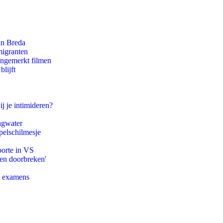
an Breda
migranten
ongemerkt filmen
lijft
ij je intimideren?
agwater
pelschilmesje
oorte in VS
pen doorbreken'
e examens