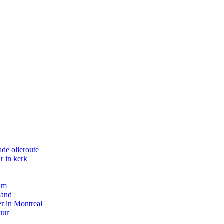
de olieroute
r in kerk
dam
land
r in Montreal
uur