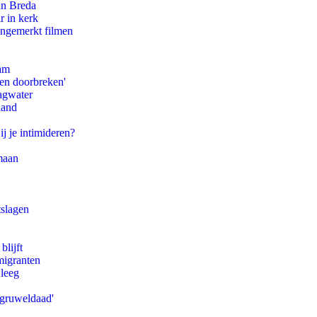
an Breda
r in kerk
ongemerkt filmen
dam
pen doorbreken'
agwater
land
ij je intimideren?
maan
tslagen
blijft
migranten
 leeg
'gruweldaad'