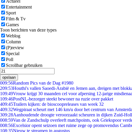
Actueel
Entertainment
Sport
Film & Tv
Games
Toon berichten van deze types
Weblog
Column
(P)review
Special
Poll
Scrollbar gebruiken
opslaan
0
09:56
Random Pics van de Dag #1980
2
09:53
Houthi's vallen Saoedi-Arabië en Jemen aan, dreigen met blokka
1
09:49
Vrouw krijgt 30 maanden cel voor afpersing 12-jarige misdienaa
1
09:46
PostNL-bezorger steekt bewoner na ruzie over pakket
4
09:45
Trailers kijken: de bioscoopreleases van week 32
4
09:32
Wegpiraat scheurt met 146 km/u door het centrum van Amster
3
09:28
Aanhoudende droogte veroorzaakt scheuren in dijken Zuid-Hol
0
08:59
Van de Zandschulp overleeft matchpoints, ook Griekspoor verde
0
08:56
Excelsior opent seizoen met ruime zege op promovendus Camb
1
08:35
Nieuw te streamen in augustus