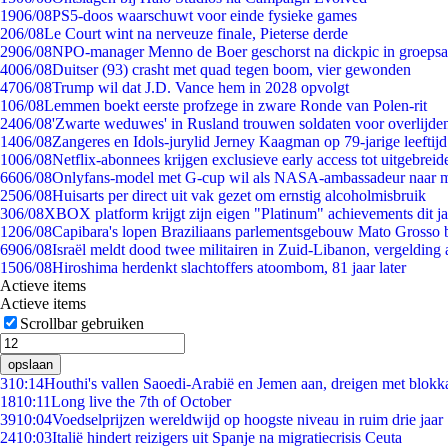
19
06/08
PS5-doos waarschuwt voor einde fysieke games
2
06/08
Le Court wint na nerveuze finale, Pieterse derde
29
06/08
NPO-manager Menno de Boer geschorst na dickpic in groeps
40
06/08
Duitser (93) crasht met quad tegen boom, vier gewonden
47
06/08
Trump wil dat J.D. Vance hem in 2028 opvolgt
1
06/08
Lemmen boekt eerste profzege in zware Ronde van Polen-rit
24
06/08
'Zwarte weduwes' in Rusland trouwen soldaten voor overlijden
14
06/08
Zangeres en Idols-jurylid Jerney Kaagman op 79-jarige leeftij
10
06/08
Netflix-abonnees krijgen exclusieve early access tot uitgebreid
66
06/08
Onlyfans-model met G-cup wil als NASA-ambassadeur naar 
25
06/08
Huisarts per direct uit vak gezet om ernstig alcoholmisbruik
3
06/08
XBOX platform krijgt zijn eigen "Platinum" achievements dit ja
12
06/08
Capibara's lopen Braziliaans parlementsgebouw Mato Grosso 
69
06/08
Israël meldt dood twee militairen in Zuid-Libanon, vergeldin
15
06/08
Hiroshima herdenkt slachtoffers atoombom, 81 jaar later
Actieve items
Actieve items
Scrollbar gebruiken
opslaan
3
10:14
Houthi's vallen Saoedi-Arabië en Jemen aan, dreigen met blokka
18
10:11
Long live the 7th of October
39
10:04
Voedselprijzen wereldwijd op hoogste niveau in ruim drie jaar
24
10:03
Italië hindert reizigers uit Spanje na migratiecrisis Ceuta