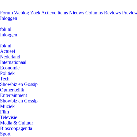
Forum
Weblog
Zoek
Actieve Items
Nieuws
Columns
Reviews
Previe
Inloggen
fok.nl
Inloggen
fok.nl
Actueel
Nederland
Internationaal
Economie
Politiek
Tech
Showbiz en Gossip
Opmerkelijk
Entertainment
Showbiz en Gossip
Muziek
Film
Televisie
Media & Cultuur
Bioscoopagenda
Sport