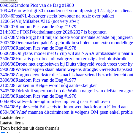
0
09:56
Random Pics van de Dag #1980
1
09:49
Vrouw krijgt 30 maanden cel voor afpersing 12-jarige misdienaa
1
09:46
PostNL-bezorger steekt bewoner na ruzie over pakket
12
06:54
VrijMiBabes #316 (not very sfw!)
35
00:07
Random Pics van de Dag #1979
2
14:30
De FOK!Voetbalmanager 2026/2027 is begonnen
15
07/08
Meta krijgt half miljard boete voor mentale schade bij jongeren
20
07/08
Denemarken pakt AI-gebruik in scholen aan: extra mondeling
19
07/08
Random Pics van de Dag #1978
66
06/08
Onlyfans-model met G-cup wil als NASA-ambassadeur naar 
25
06/08
Huisarts per direct uit vak gezet om ernstig alcoholmisbruik
19
06/08
Drone met explosieven bij Duits vliegveld voedt vrees voor hy
59
06/08
Waterschappen slaan alarm wegens droogte: Gereedschapskist
24
06/08
Zorgmedewerkster die 's nachts haar vriend bezocht terecht on
38
06/08
Random Pics van de Dag #1977
21
05/08
Tanken in België wordt nóg aantrekkelijker
34
05/08
Dirk sluit supermarkt op de Wallen na golf van diefstal en agre
12
05/08
Random Pics van de Dag #1976
6
04/08
Kraftwerk brengt ruimteschip terug naar Eindhoven
20
04/08
Apple vecht Britse eis tot inbouwen backdoor in iCloud aan
85
04/08
'Witte' mannen discrimineren is volgens OM geen enkel probl
Laatste items
Laatste items
Toon berichten uit deze thema's