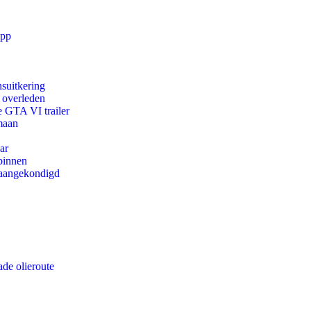
app
suitkering
d overleden
e GTA VI trailer
maan
ar
binnen
g aangekondigd
de olieroute