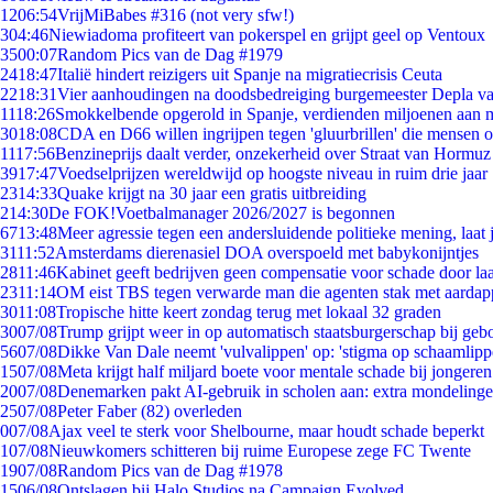
12
06:54
VrijMiBabes #316 (not very sfw!)
3
04:46
Niewiadoma profiteert van pokerspel en grijpt geel op Ventoux
35
00:07
Random Pics van de Dag #1979
24
18:47
Italië hindert reizigers uit Spanje na migratiecrisis Ceuta
22
18:31
Vier aanhoudingen na doodsbedreiging burgemeester Depla v
11
18:26
Smokkelbende opgerold in Spanje, verdienden miljoenen aan 
30
18:08
CDA en D66 willen ingrijpen tegen 'gluurbrillen' die mensen 
11
17:56
Benzineprijs daalt verder, onzekerheid over Straat van Hormuz b
39
17:47
Voedselprijzen wereldwijd op hoogste niveau in ruim drie jaar
23
14:33
Quake krijgt na 30 jaar een gratis uitbreiding
2
14:30
De FOK!Voetbalmanager 2026/2027 is begonnen
67
13:48
Meer agressie tegen een andersluidende politieke mening, laat j
31
11:52
Amsterdams dierenasiel DOA overspoeld met babykonijntjes
28
11:46
Kabinet geeft bedrijven geen compensatie voor schade door la
23
11:14
OM eist TBS tegen verwarde man die agenten stak met aardap
30
11:08
Tropische hitte keert zondag terug met lokaal 32 graden
30
07/08
Trump grijpt weer in op automatisch staatsburgerschap bij geb
56
07/08
Dikke Van Dale neemt 'vulvalippen' op: 'stigma op schaamlip
15
07/08
Meta krijgt half miljard boete voor mentale schade bij jongeren
20
07/08
Denemarken pakt AI-gebruik in scholen aan: extra mondeling
25
07/08
Peter Faber (82) overleden
0
07/08
Ajax veel te sterk voor Shelbourne, maar houdt schade beperkt
1
07/08
Nieuwkomers schitteren bij ruime Europese zege FC Twente
19
07/08
Random Pics van de Dag #1978
15
06/08
Ontslagen bij Halo Studios na Campaign Evolved