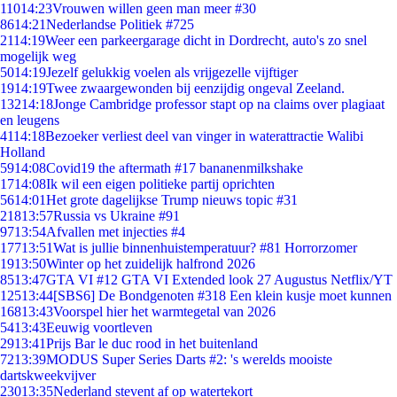
110
14:23
Vrouwen willen geen man meer #30
86
14:21
Nederlandse Politiek #725
21
14:19
Weer een parkeergarage dicht in Dordrecht, auto's zo snel
mogelijk weg
50
14:19
Jezelf gelukkig voelen als vrijgezelle vijftiger
19
14:19
Twee zwaargewonden bij eenzijdig ongeval Zeeland.
132
14:18
Jonge Cambridge professor stapt op na claims over plagiaat
en leugens
41
14:18
Bezoeker verliest deel van vinger in waterattractie Walibi
Holland
59
14:08
Covid19 the aftermath #17 bananenmilkshake
17
14:08
Ik wil een eigen politieke partij oprichten
56
14:01
Het grote dagelijkse Trump nieuws topic #31
218
13:57
Russia vs Ukraine #91
97
13:54
Afvallen met injecties #4
177
13:51
Wat is jullie binnenhuistemperatuur? #81 Horrorzomer
19
13:50
Winter op het zuidelijk halfrond 2026
85
13:47
GTA VI #12 GTA VI Extended look 27 Augustus Netflix/YT
125
13:44
[SBS6] De Bondgenoten #318 Een klein kusje moet kunnen
168
13:43
Voorspel hier het warmtegetal van 2026
54
13:43
Eeuwig voortleven
29
13:41
Prijs Bar le duc rood in het buitenland
72
13:39
MODUS Super Series Darts #2: 's werelds mooiste
dartskweekvijver
230
13:35
Nederland stevent af op watertekort