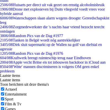
maan
25
06/08
Huisarts per direct uit vak gezet om ernstig alcoholmisbruik
19
06/08
Drone met explosieven bij Duits vliegveld voedt vrees voor
hybride aanval
60
06/08
Waterschappen slaan alarm wegens droogte: Gereedschapskist
leeg
24
06/08
Zorgmedewerkster die 's nachts haar vriend bezocht terecht
ontslagen
38
06/08
Random Pics van de Dag #1977
21
05/08
Tanken in België wordt nóg aantrekkelijker
34
05/08
Dirk sluit supermarkt op de Wallen na golf van diefstal en
agressie
12
05/08
Random Pics van de Dag #1976
6
04/08
Kraftwerk brengt ruimteschip terug naar Eindhoven
20
04/08
Apple vecht Britse eis tot inbouwen backdoor in iCloud aan
85
04/08
'Witte' mannen discrimineren is volgens OM geen enkel
probleem
Laatste items
Laatste items
Toon berichten uit deze thema's
Actueel
Entertainment
Sport
Film & Tv
Games