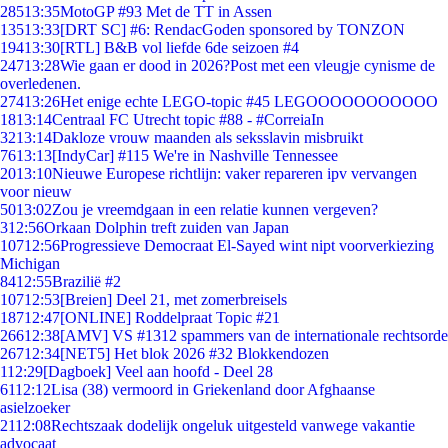
285
13:35
MotoGP #93 Met de TT in Assen
135
13:33
[DRT SC] #6: RendacGoden sponsored by TONZON
194
13:30
[RTL] B&B vol liefde 6de seizoen #4
247
13:28
Wie gaan er dood in 2026?Post met een vleugje cynisme de
overledenen.
274
13:26
Het enige echte LEGO-topic #45 LEGOOOOOOOOOOO
18
13:14
Centraal FC Utrecht topic #88 - #CorreiaIn
32
13:14
Dakloze vrouw maanden als seksslavin misbruikt
76
13:13
[IndyCar] #115 We're in Nashville Tennessee
20
13:10
Nieuwe Europese richtlijn: vaker repareren ipv vervangen
voor nieuw
50
13:02
Zou je vreemdgaan in een relatie kunnen vergeven?
3
12:56
Orkaan Dolphin treft zuiden van Japan
107
12:56
Progressieve Democraat El-Sayed wint nipt voorverkiezing
Michigan
84
12:55
Brazilië #2
107
12:53
[Breien] Deel 21, met zomerbreisels
187
12:47
[ONLINE] Roddelpraat Topic #21
266
12:38
[AMV] VS #1312 spammers van de internationale rechtsorde
267
12:34
[NET5] Het blok 2026 #32 Blokkendozen
1
12:29
[Dagboek] Veel aan hoofd - Deel 28
61
12:12
Lisa (38) vermoord in Griekenland door Afghaanse
asielzoeker
21
12:08
Rechtszaak dodelijk ongeluk uitgesteld vanwege vakantie
advocaat