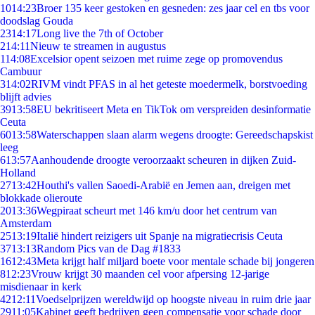
10
14:23
Broer 135 keer gestoken en gesneden: zes jaar cel en tbs voor
doodslag Gouda
23
14:17
Long live the 7th of October
2
14:11
Nieuw te streamen in augustus
1
14:08
Excelsior opent seizoen met ruime zege op promovendus
Cambuur
3
14:02
RIVM vindt PFAS in al het geteste moedermelk, borstvoeding
blijft advies
39
13:58
EU bekritiseert Meta en TikTok om verspreiden desinformatie
Ceuta
60
13:58
Waterschappen slaan alarm wegens droogte: Gereedschapskist
leeg
6
13:57
Aanhoudende droogte veroorzaakt scheuren in dijken Zuid-
Holland
27
13:42
Houthi's vallen Saoedi-Arabië en Jemen aan, dreigen met
blokkade olieroute
20
13:36
Wegpiraat scheurt met 146 km/u door het centrum van
Amsterdam
25
13:19
Italië hindert reizigers uit Spanje na migratiecrisis Ceuta
37
13:13
Random Pics van de Dag #1833
16
12:43
Meta krijgt half miljard boete voor mentale schade bij jongeren
8
12:23
Vrouw krijgt 30 maanden cel voor afpersing 12-jarige
misdienaar in kerk
42
12:11
Voedselprijzen wereldwijd op hoogste niveau in ruim drie jaar
29
11:05
Kabinet geeft bedrijven geen compensatie voor schade door