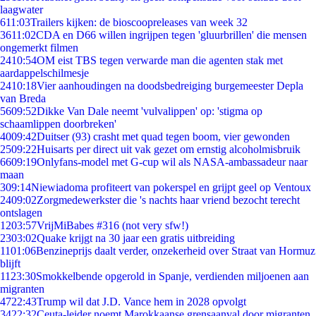
laagwater
6
11:03
Trailers kijken: de bioscoopreleases van week 32
36
11:02
CDA en D66 willen ingrijpen tegen 'gluurbrillen' die mensen
ongemerkt filmen
24
10:54
OM eist TBS tegen verwarde man die agenten stak met
aardappelschilmesje
24
10:18
Vier aanhoudingen na doodsbedreiging burgemeester Depla
van Breda
56
09:52
Dikke Van Dale neemt 'vulvalippen' op: 'stigma op
schaamlippen doorbreken'
40
09:42
Duitser (93) crasht met quad tegen boom, vier gewonden
25
09:22
Huisarts per direct uit vak gezet om ernstig alcoholmisbruik
66
09:19
Onlyfans-model met G-cup wil als NASA-ambassadeur naar
maan
3
09:14
Niewiadoma profiteert van pokerspel en grijpt geel op Ventoux
24
09:02
Zorgmedewerkster die 's nachts haar vriend bezocht terecht
ontslagen
12
03:57
VrijMiBabes #316 (not very sfw!)
23
03:02
Quake krijgt na 30 jaar een gratis uitbreiding
11
01:06
Benzineprijs daalt verder, onzekerheid over Straat van Hormuz
blijft
11
23:30
Smokkelbende opgerold in Spanje, verdienden miljoenen aan
migranten
47
22:43
Trump wil dat J.D. Vance hem in 2028 opvolgt
34
22:32
Ceuta-leider noemt Marokkaanse grensaanval door migranten