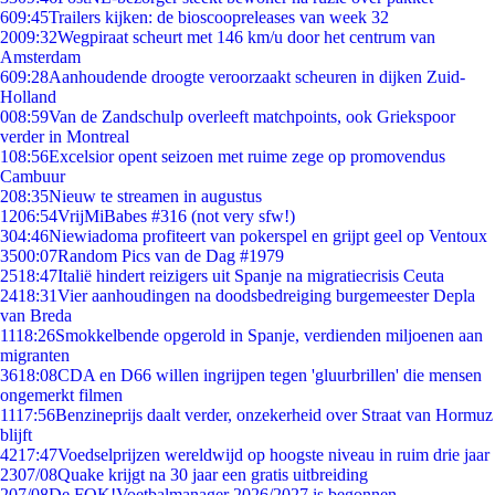
6
09:45
Trailers kijken: de bioscoopreleases van week 32
20
09:32
Wegpiraat scheurt met 146 km/u door het centrum van
Amsterdam
6
09:28
Aanhoudende droogte veroorzaakt scheuren in dijken Zuid-
Holland
0
08:59
Van de Zandschulp overleeft matchpoints, ook Griekspoor
verder in Montreal
1
08:56
Excelsior opent seizoen met ruime zege op promovendus
Cambuur
2
08:35
Nieuw te streamen in augustus
12
06:54
VrijMiBabes #316 (not very sfw!)
3
04:46
Niewiadoma profiteert van pokerspel en grijpt geel op Ventoux
35
00:07
Random Pics van de Dag #1979
25
18:47
Italië hindert reizigers uit Spanje na migratiecrisis Ceuta
24
18:31
Vier aanhoudingen na doodsbedreiging burgemeester Depla
van Breda
11
18:26
Smokkelbende opgerold in Spanje, verdienden miljoenen aan
migranten
36
18:08
CDA en D66 willen ingrijpen tegen 'gluurbrillen' die mensen
ongemerkt filmen
11
17:56
Benzineprijs daalt verder, onzekerheid over Straat van Hormuz
blijft
42
17:47
Voedselprijzen wereldwijd op hoogste niveau in ruim drie jaar
23
07/08
Quake krijgt na 30 jaar een gratis uitbreiding
2
07/08
De FOK!Voetbalmanager 2026/2027 is begonnen