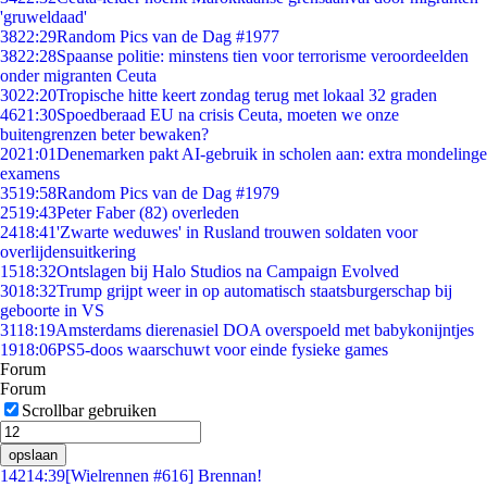
'gruweldaad'
38
22:29
Random Pics van de Dag #1977
38
22:28
Spaanse politie: minstens tien voor terrorisme veroordeelden
onder migranten Ceuta
30
22:20
Tropische hitte keert zondag terug met lokaal 32 graden
46
21:30
Spoedberaad EU na crisis Ceuta, moeten we onze
buitengrenzen beter bewaken?
20
21:01
Denemarken pakt AI-gebruik in scholen aan: extra mondelinge
examens
35
19:58
Random Pics van de Dag #1979
25
19:43
Peter Faber (82) overleden
24
18:41
'Zwarte weduwes' in Rusland trouwen soldaten voor
overlijdensuitkering
15
18:32
Ontslagen bij Halo Studios na Campaign Evolved
30
18:32
Trump grijpt weer in op automatisch staatsburgerschap bij
geboorte in VS
31
18:19
Amsterdams dierenasiel DOA overspoeld met babykonijntjes
19
18:06
PS5-doos waarschuwt voor einde fysieke games
Forum
Forum
Scrollbar gebruiken
opslaan
142
14:39
[Wielrennen #616] Brennan!