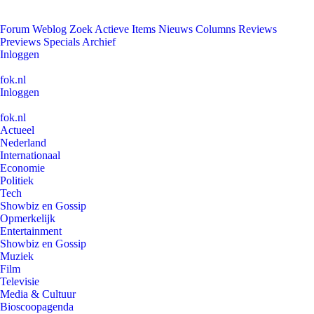
Forum
Weblog
Zoek
Actieve Items
Nieuws
Columns
Reviews
Previews
Specials
Archief
Inloggen
fok.nl
Inloggen
fok.nl
Actueel
Nederland
Internationaal
Economie
Politiek
Tech
Showbiz en Gossip
Opmerkelijk
Entertainment
Showbiz en Gossip
Muziek
Film
Televisie
Media & Cultuur
Bioscoopagenda