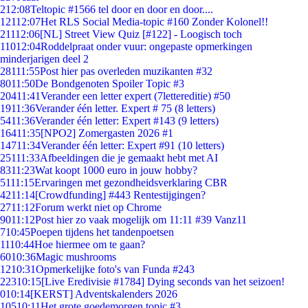
2
12:08
Teltopic #1566 tel door en door en door....
121
12:07
Het RLS Social Media-topic #160 Zonder Kolonel!!
211
12:06
[NL] Street View Quiz [#122] - Loogisch toch
110
12:04
Roddelpraat onder vuur: ongepaste opmerkingen
minderjarigen deel 2
281
11:55
Post hier pas overleden muzikanten #32
80
11:50
De Bondgenoten Spoiler Topic #3
204
11:41
Verander een letter expert (7lettereditie) #50
19
11:36
Verander één letter. Expert # 75 (8 letters)
54
11:36
Verander één letter: Expert #143 (9 letters)
164
11:35
[NPO2] Zomergasten 2026 #1
147
11:34
Verander één letter: Expert #91 (10 letters)
251
11:33
Afbeeldingen die je gemaakt hebt met AI
83
11:23
Wat koopt 1000 euro in jouw hobby?
51
11:15
Ervaringen met gezondheidsverklaring CBR
42
11:14
[Crowdfunding] #443 Rentestijgingen?
27
11:12
Forum werkt niet op Chrome
90
11:12
Post hier zo vaak mogelijk om 11:11 #39 Vanz11
7
10:45
Poepen tijdens het tandenpoetsen
11
10:44
Hoe hiermee om te gaan?
60
10:36
Magic mushrooms
12
10:31
Opmerkelijke foto's van Funda #243
223
10:15
[Live Eredivisie #1784] Dying seconds van het seizoen!
0
10:14
[KERST] Adventskalenders 2026
105
10:11
Het grote goedemorgen topic #3