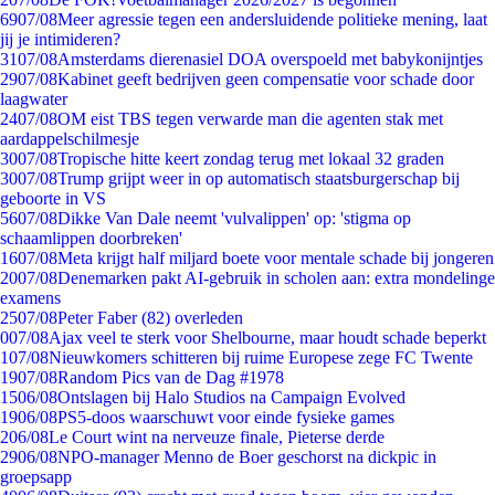
69
07/08
Meer agressie tegen een andersluidende politieke mening, laat
jij je intimideren?
31
07/08
Amsterdams dierenasiel DOA overspoeld met babykonijntjes
29
07/08
Kabinet geeft bedrijven geen compensatie voor schade door
laagwater
24
07/08
OM eist TBS tegen verwarde man die agenten stak met
aardappelschilmesje
30
07/08
Tropische hitte keert zondag terug met lokaal 32 graden
30
07/08
Trump grijpt weer in op automatisch staatsburgerschap bij
geboorte in VS
56
07/08
Dikke Van Dale neemt 'vulvalippen' op: 'stigma op
schaamlippen doorbreken'
16
07/08
Meta krijgt half miljard boete voor mentale schade bij jongeren
20
07/08
Denemarken pakt AI-gebruik in scholen aan: extra mondelinge
examens
25
07/08
Peter Faber (82) overleden
0
07/08
Ajax veel te sterk voor Shelbourne, maar houdt schade beperkt
1
07/08
Nieuwkomers schitteren bij ruime Europese zege FC Twente
19
07/08
Random Pics van de Dag #1978
15
06/08
Ontslagen bij Halo Studios na Campaign Evolved
19
06/08
PS5-doos waarschuwt voor einde fysieke games
2
06/08
Le Court wint na nerveuze finale, Pieterse derde
29
06/08
NPO-manager Menno de Boer geschorst na dickpic in
groepsapp