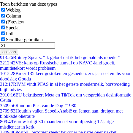
Toon berichten van deze types
Weblog
Column
(P)review
Special
Poll
Scrollbar gebruiken
opslaan
9
13:26
Britney Spears: "Ik geloof dat ik heb gefaald als moeder"
22
12:42
VS: kans op Russische aanval op NAVO-land groeit,
munitietekort wordt probleem
10
12:28
Broer 135 keer gestoken en gesneden: zes jaar cel en tbs voor
doodslag Gouda
3
12:17
RIVM vindt PFAS in al het geteste moedermelk, borstvoeding
blijft advies
39
10:16
EU bekritiseert Meta en TikTok om verspreiden desinformatie
Ceuta
35
09:56
Random Pics van de Dag #1980
27
09:53
Houthi's vallen Saoedi-Arabië en Jemen aan, dreigen met
blokkade olieroute
8
09:49
Vrouw krijgt 30 maanden cel voor afpersing 12-jarige
misdienaar in kerk
33
09:46
PostNL-bezorger steekt bewoner na ruzie over pakket