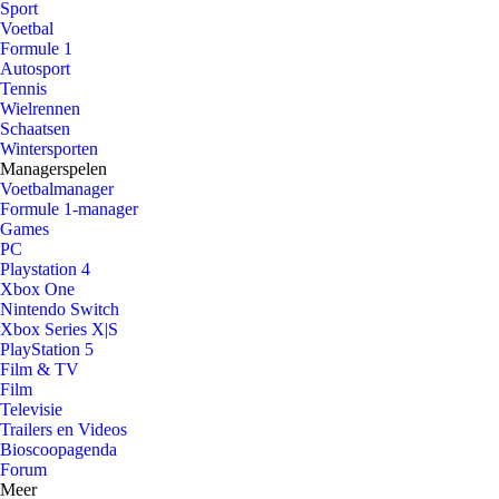
Sport
Voetbal
Formule 1
Autosport
Tennis
Wielrennen
Schaatsen
Wintersporten
Managerspelen
Voetbalmanager
Formule 1-manager
Games
PC
Playstation 4
Xbox One
Nintendo Switch
Xbox Series X|S
PlayStation 5
Film & TV
Film
Televisie
Trailers en Videos
Bioscoopagenda
Forum
Meer