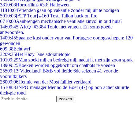
38
10:08
Horrorfilms #33: Halloween
118
10:04
Vrienden gaan op vakantie zonder mij uit te nodigen
59
10:03
[ATP Tour] #169 Tosti Tallon back on fire
67
10:00
Aanbrengen mechanische ventilatie zinvol in oud huis?
146
09:45
[AKQ] #3384 Topic met vragen. En soms goede
antwoorden.
14
09:45
Spaanse kust onder vuur van Portugese oorlogsschepen: 120
gewonden
6
09:38
Echt wrf
32
09:35
Het Hazy Jane adoratietopic
101
09:29
Man zoekt mij en bedreigt mij, nadat ik met zijn zoon sprak
189
09:25
Boeken worden opgekocht om chatbots te voeden
255
09:13
[Videoland] B&B vol liefde 6de seizoen #1 voor de
vooruitkijkers
260
09:06
Hennie van der Most failliet verklaard
151
08:33
NPO-manager Menno de Boer (47) op non-actief stuurde
dick-pic rond