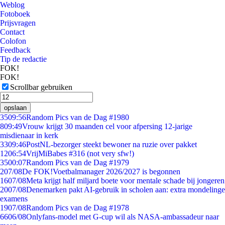
Weblog
Fotoboek
Prijsvragen
Contact
Colofon
Feedback
Tip de redactie
FOK!
FOK!
Scrollbar gebruiken
opslaan
35
09:56
Random Pics van de Dag #1980
8
09:49
Vrouw krijgt 30 maanden cel voor afpersing 12-jarige
misdienaar in kerk
33
09:46
PostNL-bezorger steekt bewoner na ruzie over pakket
12
06:54
VrijMiBabes #316 (not very sfw!)
35
00:07
Random Pics van de Dag #1979
2
07/08
De FOK!Voetbalmanager 2026/2027 is begonnen
16
07/08
Meta krijgt half miljard boete voor mentale schade bij jongeren
20
07/08
Denemarken pakt AI-gebruik in scholen aan: extra mondelinge
examens
19
07/08
Random Pics van de Dag #1978
66
06/08
Onlyfans-model met G-cup wil als NASA-ambassadeur naar