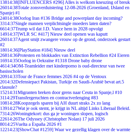
138
14:38
[INFLUENCERS #296] Alles is welkom kneuzing of breuk
260
14:38
Totale zonsverduistering 12-08-2026 (Groenland, IJsland en
Spanje) #1
240
14:38
Oorlog Iran #136 Bridge and powerplant day incoming?
33
14:37
Single mannen verplichtsingle moeders laten daten?
66
14:37
Trump wil dat J.D. Vance hem in 2028 opvolgt
149
14:37
[WLR SC #417] Nieuw deel openen was kaputt
260
14:37
Agent smijt zwangere vrouw op de grond, onderzoek gestart
#2
180
14:36
[PlayStation #184] Nieuw deel
268
14:36
Protesten en blokkades van Extinction Rebellion #24 Eieren
169
14:35
Oorlog in Oekraïne #1318 Drone baby drone
46
14:34
OM-Teamleider met kinderporno is oud-directeur van twee
basisscholen
209
14:33
Tour de France femmes 2026 #4 op de Ventoux
20
14:32
Defensiepact Pakistan, Turkije en Saudi-Arabië bevat art.5
clausule?
152
14:31
Migranten breken door grens naar Ceuta in Spanje,l #10
31
14:29
Transfergeruchten en contractverlenging #83
108
14:28
Koopzegels sparen bij AH duurt straks 2x zo lang
139
14:27
Wat je ook stemt, je krijgt in NL altijd Links Liberaal Beleid.
73
14:26
Woningtekort: dus ga je woningen slopen, logisch
226
14:26
The Odyssey (Christopher Nolan) 17 juli 2026
80
14:25
Vuelta a España 2026 #1
122
14:23
[ShowChat #1259] Waar we gezellig klagen over de warmte