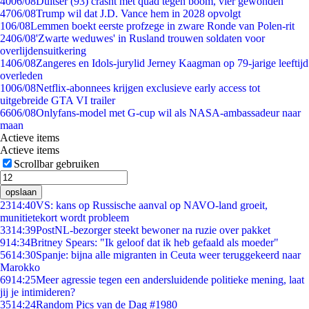
40
06/08
Duitser (93) crasht met quad tegen boom, vier gewonden
47
06/08
Trump wil dat J.D. Vance hem in 2028 opvolgt
1
06/08
Lemmen boekt eerste profzege in zware Ronde van Polen-rit
24
06/08
'Zwarte weduwes' in Rusland trouwen soldaten voor
overlijdensuitkering
14
06/08
Zangeres en Idols-jurylid Jerney Kaagman op 79-jarige leeftijd
overleden
10
06/08
Netflix-abonnees krijgen exclusieve early access tot
uitgebreide GTA VI trailer
66
06/08
Onlyfans-model met G-cup wil als NASA-ambassadeur naar
maan
Actieve items
Actieve items
Scrollbar gebruiken
opslaan
23
14:40
VS: kans op Russische aanval op NAVO-land groeit,
munitietekort wordt probleem
33
14:39
PostNL-bezorger steekt bewoner na ruzie over pakket
9
14:34
Britney Spears: "Ik geloof dat ik heb gefaald als moeder"
56
14:30
Spanje: bijna alle migranten in Ceuta weer teruggekeerd naar
Marokko
69
14:25
Meer agressie tegen een andersluidende politieke mening, laat
jij je intimideren?
35
14:24
Random Pics van de Dag #1980