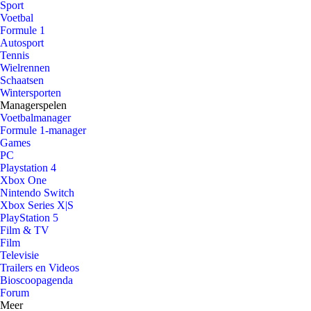
Sport
Voetbal
Formule 1
Autosport
Tennis
Wielrennen
Schaatsen
Wintersporten
Managerspelen
Voetbalmanager
Formule 1-manager
Games
PC
Playstation 4
Xbox One
Nintendo Switch
Xbox Series X|S
PlayStation 5
Film & TV
Film
Televisie
Trailers en Videos
Bioscoopagenda
Forum
Meer