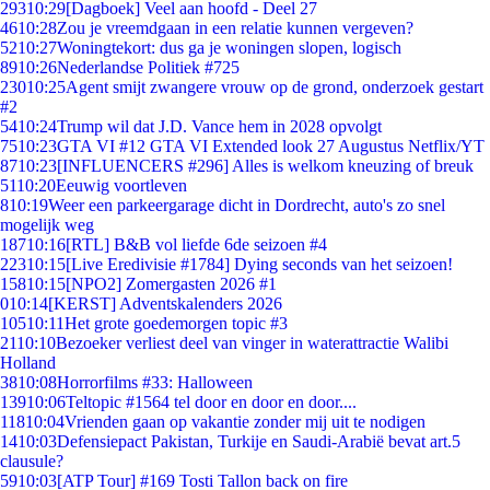
293
10:29
[Dagboek] Veel aan hoofd - Deel 27
46
10:28
Zou je vreemdgaan in een relatie kunnen vergeven?
52
10:27
Woningtekort: dus ga je woningen slopen, logisch
89
10:26
Nederlandse Politiek #725
230
10:25
Agent smijt zwangere vrouw op de grond, onderzoek gestart
#2
54
10:24
Trump wil dat J.D. Vance hem in 2028 opvolgt
75
10:23
GTA VI #12 GTA VI Extended look 27 Augustus Netflix/YT
87
10:23
[INFLUENCERS #296] Alles is welkom kneuzing of breuk
51
10:20
Eeuwig voortleven
8
10:19
Weer een parkeergarage dicht in Dordrecht, auto's zo snel
mogelijk weg
187
10:16
[RTL] B&B vol liefde 6de seizoen #4
223
10:15
[Live Eredivisie #1784] Dying seconds van het seizoen!
158
10:15
[NPO2] Zomergasten 2026 #1
0
10:14
[KERST] Adventskalenders 2026
105
10:11
Het grote goedemorgen topic #3
21
10:10
Bezoeker verliest deel van vinger in waterattractie Walibi
Holland
38
10:08
Horrorfilms #33: Halloween
139
10:06
Teltopic #1564 tel door en door en door....
118
10:04
Vrienden gaan op vakantie zonder mij uit te nodigen
14
10:03
Defensiepact Pakistan, Turkije en Saudi-Arabië bevat art.5
clausule?
59
10:03
[ATP Tour] #169 Tosti Tallon back on fire