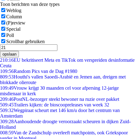
Toon berichten van deze types
Weblog
Column
(P)review
Special
Poll
Scrollbar gebruiken
opslaan
2
10:16
EU bekritiseert Meta en TikTok om verspreiden desinformatie
Ceuta
1
09:56
Random Pics van de Dag #1980
8
09:53
Houthi's vallen Saoedi-Arabië en Jemen aan, dreigen met
blokkade olieroute
1
09:49
Vrouw krijgt 30 maanden cel voor afpersing 12-jarige
misdienaar in kerk
2
09:46
PostNL-bezorger steekt bewoner na ruzie over pakket
5
09:45
Trailers kijken: de bioscoopreleases van week 32
5
09:32
Wegpiraat scheurt met 146 km/u door het centrum van
Amsterdam
3
09:28
Aanhoudende droogte veroorzaakt scheuren in dijken Zuid-
Holland
0
08:59
Van de Zandschulp overleeft matchpoints, ook Griekspoor
verder in Montreal