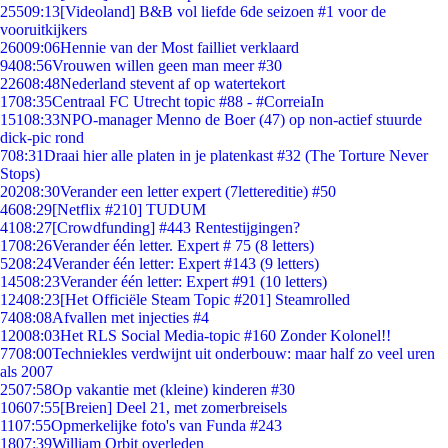
255
09:13
[Videoland] B&B vol liefde 6de seizoen #1 voor de
vooruitkijkers
260
09:06
Hennie van der Most failliet verklaard
94
08:56
Vrouwen willen geen man meer #30
226
08:48
Nederland stevent af op watertekort
17
08:35
Centraal FC Utrecht topic #88 - #CorreiaIn
151
08:33
NPO-manager Menno de Boer (47) op non-actief stuurde
dick-pic rond
7
08:31
Draai hier alle platen in je platenkast #32 (The Torture Never
Stops)
202
08:30
Verander een letter expert (7lettereditie) #50
46
08:29
[Netflix #210] TUDUM
41
08:27
[Crowdfunding] #443 Rentestijgingen?
17
08:26
Verander één letter. Expert # 75 (8 letters)
52
08:24
Verander één letter: Expert #143 (9 letters)
145
08:23
Verander één letter: Expert #91 (10 letters)
124
08:23
[Het Officiële Steam Topic #201] Steamrolled
74
08:08
Afvallen met injecties #4
120
08:03
Het RLS Social Media-topic #160 Zonder Kolonel!!
77
08:00
Techniekles verdwijnt uit onderbouw: maar half zo veel uren
als 2007
25
07:58
Op vakantie met (kleine) kinderen #30
106
07:55
[Breien] Deel 21, met zomerbreisels
11
07:55
Opmerkelijke foto's van Funda #243
18
07:39
William Orbit overleden