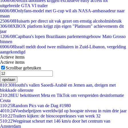
10
06/08
Netflix-abonnees krijgen exclusieve early access tot
uitgebreide GTA VI trailer
66
06/08
Onlyfans-model met G-cup wil als NASA-ambassadeur naar
maan
25
06/08
Huisarts per direct uit vak gezet om ernstig alcoholmisbruik
3
06/08
XBOX platform krijgt zijn eigen "Platinum" achievements dit
jaar
12
06/08
Capibara's lopen Braziliaans parlementsgebouw Mato Grosso
binnen
69
06/08
Israël meldt dood twee militairen in Zuid-Libanon, vergelding
aangekondigd
Actieve items
Actieve items
Scrollbar gebruiken
opslaan
8
10:30
Houthi's vallen Saoedi-Arabië en Jemen aan, dreigen met
blokkade olieroute
2
10:28
EU bekritiseert Meta en TikTok om verspreiden desinformatie
Ceuta
1
10:25
Random Pics van de Dag #1980
40
10:24
Voedselprijzen wereldwijd op hoogste niveau in ruim drie jaar
5
10:22
Trailers kijken: de bioscoopreleases van week 32
5
10:22
Wegpiraat scheurt met 146 km/u door het centrum van
Amsterdam