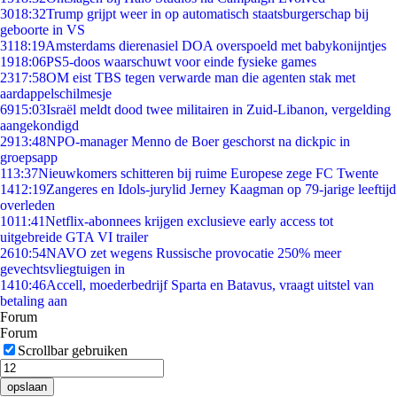
30
18:32
Trump grijpt weer in op automatisch staatsburgerschap bij
geboorte in VS
31
18:19
Amsterdams dierenasiel DOA overspoeld met babykonijntjes
19
18:06
PS5-doos waarschuwt voor einde fysieke games
23
17:58
OM eist TBS tegen verwarde man die agenten stak met
aardappelschilmesje
69
15:03
Israël meldt dood twee militairen in Zuid-Libanon, vergelding
aangekondigd
29
13:48
NPO-manager Menno de Boer geschorst na dickpic in
groepsapp
1
13:37
Nieuwkomers schitteren bij ruime Europese zege FC Twente
14
12:19
Zangeres en Idols-jurylid Jerney Kaagman op 79-jarige leeftijd
overleden
10
11:41
Netflix-abonnees krijgen exclusieve early access tot
uitgebreide GTA VI trailer
26
10:54
NAVO zet wegens Russische provocatie 250% meer
gevechtsvliegtuigen in
14
10:46
Accell, moederbedrijf Sparta en Batavus, vraagt uitstel van
betaling aan
Forum
Forum
Scrollbar gebruiken
opslaan