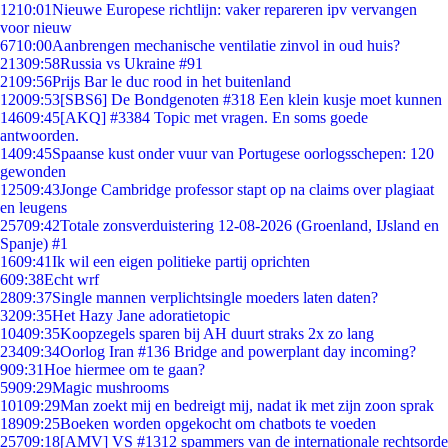
12
10:01
Nieuwe Europese richtlijn: vaker repareren ipv vervangen
voor nieuw
67
10:00
Aanbrengen mechanische ventilatie zinvol in oud huis?
213
09:58
Russia vs Ukraine #91
21
09:56
Prijs Bar le duc rood in het buitenland
120
09:53
[SBS6] De Bondgenoten #318 Een klein kusje moet kunnen
146
09:45
[AKQ] #3384 Topic met vragen. En soms goede
antwoorden.
14
09:45
Spaanse kust onder vuur van Portugese oorlogsschepen: 120
gewonden
125
09:43
Jonge Cambridge professor stapt op na claims over plagiaat
en leugens
257
09:42
Totale zonsverduistering 12-08-2026 (Groenland, IJsland en
Spanje) #1
16
09:41
Ik wil een eigen politieke partij oprichten
6
09:38
Echt wrf
28
09:37
Single mannen verplichtsingle moeders laten daten?
32
09:35
Het Hazy Jane adoratietopic
104
09:35
Koopzegels sparen bij AH duurt straks 2x zo lang
234
09:34
Oorlog Iran #136 Bridge and powerplant day incoming?
9
09:31
Hoe hiermee om te gaan?
59
09:29
Magic mushrooms
101
09:29
Man zoekt mij en bedreigt mij, nadat ik met zijn zoon sprak
189
09:25
Boeken worden opgekocht om chatbots te voeden
257
09:18
[AMV] VS #1312 spammers van de internationale rechtsorde