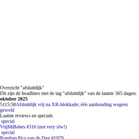
Overzicht "afsluitdijk"
Dit zijn de headlines met de tag "afsluitdijk" van de laatste 365 dagen.
oktober 2025
51
15:58
Afsluitdijk vrij na XR-blokkade; één aanhouding wegens
geweld
Laatste reviews en specials
special
VrijMiBabes #316 (not very sfw!)
special
Random Pics van de Dag #1979