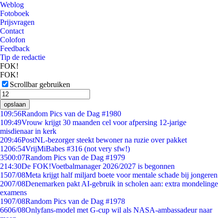
Weblog
Fotoboek
Prijsvragen
Contact
Colofon
Feedback
Tip de redactie
FOK!
FOK!
Scrollbar gebruiken
opslaan
1
09:56
Random Pics van de Dag #1980
1
09:49
Vrouw krijgt 30 maanden cel voor afpersing 12-jarige
misdienaar in kerk
2
09:46
PostNL-bezorger steekt bewoner na ruzie over pakket
12
06:54
VrijMiBabes #316 (not very sfw!)
35
00:07
Random Pics van de Dag #1979
2
14:30
De FOK!Voetbalmanager 2026/2027 is begonnen
15
07/08
Meta krijgt half miljard boete voor mentale schade bij jongeren
20
07/08
Denemarken pakt AI-gebruik in scholen aan: extra mondelinge
examens
19
07/08
Random Pics van de Dag #1978
66
06/08
Onlyfans-model met G-cup wil als NASA-ambassadeur naar