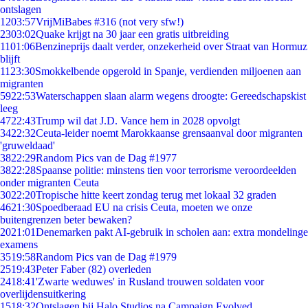
ontslagen
12
03:57
VrijMiBabes #316 (not very sfw!)
23
03:02
Quake krijgt na 30 jaar een gratis uitbreiding
11
01:06
Benzineprijs daalt verder, onzekerheid over Straat van Hormuz
blijft
11
23:30
Smokkelbende opgerold in Spanje, verdienden miljoenen aan
migranten
59
22:53
Waterschappen slaan alarm wegens droogte: Gereedschapskist
leeg
47
22:43
Trump wil dat J.D. Vance hem in 2028 opvolgt
34
22:32
Ceuta-leider noemt Marokkaanse grensaanval door migranten
'gruweldaad'
38
22:29
Random Pics van de Dag #1977
38
22:28
Spaanse politie: minstens tien voor terrorisme veroordeelden
onder migranten Ceuta
30
22:20
Tropische hitte keert zondag terug met lokaal 32 graden
46
21:30
Spoedberaad EU na crisis Ceuta, moeten we onze
buitengrenzen beter bewaken?
20
21:01
Denemarken pakt AI-gebruik in scholen aan: extra mondelinge
examens
35
19:58
Random Pics van de Dag #1979
25
19:43
Peter Faber (82) overleden
24
18:41
'Zwarte weduwes' in Rusland trouwen soldaten voor
overlijdensuitkering
15
18:32
Ontslagen bij Halo Studios na Campaign Evolved