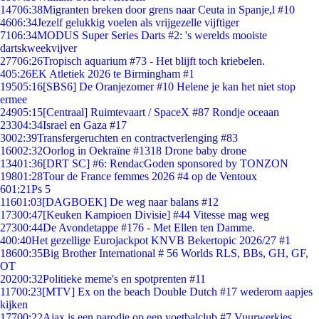
147
06:38
Migranten breken door grens naar Ceuta in Spanje,l #10
46
06:34
Jezelf gelukkig voelen als vrijgezelle vijftiger
71
06:34
MODUS Super Series Darts #2: 's werelds mooiste
dartskweekvijver
277
06:26
Tropisch aquarium #73 - Het blijft toch kriebelen.
4
05:26
EK Atletiek 2026 te Birmingham #1
195
05:16
[SBS6] De Oranjezomer #10 Helene je kan het niet stop
ermee
249
05:15
[Centraal] Ruimtevaart / SpaceX #87 Rondje oceaan
233
04:34
Israel en Gaza #17
30
02:39
Transfergeruchten en contractverlenging #83
160
02:32
Oorlog in Oekraïne #1318 Drone baby drone
134
01:36
[DRT SC] #6: RendacGoden sponsored by TONZON
198
01:28
Tour de France femmes 2026 #4 op de Ventoux
6
01:21
Ps 5
116
01:03
[DAGBOEK] De weg naar balans #12
173
00:47
[Keuken Kampioen Divisie] #44 Vitesse mag weg
273
00:44
De Avondetappe #176 - Met Ellen ten Damme.
4
00:40
Het gezellige Eurojackpot KNVB Bekertopic 2026/27 #1
186
00:35
Big Brother International # 56 Worlds RLS, BBs, GH, GF,
OT
202
00:32
Politieke meme's en spotprenten #11
117
00:23
[MTV] Ex on the beach Double Dutch #17 wederom aapjes
kijken
177
00:22
Ajax is een parodie op een voetbalclub #7 Vuurwerkjes