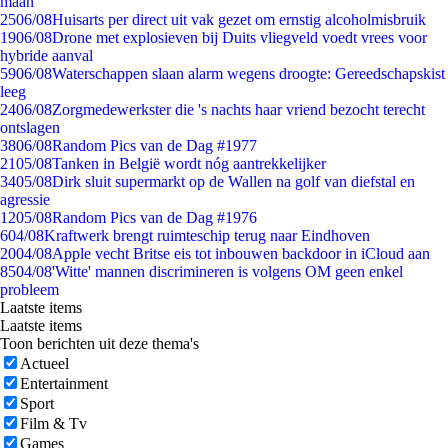
maan
25
06/08
Huisarts per direct uit vak gezet om ernstig alcoholmisbruik
19
06/08
Drone met explosieven bij Duits vliegveld voedt vrees voor
hybride aanval
59
06/08
Waterschappen slaan alarm wegens droogte: Gereedschapskist
leeg
24
06/08
Zorgmedewerkster die 's nachts haar vriend bezocht terecht
ontslagen
38
06/08
Random Pics van de Dag #1977
21
05/08
Tanken in België wordt nóg aantrekkelijker
34
05/08
Dirk sluit supermarkt op de Wallen na golf van diefstal en
agressie
12
05/08
Random Pics van de Dag #1976
6
04/08
Kraftwerk brengt ruimteschip terug naar Eindhoven
20
04/08
Apple vecht Britse eis tot inbouwen backdoor in iCloud aan
85
04/08
'Witte' mannen discrimineren is volgens OM geen enkel
probleem
Laatste items
Laatste items
Toon berichten uit deze thema's
Actueel
Entertainment
Sport
Film & Tv
Games