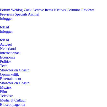
Forum
Weblog
Zoek
Actieve Items
Nieuws
Columns
Reviews
Previews
Specials
Archief
Inloggen
fok.nl
Inloggen
fok.nl
Actueel
Nederland
Internationaal
Economie
Politiek
Tech
Showbiz en Gossip
Opmerkelijk
Entertainment
Showbiz en Gossip
Muziek
Film
Televisie
Media & Cultuur
Bioscoopagenda