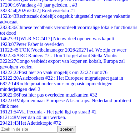
172
00:16
Vandaag 40 jaar geleden... #3
38
23:54
[2026/2027] Eredivisietoto #1
15
23:43
Rechtszaak dodelijk ongeluk uitgesteld vanwege vakantie
advocaat
28
23:36
Chinese rechtbank veroordeelt voormalige lokale functionaris
tot dood
146
23:31
[WLR SC #417] Nieuw deel openen was kaputt
19
23:07
Peter Faber is overleden
110
22:45
[FOK!Voetbalmanager 2026/2027] #1 We zijn er weer
90
22:36
ARC Raiders #7 - Don’t forget about Stella Montis
32
22:27
Congo verbiedt export van koper en kobalt, Europa zal
gevolgen voelen
182
22:22
Post hier zo vaak mogelijk om 22:22 uur #76
251
22:20
Asielzoekers #22 : Het Europese migratiepact gaat in
68
22:14
Roddelpraat onder vuur: ongepaste opmerkingen
minderjarigen deel 2
280
22:06
Post hier pas overleden muzikanten #32
18
22:03
Miljarden naar Europese AI-start-ups: Nederland profiteert
flink mee
161
21:54
Via Pecunia - Het geld ligt op straat! #2
81
21:48
Meer dan 40 uur werken.
294
21:43
Het Atletiektopic #72