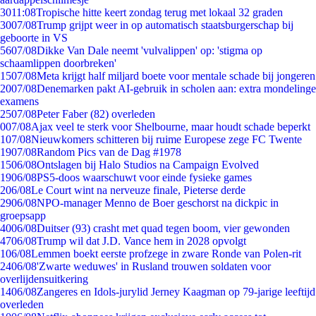
30
11:08
Tropische hitte keert zondag terug met lokaal 32 graden
30
07/08
Trump grijpt weer in op automatisch staatsburgerschap bij
geboorte in VS
56
07/08
Dikke Van Dale neemt 'vulvalippen' op: 'stigma op
schaamlippen doorbreken'
15
07/08
Meta krijgt half miljard boete voor mentale schade bij jongeren
20
07/08
Denemarken pakt AI-gebruik in scholen aan: extra mondelinge
examens
25
07/08
Peter Faber (82) overleden
0
07/08
Ajax veel te sterk voor Shelbourne, maar houdt schade beperkt
1
07/08
Nieuwkomers schitteren bij ruime Europese zege FC Twente
19
07/08
Random Pics van de Dag #1978
15
06/08
Ontslagen bij Halo Studios na Campaign Evolved
19
06/08
PS5-doos waarschuwt voor einde fysieke games
2
06/08
Le Court wint na nerveuze finale, Pieterse derde
29
06/08
NPO-manager Menno de Boer geschorst na dickpic in
groepsapp
40
06/08
Duitser (93) crasht met quad tegen boom, vier gewonden
47
06/08
Trump wil dat J.D. Vance hem in 2028 opvolgt
1
06/08
Lemmen boekt eerste profzege in zware Ronde van Polen-rit
24
06/08
'Zwarte weduwes' in Rusland trouwen soldaten voor
overlijdensuitkering
14
06/08
Zangeres en Idols-jurylid Jerney Kaagman op 79-jarige leeftijd
overleden