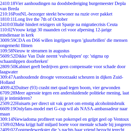
24
10:18
Vier aanhoudingen na doodsbedreiging burgemeester Depla
van Breda
2
10:16
PostNL-bezorger steekt bewoner na ruzie over pakket
18
10:11
Long live the 7th of October
24
10:03
Italië hindert reizigers uit Spanje na migratiecrisis Ceuta
1
10:02
Vrouw krijgt 30 maanden cel voor afpersing 12-jarige
misdienaar in kerk
30
09:59
CDA en D66 willen ingrijpen tegen 'gluurbrillen' die mensen
ongemerkt filmen
1
09:58
Nieuw te streamen in augustus
56
09:52
Dikke Van Dale neemt 'vulvalippen' op: 'stigma op
schaamlippen doorbreken'
28
09:50
Kabinet geeft bedrijven geen compensatie voor schade door
laagwater
3
09:47
Aanhoudende droogte veroorzaakt scheuren in dijken Zuid-
Holland
40
09:42
Duitser (93) crasht met quad tegen boom, vier gewonden
67
09:28
Meer agressie tegen een andersluidende politieke mening, laat
jij je intimideren?
25
09:22
Huisarts per direct uit vak gezet om ernstig alcoholmisbruik
66
09:19
Onlyfans-model met G-cup wil als NASA-ambassadeur naar
maan
3
09:14
Niewiadoma profiteert van pokerspel en grijpt geel op Ventoux
15
09:02
Meta krijgt half miljard boete voor mentale schade bij jongeren
24
09:02
Zorgmedewerkster die 's nachts haar vriend bezocht terecht