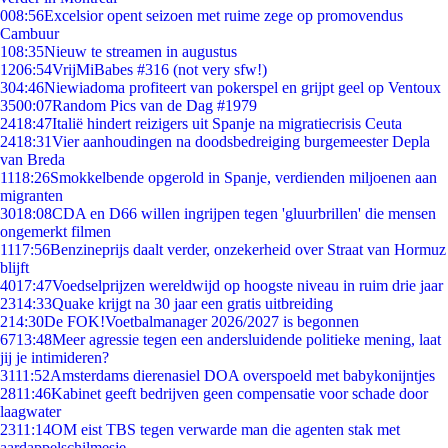
0
08:56
Excelsior opent seizoen met ruime zege op promovendus
Cambuur
1
08:35
Nieuw te streamen in augustus
12
06:54
VrijMiBabes #316 (not very sfw!)
3
04:46
Niewiadoma profiteert van pokerspel en grijpt geel op Ventoux
35
00:07
Random Pics van de Dag #1979
24
18:47
Italië hindert reizigers uit Spanje na migratiecrisis Ceuta
24
18:31
Vier aanhoudingen na doodsbedreiging burgemeester Depla
van Breda
11
18:26
Smokkelbende opgerold in Spanje, verdienden miljoenen aan
migranten
30
18:08
CDA en D66 willen ingrijpen tegen 'gluurbrillen' die mensen
ongemerkt filmen
11
17:56
Benzineprijs daalt verder, onzekerheid over Straat van Hormuz
blijft
40
17:47
Voedselprijzen wereldwijd op hoogste niveau in ruim drie jaar
23
14:33
Quake krijgt na 30 jaar een gratis uitbreiding
2
14:30
De FOK!Voetbalmanager 2026/2027 is begonnen
67
13:48
Meer agressie tegen een andersluidende politieke mening, laat
jij je intimideren?
31
11:52
Amsterdams dierenasiel DOA overspoeld met babykonijntjes
28
11:46
Kabinet geeft bedrijven geen compensatie voor schade door
laagwater
23
11:14
OM eist TBS tegen verwarde man die agenten stak met
aardappelschilmesje