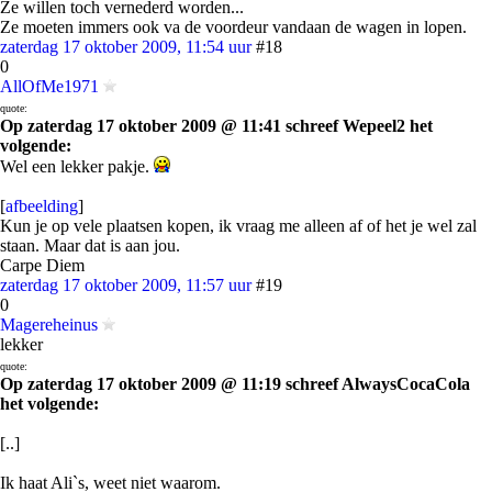
Ze willen toch vernederd worden...
Ze moeten immers ook va de voordeur vandaan de wagen in lopen.
zaterdag 17 oktober 2009, 11:54 uur
#18
0
AllOfMe1971
quote:
Op zaterdag 17 oktober 2009 @ 11:41 schreef Wepeel2 het
volgende:
Wel een lekker pakje.
[
afbeelding
]
Kun je op vele plaatsen kopen, ik vraag me alleen af of het je wel zal
staan. Maar dat is aan jou.
Carpe Diem
zaterdag 17 oktober 2009, 11:57 uur
#19
0
Magereheinus
lekker
quote:
Op zaterdag 17 oktober 2009 @ 11:19 schreef AlwaysCocaCola
het volgende:
[..]
Ik haat Ali`s, weet niet waarom.