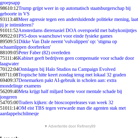
groepsapp
986
10:12
Trump grijpt weer in op automatisch staatsburgerschap bij
geboorte in VS
931
13:48
Meer agressie tegen een andersluidende politieke mening, laat
jij je intimideren?
910
11:52
Amsterdams dierenasiel DOA overspoeld met babykonijntjes
909
22:01
PS5-doos waarschuwt voor einde fysieke games
895
09:51
Dikke Van Dale neemt 'vulvalippen' op: 'stigma op
schaamlippen doorbreken'
881
09:05
Peter Faber (82) overleden
751
11:46
Kabinet geeft bedrijven geen compensatie voor schade door
laagwater
701
22:04
Ontslagen bij Halo Studios na Campaign Evolved
697
11:08
Tropische hitte keert zondag terug met lokaal 32 graden
694
09:37
Denemarken pakt AI-gebruik in scholen aan: extra
mondelinge examens
562
09:40
Meta krijgt half miljard boete voor mentale schade bij
jongeren
547
05:00
Trailers kijken: de bioscoopreleases van week 32
510
11:14
OM eist TBS tegen verwarde man die agenten stak met
aardappelschilmesje
▼ Advertentie door Refinery89