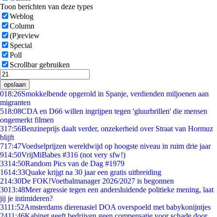
Toon berichten van deze types
Weblog
Column
(P)review
Special
Poll
Scrollbar gebruiken
opslaan
0
18:26
Smokkelbende opgerold in Spanje, verdienden miljoenen aan
migranten
5
18:08
CDA en D66 willen ingrijpen tegen 'gluurbrillen' die mensen
ongemerkt filmen
3
17:56
Benzineprijs daalt verder, onzekerheid over Straat van Hormuz
blijft
7
17:47
Voedselprijzen wereldwijd op hoogste niveau in ruim drie jaar
9
14:50
VrijMiBabes #316 (not very sfw!)
33
14:50
Random Pics van de Dag #1979
16
14:33
Quake krijgt na 30 jaar een gratis uitbreiding
2
14:30
De FOK!Voetbalmanager 2026/2027 is begonnen
30
13:48
Meer agressie tegen een andersluidende politieke mening, laat
jij je intimideren?
31
11:52
Amsterdams dierenasiel DOA overspoeld met babykonijntjes
24
11:46
Kabinet geeft bedrijven geen compensatie voor schade door