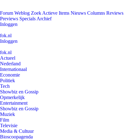
Forum
Weblog
Zoek
Actieve Items
Nieuws
Columns
Reviews
Previews
Specials
Archief
Inloggen
fok.nl
Inloggen
fok.nl
Actueel
Nederland
Internationaal
Economie
Politiek
Tech
Showbiz en Gossip
Opmerkelijk
Entertainment
Showbiz en Gossip
Muziek
Film
Televisie
Media & Cultuur
Bioscoopagenda