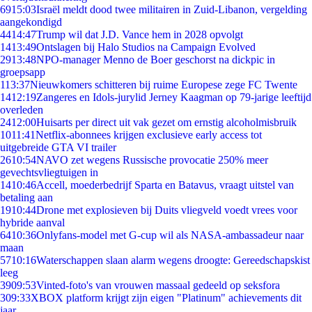
69
15:03
Israël meldt dood twee militairen in Zuid-Libanon, vergelding
aangekondigd
44
14:47
Trump wil dat J.D. Vance hem in 2028 opvolgt
14
13:49
Ontslagen bij Halo Studios na Campaign Evolved
29
13:48
NPO-manager Menno de Boer geschorst na dickpic in
groepsapp
1
13:37
Nieuwkomers schitteren bij ruime Europese zege FC Twente
14
12:19
Zangeres en Idols-jurylid Jerney Kaagman op 79-jarige leeftijd
overleden
24
12:00
Huisarts per direct uit vak gezet om ernstig alcoholmisbruik
10
11:41
Netflix-abonnees krijgen exclusieve early access tot
uitgebreide GTA VI trailer
26
10:54
NAVO zet wegens Russische provocatie 250% meer
gevechtsvliegtuigen in
14
10:46
Accell, moederbedrijf Sparta en Batavus, vraagt uitstel van
betaling aan
19
10:44
Drone met explosieven bij Duits vliegveld voedt vrees voor
hybride aanval
64
10:36
Onlyfans-model met G-cup wil als NASA-ambassadeur naar
maan
57
10:16
Waterschappen slaan alarm wegens droogte: Gereedschapskist
leeg
39
09:53
Vinted-foto's van vrouwen massaal gedeeld op seksfora
3
09:33
XBOX platform krijgt zijn eigen "Platinum" achievements dit
jaar