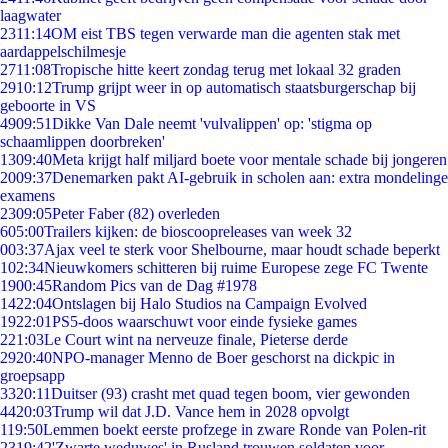
laagwater
23
11:14
OM eist TBS tegen verwarde man die agenten stak met
aardappelschilmesje
27
11:08
Tropische hitte keert zondag terug met lokaal 32 graden
29
10:12
Trump grijpt weer in op automatisch staatsburgerschap bij
geboorte in VS
49
09:51
Dikke Van Dale neemt 'vulvalippen' op: 'stigma op
schaamlippen doorbreken'
13
09:40
Meta krijgt half miljard boete voor mentale schade bij jongeren
20
09:37
Denemarken pakt AI-gebruik in scholen aan: extra mondelinge
examens
23
09:05
Peter Faber (82) overleden
6
05:00
Trailers kijken: de bioscoopreleases van week 32
0
03:37
Ajax veel te sterk voor Shelbourne, maar houdt schade beperkt
1
02:34
Nieuwkomers schitteren bij ruime Europese zege FC Twente
19
00:45
Random Pics van de Dag #1978
14
22:04
Ontslagen bij Halo Studios na Campaign Evolved
19
22:01
PS5-doos waarschuwt voor einde fysieke games
2
21:03
Le Court wint na nerveuze finale, Pieterse derde
29
20:40
NPO-manager Menno de Boer geschorst na dickpic in
groepsapp
33
20:11
Duitser (93) crasht met quad tegen boom, vier gewonden
44
20:03
Trump wil dat J.D. Vance hem in 2028 opvolgt
1
19:50
Lemmen boekt eerste profzege in zware Ronde van Polen-rit
23
19:42
'Zwarte weduwes' in Rusland trouwen soldaten voor