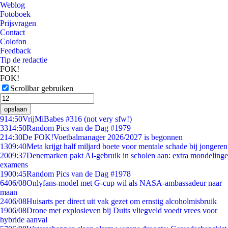
Weblog
Fotoboek
Prijsvragen
Contact
Colofon
Feedback
Tip de redactie
FOK!
FOK!
Scrollbar gebruiken
opslaan
9
14:50
VrijMiBabes #316 (not very sfw!)
33
14:50
Random Pics van de Dag #1979
2
14:30
De FOK!Voetbalmanager 2026/2027 is begonnen
13
09:40
Meta krijgt half miljard boete voor mentale schade bij jongeren
20
09:37
Denemarken pakt AI-gebruik in scholen aan: extra mondelinge
examens
19
00:45
Random Pics van de Dag #1978
64
06/08
Onlyfans-model met G-cup wil als NASA-ambassadeur naar
maan
24
06/08
Huisarts per direct uit vak gezet om ernstig alcoholmisbruik
19
06/08
Drone met explosieven bij Duits vliegveld voedt vrees voor
hybride aanval