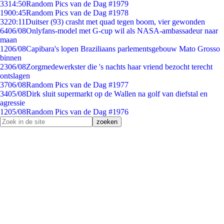
33
14:50
Random Pics van de Dag #1979
19
00:45
Random Pics van de Dag #1978
32
20:11
Duitser (93) crasht met quad tegen boom, vier gewonden
64
06/08
Onlyfans-model met G-cup wil als NASA-ambassadeur naar
maan
12
06/08
Capibara's lopen Braziliaans parlementsgebouw Mato Grosso
binnen
23
06/08
Zorgmedewerkster die 's nachts haar vriend bezocht terecht
ontslagen
37
06/08
Random Pics van de Dag #1977
34
05/08
Dirk sluit supermarkt op de Wallen na golf van diefstal en
agressie
12
05/08
Random Pics van de Dag #1976