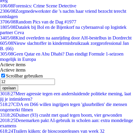
leeg
1
06/08
Forensics: Crime Scene Detective
23
06/08
Zorgmedewerkster die 's nachts haar vriend bezocht terecht
ontslagen
37
06/08
Random Pics van de Dag #1977
18
05/08
Datalek bij Bol en de Bijenkorf na cyberaanval op logistiek
partner Ceva
34
05/08
Kind overleden na aanrijding door AH-bestelbus in Dordrecht
6
05/08
Nieuw slachtoffer in kindermisbruikzaak zorgprofessional Jan
B. (66)
3
05/08
Geen Qatar en Abu Dhabi? Dan eindigt Formule 1-seizoen
mogelijk in Europa
Actieve items
Actieve items
Scrollbar gebruiken
opslaan
30
18:27
Meer agressie tegen een andersluidende politieke mening, laat
jij je intimideren?
5
18:27
CDA en D66 willen ingrijpen tegen 'gluurbrillen' die mensen
ongemerkt filmen
33
18:26
Duitser (93) crasht met quad tegen boom, vier gewonden
20
18:25
Denemarken pakt AI-gebruik in scholen aan: extra mondelinge
examens
6
18:24
Trailers kijken: de bioscoopreleases van week 32