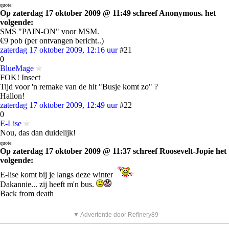
quote:
Op zaterdag 17 oktober 2009 @ 11:49 schreef Anonymous. het
volgende:
SMS "PAIN-ON" voor MSM.
€9 pob (per ontvangen bericht..)
zaterdag 17 oktober 2009, 12:16 uur
#21
0
BlueMage
FOK! Insect
Tijd voor 'n remake van de hit "Busje komt zo" ?
Hallon!
zaterdag 17 oktober 2009, 12:49 uur
#22
0
E-Lise
Nou, das dan duidelijk!
quote:
Op zaterdag 17 oktober 2009 @ 11:37 schreef Roosevelt-Jopie het
volgende:
E-lise komt bij je langs deze winter
Dakannie... zij heeft m'n bus.
Back from death
▼ Advertentie door Refinery89