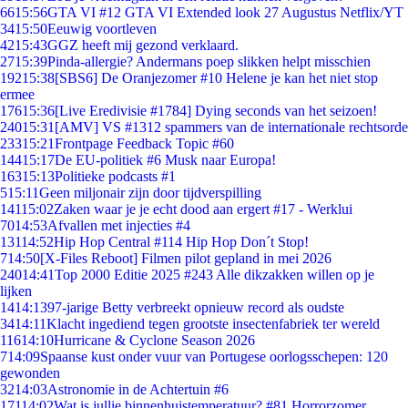
66
15:56
GTA VI #12 GTA VI Extended look 27 Augustus Netflix/YT
34
15:50
Eeuwig voortleven
42
15:43
GGZ heeft mij gezond verklaard.
27
15:39
Pinda-allergie? Andermans poep slikken helpt misschien
192
15:38
[SBS6] De Oranjezomer #10 Helene je kan het niet stop
ermee
176
15:36
[Live Eredivisie #1784] Dying seconds van het seizoen!
240
15:31
[AMV] VS #1312 spammers van de internationale rechtsorde
233
15:21
Frontpage Feedback Topic #60
144
15:17
De EU-politiek #6 Musk naar Europa!
163
15:13
Politieke podcasts #1
5
15:11
Geen miljonair zijn door tijdverspilling
141
15:02
Zaken waar je je echt dood aan ergert #17 - Werklui
70
14:53
Afvallen met injecties #4
131
14:52
Hip Hop Central #114 Hip Hop Don´t Stop!
7
14:50
[X-Files Reboot] Filmen pilot gepland in mei 2026
240
14:41
Top 2000 Editie 2025 #243 Alle dikzakken willen op je
lijken
14
14:13
97-jarige Betty verbreekt opnieuw record als oudste
34
14:11
Klacht ingediend tegen grootste insectenfabriek ter wereld
116
14:10
Hurricane & Cyclone Season 2026
7
14:09
Spaanse kust onder vuur van Portugese oorlogsschepen: 120
gewonden
32
14:03
Astronomie in de Achtertuin #6
171
14:02
Wat is jullie binnenhuistemperatuur? #81 Horrorzomer