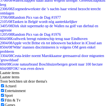
57
06/08
Waterschappen slaan alarm wegens droogte: Gereedschapskist
leeg
23
06/08
Zorgmedewerkster die 's nachts haar vriend bezocht terecht
ontslagen
37
06/08
Random Pics van de Dag #1977
21
05/08
Tanken in België wordt nóg aantrekkelijker
34
05/08
Dirk sluit supermarkt op de Wallen na golf van diefstal en
agressie
12
05/08
Random Pics van de Dag #1976
6
04/08
Kraftwerk brengt ruimteschip terug naar Eindhoven
20
04/08
Apple vecht Britse eis tot inbouwen backdoor in iCloud aan
85
04/08
'Witte' mannen discrimineren is volgens OM geen enkel
probleem
33
04/08
Ceuta-leider noemt Marokkaanse grensaanval door migranten
'gruweldaad'
6
04/08
Grote natuurbrand Boschhuizerbergen groeit naar 100 hectare
6
04/08
FOK! was even down
Laatste items
Laatste items
Toon berichten uit deze thema's
Actueel
Entertainment
Sport
Film & Tv
Games