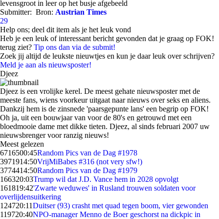
levensgroot in leer op het busje afgebeeld
Submitter:
Bron:
Austrian Times
29
Help ons; deel dit item als je het leuk vond
Heb je een leuk of interessant bericht gevonden dat je graag op FOK!
terug ziet?
Tip ons dan via de submit!
Zoek jij altijd de leukste nieuwtjes en kun je daar leuk over schrijven?
Meld je aan als nieuwsposter!
Djeez
Djeez is een vrolijke kerel. De meest gehate nieuwsposter met de
meeste fans, wiens voorkeur uitgaat naar nieuws over seks en aliens.
Dankzij hem is de zinsnede 'paarsgepunte lans' een begrip op FOK!
Oh ja, uit een bouwjaar van voor de 80's en getrouwd met een
bloedmooie dame met dikke tieten. Djeez, al sinds februari 2007 uw
nieuwsbrenger voor ranzig nieuws!
Meest gelezen
67165
00:45
Random Pics van de Dag #1978
39719
14:50
VrijMiBabes #316 (not very sfw!)
37744
14:50
Random Pics van de Dag #1979
1663
20:03
Trump wil dat J.D. Vance hem in 2028 opvolgt
1618
19:42
'Zwarte weduwes' in Rusland trouwen soldaten voor
overlijdensuitkering
1247
20:11
Duitser (93) crasht met quad tegen boom, vier gewonden
1197
20:40
NPO-manager Menno de Boer geschorst na dickpic in