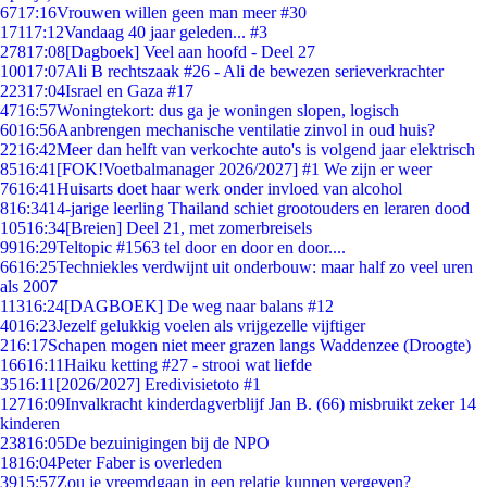
67
17:16
Vrouwen willen geen man meer #30
171
17:12
Vandaag 40 jaar geleden... #3
278
17:08
[Dagboek] Veel aan hoofd - Deel 27
100
17:07
Ali B rechtszaak #26 - Ali de bewezen serieverkrachter
223
17:04
Israel en Gaza #17
47
16:57
Woningtekort: dus ga je woningen slopen, logisch
60
16:56
Aanbrengen mechanische ventilatie zinvol in oud huis?
22
16:42
Meer dan helft van verkochte auto's is volgend jaar elektrisch
85
16:41
[FOK!Voetbalmanager 2026/2027] #1 We zijn er weer
76
16:41
Huisarts doet haar werk onder invloed van alcohol
8
16:34
14-jarige leerling Thailand schiet grootouders en leraren dood
105
16:34
[Breien] Deel 21, met zomerbreisels
99
16:29
Teltopic #1563 tel door en door en door....
66
16:25
Techniekles verdwijnt uit onderbouw: maar half zo veel uren
als 2007
113
16:24
[DAGBOEK] De weg naar balans #12
40
16:23
Jezelf gelukkig voelen als vrijgezelle vijftiger
2
16:17
Schapen mogen niet meer grazen langs Waddenzee (Droogte)
166
16:11
Haiku ketting #27 - strooi wat liefde
35
16:11
[2026/2027] Eredivisietoto #1
127
16:09
Invalkracht kinderdagverblijf Jan B. (66) misbruikt zeker 14
kinderen
238
16:05
De bezuinigingen bij de NPO
18
16:04
Peter Faber is overleden
39
15:57
Zou je vreemdgaan in een relatie kunnen vergeven?