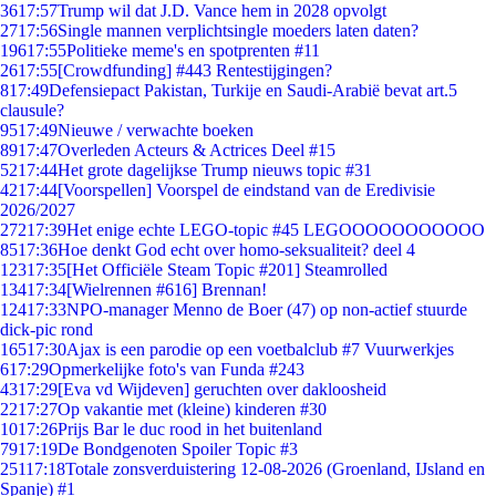
36
17:57
Trump wil dat J.D. Vance hem in 2028 opvolgt
27
17:56
Single mannen verplichtsingle moeders laten daten?
196
17:55
Politieke meme's en spotprenten #11
26
17:55
[Crowdfunding] #443 Rentestijgingen?
8
17:49
Defensiepact Pakistan, Turkije en Saudi-Arabië bevat art.5
clausule?
95
17:49
Nieuwe / verwachte boeken
89
17:47
Overleden Acteurs & Actrices Deel #15
52
17:44
Het grote dagelijkse Trump nieuws topic #31
42
17:44
[Voorspellen] Voorspel de eindstand van de Eredivisie
2026/2027
272
17:39
Het enige echte LEGO-topic #45 LEGOOOOOOOOOOO
85
17:36
Hoe denkt God echt over homo-seksualiteit? deel 4
123
17:35
[Het Officiële Steam Topic #201] Steamrolled
134
17:34
[Wielrennen #616] Brennan!
124
17:33
NPO-manager Menno de Boer (47) op non-actief stuurde
dick-pic rond
165
17:30
Ajax is een parodie op een voetbalclub #7 Vuurwerkjes
6
17:29
Opmerkelijke foto's van Funda #243
43
17:29
[Eva vd Wijdeven] geruchten over dakloosheid
22
17:27
Op vakantie met (kleine) kinderen #30
10
17:26
Prijs Bar le duc rood in het buitenland
79
17:19
De Bondgenoten Spoiler Topic #3
251
17:18
Totale zonsverduistering 12-08-2026 (Groenland, IJsland en
Spanje) #1