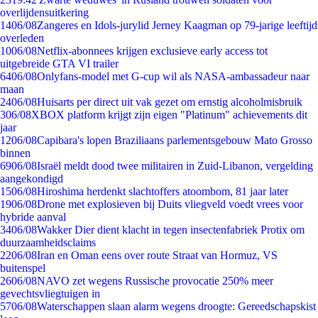
overlijdensuitkering
14
06/08
Zangeres en Idols-jurylid Jerney Kaagman op 79-jarige leeftijd
overleden
10
06/08
Netflix-abonnees krijgen exclusieve early access tot
uitgebreide GTA VI trailer
64
06/08
Onlyfans-model met G-cup wil als NASA-ambassadeur naar
maan
24
06/08
Huisarts per direct uit vak gezet om ernstig alcoholmisbruik
3
06/08
XBOX platform krijgt zijn eigen "Platinum" achievements dit
jaar
12
06/08
Capibara's lopen Braziliaans parlementsgebouw Mato Grosso
binnen
69
06/08
Israël meldt dood twee militairen in Zuid-Libanon, vergelding
aangekondigd
15
06/08
Hiroshima herdenkt slachtoffers atoombom, 81 jaar later
19
06/08
Drone met explosieven bij Duits vliegveld voedt vrees voor
hybride aanval
34
06/08
Wakker Dier dient klacht in tegen insectenfabriek Protix om
duurzaamheidsclaims
22
06/08
Iran en Oman eens over route Straat van Hormuz, VS
buitenspel
26
06/08
NAVO zet wegens Russische provocatie 250% meer
gevechtsvliegtuigen in
57
06/08
Waterschappen slaan alarm wegens droogte: Gereedschapskist