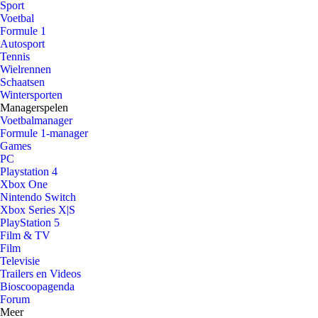
Sport
Voetbal
Formule 1
Autosport
Tennis
Wielrennen
Schaatsen
Wintersporten
Managerspelen
Voetbalmanager
Formule 1-manager
Games
PC
Playstation 4
Xbox One
Nintendo Switch
Xbox Series X|S
PlayStation 5
Film & TV
Film
Televisie
Trailers en Videos
Bioscoopagenda
Forum
Meer