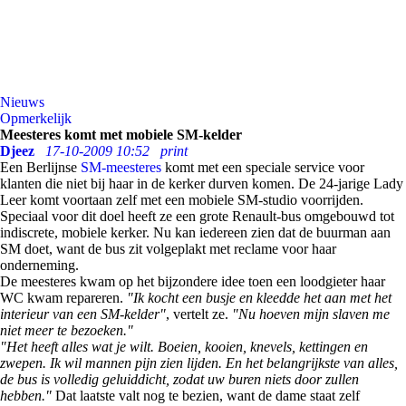
Nieuws
Opmerkelijk
Meesteres komt met mobiele SM-kelder
Djeez
17-10-2009 10:52
print
Een Berlijnse
SM-meesteres
komt met een speciale service voor
klanten die niet bij haar in de kerker durven komen. De 24-jarige Lady
Leer komt voortaan zelf met een mobiele SM-studio voorrijden.
Speciaal voor dit doel heeft ze een grote Renault-bus omgebouwd tot
indiscrete, mobiele kerker. Nu kan iedereen zien dat de buurman aan
SM doet, want de bus zit volgeplakt met reclame voor haar
onderneming.
De meesteres kwam op het bijzondere idee toen een loodgieter haar
WC kwam repareren.
"Ik kocht een busje en kleedde het aan met het
interieur van een SM-kelder"
, vertelt ze.
"Nu hoeven mijn slaven me
niet meer te bezoeken."
"Het heeft alles wat je wilt. Boeien, kooien, knevels, kettingen en
zwepen. Ik wil mannen pijn zien lijden. En het belangrijkste van alles,
de bus is volledig geluiddicht, zodat uw buren niets door zullen
hebben."
Dat laatste valt nog te bezien, want de dame staat zelf