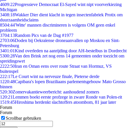
46
09:22
Progressieve Democraat El-Sayed wint nipt voorverkiezing
Michigan
34
08:18
Wakker Dier dient klacht in tegen insectenfabriek Protix om
duurzaamheidsclaims
85
04:44
'Witte' mannen discrimineren is volgens OM geen enkel
probleem
37
04:13
Random Pics van de Dag #1977
27
03:06
Doden bij Oekraïense droneaanvallen op Moskou en Sint-
Petersburg
34
01:01
Kind overleden na aanrijding door AH-bestelbus in Dordrecht
53
00:28
Van den Brink zet nog eens 14 gemeenten onder toezicht om
spreidingswet
22
22:50
Iran en Oman eens over route Straat van Hormuz, VS
buitenspel
2
22:17
Le Court wint na nerveuze finale, Pieterse derde
12
20:48
Capibara's lopen Braziliaans parlementsgebouw Mato Grosso
binnen
5
20:30
Zomervakantieweerbericht: aanhoudend zomers
1
20:21
Lemmen boekt eerste profzege in zware Ronde van Polen-rit
15
19:45
Hiroshima herdenkt slachtoffers atoombom, 81 jaar later
Forum
Forum
Scrollbar gebruiken