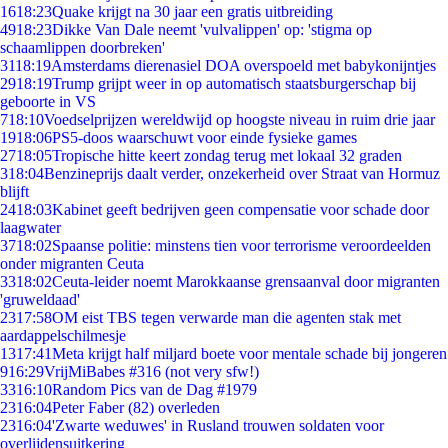
16
18:23
Quake krijgt na 30 jaar een gratis uitbreiding
49
18:23
Dikke Van Dale neemt 'vulvalippen' op: 'stigma op
schaamlippen doorbreken'
31
18:19
Amsterdams dierenasiel DOA overspoeld met babykonijntjes
29
18:19
Trump grijpt weer in op automatisch staatsburgerschap bij
geboorte in VS
7
18:10
Voedselprijzen wereldwijd op hoogste niveau in ruim drie jaar
19
18:06
PS5-doos waarschuwt voor einde fysieke games
27
18:05
Tropische hitte keert zondag terug met lokaal 32 graden
3
18:04
Benzineprijs daalt verder, onzekerheid over Straat van Hormuz
blijft
24
18:03
Kabinet geeft bedrijven geen compensatie voor schade door
laagwater
37
18:02
Spaanse politie: minstens tien voor terrorisme veroordeelden
onder migranten Ceuta
33
18:02
Ceuta-leider noemt Marokkaanse grensaanval door migranten
'gruweldaad'
23
17:58
OM eist TBS tegen verwarde man die agenten stak met
aardappelschilmesje
13
17:41
Meta krijgt half miljard boete voor mentale schade bij jongeren
9
16:29
VrijMiBabes #316 (not very sfw!)
33
16:10
Random Pics van de Dag #1979
23
16:04
Peter Faber (82) overleden
23
16:04
'Zwarte weduwes' in Rusland trouwen soldaten voor
overlijdensuitkering