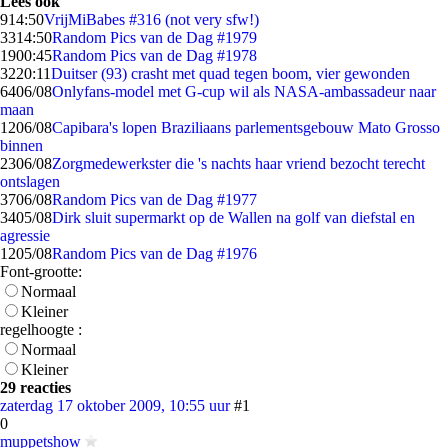
Lees ook
9
14:50
VrijMiBabes #316 (not very sfw!)
33
14:50
Random Pics van de Dag #1979
19
00:45
Random Pics van de Dag #1978
32
20:11
Duitser (93) crasht met quad tegen boom, vier gewonden
64
06/08
Onlyfans-model met G-cup wil als NASA-ambassadeur naar
maan
12
06/08
Capibara's lopen Braziliaans parlementsgebouw Mato Grosso
binnen
23
06/08
Zorgmedewerkster die 's nachts haar vriend bezocht terecht
ontslagen
37
06/08
Random Pics van de Dag #1977
34
05/08
Dirk sluit supermarkt op de Wallen na golf van diefstal en
agressie
12
05/08
Random Pics van de Dag #1976
Font-grootte:
Normaal
Kleiner
regelhoogte :
Normaal
Kleiner
29 reacties
zaterdag 17 oktober 2009, 10:55 uur
#1
0
muppetshow