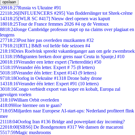
opslaan
209
18:27
Russia vs Ukraine #91
221
18:26
[INFLUENCERS #295] Van flodderslinger tot Shrek-crème
143
18:25
[WLR SC #417] Nieuw deel openen was kaputt
180
18:25
Tour de France femmes 2026 #4 op de Ventoux
88
18:24
Jonge Cambridge professor stapt op na claims over plagiaat en
leugens
277
18:23
Post hier pas overleden muzikanten #32
179
18:21
[RTL] B&B vol liefde 6de seizoen #4
2
18:19
Dries Roelvink spreekt vakantieganger aan om gele zwembroek
113
18:19
Migranten breken door grens naar Ceuta in Spanje,l #10
200
18:19
Verander een letter expert (7lettereditie) #50
15
18:19
Verander één letter. Expert # 75 (8 letters)
50
18:18
Verander één letter: Expert #143 (9 letters)
97
18:18
Oorlog in Oekraïne #1318 Drone baby drone
143
18:16
Verander één letter: Expert #91 (10 letters)
30
18:16
Congo verbiedt export van koper en kobalt, Europa zal
gevolgen voelen
3
18:10
William Orbit overleden
4
18:09
Hoe hiermee om te gaan?
7
18:05
Miljarden naar Europese AI-start-ups: Nederland profiteert flink
mee
211
18:04
Oorlog Iran #136 Bridge and powerplant day incoming?
220
18:00
[SBS6] De Bondgenoten #317 We dansen de macaroni
55
17:59
Magic mushrooms