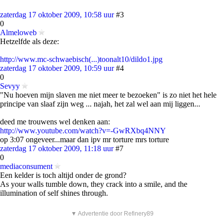
zaterdag 17 oktober 2009, 10:58 uur
#3
0
Almeloweb
Hetzelfde als deze:
http://www.mc-schwaebisch(...)toonalt10/dildo1.jpg
zaterdag 17 oktober 2009, 10:59 uur
#4
0
Sevyy
"Nu hoeven mijn slaven me niet meer te bezoeken" is zo niet het hele
principe van slaaf zijn weg ... najah, het zal wel aan mij liggen...
deed me trouwens wel denken aan:
http://www.youtube.com/watch?v=-GwRXbq4NNY
op 3:07 ongeveer...maar dan ipv mr torture mrs torture
zaterdag 17 oktober 2009, 11:18 uur
#7
0
mediaconsument
Een kelder is toch altijd onder de grond?
As your walls tumble down, they crack into a smile, and the
illumination of self shines through.
▼ Advertentie door Refinery89