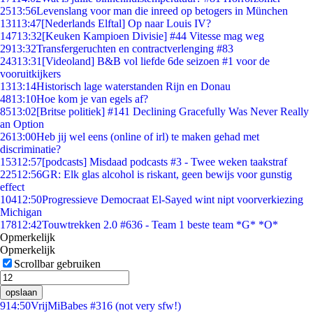
25
13:56
Levenslang voor man die inreed op betogers in München
131
13:47
[Nederlands Elftal] Op naar Louis IV?
147
13:32
[Keuken Kampioen Divisie] #44 Vitesse mag weg
29
13:32
Transfergeruchten en contractverlenging #83
243
13:31
[Videoland] B&B vol liefde 6de seizoen #1 voor de
vooruitkijkers
13
13:14
Historisch lage waterstanden Rijn en Donau
48
13:10
Hoe kom je van egels af?
85
13:02
[Britse politiek] #141 Declining Gracefully Was Never Really
an Option
26
13:00
Heb jij wel eens (online of irl) te maken gehad met
discriminatie?
153
12:57
[podcasts] Misdaad podcasts #3 - Twee weken taakstraf
225
12:56
GR: Elk glas alcohol is riskant, geen bewijs voor gunstig
effect
104
12:50
Progressieve Democraat El-Sayed wint nipt voorverkiezing
Michigan
178
12:42
Touwtrekken 2.0 #636 - Team 1 beste team *G* *O*
Opmerkelijk
Opmerkelijk
Scrollbar gebruiken
opslaan
9
14:50
VrijMiBabes #316 (not very sfw!)