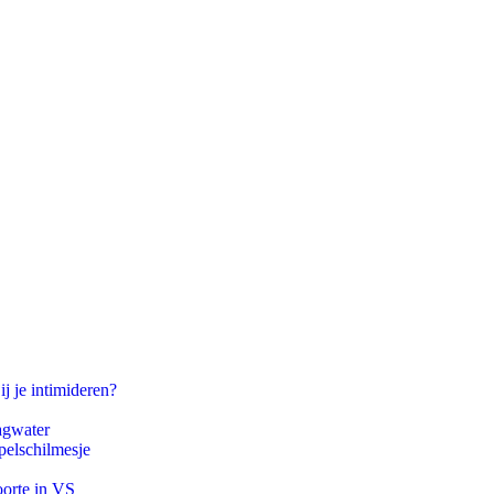
ij je intimideren?
agwater
pelschilmesje
oorte in VS