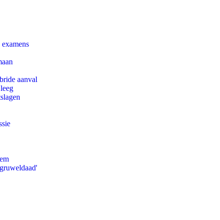
e examens
maan
bride aanval
 leeg
tslagen
ssie
eem
'gruweldaad'