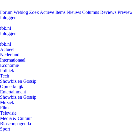
Forum
Weblog
Zoek
Actieve Items
Nieuws
Columns
Reviews
Previe
Inloggen
fok.nl
Inloggen
fok.nl
Actueel
Nederland
Internationaal
Economie
Politiek
Tech
Showbiz en Gossip
Opmerkelijk
Entertainment
Showbiz en Gossip
Muziek
Film
Televisie
Media & Cultuur
Bioscoopagenda
Sport