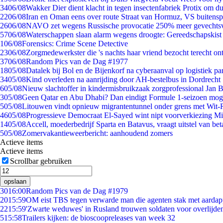
34
06/08
Wakker Dier dient klacht in tegen insectenfabriek Protix om 
22
06/08
Iran en Oman eens over route Straat van Hormuz, VS buitensp
26
06/08
NAVO zet wegens Russische provocatie 250% meer gevechtsvl
57
06/08
Waterschappen slaan alarm wegens droogte: Gereedschapskist
1
06/08
Forensics: Crime Scene Detective
23
06/08
Zorgmedewerkster die 's nachts haar vriend bezocht terecht on
37
06/08
Random Pics van de Dag #1977
18
05/08
Datalek bij Bol en de Bijenkorf na cyberaanval op logistiek pa
34
05/08
Kind overleden na aanrijding door AH-bestelbus in Dordrecht
6
05/08
Nieuw slachtoffer in kindermisbruikzaak zorgprofessional Jan B
3
05/08
Geen Qatar en Abu Dhabi? Dan eindigt Formule 1-seizoen moge
5
05/08
Litouwen vindt opnieuw migrantentunnel onder grens met Wit-
46
05/08
Progressieve Democraat El-Sayed wint nipt voorverkiezing M
14
05/08
Accell, moederbedrijf Sparta en Batavus, vraagt uitstel van bet
5
05/08
Zomervakantieweerbericht: aanhoudend zomers
Actieve items
Actieve items
Scrollbar gebruiken
opslaan
30
16:00
Random Pics van de Dag #1979
20
15:59
OM eist TBS tegen verwarde man die agenten stak met aardap
22
15:59
'Zwarte weduwes' in Rusland trouwen soldaten voor overlijden
5
15:58
Trailers kijken: de bioscoopreleases van week 32