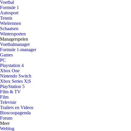
Voetbal
Formule 1
Autosport
Tennis
Wielrennen
Schaatsen
Wintersporten
Managerspelen
Voetbalmanager
Formule 1-manager
Games
PC
Playstation 4
Xbox One
Nintendo Switch
Xbox Series X|S
PlayStation 5
Film & TV
Film
Televisie
Trailers en Videos
Bioscoopagenda
Forum
Meer
Weblog