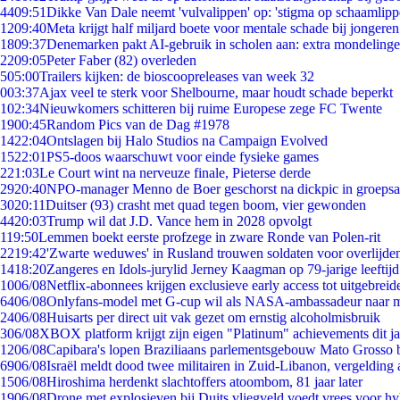
44
09:51
Dikke Van Dale neemt 'vulvalippen' op: 'stigma op schaamlip
12
09:40
Meta krijgt half miljard boete voor mentale schade bij jongeren
18
09:37
Denemarken pakt AI-gebruik in scholen aan: extra mondeling
22
09:05
Peter Faber (82) overleden
5
05:00
Trailers kijken: de bioscoopreleases van week 32
0
03:37
Ajax veel te sterk voor Shelbourne, maar houdt schade beperkt
1
02:34
Nieuwkomers schitteren bij ruime Europese zege FC Twente
19
00:45
Random Pics van de Dag #1978
14
22:04
Ontslagen bij Halo Studios na Campaign Evolved
15
22:01
PS5-doos waarschuwt voor einde fysieke games
2
21:03
Le Court wint na nerveuze finale, Pieterse derde
29
20:40
NPO-manager Menno de Boer geschorst na dickpic in groeps
30
20:11
Duitser (93) crasht met quad tegen boom, vier gewonden
44
20:03
Trump wil dat J.D. Vance hem in 2028 opvolgt
1
19:50
Lemmen boekt eerste profzege in zware Ronde van Polen-rit
22
19:42
'Zwarte weduwes' in Rusland trouwen soldaten voor overlijden
14
18:20
Zangeres en Idols-jurylid Jerney Kaagman op 79-jarige leeftij
10
06/08
Netflix-abonnees krijgen exclusieve early access tot uitgebreid
64
06/08
Onlyfans-model met G-cup wil als NASA-ambassadeur naar 
24
06/08
Huisarts per direct uit vak gezet om ernstig alcoholmisbruik
3
06/08
XBOX platform krijgt zijn eigen "Platinum" achievements dit ja
12
06/08
Capibara's lopen Braziliaans parlementsgebouw Mato Grosso 
69
06/08
Israël meldt dood twee militairen in Zuid-Libanon, vergeldin
15
06/08
Hiroshima herdenkt slachtoffers atoombom, 81 jaar later
19
06/08
Drone met explosieven bij Duits vliegveld voedt vrees voor hy