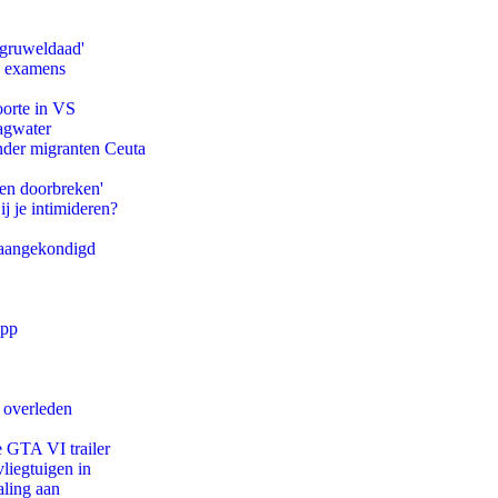
'gruweldaad'
e examens
oorte in VS
agwater
onder migranten Ceuta
pen doorbreken'
ij je intimideren?
g aangekondigd
app
d overleden
e GTA VI trailer
iegtuigen in
aling aan