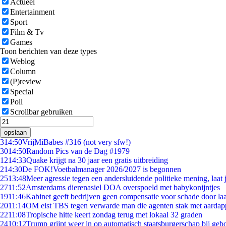
Actueel
Entertainment
Sport
Film & Tv
Games
Toon berichten van deze types
Weblog
Column
(P)review
Special
Poll
Scrollbar gebruiken
opslaan
3
14:50
VrijMiBabes #316 (not very sfw!)
30
14:50
Random Pics van de Dag #1979
12
14:33
Quake krijgt na 30 jaar een gratis uitbreiding
2
14:30
De FOK!Voetbalmanager 2026/2027 is begonnen
25
13:48
Meer agressie tegen een andersluidende politieke mening, laat j
27
11:52
Amsterdams dierenasiel DOA overspoeld met babykonijntjes
19
11:46
Kabinet geeft bedrijven geen compensatie voor schade door la
20
11:14
OM eist TBS tegen verwarde man die agenten stak met aardap
22
11:08
Tropische hitte keert zondag terug met lokaal 32 graden
24
10:12
Trump grijpt weer in op automatisch staatsburgerschap bij geb