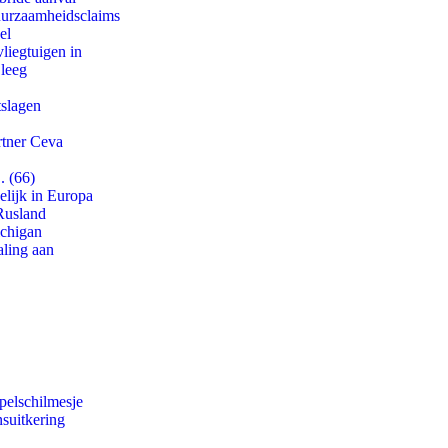
duurzaamheidsclaims
el
iegtuigen in
 leeg
tslagen
rtner Ceva
. (66)
lijk in Europa
Rusland
ichigan
aling aan
pelschilmesje
suitkering