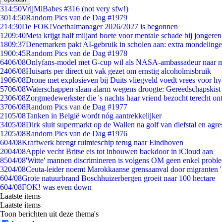
3
14:50
VrijMiBabes #316 (not very sfw!)
30
14:50
Random Pics van de Dag #1979
2
14:30
De FOK!Voetbalmanager 2026/2027 is begonnen
12
09:40
Meta krijgt half miljard boete voor mentale schade bij jongeren
18
09:37
Denemarken pakt AI-gebruik in scholen aan: extra mondeling
19
00:45
Random Pics van de Dag #1978
64
06/08
Onlyfans-model met G-cup wil als NASA-ambassadeur naar 
24
06/08
Huisarts per direct uit vak gezet om ernstig alcoholmisbruik
19
06/08
Drone met explosieven bij Duits vliegveld voedt vrees voor hy
57
06/08
Waterschappen slaan alarm wegens droogte: Gereedschapskist
23
06/08
Zorgmedewerkster die 's nachts haar vriend bezocht terecht on
37
06/08
Random Pics van de Dag #1977
21
05/08
Tanken in België wordt nóg aantrekkelijker
34
05/08
Dirk sluit supermarkt op de Wallen na golf van diefstal en agre
12
05/08
Random Pics van de Dag #1976
6
04/08
Kraftwerk brengt ruimteschip terug naar Eindhoven
20
04/08
Apple vecht Britse eis tot inbouwen backdoor in iCloud aan
85
04/08
'Witte' mannen discrimineren is volgens OM geen enkel probl
32
04/08
Ceuta-leider noemt Marokkaanse grensaanval door migranten 
6
04/08
Grote natuurbrand Boschhuizerbergen groeit naar 100 hectare
6
04/08
FOK! was even down
Laatste items
Laatste items
Toon berichten uit deze thema's