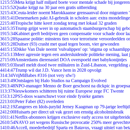
12
15:55
Meta krijgt half miljard boete voor mentale schade bij jongeren
12
15:52
Quake krijgt na 30 jaar een gratis uitbreiding
32
15:43
Ceuta-leider noemt Marokkaanse grensaanval door migranten 
18
15:41
Denemarken pakt AI-gebruik in scholen aan: extra mondeling
22
15:40
Tropische hitte keert zondag terug met lokaal 32 graden
24
15:35
Trump grijpt weer in op automatisch staatsburgerschap bij geb
19
15:34
Kabinet geeft bedrijven geen compensatie voor schade door la
36
15:28
Spaanse politie: minstens tien voor terrorisme veroordeelden 
30
15:28
Duitser (93) crasht met quad tegen boom, vier gewonden
44
15:15
Dikke Van Dale neemt 'vulvalippen' op: 'stigma op schaamlip
25
15:13
Meer agressie tegen een andersluidende politieke mening, laat j
27
15:09
Amsterdams dierenasiel DOA overspoeld met babykonijntjes
69
15:03
Israël meldt dood twee militairen in Zuid-Libanon, vergeldin
44
14:47
Trump wil dat J.D. Vance hem in 2028 opvolgt
3
14:34
VrijMiBabes #316 (not very sfw!)
14
13:49
Ontslagen bij Halo Studios na Campaign Evolved
29
13:48
NPO-manager Menno de Boer geschorst na dickpic in groeps
1
13:37
Nieuwkomers schitteren bij ruime Europese zege FC Twente
15
13:12
PS5-doos waarschuwt voor einde fysieke games
22
13:01
Peter Faber (82) overleden
14
12:19
Zangeres en Idols-jurylid Jerney Kaagman op 79-jarige leeftij
24
12:00
Huisarts per direct uit vak gezet om ernstig alcoholmisbruik
10
11:41
Netflix-abonnees krijgen exclusieve early access tot uitgebreid
26
10:54
NAVO zet wegens Russische provocatie 250% meer gevechtsvl
14
10:46
Accell, moederbedrijf Sparta en Batavus, vraagt uitstel van bet