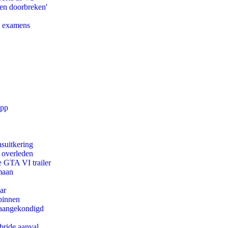
pen doorbreken'
e examens
app
suitkering
d overleden
e GTA VI trailer
maan
ar
binnen
g aangekondigd
bride aanval